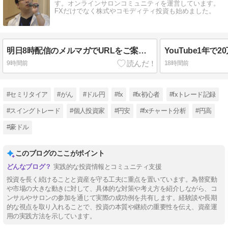
す。オンラインサロンコミュニティを運営しています。
FXだけでなく株式やコモディティ投資も始めました。
明日8時配信のメルマガでURLをご案内します。
9時間前
18時間前
#セミリタイア
#がん
#ドル円
#fx
#fx初心者
#fxトレード記録
#スイングトレード
#個人投資家
#円安
#fxチャート分析
#円高
#豪ドル
このブログのここがポイント
実践的な投資情報とコミュニティ支援
投資を長く続けることと資産を守る工夫に重点を置いています。為替変動
や市場の大きな動きに対して、具体的な対策や考え方を紹介しながら、コ
ンサルやサロンの参加を通じて実際の成功例を共有します。経験談や長期
的な視点を取り入れることで、投資の本質や継続の重要性を伝え、資産運
用の実践方法を示しています。