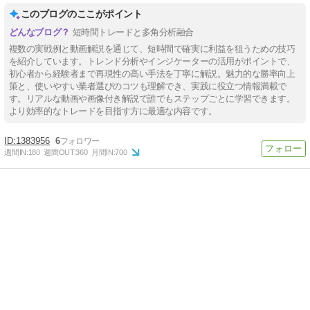
このブログのここがポイント
短時間トレードと多角分析融合
複数の実戦例と動画解説を通じて、短時間で確実に利益を狙うための技巧
を紹介しています。トレンド分析やインジケーターの活用がポイントで、
初心者から経験者まで再現性の高い手法を丁寧に解説。魅力的な勝率向上
策と、使いやすい業者選びのコツも理解でき、実践に役立つ情報満載で
す。リアルな動画や画像付き解説で誰でもステップごとに学習できます。
より効率的なトレードを目指す方に最適な内容です。
1383956
6
週間IN:
180
週間OUT:
360
月間IN:
700