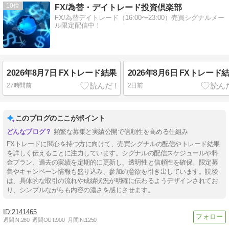
10
FX/為替・デイトレード投資倶楽部
FX/為替デイトレード（16:00〜23:00）売買シグナルメー
ル限定配信中！
2026年8月7日 FXトレード結果
2026年8月6日 FXトレード
27時間前
2日前
このブログのここがポイント
頻繁な募集と実績公開で信頼性を高める仕組み
FXトレードに関心を持つ方に向けて、売買シグナルの配信やトレード結果
を詳しく伝えることに注力しています。シグナルの配信スケジュールや料
金プラン、過去の実績を定期的に更新し、透明性と信頼性を確保。限定募
集やキャンペーン情報も盛り込み、参加の意欲を引き出しています。読後
は、具体的な取引の流れや成績状況が明確に伝わるようデザインされてお
り、シンプルながらも内容の濃さを感じさせます。
2141465
週間IN:
280
週間OUT:
900
月間IN:
1250