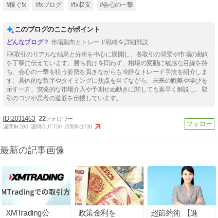
#稼ぐfx
#fxブログ
#fx収支
#会心の一撃
このブログのここがポイント
市場動向とトレード戦略を詳細解説
FX取引のリアルな結果と分析を中心に展開し、各取引の背景や市場の動向
を丁寧に伝えています。勝ち負けを問わず、相場の変動に敏感な目線を持
ち、会心の一撃を狙う姿勢を貫きながらも冷静なトレード手法を紹介しま
す。具体的な数字やタイミングに焦点を当てながら、未来の戦略や学びを
示す一方、突発的な市場介入や予期せぬ動きに関しても素早く解説し、取
引のコツや思考の道筋を伝授しています。
2031463
22
週間IN:
390
週間OUT:
730
月間IN:
1730
最新の記事画像
XMTrading公
政策金利を
超節約術 【進