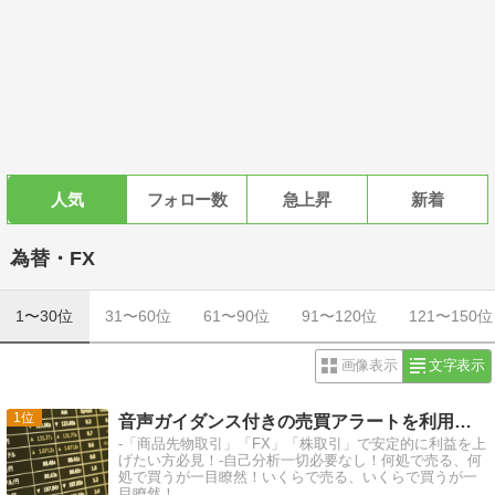
人気
フォロー数
急上昇
新着
為替・FX
1〜30位
31〜60位
61〜90位
91〜120位
121〜150位
画像表示
文字表示
1
音声ガイダンス付きの売買アラートを利用して楽々トレード！
-「商品先物取引」「FX」「株取引」で安定的に利益を上
げたい方必見！-自己分析一切必要なし！何処で売る、何
処で買うが一目瞭然！いくらで売る、いくらで買うが一
目瞭然！