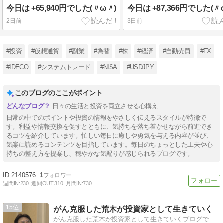
今日は +65,940円でした(〃ω〃)
今日は +87,366円でした(〃
2日前
3日前
#投資
#仮想通貨
#副業
#為替
#株
#経済
#自動売買
#FX
#IDECO
#システムトレード
#NISA
#USDJPY
このブログのここがポイント
日々の生活と投資を両立させる心構え
日常の中でのポイントや投資の情報をやさしく伝えるスタイルが特徴で
す。利益や情報交換を促すとともに、気持ちを落ち着かせながら前進でき
るコツを紹介しています。忙しい毎日に癒しや勇気を与える内容が並び、
気楽に読めるコンテンツを目指しています。毎日のちょっとした工夫や心
持ちの整え方を提案し、穏やかな気配りが感じられるブログです。
2140576
1
週間IN:
230
週間OUT:
310
月間IN:
730
15
がん克服した荒木が投資家として生きていく
がん克服した荒木が投資家として生きていくブログで