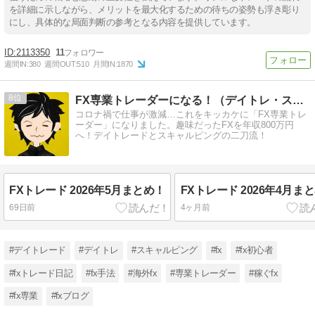
を詳細に示しながら、メリットを最大化するための待ちの姿勢も浮き彫り
にし、具体的な局面判断の参考となる内容を提供しています。
2113350
11
週間IN:
380
週間OUT:
510
月間IN:
1870
8
FX専業トレーダーになる！（デイトレ・スキャルの二刀流）
コロナ禍で仕事が激減…これをキッカケに「FX専業トレ
ーダー」になりました。趣味だったFXを年収800万円
へ！デイトレードとスキャルピングの二刀流！
FXトレード 2026年5月まとめ！
FXトレード 2026年4月ま
69日前
4ヶ月前
#デイトレード
#デイトレ
#スキャルピング
#fx
#fx初心者
#fxトレード日記
#fx手法
#海外fx
#専業トレーダー
#稼ぐfx
#fx専業
#fxブログ