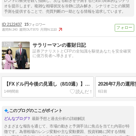
レンドの衝突を鋭く指摘し、次なる動きを予測するための具体的なシナリ
オを提示します。複雑な相場状況を冷静に読み解き、シナリオごとの展開
予測を提供することで、売買判断の一助となる情報を追求しています。
2122437
15
週間IN:
240
週間OUT:
870
月間IN:
1110
12
サラリーマンの蓄財日記
証券アナリストとCFPの全知識を駆使あなたを安全確実
に億万長者へ導きます。
【FXドル円今後の見通し（8/10週）】利上げ観測と中東情勢がカギ！予想レンジは・・
2026年7月の運
14時間前
6日前
このブログのここがポイント
最新予想と過去分析の詳細解説
さまざまな報告を通じて、市場の動きと予測手法に焦点を当てた内容が特
徴です。為替相場のレンジ変動や主な変動要因、投資戦略に関する情報