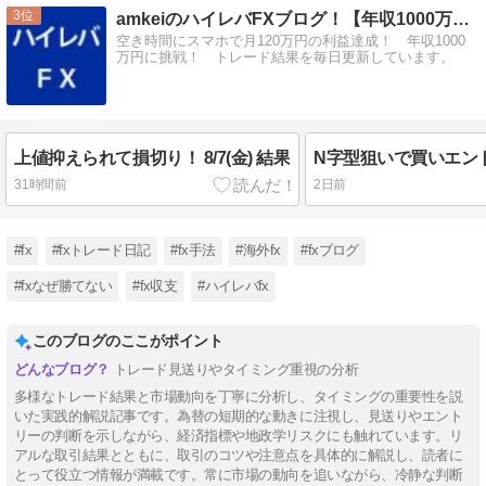
3
amkeiのハイレバFXブログ！【年収1000万円に挑戦！】
空き時間にスマホで月120万円の利益達成！ 年収1000
万円に挑戦！ トレード結果を毎日更新しています。
上値抑えられて損切り！ 8/7(金) 結果
31時間前
2日前
#fx
#fxトレード日記
#fx手法
#海外fx
#fxブログ
#fxなぜ勝てない
#fx収支
#ハイレバfx
このブログのここがポイント
トレード見送りやタイミング重視の分析
多様なトレード結果と市場動向を丁寧に分析し、タイミングの重要性を説
いた実践的解説記事です。為替の短期的な動きに注視し、見送りやエント
リーの判断を示しながら、経済指標や地政学リスクにも触れています。リ
アルな取引結果とともに、取引のコツや注意点を具体的に解説し、読者に
とって役立つ情報が満載です。常に市場の動向を追いながら、冷静な判断