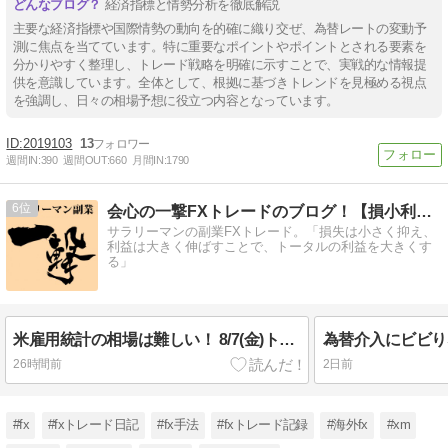
経済指標と情勢分析を徹底解説
主要な経済指標や国際情勢の動向を的確に織り交ぜ、為替レートの変動予
測に焦点を当てています。特に重要なポイントやポイントとされる要素を
分かりやすく整理し、トレード戦略を明確に示すことで、実戦的な情報提
供を意識しています。全体として、根拠に基づきトレンドを見極める視点
を強調し、日々の相場予想に役立つ内容となっています。
2019103
13
週間IN:
390
週間OUT:
660
月間IN:
1790
6
会心の一撃FXトレードのブログ！【損小利大】
サラリーマンの副業FXトレード。「損失は小さく抑え、
利益は大きく伸ばすことで、トータルの利益を大きくす
る」
米雇用統計の相場は難しい！ 8/7(金)トレード結果
26時間前
2日前
#fx
#fxトレード日記
#fx手法
#fxトレード記録
#海外fx
#xm