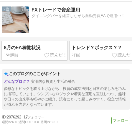
2
FXトレードで資産運用
ダイニングバーを経営しながら自動売買EAで運用中！
8月のEA稼働状況
トレンド？ボックス？？
15時間前
2日前
このブログのここがポイント
実用的な投資と生活の融合
多彩なトピックを取り上げながら、投資の成功法則と日常の楽しみを巧み
に描写しています。シンプルなロジックや着実な運用を重視しつつ、趣味
や日々の出来事も軽やかに紹介。読者にとって親しみやすく、役立つ情報
が溢れる内容となっています。
2076292
17
週間IN:
650
週間OUT:
1060
月間IN:
3210