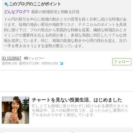
このブログのここがポイント
最新の相場状況と戦略を詳述
ドル円の取引を中心に相場の動きとその背景を鋭く分析し続ける特徴があ
ります。短期の地合い変化や地政学リスク、テクニカルのポイントを具体
的に掘り下げ、プロの視点から実践的な戦略を提案。繊細な相場読みとタ
イミングの重要性を伝える内容が多く、多様な局面に対応したリアルな情
報を追求しています。特に、相場の急激な動きや心理の揺れを捉え、次の
一手を導き出そうとする姿勢が際立っています。
1529567
49
週間IN:
230
週間OUT:
1380
月間IN:
1230
14
チャートを見ない投資生活、はじめました
忙しくても相場に張り付かずに続けられる運用スタイル
を検証中。日々の結果や気づき、ほったらかし運用のリ
アルをわかりやすく発信しています。