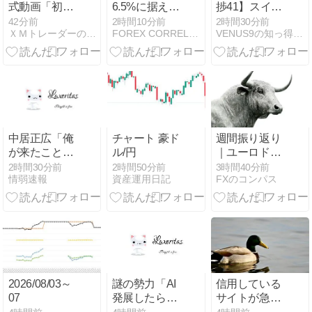
式動画「初め
6.5%に据え置
捗41】スイン
ての取引を行
き メキシコペ
グ・スワップ
42分前
2時間10分前
2時間30分前
ＸＭトレーダーの海外ＦＸブログ
FOREX CORRELATION LABORATORY
VENUS9の知っ得シリーズ 爆速サイト・超節約術・FX攻略
う方法」
ソのスワップ
攻略 トルコリ
成績（8月2日
ラ円＆メキシ
週）
コペソ円
（TRYJPY&MXNJ
＆CHFTRY
中居正広「俺
チャート 豪ド
週間振り返り
が来たことは
ル/円
｜ユーロドル
内緒だべ」極
の環境認識と
2時間30分前
2時間50分前
3時間40分前
情弱速報
資産運用日記
FXのコンパス
秘で熊本でボ
トレード解説
ランティアを
(8/3～7)
していたｗｗ
ｗｗｗ
2026/08/03～
謎の勢力「AI
信用している
07
発展したらお
サイトが急に
前らは皆クビ
「スキャルが