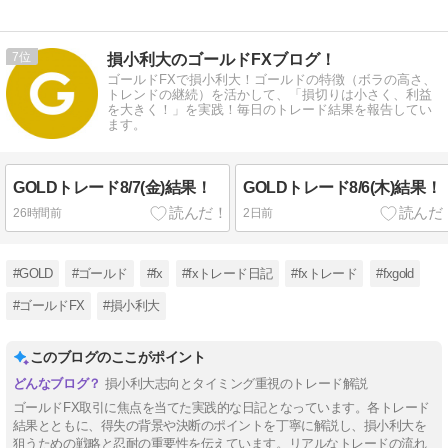
7
損小利大のゴールドFXブログ！
ゴールドFXで損小利大！ゴールドの特徴（ボラの高さ、
トレンドの継続）を活かして、「損切りは小さく、利益
を大きく！」を実践！毎日のトレード結果を報告してい
ます。
GOLDトレード8/7(金)結果！
GOLDトレード8/6(木)結果！
26時間前
2日前
#GOLD
#ゴールド
#fx
#fxトレード日記
#fxトレード
#fxgold
#ゴールドFX
#損小利大
このブログのここがポイント
損小利大志向とタイミング重視のトレード解説
ゴールドFX取引に焦点を当てた実践的な日記となっています。各トレード
結果とともに、得失の背景や決断のポイントを丁寧に解説し、損小利大を
狙うための戦略と忍耐の重要性を伝えています。リアルなトレードの流れ