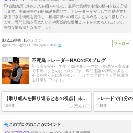
FX自動売買に特化した内容を中心に、最新の実績や市場の動向を鋭く分析
します。実績報告や戦略解説を通じて、トレーダーが安心して自動売買を
活用できる情報を提供し、相場変動への適応力を高めることを目指してい
ます。専門知識を高めたい方や実践的な運用ヒントを求める方にとって、
有益な情報源となるでしょう。
2119040
16
週間IN:
210
週間OUT:
290
月間IN:
1030
18
不死鳥トレーダーNAOのFXブログ
初心者が安心して学べるFXをテーマに、基礎から実践ま
で丁寧にまとめたブログです。専門用語や情報の多さに
不安を抱く人に寄り添い、一歩ずつ理解できる学習環境
を目指しています。
【取り組みを振り返るときの視点】未来を考える
10日前
14日前
このブログのここがポイント
投資とトレードの心構えを徹底解説