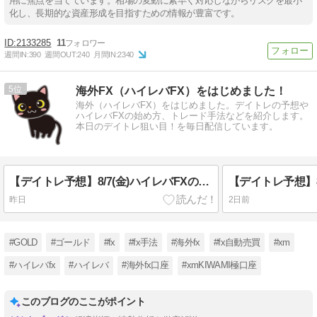
用に焦点を当てています。相場の変動に素早く対応しながらリスクを最小
化し、長期的な資産形成を目指すための情報が豊富です。
2133285
11
週間IN:
390
週間OUT:
240
月間IN:
2340
5
海外FX（ハイレバFX）をはじめました！
海外（ハイレバFX）をはじめました。デイトレの予想や
ハイレバFXの始め方、トレード手法などを紹介します。
本日のデイトレ狙い目！を毎日配信しています。
【デイトレ予想】8/7(金)ハイレバFXの狙い目！
昨日
2日前
#GOLD
#ゴールド
#fx
#fx手法
#海外fx
#fx自動売買
#xm
#ハイレバfx
#ハイレバ
#海外fx口座
#xmKIWAMI極口座
このブログのここがポイント