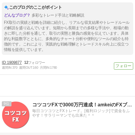
このブログのここがポイント
多彩なトレード手法と戦略解説
FX取引の実績と戦略を詳細に紹介し、リアルな収支結果やトレードルール
の解説を盛り込んでいます。短期から長期までの多様な手法や、相場の動
きに即した分析を通して、取引の実態と勝負の感覚を伝えています。具体
的な利益数字とともに、多角的なチャート分析や便利なツールの紹介も特
徴的です。これにより、実践的な戦略理解とトレードスキル向上に役立つ
情報を提供しています。
1909877
12
週間IN:
370
週間OUT:
160
月間IN:
1780
9
コツコツFXで3000万円達成！amkeiのFXブログ！
毎日コツコツとFXトレード。[複利ロジック]で資金をふ
やす！サラリーマンでも出来た＾＾