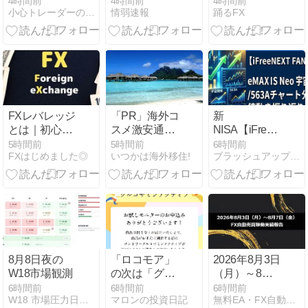
4時間前
4時間前
4時間前
小心トレーダーの溜め息
情弱速報
踊るFX
になるわ」→
おすすめ」と
未だかつてAI
言い出して、
のせいで失業
おいらの気持
したG民が0人
ちがひっくり
の理由
返ったんじゃ
｜クソザコFX
FXレバレッジ
「PR」海外コ
新
とは｜初心者
スメ激安通販
NISA【iFreeNEXT
が現金取引で
ベティーズビ
FANG+】ｅＭ
5時間前
5時間前
6時間前
FXはじめました◎
いつかは海外移住!
ブラッシュアップスキルCOZY日記
理解すべき基
ューティー
ＡＸＩＳ Ｎｅ
本
「プロモーシ
ｏ 宇宙開
ョン」
発/563Aチャ
ート分析｜値
動き振り返り
8.08
8月8日夜の
「ロコモア」
2026年8月3日
W18市場観測
の次は「グル
（月）～8月7
コサミンアク
日（金）のFX
6時間前
6時間前
6時間前
W18 市場圧力日記｜世界市場の圧力を読む観測メモ
マロンの投資日記
無料EA・FX自動売買の「稼ぐチカラ」シリーズ公式サイト
ティブ」届く
自動売買稼働