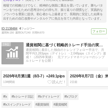
相場での戦略だけでなく、精神的な側面に重点を置いています。勝ちパタ
ーンをつかむための思考法や心の持ち方、振り返りの習慣など、実践的な
ノウハウを豊富に提供。初心者から上級者まで、長期的に安定した結果を
出すための自己改善やメンタルケアに焦点を当てた内容となっています。
2138484
4
週間IN:
200
週間OUT:
240
月間IN:
870
19
通貨相関に基づく戦略的トレード手法の実践LOG
通貨相関に着目した独自のトレンドフォロー手法で、月
間平均3,283pips（デイトレ）・2,048pips（スイング）達
成！（2025年実績） 元ファンドマネージャーのシンプ
ルトレードを公開！
2026年8月第1週（8/3-7）+249.1pips
2026年8月7日（金
13時間前
2日前
#fx
#fxトレード日記
#fxデイトレード
#fxブログ
#fxスイングトレード
#通貨強弱
#通貨相関