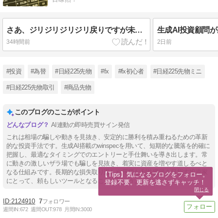
さあ、ジリジリジリジリ戻りですが未だ円高の流れは変わらなさそうです！生成AIでガンガン稼ごう！
34時間前
2日前
#投資
#為替
#日経225先物
#fx
#fx初心者
#日経225先物ミニ
#日経225先物取引
#商品先物
このブログのここがポイント
AI連動の即時売買サイン発信
これは相場の騙しや動きを見抜き、安定的に勝利を積み重ねるための革新
的な投資手法です。生成AI搭載のwinspecを用いて、短期的な騰落を的確に
把握し、最適なタイミングでのエントリーと手仕舞いを導き出します。常
に動きの激しいザラ場でも騙しを見抜き、着実に資産を増やす道しるべと
なる仕組みです。長期的な損失取り返しや平穏な利益獲得を目指す投資家
【Tips】気になるブログをフォロー。

にとって、頼もしいツールとなることでしょう。
登録不要。更新を逃さずキャッチ！
閉じる
2124910
7
週間IN:
672
週間OUT:
978
月間IN:
3000