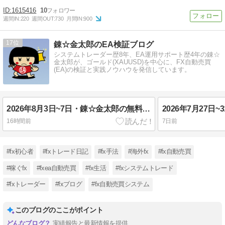
1615416
10
週間IN:
220
週間OUT:
730
月間IN:
900
17
錬☆金太郎のEA検証ブログ
システムトレーダー歴8年、EA運用サポート歴4年の錬☆
金太郎が、ゴールド(XAUUSD)を中心に、FX自動売買
(EA)の検証と実践ノウハウを発信しています。
2026年8月3日~7日・錬☆金太郎の無料配布EA実績報告・FX自動売買
16時間前
7日前
#fx初心者
#fxトレード日記
#fx手法
#海外fx
#fx自動売買
#稼ぐfx
#fxea自動売買
#fx生活
#fxシステムトレード
#fxトレーダー
#fxブログ
#fx自動売買システム
このブログのここがポイント
実績報告と最新情報を提供