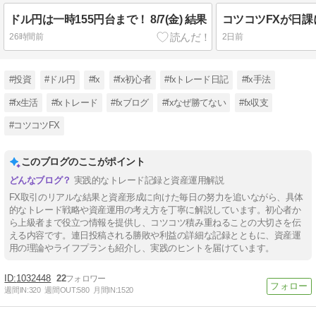
ドル円は一時155円台まで！ 8/7(金) 結果
26時間前
2日前
#投資
#ドル円
#fx
#fx初心者
#fxトレード日記
#fx手法
#fx生活
#fxトレード
#fxブログ
#fxなぜ勝てない
#fx収支
#コツコツFX
このブログのここがポイント
実践的なトレード記録と資産運用解説
FX取引のリアルな結果と資産形成に向けた毎日の努力を追いながら、具体
的なトレード戦略や資産運用の考え方を丁寧に解説しています。初心者か
ら上級者まで役立つ情報を提供し、コツコツ積み重ねることの大切さを伝
える内容です。連日投稿される勝敗や利益の詳細な記録とともに、資産運
用の理論やライフプランも紹介し、実践のヒントを届けています。
1032448
22
週間IN:
320
週間OUT:
580
月間IN:
1520