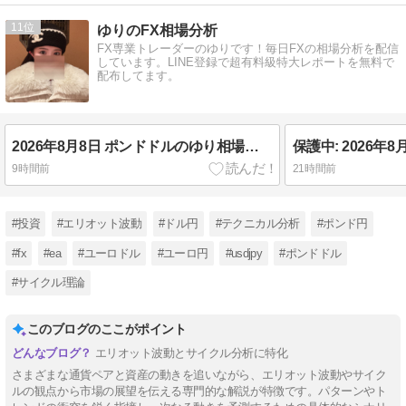
11
ゆりのFX相場分析
FX専業トレーダーのゆりです！毎日FXの相場分析を配信
しています。LINE登録で超有料級特大レポートを無料で
配布してます。
2026年8月8日 ポンドドルのゆり相場分析🌟
9時間前
21時間前
#投資
#エリオット波動
#ドル円
#テクニカル分析
#ポンド円
#fx
#ea
#ユーロドル
#ユーロ円
#usdjpy
#ポンドドル
#サイクル理論
このブログのここがポイント
エリオット波動とサイクル分析に特化
さまざまな通貨ペアと資産の動きを追いながら、エリオット波動やサイク
ルの観点から市場の展望を伝える専門的な解説が特徴です。パターンやト