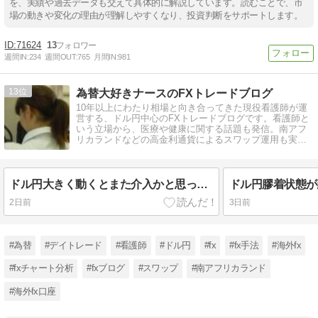
を、実績や過去データも交えて具体的に解説しています。読むことで、市
場の動きや変化の理由が理解しやすくなり、投資判断をサポートします。
71624
13
週間IN:
234
週間OUT:
765
月間IN:
981
13
為替大好きナースのFXトレードブログ
10年以上にわたり相場と向き合ってきた現役看護師が運
営する、ドル円中心のFXトレードブログです。看護師と
いう立場から、医療や健康に関する話題も発信。南アフ
リカランドなどの高金利通貨によるスワップ運用も実践
中。NISAもやってます。
ドル円大きく動くとまた介入かと思ってしまうのです
ドル円膠着状態が
2日前
3日前
#為替
#デイトレード
#看護師
#ドル円
#fx
#fx手法
#海外fx
#fxチャート分析
#fxブログ
#スワップ
#南アフリカランド
#海外fx口座