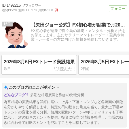
1492215
7
週間IN:
220
週間OUT:
970
月間IN:
950
16
【矢田ジョー公式】FX初心者が副業で月20万円を稼ぐ方法
FX初心者が副業で稼ぐ為の基礎・メンタル・分析方法を
お伝えします。主にサラリーマントレーダー・副業や兼
業トレーダーの方に向けた情報を発信していきます。
2026年8月6日 FXトレード実践結果
2026年8月5日 FXト
昨日
2日前
このブログのここがポイント
多彩な相場展開と動きの比較分析
為替相場の実践結果を詳細に追い、上昇・下落・レンジなど各局面の特徴
を分かりやすく解説します。特定の日の動きに焦点を当て、最大上下幅や
トレンドの変化を鋭く分析。短期の変動パターンやボラティリティも丁寧
に示し、次の動きのヒントを提供。投資に役立つ情報を整理し、市場の動
きに合わせて戦略のヒントを見出すことを目指しています。