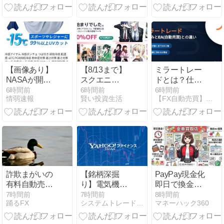
みたい
実績報告
【画像あり】
【8/13まで】
ミラートレー
NASAが開
スクエニ
ドとは？仕組
発、着るだけ
Kindleマンガ
みとEA(自動
6時間前
6時間前
6時間前
情弱速報
賢い投資生活
【FX自動売買】総合ポータル｜Forex Guide
で瞬時に
最大
売買)との違
「-15℃冷却」
50％OFF、
い・リスクを
する冷感ポン
『灰宮先輩は
解説
チョ3,980円！
怖くてかわい
い』3巻発売
記念！『薬屋
のひとりご
と』『ホリミ
詐欺まがいの
【銘柄深掘
PayPay現金化
ヤ』など人気
有料自動売買
り】電気機器
即日で換金す
作もお買い得
ツールに興味
の潮流に乗る
る方法！時
7時間前
7時間前
8時間前
踊るFX
システムトレードとAI副業の記録
マネーハック360
があるんじゃ
か？PHCホー
間・口座なし
ー｜クソザコ
ルディングス
でも可能？