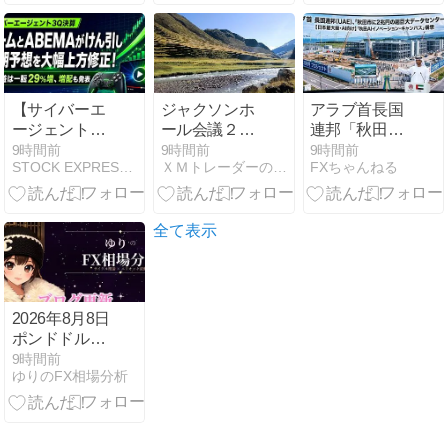
FX
（6523）が取
り込むべき成
長エンジン
【サイバーエ
ジャクソンホ
アラブ首長国
ージェント3Q
ール会議２０
連邦「秋田市
決算】ゲーム
２６年の開催
に2兆円の超
9時間前
9時間前
9時間前
STOCK EXPRESS【株式特急】
ＸＭトレーダーの海外ＦＸブログ
FXちゃんねる
とABEMAが
日程
巨大データセ
けん引し通期
ンター建てる
予想を大幅上
わ」
方修正！純利
全て表示
益は一転29％
増、増配も発
表
2026年8月8日
ポンドドルの
ゆり相場分析
9時間前
ゆりのFX相場分析
🌟