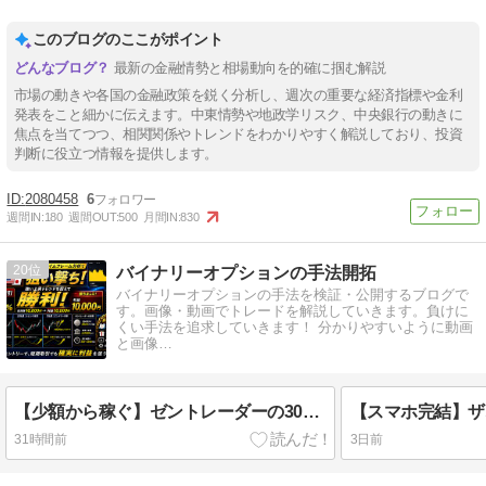
このブログのここがポイント
最新の金融情勢と相場動向を的確に掴む解説
市場の動きや各国の金融政策を鋭く分析し、週次の重要な経済指標や金利
発表をこと細かに伝えます。中東情勢や地政学リスク、中央銀行の動きに
焦点を当てつつ、相関関係やトレンドをわかりやすく解説しており、投資
判断に役立つ情報を提供します。
2080458
6
週間IN:
180
週間OUT:
500
月間IN:
830
20
バイナリーオプションの手法開拓
バイナリーオプションの手法を検証・公開するブログで
す。画像・動画でトレードを解説していきます。負けに
くい手法を追求していきます！ 分かりやすいように動画
と画像…
【少額から稼ぐ】ゼントレーダーの30秒取引で勝率アップ！マルチタイムフレーム分析のコツ大公開
31時間前
3日前