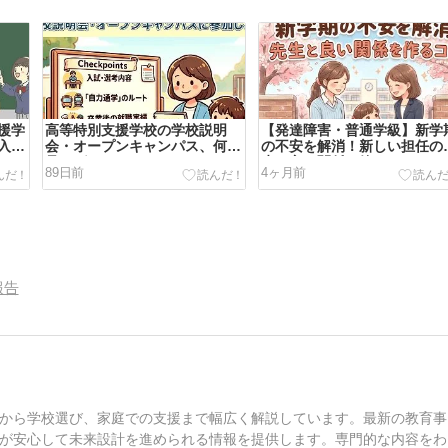
援学
高等特別支援学校の学校説明
【発達障害・普通学級】新学
入試
会・オープンキャンパス、何を
の不安を解消！新しい担任の
アル
見ればいい？チェックリスト＆
生と良い関係を築くコツ
89日前
4ヶ月前
質問例付き
報告
から学校選び、家庭での支援まで幅広く解説しています。最新の教育事
が安心して未来設計を進められる情報を提供します。専門的な内容をわ