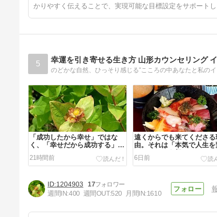
かりやすく伝えることで、実現可能な目標設定をサポートし
幸運を引き寄せる生き方 山形カウンセリング 
5
のどかな自然、ひっそり感じる“こころの中あなたと私の
「成功したから幸せ」ではな
遠くからでも来てくださる
く、「幸せだから成功する」の
由。それは「本気で人生を
です。
たい」という想いです。
21時間前
6日前
1204903
17
週間IN:
400
週間OUT:
520
月間IN:
1610