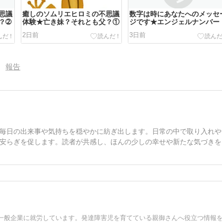
思議
癒しのソムリエヒロミの不思議
数字は時にあなたへのメッセ
？➁
体験★亡き妹？それとも父？①
ジです★エンジェルナンバー
2日前
3日前
報告
毎日の出来事や気持ちを穏やかに紡ぎ出します。日常の中で取り入れや
安らぎを促します。読者が共感し、ほんの少しの幸せや新たな気づきを