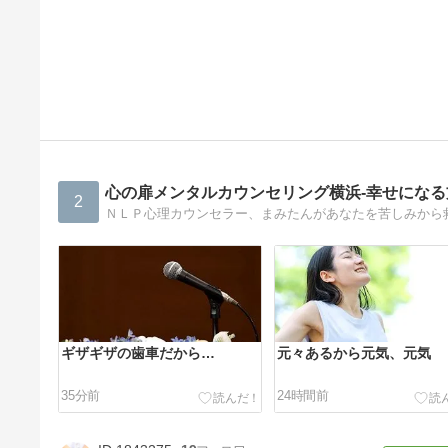
心の扉メンタルカウンセリング横浜-幸せにな
2
ＮＬＰ心理カウンセラー、まみたんがあなたを苦しみから
ギザギザの歯車だから…
元々あるから元気、元気
35分前
24時間前