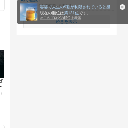
身体のことをAIで確認しますか？
容姿で人生の9割が制限されていると感じる方のための共感サイト
現在の順位は
第131位
です。
≫
このブログの順位を表示
続きを表示
ば
な