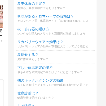
夏季休暇の予定？
盆休み、夏季休暇に予定ありますか？
興味があるアロマハーブの資格は？
アロマハーブ香り体系化サイト『Botanical Study』による、アロマ・ハーブ資格の興味度アンケートです！ あなたが気になっている資格を複数選択でお知らせください！ 辞典構築の参考などとして活用させていただきます！
杖・歩行器の選び方
期
レンタルと購入のメリットと適用例を理解しましょう
先
リカバリーウェアの効果は？
リカバリーウェアの効果や市場拡大についてどう感じますか？
夏痩せする？
夏に体重変化しますか？
正しい体温測定の場所
最も正確な体温測定の場所はどこだと思いますか？
朝のキックボクシングの効果
ストレス解消とダイエットに朝の運動は有効だと思いますか？
健康診断は？
健康診断は受けていますか？
AIで確認？