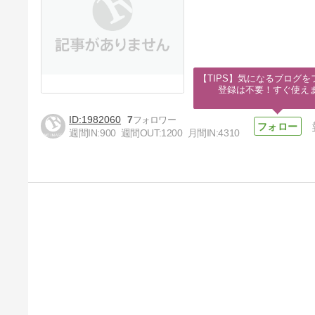
【TIPS】気になるブログを
登録は不要！すぐ使え
1982060
7
週間IN:
900
週間OUT:
1200
月間IN:
4310