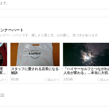
ます。
インナーハート
インナー・ハートです。優しさと愛と光、心の癒し、気づきがあります。
理
スタッフに愛される店長になる
「ハイヤーセルフとつながれ
変え
秘訣
人生が変わる」…本当に大切
のは、その先です。
8日前
13日前
報告