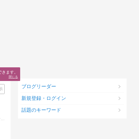
できます。
閉じる
ブログリーダー
示
新規登録・ログイン
話題のキーワード
神戸・山手心理相談室の日記、日々の雑感やテレビ出演情報など。探偵ナイトスクープの催眠で多数のテレビ出演の実績、神戸のカウンセリングルームです。