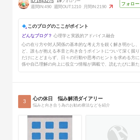
1843275
19
週間IN:
490
週間OUT:
1210
月間IN:
2190
このブログのここがポイント
どうせ…は心の赤信号
心理学と実践的アドバイス融合
4日前
心の在り方や対人関係の基本的な考え方を鋭く解き明かし、
ど、誰もが抱える本音と向き合うポイントについて深く掘り
だけにとどまらず、日々の行動や思考のヒントを求める方に
係や自己理解の向上に役立つ情報が満載で、読むたびに新た
心の休日 悩み解消ダイアリー
3
悩みと向き合う為のお勧め療法などを紹介