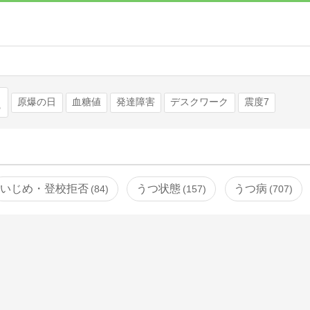
検索
原爆の日
血糖値
発達障害
デスクワーク
震度7
いじめ・登校拒否
うつ状態
うつ病
84
157
707