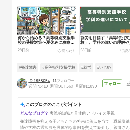
何から始める？高等特別支援学
就労を目指す「高等特別支
校の受験対策〜夏休みに攻略し
校」。学科の違いの理解や
たい「生活の場面を想定した問
に向けたお受験対策マニュ
28日前
58日前
題」〜
#発達障害
#高等特別支援学校
#就労
#いじめ
1958054
11
週間IN:
410
週間OUT:
560
月間IN:
1890
「曖昧な表現」は経験値で克服
できる！発達障害児の理解力を
ワンランク上げる方法
このブログのここがポイント
6ヶ月前
実践的知識と具体的アドバイス重視
発達障害を抱える子どもたちの将来に焦点を当て、職業訓練
情や学校の選択肢を具体的な事例を交えて紹介し、親御さん