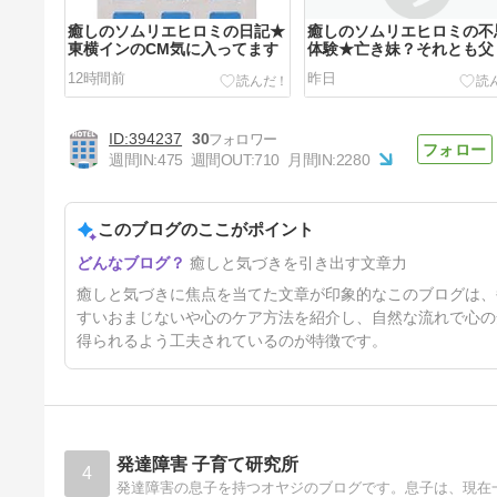
癒しのソムリエヒロミの日記★
癒しのソムリエヒロミの不
東横インのCM気に入ってます
体験★亡き妹？それとも父
12時間前
昨日
394237
30
週間IN:
475
週間OUT:
710
月間IN:
2280
このブログのここがポイント
今週のあなたへのメッセージ★
癒しと気づきを引き出す文章力
不安な心は閉じ込め過ぎないよ
うにしましょう。
4日前
癒しと気づきに焦点を当てた文章が印象的なこのブログは、
すいおまじないや心のケア方法を紹介し、自然な流れで心の
得られるよう工夫されているのが特徴です。
発達障害 子育て研究所
4