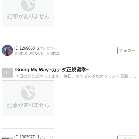
1269680
2
週間IN:
0
週間OUT:
4
月間IN:
2
Going My Way~カナダ正規留学~
11
本日の英会話やってます。毎日、カナダの首都オタワから更新してます！見てね&#9829;
1363977
1