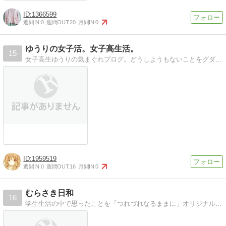
1366599
週間IN:
0
週間OUT:
20
月間IN:
0
ゆうりの女子活。女子高生活。
15
女子高生ゆうりの気まぐれブログ。どうしようもないことをグダグダ考えるのが好き。PC版の方がみやすいです。
1959519
週間IN:
0
週間OUT:
16
月間IN:
0
むらさき日和
16
学生生活の中で思ったことを「つれづれなるままに」オリジナルの文章でお伝えしたいと思います。