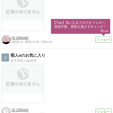
【Tips】気になるブログをフォロー。

登録不要。更新を逃さずキャッチ！
閉じる
1846440
週間IN:
10
週間OUT:
20
月間IN:
10
暇人αのお気に入り
2
女子高生の徒然草
1355443