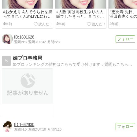
#おかえり 4人でうちわを持
#大阪 実は高校生ぶりの大
#恵比寿 先日
って直也くんのLIVEに行く
阪でしたきっと、直也くん
浦田直也くんの
こともいくことの楽しみで
遠征はこれが最初で最後な
てきましたど
4年前
4年前
4年前
ある今...
気がするんだ...
を待ち...
1601628
週間IN:
3
週間OUT:
42
月間IN:
3
姫ブロ事務局
5
姫ブロランキングの雑務はこちらで受け付けます．質問もこちらにお願いします．
1662930
週間IN:
0
週間OUT:
10
月間IN:
10