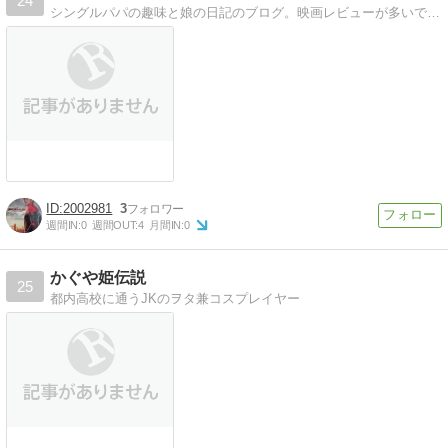
24
シングルパパの趣味と娘の日記のブログ。映画レビューが多いです。
2002981
3
週間IN:
0
週間OUT:
4
月間IN:
0
かぐや姫伝説
25
都内高校に通うJKのヲタ兼コスプレイヤー