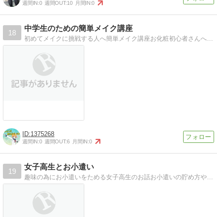
週間IN:
0
週間OUT:
10
月間IN:
0
中学生のための簡単メイク講座
18
初めてメイクに挑戦する人へ簡単メイク講座お化粧初心者さんへメイクの仕方を一通り説明しています
1375268
週間IN:
0
週間OUT:
6
月間IN:
0
女子高生とお小遣い
19
趣味の為にお小遣いをためる女子高生のお話お小遣いの貯め方や、可愛いものの話が中心です。