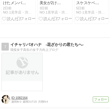
けたメンバ
美女が2けた
スケスケベビ
ー！超ミニス
そろう過激T
ードール&Tバ
2日前
3日前
5日前
NO.1見学店・渋谷ギャラクシーのイベントと出勤情報
NO.1見学店・渋谷ギャラクシーのイベントと出勤情報
NO.1見学店・渋谷ギャラクシーのイベントと出勤情報
カ私物パンツ
バックデー！
ック！
デー！
イチャリバオハナ -花ざかりの君たちへ-
7
現役女子高生の女子力向上ブログ
1082164
週間IN:
0
週間OUT:
20
月間IN:
4