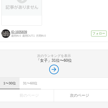
1935839
週間IN:
0
週間OUT:
1
月間IN:
0
次のランキングを表示
「女子」
31位〜60位
1〜30位
31〜60位
前のページ
次のページ