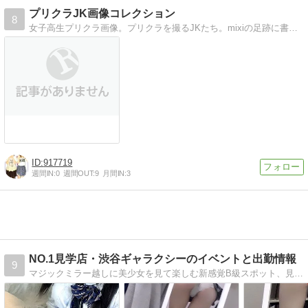
プリクラJK画像コレクション
8
女子高生プリクラ画像。プリクラを撮るJKたち。mixiの足跡に書き込みしてくれませんか？
917719
週間IN:
0
週間OUT:
9
月間IN:
3
NO.1見学店・渋谷ギャラクシーのイベントと出勤情報
9
マジックミラー越しに美少女を見て楽しむ新感覚B級スポット、見学店・見学クラブ「渋谷ギャラクシー」のイベントやお得情報をお知らせします。