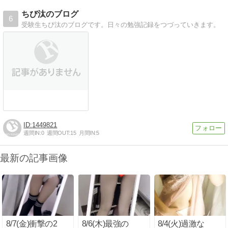
ちび汰のブログ
6
受験生ちび汰のブログです。日々の勉強記録をつづっていきます。
1449821
週間IN:
0
週間OUT:
15
月間IN:
5
最新の記事画像
8/7(金)衝撃の2
8/6(木)最強の
8/4(火)過激な