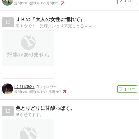
週間IN:
0
週間OUT:
2
月間IN:
1
ＪＫの『大人の女性に憧れて』
12
高１やで！ 光輝クンとリア充しとるｗｗ
1140537
1
週間IN:
0
週間OUT:
30
月間IN:
0
色とりどりに甘酸っぱく。
13
拗らせてます。