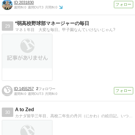
2031830
週間IN:
0
週間OUT:
3
月間IN:
0
*弱高校野球部マネージャーの毎日
29
マネ１年目 大変な毎日。甲子園なんていけないじゃん?
1455257
2
週間IN:
0
週間OUT:
3
月間IN:
0
A to Zed
30
カナダ留学三年目、高校二年生の丹川（にかわ）の絵日記。いつか見返せるように、三日坊主だけは避けたい。