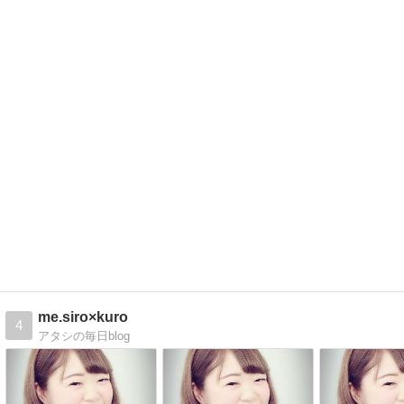
me.siro×kuro
4
アタシの毎日blog