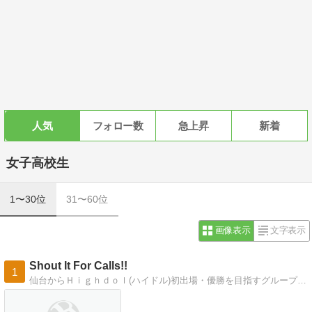
人気
フォロー数
急上昇
新着
女子高校生
1〜30位
31〜60位
画像表示
文字表示
Shout It For Calls!!
1
仙台からＨｉｇｈｄｏｌ(ハイドル)初出場・優勝を目指すグループのブログです！ ぜひぜひ応援してけさいん(^O^)／