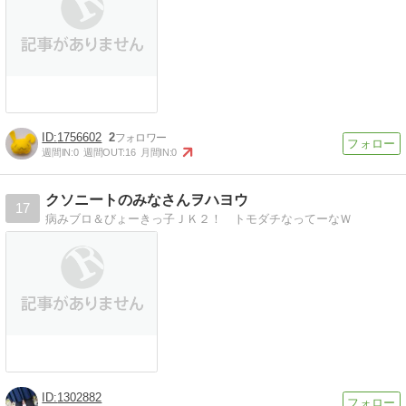
1756602
2
週間IN:
0
週間OUT:
16
月間IN:
0
クソニートのみなさんヲハヨウ
17
病みブロ＆びょーきっ子ＪＫ２！ トモダチなってーなＷ
1302882