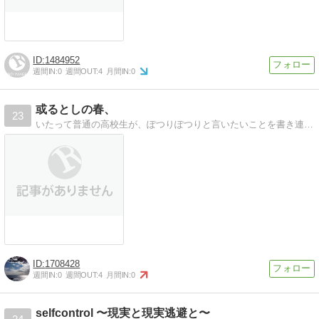
1484952
週間IN:
0
週間OUT:
4
月間IN:
0
或るとしの春、
23
いたって普通の高校生が、ぽつりぽつりと言いたいことを書き連ねる写真日記。テンション低めの文章でお送りします。
1708428
週間IN:
0
週間OUT:
4
月間IN:
0
selfcontrol 〜現実と現実逃避と〜