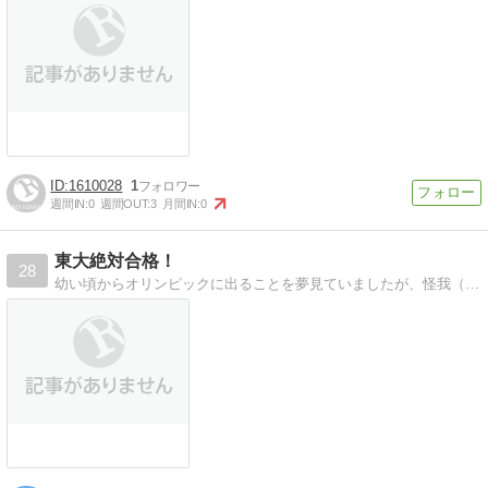
1610028
1
週間IN:
0
週間OUT:
3
月間IN:
0
東大絶対合格！
28
幼い頃からオリンピックに出ることを夢見ていましたが、怪我（離断性骨軟骨炎）で競技が出来なくなくなりました。高校生から猛勉強を行い文学の道へ方向転換。東大合格に向けて 合格ブログを立ち上げました。応援よろしくお願いします。