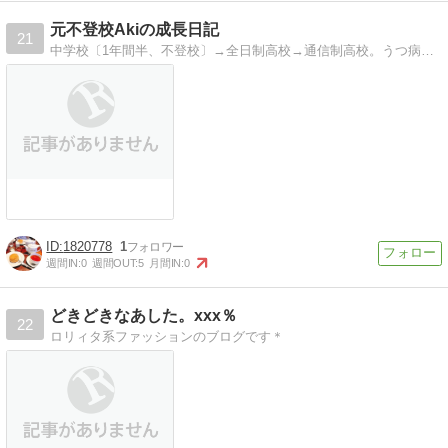
元不登校Akiの成長日記
21
中学校〔1年間半、不登校〕→全日制高校→通信制高校。うつ病と闘う元不登校Akiの成長日記です！
1820778
1
週間IN:
0
週間OUT:
5
月間IN:
0
どきどきなあした。xxx％
22
ロリィタ系ファッションのブログです＊