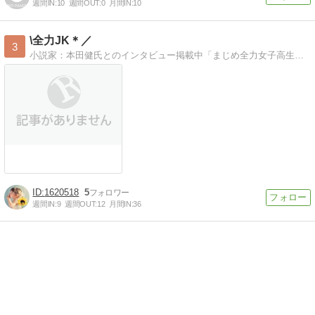
週間IN:
10
週間OUT:
0
月間IN:
10
\全力JK＊／
3
小説家：本田健氏とのインタビュー掲載中「まじめ全力女子高生」を応援する、女子高生による女子高生のためのブログです！
1620518
5
週間IN:
9
週間OUT:
12
月間IN:
36