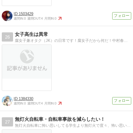
1503429
週間IN:
0
週間OUT:
4
月間IN:
0
女子高生は異常
26
腐女子兼オタク（JK）の日常です！腐女子だから何だ！中村春菊先生＆藤崎都先生＆カズキヨネ様LOVE
1384330
週間IN:
0
週間OUT:
4
月間IN:
0
無灯火自転車・自転車事故を減らしたい！
27
無灯火自転車に怖い思いしてる学生より無灯火で度々、怖い思いをしています。警察にもしっかり取り締まってほしい。