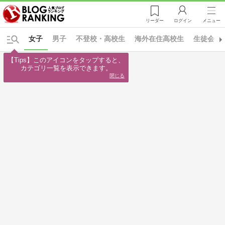
リーダー
ログイン
メニュー
女子
男子
不登校・高校生
海外在住高校生
生徒会・
【Tips】このアイコンをタップすると、

カテゴリ一覧を表示できます。
閉じる