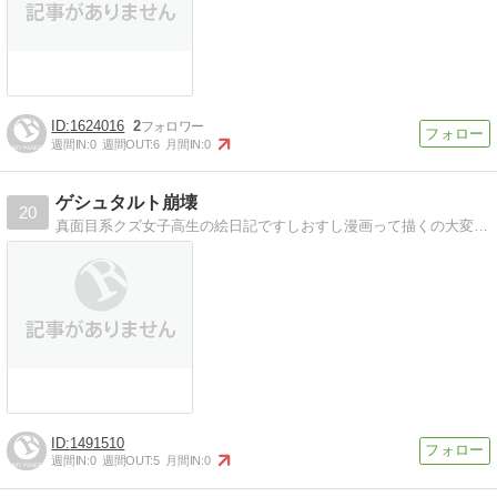
1624016
2
週間IN:
0
週間OUT:
6
月間IN:
0
ゲシュタルト崩壊
20
真面目系クズ女子高生の絵日記ですしおすし漫画って描くの大変だなって思います
1491510
週間IN:
0
週間OUT:
5
月間IN:
0