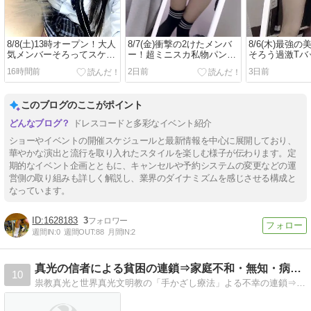
8/8(土)13時オープン！大人
8/7(金)衝撃の2けたメンバ
8/6(木)最強の
気メンバーそろってスケス
ー！超ミニスカ私物パンツ
そろう過激Tバ
ケパンティーDAY！
デー！
16時間前
2日前
3日前
このブログのここがポイント
ドレスコードと多彩なイベント紹介
ショーやイベントの開催スケジュールと最新情報を中心に展開しており、
華やかな演出と流行を取り入れたスタイルを楽しむ様子が伝わります。定
期的なイベント企画とともに、キャンセルや予約システムの変更などの運
営側の取り組みも詳しく解説し、業界のダイナミズムを感じさせる構成と
なっています。
1628183
3
週間IN:
0
週間OUT:
88
月間IN:
2
真光の信者による貧困の連鎖⇒家庭不和・無知・病気・社会的孤独
10
祟教真光と世界真光文明教の「手かざし療法」よる不幸の連鎖⇒貧困・家族の分裂・子供は低学歴