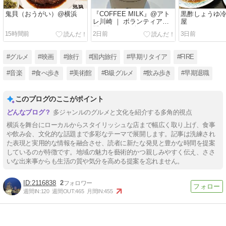
鬼貝（おうがい）@横浜
『COFFEE MILK』@アト
黒酢しょうゆ
レ川崎 ｜ ボランティア仲
屋
間と久々の再会
15時間前
2日前
3日前
#グルメ
#映画
#旅行
#国内旅行
#早期リタイア
#FIRE
#音楽
#食べ歩き
#美術館
#B級グルメ
#飲み歩き
#早期退職
このブログのここがポイント
多ジャンルのグルメと文化を紹介する多角的視点
横浜を舞台にローカルからスタイリッシュな店まで幅広く取り上げ、食事
や飲み会、文化的な話題まで多彩なテーマで展開します。記事は洗練され
た表現と実用的な情報を融合させ、読者に新たな発見と豊かな時間を提案
しているのが特徴です。地域の魅力を藝術的かつ親しみやすく伝え、ささ
いな出来事からも生活の質や気分を高める提案を忘れません。
2116838
2
週間IN:
120
週間OUT:
465
月間IN:
455