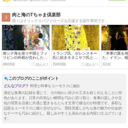
肉と海のTちゃま倶楽部
3
我々はオリックスバファローズを応援する猛牛軍団です。
南シナ海を巡り中国とフィ
トランプ氏、ゼレンスキー
「米軍の翼を
リピンの外相が交わした抗
氏に続きネタニヤフ氏と会
た」イラン、格
議の応酬
談へ
など米軍機11
8時間前
33時間前
3日前
表
このブログのここがポイント
料理と時事をユーモラスに融合
身近な食事の記録を通じて、その味わい深さや工夫を鋭く伝えることに特
色があります。日常の何気ない瞬間を巧みに切り取り、食事の楽しさや文
化の背景を読者に共感と驚きをもたらす文章で綴るのが特徴です。多彩な
話題をユーモラスに織り交ぜながら、普段見逃しがちな食の魅力や社会的
なテーマも巧みに紹介し、親しみやすくも深みのある内容に仕上げていま
す。