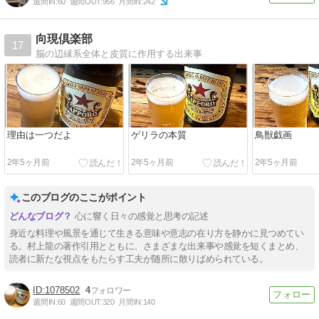
週間IN:
60
週間OUT:
956
月間IN:
242
向現倶楽部
17
脳の辺縁系全体と皮質に作用する出来事
理由は一つだよ
ゲリラの本質
鳥獣戯画
2年5ヶ月前
2年5ヶ月前
2年5ヶ月前
このブログのここがポイント
心に響く日々の感覚と思考の記述
身近な料理や風景を通じて生きる意味や意志の在り方を静かに見つめてい
る。村上龍の著作引用とともに、さまざまな出来事や感覚を短くまとめ、
読者に新たな視点をもたらす工夫が随所に散りばめられている。
1078502
4
週間IN:
60
週間OUT:
320
月間IN:
140