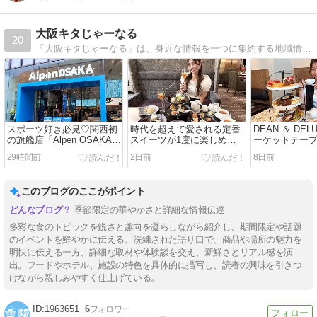
大阪キタじゃーなる
20
「大阪キタじゃーなる」は、身近な情報を一つに集約する地域情報メディアサイトです。大阪市北区とその周辺地域の情報を"ほんわか"と配信していきます。毎週、星座占いを更新！
スポーツ好き必見♡関西初
時代を超えて愛される定番
DEAN ＆ DEL
の旗艦店「Alpen OSAKA」
スイーツが1度に楽しめる
ーケットテー
が梅田・茶屋町に誕生！
「アフタヌーンティーセッ
『Tangente
29時間前
2日前
8日前
【8/7】
ト ～レトロ～」＠ホテルグ
タヌーンティ
ランヴィア大阪【7/1～
♪【6/28～】
9/30】
このブログのここがポイント
季節限定の華やかさと詳細な情報伝達
多彩な食のトピックを鋭さと趣向を凝らしながら紹介し、期間限定や話題
のイベントを鮮やかに伝える。洗練された語り口で、商品や場所の魅力を
明快に伝える一方、詳細な取材や体験談を交え、新鮮さとリアル感を演
出。フードやホテル、施設の特色を具体的に描写し、読者の興味を引きつ
けながら親しみやすく仕上げている。
1963651
6