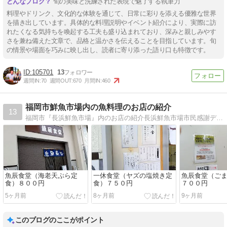
旬の美味と洗練された表現で魅了する執筆力
料理やドリンク、文化的な体験を通じて、日常に彩りを添える優雅な世界
を描き出しています。具体的な料理説明やイベント紹介により、実際に訪
れたくなる気持ちを喚起する工夫も盛り込まれており、深みと親しみやす
さを兼ね備えた文章で、品格と温かさを伝えることを目指しています。旬
の情景や場面を巧みに映し出し、読者に寄り添った語り口も特徴です。
105701
13
週間IN:
70
週間OUT:
670
月間IN:
460
福岡市鮮魚市場内の魚料理のお店の紹介
13
福岡市『長浜鮮魚市場』内のお店の紹介長浜鮮魚市場市民感謝デーで市場内が解放されているときに行く事が出来ます。
魚辰食堂（海老天ぷら定
一休食堂（ヤズの塩焼き定
魚辰食堂（ご
食）８００円
食）７５０円
７００円
5ヶ月前
8ヶ月前
9ヶ月前
このブログのここがポイント