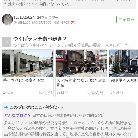
た魅力を堪能できる内容となっている。
1825824
14
週間IN:
165
週間OUT:
360
月間IN:
700
つくばランチ食べ歩き２
6
つくば市を中心とするランチの紹介茨城県の蕎麦、東京に行ったら行きたい店など、全国の飲食店を一般客の視点で描く
手打ちそば 永盛@下館
天ぷら新宿つな八 総本店＠
東嶋屋@人形
新宿
24日前
72日前
6ヶ月前
このブログのここがポイント
日本の伝統と情緒を融合した魅力的な紹介
多彩なジャンルの風景や歴史を背景に、ローカルグルメや名所の奥行きを
丁寧に伝える記事の数々。古き良き建築や神社の由緒正しさ、地元の特産
品や絶品料理の詳細な解説を通じて、地域の文化と自然の魅力を高い次元