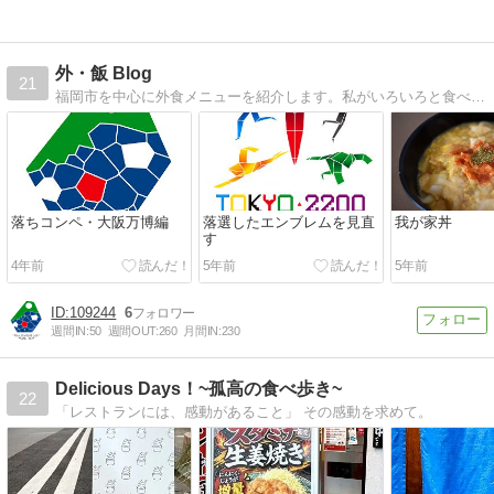
外・飯 Blog
21
福岡市を中心に外食メニューを紹介します。私がいろいろと食べて歩いた外食の記録を、もったいないのでBlogにしてみました。
落ちコンペ・大阪万博編
落選したエンブレムを見直
我が家丼
す
4年前
5年前
5年前
109244
6
週間IN:
50
週間OUT:
260
月間IN:
230
Delicious Days！~孤高の食べ歩き~
22
「レストランには、感動があること」 その感動を求めて。