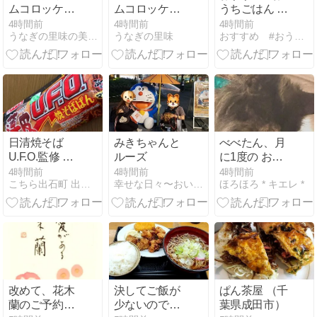
ムコロッケ定
ムコロッケ定
うちごはん ブ
食】
食】
ログ「初挑
4時間前
4時間前
4時間前
うなぎの里味の美味しいブログ
うなぎの里味
おすすめ #おうちごはん
戦！カレーラ
イスにピーマ
ンとキャベ
ツ」
日清焼そば
みきちゃんと
べべたん、月
U.F.O.監修 薄
ルーズ
に1度の お薬
皮U.F.O.焼そ
投与
4時間前
4時間前
4時間前
こちら出石町 出石そばの「田中屋食品製造部」
幸せな日々〜おいしいレシピとヨーキー達
ほろほろ * キエレ *
ばぱん
改めて、花木
決してご飯が
ぱん茶屋 （千
蘭のご予約に
少ないのでは
葉県成田市）