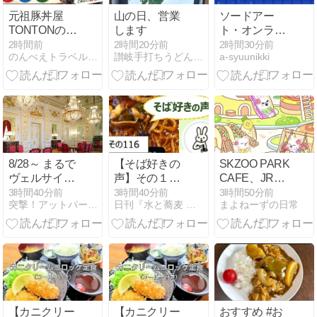
元祖豚丼屋
山の日、営業
ソードアー
TONTONのカ
します
ト・オンライ
ロリー一覧｜
ンアリシゼー
2時間前
2時間20分前
2時間30分前
のんべえトラベル | お酒と旅行が大好きな人
讃岐手打ちうどん 四国屋の徒然日記
a-syuunikki
並・大盛・特
ションWar of
盛・メガまで
Underworld
推定
PFC【2026年
最新】
8/28～ まるで
【そば好きの
SKZOO PARK
ヴェルサイユ
声】その１１
CAFE、JR東
宮殿！国宝の
６
海推し旅 Stray
3時間40分前
3時間40分前
3時間50分前
突撃！アットパーティー店舗訪問ブログ〜
日刊『水と蕎麦 研究図鑑』
まよねーずの日常
「迎賓館赤坂
Kids
離宮」本館内
部見学ツアー
【カニクリー
【カニクリー
おすすめ #お