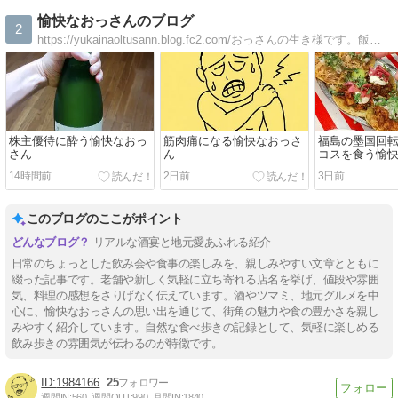
愉快なおっさんのブログ
2
https://yukainaoltusann.blog.fc2.com/おっさんの生き様です。飯、酒、自転車、日々の出来事が満載のブログよん（＾＾）
株主優待に酔う愉快なおっ
筋肉痛になる愉快なおっさ
福島の墨国回
さん
ん
コスを食う愉
14時間前
2日前
3日前
このブログのここがポイント
リアルな酒宴と地元愛あふれる紹介
日常のちょっとした飲み会や食事の楽しみを、親しみやすい文章とともに
綴った記事です。老舗や新しく気軽に立ち寄れる店名を挙げ、値段や雰囲
気、料理の感想をさりげなく伝えています。酒やツマミ、地元グルメを中
心に、愉快なおっさんの思い出を通じて、街角の魅力や食の豊かさを親し
みやすく紹介しています。自然な食べ歩きの記録として、気軽に楽しめる
飲み歩きの雰囲気が伝わるのが特徴です。
1984166
25
週間IN:
560
週間OUT:
990
月間IN:
1840