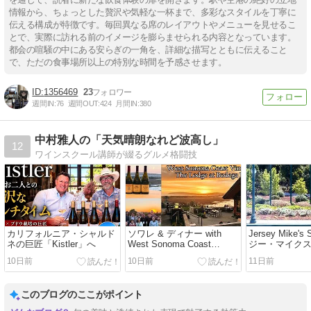
情報から、ちょっとした贅沢や気軽な一杯まで、多彩なスタイルを丁寧に
伝える構成が特徴です。毎回異なる席のレイアウトやメニューを見せるこ
とで、実際に訪れる前のイメージを膨らませられる内容となっています。
都会の喧騒の中にある安らぎの一角を、詳細な描写とともに伝えること
で、ただの食事場所以上の特別な時間を予感させます。
1356469
23
週間IN:
76
週間OUT:
424
月間IN:
380
中村雅人の「天気晴朗なれど波高し」
12
ワインスクール講師が綴るグルメ格闘技
カリフォルニア・シャルド
ソワレ & ディナー with
Jersey Mike'
ネの巨匠「Kistler」へ
West Sonoma Coast
ジー・マイク
Vintners The Lodge at
ッチ メンドシ
10日前
10日前
11日前
Bodega Bay
このブログのここがポイント