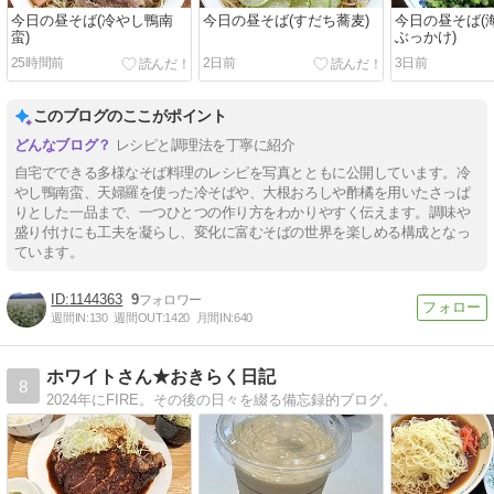
今日の昼そば(冷やし鴨南
今日の昼そば(すだち蕎麦)
今日の昼そば(
蛮)
ぶっかけ)
25時間前
2日前
3日前
このブログのここがポイント
レシピと調理法を丁寧に紹介
自宅でできる多様なそば料理のレシピを写真とともに公開しています。冷
やし鴨南蛮、天婦羅を使った冷そばや、大根おろしや酢橘を用いたさっぱ
りとした一品まで、一つひとつの作り方をわかりやすく伝えます。調味や
盛り付けにも工夫を凝らし、変化に富むそばの世界を楽しめる構成となっ
ています。
1144363
9
週間IN:
130
週間OUT:
1420
月間IN:
640
ホワイトさん★おきらく日記
8
2024年にFIRE。その後の日々を綴る備忘録的ブログ。