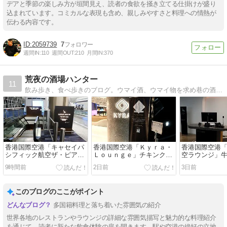
デアと季節の楽しみ方が垣間見え、読者の食欲を掻き立てる仕掛けが盛り
込まれています。コミカルな表現も含め、親しみやすさと料理への情熱が
伝わる内容です。
2059739
7
週間IN:
110
週間OUT:
210
月間IN:
370
荒夜の酒場ハンター
11
飲み歩き、食べ歩きのブログ。ウマイ酒、ウマイ物を求め巷の酒場、居酒屋をさまよっています。
香港国際空港「キャセイパ
香港国際空港「Ｋｙｒａ・
香港国際空港
シフィック航空ザ・ピアフ
Ｌｏｕｎｇｅ」チキンクリ
空ラウンジ」
ァーストクラスラウンジ」
ームソース
9時間前
2日前
3日前
ブルーチーズ
このブログのここがポイント
多国籍料理と落ち着いた雰囲気の紹介
世界各地のレストランやラウンジの詳細な雰囲気描写と魅力的な料理紹介
を通じて、読者に新たな飲食体験の扉を開きます。駅や空港の絶好の立地