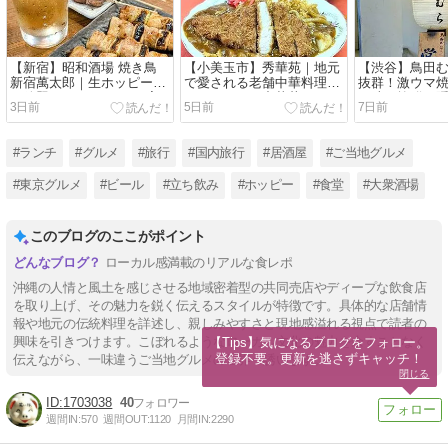
【新宿】昭和酒場 焼き鳥
【小美玉市】秀華苑｜地元
【渋谷】鳥田
新宿萬太郎｜生ホッピー飲
で愛される老舗中華料理店
抜群！激ウマ焼
み放題！ 3500円コース実
のカツカレー中華丼
も味も抜群の
3日前
5日前
7日前
食レポ
#ランチ
#グルメ
#旅行
#国内旅行
#居酒屋
#ご当地グルメ
#東京グルメ
#ビール
#立ち飲み
#ホッピー
#食堂
#大衆酒場
このブログのここがポイント
ローカル感満載のリアルな食レポ
沖縄の人情と風土を感じさせる地域密着型の共同売店やディープな飲食店
を取り上げ、その魅力を鋭く伝えるスタイルが特徴です。具体的な店舗情
報や地元の伝統料理を詳述し、親しみやすさと現地感溢れる視点で読者の
興味を引きつけます。こぼれるようなローカル文化の魅力を余すことなく
【Tips】気になるブログをフォロー。

登録不要。更新を逃さずキャッチ！
伝えながら、一味違うご当地グルメの世界へ誘います。
閉じる
1703038
40
週間IN:
570
週間OUT:
1120
月間IN:
2290