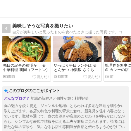
美味しそうな写真を撮りたい
4
自分が美味しいと思ったものを食べたときに撮った写真です。コメントは承認制ですが、お気軽にどうぞ
先日の記事の種明かし ＠
やっぱり平日ランチは ＠
整理券を無事
中華料理 胡同（フートン）
とんかつ 神楽坂 さくら 相
＠ カレーの店
模大野店
9時間前
33時間前
3日前
このブログのここがポイント
地域の新鮮さと個性が輝く料理紹介
食の魅力を鋭く捉え、ジャンルや地域にとらわれず多彩な料理を細やかに
取り上げます。各店の特色や料理の背景に触れ、新発見を促す内容となっ
ています。取材を通じて、食の奥深さや店主のこだわりを明らかにしなが
らも、シンプルな表現で情報を伝える工夫が随所に見られます。読者には
新たな味の冒険や、気になるお店の雰囲気が自然と伝わるよう心がけてい