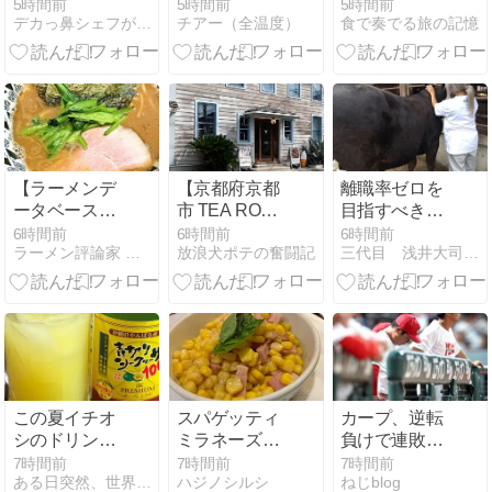
ついてです。
ない
5時間前
5時間前
5時間前
デカっ鼻シェフが作る新中華！！横浜・戸塚区【花木蘭】ﾌｧ･…
チアー（全温度）
食で奏でる旅の記憶
【ラーメンデ
【京都府京都
離職率ゼロを
ータベース】
市 TEA ROOM
目指すべき
今日の一杯
KIKI 嵐山本
か？それと
6時間前
6時間前
6時間前
ラーメン評論家 山本剛志の ら〜マニア共和国
放浪犬ポテの奮闘記
三代目 浅井大司 明日へのリンク
【いんなみ家
店】美味しい
も…／焼肉社
＠上大岡】
紅茶とお菓子
長が30億企業
と
の社長さんに
アドバイスも
らいました
この夏イチオ
スパゲッティ
カープ、逆転
シのドリンク
ミラネーズ@
負けで連敗。
＆調味料、青
王子「ゴリノ
そして最下位
7時間前
7時間前
7時間前
ある日突然、世界から音が半分消えた 〜突発性難聴治療記〜
ハジノシルシ
ねじblog
切りシークヮ
ス」
転落＞＜