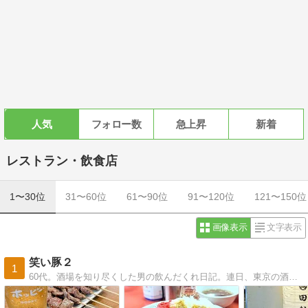
人気
フォロー数
急上昇
新着
レストラン・飲食店
1〜30位
31〜60位
61〜90位
91〜120位
121〜150位
画像表示
文字表示
笑い豚２
1
60代。酒場を知り尽くした男の飲んだくれ日記。連日、東京の酒場で飲んでます。天国に酒は無い！生きている内に飲もう♪