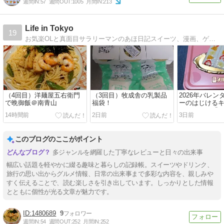
週間IN:
57
週間OUT:
1005
月間IN:
213
Life in Tokyo
19
お気楽OLと真面目サラリーマンのあほ日記スイーツ、漫画、ゲーム、旅行などに偏りがあります。
（4回目）洋麺屋五右衛門
（3回目）牧成舎の乳製品
2026年バレン
で晩御飯＠南青山
福袋！
ーのはじける
ョコレート「
14時間前
2日前
3日前
ド缶」
このブログのここがポイント
多ジャンルを網羅した丁寧なレビューと日々の出来事
幅広い話題を軽やかに綴る趣味と暮らしの記録帳。スイーツやドリンク、
旅行の思い出からグルメ情報、日常の出来事まで多彩な内容を、親しみや
すく伝えることで、読む楽しさを引き出しています。しっかりとした情報
とともに個性が光る文章が魅力です。
1480689
9
週間IN:
54
週間OUT:
252
月間IN:
252