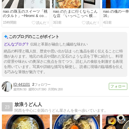
nao.の珠玉のスイーツ「桃
nao.のたまに行くならこん
nao.の魂の一
のタルト」~Hiromi & co
な店 「いっぺこっぺ 横浜
16」
sweets & coffee~
杉田店 ＃7」
15時間前
3日前
4日前
このブログのここがポイント
伝統と革新が融合した繊細な味わい
絶品の料理と職人技、歴史や思い出が詰まった逸品を鋭く伝えることに特
徴があります。地元の名店や隠れた宝石のような店を丁寧に紹介し、料理
の背景や味わいの奥深さに焦点を当てつつ、読む人の食欲を刺激する表現
を用いています。写真や詳細な描写を駆使し、読者に現場の臨場感を伝え
る巧みな筆致が魅力です。
441101
2
週間IN:
50
週間OUT:
590
月間IN:
200
放浪うどん人
23
関西を中心に全国のうどん屋さんを食べ歩いています。