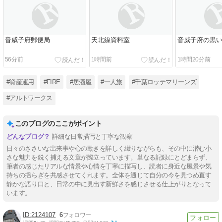
音威子府郵便局
天北線資料室
音威子府の黒
56分前
1時間前
1時間20分前
#資産運用
#FIRE
#居酒屋
#一人旅
#千葉ロッテマリーンズ
#アルトワークス
このブログのここがポイント
詳細な日常描写と丁寧な観察
日々のささいな出来事や心の動きを詳しく綴りながらも、その中に潜む小
さな魅力を鋭く捕える文章が際立っています。単なる記録にとどまらず、
筆者の感じたリアルな情景や心情を丁寧に描写し、読者に身近な風景や気
持ちの揺らぎを共感させてくれます。全体を通じて自分の今を見つめ直す
静かな語り口と、日常の中に見出す新鮮さを感じさせる仕上がりとなって
います。
2124107
6