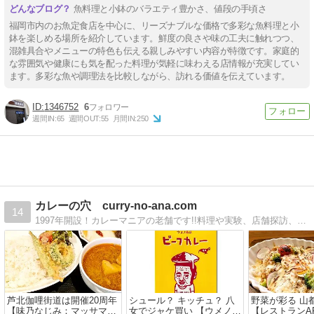
魚料理と小鉢のバラエティ豊かさ、値段の手頃さ
福岡市内のお魚定食店を中心に、リーズナブルな価格で多彩な魚料理と小
鉢を楽しめる場所を紹介しています。鮮度の良さや味の工夫に触れつつ、
混雑具合やメニューの特色も伝える親しみやすい内容が特徴です。家庭的
な雰囲気や健康にも気を配った料理が気軽に味わえる店情報が充実してい
ます。多彩な魚や調理法を比較しながら、訪れる価値を伝えています。
1346752
6
週間IN:
65
週間OUT:
55
月間IN:
250
カレーの穴 curry-no-ana.com
14
1997年開設！カレーマニアの老舗です!!料理や実験、店舗探訪、製品試食、オフ会などなど、十数年ものカレー人生!!!
芦北伽哩街道は開催20周年
シュール？ キッチュ？ 八
野菜が彩る 山
【味乃なじみ：マッサマン
女でジャケ買い 【ウメノ商
【レストランA