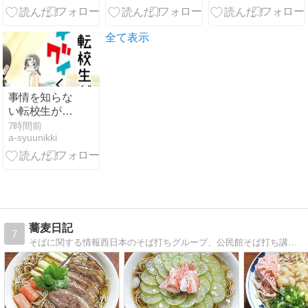
ーサー！
全て表示
事情を知らな
い転校生がグ
イグイくる。
7時間前
a-syuunikki
蕎麦日記
7
そばに関する情報西日本のそば打ちグループ、公民館そば打ち講座等の活動状況を紹介