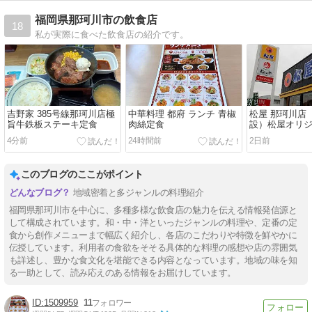
福岡県那珂川市の飲食店
18
私が実際に食べた飲食店の紹介です。
吉野家 385号線那珂川店極
中華料理 都府 ランチ 青椒
松屋 那珂川店
旨牛鉄板ステーキ定食
肉絲定食
設）松屋オリ
ローストビー
4分前
24時間前
2日前
このブログのここがポイント
地域密着と多ジャンルの料理紹介
福岡県那珂川市を中心に、多種多様な飲食店の魅力を伝える情報発信源と
して構成されています。和・中・洋といったジャンルの料理や、定番の定
食から創作メニューまで幅広く紹介し、各店のこだわりや特徴を鮮やかに
伝授しています。利用者の食欲をそそる具体的な料理の感想や店の雰囲気
も詳述し、豊かな食文化を堪能できる内容となっています。地域の味を知
る一助として、読み応えのある情報をお届けしています。
1509959
11