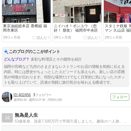
東京油組総本店 香椎組 福
ニイハオ！ポンユウ （您
スタミナ鉄板 
岡市東区
好！ 朋友） 福岡市中央区
マン 久山店 
久山町
2年1ヶ月前
2年1ヶ月前
2年1ヶ月前
このブログのここがポイント
多彩な料理店とその個性を紹介
福岡や宮崎など九州のさまざまなレストランやお店の情報を気軽に伝える
内容。時には歴史やちょっとしたエピソードも添えられ、新しい店の雰囲
気や特徴が伝わります。特別な場所だけでなく日常的に気になったスポッ
トも取り上げていて、読者が気軽に旅行気分を味わえる構成です。
402456
3
週間IN:
60
週間OUT:
90
月間IN:
280
無為是人生
16
53歳単身、資産7,500万円で早期引退しました。趣味の一人旅、居酒屋巡り、愛車のアルトワークスなどについて綴ります。