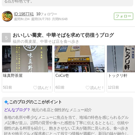
る点が特色です。
1987741
10
週間IN:
234
週間OUT:
783
月間IN:
648
おいしい蕎麦、中華そばを求めて彷徨うブログ
5
福井の蕎麦屋、中華そば店を食べ歩き
味真野茶屋
CoCo壱
トックリ軒
5日前
6日前
12日前
このブログのここがポイント
地元の名店と個性的なメニュー紹介
各地の名所や希少なメニューに焦点を当て、地域の特色を感じられるグル
メ記事が並ぶ。訪問の背景や食べた感想を丁寧に伝えるとともに、伝統や
個性のある料理を紹介し、飽きさせない工夫が随所に見られる。食べ歩き
好きや地元グルメ探求者にとって役立つ情報が満載だ。新旧の味が融合し