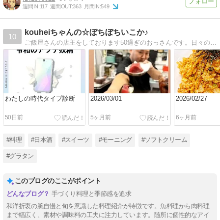
週間IN:
117
週間OUT:
363
月間IN:
549
kouheiちゃんの☆ぼちぼちいこか♪
10
ご飯屋さんの店主をしております50過ぎのおっさんです。日々の料理や私生活の愚痴をつづっております。ぼちぼち見てやって下さい。
わたしの時代タイプ診断
2026/03/01
2026/02/27
50日前
5ヶ月前
6ヶ月前
#料理
#日本酒
#スイーツ
#モーニング
#ソフトクリーム
#グラタン
このブログのここがポイント
手づくり料理と季節感を追求
和洋折衷の腕自慢と旬を意識した料理紹介が特徴です。魚料理から肉料理
まで幅広く、素材や調味料の工夫に注力しています。随所に個性的なアイ