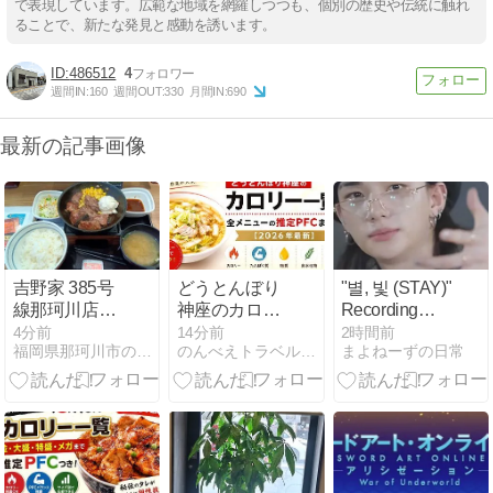
で表現しています。広範な地域を網羅しつつも、個別の歴史や伝統に触れ
ることで、新たな発見と感動を誘います。
486512
4
週間IN:
160
週間OUT:
330
月間IN:
690
最新の記事画像
吉野家 385号
どうとんぼり
"별, 빛 (STAY)"
線那珂川店極
神座のカロリ
Recording
旨牛鉄板ステ
ー一覧｜全メ
Scene、
4分前
14分前
2時間前
福岡県那珂川市の飲食店
のんべえトラベル | お酒と旅行が大好きな人
まよねーずの日常
ーキ定食
ニューの推定
INTRO
PFCまとめ
【2026年最
新】