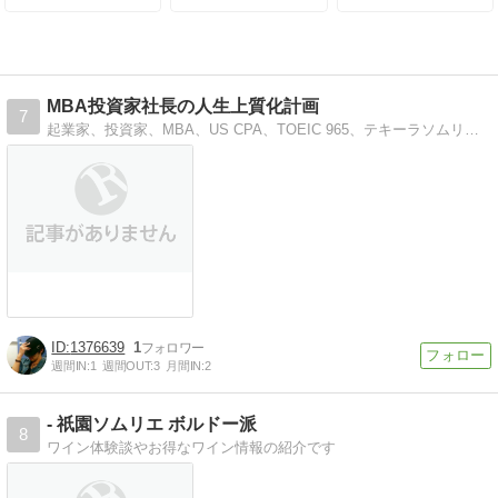
格率について
なぜか？
MBA投資家社長の人生上質化計画
7
起業家、投資家、MBA、US CPA、TOEIC 965、テキーラソムリエ…等の様々な顔を持つ自由人の人生上質化（特許庁商標登録済）に向けた日々の日記。
1376639
1
週間IN:
1
週間OUT:
3
月間IN:
2
- 祇園ソムリエ ボルドー派
8
ワイン体験談やお得なワイン情報の紹介です