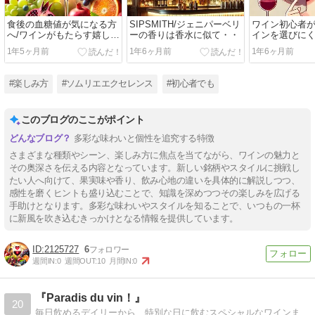
食後の血糖値が気になる方
SIPSMITH/ジェニパーベリ
ワイン初心者
へ/ワインがもたらす嬉しい
ーの香りは香水に似て・・
インを選びにく
効果🍷
るのはなぜ？
1年5ヶ月前
1年6ヶ月前
1年6ヶ月前
#楽しみ方
#ソムリエエクセレンス
#初心者でも
このブログのここがポイント
多彩な味わいと個性を追究する特徴
さまざまな種類やシーン、楽しみ方に焦点を当てながら、ワインの魅力と
その奥深さを伝える内容となっています。新しい銘柄やスタイルに挑戦し
たい人へ向けて、果実味や香り、飲み心地の違いを具体的に解説しつつ、
感性を磨くヒントも盛り込むことで、知識を深めつつその楽しみを広げる
手助けとなります。多彩な味わいやスタイルを知ることで、いつもの一杯
に新風を吹き込むきっかけとなる情報を提供しています。
2125727
6
週間IN:
0
週間OUT:
10
月間IN:
0
『Paradis du vin！』
20
毎日飲めるデイリーから、特別な日に飲むスペシャルなワインまで、日々色々なワインをご紹介します。