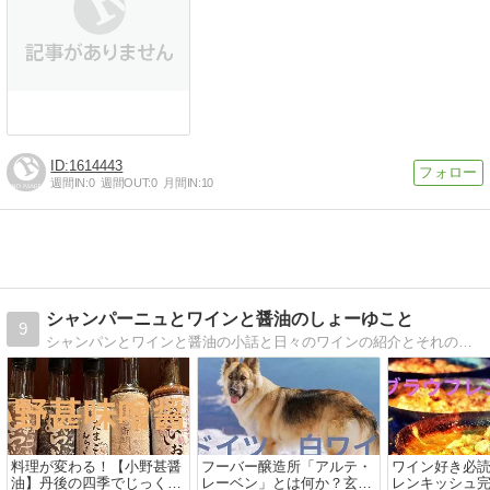
1614443
週間IN:
0
週間OUT:
0
月間IN:
10
シャンパーニュとワインと醤油のしょーゆこと
9
シャンパンとワインと醤油の小話と日々のワインの紹介とそれの特徴と関連する学びを織り交ぜたブログです。
料理が変わる！【小野甚醤
フーバー醸造所「アルテ・
ワイン好き必
油】丹後の四季でじっくり
レーベン」とは何か？玄人
レンキッシュ完