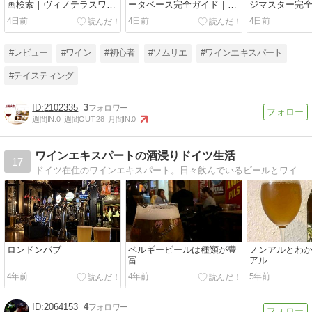
画検索｜ヴィノテラスワイ
ータベース完全ガイド｜過
ジマスター完
ンスクール
去データを練習計画に変え
穫年を検索と4
4日前
4日前
4日前
「BlindWineTasting」チャ
る使い方
ンネルを探す
#レビュー
#ワイン
#初心者
#ソムリエ
#ワインエキスパート
#テイスティング
2102335
3
週間IN:
0
週間OUT:
28
月間IN:
0
ワインエキスパートの酒浸りドイツ生活
17
ドイツ在住のワインエキスパート。日々飲んでいるビールとワインを紹介します。
ロンドンパブ
ベルギービールは種類が豊
ノンアルとわ
富
アル
4年前
4年前
5年前
2064153
4