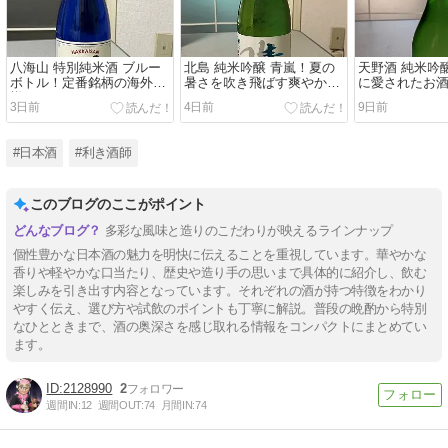
八海山 特別純米酒 ブルー
北島 純米吟醸 青嵐！夏の
天野酒 純米吟
ボトル！定番銘柄の海外仕
暑さを吹き飛ばす爽やか
に愛されたお
様！
さ！
3日前
4日前
9日前
#日本酒
#利き酒師
このブログのここがポイント
多彩な風味と造りのこだわりが映えるラインナップ
個性豊かな日本酒の魅力を明快に伝えることを重視しています。華やかな
香りや軽やかな口当たり、歴史や造り手の思いまで具体的に紹介し、飲む
楽しみを引き出す内容となっています。それぞれの酒が持つ特徴をわかり
やすく伝え、選び方や試飲のポイントも丁寧に解説。普段の晩酌から特別
なひとときまで、酒の奥深さを感じ取れる情報をコンパクトにまとめてい
ます。
2128990
2
週間IN:
12
週間OUT:
74
月間IN:
74