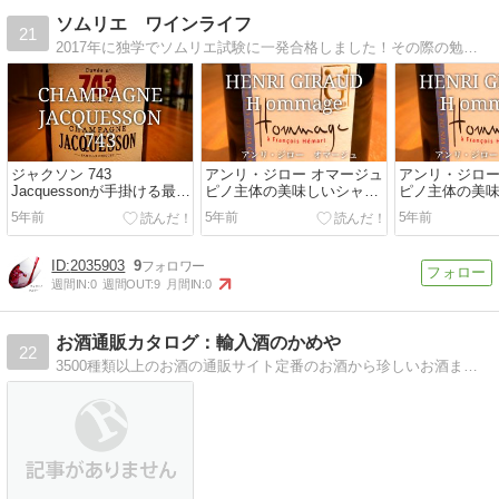
ソムリエ ワインライフ
21
2017年に独学でソムリエ試験に一発合格しました！その際の勉強法や試験の傾向からポイントを紹介！ソムリエ試験に挑戦する全ての人を応援します！
ジャクソン 743
アンリ・ジロー オマージュ
アンリ・ジロー
Jacquessonが手掛ける最高
ピノ主体の美味しいシャン
ピノ主体の美
峰NVシャンパーニュ
パーニュ
パーニュ
5年前
5年前
5年前
2035903
9
週間IN:
0
週間OUT:
9
月間IN:
0
お酒通販カタログ：輸入酒のかめや
22
3500種類以上のお酒の通販サイト定番のお酒から珍しいお酒まで3500種類以上を取り扱っているお酒通販サイトです！