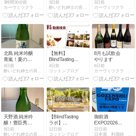
トル！定番銘
る
3時間30分前
3日前
3日前
カーヴミツクラ 店長日記
酔いどれ紳士の良い酔い宵よ
カーヴミツクラ 店長日記
柄の海外仕
様！
北島 純米吟醸
【無料】
8月も試飲会
青嵐！夏の暑
BlindTastingLab
やります
さを吹き飛ば
動画検索｜ヴ
4日前
4日前
6日前
酔いどれ紳士の良い酔い宵よ
コットンブログ
カーヴミツクラ 店長日記
す爽やかさ！
ィノテラスワ
インスクール
「BlindWineTasting」
チャンネルを
探す
天野酒 純米吟
【BlindTasting
御前酒
醸！豊臣秀吉
ラボ】
EXPO2026に
に愛されたお
CBWinesが開
参加
9日前
12日前
22日前
酔いどれ紳士の良い酔い宵よ
コットンブログ
日本酒 利酒師 上仙裕一
酒の復活！
発したブライ