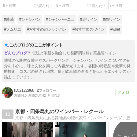
育む「木桶3年熟成」『甚
を唸らせる世界注目の白ワ
ーストリア“モ
8ヶ月前
8ヶ月前
9ヶ月前
左衛門』＆万能調味料『酒
イン
る赤ワインの
ひしお』
#醤油
#シャンパン
#シャンパーニュ
#赤ワイン
#白ワイン
#ソムリエ
#おすすめのシャンパン
#おすすめのワイン
#wset
このブログのここがポイント
伝統と革新を融合した発酵調味料と高品質ワイン
地域の伝統的な醤油やスパークリング、シャンパン、ワインについての紹
介を中心に、味と文化を楽しむ内容が光ります。各国の特産品や最新の発
酵技術、コスパの良さも追求、食と飲み物の奥深さを伝えるエッセンスが
詰まっています。
2122968
2
週間IN:
0
週間OUT:
42
月間IN:
3
京都・四条烏丸のワインバー・レクール
10
京都・四条烏丸にある路地奥の隠れ家ワインバー ”レクール”。豊富なグラスワインとこだわりのチーズやボトルワインをご用意してお待ちしております。…