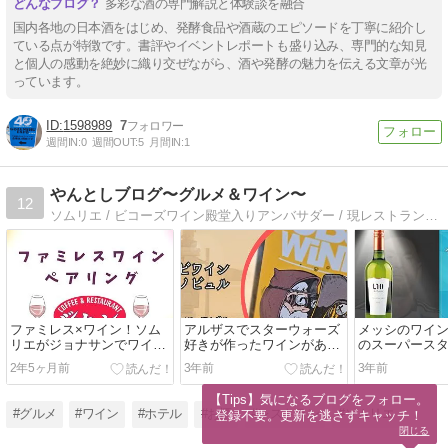
多彩な酒の専門解説と体験談を融合
国内各地の日本酒をはじめ、発酵食品や酒蔵のエピソードを丁寧に紹介し
ている点が特徴です。書評やイベントレポートも盛り込み、専門的な知見
と個人の感動を絶妙に織り交ぜながら、酒や発酵の魅力を伝える文章が光
っています。
1598989
7
週間IN:
0
週間OUT:
5
月間IN:
1
やんとしブログ〜グルメ＆ワイン〜
12
ソムリエ / ビコーズワイン殿堂入りアンバサダー / 現レストラン勤務 / 角打ちワインショップを運営するのが夢 / ワイン好きが主観で魅力を伝えるグルメ&ワインブログを運営 /
ファミレス×ワイン！ソム
アルザスでスターウォーズ
メッシのワイン
リエがジョナサンでワイン
好きが作ったワインがあ
のスーパース
ペアリングしてみました
る!?オビワインケノビュル
アルゼンチンワ
2年5ヶ月前
3年前
3年前
を紹介！
バイ ビアンキ
を飲んでみた
【Tips】気になるブログをフォロー。

#グルメ
#ワイン
#ホテル
#お酒
#レストラン
#ソムリエ
登録不要。更新を逃さずキャッチ！
閉じる