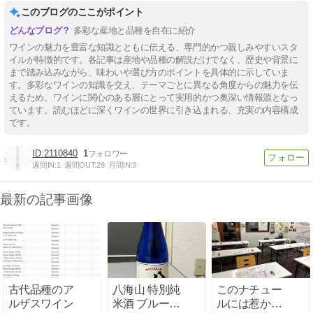
このブログのここがポイント
多彩な産地と品種を自在に紹介
ワインの魅力を豊富な知識とともに伝える、専門的かつ親しみやすいスタ
イルが特徴的です。各記事は産地や品種の解説だけでなく、歴史や背景に
まで踏み込みながら、味わいや選び方のポイントを具体的に示していま
す。多彩なワインの知識を交え、テーマごとに異なる角度からの魅力を伝
えるため、ワインに関心のある層にとって実用的かつ奥深い情報源となっ
ています。読むほどに深くワインの世界に引き込まれる、充実の内容構成
です。
2110840
1
週間IN:
1
週間OUT:
29
月間IN:
3
最新の記事画像
古代品種のア
八海山 特別純
このナチュー
ルザスワイン
米酒 ブルーボ
ルには惹かれ