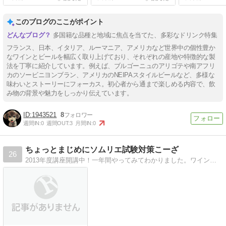
Orsogna
このブログのここがポイント
多国籍な品種と地域に焦点を当てた、多彩なドリンク特集
フランス、日本、イタリア、ルーマニア、アメリカなど世界中の個性豊か
なワインとビールを幅広く取り上げており、それぞれの産地や特徴的な製
法を丁寧に紹介しています。例えば、ブルゴーニュのアリゴテや南アフリ
カのソービニヨンブラン、アメリカのNEIPAスタイルビールなど、多様な
味わいとストーリーにフォーカス。初心者から通まで楽しめる内容で、飲
み物の背景や魅力をしっかり伝えています。
1943521
8
週間IN:
0
週間OUT:
3
月間IN:
0
ちょっとまじめにソムリエ試験対策こーざ
26
2013年度講座開講中！一年間やってみてわかりました。ワインスクールに通わずとも合格できるということ。