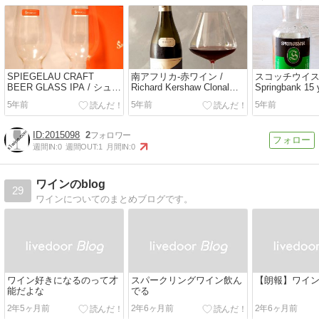
SPIEGELAU CRAFT
南アフリカ-赤ワイン /
スコッチウイス
BEER GLASS IPA / シュピ
Richard Kershaw Clonal
Springbank 15 
ゲラウ クラフトビールグラ
Selection Pinot Noir 2017
46%
5年前
5年前
5年前
ス IPA
2015098
2
週間IN:
0
週間OUT:
1
月間IN:
0
ワインのblog
29
ワインについてのまとめブログです。
ワイン好きになるのって才
スパークリングワイン飲ん
【朗報】ワイ
能だよな
でる
2年5ヶ月前
2年6ヶ月前
2年6ヶ月前