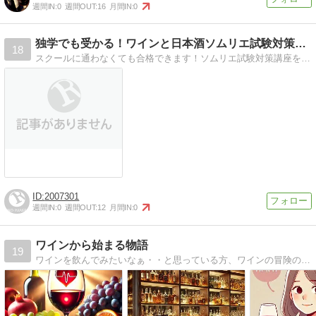
週間IN:
0
週間OUT:
16
月間IN:
0
独学でも受かる！ワインと日本酒ソムリエ試験対策講座！
18
スクールに通わなくても合格できます！ソムリエ試験対策講座をブログにて無料開講。私自身が独学期間半年で一発合格した試験対策レポートを公開します！
2007301
週間IN:
0
週間OUT:
12
月間IN:
0
ワインから始まる物語
19
ワインを飲んでみたいなぁ・・と思っている方、ワインの冒険の旅を始めてみませんか？初心者でも大丈夫！ワインはとてもフレンドリーに貴方に寄り添ってくれることでしょう。是非ライフスタイルにワインを取り入れてみて下さい。