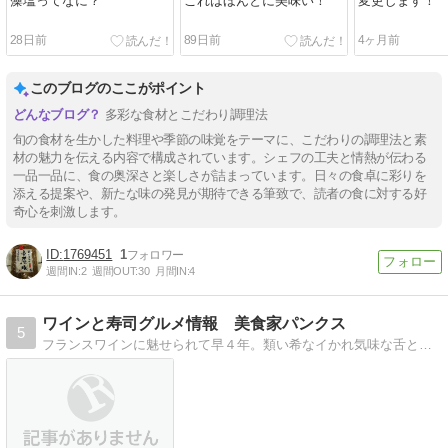
藻塩ってなに？
これはほんとに美味い！
変更します！
28日前
89日前
4ヶ月前
このブログのここがポイント
多彩な食材とこだわり調理法
旬の食材を生かした料理や季節の味覚をテーマに、こだわりの調理法と素
材の魅力を伝える内容で構成されています。シェフの工夫と情熱が伝わる
一品一品に、食の奥深さと楽しさが詰まっています。日々の食卓に彩りを
添える提案や、新たな味の発見が期待できる筆致で、読者の食に対する好
奇心を刺激します。
1769451
1
週間IN:
2
週間OUT:
30
月間IN:
4
ワインと寿司グルメ情報 美食家パンクス
5
フランスワインに魅せられて早４年。類い希なイかれ気味な舌と、万年詰まり気味の鼻を駆使してワインを極めようとする無謀なアドベンチャー。趣味はＰＵＮＫとブルゴーニ…