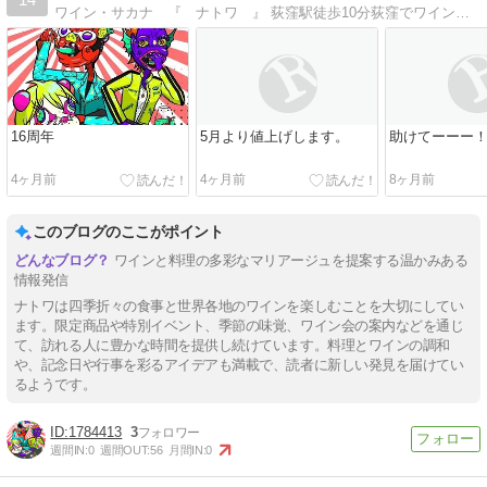
ワイン・サカナ 『 ナトワ 』 荻窪駅徒歩10分荻窪でワインが好きになる、きっかけになれるお店になれればと思いお店をやっています。
16周年
5月より値上げします。
助けてーーー
4ヶ月前
4ヶ月前
8ヶ月前
このブログのここがポイント
ワインと料理の多彩なマリアージュを提案する温かみある
情報発信
ナトワは四季折々の食事と世界各地のワインを楽しむことを大切にしてい
ます。限定商品や特別イベント、季節の味覚、ワイン会の案内などを通じ
て、訪れる人に豊かな時間を提供し続けています。料理とワインの調和
や、記念日や行事を彩るアイデアも満載で、読者に新しい発見を届けてい
るようです。
1784413
3
週間IN:
0
週間OUT:
56
月間IN:
0