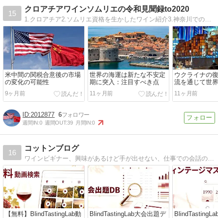
クロアチアワインソムリエの令和見聞録to2020
15
1.クロアチア2.ソムリエ資格を生かしたワイン紹介3.神奈川での子育て、グルメ4.横浜中華街で覚えた算命学5.海事代理士資格を生かした、海事貿易関連
米中間の関税合意後の市場
世界の海運は新たな不安定
ウクライナの
の変化の可能性
期に突入：注目すべき点
流を通じて世
ような影響を
9ヶ月前
11ヶ月前
11ヶ月前
2012877
6
週間IN:
0
週間OUT:
39
月間IN:
0
コットンブログ
16
ワインビギナー、興味があるけど手が出せない、仕事での会話のネタが欲しい という方専用に、ワインエキスパートがわかりやすさにこだわって解説しています。
【無料】BlindTastingLab動
BlindTastingLab大会出題デ
BlindTastin