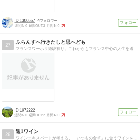
1300557
4
週間IN:
0
週間OUT:
3
月間IN:
0
ふらんすへ行きたしと思へども
27
フランスワーホリ経験有り。これからもフランス中心の人生を送りたいアラサーソムリエールのマイペース日記。 ビザのことワインのこと、役に立ちそうなことも書くかも。
1972222
週間IN:
0
週間OUT:
2
月間IN:
0
週1ワイン
28
ワインエキスパートが考える、「いつもの食卓」に合うワインを紹介しています。