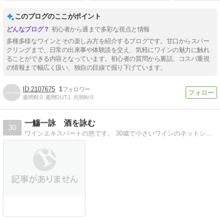
このブログのここがポイント
初心者から通まで多彩な視点と情報
多種多様なワインとその楽しみ方を紹介するブログです。甘口からスパー
クリングまで、日常の出来事や体験談を交え、気軽にワインの魅力に触れ
ることができる内容となっています。初心者の質問から裏話、コスパ重視
の情報まで幅広く扱い、独自の目線で掘り下げています。
2107675
1
週間IN:
0
週間OUT:
1
月間IN:
0
一觴一詠 酒を詠む
30
ワインエキスパートの悠です。 30歳で小さいワインのネットショップを起業、現在運営中です。 ブログにはワインに限定せず、日々飲んだ酒をアップしていきます。