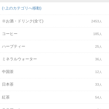
(↑上のカテゴリへ移動)
※お酒・ドリンク(全て)
2453
コーヒー
185
ハーブティー
25
ミネラルウォーター
36
中国茶
12
日本茶
33
紅茶
54