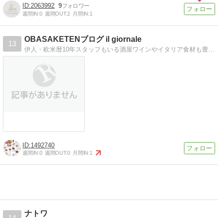
2063992
9
週間IN:
0
週間OUT:
2
月間IN:
1
OBASAKETENブログ il giornale
13
伊人・欧米暦10年スタッフもいる酒屋ワインやイタリア食材も豊富。シニアワインアドバイザーもきき酒師も常務の変り種酒屋
1492740
週間IN:
0
週間OUT:
0
月間IN:
1
ナトワ
14