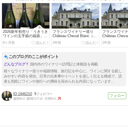
2026新年初売り「うきうき
フランスワイナリー巡り
フランスワイ
ワインの玉手箱の福袋」中
Château Cheval Blanc（シ
Château Chev
身はこんな感じでした
ャトー・シュヴァル・ブラ
ャトー・シュ
6ヶ月前
2年前
2年前
ン）訪問記
ン）訪問記
このブログのここがポイント
国内外のワイナリー訪問記と体験談を掲載
様々なワイナリー巡りや福袋情報、旅行記を中心に、ワインに関する親し
みやすい内容を発信。日常の出来事やイベントを楽しく伝える構成で、読
者も気軽にワインや旅行への興味を深められる内容になっています。
1946210
5
週間IN:
0
週間OUT:
10
月間IN:
0