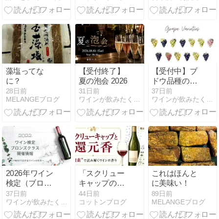
ンドテイステ
ィング特化の
WEBアプリを
紹介！
藻塩ってな
【受付終了】
【受付中】ブ
に？
夏の泡会 2026
ドウ品種の違
いが分かるワ
28日前
31日前
37日前
MELANGEブログ
ワインが飲みたくなるソムリエ発信メディア
ワインが飲みたくなるソムリエ発信メディア
インテイステ
ィング講座
2026年ワイン
「スクリュー
これはほんと
検定（ブロン
キャップのワ
に美味い！
ズ／シルバ
インは鉄の香
37日前
44日前
89日前
ワインが飲みたくなるソムリエ発信メディア
コットンブログ
MELANGEブログ
ー）開催日程
りがする」と
と勉強法、合
いわれるのは