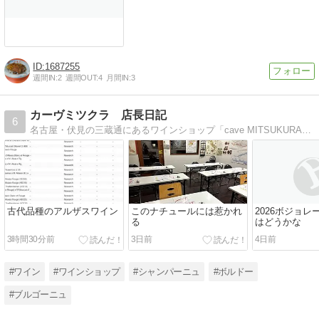
1687255
週間IN:
2
週間OUT:
4
月間IN:
3
カーヴミツクラ 店長日記
6
名古屋・伏見の三蔵通にあるワインショップ「cave MITSUKURA」店長のブログです。無断転載禁止
古代品種のアルザスワイン
このナチュールには惹かれ
2026ボジョ
る
はどうかな
3時間30分前
3日前
4日前
#ワイン
#ワインショップ
#シャンパーニュ
#ボルドー
#ブルゴーニュ