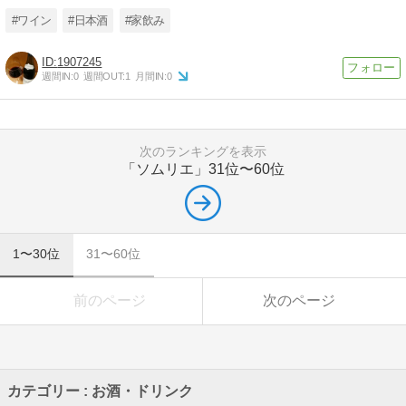
#ワイン
#日本酒
#家飲み
1907245
週間IN:
0
週間OUT:
1
月間IN:
0
次のランキングを表示
「ソムリエ」
31位〜60位
1〜30位
31〜60位
前のページ
次のページ
カテゴリー : お酒・ドリンク