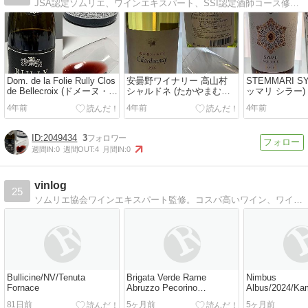
JSA認定ソムリエ、ワインエキスパート、SSI認定酒師コース修了。ソムリエ試験のために行ったテイスティング記録を移行中。試験に使いやすいよう800~3000円代がメイン。稚拙なコメント、メモ忘れ、低画質はお許しください。
Dom. de la Folie Rully Clos
安曇野ワイナリー 高山村
STEMMARI S
de Bellecroix (ドメーヌ・
シャルドネ (たかやまむら
ッマリ シラー)
ド・ラ・フォリー リュリィ
シャルドネ) ワイン テイス
スティング
4年前
4年前
4年前
クロ・ド・ベルクロワ) ワ
ティング
イン テイスティング
2049434
3
週間IN:
0
週間OUT:
4
月間IN:
0
vinlog
25
ソムリエ協会ワインエキスパート監修。コスパ高いワイン、ワイン勉強法などを犬アイコンの人がおもしろおかしくご紹介します。
Bullicine/NV/Tenuta
Brigata Verde Rame
Nimbus
Fornace
Abruzzo Pecorino
Albus/2024/Ka
D.O.P./2024/Cantina
81日前
5ヶ月前
5ヶ月前