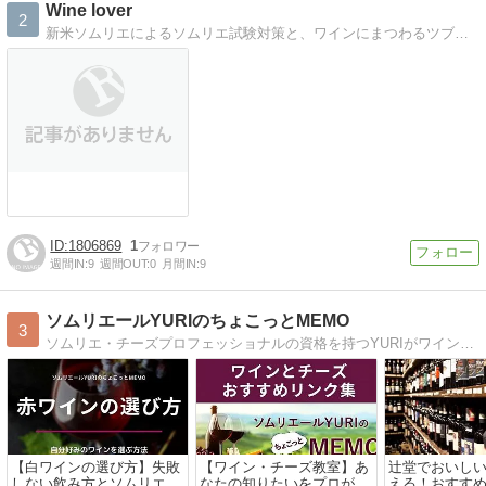
Wine lover
2
新米ソムリエによるソムリエ試験対策と、ワインにまつわるツブヤキ。
1806869
1
週間IN:
9
週間OUT:
0
月間IN:
9
ソムリエールYURIのちょこっとMEMO
3
ソムリエ・チーズプロフェッショナルの資格を持つYURIがワイン・チーズ・料理とのマリアージュなどを『もっと楽しく、もっと気軽に、もっと美味しく！』なるアドバイスをお伝えしてます。楽しく知って・飲んで・食べて詳しくなりましょう！
【白ワインの選び方】失敗
【ワイン・チーズ教室】あ
辻堂でおいし
しない飲み方とソムリエ厳
なたの知りたいをプロが講
える！おすす