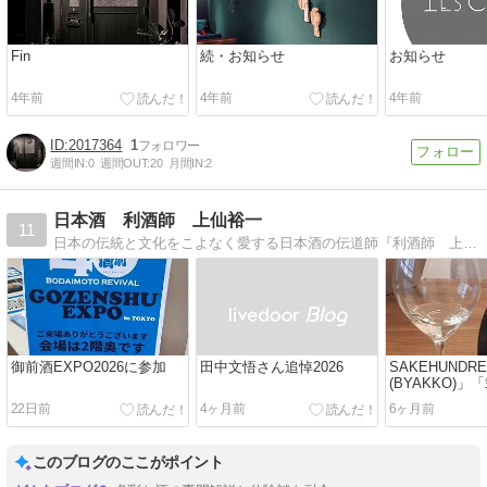
Fin
続・お知らせ
お知らせ
4年前
4年前
4年前
2017364
1
週間IN:
0
週間OUT:
20
月間IN:
2
日本酒 利酒師 上仙裕一
11
日本の伝統と文化をこよなく愛する日本酒の伝道師『利酒師 上仙裕一』のオフィシャルブログ
御前酒EXPO2026に参加
田中文悟さん追悼2026
SAKEHUNDR
(BYAKKO)」
(NIKO)」「思凛
22日前
4ヶ月前
6ヶ月前
2026
このブログのここがポイント