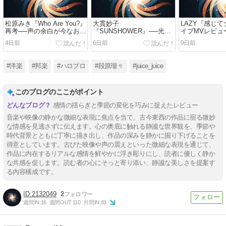
松原みき『Who Are You?』
大貫妙子
LAZY『感じ
再考──声の余白が今なお響
『SUNSHOWER』──光が
イブMVレビュ
く理由
記憶の輪郭をそっと揺らす
声の記憶を揺
4日前
6日前
9日前
歌声レビュー
#洋楽
#邦楽
#ハロプロ
#段原瑠々
#juice_juice
このブログのここがポイント
感情の揺らぎと季節の変化を巧みに捉えたレビュー
音楽や映像の静かな微細な表現に焦点を当て、古今東西の作品に宿る微妙
な情感を見逃さずに伝えます。心の奥底に触れる静謐な世界観を、季節や
時代背景とともに丁寧に描き出し、作品の深みを静かに掘り下げることを
得意としています。古びた映像や声の震えといった微細な表現を通じて、
作品に内在するリアルな感情を鮮やかに浮き彫りにし、読者に優しく静か
な共感を促します。読む者の心にそっと寄り添い、静謐な美しさを提案す
る内容構成です。
2132049
2
週間IN:
16
週間OUT:
110
月間IN:
83