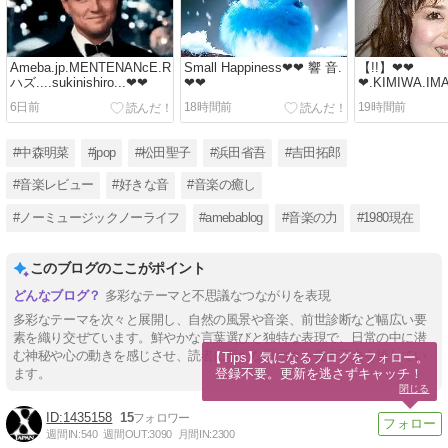
Ameba.jp.MENTENANcE.Re.Cap
Small Happiness❤❤ 響 音.
【!!】❤❤
ハズ....sukinishiro...❤❤
❤❤
❤.KIMIWA.IM
❤❤❤
6日前
18時間前
19時間前
#中森明菜
#jpop
#松田聖子
#浜田省吾
#吉田拓郎
#音楽レビュー
#好きな音
#音楽の癒し
#ノーミュージックノーライフ
#amebablog
#音楽の力
#1980現在
このブログのここがポイント
多彩なテーマと不思議なつながりを表現
多彩なテーマを次々と展開し、自然の風景や音楽、前世診断など幅広い要
素を織り交ぜています。鮮やかな言葉選びと独特な表現で、日常の中に潜
む神秘や心の動きを感じさせ、読者に新たな気づきを促す工夫を施してい
【Tips】気になるブログをフォロー。

登録不要。更新を逃さずキャッチ！
ます。
閉じる
1435158
15
週間IN:
540
週間OUT:
3090
月間IN:
2300