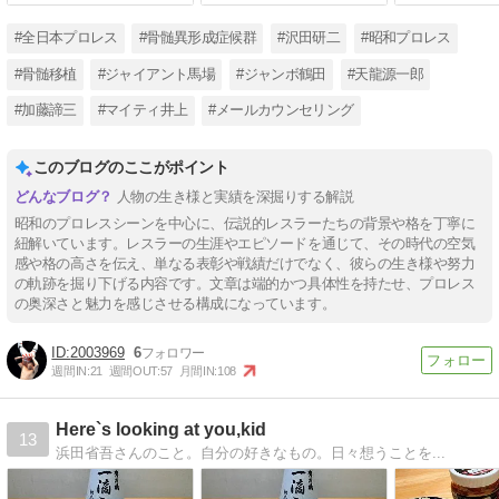
#全日本プロレス
#骨髄異形成症候群
#沢田研二
#昭和プロレス
#骨髄移植
#ジャイアント馬場
#ジャンボ鶴田
#天龍源一郎
#加藤諦三
#マイティ井上
#メールカウンセリング
このブログのここがポイント
人物の生き様と実績を深掘りする解説
昭和のプロレスシーンを中心に、伝説的レスラーたちの背景や格を丁寧に
紐解いています。レスラーの生涯やエピソードを通じて、その時代の空気
感や格の高さを伝え、単なる表彰や戦績だけでなく、彼らの生き様や努力
の軌跡を掘り下げる内容です。文章は端的かつ具体性を持たせ、プロレス
の奥深さと魅力を感じさせる構成になっています。
2003969
6
週間IN:
21
週間OUT:
57
月間IN:
108
Here`s looking at you,kid
13
浜田省吾さんのこと。自分の好きなもの。日々想うことを...