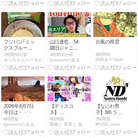
ビュー/ 新人賞
下手だからで
候補
す」
STARGLOW
がアルバム
『Aurora』11
月18日発売決
定
フジパン｢ミッ
山口達也、54
台風の雨雲
クスフルーツ
歳旧ジャニの
ケーキ｣
本業の姿に感
4時間前
2時間50分前
3時間20分前
内田あや ibuki masayoのブログ
みらちゃんわーるど
kyoucomのあることないこと
涙 現在は家賃
3.4万円の懐事
情
2026年8月7日
【ディスコ
【なにわ男
今日は・・・
ネ】
子】8/6 ライ
8/8(土)Hakumay
ブツアー
6時間前
6時間前
7時間前
kyoucomのあることないこと
黒猫と 音楽と 金色の夢と...
MUSIC♪com
ご挨拶ツアー
2026「ND⁵」
＠今池3STAR
横浜アリーナ
2日目 セトリ