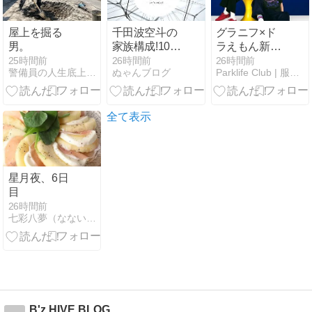
ムとして完成
させた
屋上を掘る
千田波空斗の
グラニフ×ド
男。
家族構成!10歳
ラえもん新作
下の妹と姉が
コラボ、8/11
25時間前
26時間前
26時間前
警備員の人生底上げブログ「ウントコショ」
ぬゃんブログ
Parklife Club | 服も、音楽も、ゲームも。
いる3人兄弟
発売｜ひみつ
で父親はサー
道具モチーフ
ファー！
全20種と予約
の仕方【8/10
全て表示
までポイント
2倍】
星月夜、6日
目
26時間前
七彩八夢（なないろはちむ）
B'z HIVE BLOG