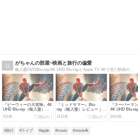
がちゃんの部屋~映画と旅行の偏愛
11
輸入盤DVD/Blu-ray/4K UHD Blu-rayとApple TV 4Kで見た映画のレビューと、国内、海外で体験した旅行記、佐野元春をはじめとするライブレポート
『ピーウィーの大冒険』4K
『ミッドサマー』Blu-
『スーパーマン
UHD Blu-ray（輸入盤）レ
ray（輸入盤）レビュー｜太
4K UHD Blu
ビュー｜盗まれた自転車を
陽が沈まない村で、喪失し
レビュー｜傷
5日前
12日前
19日前
追って全米横断。ティム・
た女性が新たな“家族”を得
がらも人間を
バートンの原点が詰まった
る。明るさが恐怖を増幅す
DCユニバース
奇想天外なロードムービー
る異色ホラー【SDR / dts-
スーパーヒーロー
#旅行
#ライブ
#apple
#movie
#movie4k
【Dolby Vision / dts-HD
HD MA】
Vision / Dolb
MA】