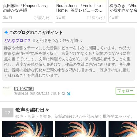
浜田麻里『Rhapsodiaris』
Norah Jones『Feels Like
松原みき『Who A
の静かな余韻
Home』英語レビューの静
が残す静かな
かな余韻
3日前
3日前
4日前
このブログのここがポイント
音と記憶をつなぐ静かな調べ
静寂や余韻をテーマにした音楽レビューを中心に展開しています。作品の
微細な表情や空気感を鋭く捉え、言葉だけでなく音と記憶のつながりに焦
点を当てています。文章は簡潔でありながら、深い情感を伝えることを重
視し、過度な表現や偏りを避けて、作品の本質に静かに迫ります。各記事
は、音楽の微妙な変化や空間の余韻を巧みに描き出し、聴き手の心に優し
く触れることを意識しています。
1937361
週間IN:
16
週間OUT:
172
月間IN:
92
歌声を編む日々
22
歌声・言葉・音響を、記憶の静けさから読み解く批評的エッセイ。