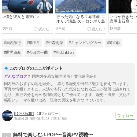
♪僕と彼女と週末に♪
行った気になる世界遺産 エ
いつか行きた
オリア諸島 ストロンボリ島
岩屋山石窟
2日前
8日前
13日前
#国内旅行
#車中泊
#中森明菜
#キャンピングカー
#道の駅
#世界遺産
#今日の一曲
#MrꓸChildren
このブログのここがポイント
国内外多彩な観光名所と文化遺産紹介
国内外のおすすめ地を紹介し、異なる歴史や自然の魅力を伝えています。
写真や情報とともに、未訪でも行った気分になれる工夫が随所に施されて
おり、旅行気分を高める情報源として優れています。歴史・風景・文化の
幅広いテーマを散りばめ、読者の興味を引きつけています。
2005381
10
週間IN:
75
週間OUT:
123
月間IN:
300
無料で楽しむJ-POP〜音楽PV視聴〜