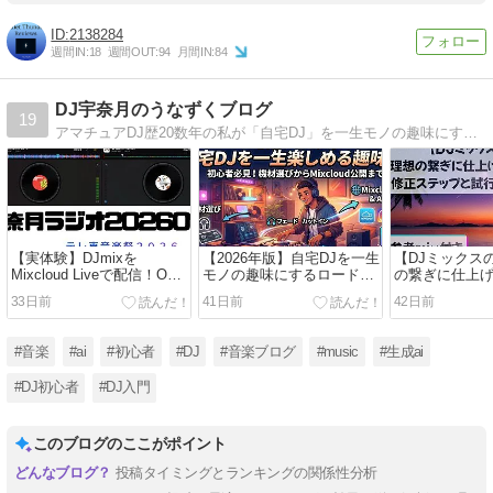
2138284
週間IN:
18
週間OUT:
94
月間IN:
84
DJ宇奈月のうなずくブログ
19
アマチュアDJ歴20数年の私が「自宅DJ」を一生モノの趣味にするやり方お教えします！！DJビギナー向けの、DJの初期設定・基本テクニック・YOUTUBEへのアップロード方法等、その他DJ支援アプリの公開まで、毎週２回ほど更新してます！！
【実体験】DJmixを
【2026年版】自宅DJを一生
【DJミックス
Mixcloud Liveで配信！OBS
モノの趣味にするロードマ
の繋ぎに仕上げ
設定を初心者向けに解説
ップ｜初心者向け完全ガイ
つの修正ステ
33日前
41日前
42日前
ド
誤のプロセス
#音楽
#ai
#初心者
#DJ
#音楽ブログ
#music
#生成ai
#DJ初心者
#DJ入門
このブログのここがポイント
投稿タイミングとランキングの関係性分析