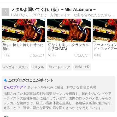
メタルよ聞いてくれ（仮）− METAL&more −
8
HM/HRからJ−POPまで一方的にマイナーな曲も含めただひたすら好きな曲をシェアするブログかつ私的フェイバリットソングの置き場。Metal will never die !
待ちに待ちに待ちに待った
切なくも美しいクラシカル
アース・ウィ
新曲
さ(ZONATA)
ド・ファイア
3日前
5日前
7日前
#ヘヴィ・メタル
#メタル
#ハードロック
#HM・HR
このブログのここがポイント
多ジャンルを巧みに融合、鮮やかな音色と表現
掲載されている記事は多彩な音楽ジャンルを網羅し、国内外のバンドやア
ーティストの個性を豊かに紹介しています。国内のロックやメタルからク
ラシカルな旋律まで、幅広い音楽体験を提案し、各編成や楽曲の魅力を伝
えることで、読者に新たな音楽の扉を開くきっかけを与えています。