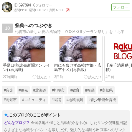
597894
6
週間IN:
30
週間OUT:
220
月間IN:
100
祭典へのつぶやき
10
札幌市の新しい夏の風物詩「YOSAKOIソーラン祭り」を「北半球の祭典」に留まらず、「三ツ星の祭典」に発展させましょう。
手足口病(読売新聞オンライ
雨にも負けず高校(本部・広
千産千消運動(千
ン) (再掲載)
島市中区) (再掲載)
載)
27時間前
3日前
4日前
#音楽
#観光
#北海道
#札幌市
#教育
#舞踊
#高知県
#高知市
#コミュニティ
#民謡
#地域振興
#青少年健全育成
このブログのここがポイント
全国各地の催しと活動紹介を中心にしたリンク促進型日記
さまざまな地域やイベントを取り上げ、魅力的な場所や出来事へのリンク