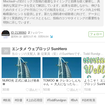
MixcloudへのDJミックス投稿の最適なタイミングと効果を鋭く解析し、具
体的な実証データを交えて解説しています。結果を追跡しながら、伸びる
ためのタイミングや方法についての知見を伝え、パフォーマンス向上や戦
略構築のヒントを提供します。新たな挑戦者や経験者に向けて、データに
基づく実践的なアドバイスとともに、投稿のコツやタイミングの重要性を
明快に示しています。
2138060
2
週間IN:
18
週間OUT:
45
月間IN:
84
エンタメ ウェブロッジ SunHero
20
当ロッジの支配人 兼 従業員（笑）のSunHeroです。Todd Rundgrenと谷村有美とBoAの音楽をこよなく愛する毒心翁が、お気に入りの音楽や映画（時々ドラマ）などを語るブログです。どうぞヨロシクお願いします。
NURO光 正式に値上げ発表
TOMOO 〓 クレヨンしんち
ようこそ！ エ
〓
ゃん ＝ 大人になったら
ブロッジ SunH
［2026 Japan］
Ver.8）
3日前
5日前
7日前
#映画
#俳優
#上白石萌音
#ToddRundgren
#BoA
#谷村有美