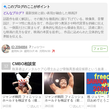
このブログのここがポイント
最新技術と鋭い表現が融合した映画評
話題作を鋭く解説し、その魅力を徹底的に掘り下げている。映像美、音響
設計、テーマ性に焦点を当て、作品が持つ奥深さや時代背景を的確に伝え
る。一側面だけに留まらず、多角的な視点から価値を見出し、読者に新た
な映画の見方を促す。映画の本質を追求し、作品に込められた立体的な世
界観を伝える。
2094884
7
週間IN:
24
週間OUT:
45
月間IN:
99
CMBO相談室
12
執筆者はメンタルケア心理士および骨髄異形成症候群という血液のがんの治療中。患者側の気持ちを中心に社会問題や趣味の昭和プロレス・歌手の沢田研二さんの事も日記形式で書いて行きます。
ジャンボ鶴田 フィニッシュ
ジャンボ鶴田 フィニッシュ
祝 ジュリー、
ホールドを検証する（後
ホールドを検証する（前
日おめでとう
編）
編）
14日前
28日前
44日前