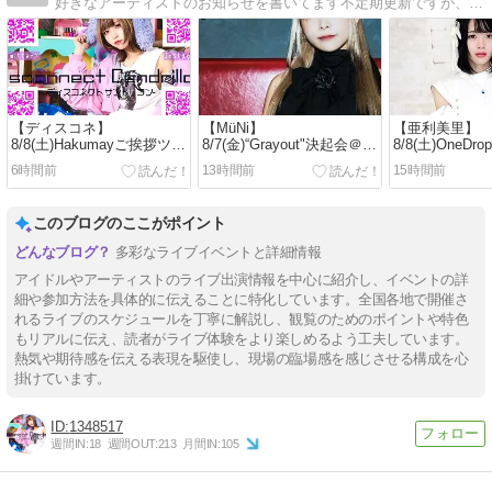
好きなアーティストのお知らせを書いてます不定期更新ですが、おヒマなら見てみて下さい。
【ディスコネ】
【MüNi】
【亜利美里】
8/8(土)Hakumayご挨拶ツア
8/7(金)“Grayout"決起会＠伏
8/8(土)OneDrop
ー＠今池3STAR
見ROLLING MAN
performanc
6時間前
13時間前
15時間前
ライブ
このブログのここがポイント
多彩なライブイベントと詳細情報
アイドルやアーティストのライブ出演情報を中心に紹介し、イベントの詳
細や参加方法を具体的に伝えることに特化しています。全国各地で開催さ
れるライブのスケジュールを丁寧に解説し、観覧のためのポイントや特色
もリアルに伝え、読者がライブ体験をより楽しめるよう工夫しています。
熱気や期待感を伝える表現を駆使し、現場の臨場感を感じさせる構成を心
掛けています。
1348517
週間IN:
18
週間OUT:
213
月間IN:
105