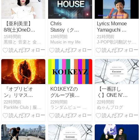
【亜利美里】
Chris
Lyrics: Momoe
8/8(土)OneDrop
Stussy（クリ
Yamaguchi –
performance#9
ス・ステュー
Hitonatsu no
15時間前
19時間前
21時間前
黒猫と 音楽と 金色の夢と...
Music in my life
J-POP歌詞翻訳サイト
／ワンマンラ
シー）『Lost,
Keiken (An
イブ
Found &
Experience of
Forgotten…』
One Summer)
― アムステル
ダムのアンダ
ーグラウンド
を根城に育っ
たオランダの
『オブリビオ
KO1KEYZの
【一番詳し
グルーヴ職人
ン』リマスタ
グループ挨拶
く】ONE N’
が、10年間の
ーSwitch 2
とシンボルロ
ONLY(ワンエ
22時間前
22時間前
22時間前
音楽的旅路に
Parklife Club | 服も、音楽も、ゲームも。
ランダムビュー アソート
ぬゃんブログ
版、8/12発売
ゴを発表（意
ン)メンバーの
散らばった
｜通常版とデ
外）/『KCON
兄弟構成や年
「未完のアイ
ラックス版ど
LA 2026』出
齢差まとめ!
デア」を拾い
っちを買う？
演時間・視聴
集め、ついに
【DLC全部入
方法
一枚のアルバ
り】