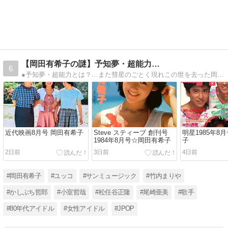
【岡田有希子の謎】予知夢・超能力…
6
●予知夢・超能力とは？…また彗星のごとく現れこの世を去った岡田有希子の謎に迫る!!
近代映画8月号 岡田有希子
Steve スティーブ 創刊号
明星1985年8
1984年8月号☆岡田有希子
子
2日前
3日前
4日前
#岡田有希子
#ユッコ
#サンミュージック
#竹内まりや
#かしぶち哲郎
#小室哲哉
#松任谷正隆
#尾崎亜美
#歌手
#80年代アイドル
#女性アイドル
#JPOP