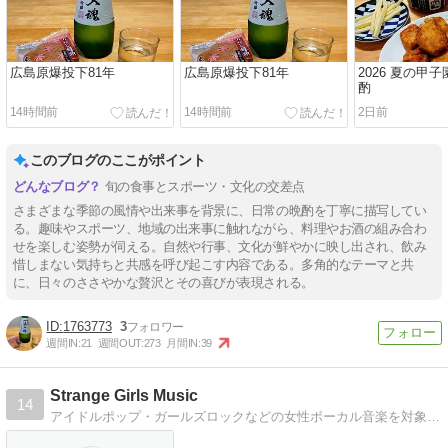
広島原爆投下81年
広島原爆投下81年
2026 夏の甲
酌
14時間前
14時間前
2日前
このブログのここがポイント
旬の食事とスポーツ・文化の交差点
さまざまな季節の風情や出来事を背景に、日常の晩酌を丁寧に描写してい
る。趣味やスポーツ、地域の出来事に触れながら、料理やお酒の組み合わ
せを楽しむ姿勢が伺える。自然や行事、文化が鮮やかに映し出され、飲み
惜しまない気持ちと共感を呼び起こす内容である。多角的なテーマと共
に、日々のささやかな贅沢とその喜びが表現される。
1763773
3
週間IN:
21
週間OUT:
273
月間IN:
39
Strange Girls Music
14
アイドルポップ・ガールズロックなどの女性ボーカル音楽を対象としたディスクレビューサイトです。アイドルグループや女性ボーカルバンドを中心に幅広い年代のCDレビューを掲載しています。