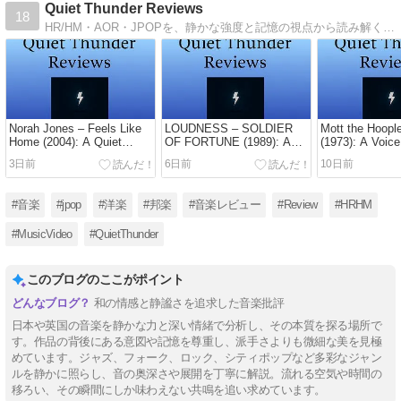
Quiet Thunder Reviews
18
HR/HM・AOR・JPOPを、静かな強度と記憶の視点から読み解く批評的エッセイ。
Norah Jones – Feels Like
LOUDNESS – SOLDIER
Mott the Hoopl
Home (2004): A Quiet
OF FORTUNE (1989): A
(1973): A Voic
Landscape of Summer
Quiet Tension at the Edge
Between Shad
3日前
6日前
10日前
Light and Shadow
of Change
Resolve
#音楽
#jpop
#洋楽
#邦楽
#音楽レビュー
#Review
#HRHM
#MusicVideo
#QuietThunder
このブログのここがポイント
和の情感と静謐さを追求した音楽批評
日本や英国の音楽を静かな力と深い情緒で分析し、その本質を探る場所で
す。作品の背後にある意図や記憶を尊重し、派手さよりも微細な美を見極
めています。ジャズ、フォーク、ロック、シティポップなど多彩なジャン
ルを静かに照らし、音の奥深さや展開を丁寧に解説。流れる空気や時間の
移ろい、その瞬間にしか味わえない共鳴を追い求めています。