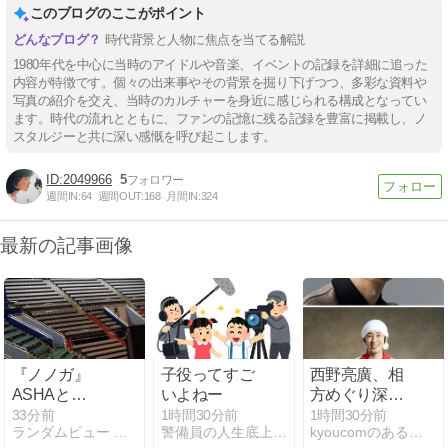
このブログのここがポイント
時代背景と人物に焦点を当てる解説
1980年代を中心に当時のアイドルや音楽、イベントの記録を詳細に追った
内容が特徴です。個々の出来事やその背景を掘り下げつつ、多彩な資料や
写真の紹介を交え、当時のカルチャーを身近に感じられる構成となってい
ます。時代の流れとともに、ファンの記憶に残る記録を豊富に掲載し、ノ
スタルジーと共に深い感慨を呼び起こします。
2049966
5
週間IN:
64
週間OUT:
168
月間IN:
324
最新の記事画像
『ノノガ』
子役ってすご
西野亮廣、相
ASHAと
いよねー
方めぐり深く
KOKONAが
お詫び「原因
34分前
1時間30分前
1時間30分前
ランダムビュー アソート
警備員の人生底上げブログ「ウントコショ」
kyoucomのあることないこと
TAKARAでデ
は、お笑いが