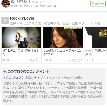
1887382
6
週間IN:
40
週間OUT:
180
月間IN:
190
Rockin'Lovin
9
吉井和哉応援ブログ愛しの吉井和哉・音楽・芸能ネタ、日々の出来事を勝手気ままに書いちゃいマス
MY LIFE、フルで聴けまし
zero観た！ニューアルバム
やっと当選だ
た！
にツアー！
購入！
6日前
15日前
27日前
このブログのここがポイント
多彩なライブ・イベントとアナログな感動
音楽やライブの魅力を鋭く掘り下げ、リアルな雰囲気と心に残る瞬間を伝
えることに重点を置いています。アーティストの素顔や舞台裏、一瞬一瞬
の輝きを具体的かつ鮮明に表現し、読んでいるだけでその場にいるかのよ
うな臨場感を追求。日常と非日常が交錯する特別な瞬間を伝える文章が特
徴です。