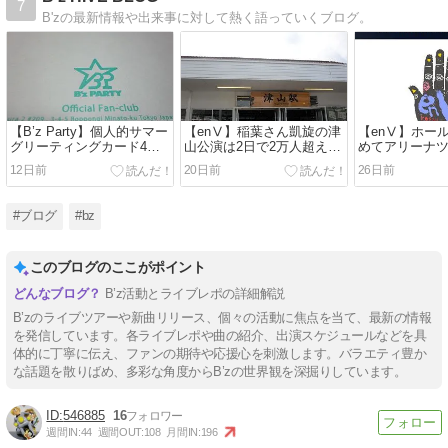
7
B'zの最新情報や出来事に対して熱く語っていくブログ。
【B’z Party】個人的サマー
【enⅤ】稲葉さん凱旋の津
【enⅤ】ホー
グリーティングカード4
山公演は2日で2万人超え
めてアリーナ
選！
か！？
12日前
20日前
26日前
#ブログ
#bz
このブログのここがポイント
B’z活動とライブレポの詳細解説
B’zのライブツアーや新曲リリース、個々の活動に焦点を当て、最新の情報
を発信しています。各ライブレポや曲の紹介、出演スケジュールなどを具
体的に丁寧に伝え、ファンの期待や応援心を刺激します。バラエティ豊か
な話題を散りばめ、多彩な角度からB’zの世界観を深掘りしています。
546885
16
週間IN:
44
週間OUT:
108
月間IN:
196