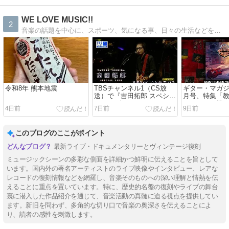
WE LOVE MUSIC!!
2
音楽の話題を中心に、スポーツ、気になる事、日々の生活などを綴っていきます。
令和8年 熊本地震
TBSチャンネル1（CS放
ギター・マガジン
送）で『吉田拓郎 スペシャ
月号、特集「
ルLIVE 春だったね2026』
テレキャス学」が
4日前
7日前
9日前
が8/1放送に（テレビ初独占
売。
放送）。
このブログのここがポイント
最新ライブ・ドキュメンタリーとヴィンテージ復刻
ミュージックシーンの多彩な側面を詳細かつ鮮明に伝えることを旨として
います。国内外の著名アーティストのライブ映像やインタビュー、レアな
レコードの復刻情報などを網羅し、音楽そのものへの深い理解と情熱を伝
えることに重点を置いています。特に、歴史的名盤の復刻やライブの舞台
裏に潜入した作品紹介を通じて、音楽活動の真髄に迫る視点を提供してい
ます。新旧を問わず、多角的な切り口で音楽の奥深さを伝えることによ
り、読者の感性を刺激します。