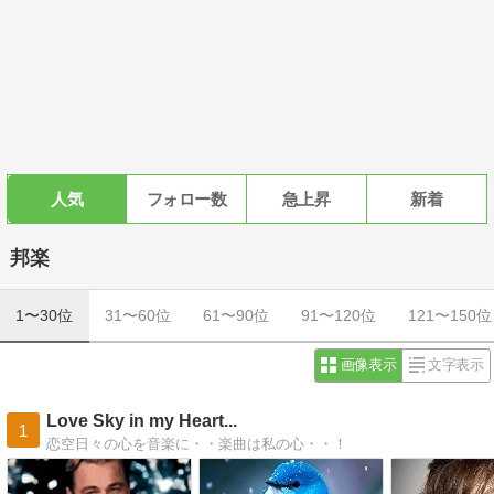
人気
フォロー数
急上昇
新着
邦楽
1〜30位
31〜60位
61〜90位
91〜120位
121〜150位
画像表示
文字表示
Love Sky in my Heart...
1
恋空日々の心を音楽に・・楽曲は私の心・・！