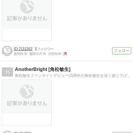
2111162
1
週間IN:
20
週間OUT:
25
月間IN:
85
AnotherBright [角松敏生]
15
角松敏生ファンサイトデビュー25周年の角松敏生を深く掘り下げてみよう