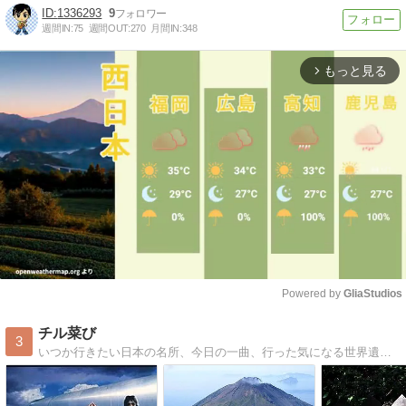
1336293
9
週間IN:
75
週間OUT:
270
月間IN:
348
もっと見る
arrow_forward_ios
Powered by 
GliaStudios
Mute
チル菜び
3
いつか行きたい日本の名所、今日の一曲、行った気になる世界遺産、車中泊旅行ネタ、などを自分勝手に書き綴ってます