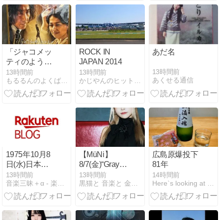
＆レポ まとめ
「ジャコメッ
ROCK IN
あだ名
ティのよう
JAPAN 2014
に」見てきま
13時間前
13時間前
13時間前
あくせる通信
もるるんのよくばりポケット
かじやんのヒット曲＆チャートレビュー
した
1975年10月8
【MüNi】
広島原爆投下
日(水)日本シ
8/7(金)“Grayout"決
81年
リーズ25日開
起会＠伏見
13時間前
13時間前
14時間前
音楽三昧＋α - 楽天ブログ
黒猫と 音楽と 金色の夢と...
Here`s looking at you,kid
幕、近鉄の場
ROLLING
合は藤井寺で
MAN