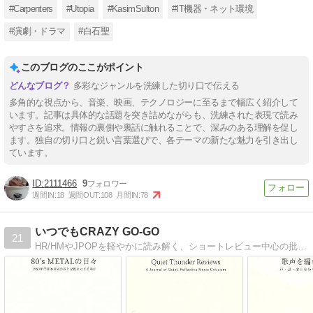
#Carpenters
#Utopia
#KasimSulton
#IT機器・ネット環境
#演劇・ドラマ
#白石聖
このブログのここがポイント
多彩なジャンルを洗練した切り口で伝える
多角的な視点から、音楽、映画、テクノロジーに至るまで幅広く紹介して
います。記事は具体的な話題を突き詰めながらも、洗練された表現で読み
やすさを追求。情報の裏側や裏話に触れることで、深みのある理解を促し
ます。独自の切り口と鋭い言葉選びで、各テーマの新たな魅力を引き出し
ています。
2111466
9
週間IN:
18
週間OUT:
108
月間IN:
78
いつでもCRAZY GO-GO
21
HR/HMやJPOPを軽やかに読み解く、ショートレビュー中心の批評ブログ。