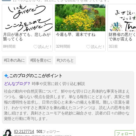
月日が過ぎても、悲しみが
今週も早、週末ですね
財務省の悪だ
襲ってくる
で体が震える
8時間前
32時間前
3日前
#日本の為に
#国を豊かに
#ひのもと
このブログのここがポイント
時事や災害に鋭く切り込む解説
社会の動向や自然災害について、鮮やかな切り口と具体的な事実を踏まえ
つつも、偏らない視点を提供します。単なる報告にとどまらず、真実と情
報の透明性を追求し、日常の安心と未来への備えを重視。難しい言葉を避
け、わかりやすさと奥深さを兼ね備えたコンテンツは、読む人の思考を刺
激し続けます。真剣さとユーモアを絶妙に融合させ、読者の日々の静かな
覚悟と行動に寄与します。
2127714
501