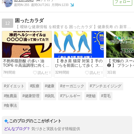
週間IN:
255
週間OUT:
261
月間IN:
1233
困ったカラダ
12
【 曖昧な健康情報 を精査する 困ったカラダ 】健康長寿 の 新常識 や ニュースを医学的に正確な情報を基に 検証・調査し紹介する貴方の" 困ったカラダ "を解決するヘルスコンシャスな情報サイトです。
不飽和脂肪酸 の多い 油
【 巻き肩 猫背 対策 】手の
【 究極の ス
TOP6 ※高温調理に向く油
ひらを前面にして歩く スワ
❷ 】 プラン
ベスト3
イショウ 手のひら ウォー
ールフード : 
7時間前
32時間前
3日前
キング
#ダイエット
#医療
#健康
#オーガニック
#アンチエイジング
#無農薬
#健康管理
#病気
#アレルギー
#便秘
#育毛
#食事法
このブログのここがポイント
気づきと実践を促す情報提供