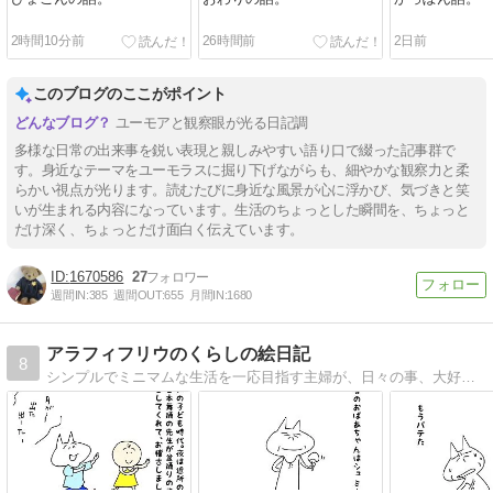
2時間10分前
26時間前
2日前
このブログのここがポイント
ユーモアと観察眼が光る日記調
多様な日常の出来事を鋭い表現と親しみやすい語り口で綴った記事群で
す。身近なテーマをユーモラスに掘り下げながらも、細やかな観察力と柔
らかい視点が光ります。読むたびに身近な風景が心に浮かび、気づきと笑
いが生まれる内容になっています。生活のちょっとした瞬間を、ちょっと
だけ深く、ちょっとだけ面白く伝えています。
1670586
27
週間IN:
385
週間OUT:
655
月間IN:
1680
アラフィフリウのくらしの絵日記
8
シンプルでミニマムな生活を一応目指す主婦が、日々の事、大好きなドラマ、映画、本のことなどをイラストを交えてお送りします！