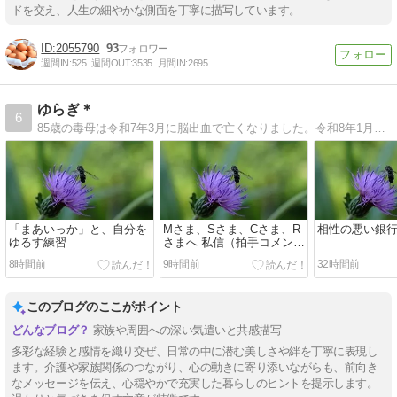
ドを交え、人生の細やかな側面を丁寧に描写しています。
2055790
93
週間IN:
525
週間OUT:
3535
月間IN:
2695
ゆらぎ＊
6
85歳の毒母は令和7年3月に脳出血で亡くなりました。令和8年1月93歳で父は亡くなりました。思春期からの摂食障害持ち。
「まあいっか」と、自分を
Mさま、Sさま、Cさま、R
相性の悪い銀
ゆるす練習
さまへ 私信（拍手コメント
へのお返事です）
8時間前
9時間前
32時間前
このブログのここがポイント
家族や周囲への深い気遣いと共感描写
多彩な経験と感情を織り交ぜ、日常の中に潜む美しさや絆を丁寧に表現し
ます。介護や家族関係のつながり、心の動きに寄り添いながらも、前向き
なメッセージを伝え、心穏やかで充実した暮らしのヒントを提示します。