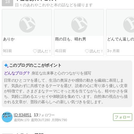
18
日々のあれやこれやと本の話などを綴ります
ありか
雨の日も、晴れ男
どんでん返し
9日前
41日前
3ヶ月前
このブログのここがポイント
身近な出来事と心のつながりを描写
日常のひとコマを通して、生活の奥深さや感情の動きを繊細に表現しま
す。気負わずに共感できるテーマを選び、読者の心に寄り添う優しい文章
が特徴です。さまざまなテーマにそっと光を当てながらも、軽やかさを保
ち、気軽に読めるエッセイや体験談を集めています。自然体の視点から描
かれる文章が、普段の暮らしへの新しい気づきを促します。
834851
13
週間IN:
170
週間OUT:
280
月間IN:
790