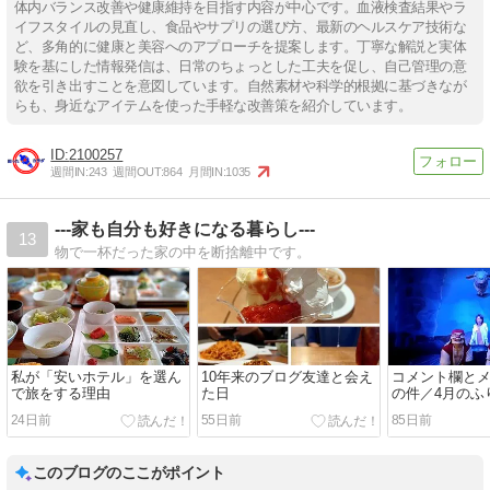
体内バランス改善や健康維持を目指す内容が中心です。血液検査結果やラ
イフスタイルの見直し、食品やサプリの選び方、最新のヘルスケア技術な
ど、多角的に健康と美容へのアプローチを提案します。丁寧な解説と実体
験を基にした情報発信は、日常のちょっとした工夫を促し、自己管理の意
欲を引き出すことを意図しています。自然素材や科学的根拠に基づきなが
らも、身近なアイテムを使った手軽な改善策を紹介しています。
2100257
週間IN:
243
週間OUT:
864
月間IN:
1035
---家も自分も好きになる暮らし---
13
物で一杯だった家の中を断捨離中です。
私が「安いホテル」を選ん
10年来のブログ友達と会え
コメント欄と
で旅をする理由
た日
の件／4月のふ
24日前
55日前
85日前
このブログのここがポイント