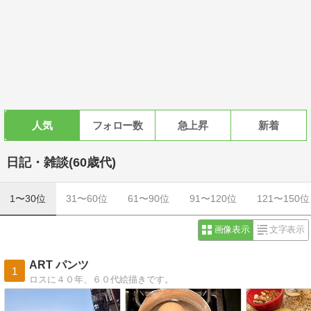
人気
フォロー数
急上昇
新着
日記・雑談(60歳代)
1〜30位
31〜60位
61〜90位
91〜120位
121〜150位
画像表示
文字表示
ART パンツ
1
ロスに４０年、６０代絵描きです。