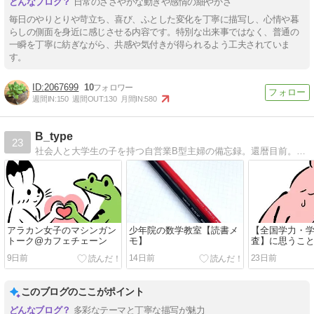
日常のささやかな動きや感情の細やかさ
毎日のやりとりや苛立ち、喜び、ふとした変化を丁寧に描写し、心情や暮
らしの側面を身近に感じさせる内容です。特別な出来事ではなく、普通の
一瞬を丁寧に紡ぎながら、共感や気付きが得られるよう工夫されていま
す。
2067699
10
週間IN:
150
週間OUT:
130
月間IN:
580
B_type
23
社会人と大学生の子を持つ自営業B型主婦の備忘録。還暦目前。投資・読書・パン焼きの記録など。
アラカン女子のマシンガン
少年院の数学教室【読書メ
【全国学力・
トーク@カフェチェーン
モ】
査】に思うこ
9日前
14日前
23日前
このブログのここがポイント
多彩なテーマと丁寧な描写が魅力