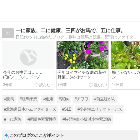
一に家族、二に健康、三四がお馬で、五に仕事。
21
日記代わりに始めたブログ…趣味は競馬と読書、野球はファイターズ!、…前立腺癌のため50歳を過ぎて人生初めての入院…等々、思いつくままに書いていきます。
今年のお中元は………
今年はイマイチな庭の花や
梅じゃない…ガ━
((((((／_ _)／□ ド~ゾ
野菜…(-ω-;)ウーン
ン
3分前
7日前
14日前
#競馬
#競馬予想
#健康
#家族
#チワワ
#前立腺がん
#北海道日本ハムファイターズ
#SLE
#全身性エリテマトーデス
#一に家族
#網膜色素変性症
#特発性血小板減少性紫斑病
このブログのここがポイント