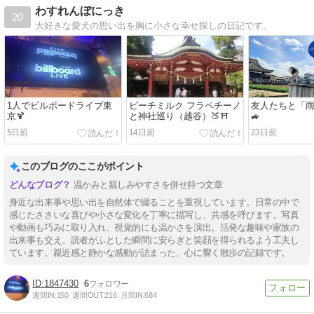
わすれんぼにっき
20
大好きな愛犬の思い出を胸に小さな幸せ探しの日記です。
1人でビルボードライブ東
ピーチミルク フラペチーノ
友人たちと「
京🍹
と神社巡り（越谷）🍑⛩️
🚙
5日前
14日前
23日前
このブログのここがポイント
温かみと親しみやすさを併せ持つ文章
身近な出来事や思い出を自然体で綴ることを重視しています。日常の中で
感じたささいな喜びや小さな変化を丁寧に描写し、共感を呼びます。写真
や動画も巧みに取り入れ、視覚的にも温かさを演出。活発な趣味や家族の
出来事も交え、読者がふとした瞬間に安らぎと笑顔を得られるよう工夫し
ています。親近感と静かな感動が詰まった、心に響く散歩の記録です。
1847430
6
週間IN:
150
週間OUT:
216
月間IN:
684