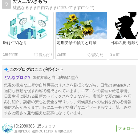
だんごのきもち
9
徒然なるまま自由気ままに書いてます(*^▽^*)
医は仁術なり
定期受診の傾向と対策
日本の夏 危険
16時間前
2日前
3日前
このブログのここがポイント
気候変動と自己防衛に焦点
気温の極端な上昇や自然災害のリスクを見据えながら、日常の awareさと
適切な行動を促す内容で構成されています。エアコンの管理や救急事情、
日常生活に関わる最新のトピックスを交えながら、実践的な夏の備えを巧
みに紹介。読者の安心と安全を守りつつ、気候変動への理解を深める情報
発信の芯があります。時にユーモアや身近なエピソードも交え、親しみや
すさと鋭さを兼ね備えた記事になっています。
2080383
15
週間IN:
300
週間OUT:
1130
月間IN:
1260