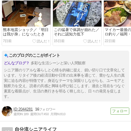
熊本地震ショック／「明日
この猛暑で体調が崩れた／
マイカー最後
は我が身」になったとき
それに認知力低下
ロ釣り／福岡
7日前
15日前
22日前
このブログのここがポイント
多彩な生活シーンと深い人間観察
シニア層のリアルな暮らしと心情を的確に捉え、鋭い切り口で文章化して
います。リタイア後の経済活動や日常の出来事を通じて、豊かな人生の真
実に迫る内容が特徴です。身近なテーマを深掘りしながらも、ユーモアと
観察力を交え、読者の共感と興味を呼び起こします。過去と現在をつなぐ
素直な着眼点が、生活の奥行きを明るく映し出し、日々の発見を促しま
す。
2044281
16
週間IN:
189
週間OUT:
450
月間IN:
810
自分流シニアライフ