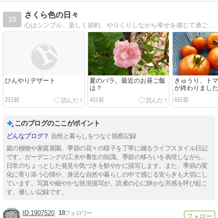
さくら色の日々
10
心はシンプル、楽しく節約、やりくりしながら幸せを感じて過ごしていきたい、そんな主婦の日記です。
ひんやりデザート
夏のバラ。最近のお昼ご飯
きゅうり、ト
は？
が終わりまし
2日前
4日前
6日前
このブログのここがポイント
自然と暮らしをつなぐ観察記録
庭の植物や家庭菜園、季節の花々の様子を丁寧に綴るライフスタイル日記
です。ガーデニングの工夫や養生の知識、季節の移ろいを表現しながら、
日常のちょっとした発見や気づきを鮮やかに描写します。また、季節の変
化に寄り添う心情や、身近な自然や暮らしの中で感じる安らぎも大切にし
ています。写真や細やかな状況描写が、読者の心に静かな共感を呼び起こ
す、優しい記録です。
1907520
18