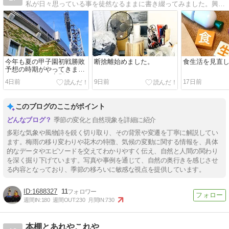
私が日々思っている事を徒然なるままに書き綴ってみました。興味のある方はお立ち寄りください。
今年も夏の甲子園初戦勝敗
断捨離始めました。
食生活を見直
予想の時期がやってきまし
た！！、今年も変則日程の
4日前
9日前
17日前
ようですが、初戦を勝ち抜
く学校は！？
このブログのここがポイント
季節の変化と自然現象を詳細に紹介
多彩な気象や風物詩を鋭く切り取り、その背景や変遷を丁寧に解説してい
ます。梅雨の移り変わりや花木の特徴、気候の変動に関する情報を、具体
的なデータやエピソードを交えてわかりやすく伝え、自然と人間の関わり
を深く掘り下げています。写真や事例を通じて、自然の奥行きを感じさせ
る内容となっており、季節の移ろいに敏感な視点を提供しています。
1688327
11
週間IN:
180
週間OUT:
230
月間IN:
730
本棚とあれやこれや