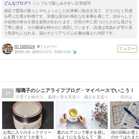
シンプルで親しみやすい日常描写
身近で普段の暮らしやちょっとした出来事に焦点を当て、さりげなく共感
を呼ぶ文章が特徴です。安価な宿泊や身近な出来事を通じて、自分らしさ
や自然の幸せを探る姿勢が伝わります。日常の中に見つけた小さな喜びを
丁寧に描き、その価値を軽やかに表現しています。読者は気負わず寄り添
う気持ちになれる、温かさとリアリズムを兼ね備えた内容です。
1600424
9
週間IN:
240
週間OUT:
270
月間IN:
1160
瑠璃子のシニアライフブログ・マイペースでいこう！
14
子育てが終わり、義母と母を見送り、義父を見送り・・・現在は施設で暮らす父のサポート中。夫、子ども、孫、親のためだけでなく、自分の時間も大事にマイペースで生きていきたい・・・。
お気に入りのネッククリー
夏のエアコンで寒さを感じ
頭の回転が悪
ムを買うかどうか迷う
るようになるなんて・加齢
のか？はたま