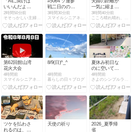
「AIに聞けば
#5064 ソ連参
夫婦の距離が
いいんだよ」
戦二日ののち
一気に縮まる
って70～80代
に夫が呉れし
5つの会話術
2時間50分前
3時間30分前
3時間40分前
そそっかしい主婦きういのブログ｜懸賞好きの忙しい主婦です。
スマイルシニアネット倶楽部
こころ晴れ晴れ、シニアの道
のお姉さま
ナルコンポ
【60代からで
方。
ン・スコポラ
も遅くない】
ミンの致死量
第62回館山湾
8/9(日)^_^
夏休み初日な
花火大会
のに空いてい
た温泉での出
4時間前
4時間前
4時間前
暮らしの日々ブログ
スマイルシニアネット倶楽部
さよのシンプルライフブログ
来事
ツケを払わさ
天使の祈り
2026_夏季帰
れるのは、い
省