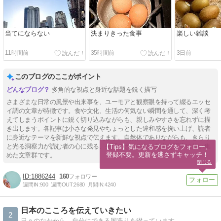
当てにならない
決まりきった食事
楽しい雑談
11時間前
35時間前
3日前
このブログのここがポイント
多角的な視点と身近な話題を鋭く描写
さまざまな日常の風景や出来事を、ユーモアと観察眼を持って綴るエッセ
イ調の文章が特徴です。食や文化、生活の何気ない瞬間を通して、深く考
えてしまうポイントに鋭く切り込みながらも、親しみやすさを忘れずに描
き出します。各記事は小さな発見やちょっとした違和感を掬い上げ、読者
に身近なテーマを新鮮な視点で伝えます。自然体でありながらも、きらり
と光る洞察力が読む者の心に残る、生活のささやかな魅力を丁寧に拾い集
【Tips】気になるブログをフォロー。

登録不要。更新を逃さずキャッチ！
めた文章群です。
閉じる
1886244
160
週間IN:
900
週間OUT:
2680
月間IN:
4240
日本のこころを伝えていきたい
2
日々のなかから、自分にできる国造りを綴っています。