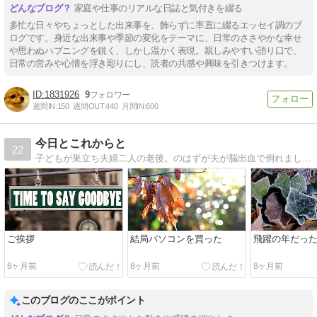
家庭や仕事のリアルな日誌と気付きを綴る
多忙な日々やちょっとした出来事を、飾らずに率直に綴るエッセイ調のブ
ログです。身近な出来事や季節の変化をテーマに、日常のささやかな幸せ
や思わぬハプニングを鋭く、しかし温かく表現。親しみやすい語り口で、
日常の営みや心情を浮き彫りにし、読者の共感や興味を引きつけます。
1831926
9
週間IN:
150
週間OUT:
440
月間IN:
600
今日とこれからと
22
子どもが巣立ち夫婦二人の老後。のはずが夫が脳出血で倒れました。
ご挨拶
結局パソコンを買った
飛躍の年だっ
8ヶ月前
8ヶ月前
8ヶ月前
このブログのここがポイント