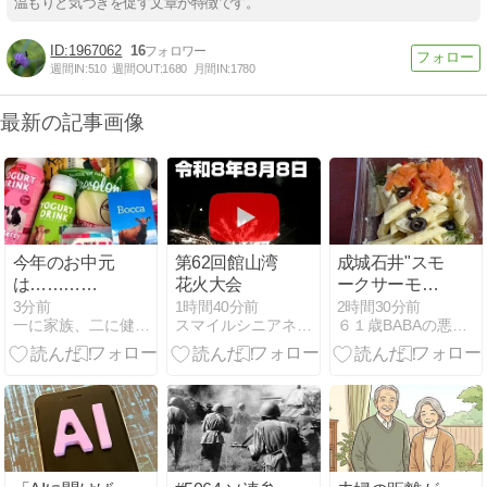
温もりと気づきを促す文章が特徴です。
1967062
16
週間IN:
510
週間OUT:
1680
月間IN:
1780
最新の記事画像
今年のお中元
第62回館山湾
成城石井"スモ
は………
花火大会
ークサーモン
((((((／_ _)／□
とクリームチ
3分前
1時間40分前
2時間30分前
一に家族、二に健康、三四がお馬で、五に仕事。
スマイルシニアネット倶楽部
６１歳BABAの悪あがき
ド~ゾ
ーズのペンネ
サラダ