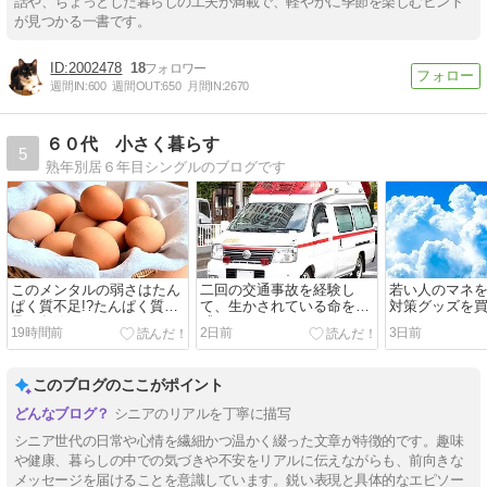
話や、ちょっとした暮らしの工夫が満載で、軽やかに季節を楽しむヒント
が見つかる一書です。
2002478
18
週間IN:
600
週間OUT:
650
月間IN:
2670
６０代 小さく暮らす
5
熟年別居６年目シングルのブログです
このメンタルの弱さはたん
二回の交通事故を経験し
若い人のマネ
ぱく質不足!?たんぱく質不
て、生かされている命を実
対策グッズを
足の危険なサイン７つ
感しました。
19時間前
2日前
3日前
このブログのここがポイント
シニアのリアルを丁寧に描写
シニア世代の日常や心情を繊細かつ温かく綴った文章が特徴的です。趣味
や健康、暮らしの中での気づきや不安をリアルに伝えながらも、前向きな
メッセージを届けることを意識しています。鋭い表現と具体的なエピソー