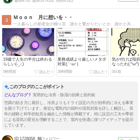
週間IN:
752
週間OUT:
4100
月間IN:
3312
Ｍｏｏｎ 月に想いを・・
3
一人暮らしの初老女の独り言 誰かと繋がりたいとか、誰かと共感し合うなんてもういいの・・ 月に向かって独り言・・
19歳で人生の半分は終わる
業務成績より厳しいメタボ
気が付けば指
らしい(-_-;)
対策(;´･ω･)
なったわ(;^ω^)
5時間前
29時間前
3日前
このブログのここがポイント
実用的な冷房・除湿の効果と節約術
空調の効き方に着目し、冷房よりもドライ設定の方が効率的に冷える事実
を掘り下げています。身近な電気代の節約や湿気対策を詳しく解説し、長
年の経験と科学的知見を融合した情報が満載です。特に設定の工夫や季節
による湿気の変化を理解することで、室内を快適に保つアイディアを提示
しています。
1728058
86