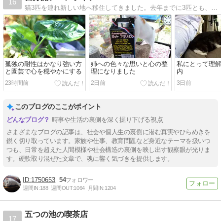
16
猫3匹を連れ新しい地へ移住してきました。去年までに3匹とも、そして両親も見送り、これから自分だけのシニアライフが始まります。
孤独の耐性はかなり強い方
姉への色々な思いと心の整
私にとって理
と園芸で心を穏やかにする
理になりました
内
23時間前
2日前
3日前
このブログのここがポイント
時事や生活の裏側を深く掘り下げる視点
さまざまなブログの記事は、社会や個人生の裏側に潜む真実やひらめきを
鋭く切り取っています。家族や仕事、教育問題など身近なテーマを扱いつ
つも、日常を超えた人間模様や社会構造の裏側を映し出す観察眼が光りま
す。硬軟取り混ぜた文章で、魂に響く気づきを提供します。
1750653
54
週間IN:
188
週間OUT:
1064
月間IN:
1204
五つの池の喫茶店
17