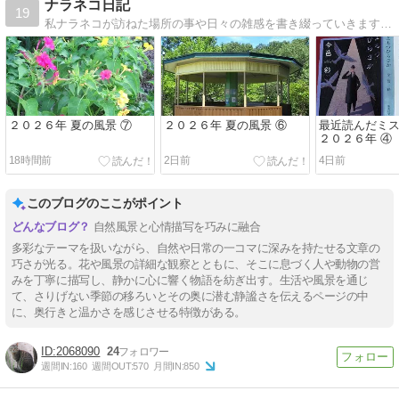
ナラネコ日記
19
私ナラネコが訪ねた場所の事や日々の雑感を書き綴っていきます。ニックネームのナラネコは「奈良の猫」からとりました。 ６０歳になって週４日のお勤めの傍ら、休日にいい景色といい空気を求めて出歩いています。
２０２６年 夏の風景 ⑦
２０２６年 夏の風景 ⑥
最近読んだミス
２０２６年 ④
18時間前
2日前
4日前
このブログのここがポイント
自然風景と心情描写を巧みに融合
多彩なテーマを扱いながら、自然や日常の一コマに深みを持たせる文章の
巧さが光る。花や風景の詳細な観察とともに、そこに息づく人や動物の営
みを丁寧に描写し、静かに心に響く物語を紡ぎ出す。生活や風景を通じ
て、さりげない季節の移ろいとその奥に潜む静謐さを伝えるページの中
に、奥行きと温かさを感じさせる特徴がある。
2068090
24
週間IN:
160
週間OUT:
570
月間IN:
850