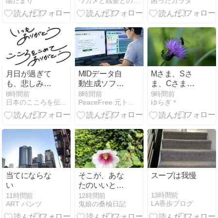
陽だまり
ワカメと銭婆との喜怒哀楽
困ったカラダ
調理に向く油
ベスト3
月日が過ぎて
MIDデータ自
Mさま、Sさ
も、悲しみが
動生成ソフト
ま、Cさま、R
襲ってくる
比較
さまへ 私信
8時間前
8時間前
9時間前
日本のこころを伝えていきたい
PeaceFree 元トラック運転手Kentのブログ
ゆらぎ＊
（拍手コメン
トへのお返事
です）
当てにならな
そこが、あな
スープは我慢
い
たのいいとこ
ろ！
13時間前
11時間前
12時間前
LA香歩ブログ
ART パンツ
鬼娘の桑楡日記