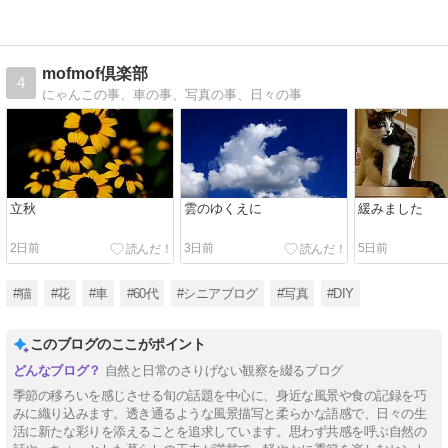
mofmof倶楽部
4
にゃんこの事、車の事、写真の事、日々の事
立秋
雲のゆくえに
緩みました
2日前
3日前
5日前
#猫
#花
#車
#60代
#シニアブログ
#写真
#DIY
このブログのここがポイント
自然と日常のさりげない観察を綴るブログ
季節の移ろいを感じさせる旬の話題を中心に、身近な風景や食の記録を巧
みに織り込みます。透き通るような風景描写と柔らかな語感で、日々の生
活に新たな彩りを添えることを追求しています。思わず共感を呼ぶ自然の