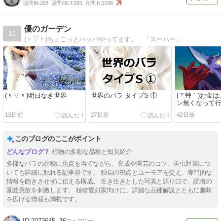
週間IN:
258
週間OUT:
360
月間IN:
1098
優のガーデン
11
(〃▽〃)ちょこっとハッパやってます。 「スーハー」
(〃▽〃)明日なき世界
世界のバラ タイプS ①
( *´艸｀)お
ン無くなって
13日前
27日前
42日前
このブログのここがポイント
植物の多彩な品種と知見紹介
多様なバラの品種に焦点を当てながら、育成や園芸のコツ、害虫対策につ
いても詳細に触れる記事群です。 独自の視点とユーモアを交え、専門的な
情報を飽きさせずに伝える構成。 生き生きとした写真と語り口で、読者の
園芸意欲を刺激します。 植物愛好家向けに、詳細な品種解説とともに趣味
を広げる情報も満載です。
2073645
36