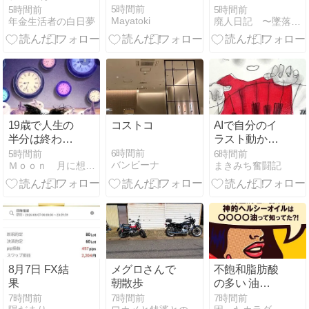
つも国民 【後
5時間前
5時間前
5時間前
Mayatoki
年金生活者の白日夢
廃人日記 〜墜落人生顛末記〜
編】
19歳で人生の
コストコ
AIで自分のイ
半分は終わる
ラスト動かし
らしい(-_-;)
てみた
6時間前
5時間前
6時間前
バンビーナ
Ｍｏｏｎ 月に想いを・・
まきみち奮闘記
8月7日 FX結
メグロさんで
不飽和脂肪酸
果
朝散歩
の多い 油
TOP6 ※高温
7時間前
7時間前
7時間前