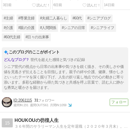
（DHCコンセントレートネ
による冷え対策
になってきた
3日前
6日前
14日前
ッククリーム）
#主婦
#専業主婦
#夫婦二人暮らし
#60代
#シニアブログ
#介護
#親の介護
#人間関係
#シニアの日常
#シニアライフ
#60代主婦
#日々の出来事
このブログのここがポイント
世代を超えた感情と気づきの記録
シニア世代の視点から日常の出来事や気づきを鋭く描き、その美しさや価
値を見逃さず伝えることを目指します。親子の絆や介護、健康、懐かしさ
といったテーマを深く掘り下げ、人生の折り返し地点での心の動きに寄り
添います。多彩な経験から得た気づきと共感を呼ぶ言葉で、読む人に静か
な勇気と暖かさを届けます。
2061115
31
週間IN:
231
週間OUT:
561
月間IN:
1059
HOUKOUの彷徨人生
15
３６年間のサラリーマン人生を定年退職（２０２０年３月末）。その後しぶとく短時間再任用で仕事していますが、いつまで続くことやら。読書、音楽、釣り、旅行、定年その後などについて書いていこうと思っています。