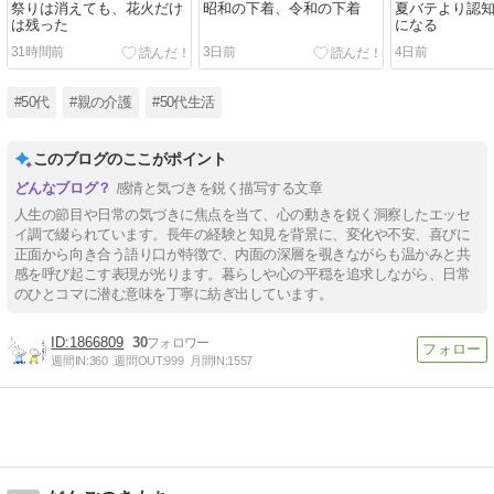
祭りは消えても、花火だけ
昭和の下着、令和の下着
夏バテより認
は残った
になる
31時間前
3日前
4日前
#50代
#親の介護
#50代生活
このブログのここがポイント
感情と気づきを鋭く描写する文章
人生の節目や日常の気づきに焦点を当て、心の動きを鋭く洞察したエッセ
イ調で綴られています。長年の経験と知見を背景に、変化や不安、喜びに
正面から向き合う語り口が特徴で、内面の深層を覗きながらも温かみと共
感を呼び起こす表現が光ります。暮らしや心の平穏を追求しながら、日常
のひとコマに潜む意味を丁寧に紡ぎ出しています。
1866809
30
週間IN:
360
週間OUT:
999
月間IN:
1557