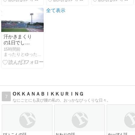
全て表示
汗かきまくり
の1日でし
た。（ポケモ
15時間前
まったりとゆったりと。
ントートゲッ
トだぜ！）
OＫＫＡＮＡＢＩＫＫＵＲＩＮＧ
7
なにごとにも及び腰の私の、おっかなびっくりな日々。
ぴょこんの話。
おわりの話。
かっぽん話。