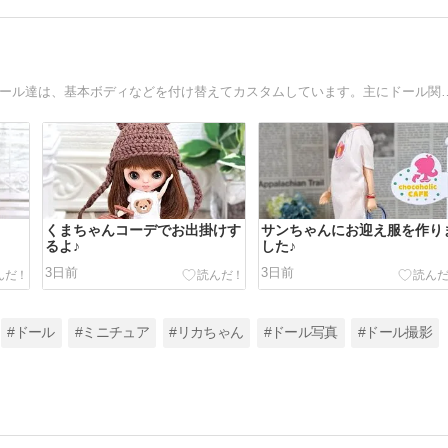
ミニチュアもの、ドールが好きな主婦です(*^^*)※うちのドール達は、基本ボディなどを付け替えてカスタムして
くまちゃんコーデでお出掛けす
サンちゃんにお迎え服を作り
るよ♪
した♪
3日前
3日前
#ドール
#ミニチュア
#リカちゃん
#ドール写真
#ドール撮影