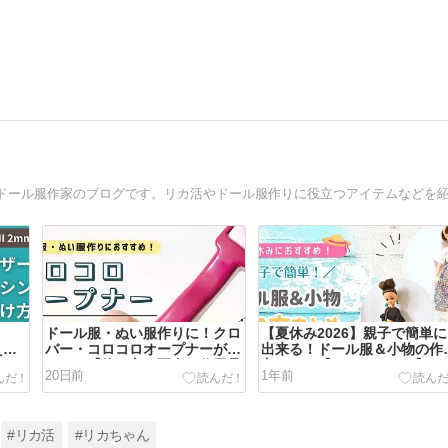
ドール服・ぬい服作りに！クロ
【夏休み2026】親子で簡単に
えの
バー・コロコロオープナーがお
出来る！ドール服＆小物の作
い
すすめ【使い方や写真、代用品
方まとめ【ハンドメイド】
20日前
1年前
200
は？100均にある？】詳しく解
説
#リカ活
#リカちゃん