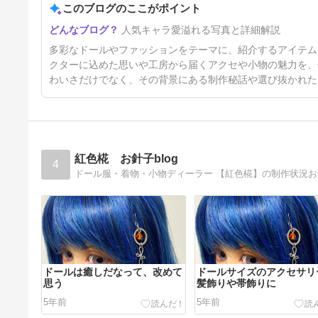
このブログのここがポイント
4日前
人気キャラ愛溢れる写真と詳細解説
多彩なドールやファッションをテーマに、紹介するアイテム
クターに込めた思いや工房から届くアクセや小物の魅力を、
わいさだけでなく、その背景にある制作秘話や選び抜かれた
紅色椛 お針子blog
4
ドール服・着物・小物ディーラー 【紅色椛】の制作状況お知
ドールは癒しだなって、改めて
ドールサイズのアクセサリ
思う
髪飾りや帯飾りに
5年前
5年前