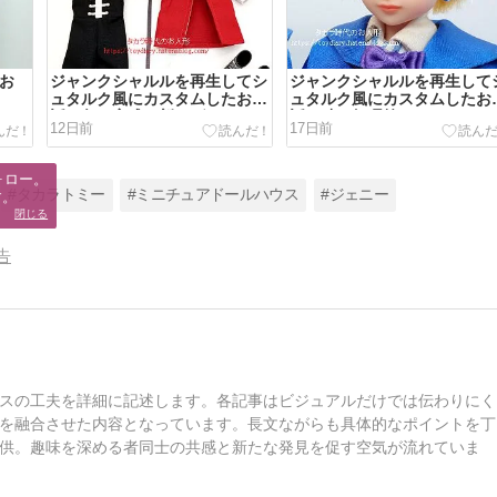
日お
ジャンクシャルルを再生してシ
ジャンクシャルルを再生して
ュタルク風にカスタムしたお
ュタルク風にカスタムしたお
話。急・完成！新・ゲッター1
話。破・無理筋のアイペイン
12日前
17日前
乱入で困惑の衣装編
とヘアセット編
ロー。

#タカラトミー
#ミニチュアドールハウス
#ジェニー
す。
閉じる
告
スの工夫を詳細に記述します。各記事はビジュアルだけでは伝わりにく
を融合させた内容となっています。長文ながらも具体的なポイントを丁
供。趣味を深める者同士の共感と新たな発見を促す空気が流れていま