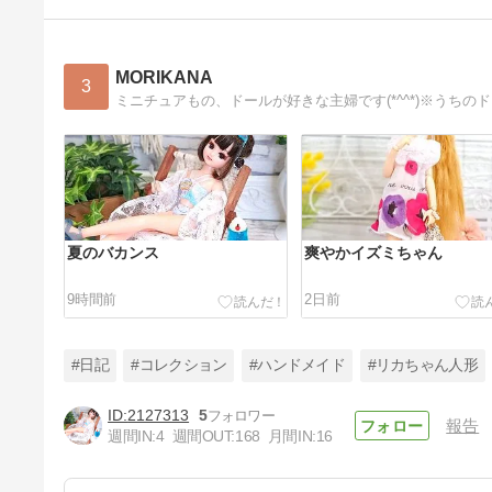
MORIKANA
3
夏のバカンス
爽やかイズミちゃん
9時間前
2日前
#日記
#コレクション
#ハンドメイド
#リカちゃん人形
2127313
5
報告
週間IN:
4
週間OUT:
168
月間IN:
16
メンズ用甚平を作りました