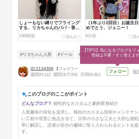
しょーもない縛りでフライング
（1年ぶり2回目）お誕生
する、リカちゃんのパパ・香山
めでとう、ジェニー！
ピエールさんのお誕生日。
10時間前
6日前
【TIPS】気になるブログをフォ
#リカちゃん人形
#ドール
#着せ替え人形
#リカちゃん
登録は不要！すぐ使えま
2134309
1
報
週間IN:
112
週間OUT:
392
月間IN:
461
ジャンクシャルルを再生してシ
ュタルク風にカスタムしたお
話。序・地獄の植毛とお湯パー
このブログのここがポイント
22日前
マ編
個性的なカスタムと劇的変身紹介
人形趣味の深化を追求し、独自のカスタム技術やメンテナン
い工程や背景に焦点を当て、日常の小さな工夫と大胆な挑戦
寧に解説し、読者が自分の趣味に取り入れられるヒントを提
す。