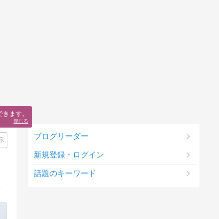
できます。
閉じる
ブログリーダー
示
新規登録・ログイン
話題のキーワード
心に、その他の1/6ドールも含めた各種関連事項をネタにしている特化型のブログです