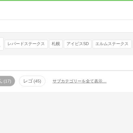
検索
レパードステークス
札幌
アイビスSD
エルムステークス
ん
レゴ
17
45
サブカテゴリーを全て表示…