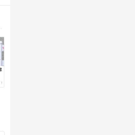
います。主にドール関連、たまに日常について書いてます♪よろしくお願いします。※画像の無断使用はおやめください。
ま