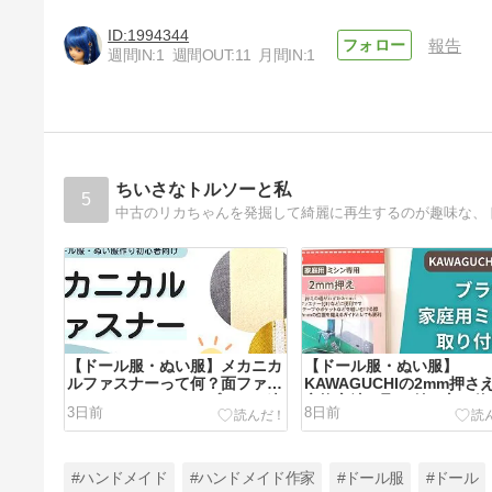
1994344
報告
週間IN:
1
週間OUT:
11
月間IN:
1
ちいさなトルソーと私
5
【ドール服・ぬい服】メカニカ
【ドール服・ぬい服】
ルファスナーって何？面ファス
KAWAGUCHIの2mm押さ
ナー（マジックテープ）との違
交換方法！取り付け方と使
3日前
8日前
いは？どこで買える？【徹底解
方・ブラザーミシンPS205(
説】
シリーズ)編【徹底解説】
#ハンドメイド
#ハンドメイド作家
#ドール服
#ドール