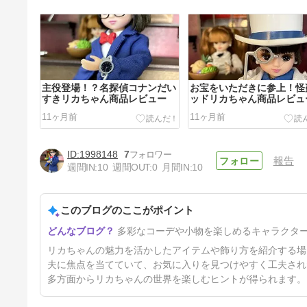
主役登場！？名探偵コナンだい
お宝をいただきに参上！怪
すきリカちゃん商品レビュー
ッドリカちゃん商品レビュ
11ヶ月前
11ヶ月前
1998148
7
報告
週間IN:
10
週間OUT:
0
月間IN:
10
このブログのここがポイント
リカちゃんにぴったり！ムーラ
多彩なコーデや小物を楽しめるキャラクタ
ンの剣ブックマーカー活用術✨
1年前
リカちゃんの魅力を活かしたアイテムや飾り方を紹介する場
夫に焦点を当てていて、お気に入りを見つけやすく工夫され
多方面からリカちゃんの世界を楽しむヒントが得られます。