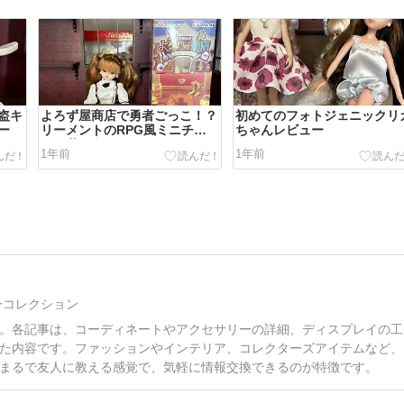
盗キ
よろず屋商店で勇者ごっこ！？
初めてのフォトジェニックリ
ー
リーメントのRPG風ミニチュ
ちゃんレビュー
アで遊ぼう
1年前
1年前
ーコレクション
。各記事は、コーディネートやアクセサリーの詳細、ディスプレイの工
た内容です。ファッションやインテリア、コレクターズアイテムなど、
まるで友人に教える感覚で、気軽に情報交換できるのが特徴です。