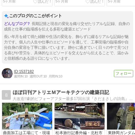
5ヶ月前
5ヶ月前
5ヶ月前
このブログのここがポイント
長期記憶と現在の変化を織り交ぜたリアルな記録、自身の
成長と仕事の臨場感を伝える多彩な建築エピソード
長い年月を経て得た経験や生活の変化を、飾らずに綴るリアルな記録が魅
力です。個人の人生や仕事のエピソードを通して、工事現場の臨場感や自
分自身の変容を丁寧に描いています。静かに過ぎていく日々の中で見つけ
る喜びや苦労を、具体的なエピソードを交えながら伝えることで、温かみ
と信頼感のある語り口になっています。
1537182
週間IN:
10
週間OUT:
10
月間IN:
10
ほぼ日刊アトリエＭアーキテクツの建築日記
8
大改造!!劇的ビフォーアフター最多17回出演『さだまさしの詩島』ポツンと一軒家と大改造!!劇的ビフォーアフター初コラボ番組担当。静岡から自然素材の住まいづくり新築リフォーム周辺の出来事を写真解説で紹介する住まいの歳時記 島の匠
曲面加工は工場にて・現場
松本旅行記番外編・北杜市
東静岡ガンダ