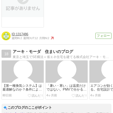
1317486
週間IN:
2
週間OUT:
12
月間IN:
2
アーキ・モーダ 住まいのブログ
18
東京と埼玉でSE構法＋省エネ住宅を建てる株式会社アーキ・モーダ。全棟構造計算（許容応力度計算）を実施し、建物燃費ナビにて省エネ性能を確認。
【第一種換気システム】は
「暑い・寒い」は温度だけ
エアコンが効
最適解なのか？条件によっ
ではない。PMVで分かる本
る。住宅設計
て変わるその答えとは
当の快適さとは？
べき「熱の３
80日前
4ヶ月前
4ヶ月前
このブログのここがポイント