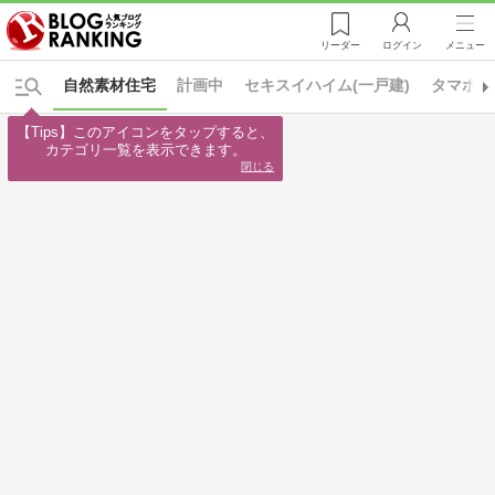
リーダー
ログイン
メニュー
自然素材住宅
計画中
セキスイハイム(一戸建)
タマホー
【Tips】このアイコンをタップすると、

カテゴリ一覧を表示できます。
閉じる