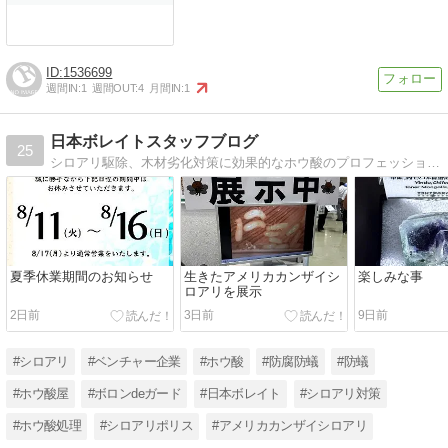
1536699
週間IN:
1
週間OUT:
4
月間IN:
1
日本ボレイトスタッフブログ
25
シロアリ駆除、木材劣化対策に効果的なホウ酸のプロフェッショナル集団の公式ブログ。
夏季休業期間のお知らせ
生きたアメリカカンザイシ
楽しみな事
ロアリを展示
2日前
3日前
9日前
#シロアリ
#ベンチャー企業
#ホウ酸
#防腐防蟻
#防蟻
#ホウ酸屋
#ボロンdeガード
#日本ボレイト
#シロアリ対策
#ホウ酸処理
#シロアリポリス
#アメリカカンザイシロアリ