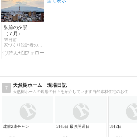
全て表示
弘前の夕景
（７月）
35日前
家づくり設計者の日常 〜よろず話〜
天然樹ホーム 現場日記
7
天然樹ホームの現場の日々を紹介しています自然素材住宅のお住まいづくりをお手伝いしております。
建前2連チャン
3月5日 最強開運日
3月2日