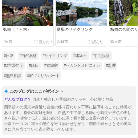
弘前（７月末）
夏場のサイクリング
梅雨の合間の
7日前
20日前
35日前
#日常
#自然素材
#サイクリング
#建築士
#住宅設計
#2世帯住宅
#休日
#建築家
#セカンドオピニオン
#監理
#無料相談
#家づくりサポート
このブログのここがポイント
自然と融合した季節のスケッチ、心に響く静寂
四季折々の風景や身近な自然の移り変わりを丁寧に描写することに特徴が
あります。都会の喧騒を離れ、自然の中で感じる静かな時間や景色の美し
さを鋭い感性で伝え、読む者の心に深く響き渡る文章を追究しています。
日常の一コマに我々の感性を寄り添わせながら、季節の豊かさとその奥深
さに光を当てている点が際立っています。