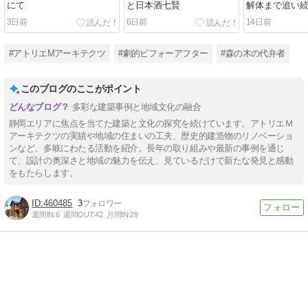
にて
と日本酒七賢
解体まで追い続
年前
3日前
6日前
14日前
#アトリエMアーキテクツ
#劇的ビフォーアフター
#森の木の代弁者
このブログのここがポイント
多彩な建築事例と地域文化の融合
静岡エリアに焦点を当てた建築と文化の探究を続けています。アトリエＭ
アーキテクツの実績や地域の住まいの工夫、歴史的建造物のリノベーショ
ンなど、多岐にわたる活動を紹介。長年の取り組みや最新の事例を通じ
て、設計の奥深さと地域の魅力を伝え、見ているだけで新たな発見と感動
をもたらします。
460485
3
週間IN:
6
週間OUT:
42
月間IN:
29