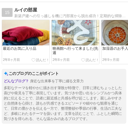
ルイの部屋
15
新築戸建への引っ越しを機に汚部屋から脱出成功！定期的な掃除で家も心も穏やかに。掃除・片付け・料理、デグーとの生活。時々持病の副鼻腔炎のブログを書いています。
最近のお気に入り品
映画館へ行って来ました(先
加湿器のお手
週
2年8ヶ月前
2年8ヶ月前
2年9ヶ月前
このブログのここがポイント
身近な出来事を丁寧に綴る文章力
多彩なテーマを軽やかに描き出す筆致が特徴で、日常に潜むちょっとした
喜びや発見を丁寧に表現しています。気づきや思い出をシンプルかつ具体
的に伝えることで、読者に親近感と共感を呼び起こします。親しみやすさ
と自然体を心掛け、誰もが共感できるエピソードや細やかな観察を通じ
て、日常の豊かさを伝える一方で、整理整頓や季節の行事、生活の工夫な
ど、多岐にわたるテーマを扱います。文章を読むことで、ふとした瞬間に
気づきを得られる、そんな温かみのあるブログです。