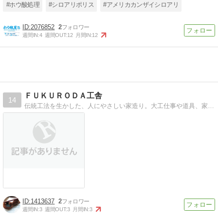
#ホウ酸処理
#シロアリポリス
#アメリカカンザイシロアリ
2076852
2
週間IN:
4
週間OUT:
12
月間IN:
12
ＦＵＫＵＲＯＤＡ工舎
14
伝統工法を生かした、人にやさしい家造り。大工仕事や道具、家造りの工程などを紹介します。「職人がつくる木の家ネット」に参加しています
1413637
2
週間IN:
3
週間OUT:
3
月間IN:
3