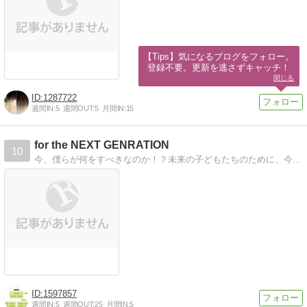
【Tips】気になるブログをフォロー。

登録不要。更新を逃さずキャッチ！
閉じる
1287722
週間IN:
5
週間OUT:
5
月間IN:
15
for the NEXT GENRATION
10
今、僕らが何をすべきなのか！？未来の子どもたちのために、今、僕らがすべきことは！？住宅屋としての決意！！
1597857
週間IN:
5
週間OUT:
25
月間IN:
5