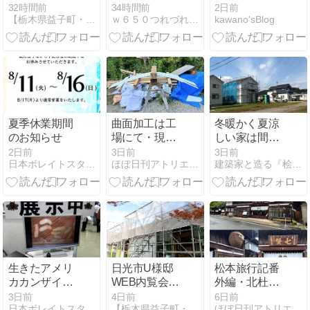
ウリン材のウ
来ました^_^
32時間前
34時間前
2日前
【栃木県益子町・仲野工務店】住む人を想う家造り
ｗ６５０つれづれ日記（２）（seesaaブログ版）
kawano'sBlog
ッドデッキ
夏季休業期間
曲面加工は工
冬暖かく夏涼
のお知らせ
場にて・現場
しい家は間取
にて
りだけではな
2日前
3日前
3日前
日本ボレイトスタッフブログ
ほぼ日刊アトリエＭアーキテクツの建築日記
建築家と造る『桧造りの家』
い｜一級建築
士が教える高
断熱住宅の本
当の魅力【埼
玉県越生町】
生きたアメリ
日光市U様邸
松本旅行記番
カカンザイシ
WEB内覧会・
外編・北杜市
ロアリを展示
スケルトンリ
と日本酒七賢
3日前
4日前
6日前
日本ボレイトスタッフブログ
【栃木県益子町・仲野工務店】住む人を想う家造り
ほぼ日刊アトリエＭアーキテクツの建築日記
ノベーション