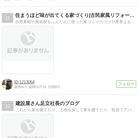
住まうほど味が出てくる家づくり|古民家風リフォーム専門|湘南
11
自然素材や無垢材をふんだんに使った家づくりのコツや業界よもやま話など。時々、猫や綺麗な湘南の景色も登場します。キレイ過ぎない昭和のレトロな家づくりが参上します。
1213054
週間IN:
5
週間OUT:
10
月間IN:
5
建設屋さん足立社長のブログ
12
これから家を建てたり、土地を探して家を建てたり、投資でアパ−ト、中古住宅を買いオ−ナ−になったり、そんないろいろなケ−スでの注意事項、知っておくといいこと、業界で起こっていることなどわかりやすくブログにしています。