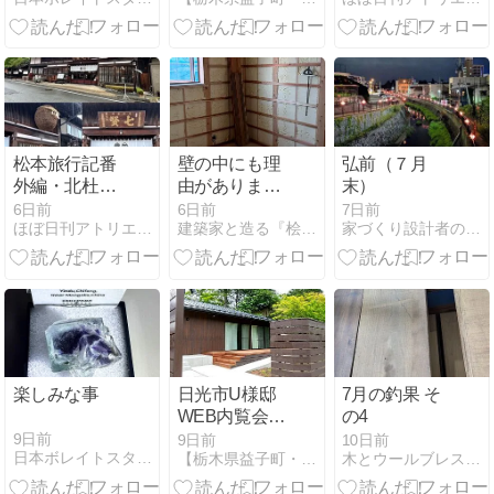
松本旅行記番
壁の中にも理
弘前（７月
外編・北杜市
由があります
末）
と日本酒七賢
｜見えなくな
6日前
6日前
7日前
ほぼ日刊アトリエＭアーキテクツの建築日記
建築家と造る『桧造りの家』
家づくり設計者の日常 〜よろず話〜
る「胴縁施
工」が家の寿
命を左右する
理由【越生町
の注文住宅】
楽しみな事
日光市U様邸
7月の釣果 そ
WEB内覧会・
の4
スケルトンリ
9日前
9日前
10日前
日本ボレイトスタッフブログ
【栃木県益子町・仲野工務店】住む人を想う家造り
木とウールブレスとWal10にこだわっている材木屋ですが
ノベーション