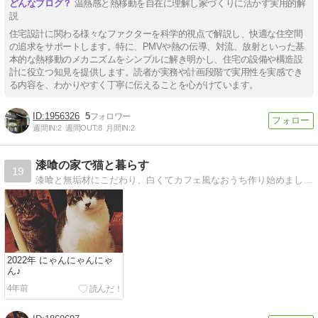
温熱感と熱移動を自在に理解し家づくりに活かす実用的解
説
住宅設計に関わる様々なファクターを科学的視点で解説し、快適な住空間
の追求をサポートします。特に、PMVや熱の伝導、対流、放射といった基
本的な熱移動のメカニズムをシンプルに解き明かし、住宅の設備や構造設
計に役立つ知見を提供します。読者が実務や計画段階で実用性を実感でき
る内容を、わかりやすく丁寧に伝えることを心がけています。
1956326
5
週間IN:
2
週間OUT:
8
月間IN:
2
漆喰の家で猫と暮らす
19
漆喰と無垢材にこだわり、白くてカフェ風なおうち作り始めました。猫のために作ったスペースもあり。
2022年 にゃんにゃんにゃ
ん♪
4年前