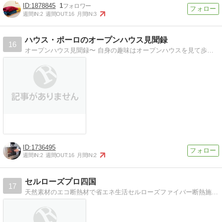
1878845
1
週間IN:
2
週間OUT:
16
月間IN:
3
ハウス・ポーロのオープンハウス見聞録
16
オープンハウス見聞録〜 自身の趣味はオープンハウスを見て歩くこと。ただ見るだけでは惜しい。効率良く見る方法がある。見る時のポイントを紹介します。
1736495
週間IN:
2
週間OUT:
16
月間IN:
2
セルローズプロ四国
17
天然素材のエコ断熱材で省エネ生活セルローズファイバー断熱施工専門店です、