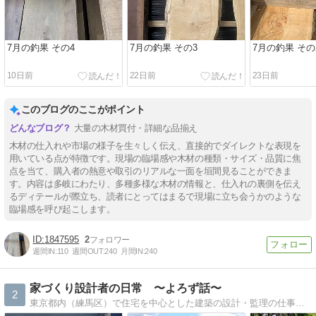
7月の釣果 その4
7月の釣果 その3
7月の釣果 その
10日前
22日前
23日前
このブログのここがポイント
大量の木材買付・詳細な品揃え
木材の仕入れや市場の様子を生々しく伝え、直接的でダイレクトな表現を
用いている点が特徴です。現場の臨場感や木材の種類・サイズ・品質に焦
点を当て、購入者の熱意や取引のリアルな一面を垣間見ることができま
す。内容は多岐にわたり、多種多様な木材の情報と、仕入れの裏側を伝え
るディテールが際立ち、読者にとってはまるで現場に立ち会うかのような
臨場感を呼び起こします。
1847595
2
週間IN:
110
週間OUT:
240
月間IN:
240
家づくり設計者の日常 〜よろず話〜
2
東京都内（練馬区）で住宅を中心とした建築の設計・監理の仕事を行う中で、気づいたことや他の人にも知ってもらいたいと思うこと、ＨＰでは掲載しづらい個人的なこと、趣味や日頃見たり、考えたり、感じたりしていること等、雑多なことを記載しています。