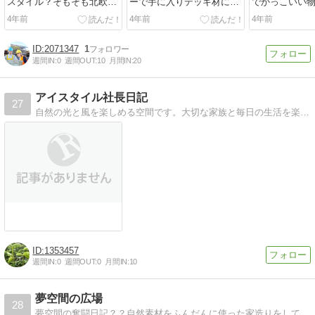
スタイル？そもそも北欧と
ーで手に入りデッキ材にも
でかっこいい
はどこの地域？ムーミンと
日曜大工に重宝するD.I.Yの
がお家時間を
4年前
4年前
4年前
は何者ですか？プロバンス
強い味方SPF材。そのサイ
悔しないガー
風は何のプロ風なんです
ズや注意点を網羅する。
屋・ガレージ
か？～混乱する住宅の〇〇
楽しむ物置小屋
2071347
1
風スタイルの話～
週間IN:
0
週間OUT:
10
月間IN:
20
アイスタイル社長日記
27
自然の光と風を楽しめる空間です。大切な家族と毎日の生活を楽しむ最高の環境づくりを一緒に楽しみましょう！
1353457
週間IN:
0
週間OUT:
0
月間IN:
10
夢空間の広場
28
夢空間の奮闘日記？？自然素材をふんだんに使った家造りをしています。今日も温かいつながりに感謝です。