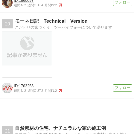
1860697
週間IN:
2
週間OUT:
4
月間IN:
2
モーネ日記 Technical Version
20
こだわりの家づくり ツーバイフォーについて語ります
1763253
週間IN:
2
週間OUT:
2
月間IN:
2
自然素材の住宅、ナチュラルな家の施工例
21