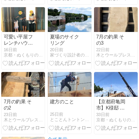
可愛い平屋フ
夏場のサイク
7月の釣果 そ
レンチハウス
リング
の3
の上棟式を執
16日前
20日前
22日前
京都・ぬくもりの家づくり (株)岸田工務店
家づくり設計者の日常 〜よろず話〜
木とウールブレスとWal10にこだわっている材木屋ですが
り行いました
｜京都府亀岡
市注文住宅
7月の釣果 そ
建方のこと
【京都府亀岡
の2
市】K様邸 上
棟しました｜
25日前
23日前
33日前
とことんトントン「うずくぼ日記」
木とウールブレスとWal10にこだわっている材木屋ですが
京都・ぬくもりの家づくり (株)岸田工務店
可愛い平屋フ
レンチハウス
の注文住宅｜
岸田工務店