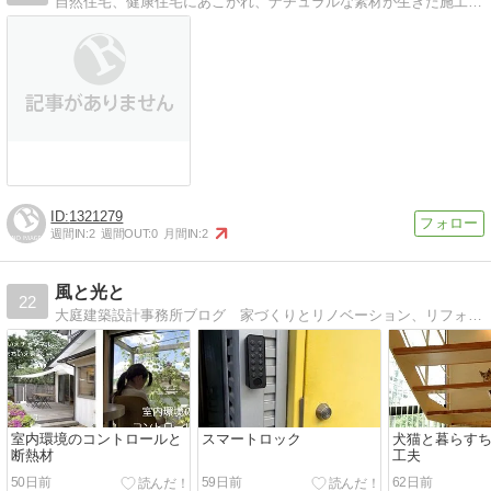
自然住宅、健康住宅にあこがれ、ナチュラルな素材が生きた施工例を集めてみました。
1321279
週間IN:
2
週間OUT:
0
月間IN:
2
風と光と
22
大庭建築設計事務所ブログ 家づくりとリノベーション、リフォームの仕事、楽しく住む様子や日常のことなどを綴っています。
室内環境のコントロールと
スマートロック
犬猫と暮らす
断熱材
工夫
50日前
59日前
62日前