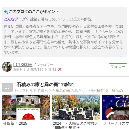
このブログのここがポイント
建築と暮らしのアイデアと工夫を解説
住まいに関わる多彩なテーマを、専門的な視点と日常的な工夫を交えて紹
介しています。室内環境や断熱の工夫から、建築法規、リノベーションの
実例、地域の特色ある建築物まで、多角的に取り上げているのが特徴で
す。親しみやすさと専門性を兼ね備え、具体的な事例やポイントを分かり
やすく解説することで、住まいづくりや快適な暮らしに役立つ内容を伝え
ています。
1730066
4
週間IN:
1
週間OUT:
16
月間IN:
2
"石積みの家と緑の庭"の離れ
23
セルフビルドで造った石積みの家の暮らし。信州移住後、庭師の夫が石で家を造っています。四季の暮らし、庭の風景、夫婦と犬１匹の田舎暮らし日々諸々。
謹賀新年 2025
2024年・大晦日のご挨拶と
メリークリスマス
1995年の年賀状