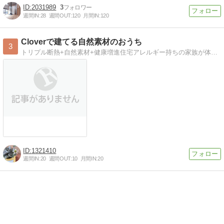
2031989
3
週間IN:
28
週間OUT:
120
月間IN:
120
Cloverで建てる自然素材のおうち
3
トリプル断熱+自然素材+健康増進住宅アレルギー持ちの家族が体にやさしいおうちを建てるまでの記録を綴ります
1321410
週間IN:
20
週間OUT:
10
月間IN:
20