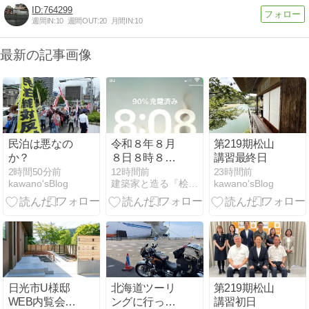
764299
週間IN:
10
週間OUT:
20
月間IN:
10
最新の記事画像
民泊は悪なの
令和８年８月
第219期松山
か？
８日８時８分
講習最終日
８秒｜縁起の
2時間50分前
12時間前
23時間前
kawano'sBlog
建築家と造る『桧造りの家』
kawano'sBlog
良い末広がり
8に建築請負
契約・坂戸市
日光市U様邸
北海道ツーリ
第219期松山
WEB内覧会・
ングに行って
講習初日