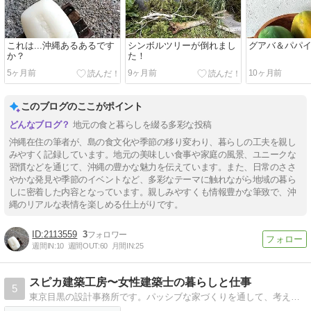
これは...沖縄あるあるです
シンボルツリーが倒れまし
グアバ＆パパ
か？
た！
5ヶ月前
9ヶ月前
10ヶ月前
このブログのここがポイント
地元の食と暮らしを綴る多彩な投稿
沖縄在住の筆者が、島の食文化や季節の移り変わり、暮らしの工夫を親し
みやすく記録しています。地元の美味しい食事や家庭の風景、ユニークな
習慣などを通じて、沖縄の豊かな魅力を伝えています。また、日常のささ
やかな発見や季節のイベントなど、多彩なテーマに触れながら地域の暮ら
しに密着した内容となっています。親しみやすくも情報豊かな筆致で、沖
縄のリアルな表情を楽しめる仕上がりです。
2113559
3
週間IN:
10
週間OUT:
60
月間IN:
25
スピカ建築工房〜女性建築士の暮らしと仕事
5
東京目黒の設計事務所です。パッシブな家づくりを通して、考える事、感じる事、素材の事、暮らす事、そして時々、路地裏散歩と古民家の事。木好きの日常と仕事を綴ります。