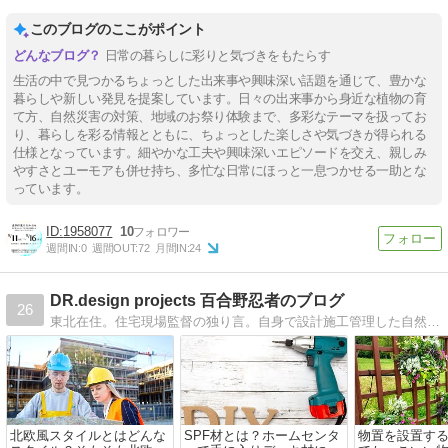
このブログのここがポイント
日常の暮らしに彩りと気づきをもたらす
生活の中で見つかるちょっとした出来事や興味深い話題を通じて、豊かな
暮らしや新しい発見を提案しています。日々の出来事から身近な植物の育
て方、自然災害の対策、地域のお祭り体験まで、多彩なテーマを扱ってお
り、暮らしを彩る情報とともに、ちょっとした楽しさや気づきが得られる
仕様となっています。細やかな工夫や興味深いエピソードを交え、親しみ
やすさとユーモアも併せ持ち、多忙な日常にほっと一息つかせる一助とな
っています。
1958077
10
週間IN:
0
週間OUT:
72
月間IN:
24
DR.design projects 百合野忍者のブログ
26
東北在住。住宅現場監督の独り言。自身で設計施工管理した自然素材住宅住。現場監督としてオーナーとして家づくりのアドバイスを。自身でも施工も行う自称マルチプレイヤー。
北欧風スタイルとはどんな
SPF材とは？ホームセンタ
物置を設置す