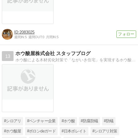
2083025
週間IN:
5
週間OUT:
0
月間IN:
5
ホウ酸屋株式会社 スタッフブログ
13
ホウ酸による木材劣化対策で「ながいき住宅」を実現するホウ酸屋のスタッフブログです。住宅と住まい手様の健康の両立を目指して、日夜がんばっています！
#シロアリ
#ベンチャー企業
#ホウ酸
#防腐防蟻
#防蟻
#ホウ酸屋
#ボロンdeガード
#日本ボレイト
#シロアリ対策