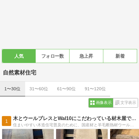
人気
フォロー数
急上昇
新着
自然素材住宅
1〜30位
31〜60位
61〜90位
91〜120位
画像表示
文字表示
木とウールブレスとWal10にこだわっている材木屋ですが
1
住まいやすい木造住宅普及のために、国産材と羊毛断熱材ウールブレスや自然素材塗り壁材ウォーロなどをご紹介しながら、たわいないわがまま社長の独り言も載せてます。