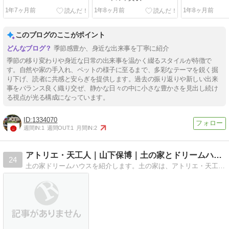
1年7ヶ月前
1年8ヶ月前
1年8ヶ月前
このブログのここがポイント
季節感豊か、身近な出来事を丁寧に紹介
季節の移り変わりや身近な日常の出来事を温かく綴るスタイルが特徴で
す。自然や家の手入れ、ペットの様子に至るまで、多彩なテーマを鋭く掘
り下げ、読者に共感と安らぎを提供します。過去の振り返りや新しい出来
事をバランス良く織り交ぜ、静かな日々の中に小さな豊かさを見出し続け
る視点が光る構成になっています。
1334070
週間IN:
1
週間OUT:
1
月間IN:
2
アトリエ・天工人｜山下保博｜土の家とドリームハウス
24
土の家ドリームハウスを紹介します。土の家は、アトリエ・天工人の山下保博さんが手がけて有名になりました。