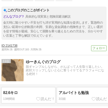
このブログのここがポイント
具体的な現実策と危険回避法解説
金欠時に陥りやすい不安を打ち消す実用的な知識を提供します。緊急時の
支払い延期や公的制度の利用、安易な資金調達の危険性まで、正しい選択
を促す情報が凝縮。安心して困難を乗り越えるための方法を、分かりやす
い言葉と丁寧な解説で伝えています。
2141738
週間IN:
35
週間OUT:
165
月間IN:
35
11
ゆーきんぐのブログ
脱ギャンブルしながら、がんばって人生取り返したい。
絶対スリップしないと心に誓うイケてるアラフォーにな
る絶対！
82.6キロ
アルバイトも勉強
13時間前
3日前