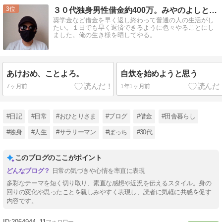
3
３０代独身男性借金約400万。みやのよしとの日常。
奨学金など借金を早く返し終わって普通の人の生活がし
たい。１日でも早く返済できるように色々やることにし
ました。俺の生き様を晒してやる。
あけおめ、ことよろ。
自炊を始めようと思う
7ヶ月前
1年1ヶ月前
#日記
#日常
#おひとりさま
#ブログ
#借金
#田舎暮らし
#独身
#人生
#サラリーマン
#ぼっち
#30代
このブログのここがポイント
日常の気づきや心情を率直に表現
多彩なテーマを短く切り取り、素直な感想や近況を伝えるスタイル。身の
回りの変化や思ったことを親しみやすく表現し、読者に気軽に共感を促す
内容です。
2064944
11