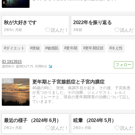
秋が大好きです
2022年を振り返る
2年9ヶ月前
3年前
#ダイエット
#便秘
#敏感肌
#更年期
#更年期症状
#冷え性
1913915
週間IN:
0
週間OUT:
75
月間IN:
0
22
更年期と子宮腺筋症と子宮内膜症
46歳の時に、突然、体調不良が起き、その後、子宮疾患
が見つかりました。その治療、ジェノゲスト、レルミ
ナ、ミレーナと、現在の更年期障害の治療について記し
ていきます。
最近の様子 （2024年 6月）
眩暈 （2024年 5月）
2年2ヶ月前
2年3ヶ月前