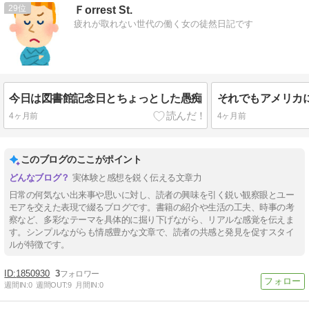
29
Ｆorrest St.
疲れが取れない世代の働く女の徒然日記です
今日は図書館記念日とちょっとした愚痴
それでもアメリカ
4ヶ月前
4ヶ月前
このブログのここがポイント
実体験と感想を鋭く伝える文章力
日常の何気ない出来事や思いに対し、読者の興味を引く鋭い観察眼とユー
モアを交えた表現で綴るブログです。書籍の紹介や生活の工夫、時事の考
察など、多彩なテーマを具体的に掘り下げながら、リアルな感覚を伝えま
す。シンプルながらも情感豊かな文章で、読者の共感と発見を促すスタイ
ルが特徴です。
1850930
3
週間IN:
0
週間OUT:
9
月間IN:
0