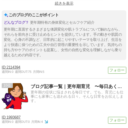
続きを表示
#更年期の不安
このブログのここがポイント
更年期特有の身体変化とセルフケア紹介
更年期に直面するさまざまな体調変化や肌トラブルについて触れながら、
それらを前向きに受け止めるヒントを提供しています。手の動きや肌質の
変化、心身の不調など、日常的に起こりやすいテーマを取り上げ、生活を
より快適に保つための工夫や自己管理の重要性を示しています。気持ちの
持ち方やケアのポイントも提案し、女性の自然な変化を理解しながら乗り
越えるための内容です。
2114394
週間IN:
0
週間OUT:
75
月間IN:
5
10
ブログ記事一覧｜更年期育児 〜毎日あくせくしています〜
更年期の症状に悩まされる毎日です。でも、育児にも仕
事にも家事にも追われる日々。そんな日常をお伝えしま
す。
1993687
週間IN:
0
週間OUT:
0
月間IN:
4