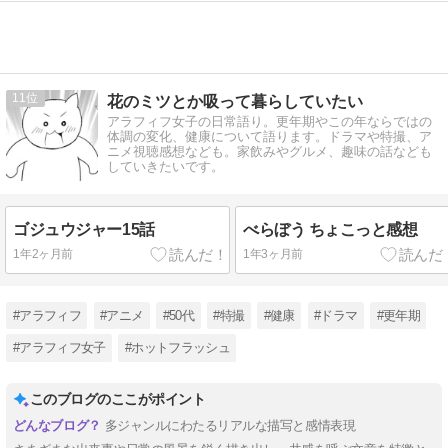
11
花のミツとか吸って暮らしていたい
アラフィフ女子の日常語り。更年期やこの年ならではの
体調の変化、健康について語ります。ドラマや特撮、ア
ニメ視聴感想なども。家飲みやグルメ、趣味の話なども
していきたいです。
ゴジュウジャー15話
べらぼう ちょこっと感想
1年2ヶ月前
1年3ヶ月前
#アラフィフ
#アニメ
#50代
#特撮
#健康
#ドラマ
#更年期
#アラフィフ女子
#ホットフラッシュ
このブログのここがポイント
多ジャンルにわたるリアルな描写と感情表現