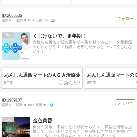
2063505
週間IN:
0
週間OUT:
160
月間IN:
0
20
くじけないで、更年期！
女性なら誰もが通る更年期を乗り越えるヒントを元看護
士がわかりやすく解説。更年期だからといってくじけな
いで！
あんしん通販マートのＡＧＡ治療薬
あんしん通販マートの
6年前
6年前
1969137
週間IN:
0
週間OUT:
80
月間IN:
0
21
金色黄昏
自分の健康、美容などの経験から人々に有益な情報を提
供して、皆が幸せになることを目指してブログを書いて
ます。少しでも皆さんの力になればと思います。