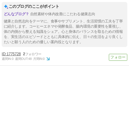
このブログのここがポイント
自然素材や体内改善にこだわる健康志向
健康と自然志向をテーマに、食事やサプリメント、生活習慣の工夫を丁寧
に紹介します。コーヒーエネマや発酵食品、腸内環境の重要性を重視し、
体の内側から整える知識をシェア。心と身体のバランスを取るための情報
を、実生活のエピソードとともに具体的に伝え、日々の生活をより良くし
たいと願う人のための優しい案内役となります。
1775728
2
週間IN:
0
週間OUT:
48
月間IN:
0