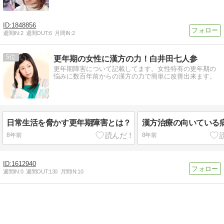
1848856
週間IN:
2
週間OUT:
6
月間IN:
2
5
更年期の女性に漢方の力！白井田七人参
更年期障害について記載してます。女性特有の更年期の
悩みに数百年前からの漢方の力で簡単に改善出来ます。
日常生活を脅かす更年期障害とは？
漢方治療の向いている
8年前
8年前
1612940
週間IN:
0
週間OUT:
130
月間IN:
10