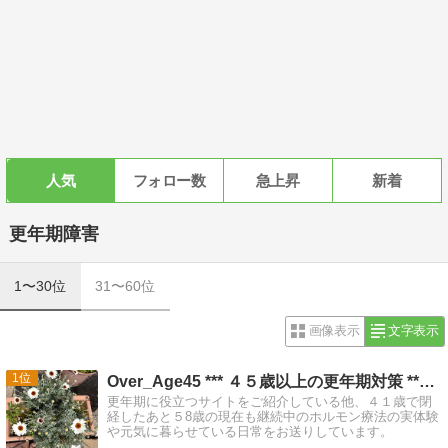
人気
フォロー数
急上昇
新着
更年期障害
1〜30位
31〜60位
画像表示
文字表示
1
Over_Age45 *** ４５歳以上の更年期対策 **…
更年期に役立つサイトをご紹介している他、４１歳で閉
経したあと５8歳の現在も継続中のホルモン療法の実体験
や元気に暮らせている日常をお送りしています。