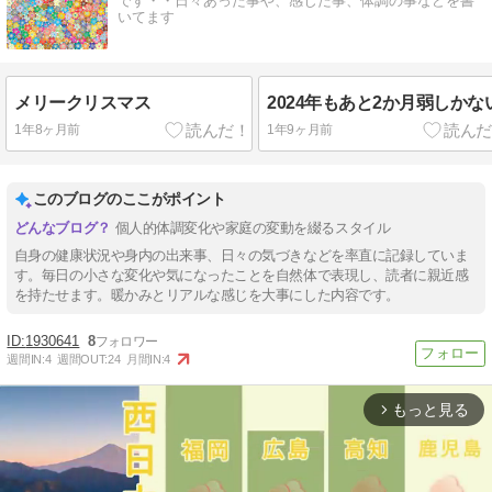
です・・日々あった事や、感じた事、体調の事などを書
いてます
メリークリスマス
2024年もあと2か月弱しかな
1年8ヶ月前
1年9ヶ月前
このブログのここがポイント
個人的体調変化や家庭の変動を綴るスタイル
自身の健康状況や身内の出来事、日々の気づきなどを率直に記録していま
す。毎日の小さな変化や気になったことを自然体で表現し、読者に親近感
を持たせます。暖かみとリアルな感じを大事にした内容です。
1930641
8
週間IN:
4
週間OUT:
24
月間IN:
4
もっと見る
arrow_forward_ios