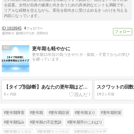
を提案。女性が自身の健康と向き合うための具体的なヒントも満載です。
リアルな経験を交えながら、変化を前向きに受け止めるきっかけを与える
内容になっています。
1918945
4
週間IN:
0
週間OUT:
125
月間IN:
5
9
更年期も軽やかに
更年期11年目の気づきやケガ・病気・子育てからの学び
を綴っています。
【タイプ別診断】あなたの更年期はどのタイプ？
6ヶ月前
1年2ヶ月前
#更年期障害
#更年期
#更年期症状
#更年期太り
#更年期対策
#更年期悩み
#更年期の不定愁訴
#更年期手のこわばり
#更年期メンタル
#更年期フィジカル
#更年期セルフケア