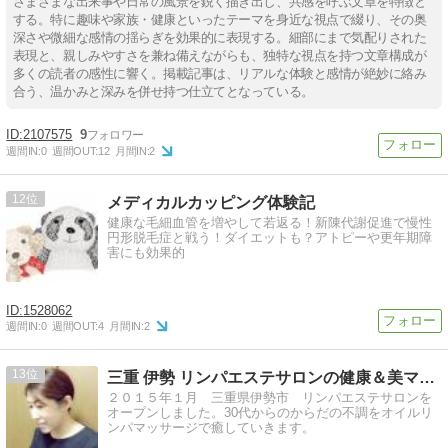
さまざまな出来事や日常の風景を鋭く描き出し、共感を呼ぶ文章を特徴と
する。特に趣味や家族・健康といったテーマを身近な視点で綴り、その奥
深さや微細な感情の揺らぎを効果的に表現する。細部にまで気配りされた
表現と、親しみやすさを兼ね備えながらも、独特な視点を持つ文章構成が
多くの読者の感性に響く。掲載記事は、リアルな体験と感情が絶妙に絡み
合う、温かみと深みを併せ持つ仕立てとなっている。
2107575
9
週間IN:
0
週間OUT:
12
月間IN:
2
12
メディカルカッピング体験記
健康な毛細血管を増やして若返る！新陳代謝促進で慢性
円形脱毛症と戦う！ダイエットも？アトピーや更年期障
害にも効果的
1528062
週間IN:
0
週間OUT:
4
月間IN:
2
13
三重 伊勢 リンパエステサロンの健康＆美マニアブログ
２０１５年１月 三重県伊勢市 リンパエステサロンを
オープンしました。30代からのからだの不調をオイルリ
ンパマッサージで癒していきます。