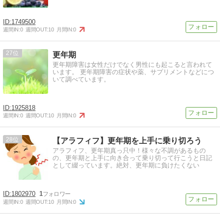
1749500
週間IN:
0
週間OUT:
10
月間IN:
0
27
更年期
更年期障害は女性だけでなく男性にも起こると言われて
います。 更年期障害の症状や薬、サプリメントなどにつ
いて調べています。
1925818
週間IN:
0
週間OUT:
10
月間IN:
0
28
【アラフィフ】更年期を上手に乗り切ろう
アラフィフ、更年期真っ只中！様々な不調があるもの
の、更年期と上手に向き合って乗り切って行こうと日記
として綴っています。絶対、更年期に負けたくない
1802970
1
週間IN:
0
週間OUT:
10
月間IN:
0