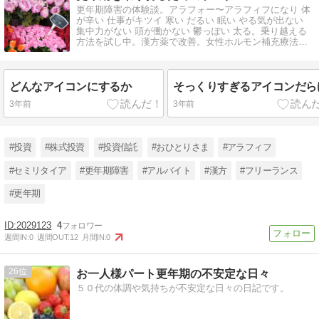
更年期障害の体験談。アラフォー〜アラフィフになり 体
が辛い 仕事がキツイ 寒い だるい 眠い やる気が出ない
集中力がない 頭が働かない 鬱っぽい 太る。乗り越える
方法を試し中。漢方薬で改善。女性ホルモン補充療法に
興味を持つフリーランス。
どんなアイコンにするか
そっくりすぎるアイコンだら
3年前
3年前
#投資
#株式投資
#投資信託
#おひとりさま
#アラフィフ
#セミリタイア
#更年期障害
#アルバイト
#漢方
#フリーランス
#更年期
2029123
4
週間IN:
0
週間OUT:
12
月間IN:
0
26
お一人様パート更年期の不安定な日々
５０代の体調や気持ちが不安定な日々の日記です。