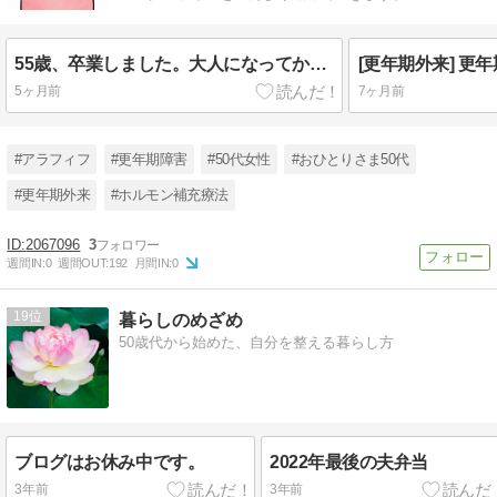
55歳、卒業しました。大人になってから学ぶ意味について
5ヶ月前
7ヶ月前
#アラフィフ
#更年期障害
#50代女性
#おひとりさま50代
#更年期外来
#ホルモン補充療法
2067096
3
週間IN:
0
週間OUT:
192
月間IN:
0
19
暮らしのめざめ
50歳代から始めた、自分を整える暮らし方
ブログはお休み中です。
2022年最後の夫弁当
3年前
3年前