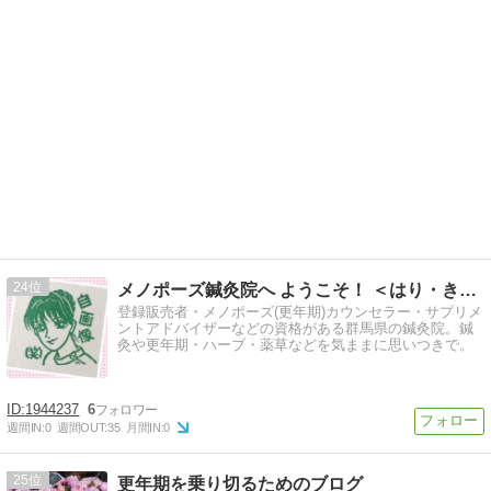
24
メノポーズ鍼灸院へ ようこそ！ ＜はり・きゅう陽明堂＞
登録販売者・メノポーズ(更年期)カウンセラー・サプリメ
ントアドバイザーなどの資格がある群馬県の鍼灸院。鍼
灸や更年期・ハーブ・薬草などを気ままに思いつきで。
1944237
6
週間IN:
0
週間OUT:
35
月間IN:
0
25
更年期を乗り切るためのブログ