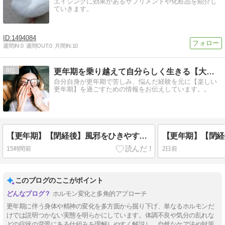
エイジングに効果があるサプリメントや化粧品を紹介し
ていきます。
1494084
週間IN:
0
週間OUT:
0
月間IN:
10
8
更年期を乗り越えて自分らしく生きる【大人女子の駆け込み寺】
自分自身が更年期で苦しみ、悩んだ経験を元に【楽しい
更年期】を過ごすための情報をお伝えしています。。
【更年期】【閉経後】風邪をひきやすくなった私〜免疫力の低下を実感して始めた体づくり〜
15時間前
2日前
このブログのここがポイント
ホルモン変化と多角的アプローチ
更年期に伴う身体や精神の変化を多方面から掘り下げ、単なるホルモンだ
けでは説明つかない実態を明らかにしています。体調不良や気分の乱れな
どの症状の背景にある仕組みを理解しやすく解説し、自然なケア法や対策