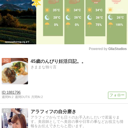
Powered by 
GliaStudios
Mute
3
45歳のんびり妊活日記。。
きままな独り言
1881796
週間IN:
2
週間OUT:
6
月間IN:
2
4
アラフィフの自分磨き
アラフィフからでも日々のお手入れしだいで若返りま
す。美容師としてヘ美容の事や日常の事などお役立ち情
報をお伝えできたらと思います。