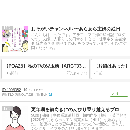
17
おそがいチャンネル 〜あらあら主婦の絵日記帳〜
こんにちは、へそです。アラフィフ主婦の絵日記ブログ
です。夫婦二人暮らしの日常を中心に、仕事ネタ 芸能ネ
タ 緑内障ネタ 釣りネタetc.をつづっています。ぜひご訪
問くださいね。
【PQA25】私の中の児玉清【ARGT339】
18時間前
2日前
1996082
10
週間IN:
0
週間OUT:
228
月間IN:
0
18
更年期を前向きにのんびり乗り越えるブログです。
50歳 | 独身 | 事務系派遣社員 | 超内向型 | 旅行・英語好き
| 2020年7月からホルモン補充療法（HRT）を始めまし
た。 治療のことや更年期にまつわる体の変化、働き方、
シングルライフをのんびり綴っていきます。