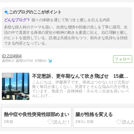
このブログのここがポイント
個々の体験を通じて気づきと癒しを伝える内容
多様な婦人科のテーマを扱い、自然な感情や回復の兆しを丁寧に描写。生
活の中で直面する身体の変化や精神の動きを素直に伝え、自己理解と癒し
のヒントを提供している。読者は共感を持ちつつ、前向きな気持ちを持続
できる内容となっている。
2104904
週間IN:
0
週間OUT:
50
月間IN:
0
23
不定愁訴、更年期なんて吹き飛ばせ 15歳若返る 健康に生き…
こんにちは。伊藤壽子です。病名はつかないけど元気が
無く毎日が楽しくない。見渡すとそんな悩みの方が増え
ています。免疫力・自律神経・ホルモン分泌を高いレベ
ルに上げ…
熱中症や良性突発性頭部めまい
腸が性格を変える
2年前
2年2ヶ月前