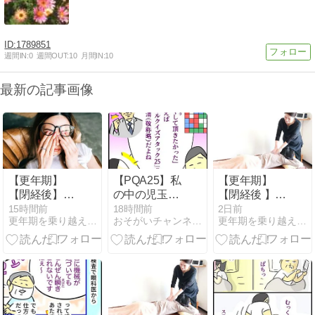
1789851
週間IN:
0
週間OUT:
10
月間IN:
10
最新の記事画像
【更年期】
【PQA25】私
【更年期】
【閉経後】風
の中の児玉清
【閉経後 】突
邪をひきやす
【ARGT339】
然始まった
15時間前
18時間前
2日前
更年期を乗り越えて自分らしく生きる【大人女子の駆け込み寺】
おそがいチャンネル 〜あらあら主婦の絵日記帳〜
更年期を乗り越えて自分らしく生きる【大人女子の駆け込み寺】
くなった私〜
「手のひび割
免疫力の低下
れ」〜私が実
を実感して始
感した女性ホ
めた体づく
ルモンの影
り〜
響〜