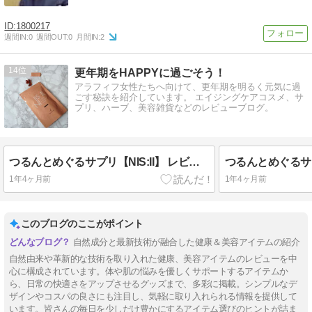
1800217
週間IN:
0
週間OUT:
0
月間IN:
2
14
更年期をHAPPYに過ごそう！
アラフィフ女性たちへ向けて、更年期を明るく元気に過
ごす秘訣を紹介しています。 エイジングケアコスメ、サ
プリ、ハーブ、美容雑貨などのレビューブログ。
つるんとめぐるサプリ【NIS:II】 レビュー
1年4ヶ月前
1年4ヶ月前
このブログのここがポイント
自然成分と最新技術が融合した健康＆美容アイテムの紹介
自然由来や革新的な技術を取り入れた健康、美容アイテムのレビューを中
心に構成されています。体や肌の悩みを優しくサポートするアイテムか
ら、日常の快適さをアップさせるグッズまで、多彩に掲載。シンプルなデ
ザインやコスパの良さにも注目し、気軽に取り入れられる情報を提供して
います。皆さんの毎日を少しだけ豊かにするアイテム選びのヒントが詰ま