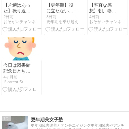
【片鱗はあっ
【更年期】役
【率直な感
た】振り返れ
に立たない
想】朝、妻の
ば、子どもの
私、、当たり
寝姿を見てひ
2日前
3日前
4日前
おそがいチャンネル 〜あらあら主婦の絵日記帳〜
更年期を乗り越えて自分らしく生きる【大人女子の駆け込み寺】
おそがいチャンネル 〜あらあら主婦の絵日記帳〜
頃からそうだ
前の事が出来
と言
った
ない私、、苦
しむ貴女へ
今日は図書館
記念日とちょ
っとした愚痴
4ヶ月前
Ｆorrest St.
7
更年期美女子塾
更年期障害改善とアンチエイジング更年期障害やアンチ