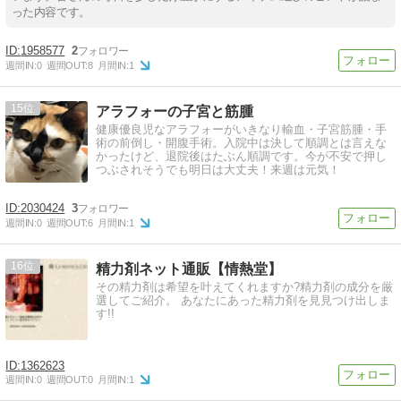
った内容です。
1958577
2
週間IN:
0
週間OUT:
8
月間IN:
1
15
アラフォーの子宮と筋腫
健康優良児なアラフォーがいきなり輸血・子宮筋腫・手
術の前倒し・開腹手術。入院中は決して順調とは言えな
かったけど、退院後はたぶん順調です。今が不安で押し
つぶされそうでも明日は大丈夫！来週は元気！
2030424
3
週間IN:
0
週間OUT:
6
月間IN:
1
16
精力剤ネット通販【情熱堂】
その精力剤は希望を叶えてくれますか?精力剤の成分を厳
選してご紹介。 あなたにあった精力剤を見見つけ出しま
す!!
1362623
週間IN:
0
週間OUT:
0
月間IN:
1