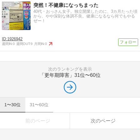
30
突然！不健康になっちまった
40代・おっさん女子。独立開業したのに、3カ月たった頃
から、やや深刻な体調不良。健康になるなら何でもやる
ぜー！
1926942
週間IN:
0
週間OUT:
9
月間IN:
0
次のランキングを表示
「更年期障害」
31位〜60位
1〜30位
31〜60位
前のページ
次のページ