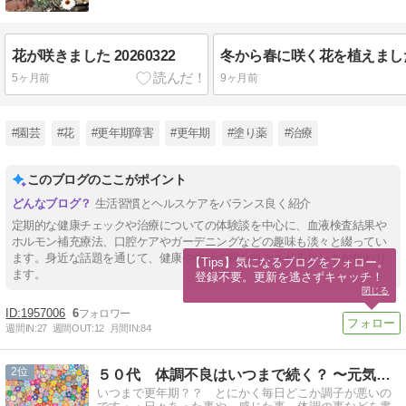
花が咲きました 20260322
5ヶ月前
9ヶ月前
#園芸
#花
#更年期障害
#更年期
#塗り薬
#治療
このブログのここがポイント
生活習慣とヘルスケアをバランス良く紹介
定期的な健康チェックや治療についての体験談を中心に、血液検査結果や
ホルモン補充療法、口腔ケアやガーデニングなどの趣味も淡々と綴ってい
ます。身近な話題を通じて、健康や生活の質を向上させるヒントが伝わり
【Tips】気になるブログをフォロー。

ます。
登録不要。更新を逃さずキャッチ！
閉じる
1957006
6
週間IN:
27
週間OUT:
12
月間IN:
84
2
５０代 体調不良はいつまで続く？ 〜元気になりたいなぁ〜
いつまで更年期？？ とにかく毎日どこか調子が悪いの