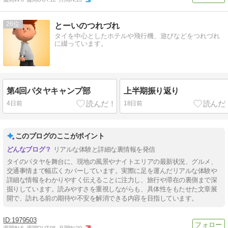
26
とーいのつれづれ
タイを中心としたホテルや飛行機、遊びなどをつれづれ
に綴っています。
第4回パタヤキャンプ部
上半期振り返り
4日前
18日前
このブログのここがポイント
リアルな体験と詳細な裏情報を発信
タイのパタヤを舞台に、現地の風景やナイトエリアの最新状況、グルメ、
交通事情まで幅広くカバーしています。実際に足を運んだリアルな体験や
詳細な情報をわかりやすく伝えることに注力し、旅行や滞在の裏側まで深
掘りしています。読みやすさを重視しながらも、具体性をもたせた文章展
開で、訪れる前の期待や不安を解消できる内容を目指しています。
1979503
週間IN:
5
週間OUT:
95
月間IN:
20