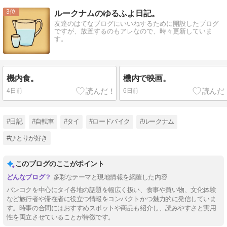
Mute
3
ルークナムのゆるふよ日記。
友達のはてなブログにいいねするために開設したブログ
ですが、放置するのもアレなので、時々更新していま
す。
機内食。
機内で映画。
4日前
6日前
#日記
#自転車
#タイ
#ロードバイク
#ルークナム
#ひとりが好き
このブログのここがポイント
多彩なテーマと現地情報を網羅した内容
バンコクを中心にタイ各地の話題を幅広く扱い、食事や買い物、文化体験
など旅行者や滞在者に役立つ情報をコンパクトかつ魅力的に発信していま
す。時事の合間にはおすすめスポットや商品も紹介し、読みやすさと実用
性を両立させていることが特徴です。