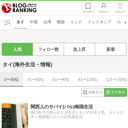
リーダー
ログイン
メニュー
タイ
中国
台湾
韓国
インド
インドネシア
カン
人気
フォロー数
急上昇
新着
タイ(海外生活・情報)
1〜30位
31〜60位
61〜90位
91〜120位
121〜150位
画像表示
文字表示
1
関西人のサバイ(バル)南国生活
南の島での知られざる生活とタイの日本人気。タイ人の
夫と保護猫たちとのお気楽生活。