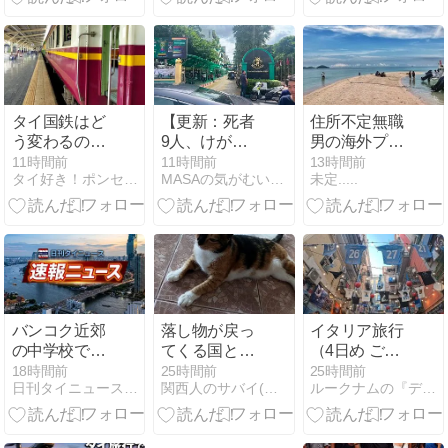
たら
Koh Taruへ｜
リペ島 2026年
7月26日
タイ国鉄はど
【更新：死者
住所不定無職
う変わるの
9人、けが人
男の海外プラ
か？ レッドラ
15人】バンコ
プラ旅(インド
11時間前
11時間前
13時間前
タイ好き！ポンセの大冒険
MASAの気がむいたら日記 2nd Edition
未定.....
インから読み
ク北郊の中高
ネシア編第３
解くSRTの未
学校で乱射事
章)
来図
件、2人死
亡・多数負傷
容疑者の生徒
は自殺
バンコク近郊
落し物が戻っ
イタリア旅行
の中学校で男
てくる国と来
（4日め ご近
子生徒が銃乱
ない国の違い
所飲み＠ナポ
18時間前
25時間前
25時間前
日刊タイニュース | タイの今がわかる
関西人のサバイ(バル)南国生活
ルークナムの『デブだけどタイで自転車のってます。』
射、教員や児
(私見)
リ2026年7月
童9人死亡15
29日）
人負傷 自宅で