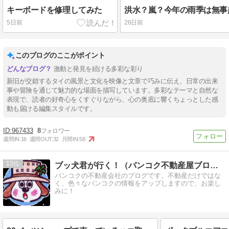
キーボードを修理してみた
5日前
26日前
このブログのここがポイント
激動と発見を続ける多彩な彩り
新旧が交錯するタイの風景と文化を映像と文章で巧みに伝え、日常の出来
事や冒険を通じて魅力的な場面を描写しています。多彩なテーマと自然な
表現で、読者の好奇心をくすぐりながら、心の奥底に響くちょっとした感
動も届ける編集スタイルです。
967433
8
週間IN:
16
週間OUT:
32
月間IN:
58
13
ブッ犬君が行く！（バンコク不動産屋ブログ）
バンコクの不動産会社のブログです。不動産だけではな
く、色々なバンコクの情報をアップしますので、お楽し
みに！