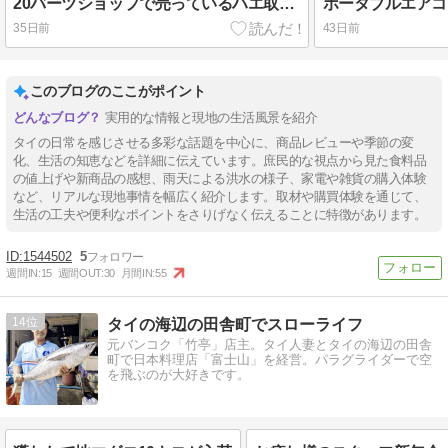
20バーツショップで売っているハエ取り紙の効果
35日前
43日前
このブログのここがポイント
実用的な情報と現地の生活風景を紹介
タイの日常を感じさせる多彩な話題を中心に、商品レビューや季節の変
化、生活の知恵などを詳細に伝えています。庶民的な視点から見た食料品
の値上げや新商品の感想、雨天による洪水の様子、家電や雑貨の購入体験
など、リアルな現地事情を幅広く紹介します。取材や購買体験を通じて、
生活の工夫や便利なポイントをさりげなく伝えることに特徴があります。
1544502
5
週間IN:
15
週間OUT:
30
月間IN:
55
14
タイの海辺の田舎町でスローライフ
元バンコク「竹亭」店主。タイ人妻とタイの海辺の田舎
町で日本料理店「富士山」を経営。パラグライダーで空
を飛ぶのが大好きです。