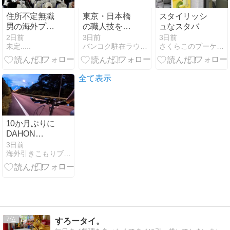
住所不定無職
東京・日本橋
スタイリッシ
男の海外プラ
の職人技をタ
ュなスタバ
プラ旅(インド
イにお届け！
2日前
3日前
3日前
未定.....
バンコク駐在ラウンジ
さくらこのプーケット的日常
ネシア編第1
「日本橋とん
章)
かつ 一
HAJI…（タイ
ニュースクロ
全て表示
スボンバー）
10か月ぶりに
DAHON
Boardwalkで
3日前
海外引きこもりブログ（ピサヌロークに居座る）
朝チャリ。パ
ンクと変速不
良の修理
7
すろータイ。