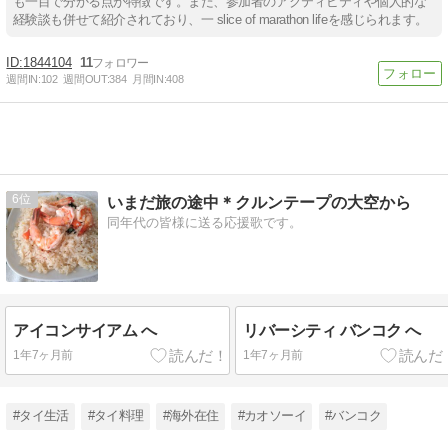
も一目で分かる点が特徴です。また、参加者のアクティビティや個人的な
経験談も併せて紹介されており、一 slice of marathon lifeを感じられます。
1844104
11
週間IN:
102
週間OUT:
384
月間IN:
408
6
いまだ旅の途中＊クルンテープの大空から
同年代の皆様に送る応援歌です。
アイコンサイアム へ
リバーシティ バンコク へ
1年7ヶ月前
1年7ヶ月前
#タイ生活
#タイ料理
#海外在住
#カオソーイ
#バンコク