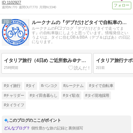
1102927
週間IN:
770
週間OUT:
770
月間IN:
3340
2
ルークナムの『デブだけどタイで自転車のってます。』
ルークナムのFC2ブログ『デブだけどタイで走ってま
す』の自転車版にしようと思っています。情報発信とい
うよりは、タイに住むDB＆BBA（デブ＆ばばあ）の日記
になります。
イタリア旅行（4日め ご近所飲み＠ナポリ2026年7月29日）
25時間前
2日前
#タイ旅行
#タイ
#バンコク
#ルークナム
#タイで自転車
#チャリダー
#タイ田舎暮らし
#タイ駐在
#タイ現地採用
#タイライフ
このブログのここがポイント
個性豊かな旅の記録と裏側描写