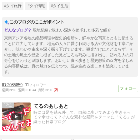
#タイ旅行
#タイ情報
#タイ生活
このブログのここがポイント
現地情緒と味わい深さを追求した多彩な紹介
東南アジア各地の絶品料理や歴史的名所を、鮮やかな写真とともに伝える
ことに注力しています。地元の人々に愛され続ける店や文化財を丁寧に紹
介し、味わいや由来を深く掘り下げています。観光だけにとどまらず、そ
の土地の風土や歴史に根ざした見どころも巧みに描き出し、訪れる人の好
奇心をじわりと刺激します。おいしい食べ歩きと歴史散策の双方を楽しめ
る内容構成は、真の魅力を伝えつつ、読み進める楽しさも追究していま
す。
2085859
11
週間IN:
16
週間OUT:
44
月間IN:
90
12
てるのあしあと
時には足を踏み外して、自然に歩いてみよう生きるっ
て？幸せって？そんな素朴な疑問をテーマに「てる」が
綴った日常ブログ