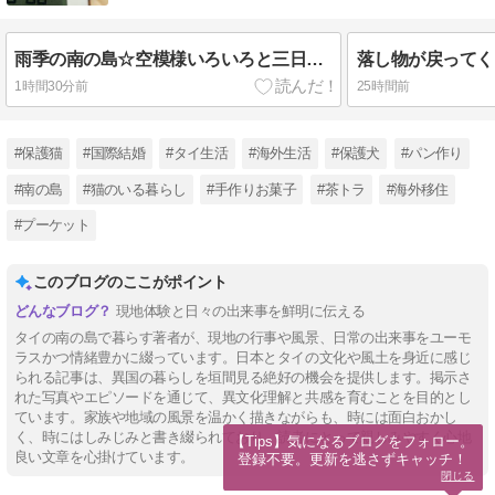
雨季の南の島☆空模様いろいろと三日月など
1時間30分前
25時間前
#保護猫
#国際結婚
#タイ生活
#海外生活
#保護犬
#パン作り
#南の島
#猫のいる暮らし
#手作りお菓子
#茶トラ
#海外移住
#プーケット
このブログのここがポイント
現地体験と日々の出来事を鮮明に伝える
タイの南の島で暮らす著者が、現地の行事や風景、日常の出来事をユーモ
ラスかつ情緒豊かに綴っています。日本とタイの文化や風土を身近に感じ
られる記事は、異国の暮らしを垣間見る絶好の機会を提供します。掲示さ
れた写真やエピソードを通じて、異文化理解と共感を育むことを目的とし
ています。家族や地域の風景を温かく描きながらも、時には面白おかし
く、時にはしみじみと書き綴られており、読者にとって親しみやすく心地
【Tips】気になるブログをフォロー。

良い文章を心掛けています。
登録不要。更新を逃さずキャッチ！
閉じる