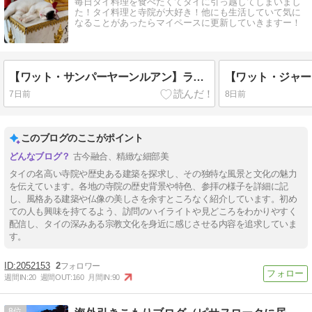
毎日タイ料理を食べたくてタイに引っ越してしまいまし
た！タイ料理と寺院が大好き！他にも生活していて気に
なることがあったらマイペースに更新していきますー！
【ワット・サンパーヤーンルアン】ランプーンで絶対行くべき美しい寺院。
7日前
8日前
このブログのここがポイント
古今融合、精緻な細部美
タイの名高い寺院や歴史ある建築を探求し、その独特な風景と文化の魅力
を伝えています。各地の寺院の歴史背景や特色、参拝の様子を詳細に記
し、風格ある建築や仏像の美しさを余すところなく紹介しています。初め
ての人も興味を持てるよう、訪問のハイライトや見どころをわかりやすく
配信し、タイの深みある宗教文化を身近に感じさせる内容を追求していま
す。
2052153
2
週間IN:
20
週間OUT:
160
月間IN:
90
8