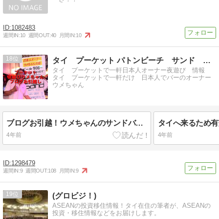
1082483
週間IN:
10
週間OUT:
40
月間IN:
10
18
タイ プーケット パトンビーチ サンド バー 夜遊び情報
タイ プーケットで一軒日本人オーナー夜遊び 情報
タイ プーケットで一軒だけ 日本人でバーのオーナー
ウメちゃん
ブログお引越！ウメちゃんのサンドバー＆プーケット夜遊びブログ
4年前
4年前
1298479
週間IN:
9
週間OUT:
108
月間IN:
9
19
(グロビジ！)
ASEANの投資移住情報！タイ在住の筆者が、ASEANの
投資・移住情報などをお届けします。