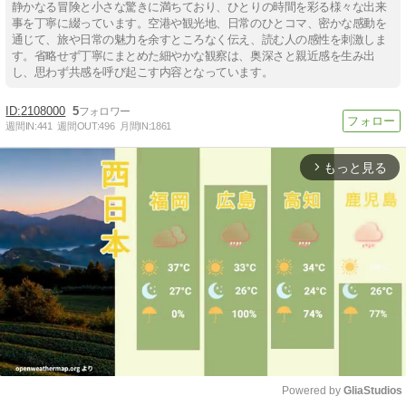
静かなる冒険と小さな驚きに満ちており、ひとりの時間を彩る様々な出来
事を丁寧に綴っています。空港や観光地、日常のひとコマ、密かな感動を
通じて、旅や日常の魅力を余すところなく伝え、読む人の感性を刺激しま
す。省略せず丁寧にまとめた細やかな観察は、奥深さと親近感を生み出
し、思わず共感を呼び起こす内容となっています。
2108000
5
週間IN:
441
週間OUT:
496
月間IN:
1861
もっと見る
arrow_forward_ios
Powered by 
GliaStudios