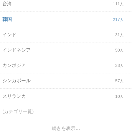
台湾
111
韓国
217
インド
31
インドネシア
50
カンボジア
33
シンガポール
57
スリランカ
10
(カテゴリ一覧)
続きを表示…