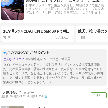
海外引きこもりブログ（ピサヌロークに居座る）
日本のサラリーマン生活を脱落し、怠惰にタイで生き長
らえている生ける屍？の生存確認ブログです。ブログ内
容はタイ生活は程々で猫や自転車ばかりな気がします。
10か月ぶりにDAHON Boardwalkで朝チャリ。パンクと変速不良の修理
3日前
4日前
このブログのここがポイント
実体験中心のタイ生活と日常風景
タイのピサヌロークを拠点に、多彩な日常トピックスを綴る実体験記録
だ。街の風景や食事、季節の移り変わり、個人的な出来事や思考を率直に
綴ることで、リアルな現地生活の魅力を伝えている。日常の何気ない瞬間
にこそ、魅力や奥深さを見出す視点が特徴的だ。読者は世界の異文化や生
活実感に触れることができるだろう。
1971059
7
週間IN:
18
週間OUT:
132
月間IN:
204