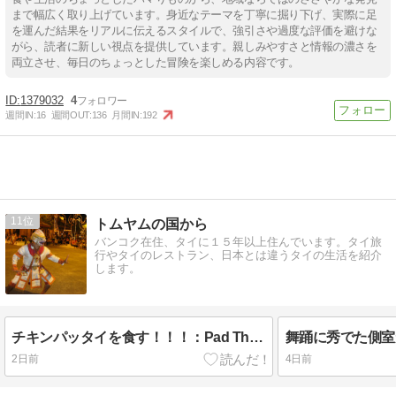
まで幅広く取り上げています。身近なテーマを丁寧に掘り下げ、実際に足
を運んだ結果をリアルに伝えるスタイルで、強引さや過度な評価を避けな
がら、読者に新しい視点を提供しています。親しみやすさと情報の濃さを
両立させ、毎日のちょっとした冒険を楽しめる内容です。
1379032
4
週間IN:
16
週間OUT:
136
月間IN:
192
11
トムヤムの国から
バンコク在住、タイに１５年以上住んでいます。タイ旅
行やタイのレストラン、日本とは違うタイの生活を紹介
します。
チキンパッタイを食す！！！：Pad Thai & Tom Yum 2
2日前
4日前