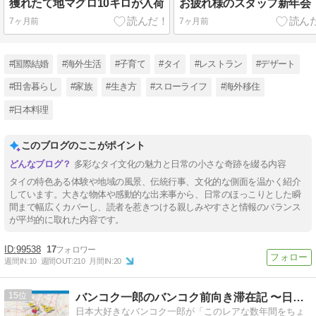
獲れたて地マグロ10キロが入荷
お疲れ様のスタッフ新年会
7ヶ月前
7ヶ月前
#国際結婚
#海外生活
#子育て
#タイ
#レストラン
#デザート
#田舎暮らし
#家族
#生き方
#スローライフ
#海外移住
#日本料理
このブログのここがポイント
多彩なタイ文化の魅力と日常の小さな奇跡を綴る内容
タイの特色ある体験や地域の風景、伝統行事、文化的な側面を温かく紹介
しています。大きな物体や感動的な出来事から、日常のほっこりとした瞬
間まで幅広くカバーし、読者を惹きつける親しみやすさと情報のバランス
が平均的に取れた内容です。
99538
17
週間IN:
10
週間OUT:
210
月間IN:
20
15
バンコク一郎のバンコク前向き滞在記 〜日本に帰るその日まで〜
日本大好きなバンコク一郎が「このレアな数年間をちょ