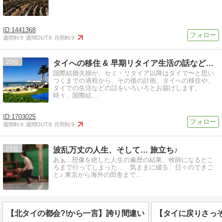
1441368
週間IN:
9
週間OUT:
9
月間IN:
9
20
タイへの移住 & 早期リタイア生活の話などをいろいろと
国際結婚夫婦が、セミ・リタイア以降はタイで〜と思い
つくまでの過程から、その後の計画、タイへの移住や、
タイでの生活などの話をいろいろとお届けします。
時々、国際結…
1703025
週間IN:
9
週間OUT:
9
月間IN:
9
21
波乱万丈の人生、そして… 旅立ち♪
あぁ...想像を絶した人生の遍歴の結果、牧師になるとこ
ろまで行ってしまった... 気ままに綴る、日々のできご
と♪ 東京から海外の田舎まで…
【北タイの都会?!から一言】誇り間違い
【タイに戻りさっ