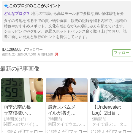
このブログのここがポイント
地元の市場から高級モールまで多様な買い物体験を紹介
タイの各地を巡る中での買い物や食事、観光の記録を綴る内容で、地域の
特色やおすすめスポット、文化を感じながらの楽しみ方を伝えています。
ショッピングやグルメ、絶景スポットもバランス良く取り上げており、読
者に新しい発見と旅行のヒントを提供しています。
1286505
7
週間IN:
20
週間OUT:
340
月間IN:
160
最新の記事画像
雨季の南の島
最近スパムメ
【Underwater:
☆空模様いろ
イルが増えた
Log】2日目の
いろと三日月
ので
朝はいい天
1時間30分前
7時間前
9時間前
関西人のサバイ(バル)南国生活
南国タイでウエルネスな生活を
タイで遊ぶ 。 タイでのダイビングのお話
など
DEEPSEEKに
気、
対策をたずね
Honeycomb・