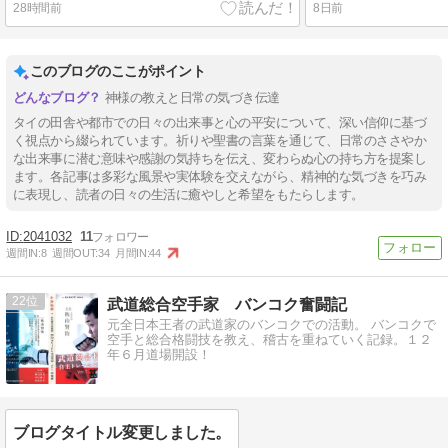
28時間前
8日前
このブログのここがポイント
神様の教えと日常の気づき伝達
タイの田舎や都市での日々の出来事と心の平安について、深い信仰に基づ
く視点から綴られています。祈りや聖書の言葉を通じて、日常のささやか
な出来事に潜む意味や感謝の気持ちを伝え、変わらぬ心の持ち方を提案し
ます。各記事は多彩な風景や実体験を交えながら、精神的な気づきを巧み
に表現し、読者の日々の生活に癒やしと希望をもたらします。
2041032
11
週間IN:
8
週間OUT:
34
月間IN:
44
22
武道総合空手家 バンコク奮闘記
元全日本王者の武道家のバンコクでの活動。 バンコクで
空手と総合格闘技を教え、稽古を重ねていく記録。１２
年６月道場開設！
ブログタイトル変更しました。