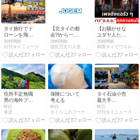
は祖父母を射
殺
タイ旅行でド
【北タイの都
【お騒がせな
ローンを飛ば
会?!から一
ユダヤ人た
す完全ガイド
言】誇り間違
ち】今度はサ
26時間前
28時間前
35時間前
日刊タイニュース | タイの今がわかる
波乱万丈の人生、そして… 旅立ち♪
南国タイでウエルネスな生活を
【2026年最新
い
ムイ島のタイ
版】
事業者を恫喝
住所不定無職
保険について
タイ石油小売
男の海外プラ
考える
最大手
プラ旅(インド
PTTOR、上半
昨日
昨日
昨日
未定.....
さくらこのプーケット的日常
日刊タイニュース | タイの今がわかる
ネシア編第２
期売上3820億
章)
バーツで9.2%
増、EVとライ
フスタイル事
業に投資加速