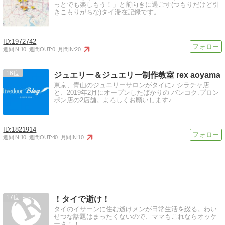
っとでも楽しもう！」と前向きに過ごす(つもりだけど引
きこもりがちな)タイ滞在記録です。
1972742
週間IN:
10
週間OUT:
0
月間IN:
20
16
ジュエリー＆ジュエリー制作教室 rex aoyama
東京、青山のジュエリーサロンがタイに♪ シラチャ店
と、2019年2月にオープンしたばかりの バンコク.プロン
ポン店の2店舗。よろしくお願いします♪
1821914
週間IN:
10
週間OUT:
40
月間IN:
10
17
！タイで逝け！
タイのイサーンに住む逝けメンが日常生活を綴る。わい
せつな話題はまったくないので、ママもこれならオッケ
ーさ！！