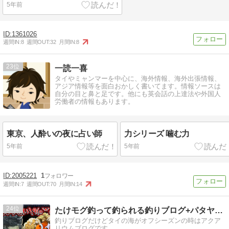
5年前
1361026
週間IN:
8
週間OUT:
32
月間IN:
8
23
一読一喜
タイやミャンマーを中心に、海外情報、海外出張情報、
アジア情報等を面白おかしく書いてます。情報ソースは
自分の目と鼻と足です。他にも英会話の上達法や外国人
労働者の情報もあります。
東京、人酔いの夜に占い師
力シリーズ 噛む力
5年前
5年前
2005221
1
週間IN:
7
週間OUT:
70
月間IN:
14
24
たけモグ釣って釣られる釣りブログ+パタヤの海のかけら
釣りブログだけどタイの海がオフシーズンの時はアクア
リウムブログです