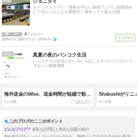
9
ジョニタイ
タイ（チェンマイ）情報を中心に東南アジアに長期滞在
して分かったことを更新中！海外ノマド術も公開
1982238
8
週間IN:
18
週間OUT:
27
月間IN:
75
10
真夏の夜のバンコク生活
バンコクでの生活とかいろいろ記しますバンコクのどう
でもいい情報満載
海外送金のWise、送金時間が短縮で歓喜の巻
Shabushiが
4ヶ月前
5ヶ月前
このブログのここがポイント
多彩な訪問記と身近な話題の紹介
食や生活のちょっとしたハマりものから、地域ならではのささやかな発見