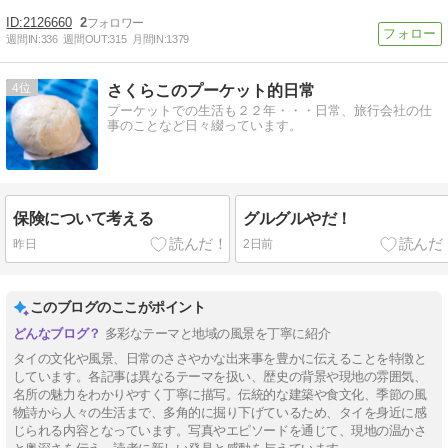
2126660
2
週間IN:
336
週間OUT:
315
月間IN:
1379
4
さくらこのプーケット的日常
プーケットでの生活も２２年・・・日常、旅行会社の仕
事のことなど日々綴っています。
保険について考える
グルグルやだ！
昨日
2日前
このブログのここがポイント
多彩なテーマと地域の風景を丁寧に紹介
タイの文化や風景、日常のささやかな出来事を豊かに伝えることを特徴と
しています。各記事は異なるテーマを扱い、歴史の背景や現地の雰囲気、
名所の魅力をわかりやすく丁寧に描写。伝統的な建築や食文化、季節の風
物詩から人々の生活まで、多角的に掘り下げているため、タイを身近に感
じられる内容となっています。写真やエピソードを通じて、現地の温かさ