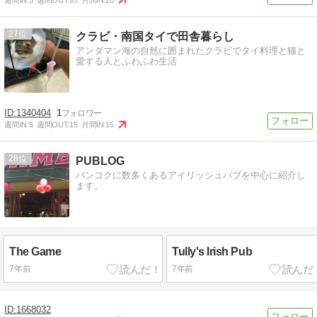
27
クラビ・南国タイで田舎暮らし
アンダマン海の自然に囲まれたクラビでタイ料理と猫と
愛する人とふわふわ生活
1340404
1
週間IN:
5
週間OUT:
15
月間IN:
15
28
PUBLOG
バンコクに数多くあるアイリッシュパブを中心に紹介し
ます。
The Game
Tully's Irish Pub
7年前
7年前
1668032