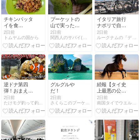
チキンパッタ
プーケットの
イタリア旅行
イを食
山で実ったア
ナポリで自転
す！！！：
ボカドもらっ
車シティツア
2日前
2日前
2日前
トムヤムの国から
関西人のサバイ(バル)南国生活
ルークナムの『デブだけどタイで自転車のってます。』
Pad Thai &
た!
ー （4日め
Tom Yum 2
2026年7月29
日）
逆ドナ第四
グルグルや
続報【タイ史
弾！おまえじ
だ！
上最悪の公務
ゃないやつ、
員試験不正事
2日前
2日前
2日前
たけモグ釣って釣られる釣りブログ+パタヤの海のかけら
さくらこのプーケット的日常
南国タイでウエルネスな生活を
たくさん確
件】不正に関
保！のまき
与した5,925人
2027/7/27
を解雇または
採用候補者名
簿から