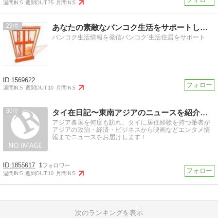
週間IN:
5
週間OUT:
75
月間IN:
5
29
あなたの素敵なバンコク生活をサポートします。
バンコク生活情報を発信バンコク’生活住居をサポート
1569622
週間IN:
5
週間OUT:
10
月間IN:
5
30
タイ在日記〜東南アジアのニュースを紹介するブログ〜
アジア各国を何度も訪れ、タイに居住経験を持つ筆者が
アジアの政治・経済・ビジネスから映画などエンタメ情
報までニュースをお届けします！
1855617
1
週間IN:
5
週間OUT:
10
月間IN:
5
次のランキングを表示