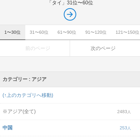
「タイ」
31位〜60位
1〜30位
31〜60位
61〜90位
91〜120位
121〜150位
前のページ
次のページ
カテゴリー : アジア
(↑上のカテゴリへ移動)
※アジア(全て)
2483
中国
253