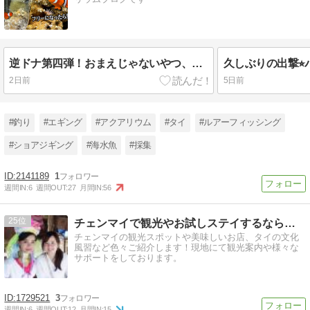
逆ドナ第四弾！おまえじゃないやつ、たくさん確保！のまき2027/7/27
2日前
5日前
#釣り
#エギング
#アクアリウム
#タイ
#ルアーフィッシング
#ショアジギング
#海水魚
#採集
2141189
1
週間IN:
6
週間OUT:
27
月間IN:
56
25
チェンマイで観光やお試しステイするなら『バーン・チェンマイ』
チェンマイの観光スポットや美味しいお店、タイの文化
風習など色々ご紹介します！現地にて観光案内や様々な
サポートをしております。
1729521
3
週間IN:
6
週間OUT:
12
月間IN:
15