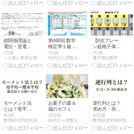
用
る!? 独立前提
生起なし lm 係
数の特徴
総関係理論と
第460回 数学
【4次プレー
電位・逆電位
検定準１級 の
ン超格子体と
差ベクトル ～
合否結果が出
正負反転体を
7日前
7日前
7日前
＝人類に希望を授ける方程式革命＝
50代から理数を学ぶ。 - ブログ
魔方陣の数学
『電磁誘導の
ました
介し1対1対応
理』再び～ JO
の関係にある
準備論文
4次魔方陣た
NO.269
ち】
モーメント法
お菓子の森＆
逆行列とは？
とは？母平均
蔵のカフェ
求め方・存在
＝標本平均の
条件・2×2／
8日前
12日前
12日前
数理経済学的特別計画
50代から理数を学ぶ。 - ブログ
数理経済学的特別計画
発想と最尤法
3×3の計算を
との使い分け
わかりやすく
解説