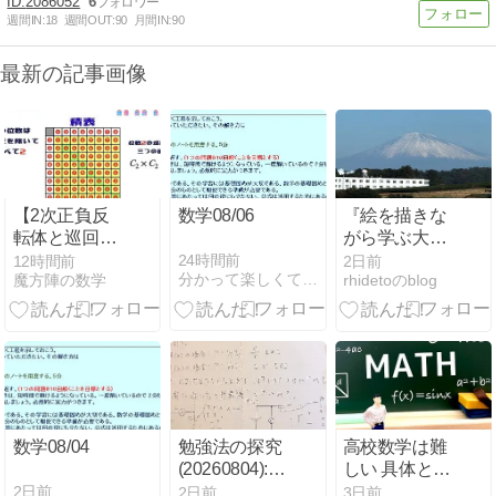
2086052
6
週間IN:
18
週間OUT:
90
月間IN:
90
最新の記事画像
【2次正負反
数学08/06
『絵を描きな
転体と巡回群
がら学ぶ大学
の直積】
の数学』を公
24時間前
12時間前
2日前
分かって楽しくてドンドン伸びる10分学習
魔方陣の数学
rhidetoのblog
開しました
数学08/04
勉強法の探究
高校数学は難
(20260804):ノ
しい 具体と抽
ートの半分は
象を行き来す
2日前
2日前
3日前