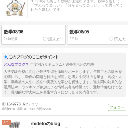
１日10分で楽しく数学が上達出来ます。数学を通して
「学ぶって楽しい」「分かるって楽しい」って思ってく
れたら嬉しいです。
数学08/06
数学08/05
24時間前
2日前
このブログのここがポイント
年度別カリキュラムと過去問活用の指導
大学受験合格に向けた数学学習を徹底サポートします。年度ごとの計画を
明確に示し、独自の問題と解法を展開。思考力や記述力を磨き、高校・大
学・卒業後の人生に役立つ実践的な学びを促進します。過去問の効果的な
活用法や、ランキング参加による情報共有も特徴です。受験準備だけでな
く、長期的な学力向上を目指す方々にぴったりの内容です。
1649778
6
週間IN:
50
週間OUT:
440
月間IN:
250
3
rhidetoのblog