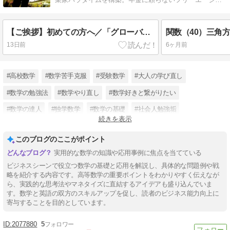
ント・ライフスタイルを実践中。
【ご挨拶】初めての方へ／「グローバルビジネスで役立つ数学！」を連載中！
関数（40）三角
13日前
6ヶ月前
#高校数学
#数学苦手克服
#受験数学
#大人の学び直し
#数学の勉強法
#数学やり直し
#数学好きと繋がりたい
#数学の達人
#独学数学
#数学の基礎
#社会人勉強垢
続きを表示
#理系の思考力
このブログのここがポイント
実用的な数学の知識や応用事例に焦点を当てている
ビジネスシーンで役立つ数学の基礎と応用を解説し、具体的な問題例や戦
略を紹介する内容です。高等数学の重要ポイントをわかりやすく伝えなが
ら、実践的な思考法やマネタイズに直結するアイデアも盛り込んでいま
す。数学と英語の双方のスキルアップを促し、読者のビジネス能力向上に
寄与することを目的としています。
2077880
5