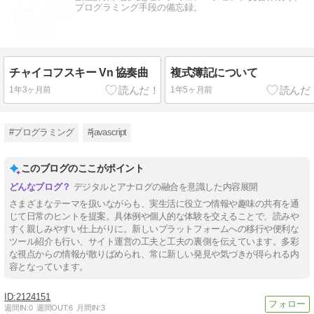
プログラミング手段の備忘録。
チャイコフスキー Vn 協奏曲
複式簿記について
1年3ヶ月前
1年5ヶ月前
#プログラミング
#javascript
このブログのここがポイント
デジタルとアナログの融合を意識した内容展開
さまざまなテーマを扱いながらも、実生活に役立つ情報や趣味の共有を通
じて日常のヒントを提案。具体例や個人的な体験を交えることで、読みや
すく親しみやすい仕上がりに。新しいプラットフォームへの移行や便利な
ツール紹介も行い、サイト運営の工夫と工夫の裏側を伝えています。多彩
な視点からの情報が散りばめられ、常に新しい発見や気づきが得られる内
容となっています。
2124151
週間IN:
0
週間OUT:
6
月間IN:
3