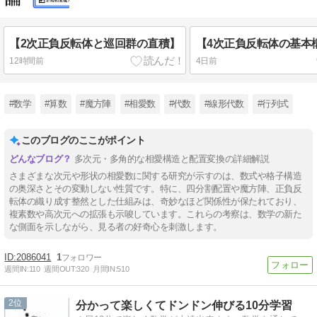
【2次正負反転体と巡回群の直積】
【4次正負反転体の基本
12時間前
4日前
#数学
#算数
#魔方陣
#相愛数
#代数
#線形代数
#行列式
このブログのここがポイント
多次元・多角的な相愛構造と配置変換の詳細解説
さまざまな次元や形状の相愛数に関する研究が示すのは、数式や格子構造
の奥深さとその変動しない性質です。特に、四分割配置や魔方陣、正負反
転体の織り成す整然とした仕組みは、奇妙なほど関係性が保たれており、
複素数や高次元への拡張も示唆しています。これらの考察は、数学の新た
な側面を示しながら、見る者の好奇心を刺激します。
2086041
1
週間IN:
110
週間OUT:
320
月間IN:
510
2
分かって楽しくてドンドン伸びる10分学習