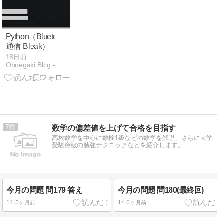
Various
Sampling
Periods Using
Cyclic
Python（Bluetooth
Reformulation
通信-Bleak）
18日前
Oboegaki Blog - おぼえがきの雑ブログ
7
数学の偏差値を上げて合格を目指す
高校数学を中心に数検1級などの数学を解説。さらに大学
受験突破の勉強テクニックなどを紹介します。
今月の問題 問179 答え
今月の問題 問180(最終回)
1年5ヶ月前
1年6ヶ月前