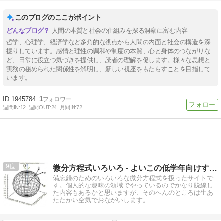
このブログのここがポイント
人間の本質と社会の仕組みを探る洞察に富む内容
哲学、心理学、経済学など多角的な視点から人間の内面と社会の構造を深
掘りしています。感情と理性の調和や制度の本質、心と身体のつながりな
ど、日常に役立つ気づきを提供し、読者の理解を促します。様々な思想と
実務の秘められた関係性を解明し、新しい視座をもたらすことを目指して
います。
1945784
1
週間IN:
12
週間OUT:
24
月間IN:
72
9
微分方程式いろいろ - よいこの低学年向けすうがくひろば
備忘録のためのいろいろな微分方程式を扱ったサイトで
す。個人的な趣味の領域でやっているのでかなり脱線し
た内容もあるかと思いますが、そのへんのところは生あ
たたかい空気でおながいします。