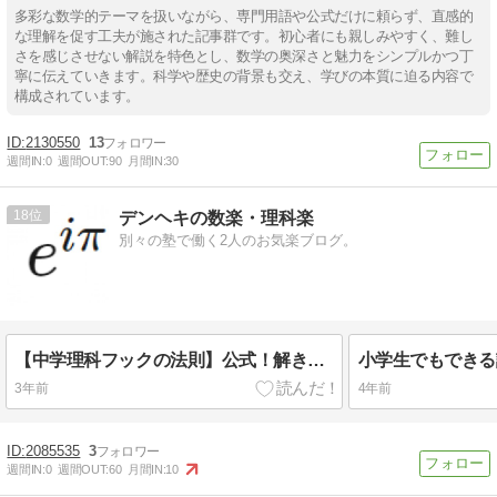
多彩な数学的テーマを扱いながら、専門用語や公式だけに頼らず、直感的
な理解を促す工夫が施された記事群です。初心者にも親しみやすく、難し
さを感じさせない解説を特色とし、数学の奥深さと魅力をシンプルかつ丁
寧に伝えていきます。科学や歴史の背景も交え、学びの本質に迫る内容で
構成されています。
2130550
13
週間IN:
0
週間OUT:
90
月間IN:
30
18
デンヘキの数楽・理科楽
別々の塾で働く2人のお気楽ブログ。
【中学理科フックの法則】公式！解き方！演習問題！を具体的に！
3年前
4年前
2085535
3
週間IN:
0
週間OUT:
60
月間IN:
10