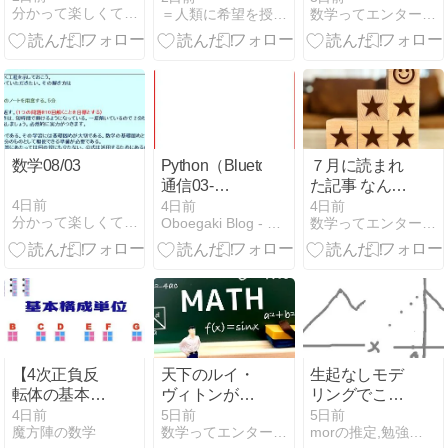
分かって楽しくてドンドン伸びる10分学習
＝人類に希望を授ける方程式革命＝
数学ってエンターテインメント（吉祥寺）
写し、残りは
るのが その対
各文字の数角
策例
を書く。図も
同様的。
数学08/03
Python（Bluetooth
７月に読まれ
通信03-
た記事 なんで
Bleak_GATT
これが１位な
4日前
4日前
4日前
分かって楽しくてドンドン伸びる10分学習
Oboegaki Blog - おぼえがきの雑ブログ
数学ってエンターテインメント（吉祥寺）
サーバ）
んだ？！
【4次正負反
天下のルイ・
生起なしモデ
転体の基本構
ヴィトンが広
リングでこそ
成単位】
告に数式のビ
因子の効果が
4日前
5日前
5日前
魔方陣の数学
数学ってエンターテインメント（吉祥寺）
morの推定,勉強ブログ
ジュアルを採
クリアに判