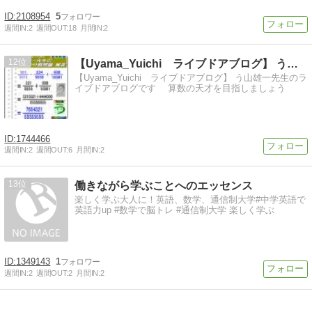
2108954
5
週間IN:
2
週間OUT:
18
月間IN:
2
12
【Uyama_Yuichi ライブドアブログ】 う山雄一先生
【Uyama_Yuichi ライブドアブログ】 う山雄一先生のラ
イブドアブログです 算数の天才を目指しましょう
1744466
週間IN:
2
週間OUT:
6
月間IN:
2
13
働きながら学ぶことへのエッセンス
楽しく学ぶ大人に！英語、数学、通信制大学#中学英語で
英語力up #数学で脳トレ #通信制大学 楽しく学ぶ
1349143
1
週間IN:
2
週間OUT:
2
月間IN:
2