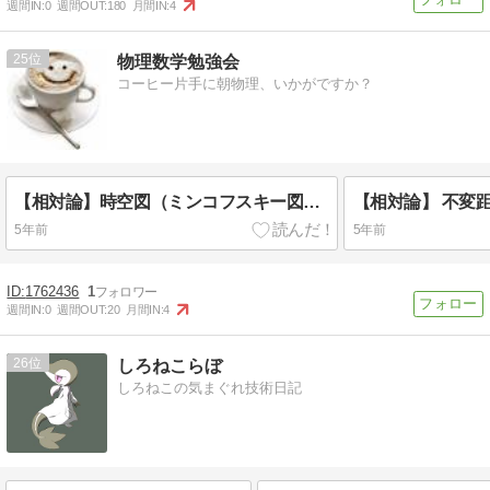
週間IN:
0
週間OUT:
180
月間IN:
4
25
物理数学勉強会
コーヒー片手に朝物理、いかがですか？
【相対論】時空図（ミンコフスキー図）を描く練習
5年前
5年前
1762436
1
週間IN:
0
週間OUT:
20
月間IN:
4
26
しろねこらぼ
しろねこの気まぐれ技術日記