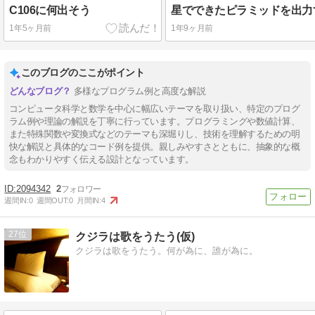
C106に何出そう
1年5ヶ月前
1年9ヶ月前
このブログのここがポイント
多様なプログラム例と高度な解説
コンピュータ科学と数学を中心に幅広いテーマを取り扱い、特定のプログ
ラム例や理論の解説を丁寧に行っています。プログラミングや数値計算、
また特殊関数や変換式などのテーマも深堀りし、技術を理解するための明
快な解説と具体的なコード例を提供。親しみやすさとともに、抽象的な概
念もわかりやすく伝える設計となっています。
2094342
2
週間IN:
0
週間OUT:
0
月間IN:
4
27
クジラは歌をうたう(仮)
クジラは歌をうたう。何が為に、誰が為に。