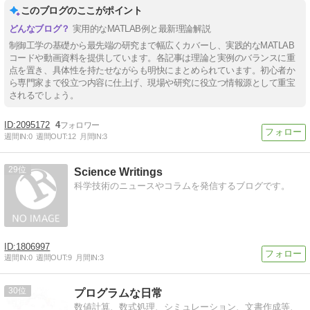
このブログのここがポイント
実用的なMATLAB例と最新理論解説
制御工学の基礎から最先端の研究まで幅広くカバーし、実践的なMATLAB
コードや動画資料を提供しています。各記事は理論と実例のバランスに重
点を置き、具体性を持たせながらも明快にまとめられています。初心者か
ら専門家まで役立つ内容に仕上げ、現場や研究に役立つ情報源として重宝
されるでしょう。
2095172
4
週間IN:
0
週間OUT:
12
月間IN:
3
29
Science Writings
科学技術のニュースやコラムを発信するブログです。
1806997
週間IN:
0
週間OUT:
9
月間IN:
3
30
プログラムな日常
数値計算、数式処理、シミュレーション、文書作成等、