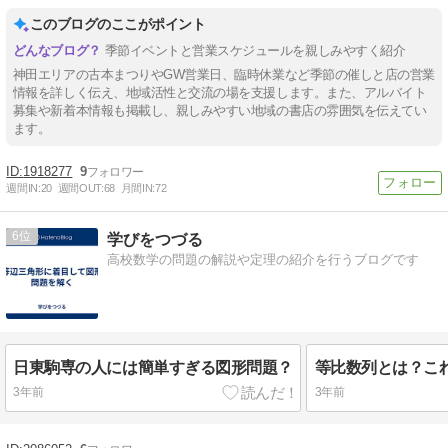
このブログのここがポイント
季節イベントと営業スケジュールを親しみやすく紹介
神田エリアの古本まつりやGW営業日、臨時休業など季節の催しと店の営業
情報を詳しく伝え、地域活性と交流の場を支援します。また、アルバイト
募集や新着本情報も掲載し、親しみやすい地域の書店の雰囲気を伝えてい
ます。
1918277
9
週間IN:
20
週間OUT:
68
月間IN:
72
6
学びをつづる
高校数学の問題の解説や定理の紹介を行うブログです
日東駒専の人には簡単すぎる図形問題？
等比数列とは？こ
3年前
3年前