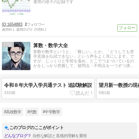
運用の様子の記録です
1654883
2
週間IN:
1
週間OUT:
0
月間IN:
1
17
算数・数学大全
算数や数学というと、「難しい」とか、「どうしても苦
手意識を払拭できない」という声をよく耳にします。で
すが、じっくりと学習を進め、どこでつまづいているの
かをしっかり把握して、疑問点・不明点を一つずつ潰し
ていけば必ずできるようになります。 本
令和８年大学入学共通テスト 追試験解説
33日前
59日前
#高校数学
#代数
#中学数学
このブログのここがポイント
自然な解説と直感的理解を重視