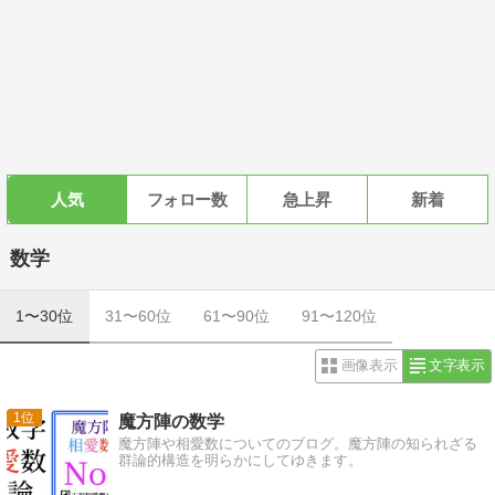
人気
フォロー数
急上昇
新着
数学
1〜30位
31〜60位
61〜90位
91〜120位
画像表示
文字表示
1
魔方陣の数学
魔方陣や相愛数についてのブログ。魔方陣の知られざる
群論的構造を明らかにしてゆきます。