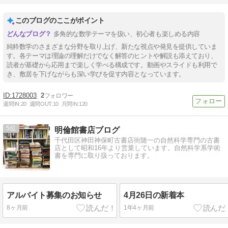
このブログのここがポイント
多角的な数学テーマを扱い、初心者も楽しめる内容
純粋数学のさまざまな分野を取り上げ、新たな視点や発見を提供していま
す。各テーマは理論の理解だけでなく解答のヒントや解説も添えており、
読者が基礎から応用まで楽しく学べる構成です。動画やスライドも利用で
き、敷居を下げながらも深い学びを促す内容となっています。
1728003
2
週間IN:
20
週間OUT:
10
月間IN:
120
5
明倫館書店ブログ
千代田区神田神保町古書店街随一の自然科学専門の古書
店として昭和16年より営業しています。自然科学系学術
書を専門に取り扱っております。
アルバイト募集のお知らせ
4月26日の新着本
8ヶ月前
1年4ヶ月前