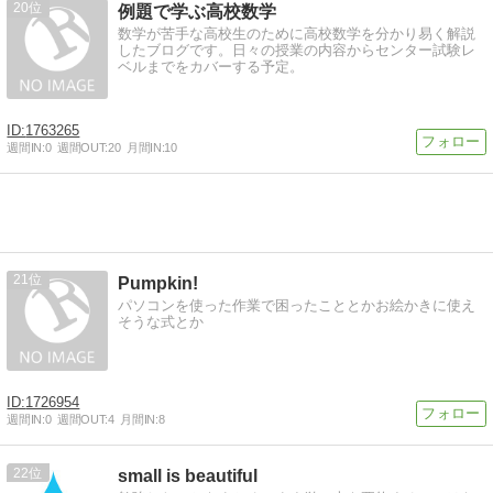
20
例題で学ぶ高校数学
数学が苦手な高校生のために高校数学を分かり易く解説
したブログです。日々の授業の内容からセンター試験レ
ベルまでをカバーする予定。
1763265
週間IN:
0
週間OUT:
20
月間IN:
10
21
Pumpkin!
パソコンを使った作業で困ったこととかお絵かきに使え
そうな式とか
1726954
週間IN:
0
週間OUT:
4
月間IN:
8
22
small is beautiful