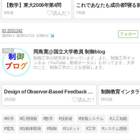
【数学】東大2006年第4問
6年前
7年前
2031242
週間IN:
0
週間OUT:
18
月間IN:
3
28
岡島寛@国立大学教員 制御blog
制御工学の研究者をやっています。また、制御工学チャ
ンネル（YouTube，動画ポータル）もやってます。大学
のこと、制御工学のことを投稿します。
Design of Observer-Based Feedback Controller for Multi-Rate Systems With Various Sampling Periods Using Cyclic Reformulation
制御教育インタラ
16日前
54日前
#科学
#応用情報
#数学
#技術者
#情報システム
#人工知能
#電気
#自動車開発
#制御
#ロボット
#工学
#システム開発