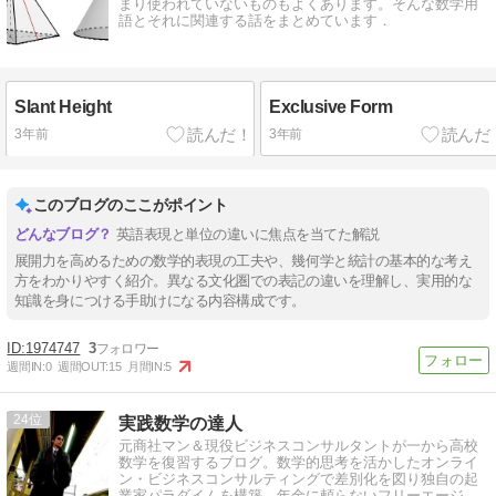
まり使われていないものもよくあります。そんな数学用
語とそれに関連する話をまとめています．
Slant Height
Exclusive Form
3年前
3年前
このブログのここがポイント
英語表現と単位の違いに焦点を当てた解説
展開力を高めるための数学的表現の工夫や、幾何学と統計の基本的な考え
方をわかりやすく紹介。異なる文化圏での表記の違いを理解し、実用的な
知識を身につける手助けになる内容構成です。
1974747
3
週間IN:
0
週間OUT:
15
月間IN:
5
24
実践数学の達人
元商社マン＆現役ビジネスコンサルタントが一から高校
数学を復習するブログ。数学的思考を活かしたオンライ
ン・ビジネスコンサルティングで差別化を図り独自の起
業家パラダイムを構築。年金に頼らないフリーエージェ