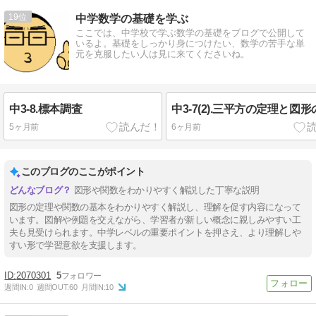
19
中学数学の基礎を学ぶ
ここでは、中学校で学ぶ数学の基礎をブログで公開して
いるよ。基礎をしっかり身につけたい、数学の苦手な単
元を克服したい人は見に来てくださいね。
中3-8.標本調査
中3-7(2).三平方の定理と図
5ヶ月前
6ヶ月前
このブログのここがポイント
図形や関数をわかりやすく解説した丁寧な説明
図形の定理や関数の基本をわかりやすく解説し、理解を促す内容になって
います。図解や例題を交えながら、学習者が新しい概念に親しみやすい工
夫も見受けられます。中学レベルの重要ポイントを押さえ、より理解しや
すい形で学習意欲を支援します。
2070301
5
週間IN:
0
週間OUT:
60
月間IN:
10