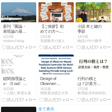
新刊『圏論・
【ご挨拶】初
小説 本と鍵の
表現論の基礎
めての方へ／
季節
用語』のお知
「グローバル
12日前
13日前
14日前
rhidetoのblog
実践数学の達人
物語の中の数学 (旧)マスメディアの中の数学
らせ
ビジネスで役
立つ数学！」
を連載中！
総関係理論と
Design of
行列の積と
±↑〈0 rad〉・
Observer-
は？計算方
〈∞〉＝±↑〈1
Based
法・定義でき
15日前
16日前
17日前
＝人類に希望を授ける方程式革命＝
岡島寛@国立大学教員 制御blog
数理経済学的特別計画
rad〉∥↑ｋ へ
Feedback
る条件・性質
の説明 JO準備
Controller for
を解説
論文 268
Multi-Rate
Systems With
全て表示