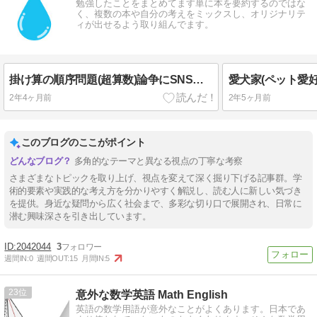
勉強したことをまとめてます単に本を要約するのではな
く、複数の本や自分の考えをミックスし、オリジナリテ
ィが出せるよう取り組んでます。
掛け算の順序問題(超算数)論争にSNSで参加してみた~なぜ炎上するのか、その理由と決着に関する考察
愛犬家(ペット愛
2年4ヶ月前
2年5ヶ月前
このブログのここがポイント
多角的なテーマと異なる視点の丁寧な考察
さまざまなトピックを取り上げ、視点を変えて深く掘り下げる記事群。学
術的要素や実践的な考え方を分かりやすく解説し、読む人に新しい気づき
を提供。身近な疑問から広く社会まで、多彩な切り口で展開され、日常に
潜む興味深さを引き出しています。
2042044
3
週間IN:
0
週間OUT:
15
月間IN:
5
23
意外な数学英語 Math English
英語の数学用語が意外なことがよくあります。日本であ