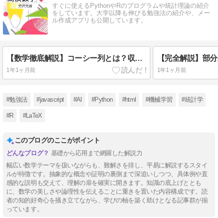
すぐに使えるPythonやRのプログラムや統計理論の紹介
をしています。大学以降も伸びる勉強法の紹介や、メー
ル作成アプリも公開しています。
【数学徹底解説】コーシー列とは？収束との違いや具体例をわかりやすく解説
1年1ヶ月前
1年1ヶ月前
#勉強法
#javascript
#AI
#Python
#html
#機械学習
#統計学
#R
#LaTeX
このブログのここがポイント
基礎から応用まで網羅した解説力
幅広い数学テーマを扱いながらも、難解さを排し、平易に解説するスタイ
ルが特徴です。抽象的な概念や証明の裏側まで深追いしつつ、具体例や直
感的な説明も交えて、理解の扉を確実に開きます。知識の底上げととも
に、数学の美しさや論理性を伝えることに重きを置いた内容構成です。読
者の知的好奇心を掻き立てながら、学びの軸を築く助けとなる記事群が揃
っています。