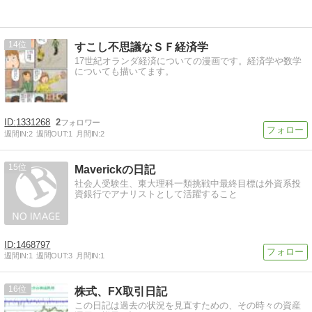
14
すこし不思議なＳＦ経済学
17世紀オランダ経済についての漫画です。経済学や数学
についても描いてます。
1331268
2
週間IN:
2
週間OUT:
1
月間IN:
2
15
Maverickの日記
社会人受験生、東大理科一類挑戦中最終目標は外資系投
資銀行でアナリストとして活躍すること
1468797
週間IN:
1
週間OUT:
3
月間IN:
1
16
株式、FX取引日記
この日記は過去の状況を見直すための、その時々の資産