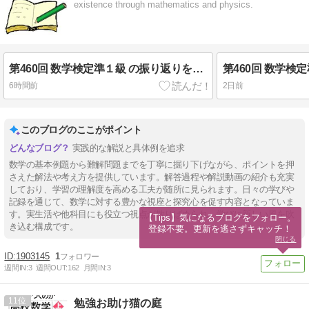
existence through mathematics and physics.
第460回 数学検定準１級 の振り返りをしてます。２次問題、問題１の類似問題
6時間前
2日前
このブログのここがポイント
実践的な解説と具体例を追求
数学の基本例題から難解問題までを丁寧に掘り下げながら、ポイントを押
さえた解法や考え方を提供しています。解答過程や解説動画の紹介も充実
しており、学習の理解度を高める工夫が随所に見られます。日々の学びや
記録を通じて、数学に対する豊かな視座と探究心を促す内容となっていま
す。実生活や他科目にも役立つ視点が散りばめられ、学びに新しい風を吹
【Tips】気になるブログをフォロー。

き込む構成です。
登録不要。更新を逃さずキャッチ！
閉じる
1903145
1
週間IN:
3
週間OUT:
162
月間IN:
3
11
勉強お助け猫の庭