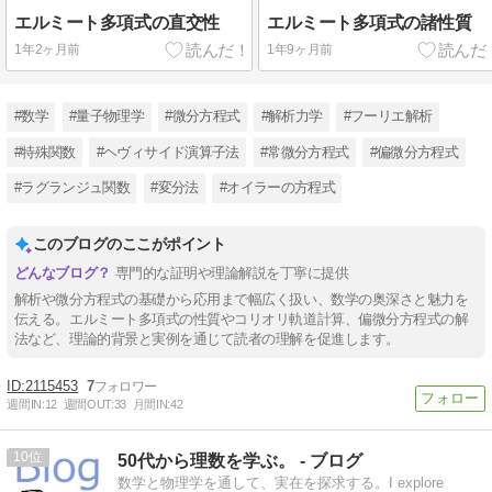
エルミート多項式の直交性
エルミート多項式の諸性質
1年2ヶ月前
1年9ヶ月前
#数学
#量子物理学
#微分方程式
#解析力学
#フーリエ解析
#特殊関数
#ヘヴィサイド演算子法
#常微分方程式
#偏微分方程式
#ラグランジュ関数
#変分法
#オイラーの方程式
このブログのここがポイント
専門的な証明や理論解説を丁寧に提供
解析や微分方程式の基礎から応用まで幅広く扱い、数学の奥深さと魅力を
伝える。エルミート多項式の性質やコリオリ軌道計算、偏微分方程式の解
法など、理論的背景と実例を通じて読者の理解を促進します。
2115453
7
週間IN:
12
週間OUT:
33
月間IN:
42
10
50代から理数を学ぶ。 - ブログ
数学と物理学を通して、実在を探求する。I explore