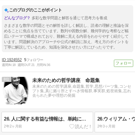
このブログのここがポイント
多彩な数学問題と解答を通じて思考力を養成
さまざまな数学の問題とその解答を詳しく解説し、読者の理解と推論を深
めることに焦点を当てています。数列や因数分解、幾何学的な考察など幅
広いテーマで構成されており、難解に見える内容をわかりやすく紹介して
います。問題解決のアプローチや公式の解説に加え、考え方のポイントを
丁寧に解説しているため、知識を深化させたい方にぴったりです。
1924552
5
週間IN:
18
週間OUT:
21
月間IN:
36
8
未来のための哲学講座 命題集
未来のための哲学講座,命題集,哲学,思想パーツ集,コンセ
プト集,真に拠り所とすべき情報群,事実群,処世術集,忘れ
去られた夢や理想の発掘
26. 人に関する有益な情報は、単純に本人に尋ねることによって最も直接的に得られる可能性がある（ウォルター・ミシェル(1930-2018)
2年2ヶ月前
2年3ヶ月前