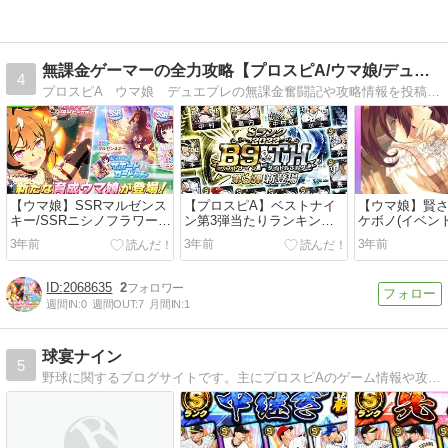
無課金ゲーマーの全力攻略【プロスピA/ウマ娘/デュエプレ】
4
プロスピA ウマ娘 デュエプレの無課金奮闘記や攻略情報を投稿しています！
【ウマ娘】SSRマルゼンス
【プロスピA】ベストナイ
【ウマ娘】賢さ
キー/SSRニシノフラワーの
ン第3弾当たりランキング
ケボノ(イベン
ガチャは引くべき？性能評
と各選手評価(プロ野球スピ
能評価まとめ
3年前
3年前
3年前
価まとめ(Umamusume)
リッツA)
(Umamusume)
2068635
2
週間IN:
0
週間OUT:
7
月間IN:
1
球宴ナイン
5
野球に関するブログサイトです。主にプロスピAのゲーム情報や攻略を更新しています。