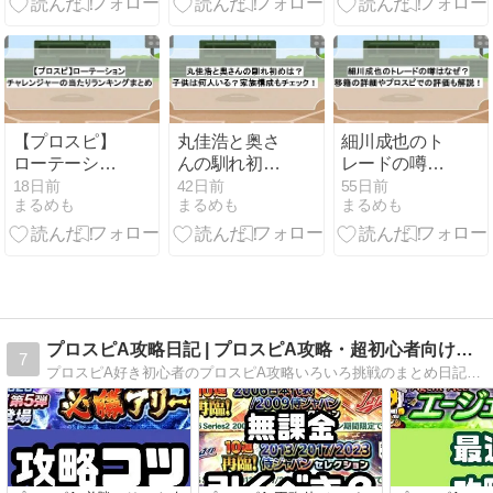
キングは改
くべき？
悪？
【プロスピ】
丸佳浩と奥さ
細川成也のト
ローテーショ
んの馴れ初め
レードの噂は
ンチャレンジ
は？子供は何
なぜ？移籍の
18日前
42日前
55日前
まるめも
まるめも
まるめも
ャーの当たり
人いる？家族
詳細やプロス
ランキングま
構成もチェッ
ピでの評価も
とめ
ク！
解説！
プロスピA攻略日記 | プロスピA攻略・超初心者向けまとめ
7
プロスピA好き初心者のプロスピA攻略いろいろ挑戦のまとめ日記です。