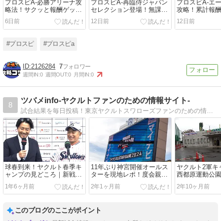
プロスピA-必勝アリーナ攻
プロスピA-再臨侍ジャパン
プロスピA-エ
略法！サクッと報酬ゲット
セレクション登場！無課金
攻略！累計報
のコツ！ランキングは改
はスルー？引くべき？
くする方法！
6日前
12日前
12日前
悪？
#プロスピ
#プロスピa
2126284
7
週間IN:
0
週間OUT:
0
月間IN:
0
ツバメinfo-ヤクルトファンのための情報サイト-
8
試合結果を毎日投稿！東京ヤクルトスワローズファンのための情報サイト。選手名鑑、応援歌情報、球場ガイド、読み物コラム、プロスピAヤクルト純正攻略など。
球春到来！ヤクルト春季キ
11年ぶり神宮開催オールス
ヤクルト2軍キ
ャンプの見どころ｜新戦
ターを現地レポ！度会親子
西都原運動公
力・注目若手をチェック！
応援歌メドレーなど見所満
クセス｜バス
1年6ヶ月前
2年1ヶ月前
2年10ヶ月前
載の打撃戦
共交通機関
このブログのここがポイント