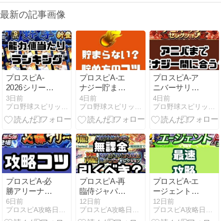
最新の記事画像
プロスピA-
プロスピA-エ
プロスピA-ア
2026シリーズ
ナジー貯まら
ニバーサリー
1野手2回目・
ない初心者必
までにエナジ
3日前
4日前
4日前
プロ野球スピリッツA-攻略Tips
プロ野球スピリッツA-攻略Tips
プロ野球スピリッツA-攻略Tips
当たりランキ
見！無課金で
ーを間に合わ
ング！最強ミ
エナジー稼ぎ
せる方法【無
ートパワー
効率アップの
課金OK】
は？
コツ
プロスピA-必
プロスピA-再
プロスピA-エ
勝アリーナ攻
臨侍ジャパン
ージェントA
略法！サクッ
セレクション
攻略！累計報
6日前
12日前
12日前
プロスピA攻略日記 | プロスピA攻略・超初心者向けまとめ
プロスピA攻略日記 | プロスピA攻略・超初心者向けまとめ
プロスピA攻略日記 | プロスピA攻略・超初心者向けまとめ
と報酬ゲット
登場！無課金
酬ゲットを早
のコツ！ラン
はスルー？引
くする方法！