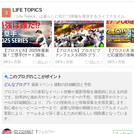
LIFE TOPICS
3
「Life Topics」は暮らしに役だつ情報を発信するライフスタイル型のウェブメディアです。日々の生活が便利になる知恵や知識を提供してきます。
【プロスピA】2025年最新
【プロスピA】プロスピフ
【プロスピA 
版！三塁手(サード)最強選
ァンフェスタ2025 グラン
ピ応援団の攻
手は誰だ！？リーグ・リア
ドオープンはいつ? 登場選
グボーダー予
1年3ヶ月前
1年5ヶ月前
1年5ヶ月前
タイで活躍するSランク徹
手48名確定 「新・松井秀
ズOB第6弾が
底解説
喜」登場 その他新情報まと
キング毎日更
め
このブログのここがポイント
最新イベント連動の詳細解説と予想
プロスピシリーズの多彩なイベント攻略や最新情報を徹底的に伝える内容
です。効率的な進め方やランキングボーダーの予想、登場選手やスケジュ
ールの詳細解説により、プレイの技術向上と情報収集を全面支援します。
初心者からヘビーユーザーまで、必要な情報が網羅されたリアルタイムの
更新により、ゲームをより深く楽しむための頼もしい指南書となっていま
す。
2115667
7