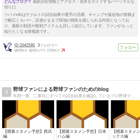
最新試合情報とアクセス・名所をガイドするパーソナルな
切り口
ツバメinfoはヤクルトの試合結果や選手の活躍、キャンプや遠征地の情報ま
で幅広くカバー。読者がまるで現地の熱気を感じられる内容となってお
り、最新の戦況や観戦アイテムも詳しく紹介しています。ファンがもっと
知りたくなる情報源です。
2042585
3
週間IN:
0
週間OUT:
0
月間IN:
0
野球ファンによる野球ファンのためのblog
9
年間一軍、二軍共にすべての試合結果を確認しているプロ野球マニアです。 全てのプロ野球ファンにとって有益な情報を発信しています。 スマホ版アプリゲーム「プロスピA」の方もやっているので、プロスピついての情報も発信しています。
【開幕スタメン予想】西武
【開幕スタメン予想】日本
【開幕スタメ
編
ハム編
ックス編