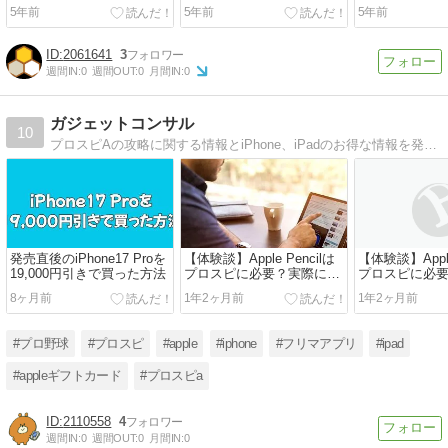
5年前
5年前
5年前
2061641
3
週間IN:
0
週間OUT:
0
月間IN:
0
ガジェットコンサル
10
プロスピAの攻略に関する情報とiPhone、iPadのお得な情報を発信しています。
発売直後のiPhone17 Proを
【体験談】Apple Pencilは
【体験談】Apple
19,000円引きで買った方法
プロスピに必要？実際に使
プロスピに必要
った正直な感想
してわかった
8ヶ月前
1年2ヶ月前
1年2ヶ月前
#プロ野球
#プロスピ
#apple
#iphone
#フリマアプリ
#ipad
#appleギフトカード
#プロスピa
2110558
4
週間IN:
0
週間OUT:
0
月間IN:
0