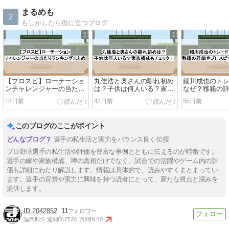
まるめも
2
もしかしたら役に立つブログ
【プロスピ】ローテーショ
丸佳浩と奥さんの馴れ初め
細川成也のト
ンチャレンジャーの当たり
は？子供は何人いる？家族
なぜ？移籍の
ランキングまとめ
構成もチェック！
ピでの評価も
18日前
42日前
55日前
このブログのここがポイント
選手の私生活と実力をバランス良く伝授
プロ野球選手の私生活や評価を豊富な事例とともに伝えるのが特徴です。
選手の嫁や家族構成、噂の真相だけでなく、試合での活躍やゲーム内の評
価も詳細にわたり解説します。情報は具体的で、読みやすくまとまってい
ます。選手の背景や実力に興味を持つ読者にとって、新たな視点と深みを
提供します。
2042852
11
週間IN:
0
週間OUT:
20
月間IN:
10