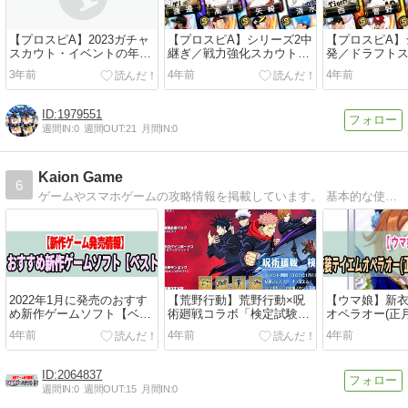
【プロスピA】2023ガチャ
【プロスピA】シリーズ2中
【プロスピA】
スカウト・イベントの年間
継ぎ／戦力強化スカウト
発／ドラフト
スケジュール＆次回予想一
（2022年12月19日）当たり
（2022年12月
3年前
4年前
4年前
覧【最新版】
選手と評価ランキング【ま
選手と評価ラ
とめ速報】
とめ速報】
1979551
週間IN:
0
週間OUT:
21
月間IN:
0
Kaion Game
6
ゲームやスマホゲームの攻略情報を掲載しています。 基本的な使い方や機能、イベント攻略、ガチャ、おすすめ情報などを更新していきます。
2022年1月に発売のおすす
【荒野行動】荒野行動×呪
【ウマ娘】新
め新作ゲームソフト【ベス
術廻戦コラボ「検定試験」
オペラオー(正
ト3】
の問題と答え
価と育成方法
4年前
4年前
4年前
2064837
週間IN:
0
週間OUT:
15
月間IN:
0