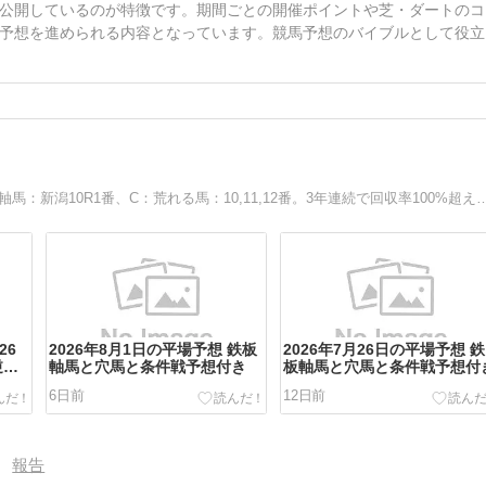
公開しているのが特徴です。期間ごとの開催ポイントや芝・ダートのコ
予想を進められる内容となっています。競馬予想のバイブルとして役立
８０％軸馬情報とサイン。Z:11.16.8番 A：4,6,11番 B：軸馬：新潟10R1番、C：荒れる馬：10
26
2026年8月1日の平場予想 鉄板
2026年7月26日の平場予想 鉄
逆と
軸馬と穴馬と条件戦予想付き
板軸馬と穴馬と条件戦予想付
6日前
12日前
報告