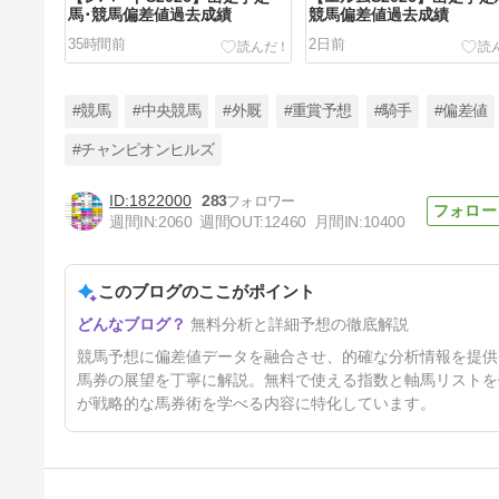
馬･競馬偏差値過去成績
競馬偏差値過去成績
35時間前
2日前
#競馬
#中央競馬
#外厩
#重賞予想
#騎手
#偏差値
#チャンピオンヒルズ
1822000
283
【馬券生活ブログ】10周年達
週間IN:
2060
週間OUT:
12460
月間IN:
10400
成記念！
昨日
このブログのここがポイント
無料分析と詳細予想の徹底解説
競馬予想に偏差値データを融合させ、的確な分析情報を提供
馬券の展望を丁寧に解説。無料で使える指数と軸馬リストを
が戦略的な馬券術を学べる内容に特化しています。