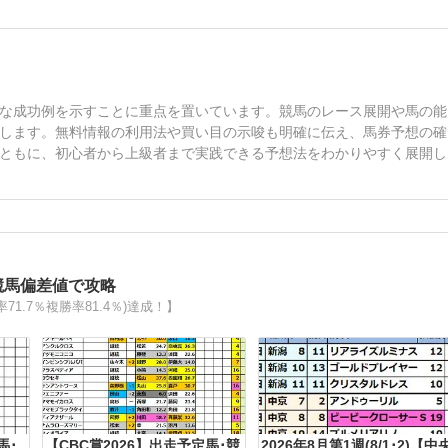
な成功例を示すことに重点を置いています。競馬のレース展開や馬の能
します。無料情報の利用法や買い目の示唆も明確に伝え、馬券予想の確
ともに、初心者から上級者まで実践できる予想法をわかりやすく展開し
競馬偏差値で攻略
率71.7％複勝率81.4％)達成！】
馬･
【CBC賞2026】出走予定馬･競
2026年8月第1週(8/1･2)【中