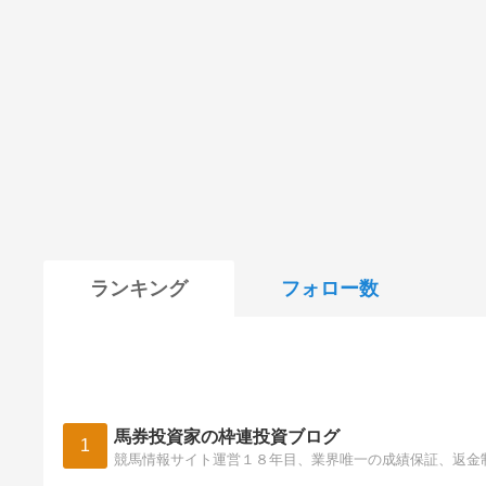
ランキング
フォロー数
馬券投資家の枠連投資ブログ
1