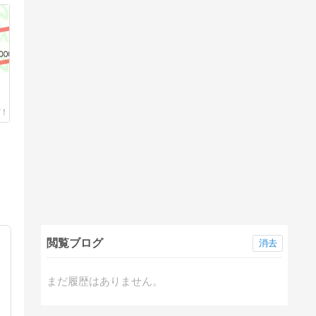
的
閲覧ブログ
消去
まだ履歴はありません。