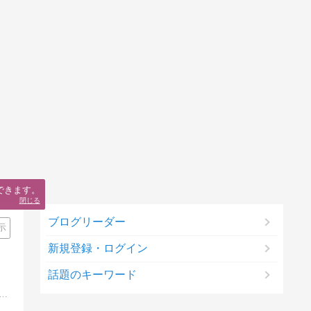
できます。
閉じる
ブログリーダー
示
新規登録・ログイン
話題のキーワード
営１８年目、業界唯一の成績保証、返金制度付き、８日９日開催注目２歳新馬、日曜新潟１Rラガリーガ手塚厩舎、中京２Rリアンファニ野中厩舎