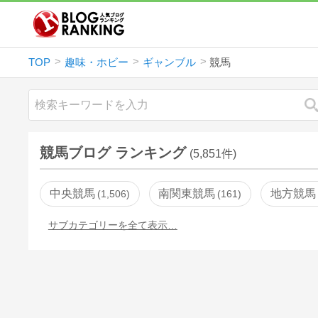
TOP
趣味・ホビー
ギャンブル
競馬
競馬ブログ ランキング
(5,851件)
中央競馬
南関東競馬
地方競馬
1,506
161
サブカテゴリーを全て表示…