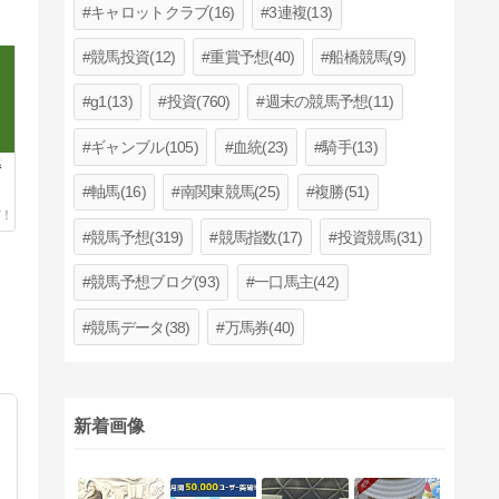
キャロットクラブ(16)
3連複(13)
競馬投資(12)
重賞予想(40)
船橋競馬(9)
g1(13)
投資(760)
週末の競馬予想(11)
ギャンブル(105)
血統(23)
騎手(13)
解
軸馬(16)
南関東競馬(25)
複勝(51)
競馬予想(319)
競馬指数(17)
投資競馬(31)
競馬予想ブログ(93)
一口馬主(42)
競馬データ(38)
万馬券(40)
新着画像