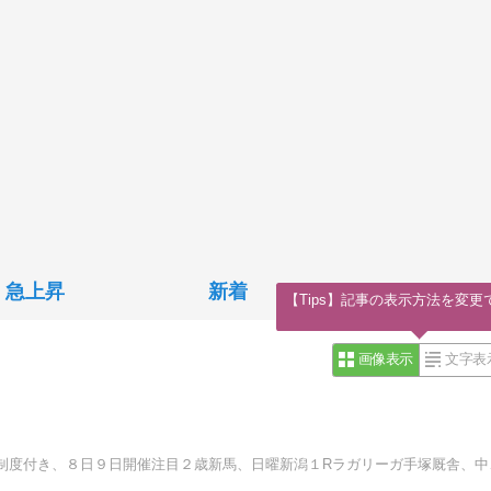
急上昇
新着
【Tips】記事の表示方法を変更
画像表示
文字表
競馬情報サイト運