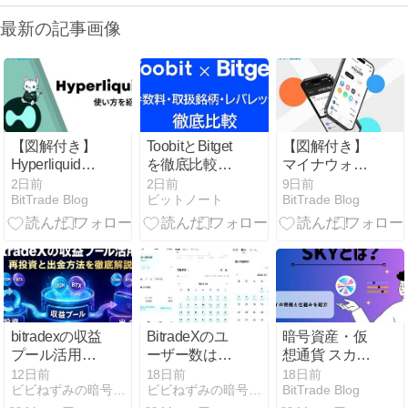
最新の記事画像
【図解付き】
ToobitとBitget
【図解付き】
Hyperliquid（ハ
を徹底比較！
マイナウォレ
イパーリキッ
手数料や取扱
ットとは？作
2日前
2日前
9日前
BitTrade Blog
ビットノート
BitTrade Blog
ド）とは？ウ
銘柄・レバレ
成方法・始め
ォレットの接
ッジなどの違
方・使い方を
続方法・始め
いを総合的に
解説
方・使い方を
検証
解説
bitradexの収益
BitradeXのユ
暗号資産・仮
プール活用
ーザー数は
想通貨 スカイ
法！ 再投資と
200万人超！
（SKY）の特
12日前
18日前
18日前
ビビねずみの暗号資産＆Web3アンテナ局
ビビねずみの暗号資産＆Web3アンテナ局
BitTrade Blog
出金方法を徹
成長の理由を
徴と仕組みを