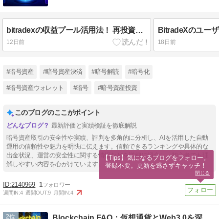
bitradexの収益プール活用法！ 再投資と出金方法を徹底解説
12日前
18日前
#暗号資産
#暗号資産決済
#暗号解読
#暗号化
#暗号資産ウォレット
#暗号
#暗号資産投資
このブログのここがポイント
最新評価と実績検証を徹底解説
暗号資産取引の安全性や実績、評判を多角的に分析し、AIを活用した自動
運用の信頼性や魅力を明快に伝えます。信頼できるランキングや具体的な
出金状況、運営の安全性に関する情報などを詳細に紹介し、初心者でも理
【Tips】気になるブログをフォロー。

解しやすい内容を心がけています。
登録不要。更新を逃さずキャッチ！
閉じる
2140969
1
週間IN:
4
週間OUT:
9
月間IN:
4
2
Blockchain FAQ：仮想通貨とWeb3.0を深掘り