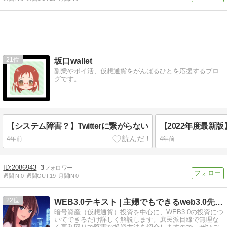
21
坂口wallet
副業やポイ活、仮想通貨をがんばるひとを応援するブロ
グです。
【システム障害？】Twitterに繋がらない
4年前
4年前
2086943
3
週間IN:
0
週間OUT:
19
月間IN:
0
22
WEB3.0テキスト | 主婦でもできるweb3.0先行投資
暗号資産（仮想通貨）投資を中心に、WEB3.0の投資につ
いてできるだけ詳しく解説します。庶民派目線で無理な