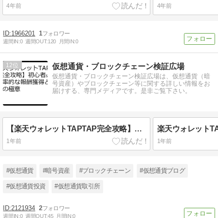
4年前
4年前
1966201
1
週間IN:
0
週間OUT:
120
月間IN:
0
12
仮想通貨・ブロックチェーン検証広場
仮想通貨・ブロックチェーン検証広場は、仮想通貨（暗
号資産）やブロックチェーン等に関する詳しい情報をお
届けする、専門メディアです。是非ご覧下さい。
【楽天ウォレットTAPTAP完全攻略】初心者必見！効率的な報酬獲得と資産運用の極意
1年前
1年前
#仮想通貨
#暗号資産
#ブロックチェーン
#仮想通貨ブログ
#仮想通貨投資
#仮想通貨取引所
2121934
2
週間IN:
0
週間OUT:
45
月間IN:
0