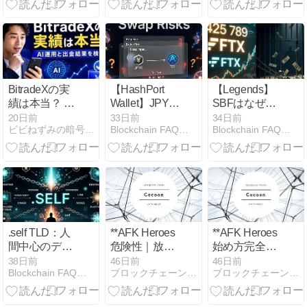
底解説
検証
紹介
BitradeXの実
【HashPort
【Legends】
績は本当？ AI
Wallet】JPYC
SBFはなぜ
運用と出金結
スワップ前に
260億ドルを
20日前
33日前
34日前
ビビねずみの暗号資産＆Web3アンテナ局
Blockchain FAQ：仮想通貨とWeb3.0を深掘り
Blockchain FAQ：仮想通貨とWeb3.0を深掘り
果を検証！
知るべき4つ
失ったのか：
の隠れたリス
FTX崩壊に見
クと税務の罠
るオンチェー
ンの巨大さと
現実の脆さ
.self TLD：人
**AFK Heroes
**AFK Heroes
間中心のデジ
危険性｜放置
始め方完全ガ
タル自己主権
RPGの仮想通
イド！初心者
38日前
46日前
46日前
Blockchain FAQ：仮想通貨とWeb3.0を深掘り
ブロックチェーン・仮想通貨検証広場
ブロックチェーン・仮想通貨検証広場
を目指す新ド
貨リスクと中
から稼ぐ序盤
メイン実験 —
毒・セキュリ
攻略と上級
HCCFの構想
ティの全危険
Tips**