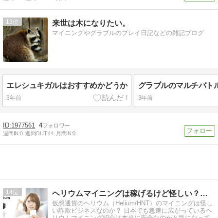
13
来世は木になりたい。
マイニングやグラブルのプレイ日記などの雑記ブログ
エレシュキガルはおすすめかどうか
3年前
3年前
1977561
4
週間IN:
0
週間OUT:
44
月間IN:
0
14
ヘリウムマイニングは稼げるけど怪しい？評判やリスクを解説！
仮想通貨のヘリウム（Helium/HNT）のマイニングは怪し
い詐欺ビジネスなのか？ 日本でも急速に広がっているヘ
リウムマイニング紹介は本当に安全なのかと気になって