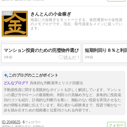
24
きんとんの小金稼ぎ
地道に小金稼ぎをモットーとする、仮想通貨や小金投資
のメモブログです。現在、暗号資産をメインに扱ってい
ます。
マンション投資のための完璧物件選び
3年前
3年前
このブログのここがポイント
具体的な判断基準とリスク回避法
不動産投資に関する実践的なポイントを詳しく解説しています。マンショ
ンの選び方やローンの最新動向、利回りの見極め方など、多角的に投資成
功のコツを紹介。計画的な判断力を養い、無駄のない投資を実現させるた
めの情報を的確に伝えています。初心者から経験者まで、投資で確かな一
歩を踏み出すための指南書と位置付けられる内容です。
2049625
6
週間IN:
0
週間OUT:
11
月間IN:
0