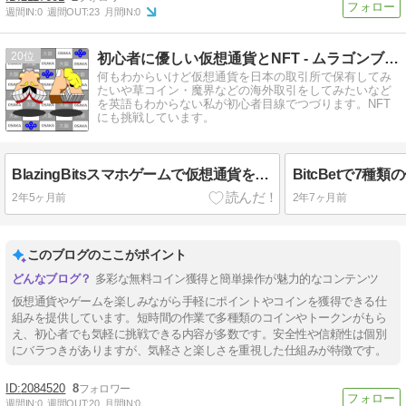
週間IN:
0
週間OUT:
23
月間IN:
0
20
初心者に優しい仮想通貨とNFT - ムラゴンブログ
何もわからいけど仮想通貨を日本の取引所で保有してみ
たいや草コイン・魔界などの海外取引をしてみたいなど
を英語もわからない私が初心者目線でつづります。NFT
にも挑戦しています。
BlazingBitsスマホゲームで仮想通貨を無料でGET
2年5ヶ月前
2年7ヶ月前
このブログのここがポイント
多彩な無料コイン獲得と簡単操作が魅力的なコンテンツ
仮想通貨やゲームを楽しみながら手軽にポイントやコインを獲得できる仕
組みを提供しています。短時間の作業で多種類のコインやトークンがもら
え、初心者でも気軽に挑戦できる内容が多数です。安全性や信頼性は個別
にバラつきがありますが、気軽さと楽しさを重視した仕組みが特徴です。
2084520
8
週間IN:
0
週間OUT:
20
月間IN:
0