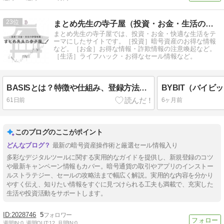
23
まとめ先生の寺子屋（投資・お金・生活の学習）
まとめ先生の寺子屋では、投資・お金・快適な生活をテ
ーマにしたサイトです。［投資］暗号資産のお得な情報
など。［お金］お得な情報・詐欺情報の注意喚起など。
［生活］ライフハック・お得なセール情報など。
BASISとは？特徴や仕組み、登録方法まで初心者向けに解説｜実際に運用してみた結果
61日前
6ヶ月前
このブログのここがポイント
最新の暗号資産操作術と厳選セール情報入り
多彩なデジタルツールに関する実用的なガイドを提供し、新規登録のコツ
や最新キャンペーン情報もカバー。暗号通貨の取引やアプリのインストー
ルストラテジー、セールの攻略法まで幅広く解説。実用的な内容を分かり
やすく伝え、知りたい情報をすぐに見つけられる工夫も満載で、充実した
生活や投資活動をサポートします。
2028746
5
週間IN:
0
週間OUT:
12
月間IN:
0