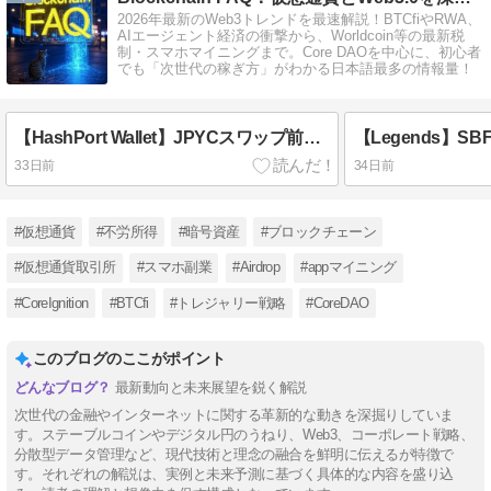
2026年最新のWeb3トレンドを最速解説！BTCfiやRWA、
AIエージェント経済の衝撃から、Worldcoin等の最新税
制・スマホマイニングまで。Core DAOを中心に、初心者
でも「次世代の稼ぎ方」がわかる日本語最多の情報量！
【HashPort Wallet】JPYCスワップ前に知るべき4つの隠れたリスクと税務の罠
33日前
34日前
#仮想通貨
#不労所得
#暗号資産
#ブロックチェーン
#仮想通貨取引所
#スマホ副業
#Airdrop
#appマイニング
#CoreIgnition
#BTCfi
#トレジャリー戦略
#CoreDAO
このブログのここがポイント
最新動向と未来展望を鋭く解説
次世代の金融やインターネットに関する革新的な動きを深掘りしていま
す。ステーブルコインやデジタル円のうねり、Web3、コーポレート戦略、
分散型データ管理など、現代技術と理念の融合を鮮明に伝えるが特徴で
す。それぞれの解説は、実例と未来予測に基づく具体的な内容を盛り込