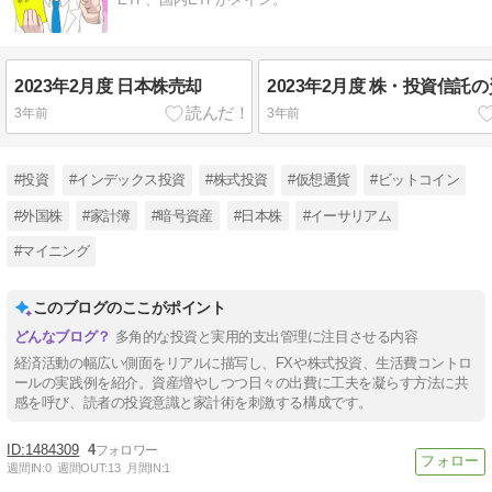
2023年2月度 日本株売却
2023年2月度 株・投資信託
3年前
3年前
#投資
#インデックス投資
#株式投資
#仮想通貨
#ビットコイン
#外国株
#家計簿
#暗号資産
#日本株
#イーサリアム
#マイニング
このブログのここがポイント
多角的な投資と実用的支出管理に注目させる内容
経済活動の幅広い側面をリアルに描写し、FXや株式投資、生活費コントロ
ールの実践例を紹介。資産増やしつつ日々の出費に工夫を凝らす方法に共
感を呼び、読者の投資意識と家計術を刺激する構成です。
1484309
4
週間IN:
0
週間OUT:
13
月間IN:
1