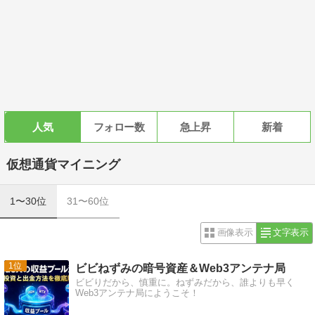
人気
フォロー数
急上昇
新着
仮想通貨マイニング
1〜30位
31〜60位
画像表示
文字表示
1
ビビねずみの暗号資産＆Web3アンテナ局
ビビりだから、慎重に。ねずみだから、誰よりも早く
Web3アンテナ局にようこそ！