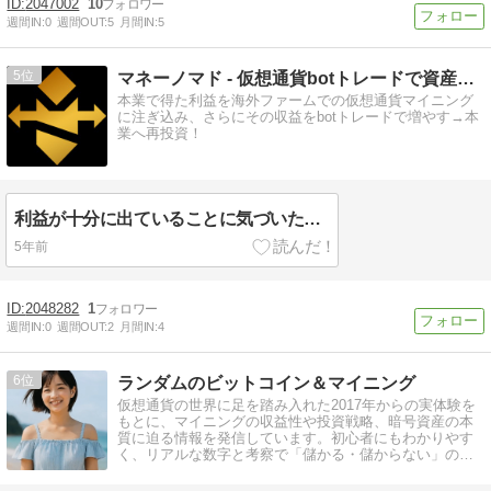
2047002
10
週間IN:
0
週間OUT:
5
月間IN:
5
5
マネーノマド - 仮想通貨botトレードで資産を増やす！
本業で得た利益を海外ファームでの仮想通貨マイニング
に注ぎ込み、さらにその収益をbotトレードで増やす→本
業へ再投資！
利益が十分に出ていることに気づいたら、Manually Sellすべし。
5年前
2048282
1
週間IN:
0
週間OUT:
2
月間IN:
4
6
ランダムのビットコイン＆マイニング
仮想通貨の世界に足を踏み入れた2017年からの実体験を
もとに、マイニングの収益性や投資戦略、暗号資産の本
質に迫る情報を発信しています。初心者にもわかりやす
く、リアルな数字と考察で「儲かる・儲からない」の境
界線を明らかにします。