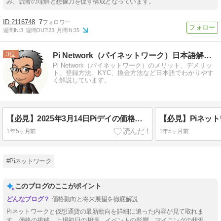
み、読者の理解と想像力を促す構成となっています。
2116748
7
週間IN:
3
週間OUT:
23
月間IN:
35
3
Pi Network（パイネットワーク）日本語解説サイト
Pi Network（パイネットワーク）のメリット、デメリッ
ト、登録方法、KYC、換金方法など日本語でわかりやす
く解説しています。
【必見】2025年3月14日Piデイの価格動向！3.14ドル超えるのか？今後の展望を徹底分析
1年5ヶ月前
1年5ヶ月前
#Piネットワーク
このブログのここがポイント
価格動向と将来展望を徹底解説
Piネットワークと仮想通貨の最新動向を詳細に追った内容が見て取れま
す。価格の推移、上場初日の相場、イベントの影響、マイニングの状況、