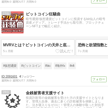
週間IN:
0
週間OUT:
7
月間IN:
0
27
ビットコイン狂騒曲
暗号通貨/仮想通貨ビットコインに投資するbit仙人の暗号
資産メディア。トレード手法から取引所、ブロックチェ
ーンNFTまで幅広く紹介。
MVRVとは？ビットコインの天井と底を見極める 最強オンチェーン指標の使い方【2026年版】
5ヶ月前
7ヶ月前
#仮想通貨
#ビットコイン
#btc
#海外fx
#nft
2091601
4
週間IN:
0
週間OUT:
7
月間IN:
0
28
金銭被害者支援サイト
投資詐欺等の金銭被害を受けた方の支援サイトとなりま
す。管理人自身、過去に多くの詐欺被害を体験しまし
た。泣き寝入りをゼロに！管理人の体験や取った対抗手