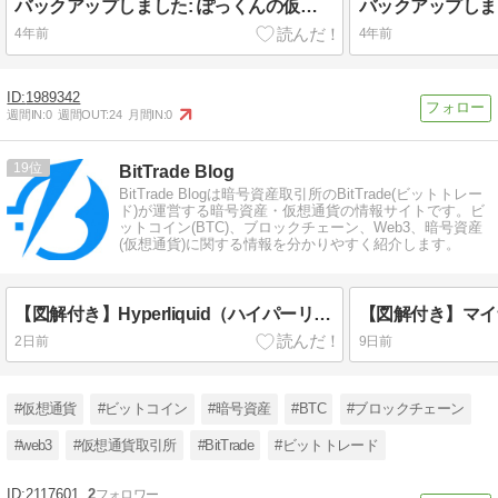
バックアップしました: ぽっくんの仮想通貨とマイニング (UpdraftPlus 1.22.11) 2022-05-24 02:26
4年前
4年前
1989342
週間IN:
0
週間OUT:
24
月間IN:
0
19
BitTrade Blog
BitTrade Blogは暗号資産取引所のBitTrade(ビットトレー
ド)が運営する暗号資産・仮想通貨の情報サイトです。ビ
ットコイン(BTC)、ブロックチェーン、Web3、暗号資産
(仮想通貨)に関する情報を分かりやすく紹介します。
【図解付き】Hyperliquid（ハイパーリキッド）とは？ウォレットの接続方法・始め方・使い方を解説
2日前
9日前
#仮想通貨
#ビットコイン
#暗号資産
#BTC
#ブロックチェーン
#web3
#仮想通貨取引所
#BitTrade
#ビットトレード
2117601
2