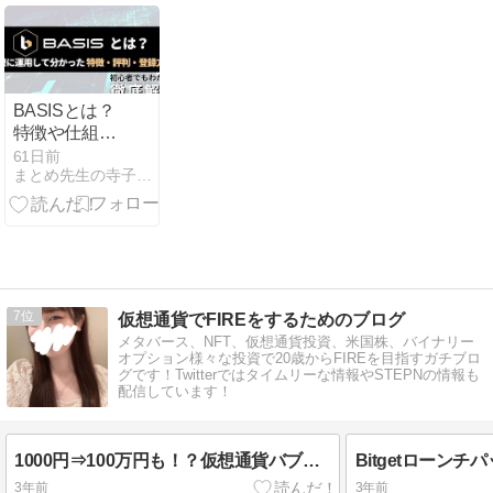
と課題を検証
性を徹底解説
**
BASISとは？
特徴や仕組
み、登録方法
61日前
まとめ先生の寺子屋（投資・お金・生活の学習）
まで初心者向
けに解説｜実
際に運用して
みた結果
7
仮想通貨でFIREをするためのブログ
メタバース、NFT、仮想通貨投資、米国株、バイナリー
オプション様々な投資で20歳からFIREを目指すガチブロ
グです！Twitterではタイムリーな情報やSTEPNの情報も
配信しています！
1000円⇒100万円も！？仮想通貨バブルに向けたアルトコイン戦略
3年前
3年前