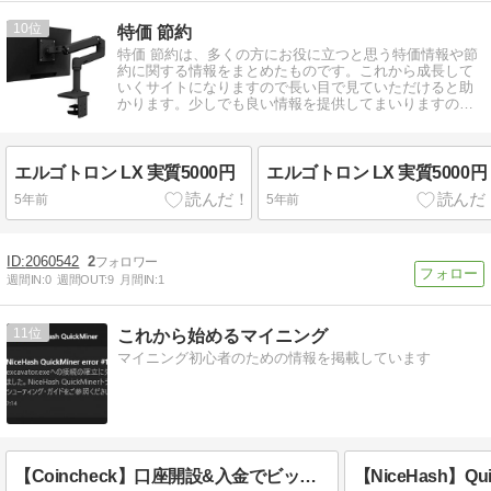
10
特価 節約
特価 節約は、多くの方にお役に立つと思う特価情報や節
約に関する情報をまとめたものです。これから成長して
いくサイトになりますので長い目で見ていただけると助
かります。少しでも良い情報を提供してまいりますの
で、よろしくお願いします！
エルゴトロン LX 実質5000円
エルゴトロン LX 実質5000円
5年前
5年前
2060542
2
週間IN:
0
週間OUT:
9
月間IN:
1
11
これから始めるマイニング
マイニング初心者のための情報を掲載しています
【Coincheck】口座開設&入金でビットコインをプレゼント