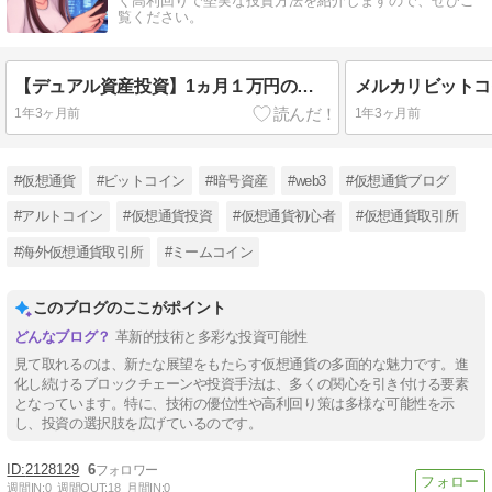
く高利回りで堅実な投資方法を紹介しますので、ぜひご
覧ください。
【デュアル資産投資】1ヵ月１万円の安定収入を目指して主婦が投資にチャレンジした結果
1年3ヶ月前
1年3ヶ月前
#仮想通貨
#ビットコイン
#暗号資産
#web3
#仮想通貨ブログ
#アルトコイン
#仮想通貨投資
#仮想通貨初心者
#仮想通貨取引所
#海外仮想通貨取引所
#ミームコイン
このブログのここがポイント
革新的技術と多彩な投資可能性
見て取れるのは、新たな展望をもたらす仮想通貨の多面的な魅力です。進
化し続けるブロックチェーンや投資手法は、多くの関心を引き付ける要素
となっています。特に、技術の優位性や高利回り策は多様な可能性を示
し、投資の選択肢を広げているのです。
2128129
6
週間IN:
0
週間OUT:
18
月間IN:
0