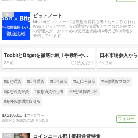
25
ビットノート
bitnote(ビットノート)は仮想通貨初心者のために作られた
Webメディアです。仮想通貨投資歴6年でプロの金融マン
の管理人が、おすすめの仮想通貨銘柄や取引所の情報を
発信しています。
ToobitとBitgetを徹底比較！手数料や取扱銘柄・レバレッジなどの違いを総合的に検証
2日前
8ヶ月前
#仮想通貨
#暗号通貨
#暗号資産
#fx_暗号資産
#仮想通貨ブログ
#仮想通貨投資
#仮想通貨初心者
#仮想通貨取引所
#海外仮想通貨取引所
2105311
1
週間IN:
0
週間OUT:
10
月間IN:
0
26
コインニール部 | 仮想通貨特集