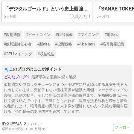
「デジタルゴールド」という史上最強の客寄せパンフ。ビットコインを「金」に仕立て上げた初期メンの煽りテク全記録
5ヶ月前
5ヶ月前
#仮想通貨
#ビットコイン
#暗号資産
#マイニング
#電気代
#仮想通貨初心者
#新nisa
#投資戦略
#NiceHash
#暗号資産投資
#GPUマイニング
#収益報告
このブログのここがポイント
最新事例と裏側を鋭く解説
仮想通貨やブロックチェーンにまつわる彼方に見え隠れする真実を明るみ
に出しています。突拍子もない価格高騰や騒動の裏側、マーケティングの
裏技、規制の動き、そして新旧の資産評価の偏見まで、多角的な視点から
鋭く切り込んでいます。常識にとらわれず、深層を抉る分析と確かな情報
の集約により、暗号資産の実態と未来像を理解したい方へ的確な示唆を届
ける、読む価値のある内容を追求しています。
2135543
2
週間IN:
0
週間OUT:
18
月間IN:
3