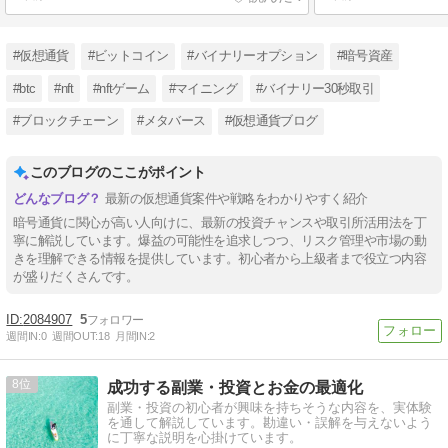
#仮想通貨
#ビットコイン
#バイナリーオプション
#暗号資産
#btc
#nft
#nftゲーム
#マイニング
#バイナリー30秒取引
#ブロックチェーン
#メタバース
#仮想通貨ブログ
このブログのここがポイント
最新の仮想通貨案件や戦略をわかりやすく紹介
暗号通貨に関心が高い人向けに、最新の投資チャンスや取引所活用法を丁
寧に解説しています。爆益の可能性を追求しつつ、リスク管理や市場の動
きを理解できる情報を提供しています。初心者から上級者まで役立つ内容
が盛りだくさんです。
2084907
5
週間IN:
0
週間OUT:
18
月間IN:
2
8
成功する副業・投資とお金の最適化
副業・投資の初心者が興味を持ちそうな内容を、実体験
を通して解説しています。勘違い・誤解を与えないよう
に丁寧な説明を心掛けています。