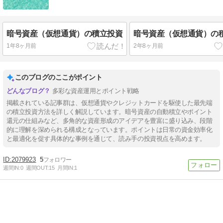
暗号資産（仮想通貨）の積立投資
暗号資産（仮想通貨）の
1年8ヶ月前
2年8ヶ月前
このブログのここがポイント
多彩な資産運用とポイント戦略
掲載されている記事群は、仮想通貨やクレジットカードを駆使した最先端
の積立投資方法を詳しく解説しています。暗号資産の自動積立やポイント
還元の仕組みなど、多角的な資産形成のアイデアを豊富に盛り込み、段階
的に理解を深められる構成となっています。ポイントは日常の資金効率化
と最適化を促す具体的な事例を通じて、読み手の投資視点を高めます。
2079923
5
週間IN:
0
週間OUT:
15
月間IN:
1