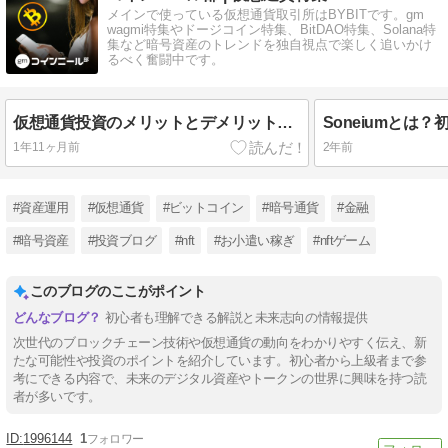
メインで使っている仮想通貨取引所はBYBITです。gm
wagmi特集やドージコイン特集、BitDAO特集、Solana特
集など暗号資産のトレンドを独自視点で楽しく追いかけ
るべく奮闘中です。
仮想通貨投資のメリットとデメリットとは？初心者でも分かるポイントを徹底解説！
1年11ヶ月前
2年前
#資産運用
#仮想通貨
#ビットコイン
#暗号通貨
#金融
#暗号資産
#投資ブログ
#nft
#お小遣い稼ぎ
#nftゲーム
このブログのここがポイント
初心者も理解できる解説と未来志向の情報提供
次世代のブロックチェーン技術や仮想通貨の動向をわかりやすく伝え、新
たな可能性や投資のポイントを紹介しています。初心者から上級者まで参
考にできる内容で、未来のデジタル資産やトークンの世界に興味を持つ読
者が多いです。
1996144
1