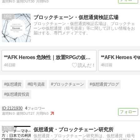
週間IN:
0
週間OUT:
30
月間IN:
0
16
ブロックチェーン・仮想通貨検証広場
ブロックチェーン・仮想通貨検証広場は、ブロックチェ
ーンや仮想通貨（暗号資産）等に関して詳しい情報をお
届けする、専門メディアです。
**AFK Heroes 危険性｜放置RPGの仮想通貨リスクと中毒・セキュリティの全危険性を徹底解説**
46日前
46日前
#仮想通貨
#暗号資産
#ブロックチェーン
#仮想通貨ブログ
#仮想通貨投資
2121930
4
週間IN:
0
週間OUT:
27
月間IN:
0
17
仮想通貨・ブロックチェーン研究所
仮想通貨・ブロックチェーン研究所は、仮想通貨（暗号