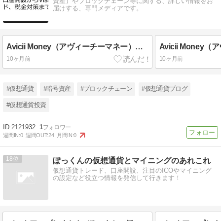
資産）やブロックチェーン等に関する、詳しい情報をお
届けする、専門メディアです。
Avicii Money（アヴィーチーマネー）の使い方：日本での利用ガイド！口座開設からVisaカード、税金対策まで徹底解説
10ヶ月前
10ヶ月前
#仮想通貨
#暗号資産
#ブロックチェーン
#仮想通貨ブログ
#仮想通貨投資
2121932
1
週間IN:
0
週間OUT:
24
月間IN:
0
18
ぽっくんの仮想通貨とマイニングのあれこれ
仮想通貨トレード、口座開設、注目のICOやマイニング
の設定など役立つ情報を発信して行きます！