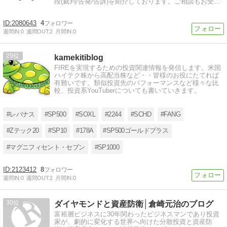
段(裁判/告発/告訴)を紹介しております。ご相談もお受け
しておりますのでお気軽にどうぞ。
2080643
4
週間IN:
0
週間OUT:
2
月間IN:
0
29
kamekitiblog
FIREを実現するための投資関連情報を発信します。米国
ハイテク株から高配当株など・・皆様のお役にたてれば
有難いです。類似投資先のパフォーマンスなど様々な比
較、投資系YouTuberについても書いていきます。
#レバナス
#SP500
#SOXL
#2244
#SCHD
#FANG
#Zテック20
#SP10
#178A
#SP500ゴールドプラス
#マグニフィセント・セブン
#SP1000
2123412
8
週間IN:
0
週間OUT:
2
月間IN:
0
30
ダイヤモンドと資産防衛│倉崎元治のブログ
富裕層ビジネスに30年関わったビジネスマンであり投資
家が、劇的に変化する世界へ向けた分散投資と資産防