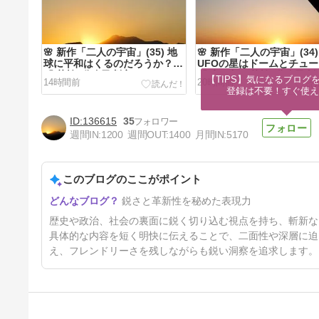
🌸 新作「二人の宇宙」(35) 地
🌸 新作「二人の宇宙」(34)
球に平和はくるのだろうか？
UFOの星はドームとチュ
🍒 英検3分自己判定
🍒 夜の部・英検3分自己判
【TIPS】気になるブログを
14時間前
20時間前
登録は不要！すぐ使え
136615
35
週間IN:
1200
週間OUT:
1400
月間IN:
5170
このブログのここがポイント
🌸 新作「二人の宇宙」(31) 謎
鋭さと革新性を秘めた表現力
のUFOがNASAに着陸 🍒 夜の
部・英検3分自己判定
4日前
歴史や政治、社会の裏面に鋭く切り込む視点を持ち、斬新な
具体的な内容を短く明快に伝えることで、二面性や深層に迫
え、フレンドリーさを残しながらも鋭い洞察を追求します。