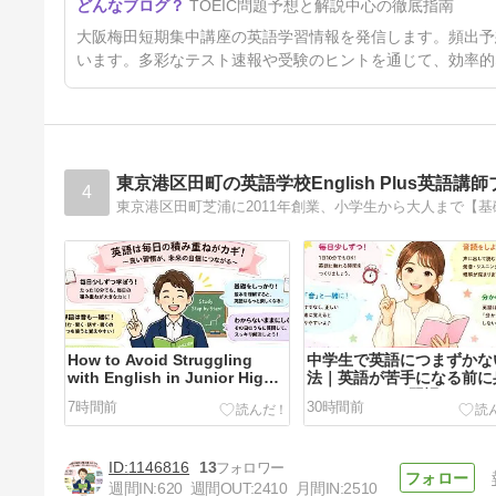
TOEIC問題予想と解説中心の徹底指南
大阪梅田短期集中講座の英語学習情報を発信します。頻出予
います。多彩なテスト速報や受験のヒントを通じて、効率的
東京港区田町の英語学校English Plus英語講
4
How to Avoid Struggling
中学生で英語につまずかな
with English in Junior High
法｜英語が苦手になる前に
School
つけたい5つの習慣
7時間前
30時間前
1146816
13
週間IN:
620
週間OUT:
2410
月間IN:
2510