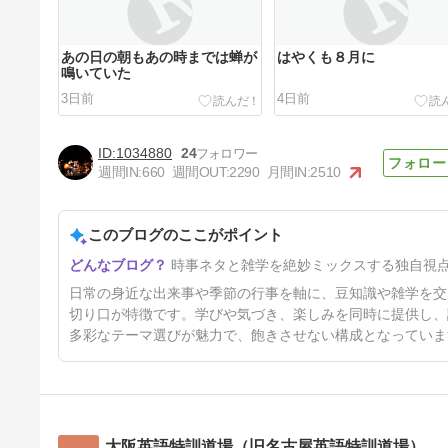
あの日の朝もあの時までは蝉が
はやくも８月に
鳴いていた
3日前
4日前
1034880
24
週間IN:
660
週間OUT:
2290
月間IN:
2510
このブログのここがポイント
「海へ行く」！
時事ネタと雑学を絶妙ミックスする独自視
19日前
日常の身近な出来事や季節の行事を軸に、豆知識や雑学を交
切り口が特徴です。学びや気づき、楽しみを同時に提供し、
多彩なテーマ選びが魅力で、飽きさせない構成となっていま
大阪英語特訓道場（旧名古屋英語特訓道場）