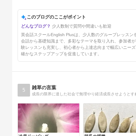
このブログのここがポイント
小学生のうちに身につけたい英
少人数制で質問や間違いも歓迎
語力とは？中学校で困らないた
めの5つの力を英語講師が解説
4日前
英会話スクールEnglish Plusは、少人数のグループレ
会話から基礎知識まで、多彩なテーマを取り入れ、参加者が
験レッスンも充実し、初心者から上達志向まで幅広いニーズ
確かなステップアップを促進しています。
雑草の言葉
5