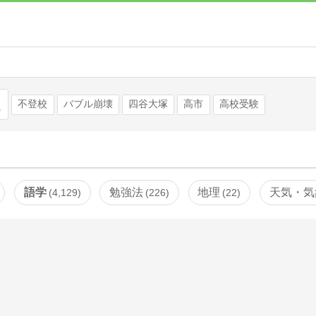
検索
不登校
バブル崩壊
四谷大塚
高市
高校受験
語学
勉強法
地理
天気・気
4,129
226
22