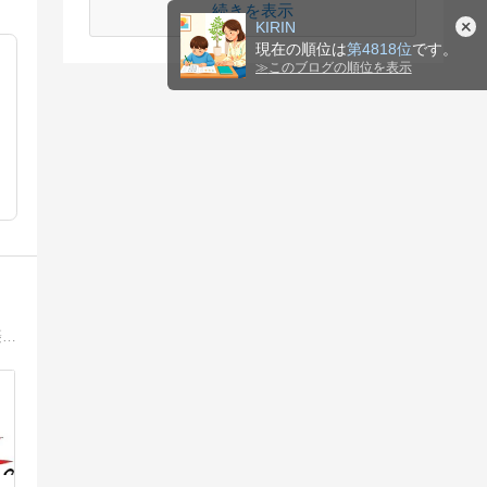
続きを表示
KIRIN
現在の順位は
第4818位
です。
≫
このブログの順位を表示
成長の限界に達した社会で無理やり経済成長させようとすれば破局を迎えるでしょう。破局を避けるにはダウンサイジングして自然の摂理・生態系の循環に沿ったゆったりとした定常社会に移行するより他に方法が無いのでは？