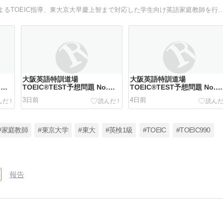
大阪英語特訓道場のサイトです。TOEIC 990点満点講師によるTOEIC指導、東大京大早慶上智まで対応
大阪英語特訓道場
大阪英語特訓道場
.
TOEIC®TEST予想問題 No.
TOEIC®TEST予想問題 No.
710
709
3日前
4日前
#家庭教師
#東京大学
#東大
#英検1級
#TOEIC
#TOEIC990
報告