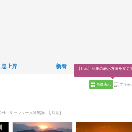
急上昇
新着
【Tips】記事の表示方法を変更
画像表示
文字表
OEFL & センター入試英語にも対応｝