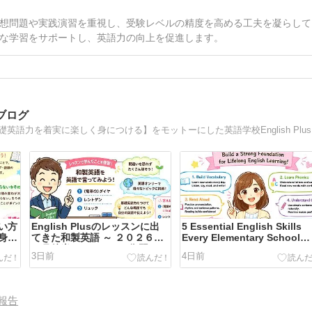
想問題や実践演習を重視し、受験レベルの精度を高める工夫を凝らして
な学習をサポートし、英語力の向上を促進します。
師ブログ
東京港区
い方
English Plusのレッスンに出
5 Essential English Skills
身に
てきた和製英語 ～ ２０２６年
Every Elementary School
７月後半のレッスンの復習
Student Should Build
3日前
4日前
報告