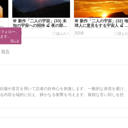
🌸 新作「二人の宇宙」(33) 未
🌸 新作「二人の宇宙」(32) 
ーブ
知の宇宙への招待 🍒 夜の部・
球人に意見をする宇宙人 🍒 
定
英検3分自己判定
の部・英検3分自己判定
フォロー。

2日前
3日前
ます。
閉じる
報告
比喩や直言を用いて読者の好奇心を刺激します。一般的な表現を避け、
る内容を端的に伝え、静かなる衝撃を与えます。複雑な言い回しを控