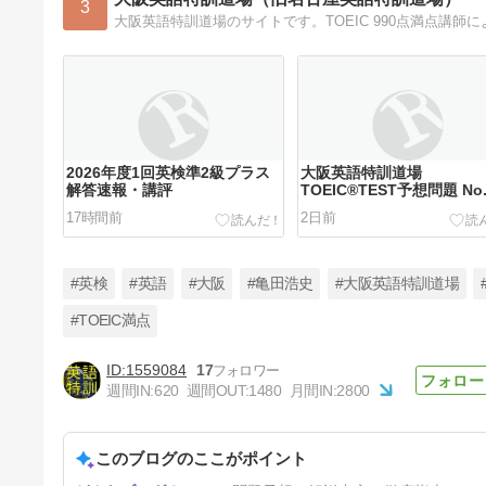
3
2026年度1回英検準2級プラス
大阪英語特訓道場
解答速報・講評
TOEIC®TEST予想問題 No
711
17時間前
2日前
#英検
#英語
#大阪
#亀田浩史
#大阪英語特訓道場
#TOEIC満点
1559084
17
大阪英語特訓道場
週間IN:
620
週間OUT:
1480
月間IN:
2800
TOEIC®TEST予想問題 No.
708
5日前
このブログのここがポイント