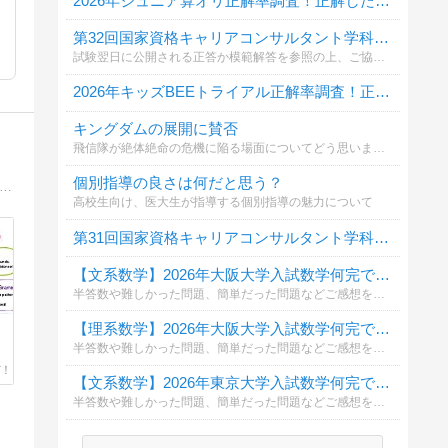
2026年ジュニア算オリ正解率調査！正解した問題を全て教えてください
第32回国家資格キャリアコンサルタント学科試験自己採点投票
試験翌日に公開される正答か模範解答を参照の上、ご協力ください。
2026年キッズBEEトライアル正解率調査！正解した問題を全て教えてください
キングダムの展開に賛否
飛信隊が絶体絶命の危機に陥る場面についてどう思いますか？
個別指導の良さは何だと思う？
田町芝浦に2011年創業、小学生から大人まで【基礎英語力を着実に楽しく身につける】をモットーにした英語学校English Plusの代表(TOEIC L/R満点・TESL資格取得)による英語情報ブログ
高校生向け、医大生が指導する個別指導の魅力について
第31回国家資格キャリアコンサルタント学科試験自己採点投票
【文系数学】2026年大阪大学入試数学何完できましたか？
半答数や難しかった問題、簡単だった問題などご感想をコメント欄に頂けると幸いです。
【理系数学】2026年大阪大学入試数学何完できましたか？
半答数や難しかった問題、簡単だった問題などご感想をコメント欄に頂けると幸いです。
【文系数学】2026年東京大学入試数学何完できましたか？
半答数や難しかった問題、簡単だった問題などご感想をコメント欄に頂けると幸いです。