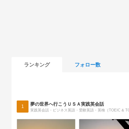
ランキング
フォロー数
夢の世界へ行こうＵＳＡ実践英会話
1
実践英会話・ビジネス英語・受験英語・英検｛TOEIC & T