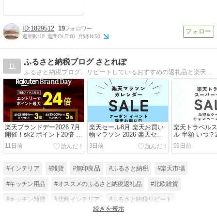
1829512
19
週間IN:
10
週間OUT:
80
月間IN:
50
ふるさと納税ブログ さとれぽ
11
ふるさと納税ブログ。リピートしているおすすめの返礼品と楽天でよかったおしゃれな雑貨を紹介しています。
楽天ブランドデー2026 7月
楽天セール8月 楽天お買い
楽天トラベル
開催！sk2 ポイント20倍 資
物マラソン 2026 楽天セー
ル 半額 いつ？2
生堂 化粧品セール！楽天ブ
ル カレンダーとお得なイベ
新 楽天トラベ
11日前
3日前
59日前
ランドデーはいつ？
ント！
攻略法
#インテリア
#雑貨
#無印良品
#ふるさと納税
#楽天市場
#キッチン用品
#オススメのふるさと納税返礼品
#北欧雑貨
#キッチン雑貨
#北欧インテリア
#ふるさと納税リピート
続きを表示
#楽天ふるさと納税