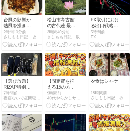
台風の影響か
松山市考古館
FX取引におけ
熱風を掻き回
の古代蓮 最後
る出口戦略の
す風 帰宅お好
の二輪
重要性と実践
2時間10分前
3時間40分前
5時間前
さしもも日記 坂の上の雲松山市から
さしもも日記 坂の上の雲松山市から
FX
み焼きを食べ
方法
る
【選び放題】
【固定費を抑
夕食はシャケ
RIZAP特別優
える15の方法
待券
⑧】通信費を
18時間前
7時間前
9時間前
さしもも日記 坂の上の雲松山市から
夜寝ないで昼間寝て築く資産
40代やらかしサラリーマンの節約・資産形成
最適化する
——スマホ回
線と光回線を
同時に見直す