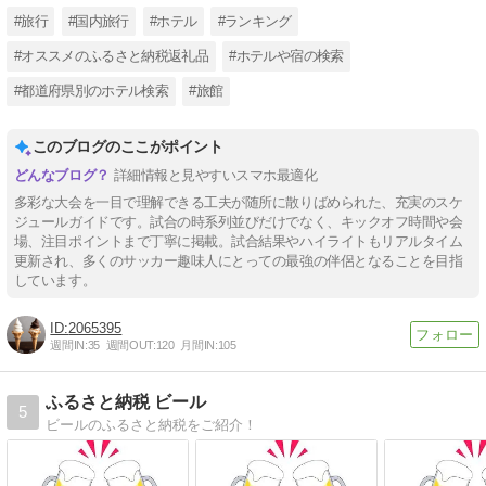
#旅行
#国内旅行
#ホテル
#ランキング
#オススメのふるさと納税返礼品
#ホテルや宿の検索
#都道府県別のホテル検索
#旅館
このブログのここがポイント
詳細情報と見やすいスマホ最適化
多彩な大会を一目で理解できる工夫が随所に散りばめられた、充実のスケ
ジュールガイドです。試合の時系列並びだけでなく、キックオフ時間や会
場、注目ポイントまで丁寧に掲載。試合結果やハイライトもリアルタイム
更新され、多くのサッカー趣味人にとっての最強の伴侶となることを目指
しています。
2065395
週間IN:
35
週間OUT:
120
月間IN:
105
ふるさと納税 ビール
5
ビールのふるさと納税をご紹介！