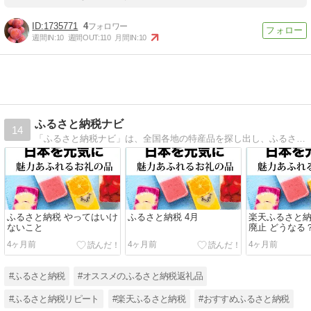
1735771
4
週間IN:
10
週間OUT:
110
月間IN:
10
ふるさと納税ナビ
14
「ふるさと納税ナビ」は、全国各地の特産品を探し出し、ふるさと納税の魅力を余すことなくお伝えするブログです。初めての方でも安心して寄附ができるように、手続き方法や控除のポイントを丁寧に解説。
ふるさと納税 やってはいけ
ふるさと納税 4月
楽天ふるさと納
ないこと
廃止 どうなる
4ヶ月前
4ヶ月前
4ヶ月前
#ふるさと納税
#オススメのふるさと納税返礼品
#ふるさと納税リピート
#楽天ふるさと納税
#おすすめふるさと納税