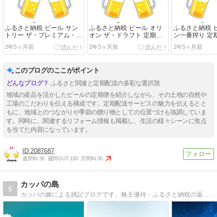
ふるさと納税 ビール サン
ふるさと納税 ビール オリ
ふるさと納税 
トリー ザ・プレミアム・モ
オン ザ・ドラフト 定期便
ン一番搾り 定期
ルツ 3ヶ月 定期便
6回
2年5ヶ月前
2年5ヶ月前
2年5ヶ月前
このブログのここがポイント
ふるさと関連と定期配送の多彩な選択肢
地域の産品を活かしたビールの定期便を紹介しながら、その土地の自然や
工場のこだわりを伝える構成です。定期配送サービスの魅力を伝えるとと
もに、地域とのつながりや季節の贈り物としての位置づけも強調していま
す。同時に、関連するリフォーム情報も掲載し、生活の様々シーンに焦点
を当てた内容になっています。
2087687
週間IN:
30
週間OUT:
130
月間IN:
30
カッパの島
6
カッパの嫁による雑記ブログです。株主優待・ふるさと納税の返礼品レビューやクリーム文鳥の成長記録、日常生活のお役立ち情報などを発信しています。