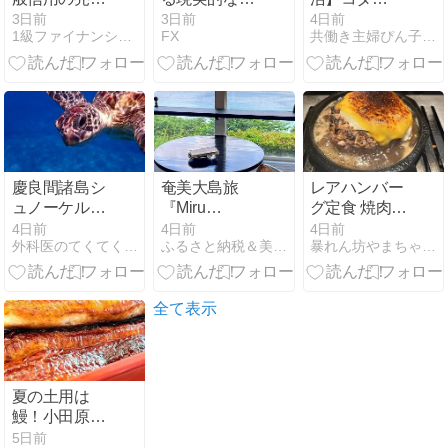
在庫状況 SBI
標設定の重要
(4923)最後の
3日前
3日前
4日前
1級ファイナンシャルプランナーの副収入と節約
FX
共働き主婦ぴん子の貯蓄形成・妻力アップライフ公開ブログ
証券フライン
性
株主優待！特
グクロス（優
別進呈商品も♪
待クロス取
引）
慶良間諸島シ
奄美大島旅
レアハンバー
ュノーケルツ
『Miru
グ定食 焼肉ホ
アー
Amami』奄美
ルモン ブンゴ
4日前
4日前
4日前
外科医のてくてく地球お散歩ブログ
ふるさと納税＆美食酒ブログ
暴れん坊やまちゃんの株とグルメ
ブルーが広が
る絶景！全室
オーシャンビ
ューの癒しリ
全て表示
ゾート！
夏の土用は
鰻！小田原
「友栄」の幻
5日前