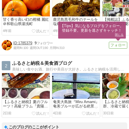
甘く香り高い幻の柑橘 麗紅
鹿児島黒毛和牛のテールを
【掲載誌】ふ
＠和歌山県湯浅町
塩焼きに@鹿児島県天城町
ッポン! 2021夏秋
【Tips】気になるブログをフォロー。

登録不要。更新を逃さずキャッチ！
4年前
4年前
4年前
閉じる
1785379
9
週間IN:
100
週間OUT:
190
月間IN:
310
ふるさと納税＆美食酒ブログ
2
美味しい食やお酒、旅行や美容が大好き。ふるさと納税を活用し、全国の美味しい物をを紹介できればと思います。美味しいお店も！
【ふるさと納税】夏のフル
奄美大島旅『Miru Amami』
【ふるさと納
ーツ！高級プラム『貴陽』
奄美ブルーが広がる絶景！
群、冷蔵で届
と大人気鰻楽のうなぎ
全室オーシャンビューの癒
き寿司セット
2日前
4日前
33日前
しリゾート！
能！
このブログのここがポイント