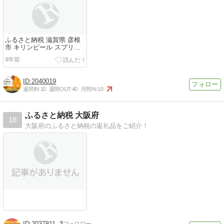
ふるさと納税 滋賀県 彦根
市 キリンビール スプリン
グバレー
4年前
2040019
週間IN:
10
週間OUT:
40
月間IN:
10
ふるさと納税 大阪府
18
大阪府のふるさと納税の返礼品をご紹介！
2037811
2