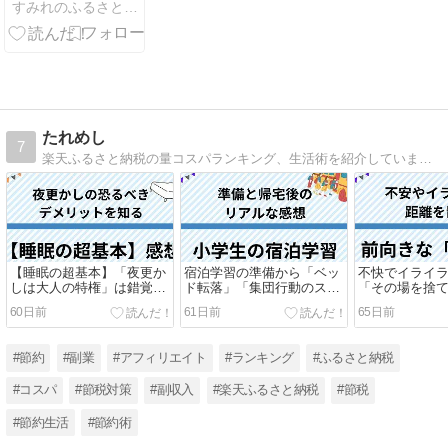
すみれのふるさと納税 ちょっと得した事。嬉しかったもの。
の青うなぎ
たれめし
7
楽天ふるさと納税の量コスパランキング、生活術を紹介しています。
【睡眠の超基本】「夜更か
宿泊学習の準備から「ベッ
不快でイライ
しは大人の特権」は錯覚？
ド転落」「集団行動のスト
「その場を捨
21時就寝の結果
レス」まで解説！
爽快感を得た
60日前
61日前
65日前
#節約
#副業
#アフィリエイト
#ランキング
#ふるさと納税
#コスパ
#節税対策
#副収入
#楽天ふるさと納税
#節税
#節約生活
#節約術