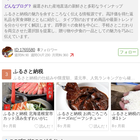
厳選された産地直送の新鮮さと多彩なラインナップ
ふるさと納税の魅力を余すところなく伝える情報源です。高評価を得た返
礼品を実食体験とともに紹介し、タイプ別のおすすめ商品や最新トレンド
を分かりやすく解説します。四季折々の食材を中心に、手軽さとこだわり
を両立させた選択肢を提案し、贈り物や夕食の一品としての魅力を巧みに
伝えています。
1765580
8
週間IN:
90
週間OUT:
230
月間IN:
360
ふるさと納税
3
ふるさと納税の仕組みや限度額、還元率、人気ランキングから確定申告まで、ふるさと納税に関する情報を集めています。
ふるさと納税 北海道根室市
ふるさと納税 お肉ごろごろ
ふるさと納税
カット済み生ずわいがに
チーズinビーフシチュー
米1トン
8ヶ月前
8ヶ月前
8ヶ月前