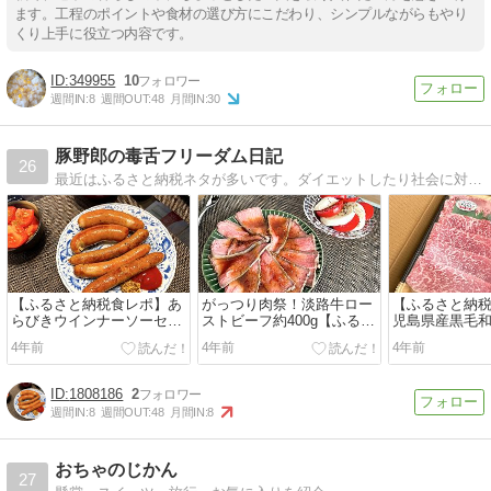
ます。工程のポイントや食材の選び方にこだわり、シンプルながらもやり
くり上手に役立つ内容です。
349955
10
週間IN:
8
週間OUT:
48
月間IN:
30
豚野郎の毒舌フリーダム日記
26
最近はふるさと納税ネタが多いです。ダイエットしたり社会に対して愚痴ったり、日々思うことを書いてみたり。ショモモンですがよろしくお願いいたします。
【ふるさと納税食レポ】あ
がっつり肉祭！淡路牛ロー
【ふるさと納
らびきウインナーソーセー
ストビーフ約400g【ふるさ
児島県産黒毛
ジ＆フランクフルトソーセ
と納税食レポ】
計2.5kg以上！
4年前
4年前
4年前
ージ 2.2kg
1808186
2
週間IN:
8
週間OUT:
48
月間IN:
8
おちゃのじかん
27