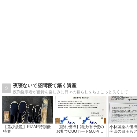
夜寝ないで昼間寝て築く資産
9
夜勤従事者が優待を楽しみに日々の暮らしをちょこっと良くしていく…そんな家族の様子を綴るブログかもしれません。
【選び放題】RIZAP特別優
【隠れ優待】議決権行使の
小林製薬の優
待券
お礼でQUOカード500円分
今回の目玉も
が到着！でも本命はあの優
ト!?内容は⁉