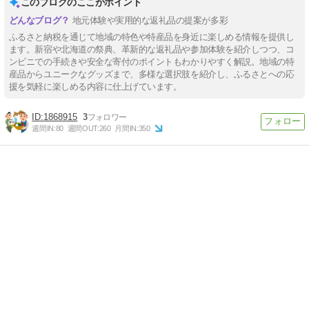
このブログのここがポイント
地元体験や実用的な返礼品の提案が多彩
ふるさと納税を通じて地域の特色や特産品を身近に楽しめる情報を提供し
ます。新宿や北海道の祭典、革新的な返礼品や参加体験を紹介しつつ、コ
ンビニでの手続きや安全な寄付のポイントもわかりやすく解説。地域の特
産品からユニークなグッズまで、多様な選択肢を紹介し、ふるさとへの応
援を気軽に楽しめる内容に仕上げています。
1868915
3
週間IN:
80
週間OUT:
260
月間IN:
350