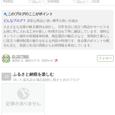
7時間前
32時間前
3日前
待
このブログのここがポイント
多彩な商品と使い勝手の良い仕組み
さまざまな企業の株主優待を紹介し、日常生活に役立つ商品やサービスを
お得に手に入れる工夫や新しい利用方法を丁寧に解説しています。便利な
オンライン操作や長期保有特典、商品選択の幅広さなど、実用的で暮らし
に役立つ優待制度の魅力を伝える内容が特徴です。各企業のポイントや配
当も交え、投資と生活の両面からお得情報を発信しています。
2077800
週間IN:
11
週間OUT:
74
月間IN:
44
ふるさと納税を楽しむ
10
頂いた返礼品を備忘録的に残すためのブログ