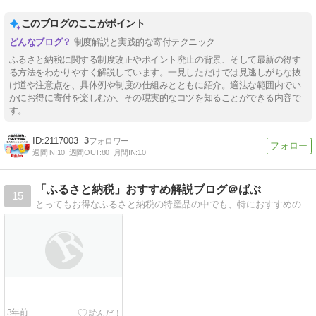
このブログのここがポイント
制度解説と実践的な寄付テクニック
ふるさと納税に関する制度改正やポイント廃止の背景、そして最新の得す
る方法をわかりやすく解説しています。一見しただけでは見逃しがちな抜
け道や注意点を、具体例や制度の仕組みとともに紹介。適法な範囲内でい
かにお得に寄付を楽しむか、その現実的なコツを知ることができる内容で
す。
2117003
3
週間IN:
10
週間OUT:
80
月間IN:
10
「ふるさと納税」おすすめ解説ブログ＠ばぶ
15
とってもお得なふるさと納税の特産品の中でも、特におすすめの商品を見つけて紹介します。さらに家計を助けるお得な節約術や戯言ｗも盛りだくさん！あなたの家計を助けます
3年前