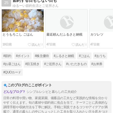
節約する日もしない日も
25
ゆるーい節約生活とご近所さん
とうもろこし ごはん
最近頼んだふるさと納税
カツレツ
19日前
47日前
47日前
#節約
#ポイント
#株主優待
#ふるさと納税
#ごはん
#おうち
#お昼ごはん
#目玉焼き
#ご近所さん
#いただきもの
#お米券
#QUOカード
このブログのここがポイント
シンプルレシピと暮らしの工夫紹介
日常の料理や買い物、家庭菜園、備蓄品の工夫など実践的な情報を分かり
やすく伝えます。旬の素材や節約術に焦点を当て、テーマごとに具体的な
調理手順や収納方法を丁寧に解説。手軽に実践できるコツやアイデアが満
載で、通常の暮らしの中にちょっとした工夫を取り入れたい方を惹きつけ