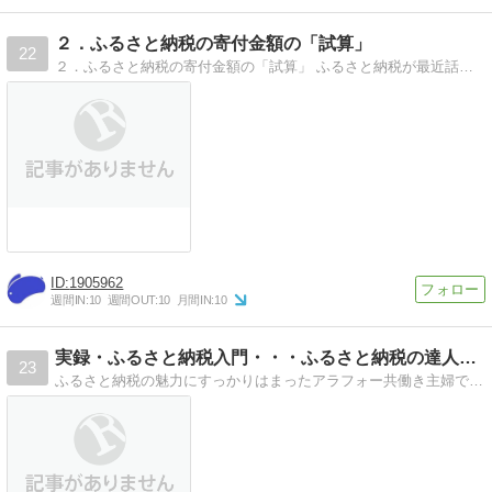
２．ふるさと納税の寄付金額の「試算」
22
２．ふるさと納税の寄付金額の「試算」 ふるさと納税が最近話題になってきてます。 皆さんも寄付して＆税金が浮いて＆美味しいもの貰ってが楽しみだと思います しか…
1905962
週間IN:
10
週間OUT:
10
月間IN:
10
実録・ふるさと納税入門・・・ふるさと納税の達人目指して
23
ふるさと納税の魅力にすっかりはまったアラフォー共働き主婦です。おすすめ、感想、ランキング、還元率などお役立ち情報を発信していきます。