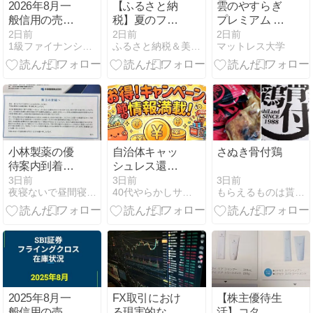
2026年8月一
【ふるさと納
雲のやすらぎ
般信用の売り
税】夏のフル
プレミアム マ
在庫状況 SBI
ーツ！高級プ
ットレスIIの口
2日前
2日前
2日前
1級ファイナンシャルプランナーの副収入と節約
ふるさと納税＆美食酒ブログ
マットレス大学
証券フライン
ラム『貴陽』
コミ・評判｜
グクロス（優
と大人気鰻楽
待望の新モデ
待クロス取
のうなぎ
ルを実際に体
引）
験！
小林製薬の優
自治体キャッ
さぬき骨付鶏
待案内到着。
シュレス還元
今回の目玉も
で3,000pt！
3日前
3日前
3日前
もらえるものは貰っちゃおっ！
夜寝ないで昼間寝て築く資産
40代やらかしサラリーマンの節約・資産形成
アウトレッ
2026年7月の
ト!?内容は⁉
WAON POINT
獲得実績まと
め【4,324pt】
2025年8月一
FX取引におけ
【株主優待生
般信用の売り
る現実的な目
活】コタ