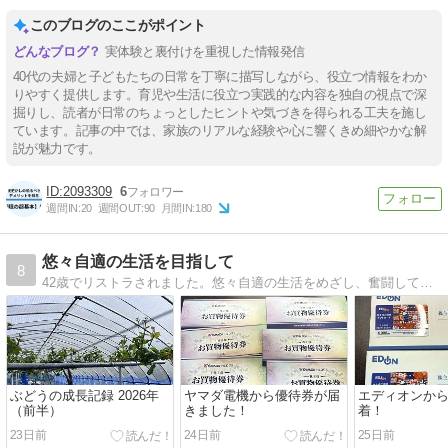
このブログのここがポイント
実体験と裏付けを重視した情報発信
40代の夫婦と子どもたちの日常を丁寧に描写しながら、役立つ情報をわか
りやすく提供します。育児や生活に役立つ実践的な内容を独自の視点で深
掘りし、読者が日常のちょっとしたヒントや気づきを得られる工夫を施し
ています。記事の中では、家族のリアルな経験や心に響くきめ細やかな解
説が魅力です。
2093309
6
週間IN:
20
週間OUT:
90
月間IN:
180
悠々自適の生活を目指して
8
42歳でリストラされました。悠々自適の生活をめざし、奮闘しております
ぶどうの成長記録 2026年
ヤマダ電機から優待券が届
エディオンか
（前半）
きました！
着！
23日前
24日前
25日前