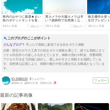
車内のおやつに最適★まい
胃カメラや大腸カメラは辛
株主優待を使
泉のポケットサンドを食べ
い？鎮静剤で全然痛くなか
生日プレゼント
てみた！
った実体験レポート
1年3ヶ月前
1年3ヶ月前
1年11ヶ月前
このブログのここがポイント
手ぶらで気軽に参加できる吹きガラス体験
兵庫・西宮のガラス工房での吹きガラス体験を通じて、誰でも気軽にオリ
ジナル作品作りの楽しさを伝えています。体験の流れや料金、所要時間、
アクセス方法まで詳細に紹介し、親しみやすさと気軽さを強調していま
す。自然体な記述により、体験の魅力や安心感を伝える構成となっていま
す。
2088120
3
週間IN:
22
週間OUT:
56
月間IN:
116
最新の記事画像