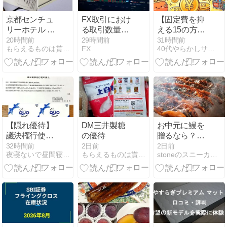
京都センチュ
FX取引におけ
【固定費を抑
リーホテル ア
る取引数量の
える15の方法
イス
基本と必要資
⑦】不要な保
20時間前
29時間前
31時間前
もらえるものは貰っちゃおっ！
FX
40代やらかしサラリーマンの節約・資産形成
金の計算方法
険を解約する
——「もし
も」は保険で
はなく貯金で
備える
【隠れ優待】
DM三井製糖
お中元に鰻を
議決権行使の
の優待
贈るなら？喜
お礼でQUOカ
ばれる国産う
32時間前
2日前
2日前
夜寝ないで昼間寝て築く資産
もらえるものは貰っちゃおっ！
stoneのスニーカーダイアリー
ード500円分
なぎギフトの
が到着！でも
選び方とおす
本命はあの優
すめ
待