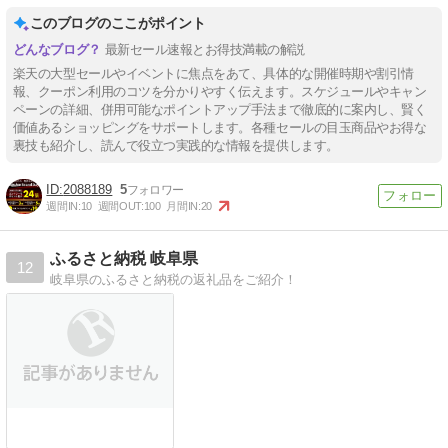
このブログのここがポイント
最新セール速報とお得技満載の解説
楽天の大型セールやイベントに焦点をあて、具体的な開催時期や割引情
報、クーポン利用のコツを分かりやすく伝えます。スケジュールやキャン
ペーンの詳細、併用可能なポイントアップ手法まで徹底的に案内し、賢く
価値あるショッピングをサポートします。各種セールの目玉商品やお得な
裏技も紹介し、読んで役立つ実践的な情報を提供します。
2088189
5
週間IN:
10
週間OUT:
100
月間IN:
20
ふるさと納税 岐阜県
12
岐阜県のふるさと納税の返礼品をご紹介！