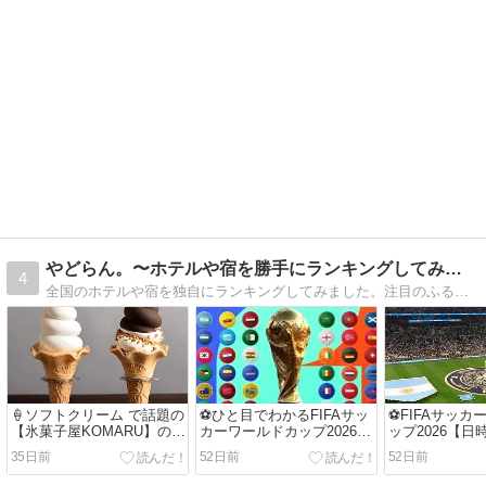
やどらん。〜ホテルや宿を勝手にランキングしてみた〜
4
全国のホテルや宿を独自にランキングしてみました。注目のふるさと納税返礼品や季節の特集も紹介しています。旅行プランやお買い物に、お役立ていただけたら幸いです。
🍦ソフトクリーム で話題の
⚽ひと目でわかるFIFAサッ
⚽FIFAサッカ
【氷菓子屋KOMARU】の紹
カーワールドカップ2026結
ップ2026【日
介🍦
果速報・日程組み合わせ・
35日前
52日前
52日前
グループ順位早見表⚽