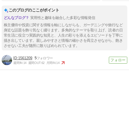
このブログのここがポイント
実用性と趣味を融合した多彩な情報発信
株主優待や投資に関する情報を軸にしながらも、ガーデニングや旅行など
身近な話題を飾り気なく綴ります。多角的なテーマを取り上げ、読者の日
常生活に役立つ実践的な知見と、人生の彩りを添えるエピソードを丁寧に
描き出しています。親しみやすさと情報の確かさを両立させながら、飽き
させない工夫が随所に散りばめられています。
1561209
5
週間IN:
14
週間OUT:
62
月間IN:
14