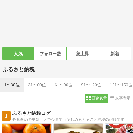
人気
フォロー数
急上昇
新着
ふるさと納税
1〜30位
31〜60位
61〜90位
91〜120位
121〜150位
画像表示
文字表示
ふるさと納税ログ
1
外食多めの夫婦二人で少量でも楽しめるふるさと納税の記録です。お礼の品×お礼の品のコラボメニューの紹介もしています。