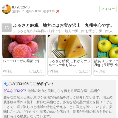
2032643
週間IN:
10
週間OUT:
20
月間IN:
20
ふるさと納税 地方にはお宝が沢山 九州中心です。
13
ふるさと納税14年目の主婦です。地方の沢山のお宝が、沢山の人に届き、地方活性化になればいいなと思っています。
ハニーローザの季節です
ふるさと納税 これからのフ
訳あり シナノ
ルーツの申し込み
3kg（長野県 
49日前
82日前
6ヶ月前
このブログのここがポイント
地域の魅力と美味しさを伝える豊富な返礼品紹介
豊かな自然と伝統が息づく各地の特産品を詳しく紹介しています。地元の
農作物や手作り菓子、新鮮な果物など、多彩な返礼品の魅力を掘り下げる
ことで、選ぶ楽しみと地域の特色を伝えることに重点を置いています。美
味しさへのこだわりや生産者の思いも伝わり、読者が地域の魅力を身近に
感じられる構成となっています。