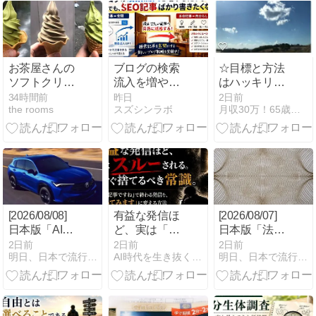
った
お茶屋さんの
ブログの検索
☆目標と方法
ソフトクリー
流入を増やし
はハッキリさ
ムを食べる
たい。でも、
せ行動とな
34時間前
昨日
2日前
the rooms
スズシンラボ
月収30万！65歳から始める在宅シニアネットビジネス！
SEO記事ばか
る、「いい
り書きたくな
な」で動き始
い。
める、つまり
行動Doが中心
のPlan・Do・
Seeでうまく
いく！！
[2026/08/08]
有益な発信ほ
[2026/08/07]
日本版「AI検
ど、実は「ス
日本版「法人
索最適化
ルーされ
向け職場安全
2日前
2日前
2日前
明日、日本で流行る副業｜MINAの海外副業分析室
AI時代を生き抜くための思考と稼ぐ力
明日、日本で流行る副業｜MINAの海外副業分析室
（GEO）」副
る。」今すぐ
コンサル」副
業の可能性
捨てるべき常
業の可能性
（MINA）
識。
（MINA）