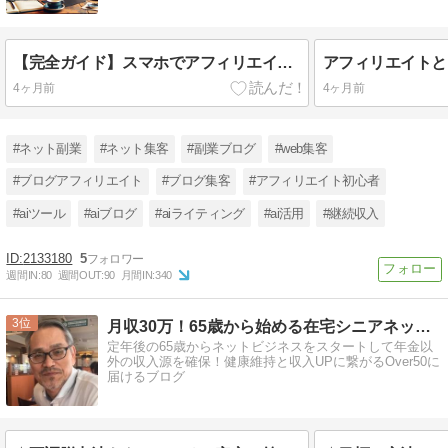
【完全ガイド】スマホでアフィリエイトの始め方！初心者が月5万稼ぐ方法と注意点
4ヶ月前
4ヶ月前
#ネット副業
#ネット集客
#副業ブログ
#web集客
#ブログアフィリエイト
#ブログ集客
#アフィリエイト初心者
#aiツール
#aiブログ
#aiライティング
#ai活用
#継続収入
2133180
5
週間IN:
80
週間OUT:
90
月間IN:
340
3
月収30万！65歳から始める在宅シニアネットビジネス！
定年後の65歳からネットビジネスをスタートして年金以
外の収入源を確保！健康維持と収入UPに繋がるOver50に
届けるブログ