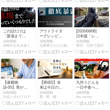
ローカーを徹
徹底暴露
調になってい
底暴露
く、これがシ
ニアの笑顔の
脱出術！！
この話だけは
アウトライダ
[2026/08/08]
「墓場まで持
ーグレンビュ
日本版「レト
っていく」つ
ーマクロファ
ロゲーム転
14時間前
19時間前
21時間前
AI時代を生き抜くための思考と稼ぐ力
元業界人だけど副業商材のこと全部暴露します｜
明日、日本で流行る副業｜MINAの海外副業分析室
もりでした。
ンドLTD.は詐
売」副業の可
欺？出金でき
能性（MINA）
ないと評判の
理由と実態を
暴露
【連載物
【第6回】未
九州うどんを
語-05】胃が痛
来は今日の予
一日中食べ続
い夜が続い
定で決まる｜
けてみた
24時間前
25時間前
34時間前
力也☆彡のブログ
悪・即・斬
the rooms
た。でも、家
人生を変える
族がいたから
時間の使い方
辞められなか