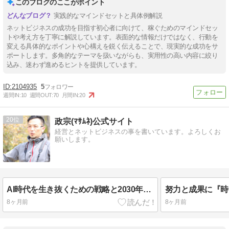
このブログのここがポイント
実践的なマインドセットと具体例解説
ネットビジネスの成功を目指す初心者に向けて、稼ぐためのマインドセッ
トや考え方を丁寧に解説しています。表面的な情報だけではなく、行動を
変える具体的なポイントや心構えを鋭く伝えることで、現実的な成功をサ
ポートします。多角的なテーマを扱いながらも、実用性の高い内容に絞り
込み、迷わず進めるヒントを提供しています。
2104935
5
週間IN:
10
週間OUT:
70
月間IN:
20
20
政宗(ﾏｻﾑﾈ)公式サイト
経営とネットビジネスの事を書いています。よろしくお
願いします。
AI時代を生き抜くための戦略と2030年までの計画とは！？
8ヶ月前
8ヶ月前