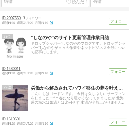
3年前
4年前
2007550
3
週間IN:
10
週間OUT:
20
月間IN:
10
28
”しなのや”のサイト更新管理作業日誌
ドロップシッパー”しなのやのブログです。ドロップシッ
パー”しなのやが日々の作業やネットビジネス全般につい
て記事にします。
1480011
週間IN:
10
週間OUT:
20
月間IN:
10
29
労働から解放されてハワイ移住の夢を叶えるブログ | 6年勤…
こんにちはゴードンです。 今日は久しぶりにサーフィン
をしましたー^ ^ 春になり暖かくなってきましたが 北海
道の海水は気温とは比例せず 水温が全然上がりません…
1610601
週間IN:
10
週間OUT:
20
月間IN:
10