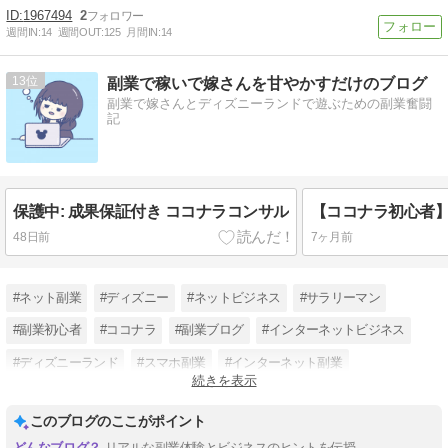
1967494
2
週間IN:
14
週間OUT:
125
月間IN:
14
13
副業で稼いで嫁さんを甘やかすだけのブログ
副業で嫁さんとディズニーランドで遊ぶための副業奮闘
記
保護中: 成果保証付き ココナラコンサル
48日前
7ヶ月前
#ネット副業
#ディズニー
#ネットビジネス
#サラリーマン
#副業初心者
#ココナラ
#副業ブログ
#インターネットビジネス
#ディズニーランド
#スマホ副業
#インターネット副業
続きを表示
#ココナラ副業
このブログのここがポイント
リアルな副業体験とビジネスのヒントを伝授