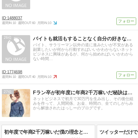
1488037
週間IN:
10
週間OUT:
60
月間IN:
10
26
バイトも就活もすることなく自分の好きなことを活かし毎月30…
バイト、サラリーマン以外の道に進みたいが不安がある
副業したいが何から行動すればいいかわからないネット
ビジネスに興味があるが、何から始めればいいかわから
ない時間…
1774698
週間IN:
10
週間OUT:
40
月間IN:
10
27
Fラン卒が初年度に年商2千万稼いだ秘訣は◯◯◯にあった？
ネットビジネスで初月で30万円を生み出し、その後仕組
みを作って、人間関係、お金、時間の、全てのしがらみ
から解放されたはっしーのブログです。
初年度で年商2千万稼いだ僕の理念と、これまでの経緯を書いてみた