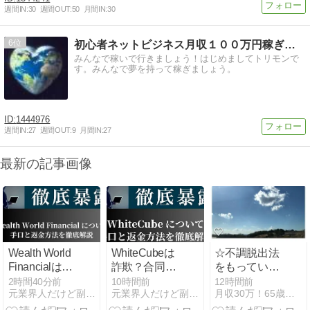
週間IN:
30
週間OUT:
50
月間IN:
30
6
初心者ネットビジネス月収１００万円稼ぎ方とは
みんなで稼いで行きましょう！はじめましてトリモンで
す。みんなで夢を持って稼ぎましょう。
1444976
週間IN:
27
週間OUT:
9
月間IN:
27
最新の記事画像
Wealth World
WhiteCubeは
☆不調脱出法
Financialは詐
詐欺？合同会
をもっている
欺？出金でき
社whiteの副業
と安心、笑顔
2時間40分前
10時間前
12時間前
元業界人だけど副業商材のこと全部暴露します｜
元業界人だけど副業商材のこと全部暴露します｜
月収30万！65歳から始める在宅シニアネットビジネス！
ないと評判の
で出金拒否！
で行動してい
怪しい投資ブ
評判・実態を
くと、人は快