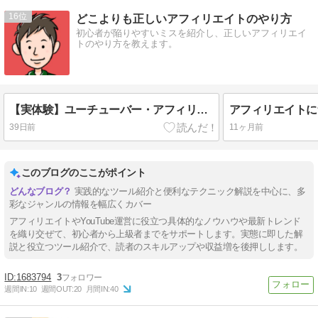
16
どこよりも正しいアフィリエイトのやり方
初心者が陥りやすいミスを紹介し、正しいアフィリエイ
トのやり方を教えます。
【実体験】ユーチューバー・アフィリエイターは住宅ローンを組めるのか？
39日前
11ヶ月前
このブログのここがポイント
実践的なツール紹介と便利なテクニック解説を中心に、多
彩なジャンルの情報を幅広くカバー
アフィリエイトやYouTube運営に役立つ具体的なノウハウや最新トレンド
を織り交ぜて、初心者から上級者までをサポートします。実態に即した解
説と役立つツール紹介で、読者のスキルアップや収益増を後押しします。
1683794
3
週間IN:
10
週間OUT:
20
月間IN:
40