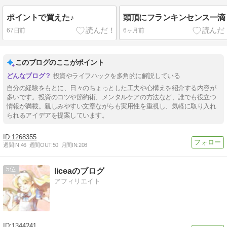
ポイントで買えた♪
頭頂にフランキンセンス一滴
67日前
6ヶ月前
このブログのここがポイント
投資やライフハックを多角的に解説している
自分の経験をもとに、日々のちょっとした工夫や心構えを紹介する内容が
多いです。投資のコツや節約術、メンタルケアの方法など、誰でも役立つ
情報が満載。親しみやすい文章ながらも実用性を重視し、気軽に取り入れ
られるアイデアを提案しています。
1268355
週間IN:
46
週間OUT:
50
月間IN:
208
5
liceaのブログ
アフィリエイト
1344241