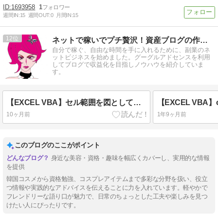
1693958
1
週間IN:
15
週間OUT:
0
月間IN:
15
12
ネットで稼いでプチ贅沢！資産ブログの作成／シゲキタイムズ
自分で稼ぐ、自由な時間を手に入れるために、副業のネ
ットビジネスを始めました。グーグルアドセンスを利用
してブログで収益化を目指しノウハウを紹介していま
す。
【EXCEL VBA】セル範囲を図として貼り付け「CopyPicture」時短テク
10ヶ月前
1年9ヶ月前
このブログのここがポイント
身近な美容・資格・趣味を幅広くカバーし、実用的な情報
を提供
韓国コスメから資格勉強、コスプレアイテムまで多彩な分野を扱い、役立
つ情報や実践的なアドバイスを伝えることに力を入れています。軽やかで
フレンドリーな語り口が魅力で、日常のちょっとした工夫や楽しみを見つ
けたい人にぴったりです。