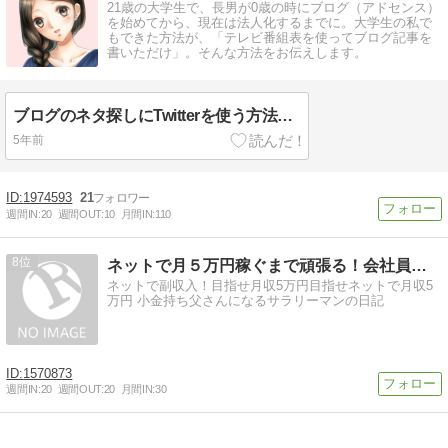
21歳の大学生で、長男が0歳の時にブログ（アドセンス）
を始めてから、現在は法人化するまでに。大学生の私で
もできた方法が、「テレビ番組表を使ってブログ記事を
書いただけ」。そんな方法をお伝えします。
ブログのネタ探しにTwitterを使う方法！実際にアクセスを集めた記事URLも
5年前
1974593
21
週間IN:
20
週間OUT:
10
月間IN:
110
8
ネットで月５万円稼ぐまで頑張る！会社員の副業実践記
ネットで副収入！目指せ月収5万円目指せネットで月収5
万円 小金持ち父さんになるサラリーマンの日記
1570873
週間IN:
20
週間OUT:
20
月間IN:
30