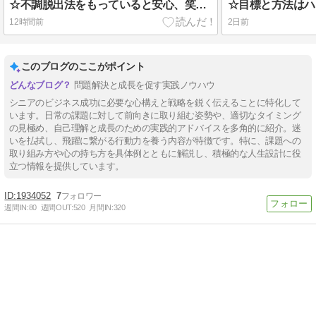
☆不調脱出法をもっていると安心、笑顔で行動していくと、人は快調になっていく、これがシニアの笑顔の脱出術！！
12時間前
2日前
このブログのここがポイント
問題解決と成長を促す実践ノウハウ
シニアのビジネス成功に必要な心構えと戦略を鋭く伝えることに特化して
います。日常の課題に対して前向きに取り組む姿勢や、適切なタイミング
の見極め、自己理解と成長のための実践的アドバイスを多角的に紹介。迷
いを払拭し、飛躍に繋がる行動力を養う内容が特徴です。特に、課題への
取り組み方や心の持ち方を具体例とともに解説し、積極的な人生設計に役
立つ情報を提供しています。
1934052
7
週間IN:
80
週間OUT:
520
月間IN:
320