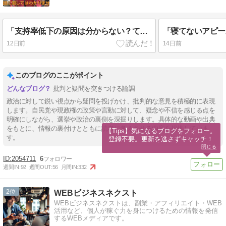
「支持率低下の原因は分からない？て事は国民の為に何をやったら良いのかわからんって事じゃん」
12日前
14日前
このブログのここがポイント
批判と疑問を突きつける論調
政治に対して鋭い視点から疑問を投げかけ、批判的な意見を積極的に表現
します。自民党や現政権の政策や言動に対して、疑念や不信を感じる点を
明確にしながら、選挙や政治の裏側を深掘りします。具体的な動画や出典
をもとに、情報の裏付けとともに読者に考えさせる内容を提供していま
【Tips】気になるブログをフォロー。

す。
登録不要。更新を逃さずキャッチ！
閉じる
2054711
6
週間IN:
92
週間OUT:
56
月間IN:
332
2
WEBビジネスネクスト
WEBビジネスネクストは、副業・アフィリエイト・WEB
活用など、個人が稼ぐ力を身につけるための情報を発信
するWEBメディアです。