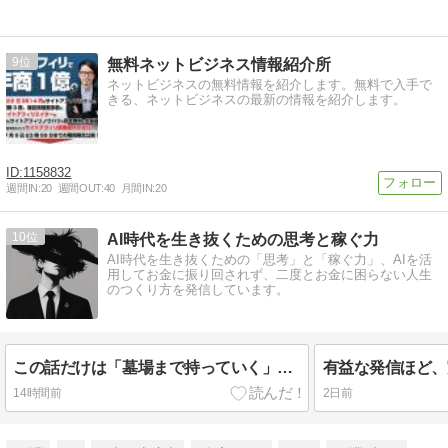
9
無料ネットビジネス情報紹介所
ネットビジネスの無料情報を紹介します。無料で入手で
きる、ネットビジネスの最新の情報を紹介します。
1158832
週間IN:
20
週間OUT:
40
月間IN:
20
10
AI時代を生き抜くための思考と稼ぐ力
AI時代を生き抜くための「思考」と「稼ぐ力」、AIを活
用してお金に振り回されず、二度とお金に困らない人生
のつくり方を発信しています。
この話だけは「墓場まで持っていく」つもりでした。
14時間前
2日前