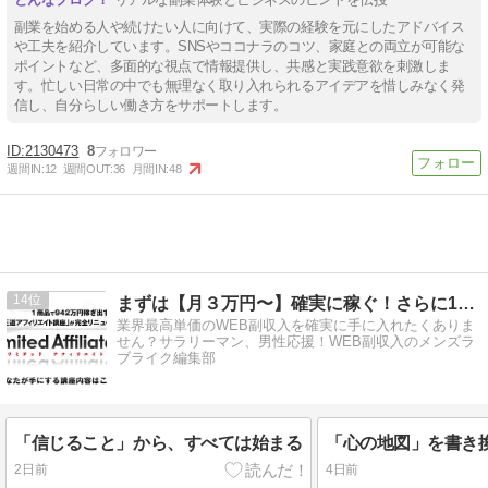
副業を始める人や続けたい人に向けて、実際の経験を元にしたアドバイス
や工夫を紹介しています。SNSやココナラのコツ、家庭との両立が可能な
ポイントなど、多面的な視点で情報提供し、共感と実践意欲を刺激しま
す。忙しい日常の中でも無理なく取り入れられるアイデアを惜しみなく発
信し、自分らしい働き方をサポートします。
2130473
8
週間IN:
12
週間OUT:
36
月間IN:
48
14
まずは【月３万円〜】確実に稼ぐ！さらに10万⇒100万への道
業界最高単価のWEB副収入を確実に手に入れたくありま
せん？サラリーマン、男性応援！WEB副収入のメンズラ
ブライク編集部
「信じること」から、すべては始まる
2日前
4日前