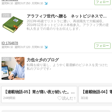
週間IN:
10
週間OUT:
250
月間IN:
10
22
アラフィフ世代へ贈る ネットビジネスで叶える理想の生き方
2013年46歳でリストラに遭い、再就職先で大幅減収。
2014年12月ネットビジネス本格参入。アラフィフ男の逆
転人生までの道のりをお伝えします。
1764878
週間IN:
10
週間OUT:
120
月間IN:
10
23
力也☆彡のブログ
転職を繰り返し、ようやく最適解のビジネスを見つけた
私のブログです♪
【連載物語-05】胃が痛い夜が続いた。でも、家族がいたから辞められなかった
24時間前
3日前