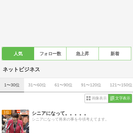
人気
フォロー数
急上昇
新着
ネットビジネス
1〜30位
31〜60位
61〜90位
91〜120位
121〜150位
画像表示
文字表示
1
シニアになって。。。。。
シニアになって将来の事を今頃考えてます。