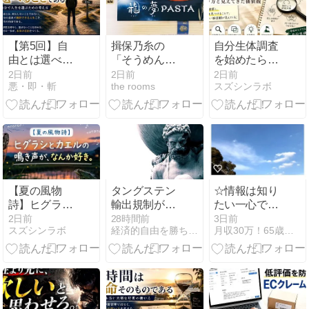
【第5回】自
揖保乃糸の
自分生体調査
由とは選べる
「そうめん」
を始めたら、
ことである｜
ではなく、揖
価値観が見え
2日前
2日前
2日前
悪・即・斬
the rooms
スズシンラボ
自分で人生を
保乃糸の「パ
てきた
選ぶための考
スタ」を食べ
え方
る
【夏の風物
タングステン
☆情報は知り
詩】ヒグラシ
輸出規制が工
たい一心で探
とカエルの鳴
場直撃｜73歳
していると、
2日前
28時間前
3日前
スズシンラボ
経済的自由を勝ち取り心と体の健康を保って幸せに長生きする方法
月収30万！65歳から始める在宅シニアネットビジネス！
き声が、なん
が現場で感じ
突然現われる
か好き。
た世界の変化
から本当に面
白い、情報収
集はいつも悪
戦苦闘であ
る！！