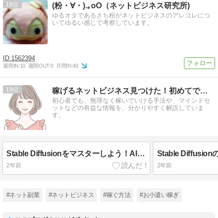
18
(粉・∀・).｡oO（ネットビジネス研究所)
ゆるオタであるさち粉がネットビジネスのアレコレにつ
いてゆるい感じで考察しています。
1562394
週間IN:
10
週間OUT:
0
月間IN:
40
19
稼げるネットビジネス見つけた！初めてでもできるビジネスを解説
初心者でも、無理なく稼いでいける手法や、マインドセ
ットなどの有益な情報を、分かりやすく解説していま
す。
Stable Diffusionをマスターしよう！AIアートの新時代を切り拓く追加学習のすべて
2年前
2年前
#ネット副業
#ネットビジネス
#稼ぐ方法
#お小遣い稼ぎ