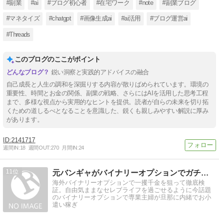
#副業
#ai
#ブログ初心者
#在宅ワーク
#note
#副業ブログ
#マネタイズ
#chatgpt
#画像生成ai
#ai活用
#ブログ運営ai
#Threads
このブログのここがポイント
鋭い洞察と実践的アドバイスの融合
自己成長と人生の調和を深掘りする内容が散りばめられています。環境の
重要性、時間とお金の関係、副業の戦略、さらにはAIを活用した思考工程
まで、多様な視点から実用的なヒントを提供。読者が自らの未来を切り拓
くための道しるべとなることを意識した、鋭くも親しみやすい解説に厚み
があります。
2141717
週間IN:
18
週間OUT:
270
月間IN:
24
11
元バンギャがバイナリーオプションでガチ検証!!
海外バイナリーオプションで一攫千金を狙って徹底検
証。自由気ままなセレブライフを過ごせるように今話題
のバイナリーオプションで専業主婦が旦那に内緒でお小
遣い稼ぎ