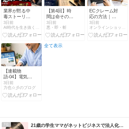
業界が黙る中
【第4回】時
ECクレーム対
毒ストーリー
間は命そのも
応の方法｜初
の法則──人を
のである｜本
動・返信・返
3日前
3日前
3日前
AI時代を生き抜くための思考と稼ぐ力
悪・即・斬
オンラインショップの開設構築と運営ガイド
狂わせ「買わ
当に大切な時
金判断・再発
ずにいられな
間の使い方
防止まで解説
くなる」禁じ
手
全て表示
【連載物
語-04】電気機
器、LED、設
3日前
力也☆彡のブログ
備メンテナン
ス…それでも
賃金は上がら
ない
7
21歳の学生ママがネットビジネスで法人化までした話。