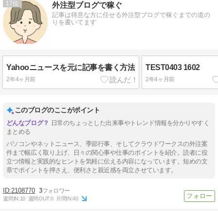
17
外注型ブログで稼ぐ
記事は得意な方に任せる外注型ブログで稼ぐまでの道の
りを書いてます
Yahooニュースを元に記事を書く方法
TEST0403 1602
2年4ヶ月前
2年4ヶ月前
このブログのここがポイント
日常のちょっとした出来事やトレンド情報を分かりやすく
まとめる
パソコンやネットニュース、季節行事、そしてクラウドワークスの外注案
件まで幅広く取り上げ、日々の関心事や仕事のポイントを紹介。読者に役
立つ情報と実践的なヒントを気軽に伝える内容になっています。短めの文
章でポイントを押さえ、便利さと親近感を両立させています。
2108770
3
週間IN:
10
週間OUT:
0
月間IN:
40