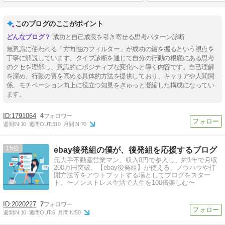
このブログのここがポイント
成功と自己成長を引き寄せる思考パターン診断
無意識に使われる「方向性のフィルター」が成功の鍵を握るという視点を
丁寧に解説しています。タイプ診断を通じて自分の行動の根底にある思考
のクセを理解し、意識的にポジティブな変化へと導く内容です。自己理解
を深め、行動の質を高める具体的方法を提供しており、キャリアや人間関
係、モチベーション向上に役立つ知見をぎゅっと凝縮した構成になってい
ます。
1791064
4
週間IN:
10
週間OUT:
310
月間IN:
70
15
ebay後発組の僕が、後発組を応援するブログ
元大手不動産営業マン。収入0円で参入し、約1年で月収
200万円突破。【ebay後発組】が使える、ノウハウや打
開方法等をアウトプットする場としてブログをスター
ト。〜ノンストレス生活で人生を100倍楽しむ〜
2020227
7
週間IN:
10
週間OUT:
6
月間IN:
50