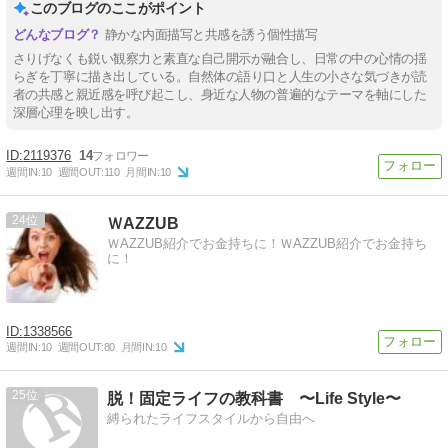
このブログのここがポイント
静かな内面描写と共感を誘う個性描写
さりげなくも鋭い観察力と素直な自己開示が融合し、日常の中の心情の揺
らぎを丁寧に描き出している。自然体の語り口と人生の小さな気づきが読
者の共感と親近感を呼び起こし、身近な人物の普遍的なテーマを軸にした
深層心理を映し出す。
2119376
14
週間IN:
10
週間OUT:
110
月間IN:
10
24
ＷAZZUB
ＷAZZUB紹介でお金持ちに！ＷAZZUB紹介でお金持ち
に！
1338566
週間IN:
10
週間OUT:
80
月間IN:
10
25
脱！固定ライフの教科書 〜Life Style〜
縛られたライフスタイルから自由へ