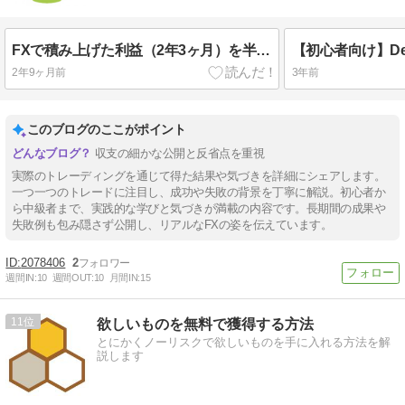
FXで積み上げた利益（2年3ヶ月）を半月で全損する話｜雇用統計からショートナンピン
2年9ヶ月前
3年前
このブログのここがポイント
収支の細かな公開と反省点を重視
実際のトレーディングを通じて得た結果や気づきを詳細にシェアします。
一つ一つのトレードに注目し、成功や失敗の背景を丁寧に解説。初心者か
ら中級者まで、実践的な学びと気づきが満載の内容です。長期間の成果や
失敗例も包み隠さず公開し、リアルなFXの姿を伝えています。
2078406
2
週間IN:
10
週間OUT:
10
月間IN:
15
11
欲しいものを無料で獲得する方法
とにかくノーリスクで欲しいものを手に入れる方法を解
説します