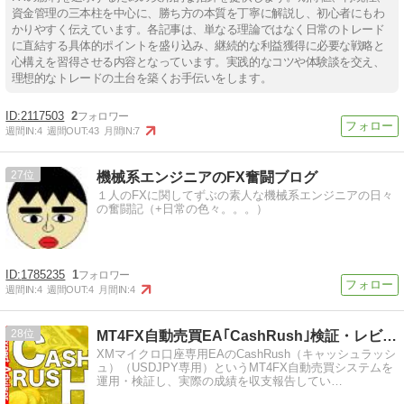
資金管理の三本柱を中心に、勝ち方の本質を丁寧に解説し、初心者にもわ
かりやすく伝えています。各記事は、単なる理論ではなく日常のトレード
に直結する具体的ポイントを盛り込み、継続的な利益獲得に必要な戦略と
心構えを習得させる内容となっています。実践的なコツや体験談を交え、
理想的なトレードの土台を築くお手伝いをします。
2117503
2
週間IN:
4
週間OUT:
43
月間IN:
7
27
機械系エンジニアのFX奮闘ブログ
１人のFXに関してずぶの素人な機械系エンジニアの日々
の奮闘記（+日常の色々。。。）
1785235
1
週間IN:
4
週間OUT:
4
月間IN:
4
28
MT4FX自動売買EA｢CashRush｣検証・レビュー・…
XMマイクロ口座専用EAのCashRush（キャッシュラッシ
ュ）（USDJPY専用）というMT4FX自動売買システムを
運用・検証し、実際の成績を収支報告してい…