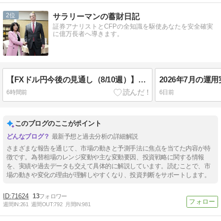
2
サラリーマンの蓄財日記
証券アナリストとCFPの全知識を駆使あなたを安全確実
に億万長者へ導きます。
【FXドル円今後の見通し（8/10週）】利上げ観測と中東情勢がカギ！予想レンジは・・
2026年7月の運
6時間前
6日前
このブログのここがポイント
最新予想と過去分析の詳細解説
さまざまな報告を通じて、市場の動きと予測手法に焦点を当てた内容が特
徴です。為替相場のレンジ変動や主な変動要因、投資戦略に関する情報
を、実績や過去データも交えて具体的に解説しています。読むことで、市
場の動きや変化の理由が理解しやすくなり、投資判断をサポートします。
71624
13
週間IN:
261
週間OUT:
792
月間IN:
981