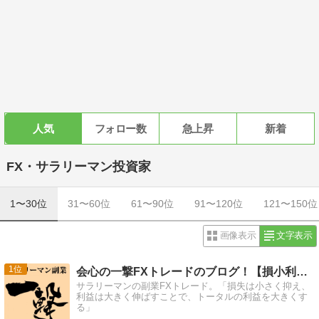
人気
フォロー数
急上昇
新着
FX・サラリーマン投資家
1〜30位
31〜60位
61〜90位
91〜120位
121〜150位
画像表示
文字表示
1
会心の一撃FXトレードのブログ！【損小利大】
サラリーマンの副業FXトレード。「損失は小さく抑え、
利益は大きく伸ばすことで、トータルの利益を大きくす
る」