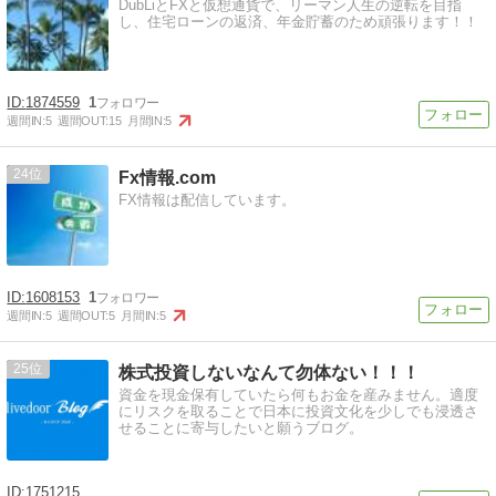
DubLiとFXと仮想通貨で、リーマン人生の逆転を目指
し、住宅ローンの返済、年金貯蓄のため頑張ります！！
1874559
1
週間IN:
5
週間OUT:
15
月間IN:
5
24
Fx情報.com
FX情報は配信しています。
1608153
1
週間IN:
5
週間OUT:
5
月間IN:
5
25
株式投資しないなんて勿体ない！！！
資金を現金保有していたら何もお金を産みません。適度
にリスクを取ることで日本に投資文化を少しでも浸透さ
せることに寄与したいと願うブログ。
1751215