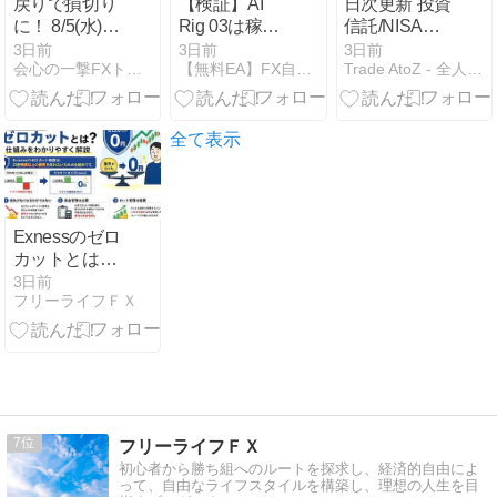
戻りで損切り
【検証】AI
日次更新 投資
に！ 8/5(水)ト
Rig 03は稼げ
信託/NISA・
レード結果
る？勝率
りそなDC(確
3日前
3日前
3日前
会心の一撃FXトレードのブログ！【損小利大】
【無料EA】FX自動売買マガジン
Trade AtoZ - 全人類大富豪化計画
97%EURJPY
定拠出年金)
ナンピンEAの
ポートフォリ
正体を実数値
オ分析 | ポー
で診断
トフォリオ分
全て表示
析 [1年・3
年・5年・全
期間] – 2026-
08-05
Exnessのゼロ
カットとは？
仕組みをわか
3日前
フリーライフＦＸ
りやすく解説
7
フリーライフＦＸ
初心者から勝ち組へのルートを探求し、経済的自由によ
って、自由なライフスタイルを構築し、理想の人生を目