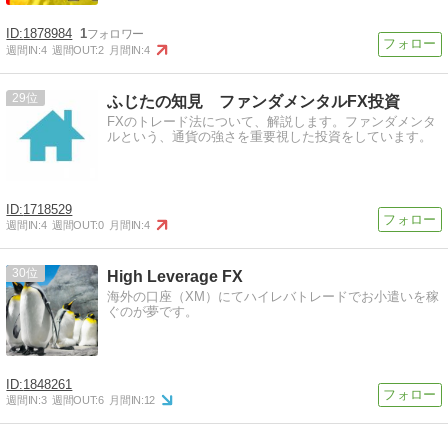
1878984
1
週間IN:
4
週間OUT:
2
月間IN:
4
29
ふじたの知見 ファンダメンタルFX投資
FXのトレード法について、解説します。ファンダメンタ
ルという、通貨の強さを重要視した投資をしています。
1718529
週間IN:
4
週間OUT:
0
月間IN:
4
30
High Leverage FX
海外の口座（XM）にてハイレバトレードでお小遣いを稼
ぐのが夢です。
1848261
週間IN:
3
週間OUT:
6
月間IN:
12