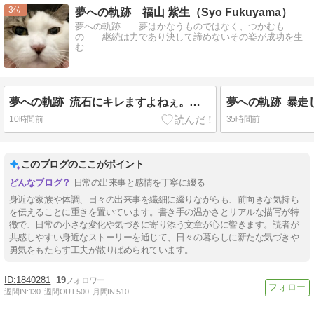
3
夢への軌跡 福山 紫生（Syo Fukuyama）
夢への軌跡 夢はかなうものではなく、つかむも
の 継続は力であり決して諦めないその姿が成功を生
む
夢への軌跡_流石にキレますよねぇ。（笑）
10時間前
35時間前
このブログのここがポイント
日常の出来事と感情を丁寧に綴る
身近な家族や体調、日々の出来事を繊細に綴りながらも、前向きな気持ち
を伝えることに重きを置いています。書き手の温かさとリアルな描写が特
徴で、日常の小さな変化や気づきに寄り添う文章が心に響きます。読者が
共感しやすい身近なストーリーを通じて、日々の暮らしに新たな気づきや
勇気をもたらす工夫が散りばめられています。
1840281
19
週間IN:
130
週間OUT:
500
月間IN:
510