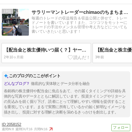
19
サラリーマントレーダーchimaoのちまちまＦＸブログ
毎週のトレードの収益報告＆収益公開と併せて、トレー
ドノートを書いています！また、コツコツをモットーに
トレードの手法やメンタル管理や考え方などについても
書いていきたいと思います！
【配当金と株主優待いつ届く？】ヤーマン(6630)を買ってみた！
2年10ヶ月前
3年前
このブログのここがポイント
徹底的な実体験とデータ分析を融合
各銘柄の株主優待や配当金に焦点をあて、その届くタイミングや詳細を具
体的な写真やデータとともに解説しています。投資タイミングやリターン
の見込みを鋭く掘り下げ、読者にとって理解しやすい情報を提供すること
を重視しています。まるで実際に所有しているかの如く鮮明なイメージを
描き出し、投資に対する理解と決断を深めるきっかけを創出します。
2058152
週間IN:
8
週間OUT:
16
月間IN:
16