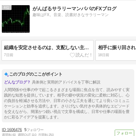
4
がんばるサラリーマンパパのFXブログ
趣味はFX。音楽、読書好きなサラリーマン
組織を安定させるのは、支配しない主導権
相手に振り回され
7日前
18日前
このブログのここがポイント
具体例と実用的アドバイスを丁寧に解説
人間関係や仕事の中で起こるさまざまな場面に焦点を当て、読みやすく実
践的な知恵を提供しています。相手の癖や状況の変化に柔軟に対応し、心
の負担を軽減させる方法や、日常の小さな工夫を通じてより良いコミュニ
ケーションと効率を追求します。さりげない気付きや具体的なエピソード
を交えながら、簡潔かつ鋭い視点で文章を構成し、日常や仕事の場面を豊
かに彩るアイデアを提案します。
1606476
5
週間IN:
60
週間OUT:
110
月間IN:
250