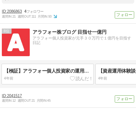
2086863
4
週間IN:
21
週間OUT:
111
月間IN:
93
8
アラフォー株ブログ 目指せ一億円
アラフォー個人投資家が元手３０万円で１億円を目指す
日記
【検証】アラフォー個人投資家の運用成績について|アラフォー投 資日記|20220221
4年前
4年前
2041517
週間IN:
12
週間OUT:
21
月間IN:
45