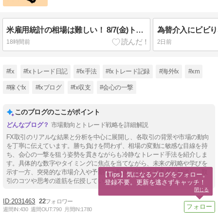
米雇用統計の相場は難しい！ 8/7(金)トレード結果
18時間前
2日前
#fx
#fxトレード日記
#fx手法
#fxトレード記録
#海外fx
#xm
#稼ぐfx
#fxブログ
#fx収支
#会心の一撃
このブログのここがポイント
市場動向とトレード戦略を詳細解説
FX取引のリアルな結果と分析を中心に展開し、各取引の背景や市場の動向
を丁寧に伝えています。勝ち負けを問わず、相場の変動に敏感な目線を持
ち、会心の一撃を狙う姿勢を貫きながらも冷静なトレード手法を紹介しま
す。具体的な数字やタイミングに焦点を当てながら、未来の戦略や学びを
示す一方、突発的な市場介入や予期せぬ動きに関しても素早く解説し、取
【Tips】気になるブログをフォロー。

引のコツや思考の道筋を伝授しています。
登録不要。更新を逃さずキャッチ！
閉じる
2031463
22
週間IN:
430
週間OUT:
790
月間IN:
1780