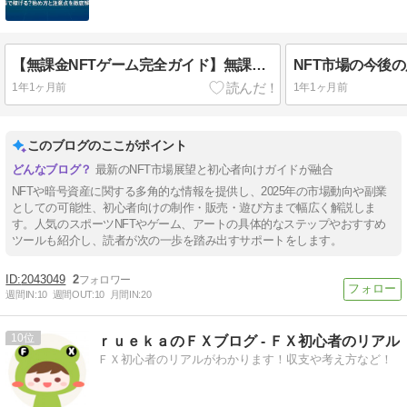
【無課金NFTゲーム完全ガイド】無課金で始めるNFTゲーム！無料で稼げる？始め方と注意点を徹底解説
1年1ヶ月前
1年1ヶ月前
このブログのここがポイント
最新のNFT市場展望と初心者向けガイドが融合
NFTや暗号資産に関する多角的な情報を提供し、2025年の市場動向や副業
としての可能性、初心者向けの制作・販売・遊び方まで幅広く解説しま
す。人気のスポーツNFTやゲーム、アートの具体的なステップやおすすめ
ツールも紹介し、読者が次の一歩を踏み出すサポートをします。
2043049
2
週間IN:
10
週間OUT:
10
月間IN:
20
10
ｒｕｅｋａのＦＸブログ - ＦＸ初心者のリアル
ＦＸ初心者のリアルがわかります！収支や考え方など！