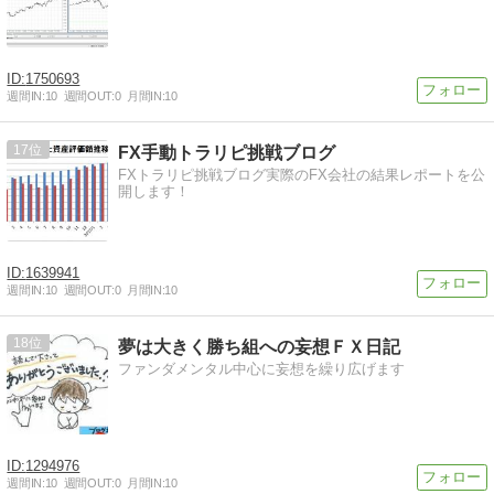
1750693
週間IN:
10
週間OUT:
0
月間IN:
10
17
FX手動トラリピ挑戦ブログ
FXトラリピ挑戦ブログ実際のFX会社の結果レポートを公
開します！
1639941
週間IN:
10
週間OUT:
0
月間IN:
10
18
夢は大きく勝ち組への妄想ＦＸ日記
ファンダメンタル中心に妄想を繰り広げます
1294976
週間IN:
10
週間OUT:
0
月間IN:
10