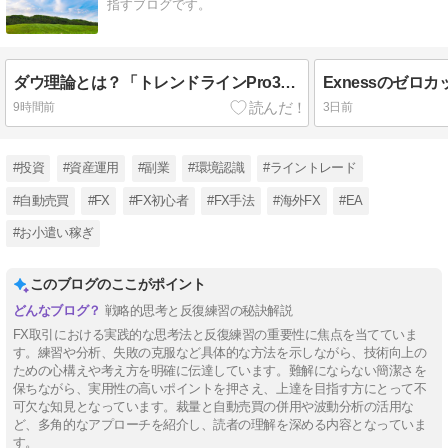
指すブログです。
ダウ理論とは？「トレンドラインPro3」で学ぶ相場の基本の見方
9時間前
3日前
#投資
#資産運用
#副業
#環境認識
#ライントレード
#自動売買
#FX
#FX初心者
#FX手法
#海外FX
#EA
#お小遣い稼ぎ
このブログのここがポイント
戦略的思考と反復練習の秘訣解説
FX取引における実践的な思考法と反復練習の重要性に焦点を当てていま
す。練習や分析、失敗の克服など具体的な方法を示しながら、技術向上の
ための心構えや考え方を明確に伝達しています。難解にならない簡潔さを
保ちながら、実用性の高いポイントを押さえ、上達を目指す方にとって不
可欠な知見となっています。裁量と自動売買の併用や波動分析の活用な
ど、多角的なアプローチを紹介し、読者の理解を深める内容となっていま
す。