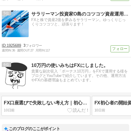
5
サラリーマン投資家O島のコツコツ資産運用ブログ | ゆっく…
FXと株で資産2億を夢みるサラリーマン。ゆっくりじっ
くりコツコツと、頑張ります！
1925689
3
週間IN:
36
週間OUT:
27
月間IN:
117
6
10万円の使いみちはFXにしました。
貴重な副次収入「ボーナス10万円」をFXで運用する様を
ブログとYouTubeで紹介しています。その他、運用方法
やFXの基礎理論もまとめています。
FX口座選びで失敗しない考え方｜初心者はランキングより目的で選ぼう
10日前
10日前
このブログのここがポイント