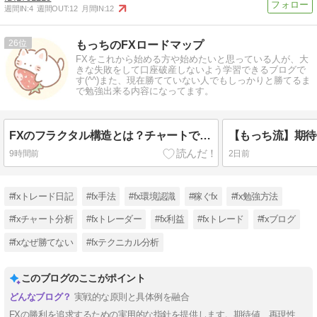
週間IN:
4
週間OUT:
12
月間IN:
12
26
もっちのFXロードマップ
FXをこれから始める方や始めたいと思っている人が、大
きな失敗をして口座破産しないよう学習できるブログで
す(^^)また、現在勝てていない人でもしっかりと勝てるま
で勉強出来る内容になってます。
FXのフラクタル構造とは？チャートで見つける方法・使い方をわかりやすく解説
9時間前
2日前
#fxトレード日記
#fx手法
#fx環境認識
#稼ぐfx
#fx勉強方法
#fxチャート分析
#fxトレーダー
#fx利益
#fxトレード
#fxブログ
#fxなぜ勝てない
#fxテクニカル分析
このブログのここがポイント
実戦的な原則と具体例を融合
FXの勝利を追求するための実用的な指針を提供します。期待値、再現性、