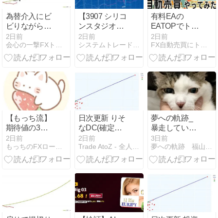
2026-08-07
為替介入にビ
【3907 シリコ
有料EAの
ビりながらの
ンスタジオ】
EATOPでトレ
会心の一撃！
生成AI時代の
ードやってみ
2日前
2日前
2日前
会心の一撃FXトレードのブログ！【損小利大】
システムトレードとAI副業の記録
FX自動売買にトライ | 自動売買EAを使って資産構築
8/6(木)トレー
真の価値を見
た：第280日
ド結果
極めろ：急騰
後の投資判断
指針
【もっち流】
日次更新 りそ
夢への軌跡_
期待値の3大
なDC(確定拠
暴走していま
原則｜RR・エ
出年金)・投資
すねぇ。これ
2日前
2日前
3日前
もっちのFXロードマップ
Trade AtoZ - 全人類大富豪化計画
夢への軌跡 福山 紫生（Syo Fukuyama）
ントリー精
信託/NISA ポ
は切り替え確
度・検証が勝
ートフォリオ
定です。
率より重要な
分析 | ポート
理由
フォリオ分析
[1年・3年・5
年・全期間] –
2026-08-06