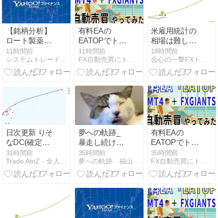
【銘柄分析】
有料EAの
米雇用統計の
ロート製薬
EATOPでトレ
相場は難し
（4527）：好
ードやってみ
い！ 8/7(金)ト
11時間前
11時間前
18時間前
システムトレードとAI副業の記録
FX自動売買にトライ | 自動売買EAを使って資産構築
会心の一撃FXトレードのブログ！【損小利大】
業績と円安恩
た：第282日
レード結果
恵が市場を動
かす構造【徹
底解説】
日次更新 りそ
夢への軌跡_
有料EAの
なDC(確定拠
暴走し続ける
EATOPでトレ
出年金)・投資
らしいです。
ードやってみ
31時間前
35時間前
35時間前
Trade AtoZ - 全人類大富豪化計画
夢への軌跡 福山 紫生（Syo Fukuyama）
FX自動売買にトライ | 自動売買EAを使って資産構築
信託/NISA ポ
（笑）
た：第281日
ートフォリオ
分析 | ポート
フォリオ分析
[1年・3年・5
年・全期間] –