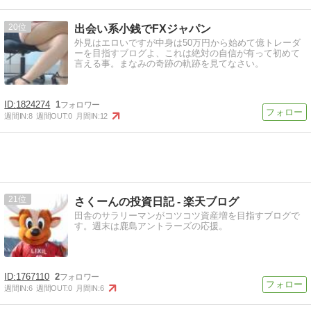
20
出会い系小銭でFXジャパン
外見はエロいですが中身は50万円から始めて億トレーダ
ーを目指すブログよ、これは絶対の自信が有って初めて
言える事。まなみの奇跡の軌跡を見てなさい。
1824274
1
週間IN:
8
週間OUT:
0
月間IN:
12
21
さくーんの投資日記 - 楽天ブログ
田舎のサラリーマンがコツコツ資産増を目指すブログで
す。週末は鹿島アントラーズの応援。
1767110
2
週間IN:
6
週間OUT:
0
月間IN:
6