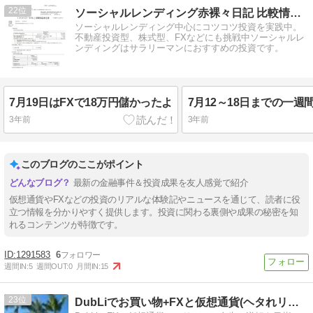
22
ソーシャルレンディング赤裸々日記 比較情報-ニュースサイト
ソーシャルレンディング中心にコツコツ投資を実践中。
不動産投資型、株式型、FXなどにも挑戦中ソーシャルレ
ンディングはサラリーマンにおすすめの投資です。
7月19日はFXで18万円儲かったよ
3年前
3年前
このブログのここがポイント
最新の金融事件＆投資成果を友人感覚で紹介
仮想通貨やFXなどの投資のリアルな体験記やニュースを通じて、読者に役
立つ情報を分かりやすく提供します。投資に関わる裏側や成果の秘密を知
れるコンテンツが特徴です。
1291583
6
週間IN:
5
週間OUT:
0
月間IN:
15
23
DubLiでお買い物+FXと仮想通貨(ヘタれリーマン勝ち組へ