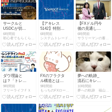
サークルと
【アキレス
【FXドル円今
USDCが切り
5142】特別利
後の見通し
拓くXレイヤ
益による急騰
（8/10週）】
6時間前
6時間前
6時間前
初心者でもらくらくFX生活 | 初心者でもFXで稼ぐ
システムトレードとAI副業の記録
サラリーマンの蓄財日記
ーの未来
の構造分析！
利上げ観測と
短期投資家が
中東情勢がカ
押さえるべき
ギ！予想レン
３つの視点
ジは・・
ダウ理論と
FXのフラクタ
夢への軌跡_
は？「トレン
ル構造とは？
流石にキレま
ドライン
チャートで見
すよねぇ。
9時間前
9時間前
10時間前
フリーライフＦＸ
もっちのFXロードマップ
夢への軌跡 福山 紫生（Syo Fukuyama）
Pro3」で学ぶ
つける方法・
（笑）
相場の基本の
使い方をわか
見方
りやすく解説