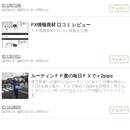
1897188
週間IN:
10
週間OUT:
40
月間IN:
10
12
FX情報商材 口コミ レビュー
ＦＸ情報商材の口コミ情報を公開。
1367411
週間IN:
10
週間OUT:
40
月間IN:
10
13
ルーティンＦＰ貴の毎日ＦＸで＋2pips
億万長者への道のりはルーティンにあり！仕事が終わっ
て1日を振り返り、ＦＸで毎日＋2pipsを目指す！何とな
くポジション持つのではなくレジサポ睨んでトレードし
ま…
1618600
週間IN:
10
週間OUT:
30
月間IN:
10