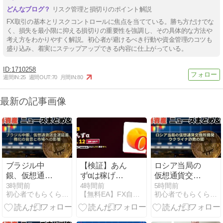
リスク管理と損切りのポイント解説
FX取引の基本とリスクコントロールに焦点を当てている。勝ち方だけでな
く、損失を最小限に抑える損切りの重要性を強調し、その具体的な方法や
考え方をわかりやすく解説。初心者が避けるべき行動や資金管理のコツも
盛り込み、着実にステップアップできる内容に仕上がっている。
1710258
週間IN:
25
週間OUT:
70
月間IN:
80
最新の記事画像
ブラジル中
【検証】あん
ロシア当局の
銀、仮想通貨
ずαは稼げ
仮想通貨交換
送金遅延義務
る？勝率98%
所摘発：ウク
3時間前
4時間前
5時間前
初心者でもらくらくFX生活 | 初心者でもFXで稼ぐ
【無料EA】FX自動売買マガジン
初心者でもらくらくFX生活 | 初心者でもFXで稼ぐ
化の背景と市
でもPF1.12の
ライナ詐欺の
場への影響
落とし穴を実
闇
数値で評価