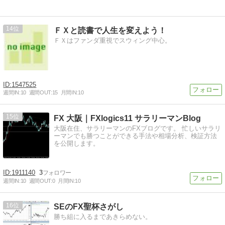
14
ＦＸと読書で人生を変えよう！
ＦＸはファンダ重視でスウィング中心。
1547525
週間IN:
10
週間OUT:
15
月間IN:
10
15
FX 大阪｜FXlogics11 サラリーマンBlog
大阪在住、サラリーマンのFXブログです。 忙しいサラリ
ーマンでも勝つことができる手法や相場分析、検証方法
を公開します。
1911140
3
週間IN:
10
週間OUT:
0
月間IN:
10
16
SEのFX聖杯さがし
勝ち組に入るまであきらめない。