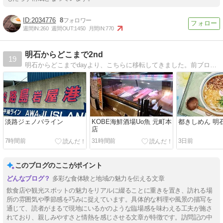
2034776
8
週間IN:
260
週間OUT:
1450
月間IN:
770
明石からどこまで2nd
19
明石からどこまでdayより、こちらに移転してきました。前ブログ同様、引き続き宜しくお願い致します。
淡路ジェノバライン
KOBE海鮮酒場Uo魚 元町本
都きしめん 明
店
7時間前
31時間前
3日前
このブログのここがポイント
多彩な食体験と地域の魅力を伝える文章
飲食店や観光スポットの魅力をリアルに綴ることに重きを置き、訪れる場
所の雰囲気や季節感を巧みに捉えています。具体的な料理や風景の描写を
通じて、読者がまるで現地にいるかのような臨場感を味わえる工夫が施さ
れており、親しみやすさと情熱を感じさせる文章が特徴です。訪問記の中