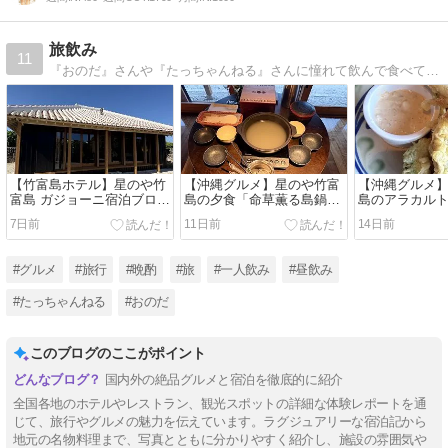
旅飲み
11
『おのだ』さんや『たっちゃんねる』さんに憧れて飲んで食べて旅をする
【竹富島ホテル】星のや竹
【沖縄グルメ】星のや竹富
【沖縄グルメ
富島 ガジョーニ宿泊ブログ
島の夕食「命草薫る島鍋」
島のアラカル
｜開放感あふれる客室で過
を客室で実食！贅沢な部屋
食！
7日前
11日前
14日前
ごす贅沢な竹富島ステイ
食
#グルメ
#旅行
#晩酌
#旅
#一人飲み
#昼飲み
#たっちゃんねる
#おのだ
このブログのここがポイント
国内外の絶品グルメと宿泊を徹底的に紹介
全国各地のホテルやレストラン、観光スポットの詳細な体験レポートを通
じて、旅行やグルメの魅力を伝えています。ラグジュアリーな宿泊記から
地元の名物料理まで、写真とともに分かりやすく紹介し、施設の雰囲気や