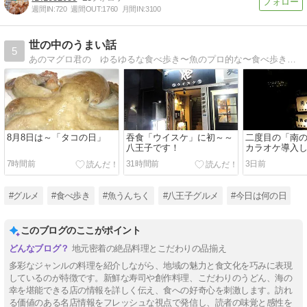
週間IN:
720
週間OUT:
1760
月間IN:
3100
世の中のうまい話
5
あのマグロ君の ゆるゆるな食べ歩き〜魚のプロ的な〜食べ歩きは八王子やや多し！都心も地方も行き倒し！食い散らかし〜〜お魚勉強もしてみぃひん？
8月8日は～「タコの日」
吞食「ウイスケ」に初～～
二度目の「南
八王子です！
カラオケ導入
7時間前
31時間前
3日前
#グルメ
#食べ歩き
#魚うんちく
#八王子グルメ
#今日は何の日
このブログのここがポイント
地元密着の絶品料理とこだわりの品揃え
多彩なジャンルの料理を紹介しながら、地域の魅力と食文化を巧みに表現
しているのが特徴です。新鮮な寿司や創作料理、こだわりのうどん、海の
幸を堪能できる店の情報を詳しく伝え、食への好奇心を刺激します。訪れ
る価値のある名店情報をフレッシュな視点で発信し、読者の味覚と感性を