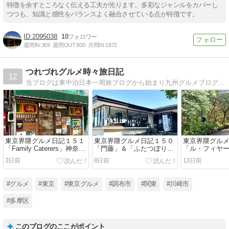
特徴を余すところなく伝える工夫が光ります。多彩なジャンルをカバーし
つつも、知識と感性をバランスよく融合させている点が特徴です。
2095038
10
週間IN:
369
週間OUT:
900
月間IN:
1872
つれづれグルメ時々旅日記
12
当ブログは車中泊日本一周旅ブログから始まり九州グルメブログとなり、現在は東京界隈グルメブログへと移り変わっています。
東京界隈グルメ日記１５１
東京界隈グルメ日記１５０
東京界隈グル
「Family Caterers」神奈川
「門藤」＆「ふたつぼり」
「ル・フィヤ
県川崎市
静岡県伊東市
県伊東市
3日前
8日前
13日前
#グルメ
#東京
#東京グルメ
#調布市
#関東
#川崎市
#多摩区
このブログのここがポイント