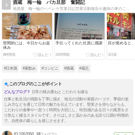
酒蔵 梅一輪 バカ旦那 奮闘記
4
地酒屋 梅一輪のヘベレケ営業日記営業活動報告や趣味の車のこと。いや、飲んだくれ日記かな？
世間的には、今日からお盆
手伝ってくれた社員に感謝
目が覚めると
休み
8時間前
33時間前
3日前
#日本酒
#家飲み
#コンビニ
#酒蔵
#蔵元
このブログのここがポイント
日常の積み重ねとこだわりを綴る
仕事と私生活の両面を丁寧に描き、地元の活動や家庭の一コマ、季節の楽
しみ方などを通じて日常の魅力を伝えています。堅実さを持ちながらも、
こだわりの食事や一息つく時間を大切にし、特別感のある日々の風景をさ
り気なく綴るスタイルです。さりはしさと温かみのある語り口調が特徴的
で、自然体の暮らしを感じさせます。
1052050
18