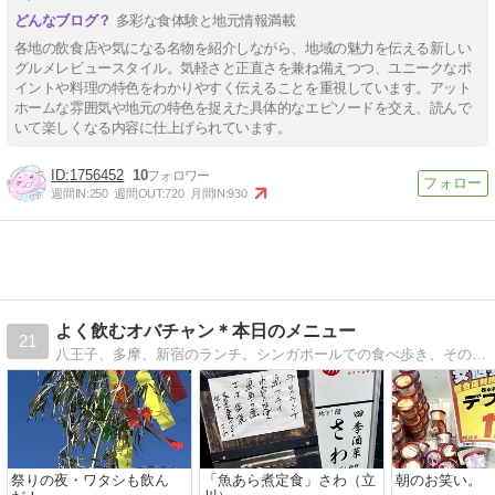
多彩な食体験と地元情報満載
各地の飲食店や気になる名物を紹介しながら、地域の魅力を伝える新しい
グルメレビュースタイル。気軽さと正直さを兼ね備えつつ、ユニークなポ
イントや料理の特色をわかりやすく伝えることを重視しています。アット
ホームな雰囲気や地元の特色を捉えた具体的なエピソードを交え、読んで
いて楽しくなる内容に仕上げられています。
1756452
10
週間IN:
250
週間OUT:
720
月間IN:
930
よく飲むオバチャン＊本日のメニュー
21
八王子、多摩、新宿のランチ。シンガポールでの食べ歩き、その他ときどきその他の海外旅行での飲食をアップしてます！！よく飲みます^^;。
祭りの夜・ワタシも飲ん
「魚あら煮定食」さわ（立
朝のお笑い。