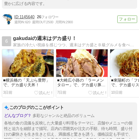
豊かに広げる内容です。
1145640
26
週間IN:
620
週間OUT:
2500
月間IN:
2900
gakudaiの週末はデカ盛り！
6
家族の冷たい視線を感じつつ、週末はデカ盛とＢ級グルメを食べ歩いています！
■横浜橋の「天ぷら豊野」
■大崎広小路の「ラーメン
■東陽町の「フ
で、デカ盛り天丼！
タロー」で、デカ盛り豚つ
で、デカ盛り
け麺！
ィ！
3日前
7日前
10日前
このブログのここがポイント
多彩なジャンルと絶品のボリューム
各地の食の流儀を反映した大量盛り料理をテーマに、店舗やメニューの個
性と迫力を細部まで描写。店内の雰囲気や注文の手順、待ち時間、盛り付
けの豪快さを生き生きと伝え、満腹感と驚きを誘う。価格設定も手頃で、