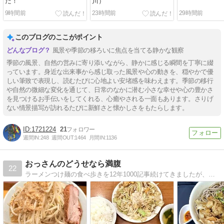
だ！
川）
9時間前
23時間前
29時間前
このブログのここがポイント
風景や季節の移ろいに焦点を当てる静かな観察
季節の風景、自然の営みに寄り添いながら、静かに感じる瞬間を丁寧に綴
っています。身近な出来事から感じ取った風景や心の動きを、穏やかで優
しい筆致で表現し、読むたびに心地よい安堵感を味わえます。季節の移行
や自然の微細な変化を通じて、日常のなかに潜む小さな幸せや心の豊かさ
を見つけるお手伝いをしてくれる、心癒やされる一面もあります。さりげ
ない情景描写が訪れるたびに新鮮さと懐かしさをもたらします。
1721224
21
週間IN:
248
週間OUT:
1464
月間IN:
1136
おっさんのどうせなら満腹
22
ラーメンつけ麺の食べ歩きを12年1000記事続けてきましたが、ジャンルを限定しない食べ歩きにリニューアルしました。食べたいものを食べたいときに食べて紹介します。