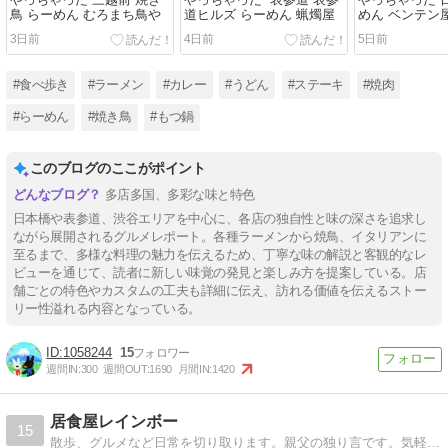
やっちゃった 三越前 焼き
やっちゃった 表参道 表参
やっちゃった 
鳥 らーめん むろまち鳥や
道ヒルズ らーめん 蝋燭屋
めん ベンテン
3日前
4日前
5日前
#食べ歩き
#ラーメン
#カレー
#うどん
#ステーキ
#焼肉
#らーめん
#焼き鳥
#もつ鍋
このブログのここがポイント
多店多国、多彩な味と特色
日本橋や表参道、渋谷エリアを中心に、各店の独自性と味の深さを追求し
ながら展開されるグルメレポート。各種ラーメンから焼鳥、イタリアンに
至るまで、多様な料理の魅力を伝えるため、丁寧な味の解説と客観的なレ
ビューを通じて、読者に新しい味覚の発見と楽しみ方を提案している。店
舗ごとの特色やカスタムの工夫も詳細に伝え、訪れる価値を伝えるストー
リー性溢れる内容となっている。
1058244
15
週間IN:
300
週間OUT:
1690
月間IN:
1420
居食屋レインボー
15
散歩、グルメなど日常を切り取ります。親父の独り言です。気軽に覗いてください。