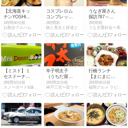
【北海道キッ
コスプレロム
うなぎ屋さん
チンYOSHIMI
コンプレック
探訪787～柴
でレモン冷麺
ス３６（２０
又「川千家」
1時間40分前
2時間前
2時間前
お散歩アルバム
旅と美女と鉄道と…
うなぎ愛好会〜美味しいもの探訪
と豚丼セッ
２４年９月）
の暖簾を受け
ト】
（２３）
継ぐ旭市の名
店、肉厚うな
重を味わう
「川千家」さ
ん
【ミスド】ミ
辛子明太子
行橋ランチ
セスドーナツ
（うちだ屋）
【まにまに
買ってみた。
～旨１４１０
Cafe 】お子さ
2時間10分前
2時間20分前
2時間40分前
スノーボード&旅行＆美味しいもの！万歳\(^o^)／
神戸三宮〜旨ウマ日記
福岡グルメ ラピスの素敵なランチめぐり…
Mrs.Green
～
ま連れにも優
Appleとミス
しいカフェ
タードーナツ
がコラボ！