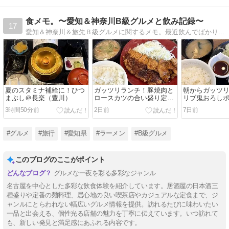
食メモ。〜愛知＆神奈川B級グルメと飲み記録〜
17
愛知＆神奈川＆旅先Ｂ級グルメに関するメモ。最近飲んでばかり・・・
夏のスタミナ補給に！ひつ
ガッツリランチ！豚焼肉と
朝からガッツ
まぶし＠長楽（豊川）
ロースカツの合い盛り定食
リブ鬼おろし
＠かつや（豊川）
かつ定食＠松
3時間50分前
2日前
7日前
#グルメ
#旅行
#愛知県
#ラーメン
#B級グルメ
このブログのここがポイント
グルメな一夜を彩る多彩なジャンル
名古屋を中心とした多彩な飲食体験を紹介しています。居酒屋の日本酒三
種盛りや定番の麺料理、居心地の良い喫茶店やカジュアルな定食まで、ジ
ャンルにとらわれない幅広いグルメ情報を提供。訪れるたびに味わいたい
一品と出会える、個性光る店舗の魅力を丁寧に伝えています。いつ訪れて
も、新しい発見と満足感にあふれる内容です。