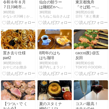
令和８年８月
仙台の朝ラー
東京都曳舟
７日川崎市川
は麺処Enへ｜
『そば処 一力
崎区昭和２丁
朝6時から500
屋』
3時間前
3時間前
3時間20分前
かなレポ川崎 | かながわの「気になる」をレポート
ちちねこ仙台さんぽ
日刊『水と蕎麦 研究図鑑』
目（路上）公
円・魚介出汁
然わいせつ事
の醤油ラーメ
案の発生につ
ン
いて
置き去り仕様
8周年のはち
cacco(夜) @五
part2
はち珈琲
反田
3時間20分前
3時間30分前
3時間30分前
おやじのお散歩
瀬戸内しまラジ！
TOKYO FOODRINK NOTE
【つつい で く
夏のスタミナ
コスパ最高！
おう会】
補給に！ひつ
ホテルのせん