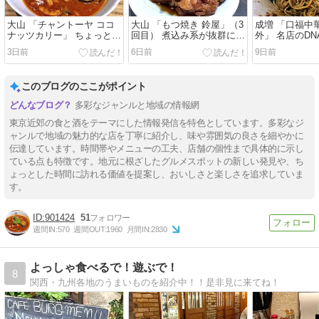
大山 「チャントーヤ ココ
大山 「もつ焼き 鈴屋」（3
成増 「口福中
ナッツカリー」 ちょっとタ
回目） 煮込み系が抜群に美
外」 名店のD
イ風な美味しいカレー。
味い立ち飲みのモツ焼き
美味しい四川
3日前
6日前
9日前
屋。
このブログのここがポイント
多彩なジャンルと地域の情報網
東京近郊の食と酒をテーマにした情報発信を特色としています。多彩なジ
ャンルで地域の魅力的な店を丁寧に紹介し、味や雰囲気の良さを細やかに
伝達しています。時間帯やメニューの工夫、店舗の個性まで具体的に示し
ている点も特徴です。地元に根ざしたグルメスポットの新しい発見や、ち
ょっとした時間に訪れる価値を提案し、おいしさと楽しさを追求していま
す。
901424
51
週間IN:
570
週間OUT:
1960
月間IN:
2830
よっしゃ食べるで！遊ぶで！
8
関西・九州各地のうまいものを紹介中！！是非見に来てね！