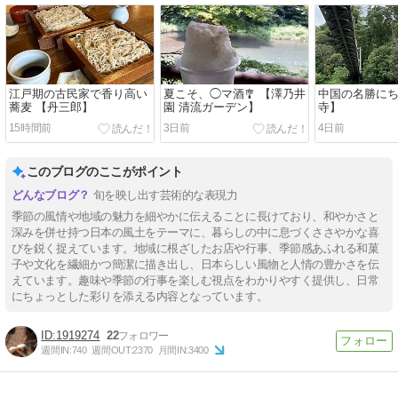
江戸期の古民家で香り高い
夏こそ、◯マ酒🎐 【澤乃井
中国の名勝にち
蕎麦 【丹三郎】
園 清流ガーデン】
寺】
15時間前
3日前
4日前
このブログのここがポイント
旬を映し出す芸術的な表現力
季節の風情や地域の魅力を細やかに伝えることに長けており、和やかさと
深みを併せ持つ日本の風土をテーマに、暮らしの中に息づくささやかな喜
びを鋭く捉えています。地域に根ざしたお店や行事、季節感あふれる和菓
子や文化を繊細かつ簡潔に描き出し、日本らしい風物と人情の豊かさを伝
えています。趣味や季節の行事を楽しむ視点をわかりやすく提供し、日常
にちょっとした彩りを添える内容となっています。
1919274
22
週間IN:
740
週間OUT:
2370
月間IN:
3400