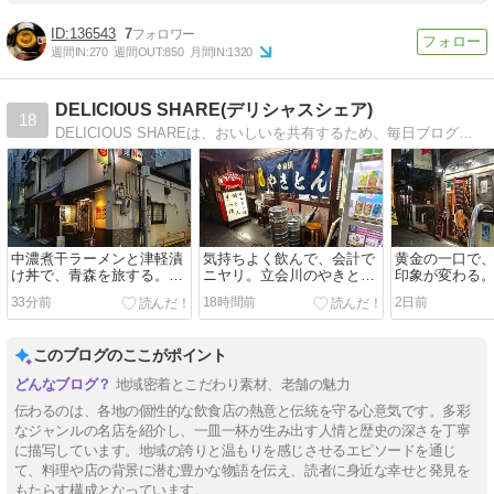
136543
7
週間IN:
270
週間OUT:
850
月間IN:
1320
DELICIOUS SHARE(デリシャスシェア)
18
DELICIOUS SHAREは、おいしいを共有するため、毎日ブログでグルメ情報を配信してます。食べ歩き歴15年目で、本気で食べ歩いている人が、書いてます。
中濃煮干ラーメンと津軽漬
気持ちよく飲んで、会計で
黄金の一口で
け丼で、青森を旅する。神
ニヤリ。立会川のやきとん
印象が変わる
保町『鉢銀』
『もつ焼 信』
『きんいろ』
33分前
18時間前
2日前
このブログのここがポイント
地域密着とこだわり素材、老舗の魅力
伝わるのは、各地の個性的な飲食店の熱意と伝統を守る心意気です。多彩
なジャンルの名店を紹介し、一皿一杯が生み出す人情と歴史の深さを丁寧
に描写しています。地域の誇りと温もりを感じさせるエピソードを通じ
て、料理や店の背景に潜む豊かな物語を伝え、読者に身近な幸せと発見を
もたらす構成となっています。