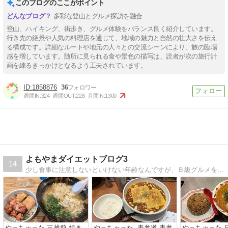
このブログのここがポイント
多彩な登山とグルメ探訪を融合
登山、ハイキング、街歩き、グルメ体験をバランス良く紹介しています。
行き先の絶景や人気の料理店を通じて、地域の魅力と自然の壮大さを伝え
る構成です。詳細なルートや地元の人々との交流シーンにより、旅の臨場
感を増しています。随所に見られる食や景色の描写は、読者が次の旅行計
画を練るきっかけとなるよう工夫されています。
1858876
36
週間IN:
324
週間OUT:
228
月間IN:
1300
よもやまダイエットブログ3
14
少し食事に注意しないといけない年齢なんですが、Ｂ級グルメを食べつつも、ダイエットも頑張りたいブログ。写真たっぷり、毎日更新予定