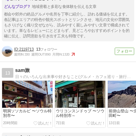
地域密着と多彩な食体験を伝える文章
都会や郊外の絶品グルメや名所を丁寧に紹介し、訪れる価値を伝えます。
各記事はエリアの特色や観光スポットとリンクさせ、地元の文化や雰囲気
もさりげなく織り交ぜながら、読みやすく親しみやすい文章で構成されて
います。単なるレビューにとどまらず、見どころやおすすめポイントを的
確に伝え、訪問意欲を引き出す工夫も特徴です。
2119713
13
週間IN:
330
週間OUT:
890
月間IN:
1320
sam旅
13
日々のいろんな出来事や好きなこと(グルメ・カフェ巡り・旅行・キャンプなど)をゆる~くお届けしているブログです！
明洞ソソカルビ 〜ソウル特
ウリコンスンドゥブ 〜ソウ
前掛山登山 〜
別市〜
ル特別市～
田町〜
20時間前
7日前
13日前