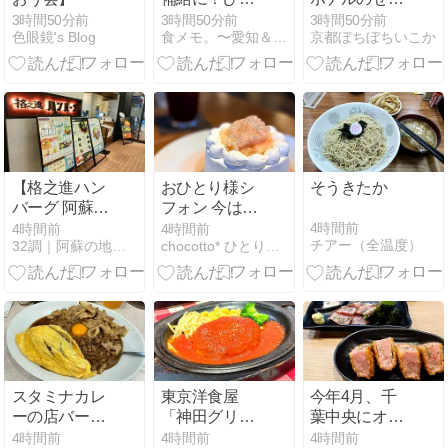
まぶし＠長楽
べろ （ダイニ
3時間50分前
3時間50分前
3時間50分前
色眼鏡's Blog
食メモ。〜愛知＆神奈川B級グルメと飲み記録〜
京都ぼちぼちいこか
（豊川）
ング&カフェ
烏丸御池）
【格之進ハン
おひとり様シ
そうきたか
バーグ 阿蘇く
フォン 今は桃
まもと空港
♡ 紙屋町パー
4時間前
4時間前
4時間前
チアー（全温度）
32調｜阿蘇の地域ブログ
chocotto* ひとりごと
店】
ラー
スタミナカレ
東京洋食屋
今年4月、千
ーの店バーグ
「神田グリ
葉中央にオー
肉のパラダイ
ル」で特製ハ
プンの居酒屋
4時間前
4時間前
4時間前