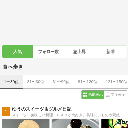
人気
フォロー数
急上昇
新着
食べ歩き
1〜30位
31〜60位
61〜90位
91〜120位
121〜150位
画像表示
文字表示
ゆうのスイーツ＆グルメ日記
1
スイーツ・美味しい料理・ＢＡＲが大好き。美味しいものや素敵なお店の方達から、いつも笑顔と幸せを頂いています