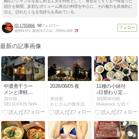
幅広いジャンルを楽しめる工夫を特色として、食欲をくすぐる一味違った
紹介を展開。多彩なボリューム満点の料理を中心に、その魅力を具体的に
伝え、訪れたくなる気持ちを高めている。
1755866
50
週間IN:
576
週間OUT:
2112
月間IN:
2658
最新の記事画像
中濃煮干ラー
2026/08/05 夜
11種の小鉢付
メンと津軽漬
♪日替わり定
け丼で、青森
食！ｷｯﾁﾝｷﾄﾞﾆｰ
35分前
33分前
1時間30分前
おじさんの食生活生存日誌
DELICIOUS SHARE(デリシャスシェア)
Makarock な日々
を旅する。神
@出雲
保町『鉢銀』