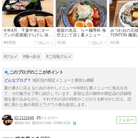
今年4月、千葉中央にオー
都賀の名店、らー麺専科 海
みつわ台の元祖
プンの居酒屋げらげら 深夜
空土にて頂く夏メニュー ウ
TONTON 麺
2時まで営業も嬉しいお気
マ辛スープの冷やし味噌を
コラボメニュ
4時間前
3日前
4日前
に入り店
堪能
そば
#グルメ
#食べ歩き
#ご当地グルメ
このブログのここがポイント
地区別の限定メニューと裏技も網羅
夏の暑さに応えるための冷やしメニューや特別な裏メニューに焦点を当
て、その魅力を丁寧に紹介しています。多彩な店の個性や限定品の詳細情
報を盛り込みながら、それぞれの店の特色やこだわりを鮮やかに伝え、読
者に新たな食の発見とワクワク感を提供します。
2111649
25
週間IN:
520
週間OUT:
980
月間IN:
3210