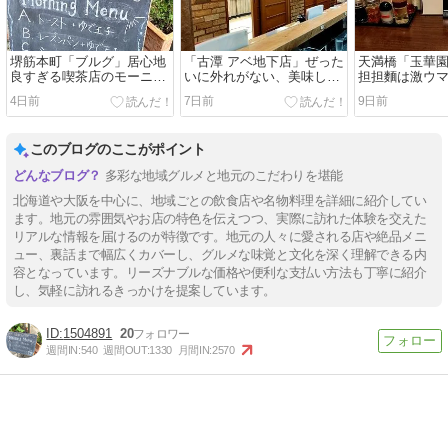
堺筋本町「ブルグ」居心地
「古潭 アベ地下店」ぜった
天満橋「玉華
良すぎる喫茶店のモーニン
いに外れがない、美味しい
担担麵は激ウ
グ
ラーメンだな
4日前
7日前
9日前
このブログのここがポイント
多彩な地域グルメと地元のこだわりを堪能
北海道や大阪を中心に、地域ごとの飲食店や名物料理を詳細に紹介してい
ます。地元の雰囲気やお店の特色を伝えつつ、実際に訪れた体験を交えた
リアルな情報を届けるのが特徴です。地元の人々に愛される店や絶品メニ
ュー、裏話まで幅広くカバーし、グルメな味覚と文化を深く理解できる内
容となっています。リーズナブルな価格や便利な支払い方法も丁寧に紹介
し、気軽に訪れるきっかけを提案しています。
1504891
20
週間IN:
540
週間OUT:
1330
月間IN:
2570