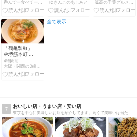
呑んでー食べてー 人生好きに生きたらいいじゃん！
ゆきんこのあしあと
孤高の千葉グルメ season2
ス！挽き肉×
ンバーグ・ト
げらげら 深夜
豚バラ生姜焼
マトソース食
2時まで営業
き×ピカタハ
べたよ！／東
も嬉しいお気
ンバーグの豪
京・アトレ大
に入り店
全て表示
快スタミナ爆
井町店
弾！
「鶴亀製麺」
＠堺筋本町 カ
フェの居抜き
4時間前
大阪・関西のB級グルメコラム
でオープンし
たフルサービ
スのうどん店
おいしい店・うまい店・安い店
7
東京を中心に美味しいお店を紹介してます。高くて美味いは当たり前、安くて美味くなければ意味がない。庶民派ブロガーの食日記。