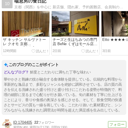
喘息男の食日記
10
京都（関西）を中心に 新店舗、隠れ家、予約困難店、会員制の店まで開拓しています。 辛口でリアルな感想をまとめているので お店選びの参考にして頂ければ幸いです。
ザ キッチン サルヴァトー
チーズと生はちみつの専門
Etto ★★★
レ クオモ 京都
店 BeNe くずはモール店
★★★★☆【京都】
★★★☆☆【大阪】
12時間前
2日前
3日前
このブログのここがポイント
鮮度とこだわりに満ちた丁寧な味わい
華やかさと熟練の技が融合する食体験を提供している。伝統的な料理から
革新的な逸品まで、多彩なジャンルを絶妙に調和させている。店の質の高
さを伝える洗練された盛り付けと盛り付けにこだわる姿勢が特徴的で、料
理の細部に至るまで心配りが行き届いている。旬の素材を丁寧に仕上げる
ことにより、香りや食感の奥深さを感じさせる。そして、飲食空間の快適
さとサービスの質も一線を画している。こだわり抜いた素材選びと、シン
プルながらも洗練された調理法が時間を超えた満足感を生み出している。
1704405
22
週間IN:
480
週間OUT:
1790
月間IN:
1900