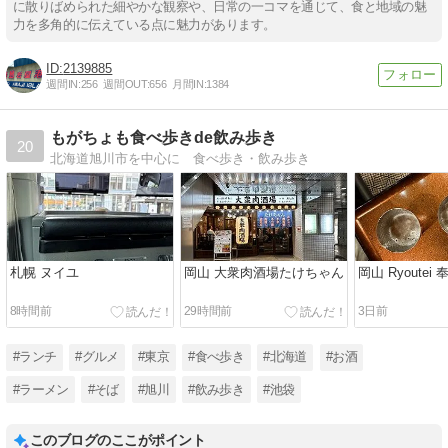
に散りばめられた細やかな観察や、日常の一コマを通じて、食と地域の魅
力を多角的に伝えている点に魅力があります。
2139885
週間IN:
256
週間OUT:
656
月間IN:
1384
もがちょも食べ歩きde飲み歩き
20
北海道旭川市を中心に 食べ歩き・飲み歩き
札幌 ヌイユ
岡山 大衆肉酒場たけちゃん
岡山 Ryoutei
8時間前
29時間前
3日前
#ランチ
#グルメ
#東京
#食べ歩き
#北海道
#お酒
#ラーメン
#そば
#旭川
#飲み歩き
#池袋
このブログのここがポイント