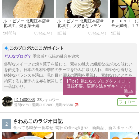
ル ・ピノー 北堀江本店＠
ル ・ピノー 北堀江本店＠
ｐｌｕｓ Ｌ（
北堀江。焼き菓子編
北堀江。大好きなレモンの
＠天満橋。１
お菓子を
とうございま
5時間前
3日前
5日前
このブログのここがポイント
季節感と伝統の融合を追求
多彩なスイーツと焼き菓子を通じて、素材の魅力と繊細な技が光る味わい
を伝える。日本の食材や季節のテーマを巧みに取り入れ、華やかな香りと
絶妙なバランスを演出。見た目と風味の調和を重視し、素敵なひとときを
約束するお菓子の世界を展開している。おやつタイムを特別に彩る良質な
【Tips】気になるブログをフォロー。

登録不要。更新を逃さずキャッチ！
一品ばかり。
閉じる
1408286
23
週間IN:
780
週間OUT:
2090
月間IN:
3330
さわあこのラジオ日記
2
食べてる時が一番幸せ!!毎日の食べ歩きや、新商品、新スポットの美味しいものを写真満載で紹介します！