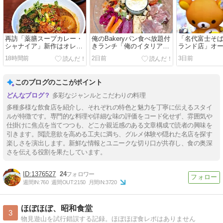
再訪「薬膳スープカレー・
俺のBakeryパン食べ放題付
「名代富士そば
シャナイア」新作はオレン
きランチ「俺のイタリアン
ランド店」オ
ジチキンと揚げブロ
テラス」＠恵比寿
にしかないメ
18時間前
2日前
3日前
このブログのここがポイント
多彩なジャンルとこだわりの料理
多種多様な飲食店を紹介し、それぞれの特色と魅力を丁寧に伝えるスタイ
ルが特徴です。専門的な料理や詳細な味の評価をコード化せず、雰囲気や
仕掛けに焦点を当てつつも、どこか親近感のある文章構成で読者の興味を
引きます。閲読意欲を高める工夫に満ち、グルメ体験や隠れた名店を探す
楽しさを演出します。新鮮な情報とユニークな切り口が共存し、食の奥深
さを伝える役割を果たしています。
1376527
24
週間IN:
760
週間OUT:
2150
月間IN:
3720
ほぼほぼ、昭和食堂
3
物見遊山を試行錯誤する記録。ほぼほぼ食レポはありません