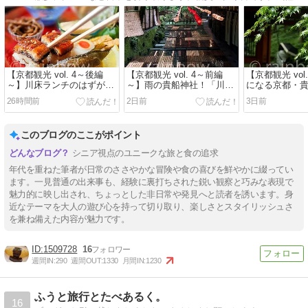
【京都観光 vol. 4～後編
【京都観光 vol. 4～前編
【京都観光 vol
～】川床ランチのはずがテ
～】雨の貴船神社！「川床
になる京都・
ラス席！？でも、絶品「山
ランチ」は幻に⁉
でも雨はNGで
26時間前
2日前
3日前
水御膳」で夏を満喫
このブログのここがポイント
シニア視点のユニークな旅と食の追求
年代を重ねた筆者が日常のささやかな冒険や食の喜びを鮮やかに綴ってい
ます。一見普通の出来事も、経験に裏打ちされた鋭い観察と巧みな表現で
魅力的に映し出され、ちょっとした非日常や発見へと読者を誘います。身
近なテーマを大人の遊び心を持って切り取り、楽しさとスタイリッシュさ
を兼ね備えた内容が魅力です。
1509728
16
週間IN:
290
週間OUT:
1330
月間IN:
1230
ふうと旅行とたべあるく。
16