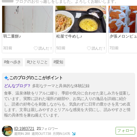
ブログのお引っ越しをしました。よろしくお願いします。
羽二重餅♪
松屋で牛めし♪
夕張メロンピ
3日前
5日前
7日前
#食べ歩き
#ひとりごと
#愛知
このブログのここがポイント
多彩なテーマと具体的な体験記録
食事、温泉体験をリアルに綴り、季節や気分に合わせた楽しみ方を提案し
ています。実際に訪れた場所の細部や、お気に入りの逸品を詳細に紹介
し、読者の好奇心を刺激しながらも、気負わずに日常の豊かさを見つめ直
します。文章は親しみやすさとリアルな感覚を大切にし、読みやすさと情
報の具体性を兼ね備えています。
1983721
21
週間IN:
288
週間OUT:
738
月間IN:
1476