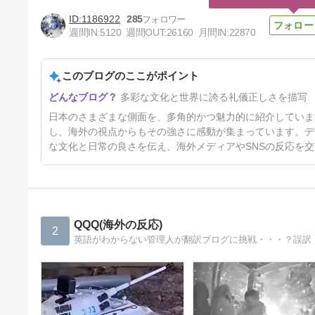
1186922
285
週間IN:
5120
週間OUT:
26160
月間IN:
22870
このブログのここがポイント
海外「世界で日本を死守する
多彩な文化と世界に誇る礼儀正しさを描写
ぞ！」 日本の消防署を訪れた
ちびっ子集団が世界をメロメロ
5日前
日本のさまざまな側面を、多角的かつ魅力的に紹介していま
に
し、海外の視点からもその強さに感動が集まっています。デ
な文化と日常の良さを伝え、海外メディアやSNSの反応を
QQQ(海外の反応)
2
英語がわからない管理人が翻訳ブログに挑戦・・・？誤訳