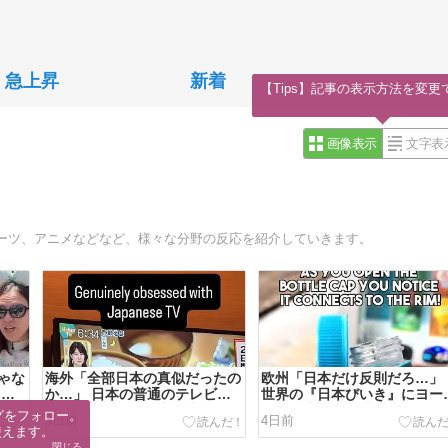
急上昇
新着
【Tips】記事の表示方法を変更
画像表示
文字表
ーツ、アニメなどなど、様々な分野の反応を紹介していきます。
ゃな
海外「全部日本の真似だったの
欧州「日本だけ反則だろ…」
しま
か…」 日本の普通のテレビ番
世界の『日本びいき』にヨー
後
組が最新SNSの数十年先を行っ
ッパ全土から不満の声
グをフォロー。

3日前
4日前
ていたと話題に
使えます。
閉じる