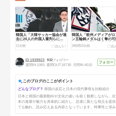
韓国人「大韓サッカー協会が過
韓国人「欧州メディアがロ
去に20人の外国人審判らに不
ン五輪銅メダルはく奪の可
謹慎接待をしていた証拠が揃い
を報道！韓国が外国人審判
21分前
2時間10分前
ながらも不起訴処分に成ってい
不適切接待をした疑い」
た事が明らかに‥」
1939923
932
週間IN:
1060
週間OUT:
18730
月間IN:
4010
このブログのここがポイント
韓国人「フランスの有力紙も大
韓国の反応と日本の現代事情を比較紹介
韓サッカー協会前代未聞の不祥
事を詳細に報道！」→「国際的
10時間前
日本と韓国の最新動向や文化の違いを鋭く観察しながら、社
スキャンダルに発展してしま
う‥」
本の進展や魅力を具体的に紹介し、読者に新たな視点を提供
ても触れ、読み応えある内容となっています。時事性と深み