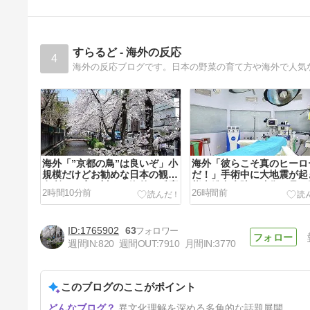
すらるど - 海外の反応
4
海外の反応ブログです。日本の野菜の育て方や海外で人気
海外「”京都の鳥”は良いぞ」小
海外「彼らこそ真のヒーロ
規模だけどお勧めな日本の観光
だ！」手術中に大地震が起
名所／お店に対する海外の反応
熊本総合病院の映像を見た
2時間10分前
26時間前
の反応
1765902
63
週間IN:
820
週間OUT:
7910
月間IN:
3770
このブログのここがポイント
海外「日本ではあらゆる趣味の
異文化理解を深める多角的な話題展開
店が見つかる！」東京にあるカ