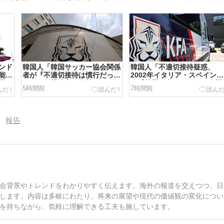
ンド
韓国人「韓国サッカー協会関係
韓国人「不適切接待疑惑、
能性
者が『不適切接待は慣行だっ
2002年イタリア・スペイン戦
団に
た』と衝撃発言！日韓ワールド
で『韓国に奪われた』と欧州
5時間前
7時間前
カップ4強にも疑いの視線が向
大手メディアが一斉に報道！
けられる」
報告
会背景やトレンドをわかりやすく伝えます。海外の報道を交えつつ、日
します。内容は多岐にわたり、将来の展望や現代の価値観の変化につい
を持ちながら、気軽に理解できる工夫も施しています。