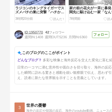
ラジコンのキングタイガーでス
家の前の花火が一斉に暴発
ズメバチの巣に突撃「ハチから
関先に駆け込む一家「なん
したら突然ドイツ戦車が家に来
のドア鍵かけてんだ」【海
3時間20分前
7時間前
るんだぞ」【海外の反応】
反応】
1950770
42
週間IN:
1408
週間OUT:
5236
月間IN:
6360
このブログのここがポイント
わさびの塊をそのまま一口、鉄
多彩な映像と海外反応を交えた変化に富む
板焼きの店で頭を抱えた男「も
う時間の匂いまで嗅ぎ分けられ
31時間前
日常の一コマに潜む意外性や面白さを切り取り、海外の反応
るだろ」【海外の反応】
した瞬間に訪れる驚きと感動を鋭い観察眼で伝え、思わず引
え、読者に新たな世界観を示すことを意義としています。
世界の憂鬱
3
海外の反応や韓国の反応、海外のyoutube動画、ニュー