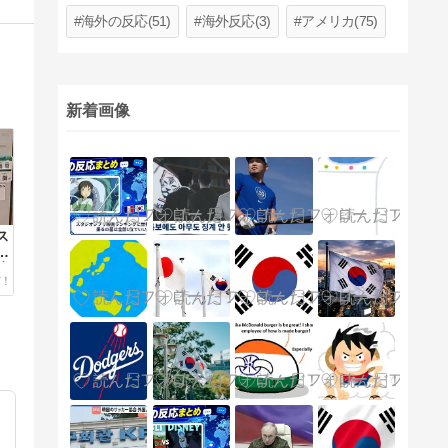
海外の反応(51)
海外反応(3)
アメリカ(75)
新着画像
ス
し
旅
す