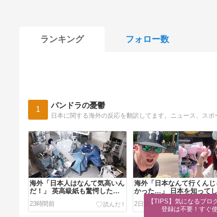
ランキング
フォロー数
パンドラの憂鬱
1
日本に関する海外の反応を翻訳してます。ニュース、スポ
海外「日本人はなんて気高いん
海外「日本なんて行くんじ
だ！」 英高級紙も驚愕した極
かった…」 日本を知って
限の中の日本人の姿に世界が衝
ったディズニー信者、帰国
【TIPS】気になるブロ
23時間前
2日前
撃
『本家』に失望する事態に
登録は不要！すぐ