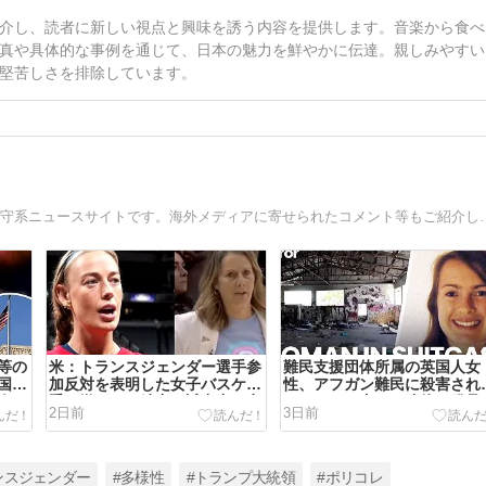
介し、読者に新しい視点と興味を誘う内容を提供します。音楽から食べ
真や具体的な事例を通じて、日本の魅力を鮮やかに伝達。親しみやすい
堅苦しさを排除しています。
移民・LGBTQ・ポリコレ等、海外の社会問題を取り扱う保
等の
米：トランスジェンダー選手参
難民支援団体所属の英国人女
国籍
加反対を表明した女子バスケ選
性、アフガン難民に殺害され
令」
手に嫌がらせ続出…試合中に意
ーツケース内から遺体で発見
2日前
3日前
海外
図的（？）肘鉄を顔面に食らう
れる…[海外の反応]
[海外の反応]
ンスジェンダー
#多様性
#トランプ大統領
#ポリコレ