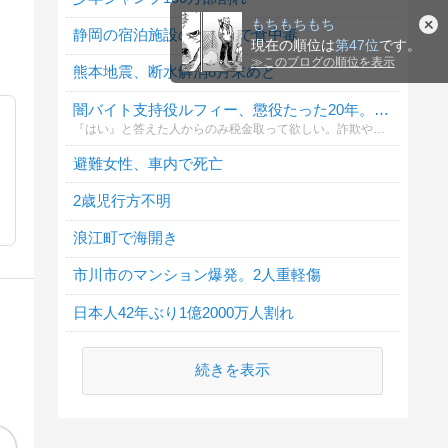
静岡の宿泊施設の飲食店で食中毒
熊本地震、断水解消8月末めど
闇バイト支持役ルフィー、懲役たった20年。支持しますか？
『はい』と答えた人からのみ税金取って欲しい。詐欺や強盗の罪はもっと重罪にすべき
避難女性、車内で死亡
2歳児行方不明
浪江町で海開き
市川市のマンション爆発。2人重軽傷
日本人42年ぶり1億2000万人割れ
続きを表示