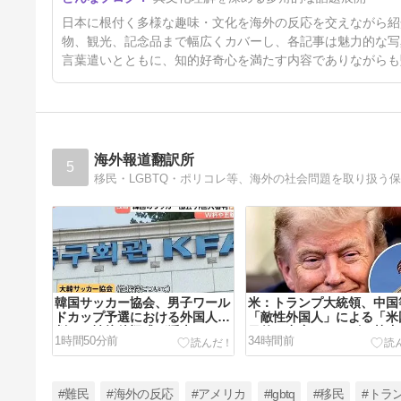
ントリーミュージックの生演奏
4日前
日本に根付く多様な趣味・文化を海外の反応を交えながら紹
が聞けるバーに対する海外の反
応
物、観光、記念品まで幅広くカバーし、各記事は魅力的な写
言葉遣いとともに、知的好奇心を満たす内容でありながらも
海外報道翻訳所
5
韓国サッカー協会、男子ワール
米：トランプ大統領、中国
ドカップ予選における外国人審
「敵性外国人」による「米
判への性接待疑惑が浮上…よみ
目的の出産ツーリズム禁止
1時間50分前
34時間前
がえる2002W杯の悪夢[海外の
に署名…寄生侵略防止へ[
反応]
の反応]
#難民
#海外の反応
#アメリカ
#lgbtq
#移民
#トラ