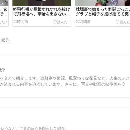
、玄
軽飛行機が屋根すれすれを抜け
球場裏で始まった乱闘ごっこ
であ
て飛行場へ、車輪を出さないま
グラブと帽子を投げ捨てて突
外の
ま胴体着陸「これよりひどい着
込む小さな投手が逆さ吊りに
11時間前
27時間前
陸なら山ほど見てきた」【海外
【海外の反応】
の反応】
報告
紹介
を交えて紹介します。追跡劇や格闘、風変わりな発見など、人生のふと
き込まれる内容を追求しています。さらに、写真や動画の映像美を交
スの反応など、世界の反応を翻訳して紹介。