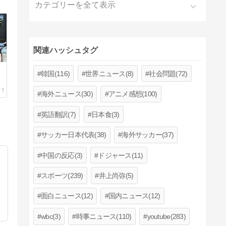
カテゴリーを全て表示
関連ハッシュタグ
韓国(116)
世界ニュース(8)
社会問題(72)
の
」
海外ニュース(30)
アニメ感想(100)
英語翻訳(7)
日本食(3)
サッカー日本代表(38)
海外サッカー(37)
中国の反応(3)
ドジャース(11)
スポーツ(239)
井上尚弥(5)
面白ニュース(12)
国内ニュース(12)
wbc(3)
時事ニュース(110)
youtube(283)