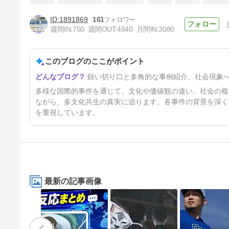
1891869
161
週間IN:
750
週間OUT:
4840
月間IN:
3080
左翼「国旗掲揚は移民差別！禁
止しろ！！」イギリス各地で国
旗掲揚を巡る議論が紛糾…対立
このブログのここがポイント
4日前
深まる[海外の反応]
鋭い切り口と多角的な事例紹介、社会現象
多様な国際的事件を通じて、文化や価値観の違い、社会の複
ながら、多文化共生の真実に迫ります。各事件の背景を深く
を重視しています。
最新の記事画像