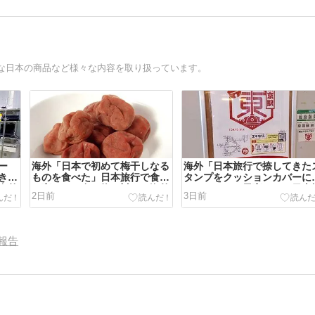
な日本の商品など様々な内容を取り扱っています。
ー
海外「日本で初めて梅干しなる
海外「日本旅行で捺してきた
きた
ものを食べた」日本旅行で食べ
タンプをクッションカバーに
海外
た変わった食べ物に対する海外
てみた！」一風変わった日本
2日前
3日前
の反応
行の記念品のアイディアに対
る海外の反応
報告