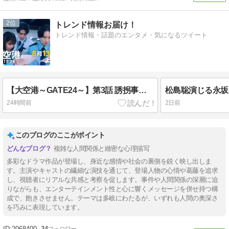
2
トレンド情報お届け！
トレンド情報・話題のエンタメ・気になるツイート
【大空港～GATE24～】第3話 誘拐事件発生!? “万智”趣里が目を離した隙に……
24時間前
2日前
このブログのここがポイント
複雑な人間関係と緻密な心理描写
多彩なドラマ作品が登場し、身近な感情や社会の裏側を鋭く映し出しま
す。主演やキャストの繊細な演技を通じて、登場人物の心情や葛藤を追求
し、視聴者にリアルな共感と考察を促します。事件や人間関係の深層に迫
りながらも、エンターテインメント性と心に響くメッセージを併せ持つ構
成で、飽きさせません。テーマは多岐にわたるが、いずれも人間の奥深さ
を巧みに表現しています。
2068400
34