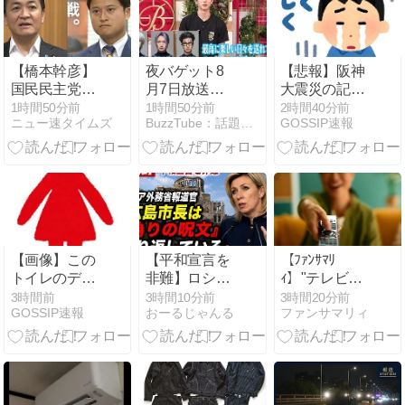
【橋本幹彦】
夜バゲット8
【悲報】阪神
国民民主党の
月7日放送か
大震災の記憶
代表選におま
ら映画『ブル
が蘇る…あの
1時間50分前
1時間50分前
2時間40分前
ニュー速タイムズ
BuzzTube：話題・流行・旬・最新・注目の動画サイト
GOSSIP速報
えら注目！ち
ーロック』を
時の衝撃的な
ょｗどっちが
ピックアップ
写真が再び話
勝つのかｗｗ
配信！剣城斬
題に
ｗ【玉木雄一
鉄を演じる樋
郎】
口幸平さんが
スタジオに登
場！
【画像】この
【平和宣言を
【ﾌｧﾝｻﾏﾘ
トイレのデザ
非難】ロシア
ｨ】"テレビ大
インが話題！
外務省報道官
好き" 高齢者
3時間前
3時間10分前
3時間20分前
GOSSIP速報
おーるじゃんる
ファンサマリィ
間違って入る
「広島市長は
の｢テレビ離
やつ続出www
『偽りの呪
れ｣が始まっ
文』繰り返し
た…10代後
ている」
半〜20代の約
7割が "ほぼ見
ない" 衝撃の