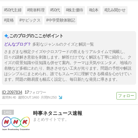
#50代主婦
#簡単料理
#50代
#株主優待
#絵本
#読み聞かせ
#資格
#サピックス
#中学受験体験記
このブログのここがポイント
多彩なジャンルのクイズと解説一覧
さまざまな検定クイズやクロスワードの答えをリアルタイムで掲載し、
日々の謎解き意欲を刺激します。解答だけでなく解説も丁寧に紹介し、ク
イズの背景知識や豆知識も併せて案内。テーマは天気やエンタメ、地域の
名物など多岐にわたり、飽きさせない工夫が光ります。問題の予想や解説
はシンプルにまとめられ、誰でもスムーズに理解できる構成を心がけてい
ます。問題の難易度も幅広く設定し、毎日新たな発見に導きます。
2097834
17
週間IN:
40
週間OUT:
1460
月間IN:
250
14
時事ネタニュース速報
まとめサイトです。