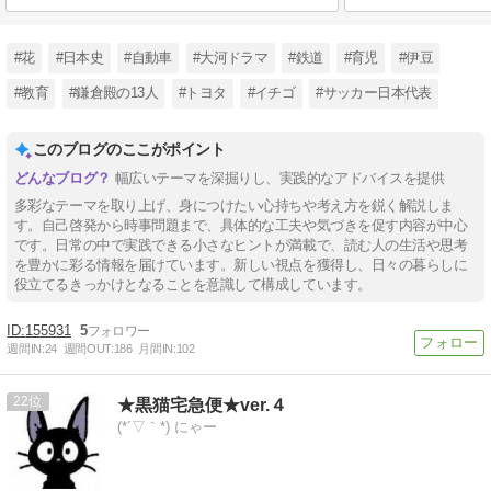
#花
#日本史
#自動車
#大河ドラマ
#鉄道
#育児
#伊豆
#教育
#鎌倉殿の13人
#トヨタ
#イチゴ
#サッカー日本代表
このブログのここがポイント
幅広いテーマを深掘りし、実践的なアドバイスを提供
多彩なテーマを取り上げ、身につけたい心持ちや考え方を鋭く解説しま
す。自己啓発から時事問題まで、具体的な工夫や気づきを促す内容が中心
です。日常の中で実践できる小さなヒントが満載で、読む人の生活や思考
を豊かに彩る情報を届けています。新しい視点を獲得し、日々の暮らしに
役立てるきっかけとなることを意識して構成しています。
155931
5
週間IN:
24
週間OUT:
186
月間IN:
102
22
★黒猫宅急便★ver.４
(*´▽｀*) にゃー