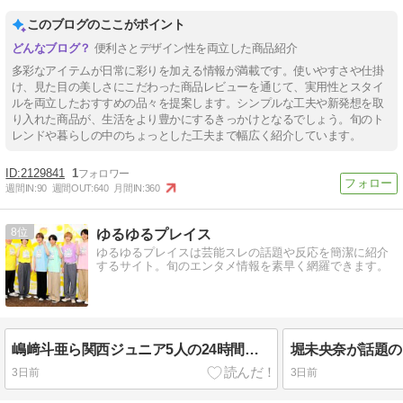
このブログのここがポイント
便利さとデザイン性を両立した商品紹介
多彩なアイテムが日常に彩りを加える情報が満載です。使いやすさや仕掛
け、見た目の美しさにこだわった商品レビューを通じて、実用性とスタイ
ルを両立したおすすめの品々を提案します。シンプルな工夫や新発想を取
り入れた商品が、生活をより豊かにするきっかけとなるでしょう。旬のト
レンドや暮らしの中のちょっとした工夫まで幅広く紹介しています。
2129841
1
週間IN:
90
週間OUT:
640
月間IN:
360
8
ゆるゆるプレイス
ゆるゆるプレイスは芸能スレの話題や反応を簡潔に紹介
するサイト。旬のエンタメ情報を素早く網羅できます。
嶋﨑斗亜ら関西ジュニア5人の24時間テレビ大抜擢とチャリTシャツ姿の最新姿にファン大騒然！
3日前
3日前