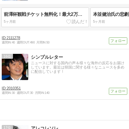
前澤杯観戦チケット無料化！最大2万人が楽しむゴルフイベントの魅力
5ヶ月前
5ヶ月前
2111278
週間IN:
40
週間OUT:
490
月間IN:
50
16
シンプルレター
ニュースに対する国内の声＆様々な海外の反応をお届け
しています。最近は韓国に関する様々なニュースを多め
に配信しています！
2010351
週間IN:
30
週間OUT:
30
月間IN:
140
17
アレコレソレ