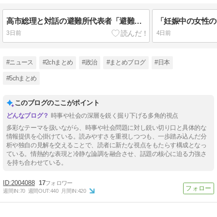
高市総理と対話の避難所代表者「避難所の生活は至れり尽くせりで全く不自由ない、ありがとう！日本人でよかった！」
3日前
4日前
#ニュース
#2chまとめ
#政治
#まとめブログ
#日本
#5chまとめ
このブログのここがポイント
時事や社会の深層を鋭く掘り下げる多角的視点
多彩なテーマを扱いながら、時事や社会問題に対し鋭い切り口と具体的な
情報提供を心掛けている。読みやすさを重視しつつも、一歩踏み込んだ分
析や独自の見解を交えることで、読者に新たな視点をもたらす構成となっ
ている。情熱的な表現と冷静な論調を融合させ、話題の核心に迫る力強さ
を持ち合わせている。
2004088
17
週間IN:
70
週間OUT:
440
月間IN:
420