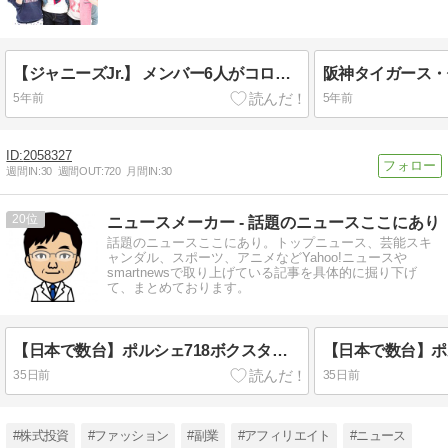
【ジャニーズJr.】 メンバー6人がコロナ感染のTravis Japan 活動再開を報告で称賛の声続々！！
5年前
5年前
2058327
週間IN:
30
週間OUT:
720
月間IN:
30
20
ニュースメーカー - 話題のニュースここにあり
話題のニュースここにあり。トップニュース、芸能スキ
ャンダル、スポーツ、アニメなどYahoo!ニュースや
smartnewsで取り上げている記事を具体的に掘り下げ
て、まとめております。
【日本で数台】ポルシェ718ボクスターに245/35R20・305/30R20を装着｜日本でも希少なワイド仕様とは(3回目）
35日前
35日前
#株式投資
#ファッション
#副業
#アフィリエイト
#ニュース