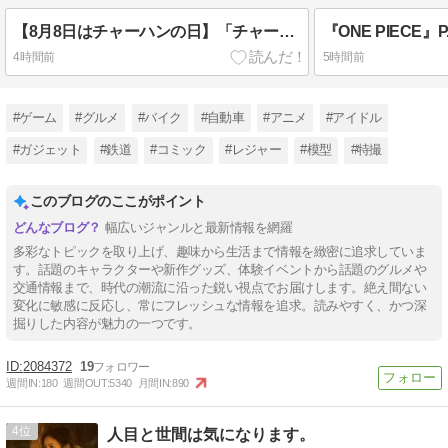
【8月8日はチャーハンの日】「チャーハン」をよく食べる都道府県ランキング、1位はどこ? 2024年度27位から急上昇 – 1か月に食べる量は東京都が1位に
4時間前
5時間前
#ゲーム
#グルメ
#バイク
#自動車
#アニメ
#アイドル
#ガジェット
#鉄道
#コミック
#レジャー
#模型
#特撮
このブログのここがポイント
幅広いジャンルと最新情報を網羅
多彩なトピックを取り上げ、趣味から生活まで情報を緻密に追求していま
す。話題のキャラクターや新作グッズ、体験イベントから話題のグルメや
交通情報まで、時代の潮流に沿った鋭い視点でお届けします。絶え間ない
変化に敏感に反応し、常にフレッシュな情報を追求。読みやすく、かつ深
掘りした内容が魅力の一つです。
2084372
19
週間IN:
180
週間OUT:
5340
月間IN:
890
4
人目と世間は気になります。