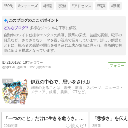
#50代
#ジャニーズ
#転職
#資格
#アドセンス
#写真
#動画
このブログのここがポイント
多様なジャンルを丁寧に解説
自動車のワイド仕様やエンタメの終幕、競馬の栄光、芸能の裏側、犯罪の
背景など、さまざまなテーマを鋭い視点で紹介しています。詳しい解説と
ともに、観る者の感情や関心を引き込む工夫が随所に見られ、多角的な興
味に応える構成となっています。
2106192
10
週間IN:
26
週間OUT:
122
月間IN:
126
21
伊豆の中心で、思いをさけぶ
興味のあることは、歴史、教育、スポーツ、ニュース・
メディア、鉄道、農業、ICTなど。
「一つのこと」だけに生きる危うさ。――効率主義を超えて「文武両道」が教える人生の安全網
20時間前
2日前