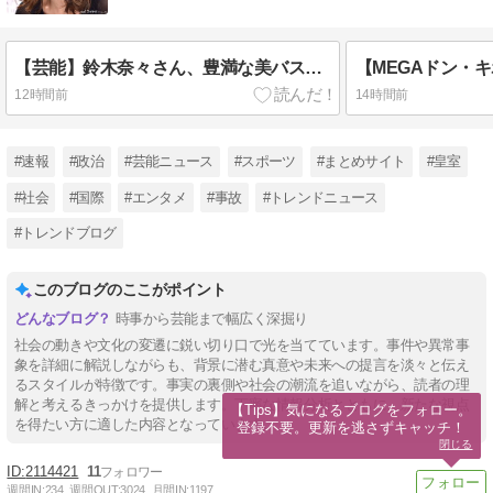
【芸能】鈴木奈々さん、豊満な美バストを披露
12時間前
14時間前
#速報
#政治
#芸能ニュース
#スポーツ
#まとめサイト
#皇室
#社会
#国際
#エンタメ
#事故
#トレンドニュース
#トレンドブログ
このブログのここがポイント
時事から芸能まで幅広く深掘り
社会の動きや文化の変遷に鋭い切り口で光を当てています。事件や異常事
象を詳細に解説しながらも、背景に潜む真意や未来への提言を淡々と伝え
るスタイルが特徴です。事実の裏側や社会の潮流を追いながら、読者の理
解と考えるきっかけを提供します。丁寧な情報分析とともに、新たな視点
【Tips】気になるブログをフォロー。

を得たい方に適した内容となっています。
登録不要。更新を逃さずキャッチ！
閉じる
2114421
11
週間IN:
234
週間OUT:
3024
月間IN:
1197