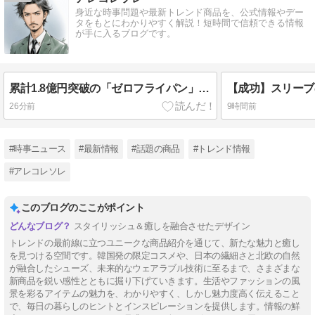
身近な時事問題や最新トレンド商品を、公式情報やデー
タをもとにわかりやすく解説！短時間で信頼できる情報
が手に入るブログです。
累計1.8億円突破の「ゼロフライパン」から待望の中華鍋と卵焼き器がアンコールプロジェクトで再登場！
26分前
9時間前
#時事ニュース
#最新情報
#話題の商品
#トレンド情報
#アレコレソレ
このブログのここがポイント
スタイリッシュ＆癒しを融合させたデザイン
トレンドの最前線に立つユニークな商品紹介を通じて、新たな魅力と癒し
を見つける空間です。韓国発の限定コスメや、日本の繊細さと北欧の自然
が融合したシューズ、未来的なウェアラブル技術に至るまで、さまざまな
新商品を鋭い感性とともに掘り下げていきます。生活やファッションの風
景を彩るアイテムの魅力を、わかりやすく、しかし魅力度高く伝えること
で、毎日の暮らしのヒントとインスピレーションを提供します。情報の鮮