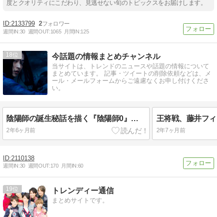
度とクオリティにこだわり、見逃せない旬のトピックスをお届けします。
2133799
2
週間IN:
30
週間OUT:
1065
月間IN:
125
18
今話題の情報まとめチャンネル
当サイトは、トレンドのニュースや話題の情報について
まとめています。 記事・ツイートの削除依頼などは、メ
ール・メールフォームからご遠慮なくお申し付けくださ
い。
陰陽師の誕生秘話を描く『陰陽師0』！BUMPOFCHICKENの新曲も注目！
2年6ヶ月前
2年7ヶ月前
2110138
週間IN:
30
週間OUT:
170
月間IN:
60
19
トレンディー通信
まとめサイトです。