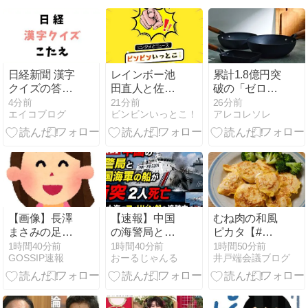
日経新聞 漢字
レインボー池
累計1.8億円突
クイズの答え
田直人と佐藤
破の「ゼロフ
【2026年8月7
佳奈アナ結
ライパン」か
5分前
22分前
26分前
エイコブログ
ビンビンいっとこ！
アレコレソレ
日】
婚！プロフィ
ら待望の中華
ールと経歴ま
鍋と卵焼き器
とめ
がアンコール
プロジェクト
で再登場！
【画像】長澤
【速報】中国
むね肉の和風
まさみの足の
の海警局と中
ピカタ【#簡
裏が美しすぎ
国海軍の船が
単 #時短 #作
1時間40分前
1時間40分前
1時間50分前
GOSSIP速報
おーるじゃんる
井戸端会議ブログ
て舐めてみた
衝突2人死亡
り置き #お弁
い件ｗｗｗｗ
南シナ海でフ
当 #ヘルシー
ィリピン船を
#クレハタイ
追跡中
アップ #PR】