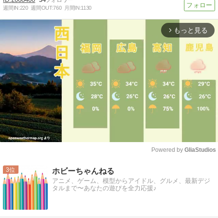
週間IN:
220
週間OUT:
760
月間IN:
1130
もっと見る
arrow_forward_ios
Powered by 
GliaStudios
Mute
3
ホビーちゃんねる
アニメ、ゲーム、模型からアイドル、グルメ、最新デジ
タルまで〜あなたの遊びを全力応援♪