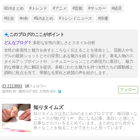
#2chまとめ
#トレンド
#アニメ
#芸能
#サッカー
#経済
#社会
#mlb
#5chまとめ
#トレンドニュース
#俳優
このブログのここがポイント
多彩な女性の美しさとスタイル分析
女性の多面性と魅力を余すところなく伝えることを使命とし、芸能人やモ
デルの最新ショットとその背景にある魅力を鋭く探ります。著名人物のス
タイルアップポイントや、シチュエーションごとの表現力に着目し、魅力
的な映像と共に解説を提供。多岐にわたる魅力を持つ女性たちの躍動感と
調和に焦点を当て、華麗なる変化と絶賛の声を紹介します。
2113893
18
週間IN:
80
週間OUT:
925
月間IN:
625
9
知りタイムズ
知りタイムズは主に2chのまとめブログです。毎日様々な
ニュースが飛び交う中、気になる記事、面白いと感じた
記事などのスレをまとめています。まとめながら自分も
色々なことを知ることができたらと思っています。