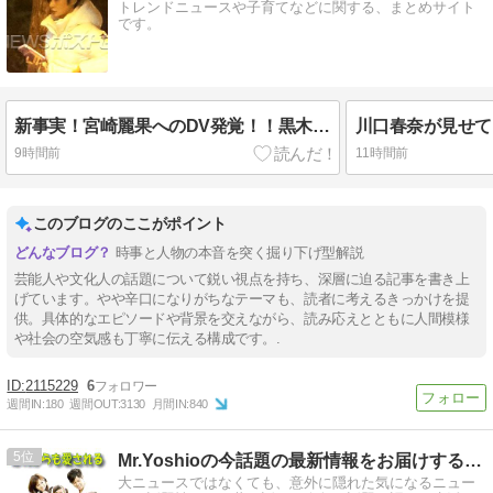
トレンドニュースや子育てなどに関する、まとめサイト
です。
新事実！宮崎麗果へのDV発覚！！黒木啓司が警察沙汰！意味深動画も。※私の本音
9時間前
11時間前
このブログのここがポイント
時事と人物の本音を突く掘り下げ型解説
芸能人や文化人の話題について鋭い視点を持ち、深層に迫る記事を書き上
げています。やや辛口になりがちなテーマも、読者に考えるきっかけを提
供。具体的なエピソードや背景を交えながら、読み応えとともに人間模様
や社会の空気感も丁寧に伝える構成です。.
2115229
6
週間IN:
180
週間OUT:
3130
月間IN:
840
5
Mr.Yoshioの今話題の最新情報をお届けするブログ
大ニュースではなくても、意外に隠れた気になるニュー