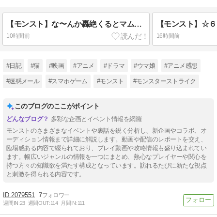
【モンスト】な〜んか轟絶くるとマムがやらされてんだけど。【メタスト】
10時間前
16時間前
#日記
#猫
#映画
#アニメ
#ドラマ
#ウマ娘
#アニメ感想
#迷惑メール
#スマホゲーム
#モンスト
#モンスターストライク
このブログのここがポイント
多彩な企画とイベント情報を網羅
モンストのさまざまなイベントや裏話を鋭く分析し、新企画やコラボ、オ
ーディション情報まで詳細に解説します。動画や配信のレポートを交え、
臨場感ある内容で綴られており、プレイ動画や攻略情報も盛り込まれてい
ます。幅広いジャンルの情報を一つにまとめ、熱心なプレイヤーや関心を
持つ方々の知識欲を満たす構成となっています。訪れるたびに新たな視点
と刺激を得られる内容です。
2079551
7
週間IN:
23
週間OUT:
114
月間IN:
111