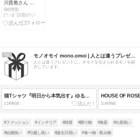
川貴教さん 魅
惑のマーメイ
5時間前
[”いま”話題]のジャンル速報スペシャルまとめ
ドすぎるｗｗ
ｗｗｗｗｗｗ
7
モノオモイ mono.omoi | 人とは違うプレゼントに。
人とは違うプレゼントに。オモイを伝えられるモノを紹
介しています。
猫Tシャツ『明日から本気出す』ゆるかわ猫に癒される人気Tシャツ
21時間前
21時間前
#ファッション
#インテリア
#雑貨
#贈り物
#食器
#出産祝い
#結婚祝い
#引越し祝い
#誕生日祝い
#食べ物・飲み物