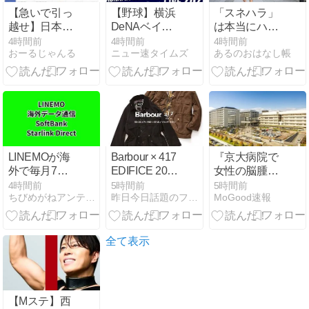
食べる量は東
【急いで引っ
【野球】横浜
「スネハラ」
京都が1位に
越せ】日本人
DeNAベイス
は本当にハラ
が減り｢外国人
ターズの最新
スメントなの
4時間前
4時間前
4時間前
おーるじゃんる
ニュー速タイムズ
あるのおはなし帳
が増えた｣市区
試合結果と今
か――長瀬智
町村ランキン
後の展望
也の"謝罪"が
グｷﾀ━━!
映し出した
SNS時代
LINEMOが海
Barbour × 417
『京大病院で
外で毎月7日
EDIFICE 2026
女性の脳腫瘍
間無制限に！
FW 別注 “OLD
摘出手術も誤
4時間前
5時間前
5時間前
ちびめがねアンテナ｜最新ガジェットのレビューブログ
昨日今日話題のファッション・音楽・ライフスタイル・カルチャ…
MoGood速報
9月から衛星
BEDAILE
って腫瘍の無
通信も追加料
waist code”が9
い部位を摘出
金なし！
月下旬 発売
し患者が植物
(バブアー エ
人間になる
全て表示
ディフィス)
件』
【Mステ】西