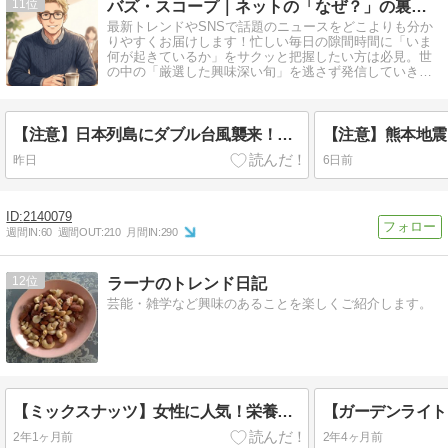
11
バズ・スコープ｜ネットの「なぜ？」の裏側を深掘り
最新トレンドやSNSで話題のニュースをどこよりも分か
りやすくお届けします！忙しい毎日の隙間時間に「いま
何が起きているか」をサクッと把握したい方は必見。世
の中の「厳選した興味深い旬」を逃さず発信していきま
す。
【注意】日本列島にダブル台風襲来！飛行機欠航・地震連動の盲点
昨日
6日前
2140079
週間IN:
60
週間OUT:
210
月間IN:
290
12
ラーナのトレンド日記
芸能・雑学など興味のあることを楽しくご紹介します。
【ミックスナッツ】女性に人気！栄養成分は！？
2年1ヶ月前
2年4ヶ月前