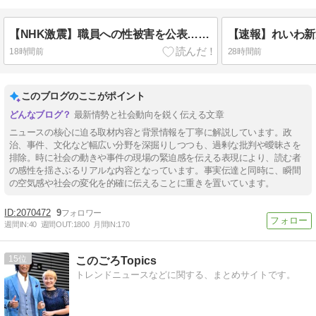
【NHK激震】職員への性被害を公表…番組出演者Xは事実上の「出禁」か 正体巡り憶測広がる
18時間前
28時間前
このブログのここがポイント
最新情勢と社会動向を鋭く伝える文章
ニュースの核心に迫る取材内容と背景情報を丁寧に解説しています。政
治、事件、文化など幅広い分野を深掘りしつつも、過剰な批判や曖昧さを
排除。時に社会の動きや事件の現場の緊迫感を伝える表現により、読む者
の感性を揺さぶるリアルな内容となっています。事実伝達と同時に、瞬間
の空気感や社会の変化を的確に伝えることに重きを置いています。
2070472
9
週間IN:
40
週間OUT:
1800
月間IN:
170
15
このごろTopics
トレンドニュースなどに関する、まとめサイトです。