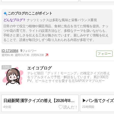
このブログのここがポイント
ナッツミックスは多彩な風味と栄養バランス重視
日常の中で役立つ植物や園芸用品、食材に焦点を当てた情報を提供。ナッ
ツや花の育て方、ライトの設置方法など、多様なテーマを扱いながらも、
手軽さと楽しさを伝える工夫が施されています。親しみやすく情報を伝え
ることで、読者が毎日少しずつ取り入れられる内容が多彩です。
1716984
9
週間IN:
48
週間OUT:
96
月間IN:
208
13
エイコブログ
テレビ朝日『グッド！モーニング』の検定クイズの答え
をリアルタイムで予想・解説をしています。累計300万
PV。ビールとサイゼを愛する元SAPIXママブロガー
日経新聞 漢字クイズの答え【2026年8月7日】
5分前
21時間前