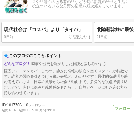
スや話題性のある巷の話など今旬の話題の語りと生活に
役立ついろいろな分野の情報を順次紹介しています。
現代社会は「コスパ」より「タイパ」の時代なのか？
6日前
21日前
このブログのここがポイント
時事や歴史を深掘りした解説と親しみやすさ
幅広いテーマをカバーしつつ、静かに情報の核心を突くスタイルが特徴で
す。読者の関心を引きつける鋭い表現と、わかりやすく具体的な説明を兼
ね備えています。日常の風景から社会の動向まで、多角的な視点で切り込
むことで、内容に深みと親近感をもたらし、自然とページに引き込む力を
持ち合わせています。
1017706
10
週間IN:
140
週間OUT:
270
月間IN:
450