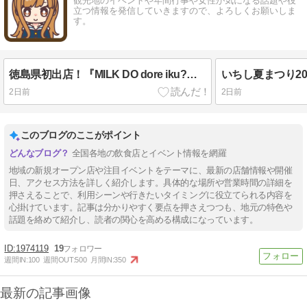
観光地のイベントや年間行事や女性が気になる話題や役
立つ情報を発信していきますので、よろしくお願いしま
す。
徳島県初出店！『MILK DO dore iku?徳島藍住店』8月10日オープン！
2日前
2日前
このブログのここがポイント
全国各地の飲食店とイベント情報を網羅
地域の新規オープン店や注目イベントをテーマに、最新の店舗情報や開催
日、アクセス方法を詳しく紹介します。具体的な場所や営業時間の詳細を
押さえることで、利用シーンや行きたいタイミングに役立てられる内容を
心掛けています。記事は分かりやすく要点を押さえつつも、地元の特色や
話題を絡めて紹介し、読者の関心を高める構成になっています。
1974119
19
週間IN:
100
週間OUT:
500
月間IN:
350
最新の記事画像