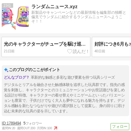
23
ランダムニュース.xyz
新製品やキャンペーンなどの最新情報を編集部の独断と
偏見でランダムに紹介するランダムニュースへようこ
そ！！
光のキャラクターがチューブを駆け巡る液晶トイ 「PixTube (ピクチューブ)」 2026年7月18日（土）発売！！
21日前
40日前
このブログのここがポイント
革新的な触感と多彩な遊び要素を持つ玩具シリーズ
デジタルとリアルを融合させた触感体験を追求した玩具群です。指先の感
覚を刺激し、キャラクターとのコミュニケーションやお世話遊びを楽しめ
る設計が特徴。キャラクターの着せ替えやミニゲームといったバリエーシ
ョンも豊富で、子供だけでなく大人も夢中になれる魅力を持ちます。デジ
タル感触を新たなつながりや遊びの選択肢として提案し、身の回りに溶け
込む未来的な玩具の姿を示しています。
1789494
5
週間IN:
20
週間OUT:
200
月間IN:
100