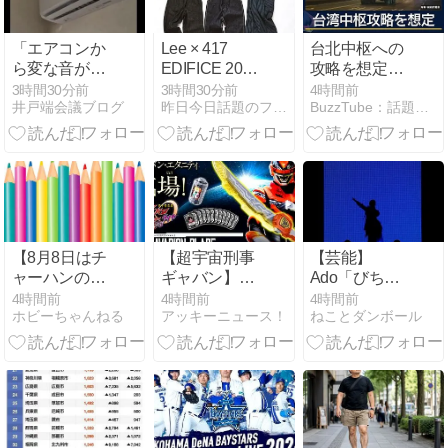
最新データ…
「洗脳プロパ
「エアコンか
Lee × 417
台北中枢への
ガンダで不快
ら変な音がす
EDIFICE 2026
攻略を想定
なレベル」
る。なんだ
FW 別注 “91-B
「橋封鎖」台
3時間30分前
3時間30分前
4時間前
井戸端会議ブログ
昨日今日話題のファッション・音楽・ライフスタイル・カルチャ…
BuzzTube：話題・流行・旬・最新・注目の動画サイト
ろ…え？」ﾊﾟｼ
ジップブルゾ
湾で大規模軍
ｬｯ → ヤバすぎ
ン & ペインタ
事演習 脅威増
る物が飛び出
ーパンツ”が10
す中国【報道
てくる・・・
月上旬 発売
ステーショ
(リー エディ
ン】(2026年8
フィス)
月7日)
【8月8日はチ
【超宇宙刑事
【芸能】
ャーハンの
ギャバン】V
Ado「びちょ
日】「チャー
シネクスト
びちょびちょ
4時間前
4時間前
4時間前
ホビーちゃんねる
アッキーニュース！
ねことダンボール
ハン」をよく
『超宇宙刑事
アンチョビア
食べる都道府
ギャバン イン
タック！」 深
県ランキン
フィニティVS
夜のナゾ投
グ、1位はど
ライヤ』の
稿...
こ? 2024年度
Blu-rayが受注
27位から急上
開始！
昇 – 1か月に