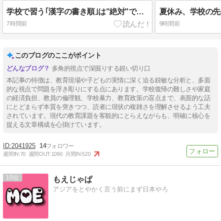
学校で習う｢漢字の書き順｣は"絶対"ではない…60年以上前に作られた文部省の｢手びき｣が基準となったワケ
7時間前
9時間前
このブログのここがポイント
多角的視点で深掘りする鋭い切り口
本記事の特徴は、教育現場や子どもの実情に深く迫る鋭敏な分析と、多面
的な視点で問題を浮き彫りにする点にあります。学校復帰の難しさや家庭
の経済負担、教員の倫理観、学校暴力、教育政策の盲点まで、表面的な話
にとどまらず本質を突きつつ、読者に現状の複雑さを理解させるよう工夫
されています。現代の教育課題を客観的にとらえながらも、明確に核心を
捉える文章構成を心掛けています。
2041925
14
週間IN:
70
週間OUT:
1090
月間IN:
520
10
もえじゃぱ
アジアをとやかく言う前にまず日本やろ