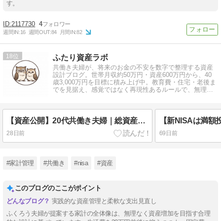
す。
2117730
4
週間IN:
16
週間OUT:
84
月間IN:
82
18
ふたり資産ラボ
共働き夫婦が、将来のお金の不安を数字で整理する資産
設計ブログ。世帯月収約50万円・資産600万円から、40
歳3,000万円を目標に積み上げ中。教育費・住宅・老後ま
でを見据え、感覚ではなく再現性あるルールで、無理な
く続けられる資産形成を発信。
【資産公開】20代共働き夫婦｜総資産745万円の現在地と6月の振り返り
28日前
69日前
#家計管理
#共働き
#nisa
#資産
このブログのここがポイント
実践的な資産管理と柔軟な支出見直し
ふくろう夫婦が提案する家計の全体像は、無理なく資産増加を目指す合理