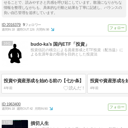
せることで、読みやすさと共感を呼び起こしています。散漫になりがちな
情報を整理しながらも、具体的な行動と結果を丁寧に記述し、バランスの
良い自己管理を追求しています。
2016379
9
週間IN:
18
週間OUT:
126
月間IN:
98
16
budo-ka’s 国内ETF「投資」
投資信託の積立による資産形成とETF投資（配当益）に
よる生涯年金の取得を目的とした投資法
投資や資産形成を始める前の【七か条】
投資や資産形成を
4年前
4年前
1963400
週間IN:
18
週間OUT:
42
月間IN:
90
17
損切人生