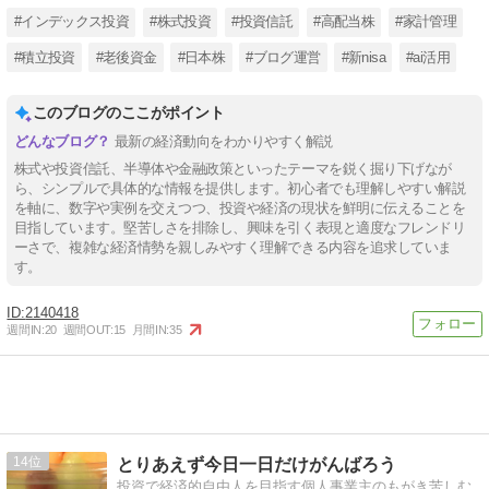
#インデックス投資
#株式投資
#投資信託
#高配当株
#家計管理
#積立投資
#老後資金
#日本株
#ブログ運営
#新nisa
#ai活用
このブログのここがポイント
最新の経済動向をわかりやすく解説
株式や投資信託、半導体や金融政策といったテーマを鋭く掘り下げなが
ら、シンプルで具体的な情報を提供します。初心者でも理解しやすい解説
を軸に、数字や実例を交えつつ、投資や経済の現状を鮮明に伝えることを
目指しています。堅苦しさを排除し、興味を引く表現と適度なフレンドリ
ーさで、複雑な経済情勢を親しみやすく理解できる内容を追求していま
す。
2140418
週間IN:
20
週間OUT:
15
月間IN:
35
14
とりあえず今日一日だけがんばろう
投資で経済的自由人を目指す個人事業主のもがき苦しむ