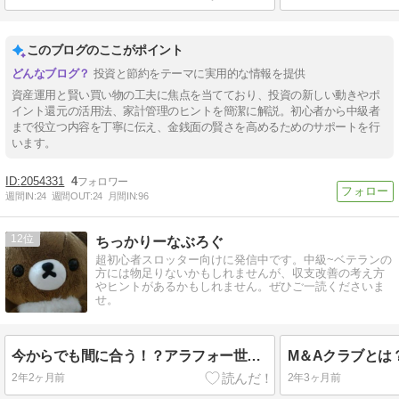
このブログのここがポイント
投資と節約をテーマに実用的な情報を提供
資産運用と賢い買い物の工夫に焦点を当てており、投資の新しい動きやポ
イント還元の活用法、家計管理のヒントを簡潔に解説。初心者から中級者
まで役立つ内容を丁寧に伝え、金銭面の賢さを高めるためのサポートを行
います。
2054331
4
週間IN:
24
週間OUT:
24
月間IN:
96
12
ちっかりーなぶろぐ
超初心者スロッター向けに発信中です。中級~ベテランの
方には物足りないかもしれませんが、収支改善の考え方
やヒントがあるかもしれません。ぜひご一読くださいま
せ。
今からでも間に合う！？アラフォー世代からの資産形成！2024 6月
2年2ヶ月前
2年3ヶ月前