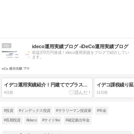
4
ideco運用実績ブログ -iDeCo運用実績ブログ
収益370万円達成！ideco運用実績をブログで紹介してい
ます。
イデコ運用実績紹介！円建てでプラス1千万円を切るも、ドル建てならわずかに増加
イデコ課税繰り延
4日前
11日前
#投資
#インデックス投資
#サラリーマン投資家
#年金
#長期投資
#ideco
#サイドfire
#確定拠出年金