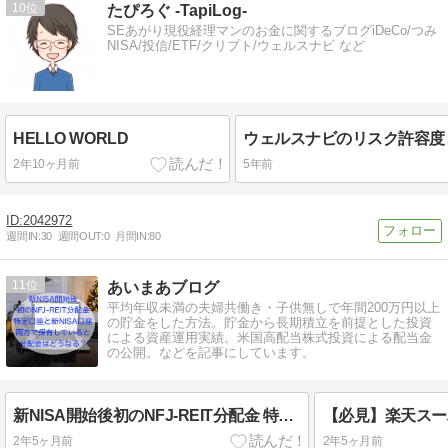
10
たぴろぐ -TapiLog-
SEあがり現役経理マンのお金に関するブログiDeCo/つみ
NISA/投信/ETF/クリプト/ウェルスナビ など
HELLO WORLD
2年10ヶ月前
5年前
2042972
週間IN:
30
週間OUT:
0
月間IN:
80
11
あいまあブログ
平均年収未満の夫婦共働き・子供無しで年間200万円以上
の貯金をした方法。貯金から長期積立を前提とした投資
による資産運用実績。米国高配当株式投資による配当金
の公開。などを記事にしています。
新NISA開始後初のNFJ-REIT分配金 特定口座と新NISA口座両方で保有しているとどうなる？
2年5ヶ月前
2年5ヶ月前