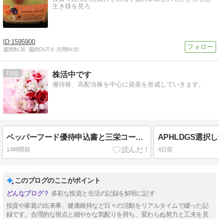
生き様を見ろ
1595900
週間IN:
20
週間OUT:
0
月間IN:
30
15
株活中です
優待株、高配当株を中心に資産を形成していきます。
ペッパーフード優待申込書と三栄コーポレーシヨン選択した優待品と今日の評価損益
14時間前
4日前
このブログのここがポイント
多彩な投資と生活の記録を鮮明に記す
投資や家庭の出来事、健康維持など日々の活動をリアルタイムで綴った記
録です。合理的な視点と細やかな気配りを持ち、変わらぬ努力と工夫を見