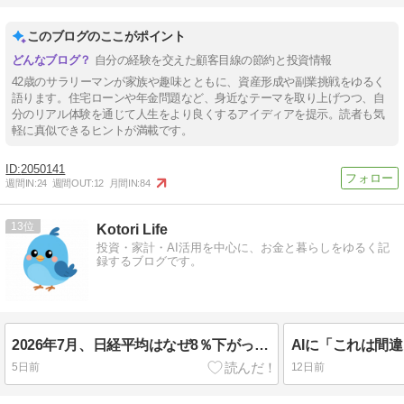
このブログのここがポイント
自分の経験を交えた顧客目線の節約と投資情報
42歳のサラリーマンが家族や趣味とともに、資産形成や副業挑戦をゆるく
語ります。住宅ローンや年金問題など、身近なテーマを取り上げつつ、自
分のリアル体験を通じて人生をより良くするアイディアを提示。読者も気
軽に真似できるヒントが満載です。
2050141
週間IN:
24
週間OUT:
12
月間IN:
84
13
Kotori Life
投資・家計・AI活用を中心に、お金と暮らしをゆるく記
録するブログです。
2026年7月、日経平均はなぜ8％下がった？ TOPIX・米国株との違いを初心者向けに解説
5日前
12日前