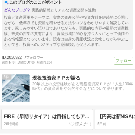
このブログのここがポイント
実践的情報とリアルな資産公開を連動
投資と資産運用をテーマに、実際の資産公開や投資方針を継続的に公開し
ながら、低年収でも資産を増やせる方法やコツをわかりやすく解説してい
ます。親しみやすい語り口でありながらも、実践的な内容や最新の資産推
移、投資の哲学の共有により、資産形成に関心を持つ人々にとって価値の
ある情報源となっています。読者は自身の資産状況と比較しながら学ぶこ
とができ、投資へのポジティブな意識喚起も促されます。
2030922
7
週間IN:
54
週間OUT:
86
月間IN:
254
6
現役投資家ＦＰが語る
20年以上の投資経験がある現役投資家ＦＰが「人生100年
時代」の資産運用や公的年金などについて語ります。
FIRE（早期リタイア）は目指してもアーリーリタイアすべきではない!?
28時間前
5日前