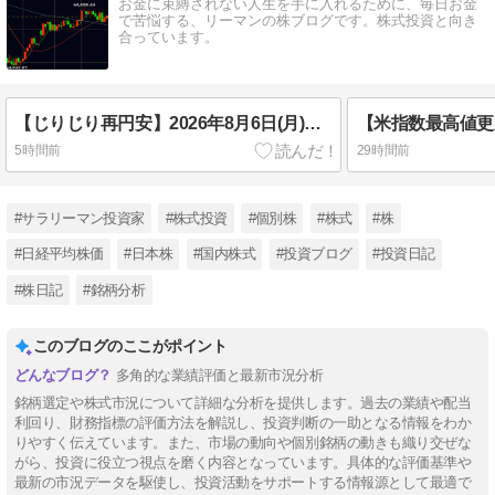
お金に束縛されない人生を手に入れるために、毎日お金
で苦悩する、リーマンの株ブログです。株式投資と向き
合っています。
【じりじり再円安】2026年8月6日(月)の株価推移(5分足チャート)と市況
5時間前
29時間前
#サラリーマン投資家
#株式投資
#個別株
#株式
#株
#日経平均株価
#日本株
#国内株式
#投資ブログ
#投資日記
#株日記
#銘柄分析
このブログのここがポイント
多角的な業績評価と最新市況分析
銘柄選定や株式市況について詳細な分析を提供します。過去の業績や配当
利回り、財務指標の評価方法を解説し、投資判断の一助となる情報をわか
りやすく伝えています。また、市場の動向や個別銘柄の動きも織り交ぜな
がら、投資に役立つ視点を磨く内容となっています。具体的な評価基準や
最新の市況データを駆使し、投資活動をサポートする情報源として最適で