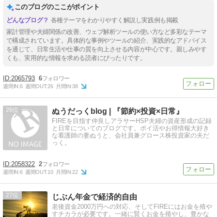
このブログのここがポイント
各種テーマをわかりやすく解説し実践例も掲載
家計管理や夫婦関係の改善、ウェブ解析ツールの使い方など多彩なテーマ
で構成されています。具体的な事例やツールの紹介、実践的なアドバイス
を通じて、日常生活や仕事の質を向上させる内容が中心です。親しみやす
くも、実用的な情報を求める読者にぴったりです。
2065793
6
週間IN:
6
週間OUT:
26
月間IN:
38
26
ぬうだっくblog | 『節約×投資×日常』
FIREを目指す仲良しアラサーHSP夫婦の資産形成の記録
と日常についてのブログです。ポイ活やお得情報大好き
な看護師の妻ぬうと、会社員兼グロース株投資家の夫だ
っく。
2058322
2
週間IN:
6
週間OUT:
10
月間IN:
22
27
じぶん年金で経済的自由
老後資金2000万円への対応、そしてFIREにはお金を殖や
すチカラが必要です。一緒に賢くお金を殖やし、豊かな