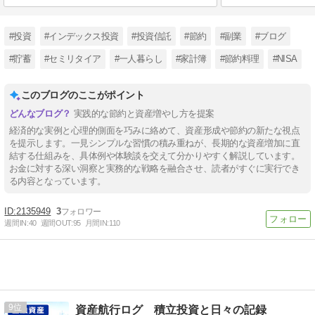
#投資
#インデックス投資
#投資信託
#節約
#副業
#ブログ
#貯蓄
#セミリタイア
#一人暮らし
#家計簿
#節約料理
#NISA
このブログのここがポイント
実践的な節約と資産増やし方を提案
経済的な実例と心理的側面を巧みに絡めて、資産形成や節約の新たな視点
を提示します。一見シンプルな習慣の積み重ねが、長期的な資産増加に直
結する仕組みを、具体例や体験談を交えて分かりやすく解説しています。
お金に対する深い洞察と実務的な戦略を融合させ、読者がすぐに実行でき
る内容となっています。
2135949
3
週間IN:
40
週間OUT:
95
月間IN:
110
9
資産航行ログ 積立投資と日々の記録