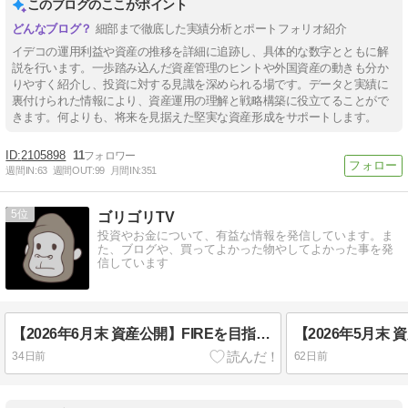
このブログのここがポイント
細部まで徹底した実績分析とポートフォリオ紹介
イデコの運用利益や資産の推移を詳細に追跡し、具体的な数字とともに解
説を行います。一歩踏み込んだ資産管理のヒントや外国資産の動きも分か
りやすく紹介し、投資に対する見識を深められる場です。データと実績に
裏付けられた情報により、資産運用の理解と戦略構築に役立てることがで
きます。何よりも、将来を見据えた堅実な資産形成をサポートします。
2105898
11
週間IN:
63
週間OUT:
99
月間IN:
351
5
ゴリゴリTV
投資やお金について、有益な情報を発信しています。ま
た、ブログや、買ってよかった物やしてよかった事を発
信しています
【2026年6月末 資産公開】FIREを目指す低年収夫婦の下剋上物語【資産4,100万円突破】
34日前
62日前