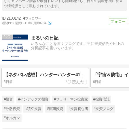
なキャンペーン情報や最新トレンドも随時紹介し、日常の資産形成に役立
つ情報源として親しまれています。
2100142
4
週間IN:
8
週間OUT:
88
月間IN:
34
24
まるいの日記
いろんなことを書くブログです。主に投資信託やETFの
分析記事を書いています。
【ネタバレ感想】ハンターハンター416話「発令」
5日前
6日前
#投資
#インデックス投資
#サラリーマン投資家
#投資信託
#分散投資
#積立投資
#長期投資
#投資初心者
#投資ブログ
#オルカン