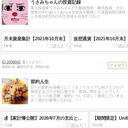
7
うさみちゃんの投資記録
素人投資家うさみちゃんが不動産投資・株式投資・その
他世の中のありとあらゆる投資を駆使して資産総額1億円
と月収100万円の不労所得を目指すブログ
月末資産集計【2021年10月末】
仮想通貨【2021年10月末】
5年前
5年前
2008042
1
週間IN:
40
週間OUT:
20
月間IN:
140
8
節約人生
日々の節約を赤裸々に！！セミリタイアに向けてブログ
発信するブログ初心者です。投資に関することでした
り、日々の生活費、節約について詳しく発信していきま
す！誰かの参考になれば...！！
💰【家計簿公開】2026年7月の支出とサイドFIREへの道
7日前
32日前