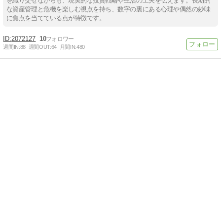
を織り交ぜながらも、現実的な投資戦略や生活の工夫を伝えます。長期的
な資産管理と危機を楽しむ視点を持ち、数字の裏にある心理や偶然の妙味
に焦点を当てている点が特徴です。
2072127
10
週間IN:
88
週間OUT:
64
月間IN:
480