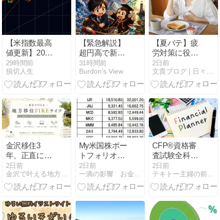
【米指数最高
【緊急解説】
【夏バテ】疲
値更新】2026
超円高で新
労対策に役立
年8月5日(水)
NISA資産が激
つ成分とサプ
29時間前
31時間前
2日前
損切人生
Burdon’s View
文貴ブログ | 日々徒然なるままに
の株価推移(5
減！日米協調
リ5種を解説
分足チャート)
介入の裏側と
と市況
今後取るべき
「生存戦略」
金沢移住3
My米国株ポー
CFP®資格審
年、正直に後
トフォリオ
査試験全科目
悔した点は？
VS
合格しました♪
2日前
2日前
2日前
金沢で叶える地方移住FIREライフ
一滴の影響 お金に困らない人生を送るために
テキトー主婦の前向き資産運用生活
家賃・保険・
S&P500（VOO）
そしてその勉
雪国対策で見
【2026年７月
強法は・・・
誤った5つの
末】
判断