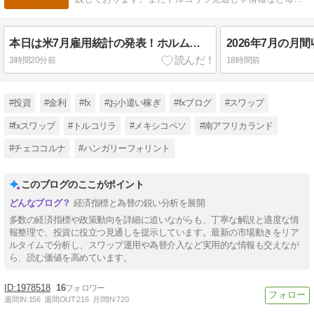
ブログで配信中！
本日は米7月雇用統計の発表！ホルムズ海峡の航行正常化期待が後退！
2026年7月の月
3時間20分前
18時間前
#投資
#金利
#fx
#お小遣い稼ぎ
#fxブログ
#スワップ
#fxスワップ
#トルコリラ
#メキシコペソ
#南アフリカランド
#チェココルナ
#ハンガリーフォリント
このブログのここがポイント
経済指標と為替の鋭い分析を展開
多数の経済指標や政策動向を詳細に追いながらも、丁寧な解説と適度な情
報整理で、投資に役立つ見通しを提示しています。最新の市場動きをリア
ルタイムで分析し、スワップ運用や為替介入など実用的な情報も交えなが
ら、読む価値を高めています。
1978518
16
週間IN:
156
週間OUT:
216
月間IN:
720