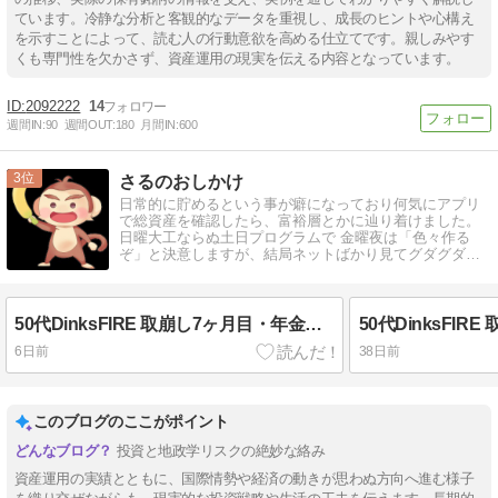
ています。冷静な分析と客観的なデータを重視し、成長のヒントや心構え
を示すことによって、読む人の行動意欲を高める仕立てです。親しみやす
くも専門性を欠かさず、資産運用の現実を伝える内容となっています。
2092222
14
週間IN:
90
週間OUT:
180
月間IN:
600
3
さるのおしかけ
日常的に貯めるという事が癖になっており何気にアプリ
で総資産を確認したら、富裕層とかに辿り着けました。
日曜大工ならぬ土日プログラムで 金曜夜は「色々作る
ぞ」と決意しますが、結局ネットばかり見てグダグダ過
ごす日々が止まりません
50代DinksFIRE 取崩し7ヶ月目・年金全額免除申請の結果と国保額決定
6日前
38日前
このブログのここがポイント
投資と地政学リスクの絶妙な絡み
資産運用の実績とともに、国際情勢や経済の動きが思わぬ方向へ進む様子