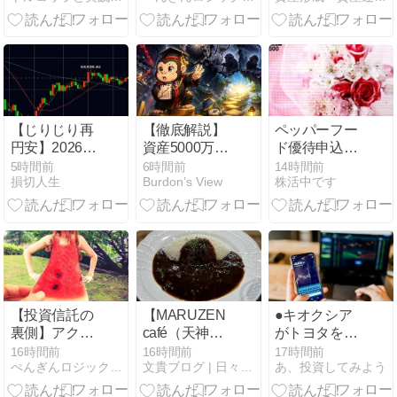
常化期待が後
動産投資で勝
外貨比率の分
退！
ち組になる極
母を間違えて
意
いる人が9割
【じりじり再
【徹底解説】
ペッパーフー
円安】2026年
資産5000万円
ド優待申込書
8月6日(月)の
（準富裕層）
と三栄コーポ
5時間前
6時間前
14時間前
損切人生
Burdon’s View
株活中です
株価推移(5分
に到達して判
レーシヨン選
足チャート)と
明する「5つ
択した優待品
市況
の残酷な現
と今日の評価
実」と生き残
損益
り戦略
【投資信託の
【MARUZEN
●キオクシア
裏側】アクテ
café（天神ビ
がトヨタを一
ィブ運用と信
ジネスセンタ
瞬超えて一気
16時間前
16時間前
17時間前
ぺんぎんロジックFP講座
文貴ブログ | 日々徒然なるままに
あ、投資してみよう
用格付けで失
ーⅡ）】早矢
に半落した理
敗しないため
仕ライスを食
由を考えてみ