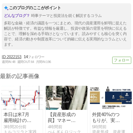
このブログのここがポイント
時事テーマと投資法を鋭く解説するコラム
多彩な金融・経済の議題を一つにまとめ、現代の資産運用を鮮明に捉えた
解説が特徴です。有益な情報を厳選し、投資や政策の背景を明快に伝える
ことで、理解を深める手助けとなっています。読みやすくも核心を突く内
容で、経済の動きや制度改革について的確に伝える実用的なコラムといえ
ます。
2022153
14
週間IN:
48
週間OUT:
64
月間IN:
196
最新の記事画像
本日は米7月
【資産形成の
外貨40%のつ
雇用統計の発
罠】マネーリ
もりが、実は
表！ホルムズ
テラシーを高
9%でした｜
3時間20分前
4時間前
5時間前
トルコリラと実践スワップ生活のブログ！
ぺんぎんロジックFP講座
資産形成 資産運用 アドバイザー AsuPlus 紹介ブログ
海峡の航行正
めてETFと不
【FPが解説】