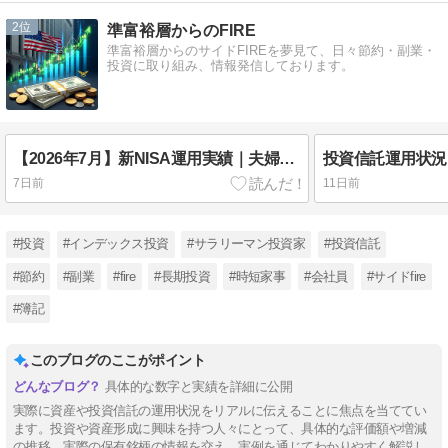
2
準富裕層からのFIRE
準富裕層からのサイドFIREを夢見て、日々節約・副業・
投資に取り組み、情報発信しております。
【2026年7月】新NISA運用実績｜夫婦2人の評価額・含み益・保有投資信託を公開
7日前
11日前
#投資
#インデックス投資
#サラリーマン投資家
#投資信託
#節約
#副業
#fire
#長期投資
#時短家事
#会社員
#サイドfire
#簿記
このブログのここがポイント
具体的な数字と実績を詳細に公開
実際に資産や投資信託の運用状況をリアルに伝えることに焦点を当ててい
ます。投資や資産形成に興味を持つ人々にとって、具体的な評価額や増減
の推移、実際の保有銘柄の情報を交え、実例を通じてわかりやすく解説し