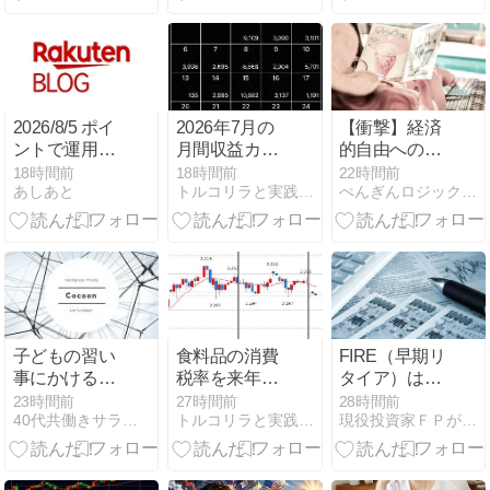
の全知識
す
る － PBRと
「実体資産」
から読み解く
株価の構造●
2026/8/5 ポイ
2026年7月の
【衝撃】経済
ントで運用＆
月間収益カレ
的自由への最
投資
ンダー！
短ルートは
18時間前
18時間前
22時間前
あしあと
トルコリラと実践スワップ生活のブログ！
ぺんぎんロジックFP講座
ROEを意識し
た副業から始
まる
子どもの習い
食料品の消費
FIRE（早期リ
事にかけるお
税率を来年4
タイア）は目
金の正解は？
月から1％に
指してもアー
23時間前
27時間前
28時間前
40代共働きサラリーマンの投資奮闘記
トルコリラと実践スワップ生活のブログ！
現役投資家ＦＰが語る
「習い事貧
引き下げる方
リーリタイア
乏」を防ぐ教
針を閣議決
すべきではな
育費バランス
定！
い!?
術