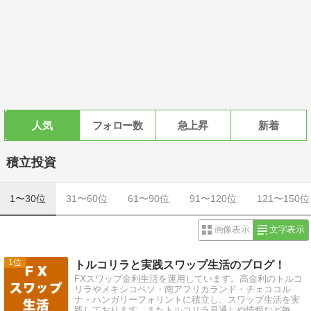
人気
フォロー数
急上昇
新着
積立投資
1〜30位
31〜60位
61〜90位
91〜120位
121〜150位
画像表示
文字表示
1
トルコリラと実践スワップ生活のブログ！
FXスワップ金利生活を運用しています。高金利のトルコ
リラやメキシコペソ・南アフリカランド・チェココル
ナ・ハンガリーフォリントに積立し、スワップ生活を実
践しております。またトルコリラ見通しや情報など毎日