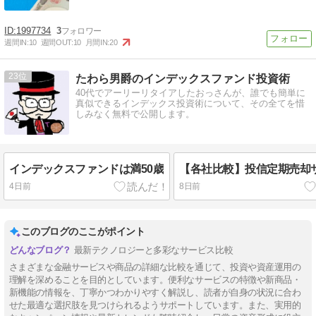
1997734
3
週間IN:
10
週間OUT:
10
月間IN:
20
23
たわら男爵のインデックスファンド投資術
40代でアーリーリタイアしたおっさんが、誰でも簡単に
真似できるインデックス投資術について、その全てを惜
しみなく無料で公開します。
インデックスファンドは満50歳
【各社比較】投信定期売却
4日前
8日前
このブログのここがポイント
最新テクノロジーと多彩なサービス比較
さまざまな金融サービスや商品の詳細な比較を通じて、投資や資産運用の
理解を深めることを目的としています。便利なサービスの特徴や新商品・
新機能の情報を、丁寧かつわかりやすく解説し、読者が自身の状況に合わ
せた最適な選択肢を見つけられるようサポートしています。また、実用的