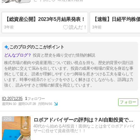
【総資産公開】2023年5月結果発表！
3年前
3年前
このブログのここがポイント
投資と歴史を織り交ぜた情熱的解説
株式市場の動向や資産運用について鋭い視点を持ち、歴史的背景や流行語
を絶妙に交えて深みを出しています。投資の成果や相場の変化を身近な事
例として捉え、読者が理解しやすくかつ興味を惹きつける工夫を凝らして
います。時事や経済のトピックをやさしく解きほぐしながらも、語調は力
強く、読みやすさと情報の鮮度を両立しています。
2071235
1
週間IN:
10
週間OUT:
28
月間IN:
56
22
ロボアドバイザーの評判は？AI自動投資で個人資産倍増計画！
40代から始めるAI投資！面倒なことは全てロボアドバイ
ザーに任せて資産倍増だ！！