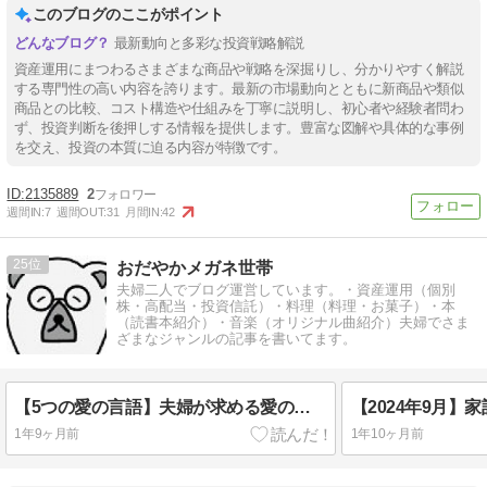
このブログのここがポイント
最新動向と多彩な投資戦略解説
資産運用にまつわるさまざまな商品や戦略を深掘りし、分かりやすく解説
する専門性の高い内容を誇ります。最新の市場動向とともに新商品や類似
商品との比較、コスト構造や仕組みを丁寧に説明し、初心者や経験者問わ
ず、投資判断を後押しする情報を提供します。豊富な図解や具体的な事例
を交え、投資の本質に迫る内容が特徴です。
2135889
2
週間IN:
7
週間OUT:
31
月間IN:
42
25
おだやかメガネ世帯
夫婦二人でブログ運営しています。・資産運用（個別
株・高配当・投資信託）・料理（料理・お菓子）・本
（読書本紹介）・音楽（オリジナル曲紹介）夫婦でさま
ざまなジャンルの記事を書いてます。
【5つの愛の言語】夫婦が求める愛の形を知る方法【無料診断】
1年9ヶ月前
1年10ヶ月前