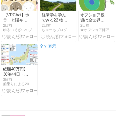
【VRChat】ホ
経済学を学ん
オフショア投
ラーと陽キャ
でみる22 物価
資は全世界で
に怯える陰キ
水準は貨幣供
販売中止とな
2日前
2日前
2日前
ゆるいそざいのブログ
ちゃーもブログ アーリーリタイアを夢見る資産形成雑記
★オフショア師匠★の資産運用調査分析ダイアリー
ャ
給量によって
るケースと日
決まる
本人だけ契約
不可となる2
つのケースが
全て表示
ある！購入で
きるうちに行
動を早めるべ
し！
総額40万円】
38泊44日・6
分割日本一周
3日前
船乗りによる20代からの資産運用
ツーリング｜
費用・走行距
離・ルートま
とめ