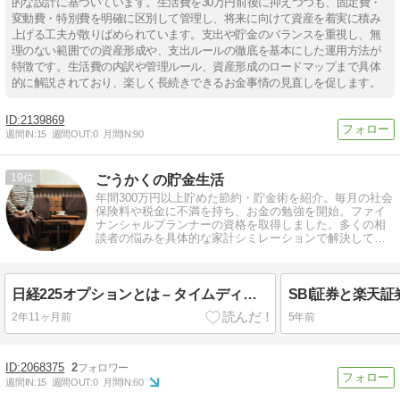
的な設計に基づいています。生活費を30万円前後に抑えつつも、固定費・
変動費・特別費を明確に区別して管理し、将来に向けて資産を着実に積み
上げる工夫が散りばめられています。支出や貯金のバランスを重視し、無
理のない範囲での資産形成や、支出ルールの徹底を基本にした運用方法が
特徴です。生活費の内訳や管理ルール、資産形成のロードマップまで具体
的に解説されており、楽しく長続きできるお金事情の見直しを促します。
2139869
週間IN:
15
週間OUT:
0
月間IN:
90
19
ごうかくの貯金生活
年間300万円以上貯めた節約・貯金術を紹介。毎月の社会
保険料や税金に不満を持ち、お金の勉強を開始。ファイ
ナンシャルプランナーの資格を取得しました。多くの相
談者の悩みを具体的な家計シミレーションで解決してき
ました。お金に興味がある方は是非!
日経225オプションとは – タイムディケイを活用した投資の魅力
2年11ヶ月前
5年前
2068375
2
週間IN:
15
週間OUT:
0
月間IN:
60