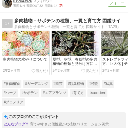
2043926
2
週間IN:
4
週間OUT:
32
月間IN:
14
多肉植物・サボテンの種類、一覧と育て方 図鑑サイト｜TA29
17
多肉植物とサボテンの種類、一覧と育て方 図鑑サイト「TA29」のサイトです。植物・ガーデニング・園芸の育て方と種類、一覧の植物図鑑を紹介しています。
多肉植物の水やりについて
夏型、冬型、春秋型の多肉
ストレプトフ
植物の種類と見分け方につ
方、巨大化 | 
いて
（エアプラン
2年2ヶ月前
2年2ヶ月前
2年2ヶ月前
#多肉植物
#ガーデニング
#園芸
#観葉植物
#植物
#写真
#ハーブ
#サボテン
#エアプランツ
#育て方
#succulent
#ブロメリア
このブログのここがポイント
育てやすさと個性豊かな植物バリエーション例示