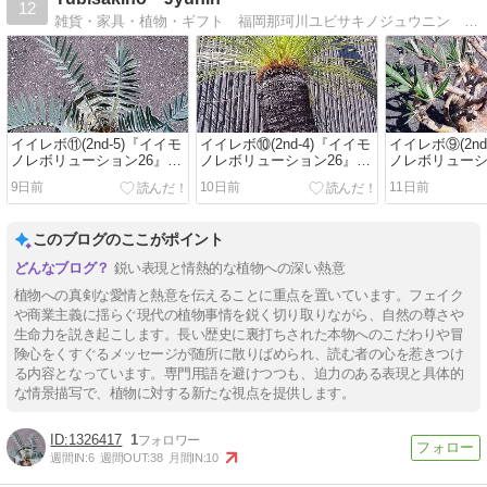
12
雑貨・家具・植物・ギフト 福岡那珂川ユビサキノジュウニン 特別な空間で特別な時間をお過ごしください
イイレボ⑪(2nd-5)『イイモ
イイレボ⑩(2nd-4)『イイモ
イイレボ⑨(2nd
ノレボリューション26』
ノレボリューション26』
ノレボリューシ
2Stage
2Stage
2Stage
9日前
10日前
11日前
このブログのここがポイント
鋭い表現と情熱的な植物への深い熱意
植物への真剣な愛情と熱意を伝えることに重点を置いています。フェイク
や商業主義に揺らぐ現代の植物事情を鋭く切り取りながら、自然の尊さや
生命力を説き起こします。長い歴史に裏打ちされた本物へのこだわりや冒
険心をくすぐるメッセージが随所に散りばめられ、読む者の心を惹きつけ
る内容となっています。専門用語を避けつつも、迫力のある表現と具体的
な情景描写で、植物に対する新たな視点を提供します。
1326417
1
週間IN:
6
週間OUT:
38
月間IN:
10