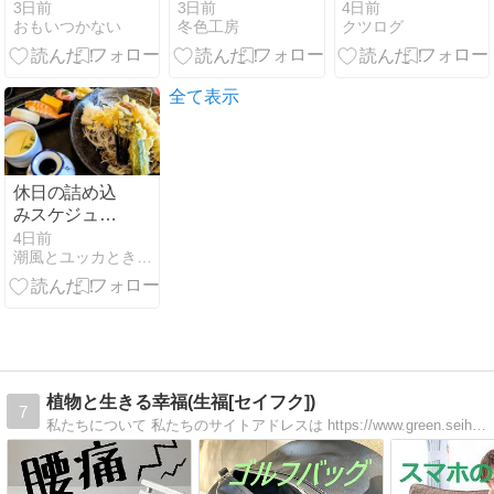
編祭・紹介】
考 一発逆転
3日前
3日前
4日前
おもいつかない
冬色工房
クツログ
お嬢様の懐刀
【おつきさ
ま】【朱雀院
都子・ヒーロ
全て表示
ー・ヴィラ
ン・バトル・
成長】
休日の詰め込
みスケジュー
ル
4日前
潮風とユッカときどきサボテン
植物と生きる幸福(生福[セイフク])
7
私たちについて 私たちのサイトアドレスは https://www.green.seihuku.net です。