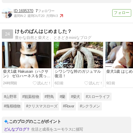
1695370
7
週間IN:
2
週間OUT:
20
月間IN:
3
けものぱんはじめました？
24
豊かな自然と柴犬と、ときどきminiなブログ
柴犬1歳 Hakusan（ハクサ
シワシワな幹のガジュマル
柴犬1歳 はじめて
ン） ゼロハーネスを買った
復活！
よ！
24時間前
6日前
9日前
#山野草
#観葉植物
#野鳥
#蘭
#柴犬
#スローライフ
#塊根植物
#クリスマスローズ
#Rover
#シクラメン
このブログのここがポイント
生活と成長をユーモラスに描写