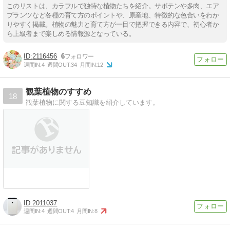
このリストは、カラフルで独特な植物たちを紹介。サボテンや多肉、エア
プランツなど各種の育て方のポイントや、原産地、特徴的な色合いをわか
りやすく掲載。植物の魅力と育て方が一目で把握できる内容で、初心者か
ら上級者まで楽しめる情報源となっている。
2116456
6
週間IN:
4
週間OUT:
34
月間IN:
12
観葉植物のすすめ
18
観葉植物に関する豆知識を紹介しています。
2011037
週間IN:
4
週間OUT:
4
月間IN:
8