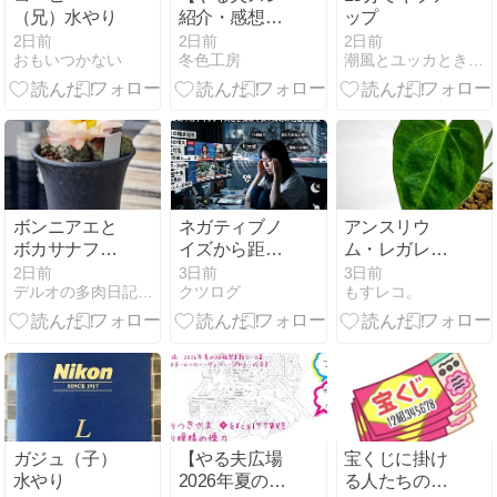
（兄）水やり
紹介・感想】
ップ
【R-18】入速
2日前
2日前
2日前
おもいつかない
冬色工房
潮風とユッカときどきサボテン
出やる夫 悪魔
異聞録【メガ
テン】【学
園・ラブコ
メ・バトル】
ボンニアエと
ネガティブノ
アンスリウ
ボカサナフレ
イズから距離
ム・レガレを
ッド
を置こう
植え替えた
2日前
3日前
3日前
デルオの多肉日記 - 楽天ブログ
クツログ
もすレコ。
っ！！
ガジュ（子）
【やる夫広場
宝くじに掛け
水やり
2026年夏の短
る人たちの思