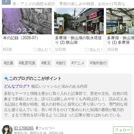
2
本・アニメの感想＆紹介、季節の楽しみや雑貨、お出かけ写真など。
本の記録（2026-07）
多摩湖・狭山湖の取水塔巡
多摩湖・狭山
り (2) 狭山湖
り (1) 多摩湖
8日前
12日前
15日前
#読書
#風景写真
#東京
#旅行
#アニメ
#海外旅行
このブログのここがポイント
幅広いジャンルと深みのある内容
多彩なテーマと情報を豊かに取り入れた記事群で、歴史や文化、自然の現
象まで多岐にわたる。語り口は親しみやすくも内容は詳しく、読み応えあ
る記録と考察が特徴。個人の好奇心と探究心に寄り添いつつ、専門的な視
点も盛り込んでいる。長い年月をかけて集められた知識の蓄積が魅力的
で、まるで景色を切り取るように詰まった記事が散りばめられている。
1708265
8
週間IN:
50
週間OUT:
44
月間IN:
206