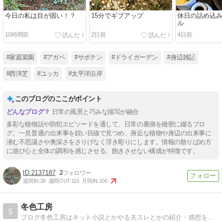
今日の私は目が固い！？
15分でギブアップ
休日の詰め込
ル
10時間前
2日前
4日前
#家庭菜園
#アガベ
#サボテン
#ドライガーデン
#身辺雑記
#西洋芝
#ユッカ
#太平洋沿岸
このブログのここがポイント
日常の風景と巧みな描写が融合
多彩な植物話や防犯エピソードを通して、日常の裏側を緻密に綴るブロ
グ。一見普通の出来事を鋭い目線で見つめ、身近な植物や身辺の出来事に
潜む不思議さや奥深さをさりげなく浮き彫りにします。情報の散りばめ方
に遊び心と全体の調和を感じさせる、飽きさせない構成が特徴です。
2137187
2
週間IN:
28
週間OUT:
116
月間IN:
108
冬色工房
5
ブログ冬色工房はネット小説とかやる夫スレとかの紹介・感想をメインに。他にもアニメ・漫画・動画・ドラマ。映画の紹介感想、趣味の観葉植物や旅行なども記事にしています。(/・ω・)/ﾜｰｲ