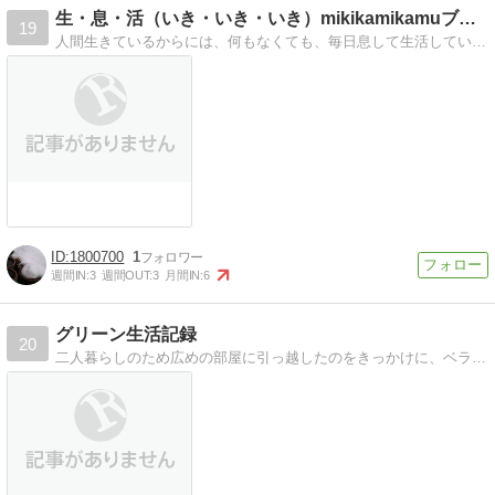
生・息・活（いき・いき・いき）mikikamikamuブログ
19
人間生きているからには、何もなくても、毎日息して生活しています。そんな日々の生活の徒然を書いたブログです。植物、旅行記から商品のレビューまで幅広く扱っています！
1800700
1
週間IN:
3
週間OUT:
3
月間IN:
6
グリーン生活記録
20
二人暮らしのため広めの部屋に引っ越したのをきっかけに、ベランダガーデン始めようと思います。観葉植物やハーブの育成期録など。 先輩の皆様方にアドバイスいただきた…