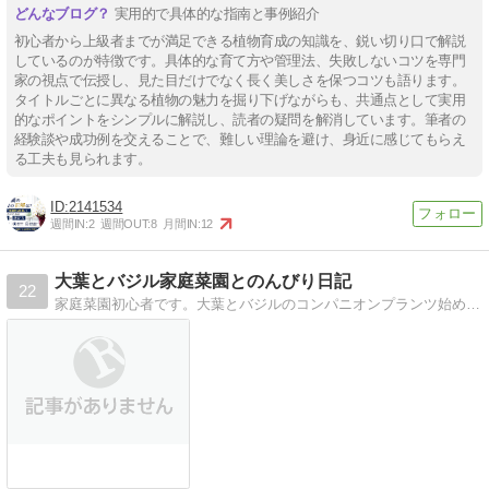
実用的で具体的な指南と事例紹介
初心者から上級者までが満足できる植物育成の知識を、鋭い切り口で解説
しているのが特徴です。具体的な育て方や管理法、失敗しないコツを専門
家の視点で伝授し、見た目だけでなく長く美しさを保つコツも語ります。
タイトルごとに異なる植物の魅力を掘り下げながらも、共通点として実用
的なポイントをシンプルに解説し、読者の疑問を解消しています。筆者の
経験談や成功例を交えることで、難しい理論を避け、身近に感じてもらえ
る工夫も見られます。
2141534
週間IN:
2
週間OUT:
8
月間IN:
12
大葉とバジル家庭菜園とのんびり日記
22
家庭菜園初心者です。大葉とバジルのコンパニオンプランツ始めました。