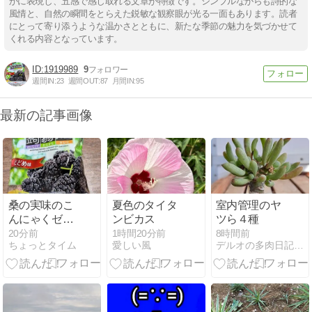
かに表現し、五感で感じ取れる文章が特徴です。シンプルながらも詩的な
風情と、自然の瞬間をとらえた鋭敏な観察眼が光る一面もあります。読者
にとって寄り添うような温かさとともに、新たな季節の魅力を気づかせて
くれる内容となっています。
1919989
9
週間IN:
23
週間OUT:
87
月間IN:
95
最新の記事画像
桑の実味のこ
夏色のタイタ
室内管理のヤ
んにゃくゼリ
ンビカス
ツら４種
ー
20分前
1時間20分前
8時間前
ちょっとタイム
愛しい風
デルオの多肉日記 - 楽天ブログ