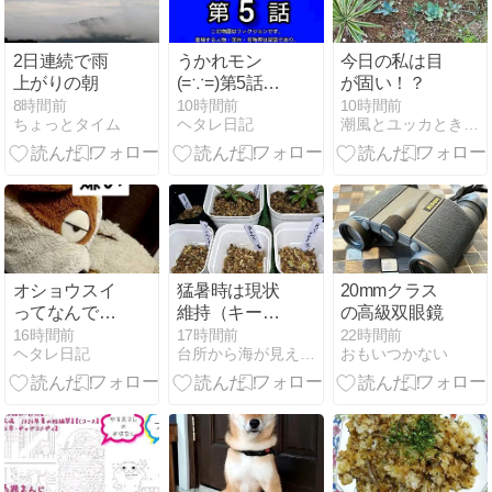
2日連続で雨
うかれモン
今日の私は目
上がりの朝
(=∵=)第5話
が固い！？
「スーパープ
8時間前
10時間前
10時間前
ちょっとタイム
ヘタレ日記
潮風とユッカときどきサボテン
ロテイン」
オショウスイ
猛暑時は現状
20mmクラス
ってなんです
維持（キー
の高級双眼鏡
か？何を出せ
プ）
16時間前
17時間前
22時間前
ヘタレ日記
台所から海が見える移住組 in 北関東
おもいつかない
ばいいんです
か？そして健
康診断は嫌い
(=∵=)〓