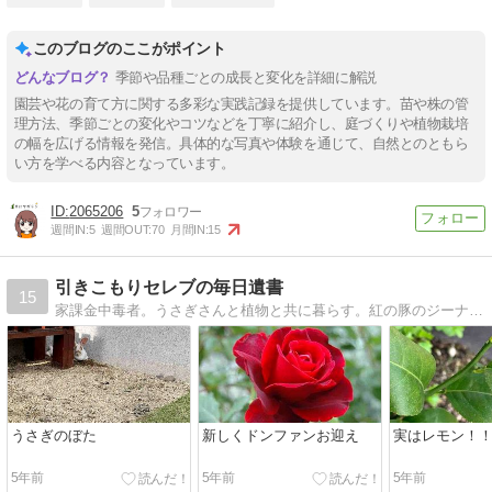
このブログのここがポイント
季節や品種ごとの成長と変化を詳細に解説
園芸や花の育て方に関する多彩な実践記録を提供しています。苗や株の管
理方法、季節ごとの変化やコツなどを丁寧に紹介し、庭づくりや植物栽培
の幅を広げる情報を発信。具体的な写真や体験を通じて、自然とのともら
い方を学べる内容となっています。
2065206
5
週間IN:
5
週間OUT:
70
月間IN:
15
引きこもりセレブの毎日遺書
15
家課金中毒者。うさぎさんと植物と共に暮らす。紅の豚のジーナになりたい
うさぎのぼた
新しくドンファンお迎え
実はレモン！
5年前
5年前
5年前