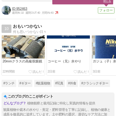
閉じる
952463
週間IN:
10
週間OUT:
40
月間IN:
40
おもいつかない
10
何も思いつかない日々
20mmクラスの高級双眼鏡
コーヒー（兄）水やり
ガジュ（子）
22時間前
2日前
3日前
#ランチ
#ギター
#観葉植物
#写真
#外食
#クラシックギター
このブログのここがポイント
植物観察と栽培記録に特化し実践的情報を提供
観葉植物や庭木の水やり・剪定・肥料管理を丁寧に記録し、植物の健康と
成長を徹底的に追求しています。土や肥料の選択、適切なケア方法に加