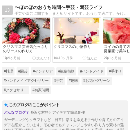
〜ほのぼのおうち時間〜手芸・園芸ライフ
13
手芸や園芸に関する、まとめサイトです。おうちで過ごす、かけがえのない時間を素敵で楽しい時間にするためのブログです。趣味の時間を楽しく過ごしてほしいという思いから始めました。主に手芸・園芸関係の記事を書いています。
クリスマス雰囲気たっぷり
クリスマスの小物作り
スイカの育て
のリースの作り方
庭菜園で美味
育てよう
1年9ヶ月前
1年10ヶ月前
2年1ヶ月前
#料理
#園芸
#インテリア
#観葉植物
#ハンドメイド
#手作り
#ハンドメイドアクセサリー
#手芸
#趣味
#お花やグリーン
#アクセサリー
#お家時間
このブログのここがポイント
身近な材料とアイデアで簡単創作
ガーデニングやクラフトなど、日常に彩りを添える手作りや育て方のアイ
デアを紹介しています。初心者でもチャレンジしやすい作り方や素材の選