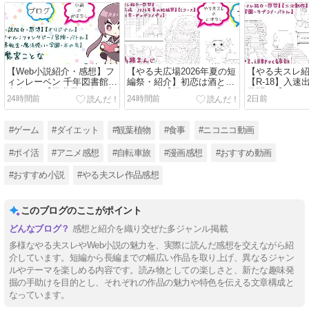
【Web小説紹介・感想】フ
【やる夫広場2026年夏の短
【やる夫スレ
ィンレーベン 千年図書館の
編祭・紹介】初恋は酒とタ
【R-18】入速
魔法使い【異世界転生・魔
バコの味【馬路まんじ】
異聞録【メガ
24時間前
24時間前
2日前
法使い・学園・本の虫】
【神父・日常・ギャグコメ
園・ラブコメ
ディ】
#ゲーム
#ダイエット
#観葉植物
#食事
#ニコニコ動画
#ポイ活
#アニメ感想
#自転車旅
#漫画感想
#おすすめ動画
#おすすめ小説
#やる夫スレ作品感想
このブログのここがポイント
感想と紹介を織り交ぜた多ジャンル掲載
多様なやる夫スレやWeb小説の魅力を、実際に読んだ感想を交えながら紹
介しています。短編から長編までの幅広い作品を取り上げ、異なるジャン
ルやテーマを楽しめる内容です。読み物としての楽しさと、新たな趣味発
掘の手助けを目的とし、それぞれの作品の魅力や特色を伝える文章構成と
なっています。