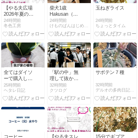
【やる夫広場
柴犬1歳
玉ねぎライス
2026年夏の短
Hakusan（ハ
編祭・紹介】
クサン） ゼロ
24時間前
24時間前
24時間前
ちょっとタイム
冬色工房
けものぱんはじめました？
初恋は酒とタ
ハーネスを買
バコの味【馬
ったよ！
路まんじ】
【神父・日
常・ギャグコ
メディ】
全てはダイソ
「駅の中」無
サボテン７種
ーで購入し
理して抜かし
た、この二人
た割には、
32時間前
25時間前
32時間前
デルオの多肉日記 - 楽天ブログ
ヘタレ日記
クツログ
のサンセベリ
「結局遅い」
アから始まり
愛知の女性心
ました。観葉
理
植物を保護す
る毎日の、前
日譚です🌳
(=∵=)
コーヒー
【やる夫スレ
15分でギブア