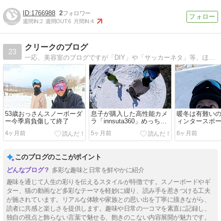
1766988
2
週間IN:
2
週間OUT:
6
月間IN:
4
クリークのブログ
23
一応、美容室のブログですが「DIY」や「サッカーネタ」等、ほとんど趣味のブログ化しています。でも、意外と役に立つ情報もあるかもよ。
53歳おっさんスノーボーダ
息子が購入した高性能カメ
暖冬は有難い
ー今季肩負傷して終了
ラ「innsuta360」めっちゃ
ィンタースポ
凄い！
4ヶ月前
5ヶ月前
6ヶ月前
このブログのここがポイント
多彩な趣味と日常を鮮やかに紹介
趣味を通じて人生の彩りを伝えるスタイルが特徴です。スノーボードやギ
ター、猫の動画など多彩なテーマを軽妙に綴り、読み手を惹きつける工夫
が施されています。リアルな体験や家族との思い出を丁寧に描きながら、
読者に共感と楽しさを提供します。趣味や日常の一コマを素直に記録し、
独自の視点と飾らない言葉で魅せる、飽きのこない内容展開が魅力です。