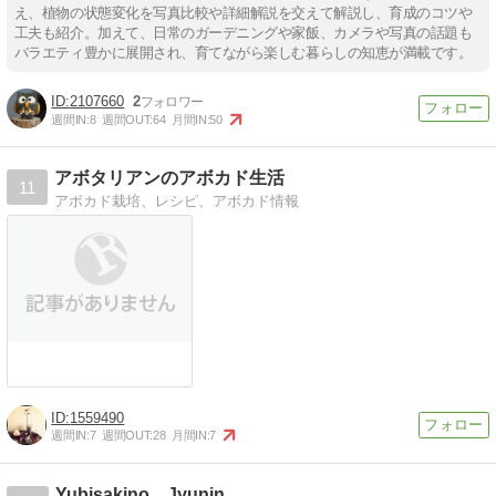
え、植物の状態変化を写真比較や詳細解説を交えて解説し、育成のコツや
工夫も紹介。加えて、日常のガーデニングや家飯、カメラや写真の話題も
バラエティ豊かに展開され、育てながら楽しむ暮らしの知恵が満載です。
2107660
2
週間IN:
8
週間OUT:
64
月間IN:
50
アボタリアンのアボカド生活
11
アボカド栽培、レシピ、アボカド情報
1559490
週間IN:
7
週間OUT:
28
月間IN:
7
Yubisakino Jyunin