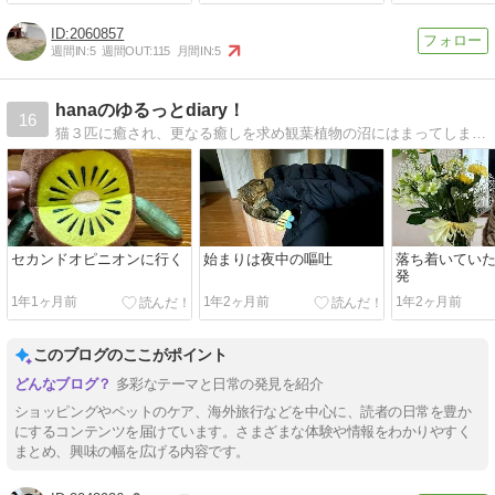
2060857
週間IN:
5
週間OUT:
115
月間IN:
5
hanaのゆるっとdiary！
16
猫３匹に癒され、更なる癒しを求め観葉植物の沼にはまってしまいました。2023年は英会話とヨガをゆるく頑張る！
セカンドオピニオンに行く
始まりは夜中の嘔吐
落ち着いてい
発
1年1ヶ月前
1年2ヶ月前
1年2ヶ月前
このブログのここがポイント
多彩なテーマと日常の発見を紹介
ショッピングやペットのケア、海外旅行などを中心に、読者の日常を豊か
にするコンテンツを届けています。さまざまな体験や情報をわかりやすく
まとめ、興味の幅を広げる内容です。