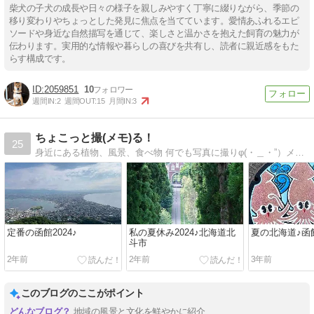
柴犬の子犬の成長や日々の様子を親しみやすく丁寧に綴りながら、季節の
移り変わりやちょっとした発見に焦点を当てています。愛情あふれるエピ
ソードや身近な自然描写を通じて、楽しさと温かさを抱えた飼育の魅力が
伝わります。実用的な情報や暮らしの喜びを共有し、読者に親近感をもた
らす構成です。
2059851
10
週間IN:
2
週間OUT:
15
月間IN:
3
ちょこっと撮(メモ)る！
25
身近にある植物、風景、食べ物 何でも写真に撮りφ(・＿・”）メモメモしておきますよ！
定番の函館2024♪
私の夏休み2024♪北海道北
夏の北海道♪函
斗市
2年前
2年前
3年前
このブログのここがポイント
地域の風景と文化を鮮やかに紹介