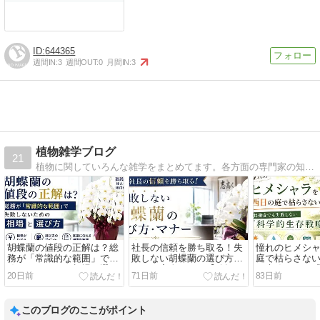
644365
週間IN:
3
週間OUT:
0
月間IN:
3
植物雑学ブログ
21
植物に関していろんな雑学をまとめてます。各方面の専門家の知識をお借りして読者様へお役に立てるブログ運営を行ってまいります。
胡蝶蘭の値段の正解は？総
社長の信頼を勝ち取る！失
憧れのヒメシ
務が「常識的な範囲」で失
敗しない胡蝶蘭の選び方・
庭で枯らさな
敗しないための相場と選び
マナー完全ガイド【移転・
も失敗しない
20日前
71日前
83日前
方【稟議に使える理由付】
就任祝い】
戦略』
このブログのここがポイント