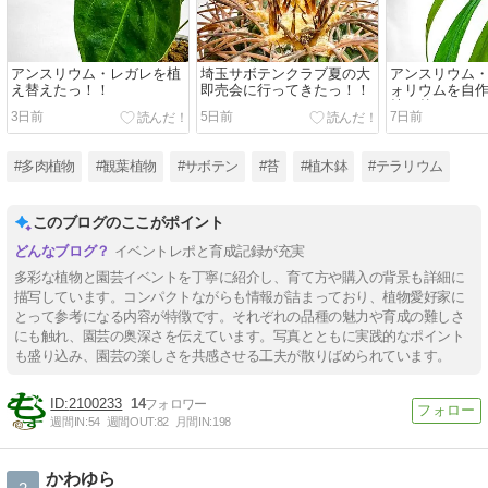
アンスリウム・レガレを植
埼玉サボテンクラブ夏の大
アンスリウム
え替えたっ！！
即売会に行ってきたっ！！
ォリウムを自
植え替えた！
3日前
5日前
7日前
#多肉植物
#観葉植物
#サボテン
#苔
#植木鉢
#テラリウム
このブログのここがポイント
イベントレポと育成記録が充実
多彩な植物と園芸イベントを丁寧に紹介し、育て方や購入の背景も詳細に
描写しています。コンパクトながらも情報が詰まっており、植物愛好家に
とって参考になる内容が特徴です。それぞれの品種の魅力や育成の難しさ
にも触れ、園芸の奥深さを伝えています。写真とともに実践的なポイント
も盛り込み、園芸の楽しさを共感させる工夫が散りばめられています。
2100233
14
週間IN:
54
週間OUT:
82
月間IN:
198
かわゆら