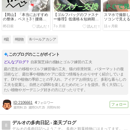
【岡山】「本当におすすめ
【ゴルフバッグのファスナ
スマホで撮影
の整体」ベスト3！腰痛持
ー修理】低価格＆短納期！
ソコンで見え
ちおじさんが通い詰めて分
おすすめのお直し先をこっ
には！？オス
85日前
7ヶ月前
11ヶ月前
かった結論！
そり教えます！！
介！！
#庭
#植物
#パールアカシア
このブログのここがポイント
自家製芝緑の感触とゴルフ練習の工夫
庭の芝生の移植やゴルフ練習場の工夫、猫の排泄対策、パターマットの復
活術など、庭仕事や植物のケアに役立つ情報をわかりやすく紹介していま
す。DIYや植物の季節ごとの手入れ、アイデアお得技など、多彩な暮らしの
工夫を提案し、自然との調和を楽しむためのヒントを提供。長く大切にし
たい植物やガーデニング好きの方にぴったりです。
2106661
4
週間IN:
15
週間OUT:
25
月間IN:
80
デルオの多肉日記 - 楽天ブログ
8
デルオの多肉日記へようこそ。 多肉と観葉植物にはまってます。 ぼちぼち更新していきます。 よろしく〜。