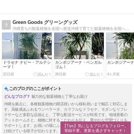
Green Goods グリーングッズ
9
沖縄育ちの観葉植物を全国へ発送沖縄で育てた観葉植物を全国へ発送致します。
ドラセナ ナビー・アルテシ
カンボジアーナ・ベンガル
カンボジアー
ーマ！
ゴム！
22日前
28日前
4ヶ月前
このブログのここがポイント
魅力的な観葉植物と丁寧なお届け
沖縄を拠点に、各種観葉植物の開店祝いから移転祝いまで幅広く対応しま
す。高級感あふれるウンベラータ、カラフルなドラセナ、モダンなリフレ
クサーなど多彩な品揃えと、丁寧な配送サービスが特長です。地域密着の
アットホームさと、植物に対するこだわりを伝え、華やかな空間づくりを
サポートします。お祝いの場にふさわしい、洗練されたセレクションを届
【Tips】気になるブログをフォロー。

登録不要。更新を逃さずキャッチ！
け続けている様子が伝わります。