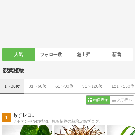
人気
フォロー数
急上昇
新着
観葉植物
1〜30位
31〜60位
61〜90位
91〜120位
121〜150位
画像表示
文字表示
もすレコ。
1
サボテンや多肉植物、観葉植物の栽培記録ブログ。