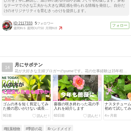
び方を丁寧に解説し、温かみのある作品やお庭づくりを応援します。多彩
なテーマで小さな工夫から大きな満足感を得られる情報を発信し、自分だ
けのオリジナリティを育むきっかけを提供します。
2117333
5
週間IN:
6
週間OUT:
50
月間IN:
8
月にサボテン
14
花が大好きな主婦ブロガーのyumeです。花の仕事経験は15年程。花や観葉植物に興味を持ってもらえるような記事を書いていこうと思っています。暮らしの中で役立つお花の情報もドンドン伝えていきます。
ゴムの木を短く剪定してみ
薔薇の咲き終わった花の手
ナスタチュー
た後の思いがけない成長ぶ
入れを紹介します
初めて試して
りを紹介
介します
9日前
63日前
4ヶ月前
#観葉植物
#季節の花
#ハンドメイド