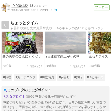
2084482
13
週間IN:
28
週間OUT:
61
月間IN:
104
ちょっとタイム
6
安曇野や旅行先の風景写真や、ゆるキャラのぬいぐるみコレクションの紹介、料理、ガーデニング、気になる話題、ユーモアのコーナーなど盛りだくさん。
桑の実味のこんにゃくゼリ
2日連続で雨上がりの朝
玉ねぎライス
ー
20分前
8時間前
24時間前
#料理
#ガーデニング
#風景写真
#安曇野
#旅行
#ゆるキャラ
このブログのここがポイント
気候や季節の変化を詩情豊かに描写
季節の移り変わりや自然の風情を巧みに捉え、日常の風景を美しい言葉で
綴ります。天候や花や虫、食べ物といった身近なテーマを柔らかくしなや