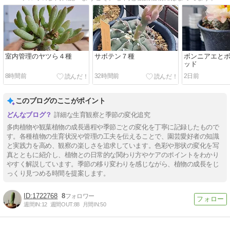
室内管理のヤツら４種
サボテン７種
ボンニアエと
ッド
8時間前
32時間前
2日前
このブログのここがポイント
詳細な生育観察と季節の変化追究
多肉植物や観葉植物の成長過程や季節ごとの変化を丁寧に記録したもので
す。各種植物の生育状況や管理の工夫を伝えることで、園芸愛好者の知識
と実践力を高め、観察の楽しさを追求しています。色彩や形状の変化を写
真とともに紹介し、植物との日常的な関わり方やケアのポイントをわかり
やすく解説しています。季節の移り変わりを感じながら、植物の成長をじ
っくり見つめる時間を提案します。
1722768
8
週間IN:
12
週間OUT:
88
月間IN:
50