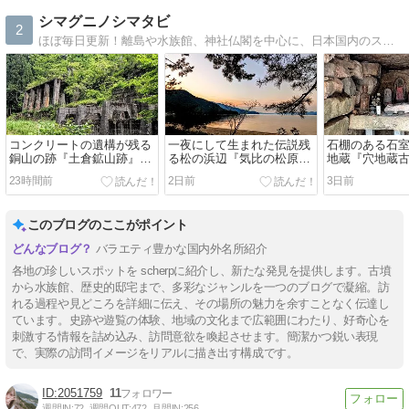
シマグニノシマタビ
2
ほぼ毎日更新！離島や水族館、神社仏閣を中心に、日本国内のスポットを紹介している旅行記ブログです。有名な観光地からちょっとマニアックでDeepなスポットまで幅広く書いてますー！
コンクリートの遺構が残る
一夜にして生まれた伝説残
石棚のある石
銅山の跡『土倉鉱山跡』
る松の浜辺『気比の松原』
地蔵『穴地蔵
（長浜市）
（敦賀市）
市）
23時間前
2日前
3日前
このブログのここがポイント
バラエティ豊かな国内外名所紹介
各地の珍しいスポットを scherpに紹介し、新たな発見を提供します。古墳
から水族館、歴史的邸宅まで、多彩なジャンルを一つのブログで凝縮。訪
れる過程や見どころを詳細に伝え、その場所の魅力を余すことなく伝達し
ています。史跡や遊覧の体験、地域の文化まで広範囲にわたり、好奇心を
刺激する情報を詰め込み、訪問意欲を喚起させます。簡潔かつ鋭い表現
で、実際の訪問イメージをリアルに描き出す構成です。
2051759
11
週間IN:
72
週間OUT:
472
月間IN:
256