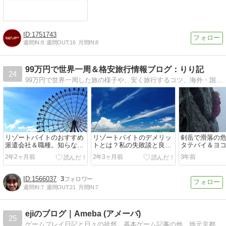
1751743
週間IN:
8
週間OUT:
16
月間IN:
8
99万円で世界一周＆格安旅行情報ブログ：りり記
24
99万円で世界一周した旅の様子や、安く旅行するコツ、海外・国内旅行記、登山のレポートなどをお届けしています。
リゾートバイトのおすすめ
リゾートバイトのデメリッ
剣岳で滑落の
派遣会社＆職種。知らない
トとは？私の失敗談と良い
タテバイ＆ヨ
と損する裏事情
リゾバ先の選び方
怖…！！
2年2ヶ月前
2年3ヶ月前
3年前
1566037
3
週間IN:
7
週間OUT:
21
月間IN:
7
ejiのブログ｜Ameba (アメーバ)
25
ゲームプレイ日記と日々の徒然。基本ゲーム記事の他、地元京都のラーメン屋さんや海外レストラン等、食の記事等々。