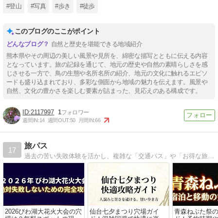
#登山
#写真
#歩き
#徒歩
このブログのここがポイント
自然と歴史を堪能できる地域紹介
熊本県やその周辺の美しい風景や見所を、綿密な描写とともに伝える内容
となっています。旅の記録を通じて、地元の歴史や自然の素晴らしさを感
じさせる一方で、鳥の生態や名所名所の紹介、地元の文化に触れるエピソ
ードも盛り込まれており、多彩な側面から地域の魅力を伝えます。風景や
自然、文化の豊かさを楽しむ要素が詰まった、見応えのある構成です。
2117997
1
週間IN:
14
週間OUT:
50
月間IN:
66
旅パス
17
過去の苦い失敗体験を活かし、複雑な「交通パス」や「お得な旅行術」を初心者向けにわかりやすく翻訳して発信中！公式情報とリアルな体験をベースに、皆様の旅行を「もっと賢く、もっと自由に」するお手伝いをします。
2026びわ湖大花火大会の穴
仙台七夕まつり穴場ガイ
青森ねぶた祭