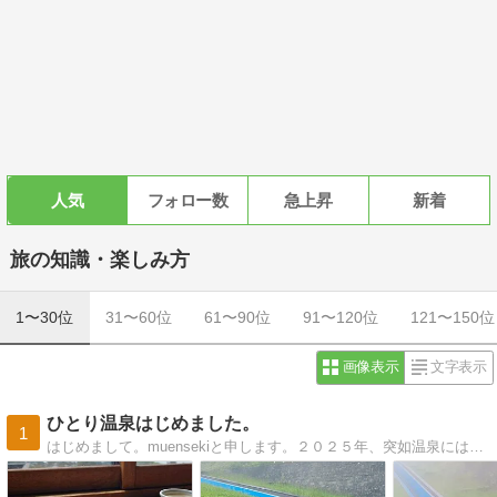
人気
フォロー数
急上昇
新着
旅の知識・楽しみ方
1〜30位
31〜60位
61〜90位
91〜120位
121〜150位
画像表示
文字表示
ひとり温泉はじめました。
1
はじめまして。muensekiと申します。２０２５年、突如温泉にはまる。温泉へ行くには１人旅が気楽で好きです。秘湯へ行った思い出と道中のあれこれ。温泉と１人旅へ行きたくなる道しるべに。