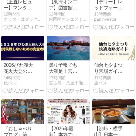
【正直レビュ
【東海オンエ
【デリー】レ
ー】マンダリ
ア】図書館交
ッドフォート
ンブラザーズ
流プラザ りぶ
（ラール・キ
12時間前
12時間前
13時間前
オッターはダックスフンド
東岡崎オンエア | 岡崎市・東海オンエア聖地巡礼
paninvestor
冷却マット！
らと伊賀川の
ラー）観光ガ
犬用カートの
飛び石【マン
イド！建物が
夏対策に [徹底
ホール岡崎
ほぼ無い歴史
解説]
編】
的理由
2026びわ湖大
曇り予報でも
仙台七夕まつ
花火大会の穴
大満足！宮古
り穴場ガイ
場は？無料ス
島でウミガメ
ド！混雑回避
14時間前
17時間前
17時間前
旅パス
宮古島・八重干瀬ツアー専門アクアベース
旅パス
ポットの現実
と泳ぐ感動の
で快適に楽し
と攻略法
シュノーケリ
むおすすめ術
ングツアー
『おしゃべり
【2026年最
【渋峠・横手
ブログ』第53
新】本気で選
山】日本一高