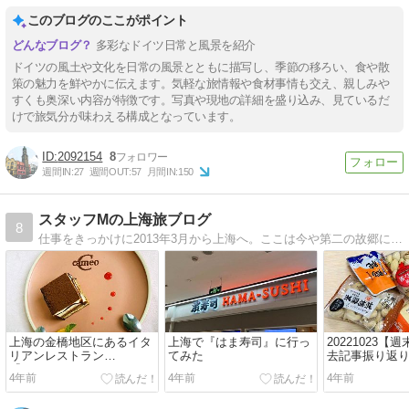
このブログのここがポイント
多彩なドイツ日常と風景を紹介
ドイツの風土や文化を日常の風景とともに描写し、季節の移ろい、食や散
策の魅力を鮮やかに伝えます。気軽な旅情報や食材事情も交え、親しみや
すくも奥深い内容が特徴です。写真や現地の詳細を盛り込み、見ているだ
けで旅気分が味わえる構成となっています。
2092154
8
週間IN:
27
週間OUT:
57
月間IN:
150
スタッフMの上海旅ブログ
8
仕事をきっかけに2013年3月から上海へ。ここは今や第二の故郷になりつつあります。仕事、家庭、友達、ソフトボールに飲み会…リアル上海生活のおすそ分けブログ(笑)、美味しく楽しく書いていきますー！
上海の金橋地区にあるイタ
上海で『はま寿司』に行っ
20221023【
リアンレストラン
てみた
去記事振り返
『Cameo』
そう。～
4年前
4年前
4年前