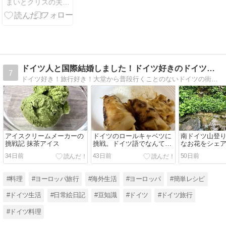
まいとクリスの夫婦バックパッカー海外旅行日記
き】車なし！
公共交通機関
と徒歩で巡る
散策ルート
ドイツ人と国際結婚しました！ドイツ好きのドイツ旅・文化・食！
7
ドイツ好き！旅行好き！大堂から普段行くことのないドイツの街まで紹介します！
アイスクリームメーカーの
ドイツのロールキャベツに
南ドイツ山登
挑戦記 抹茶アイス
挑戦。ドイツ語でなんてい
なお花をシェ
うの？
34日前
43日前
50日前
#料理
#ヨーロッパ旅行
#海外生活
#ヨーロッパ
#簡単レシピ
#ドイツ生活
#日常絵日記
#豆知識
#ドイツ
#ドイツ旅行
#ドイツ料理