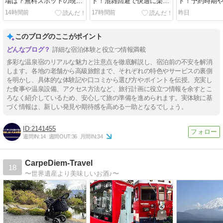
場は？無料スポットの現実
ド！混雑回避で快適に楽し
ド！予約時期
と攻略法
むおすすめ術
で完全網羅
14時間前
17時間前
昨日
このブログのここがポイント
詳細な宿泊体験と役立つ情報満載
多彩な温泉宿のリアルな魅力と注意点を徹底解説し、宿泊前の不安を解消
します。各地の老舗から高級旅館まで、それぞれの特色やサービスの裏側
を明かし、具体的な体験記や口コミから選び方やポイントを伝授。充実し
た食事や温泉設備、アクセス方法など、旅行計画に役立つ情報を余すとこ
ろなく紹介しているため、安心して旅の準備を進められます。実体験に基
づく情報は、新しい発見や期待感を高める一助となるでしょう。
2141455
週間IN:
14
週間OUT:
36
月間IN:
34
CarpeDiem-Travel
18
〜世界遺産より美味しいお酒♪〜