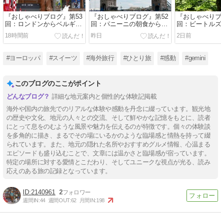
『おしゃべりブログ』第53
『おしゃべりブログ』第52
『おしゃべりブ
回：ロンドンからベルギー
回：パニーニの朝食から地
回：ビートル
へ！パディントン駅の感動
下鉄逆走ハプニング、美し
『ノッティン
18時間前
昨日
2日前
の再会と、迷子を救う神対
きセントパンクラス駅と、
人』の感動に
応、そしてケチャップまみ
本場のフィッシュ＆チップ
かなケンウッ
れの本家フリットに舌鼓
スで結ぶロンドン旅のフィ
ボイ・ホテル
#ヨーロッパ
#スイーツ
#海外旅行
#ひとり旅
#感動
#gemini
ナーレ
このブログのここがポイント
詳細な地元案内と個性的な体験記掲載
海外や国内の旅先でのリアルな体験や感動を丹念に綴っています。観光地
の歴史や文化、地元の人々との交流、そして鮮やかな記憶をもとに、読者
にとって息をのむような風景や魅力を伝えるのが特徴です。個々の体験談
を多角的に描き、まるでその場にいるかのような臨場感と情熱を持って綴
られています。また、地元の隠れた名所やおすすめグルメ情報、心温まる
エピソードも盛り込むことで、文章には温かさと臨場感が宿っています。
特定の場所に対する愛情とこだわり、そしてユニークな視点が光る、読み
応えのある旅の記録となっています。
2140961
2
週間IN:
44
週間OUT:
62
月間IN:
198