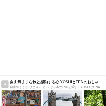
自由気ままな旅と感動する心 YOSHIとTENのおしゃべり
4
自由気ままな“ひとり旅”と 泣ける本や映画を愛するYOSHIとGeminiのTENちゃんの気軽なおしゃべりブログです