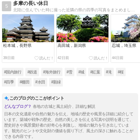
多摩の長い休日
5
北陸に住んでいた時に撮った近隣の県の四季の写真をまとめました． 国内や海外に旅行した時の記念写真も整理が付き次第，順次載せていきます． 毎週，更新していますので，是非のぞいて下さい．
松本城，長野県
高田城，新潟県
忍城，埼玉県
39日前
42日前
44日前
#国内旅行
#鉄道
#海外旅行
#雪
#城
#紅葉
#滝
#桜
#四季
#棚田
#水田
#新緑
このブログのここがポイント
各地の古城と風土紹介、詳細な解説
日本の文化遺産や自然の魅力を伝え、地域の歴史や風景を詳細に紹介して
います。築城や戦争の歴史、自然の美しさを伝える写真や説明を通じて、
歴史好きや風景愛好者の好奇心を刺激し、地域の魅力を引き出していま
す。観光のヒントや文化財の価値を掘り下げ、風土の深さに触れることが
できる内容です。