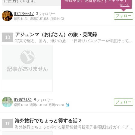
登録不要。更新を逃さずキャッチ！
に仕上げています。
閉じる
1786617
3
週間IN:
21
週間OUT:
135
月間IN:
93
アジュンマ（おばさん）の旅・見聞録
10
写真で綴る、国内、海外の旅！「日帰りバスツアーや何度行っても飽きないソウルなど、写真で綴るオバサンの見聞録」
807182
9
週間IN:
20
週間OUT:
60
月間IN:
130
海外旅行でちょっと得する話２
11
海外旅行でちょっと得する最新情報満載電子書籍版旅行ガイドブックを発行している著者のブログです