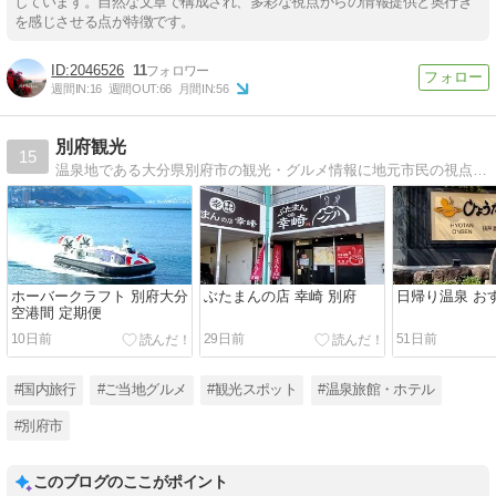
しています。自然な文章で構成され、多彩な視点からの情報提供と奥行き
を感じさせる点が特徴です。
2046526
11
週間IN:
16
週間OUT:
66
月間IN:
56
別府観光
15
温泉地である大分県別府市の観光・グルメ情報に地元市民の視点を添えてお届けします！
ホーバークラフト 別府大分
ぶたまんの店 幸崎 別府
日帰り温泉 お
空港間 定期便
10日前
29日前
51日前
#国内旅行
#ご当地グルメ
#観光スポット
#温泉旅館・ホテル
#別府市
このブログのここがポイント