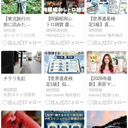
【東北旅行の
【阿蘇昭和レ
【世界遺産検
前に読みた
トロ雑貨 森本
定1級】直前
い】松尾芭蕉
金物店】[熊本
チェックに最
24分前
3時間30分前
5時間前
まいとクリスの夫婦バックパッカー海外旅行日記
Hatrip(はとりっぷ) 格安国内グルメ&観光スポット紹介
kaz-travel 海外旅行
『奥の細道』
県阿蘇市] 水基
適！記憶を定
の足跡をたど
めぐり | 明治
着させる「1
る、時空を超
35年(1902年)
冊のまとめノ
える文学ロー
創業の昔なが
ート」作成法
ド
らの店！アク
セス・営業時
間・定休日な
ど(^^)
チラリ丸紅
【世界遺産検
【2026年最
定1級】似た
新】美容マニ
ような遺産で
アmaria厳選！
6時間前
6時間前
7時間前
丸型ポスト倶楽部
kaz-travel 海外旅行
mariaの欲張りめぐりガイド
失点しない！
おすすめシャ
違いを整理す
ンプー人気ラ
る「比較ノー
ンキング
ト」の作り方
TOP5✨サロン
帰りのツヤ髪
へ💕