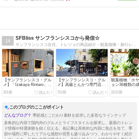
SFBliss サンフランシスコから発信☆
14
サンフランシスコ在住。トレジョの商品紹介・観葉植物・旅行レポート・シンプルライフなど好きなことだけたくさん！
【サンフランシスコ・グル
【サンフランシスコ・グル
観葉植物「ホ
メ】「Izakaya Rintaro」り
メ】高級とんかつ専門店！
ョン36種類の
んたろう人気のサブスクグ
「SHOWA Le Gourmet
て方のコツ 20
3日前
7日前
22日前
ルメ弁当！2026年7月編
Tonkatsu」
【シンプルラ
このブログのここがポイント
季節感とこだわり素材を追求した多彩なラインナップ
多角的な内容で国内外のグルメとライフスタイルを探求し、最新のトレン
ド情報や特選体験を鋭く伝える。各記事は具体的な内容に焦点を当て、季
節や場所に即したリアルな感想や背景も盛り込みつつ、わかりやすく紹介