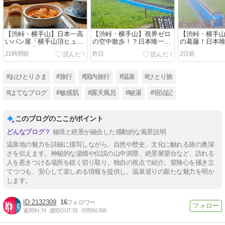
【渋峠・横手山】日本一高
​【渋峠・横手山】視界ゼロ
​【渋峠・横手
いパン屋「横手山頂ヒュッ
の空中散歩！？日本唯一の
の葛藤！日本
テ」で絶品ボルシチラン
スカイレーターと日本一高
レーター」で標高
21時間前
昨日
2日前
チ！標高2,307mの雲上レス
いリフトで雨の山頂へ｜万
山頂パン屋さ
トラン｜万座温泉ひとり旅
座温泉ひとり旅㉝
座温泉ひとり
㉞
#おひとりさま
#旅行
#国内旅行
#温泉
#ひとり旅
#はてなブログ
#敏感肌
#露天風呂
#秘湯
#宿泊記
このブログのここがポイント
秘境と絶景が融合した感動的な風景説明
温泉地の魅力を詳細に描写しながら、自然や歴史、文化に触れる旅の奥深
さを伝えます。神秘的な湯畑や伝説の山中洞窟、絶景展望台など、訪れる
人を惹きつける場所を鋭く切り取り、独自の視点で紹介。冒険心を掻き立
てつつも、安心して楽しめる情報を提供し、温泉巡りの新たな魅力を明か
します。
2132309
16
週間IN:
74
週間OUT:
53
月間IN:
358