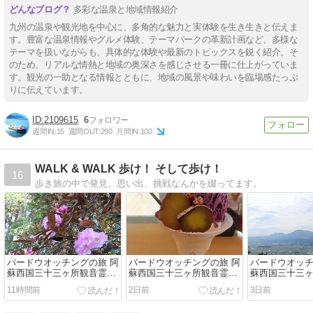
多彩な温泉と地域情報紹介
九州の温泉や観光地を中心に、多角的な魅力と実体験を生き生きと伝えま
す。豊富な温泉情報やグルメ体験、テーマパークの革新計画など、多様な
テーマを扱いながらも、具体的な体験や最新のトピックスを鋭く紹介。そ
のため、リアルな情熱と地域の奥深さを感じさせる一冊に仕上がっていま
す。観光の一助となる情報とともに、地域の風景や味わいを臨場感たっぷ
りに伝えています。
2109615
6
週間IN:
15
週間OUT:
290
月間IN:
100
WALK & WALK 歩け！ そして歩け！
16
歩き旅の中で発見、思い出、挑戦なんかを綴ってます。
バードウオッチングの旅 阿
バードウオッチングの旅 阿
バードウオッチ
蘇西国三十三ヶ所観音霊場
蘇西国三十三ヶ所観音霊場
蘇西国三十三
巡り 4日目 part1
巡り 3日目 part4
巡り 3日目 part
11時間前
2日前
3日前