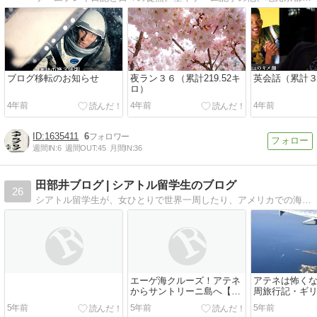
ブログ移転のお知らせ
夜ラン３６（累計219.52キ
英会話（累計
ロ）
4年前
4年前
4年前
1635411
6
週間IN:
6
週間OUT:
45
月間IN:
36
田部井ブログ | シアトル留学生のブログ
26
シアトル留学生が、女ひとりで世界一周したり、アメリカでの海外生活を気ままに書いています。
エーゲ海クルーズ！アテネ
アテネは怖く
からサントリーニ島へ【世
周旅行記・ギ
界一周旅行記・ギリシャ２
目】
5年前
5年前
5年前
日目】