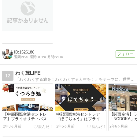
1526186
週間IN:
20
週間OUT:
0
月間IN:
110
わく旅LIFE
12
『わくわくする旅を！わくわくする人生を！』をテーマに、世界一周の体験談や旅に関する情報をお届けします♪人生楽しんだもん勝ちです♪
【中部国際空港セントレ
中部国際空港セントレア
【関西空港】
ア】プライオリティパスで
『ぼてぢゅう』はプライオ
「NODOKA
お風呂と食事が無料の『く
リティパスで無料持ち帰
ティパス対象
2年3ヶ月前
2年5ヶ月前
2年6ヶ月前
つろぎ処』とは？
り！国内線も到着後も利用
ありで仮眠に
OK！