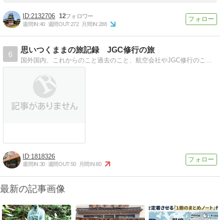
2132706
12
週間IN:
40
週間OUT:
272
月間IN:
288
思いつくままの旅記録 JGC修行の旅
6
国外国内、これからのこと過去のこと、航空会社やJGC修行のこと、色々と旅行に関する何かを記録していこうと思います。 楽しい記事集になればいいな。
1818326
週間IN:
30
週間OUT:
50
月間IN:
80
最新の記事画像