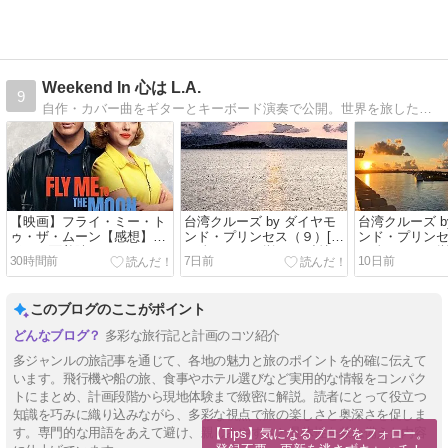
Weekend In 心は L.A.
9
自作・カバー曲をギターとキーボード演奏で公開。世界を旅した時の現地情報を更新中です。
【映画】フライ・ミー・ト
台湾クルーズ by ダイヤモ
台湾クルーズ b
ゥ・ザ・ムーン【感想】ア
ンド・プリンセス（９）[計
ンド・プリンセ
ポロ月面着陸をコメディに
画編]クルーズ旅での独特の
画編]クルーズ
30時間前
7日前
10日前
注意点（その２）（最終
注意点（その
回）
このブログのここがポイント
多彩な旅行記と計画のコツ紹介
多ジャンルの旅記事を通じて、各地の魅力と旅のポイントを的確に伝えて
います。飛行機や船の旅、食事やホテル選びなど実用的な情報をコンパク
トにまとめ、計画段階から現地体験まで緻密に解説。読者にとって役立つ
知識を巧みに織り込みながら、多彩な視点で旅の楽しさと奥深さを促しま
す。専門的な用語をあえて避け、親しみやすさと具体性を兼ね備えた内容
【Tips】気になるブログをフォロー。
