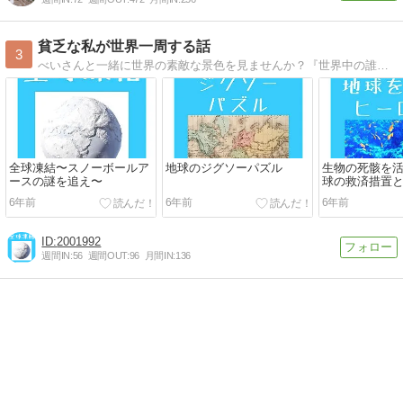
貧乏な私が世界一周する話
3
べいさんと一緒に世界の素敵な景色を見ませんか？『世界中の誰かの笑顔をチェキでプレゼントしたい！』という想いからピースボートでの船旅を決意しました。
全球凍結〜スノーボールア
地球のジグソーパズル
生物の死骸を
ースの謎を追え〜
球の救済措置
6年前
6年前
6年前
2001992
週間IN:
56
週間OUT:
96
月間IN:
136