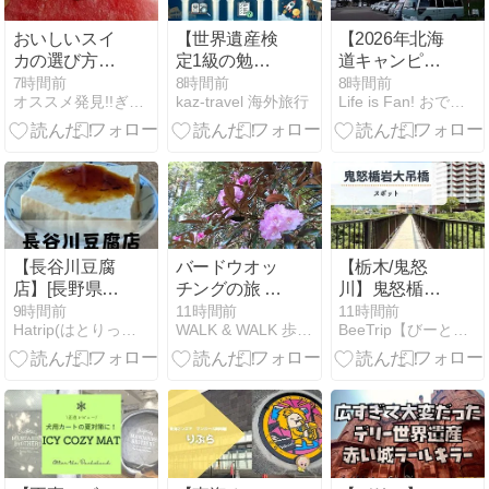
おいしいスイ
【世界遺産検
【2026年北海
カの選び方完
定1級の勉強
道キャンピン
全ガイド！
法】独学・働
グカー旅】86
7時間前
8時間前
8時間前
オススメ発見!!ぎょにくニュース
kaz-travel 海外旅行
Life is Fan! おでかけ部 - バンライフ
音・見た目・
きながら一発
日目 本日も青
産地で失敗し
合格した3ヶ
空スタートの
ないコツを徹
月スケジュー
「稚内森林公
底解説
ルと最強の対
園キャンプ
策
場」走行充電
の調子が悪い
との相談を受
け、設定変更
【長谷川豆腐
バードウオッ
【栃木/鬼怒
で無事に解
店】[長野県上
チングの旅 阿
川】鬼怒楯岩
決！今日はリ
田市] 別所温泉
蘇西国三十三
大吊橋＆楯岩
9時間前
11時間前
11時間前
ンゴや食パ
Hatrip(はとりっぷ) 格安国内グルメ&観光スポット紹介
WALK & WALK 歩け！ そして歩け！
BeeTrip【びーとりっぷ】
駅から徒歩5
ヶ所観音霊場
展望台を徹底
ン、ミニトマ
分！昔ながら
巡り 4日目
レビュー！絶
ト、ポテトサ
の手づくり豆
part1
景・所要時
ラダと、差し
腐と青豆豆腐
間・駐車場・
入れを沢山い
の老舗！営業
犬連れ情報ま
ただいた1日
時間・定休
とめ
でした＼(^o^)
日・メニュー
／
など(^o^)