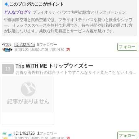
このブログのここがポイント
プライオリティパスで無料の飲食とリラクゼーション
中部国際空港と関西空港では、プライオリティパスを持つと飲食やシャワ
ー、リラックススペースを無料で利用でき、待ち時間や到着後の過ごし方
が快適になります。柔軟な利用範囲とサービス内容が魅力です。
2027645
8
週間IN:
20
週間OUT:
95
月間IN:
80
Trip WITH ME トリップウイズミー
13
お得な海外旅行の総合サイトですこんなサイト見たことない！海外旅行に必要なものはなにからなにまで揃っている
1461726
1
週間IN:
20
週間OUT:
10
月間IN:
20