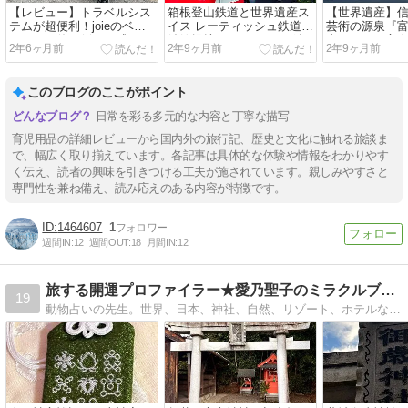
【レビュー】トラベルシス
箱根登山鉄道と世界遺産ス
【世界遺産】
テムが超便利！joieのベビ
イス レーティッシュ鉄道！
芸術の源泉『
ーカーを使い倒して感じた
姉妹提携している2つの鉄
喫するには富
2年6ヶ月前
2年9ヶ月前
2年9ヶ月前
メリット・デメリットを大
道を乗り比べてみた！
オススメ！
公開！
このブログのここがポイント
日常を彩る多元的な内容と丁寧な描写
育児用品の詳細レビューから国内外の旅行記、歴史と文化に触れる旅談ま
で、幅広く取り揃えています。各記事は具体的な体験や情報をわかりやす
く伝え、読者の興味を引きつける工夫が施されています。親しみやすさと
専門性を兼ね備え、読み応えのある内容が特徴です。
1464607
1
週間IN:
12
週間OUT:
18
月間IN:
12
旅する開運プロファイラー★愛乃聖子のミラクルブログ
19
動物占いの先生。世界、日本、神社、自然、リゾート、ホテルなど旅行好きな愛乃聖子が個性心理學をベースにクライアント様を分析し、宇宙エネルギーをつかったヒーリング、カウンセリングしています。田舎くらしに憧れており、今年は日本中を巡ります！