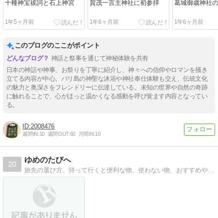
十種神宝祓詞と石上神宮
賀茂一言主神社に初参拝
葛城御歳神社
1年5ヶ月前
1年6ヶ月前
1年6ヶ月前
このブログのここがポイント
神話と祭事を通じて神秘体験を共有
日本の神話や神事、お祭りを丁寧に紹介し、神々への信仰やロマンを掻き
立てる内容が中心。バリ島の神聖な沐浴や神社奉仕体験も交え、伝統文化
の魅力と奥深さをフレンドリーに伝達している。未知の世界や自然の奇跡
に触れることで、心がほっと温かくなる感動を呼び覚ます内容となってい
る。
2008476
週間IN:
10
週間OUT:
60
月間IN:
10
ゆめのたびへ
20
旅先の選び方、持って行くと便利な物、使わない物、おすすめや失敗談など旅に関することを沢山書いていま〜す＾＾