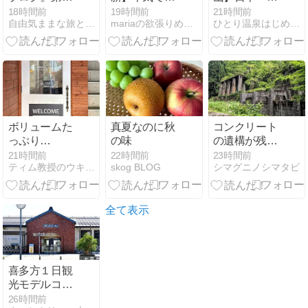
回：ロンドン
ぶ！大人気の
いパン屋「横
18時間前
19時間前
21時間前
自由気ままな旅と感動する心 YOSHIとTENのおしゃべり
mariaの欲張りめぐりガイド
ひとり温泉はじめました。
からベルギー
ヘアケア売れ
手山頂ヒュッ
へ！パディン
筋ランキング
テ」で絶品ボ
トン駅の感動
BEST5♡うる
ルシチラン
の再会と、迷
ツヤ美髪を手
チ！標高
子を救う神対
に入れよう
2,307mの雲上
応、そしてケ
レストラン｜
チャップまみ
万座温泉ひと
れの本家フリ
り旅㉞
ボリュームた
真夏なのに秋
コンクリート
ットに舌鼓
っぷり
の味
の遺構が残る
「Como
銅山の跡『土
21時間前
22時間前
23時間前
ティム教授のウキウキ海外旅行
skog BLOG
シマグニノシマタビ
Seimpre」
倉鉱山跡』
（長浜市）
全て表示
喜多方１日観
光モデルコー
ス【地図付
26時間前