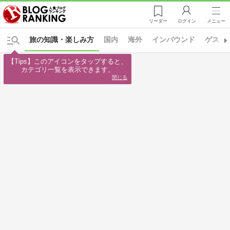
リーダー
ログイン
メニュー
旅の知識・楽しみ方
国内
海外
インバウンド
ゲスト
【Tips】このアイコンをタップすると、

カテゴリ一覧を表示できます。
閉じる