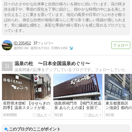
日々のささやかな出来事と自然の移ろいを静かに紡いでいます。花の咲き
誇る様子や、季節の変化を丁寧に紹介し、穏やかな時間の中にある美しさ
を伝えることに重きを置いています。地元の風景や日常のつぶやきが散り
ばめられ、身近な自然や地域の暮らしに寄り添う優しい視線が感じられま
す。常に繊細な感性と、多彩な季節の移り変わりを感じ取れるブログとな
っています。
205452
37
週間IN:
340
週間OUT:
810
月間IN:
1450
温泉の杜 〜日本全国温泉めぐり〜
11
温泉関連の記事をアップしているブログです。フォローしていただければ嬉しいですので、よろしくお願いいたします。
長野県木曽町 【せせらぎの
徳島県鳴門市 【鳴門天然温
東京都豊島区 
四季】温泉スタンドが発祥
泉 あらたえの湯】全国でも
ン池袋】都内
の施設
珍しい競艇場の温泉
テルの黒湯
32時間前
5日前
9日前
このブログのここがポイント