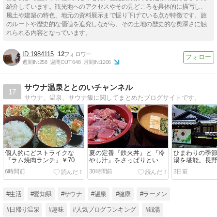
紹介しています。観光地へのアクセスやその見どころを具体的に描写し、
風土や建築の特色、地元の資料展示まで掘り下げている点が特徴です。旅
のルートや歴史的な価値を追究しながら、その土地の歴史的な奥深さに触
れられる内容となっています。
1984115
12
週間IN:
258
週間OUT:
648
月間IN:
1206
サウナ温泉ととのいチャンネル
17
サウナ、温泉、サウナ飯に関してまとめたブログサイトです。
個人的にどストライクな
夏の定番『鉄火丼』と『冷
ひまわりの季
『ラム焼肉ランチ』￥700
やし汁』をさっぱりといた
湯を堪能。長
円。飯田市『つけぎや』
だく。飯田市『すき家 153
『信州平谷温泉
6時間前
30時間前
3日前
号飯田IC店』
湯』
#生活
#愛知県
#サウナ
#温泉
#健康
#ラーメン
#日帰り温泉
#趣味
#人気ブログランキング
#銭湯