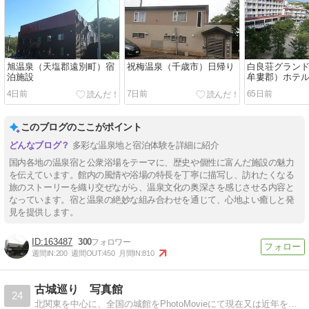
旭温泉（天塩郡遠別町）宿
祝梅温泉（千歳市）日帰り
白良荘グラン
泊施設
牟婁郡）ホテ
呂と食事
4日前
7日前
65日前
このブログのここがポイント
多彩な温泉地と宿泊体験を詳細に紹介
国内各地の温泉宿と公衆浴場をテーマに、歴史や個性に富んだ施設の魅力
を伝えています。館内の風情や浴場の特長を丁寧に描写し、訪れたくなる
旅のストーリーを織り交ぜながら、温泉文化の奥深さを感じさせる内容と
なっています。宿と温泉の絶妙な組み合わせを通じて、心地よい癒しと発
見を提供します。
163487
300
週間IN:
200
週間OUT:
450
月間IN:
810
古城巡り 写真館
24
北関東を中心に、全国の城館をPhotoMovieにて現在又は近年を紹介して行きます。