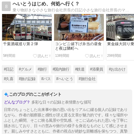
へいとうはじめ、何処へ行く？
8
乗り物好きな小さな旅行会社所長の日記小さな旅行会社所長のマイペースブログ。日本の鉄道（ＪＲ・私鉄・地下鉄・路面電車・ケーブルカー）を全線制覇しました。
千葉酒蔵巡り第２弾
コンビニ値下げ弁当の昼食
東金線大回り
と夜は隣町へ
5時間前
13時間前
29時間前
#日記
#グルメ
#旅行
#国内旅行
#鉄道
#添乗員
#お出かけ
#久喜
#旅の記録
#バス
#へいとう
#旅行会社
このブログのここがポイント
多彩な日々の記録と表情豊かな描写
日常のちょっとした出来事や旅の思い出をリアルに綴る個人の記録であり
ながら、作者の観察眼と感性が冴え渡る文章が魅力的です。様々な場所や
ふとした瞬間、そこに映る風景や空気感、そこに込められた思いを丁寧に
描き出しており、日々の営みや旅行の様子を身近なものとして感じさせま
す。親しみやすさとともに、作者の視点が絶妙な距離感を保ちつつ、真摯