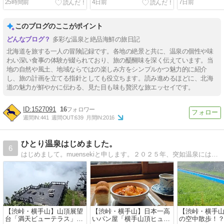
25時間前
4日前
7日前
このブログのここがポイント
多彩な温泉と絶品海鮮の旅日記
北海道を旅する一人の冒険記録です。各地の絶景と共に、温泉の個性や味
わい深い食事の体験が綴られており、旅の醍醐味を深く伝えています。当
地の自然や風土、地域ならではの楽しみ方をシンプルかつ魅力的に紹介
し、旅の計画を立てる指針としても役立ちます。読み進めるほどに、北海
道の魅力が鮮やかに伝わる、見た目も味も贅沢な旅エッセイです。
1527091
16
週間IN:
441
週間OUT:
639
月間IN:
2016
ひとり温泉はじめました。
6
はじめまして。muensekiと申します。２０２５年、突如温泉にはまる。温泉へ行くには１人旅が気楽で好きです。秘湯へ行った思い出と道中のあれこれ。温泉と１人旅へ行きたくなる道しるべに。
【渋峠・横手山】山頂展望
【渋峠・横手山】日本一高
​【渋峠・横手
台「満天ビューテラス」か
いパン屋「横手山頂ヒュッ
の空中散歩！