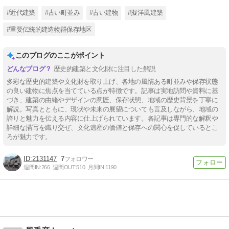
#近代建築
#古い町並み
#古い建物
#擬洋風建築
#重要伝統的建造物群保存地区
このブログのここがポイント
歴史的建築と文化財に注目した解説
多彩な歴史的建築や文化財を取り上げ、各地の風情ある町並みや保存状態
の良い建物に焦点を当てている点が特徴です。記事は実地訪問や資料に基
づき、建築の由緒やデザインの意匠、保存状態、地域の歴史背景を丁寧に
解説。写真とともに、現状や未来の展望についても言及しながら、地域の
誇りと魅力を伝える内容に仕上げられています。各記事は専門的な解釈や
詳細な描写を織り交ぜ、文化遺産の価値と保存への関心を促しているとこ
ろが魅力です。
2131147
7
週間IN:
266
週間OUT:
510
月間IN:
1190