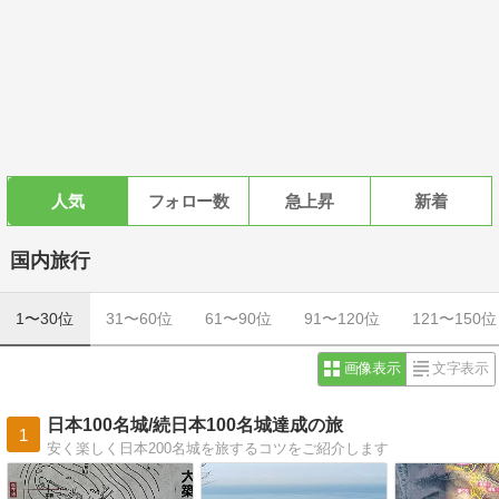
人気
フォロー数
急上昇
新着
国内旅行
1〜30位
31〜60位
61〜90位
91〜120位
121〜150位
画像表示
文字表示
日本100名城/続日本100名城達成の旅
1
安く楽しく日本200名城を旅するコツをご紹介します