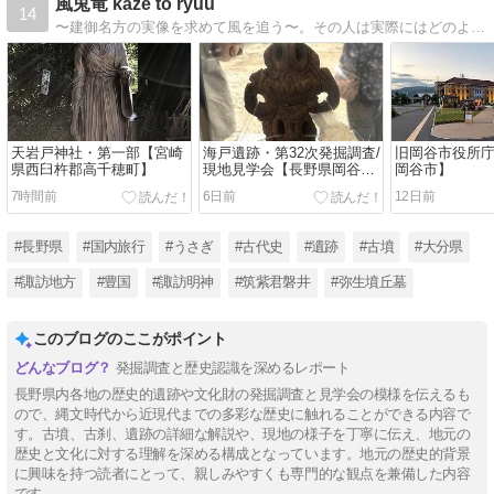
風兎竜 kaze to ryuu
14
〜建御名方の実像を求めて風を追う〜。その人は実際にはどのような人で何を成し遂げたのか？その答えを求めて各地の遺跡を訪ね歩いた旅の記録や娘（うさぎ）との想い出についても綴っています。どうかご愛顧のほどよろしくお願い申し上げます/紫竜
天岩戸神社・第一部【宮崎
海戸遺跡・第32次発掘調査/
旧岡谷市役所
県西臼杵郡高千穂町】
現地見学会【長野県岡谷
岡谷市】
市】
7時間前
6日前
12日前
#長野県
#国内旅行
#うさぎ
#古代史
#遺跡
#古墳
#大分県
#諏訪地方
#豊国
#諏訪明神
#筑紫君磐井
#弥生墳丘墓
このブログのここがポイント
発掘調査と歴史認識を深めるレポート
長野県内各地の歴史的遺跡や文化財の発掘調査と見学会の模様を伝えるも
ので、縄文時代から近現代までの多彩な歴史に触れることができる内容で
す。古墳、古刹、遺跡の詳細な解説や、現地の様子を丁寧に伝え、地元の
歴史と文化に対する理解を深める構成となっています。地元の歴史的背景
に興味を持つ読者にとって、親しみやすくも専門的な観点を兼備した内容
です。