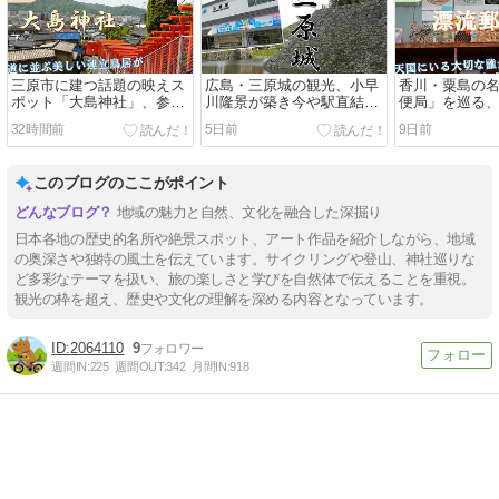
三原市に建つ話題の映えス
広島・三原城の観光、小早
香川・粟島の
ポット「大島神社」、参道
川隆景が築き今や駅直結の
便局」を巡る
に並ぶ美しい連立鳥居を歩
珍しい海城を巡る
大切な誰かへ
32時間前
5日前
9日前
く
う
このブログのここがポイント
地域の魅力と自然、文化を融合した深掘り
日本各地の歴史的名所や絶景スポット、アート作品を紹介しながら、地域
の奥深さや独特の風土を伝えています。サイクリングや登山、神社巡りな
ど多彩なテーマを扱い、旅の楽しさと学びを自然体で伝えることを重視。
観光の枠を超え、歴史や文化の理解を深める内容となっています。
2064110
9
週間IN:
225
週間OUT:
342
月間IN:
918