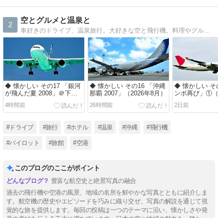
空とグルメと温泉と
2
車好きのドライブ、温泉旅行。大好きな空と飛行機。料理やグルメ情報も。
◆ 懐かしい その17 「銀河
◆ 懐かしい その16 「沖縄
◆ 懐かしい そ
が飛んだ夏 2008」＠下地
那覇 2007」（2026年8月）
ンボ再び」①（2
島（2026年7月）
月）
4時間前
26時間前
2日前
#ドライブ
#旅行
#ホテル
#温泉
#沖縄
#飛行機
#パイロット
#旅館
#空港
このブログのここがポイント
豊富な航空史と絶景写真の融合
過去の飛行機や空港の風景、地域の名所を鮮やかな写真とともに紹介しま
す。航空機の歴史やエピソードを巧みに織り交ぜ、写真の解説を通じて視
覚的な旅を提供します。毎回の投稿は一つのテーマに沿い、懐かしさや発