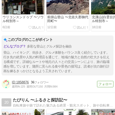
ウリコンスンドゥブ 〜ソウ
前掛山登山 〜北佐久郡御代
北漢山(白雲台)
ル特別市～
田町〜
ル特別市～
6日前
12日前
18日前
このブログのここがポイント
多彩な登山とグルメ探訪を融合
登山、ハイキング、街歩き、グルメ体験をバランス良く紹介しています。
行き先の絶景や人気の料理店を通じて、地域の魅力と自然の壮大さを伝え
る構成です。詳細なルートや地元の人々との交流シーンにより、旅の臨場
感を増しています。随所に見られる食や景色の描写は、読者が次の旅行計
画を練るきっかけとなるよう工夫されています。
1858876
36
週間IN:
225
週間OUT:
150
月間IN:
984
たびりん 〜ふるさと探訪記〜
20
自転車旅や旅で訪れた魅力ある絶景・観光スポット、旅や自転車全般に役立つ情報を発信しています。