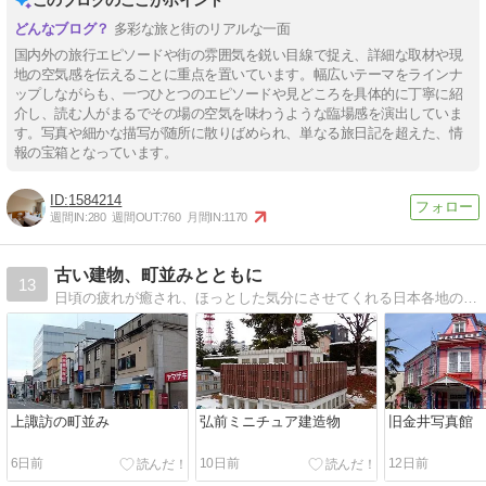
多彩な旅と街のリアルな一面
国内外の旅行エピソードや街の雰囲気を鋭い目線で捉え、詳細な取材や現
地の空気感を伝えることに重点を置いています。幅広いテーマをラインナ
ップしながらも、一つひとつのエピソードや見どころを具体的に丁寧に紹
介し、読む人がまるでその場の空気を味わうような臨場感を演出していま
す。写真や細かな描写が随所に散りばめられ、単なる旅日記を超えた、情
報の宝箱となっています。
1584214
週間IN:
280
週間OUT:
760
月間IN:
1170
古い建物、町並みとともに
13
日頃の疲れが癒され、ほっとした気分にさせてくれる日本各地の古い建物や町並みを紹介します。
上諏訪の町並み
弘前ミニチュア建造物
旧金井写真館
6日前
10日前
12日前