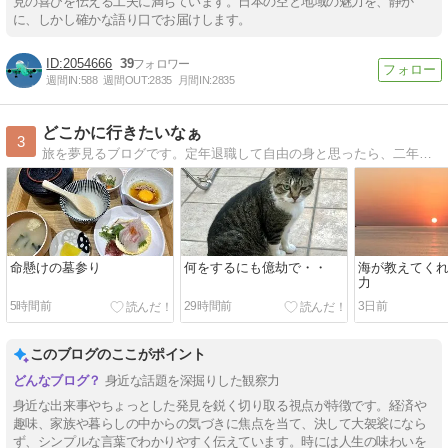
見の喜びを伝える工夫に満ちています。日本の空と地域の魅力を、静か
に、しかし確かな語り口でお届けします。
2054666
39
週間IN:
588
週間OUT:
2835
月間IN:
2835
どこかに行きたいなぁ
3
旅を夢見るブログです。定年退職して自由の身と思ったら、二年間の長期入院。現在、やっと退院してリハビリ中・・
命懸けの墓参り
何をするにも億劫で・・
海が教えてく
力
5時間前
29時間前
3日前
このブログのここがポイント
身近な話題を深掘りした観察力
身近な出来事やちょっとした発見を鋭く切り取る視点が特徴です。経済や
趣味、家族や暮らしの中からの気づきに焦点を当て、決して大袈裟になら
ず、シンプルな言葉でわかりやすく伝えています。時には人生の味わいを