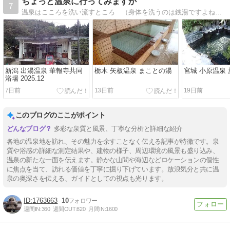
ちょっと温泉に行ってみますか
7
温泉はこころを洗い流すところ （身体を洗うのは銭湯ですよね。）こころを穏やかにするために巡った全国各地の温泉、町並み、風景を紹介します。
新潟 出湯温泉 華報寺共同
栃木 矢板温泉 まことの湯
宮城 小原温泉
浴場 2025.12
7日前
13日前
19日前
このブログのここがポイント
多彩な泉質と風景、丁寧な分析と詳細な紹介
各地の温泉地を訪れ、その魅力を余すことなく伝える記事が特徴です。泉
質や浴感の詳細な測定結果や、建物の様子、周辺環境の風景も盛り込み、
温泉の新たな一面を伝えます。静かな山間や海辺などロケーションの個性
に焦点を当て、訪れる価値を丁寧に掘り下げています。放浪気分と共に温
泉の奥深さを伝える、ガイドとしての視点も光ります。
1763663
10
週間IN:
360
週間OUT:
820
月間IN:
1600