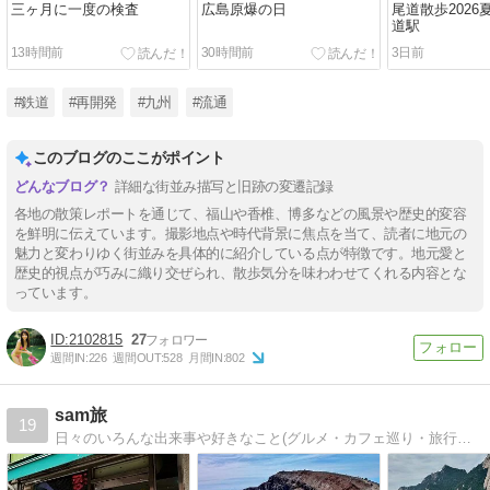
三ヶ月に一度の検査
広島原爆の日
尾道散歩2026夏(
道駅
13時間前
30時間前
3日前
#鉄道
#再開発
#九州
#流通
このブログのここがポイント
詳細な街並み描写と旧跡の変遷記録
各地の散策レポートを通じて、福山や香椎、博多などの風景や歴史的変容
を鮮明に伝えています。撮影地点や時代背景に焦点を当て、読者に地元の
魅力と変わりゆく街並みを具体的に紹介している点が特徴です。地元愛と
歴史的視点が巧みに織り交ぜられ、散歩気分を味わわせてくれる内容とな
っています。
2102815
27
週間IN:
226
週間OUT:
528
月間IN:
802
sam旅
19
日々のいろんな出来事や好きなこと(グルメ・カフェ巡り・旅行・キャンプなど)をゆる~くお届けしているブログです！