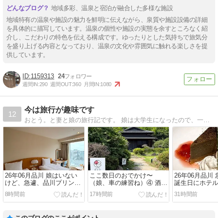
地域多彩、温泉と宿泊が融合した多様な施設
地域特有の温泉や施設の魅力を鮮明に伝えながら、泉質や施設設備の詳細
を具体的に描写しています。温泉の個性や施設の実態を余すところなく紹
介し、こだわりの特色を伝える構成です。ゆったりとした気持ちで旅気分
を盛り上げる内容となっており、温泉の文化や雰囲気に触れる楽しさを提
供しています。
1159313
24
週間IN:
290
週間OUT:
360
月間IN:
1080
今は旅行が趣味です
12
おとう。と妻と娘の旅行記です。 娘は大学生になったので、一緒に旅行へ行く機会も減りましたがたまには家族旅行もあるかな。最近では弟を連れての旅行も増えています。
26年06月品川 娘はいない
ここ数日のおでかけ〜
26年06月品川
けど、急遽、品川プリンス
（娘、車の練習ね）④ 酒々
誕生日にホテ
に宿泊
井〜成田
ンチ
8時間前
17時間前
31時間前
このブログのここがポイント