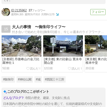
2135962
27
週間IN:
265
週間OUT:
810
月間IN:
1170
大人の事情 〜御朱印ライフ〜
15
付き合いで始めた寺社(御朱印)巡り、今じゃ週末のライフワークになりました〜♪
[京都府] 丹後峰山の金刀比
[東京都] 東の比叡山 寛永寺
[東京都] 東の
羅神社１
開山堂
根本中堂
5日前
12日前
20日前
#御朱印
#神社仏閣
#城
#西国三十三所
このブログのここがポイント
寺院の歴史、建築、文化財に焦点
日本国内の歴史的寺院や神社の紹介を通じて、伝統的建築様式や文化財の