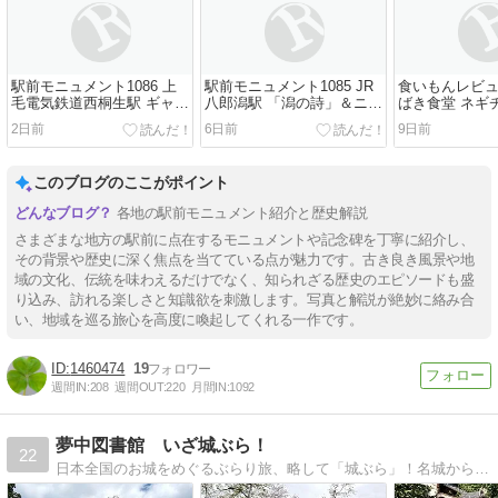
駅前モニュメント1086 上
駅前モニュメント1085 JR
食いもんレビュー
毛電気鉄道西桐生駅 ギャン
八郎潟駅 「潟の詩」＆ニャ
ばき食堂 ネギ
ブレル屋根の白ポスト
ンパチ像 他
並
2日前
6日前
9日前
このブログのここがポイント
各地の駅前モニュメント紹介と歴史解説
さまざまな地方の駅前に点在するモニュメントや記念碑を丁寧に紹介し、
その背景や歴史に深く焦点を当てている点が魅力です。古き良き風景や地
域の文化、伝統を味わえるだけでなく、知られざる歴史のエピソードも盛
り込み、訪れる楽しさと知識欲を刺激します。写真と解説が絶妙に絡み合
い、地域を巡る旅心を高度に喚起してくれる一作です。
1460474
19
週間IN:
208
週間OUT:
220
月間IN:
1092
夢中図書館 いざ城ぶら！
22
日本全国のお城をめぐるぶらり旅、略して「城ぶら」！名城から迷城まで日本全国津々浦々、城ぶらに出かけましょう。Let's go on a journey around the castle！