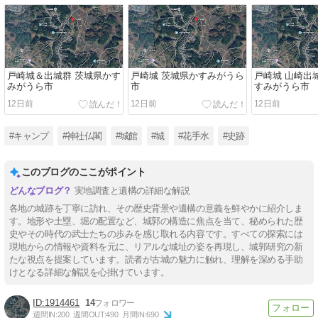
戸崎城＆出城群 茨城県かす
戸崎城 茨城県かすみがうら
戸崎城 山崎出
みがうら市
市
すみがうら市
12日前
12日前
12日前
#キャンプ
#神社仏閣
#城館
#城
#花手水
#史跡
このブログのここがポイント
実地調査と遺構の詳細な解説
各地の城跡を丁寧に訪れ、その歴史背景や遺構の意義を鮮やかに紹介しま
す。地形や土塁、堀の配置など、城郭の構造に焦点を当て、秘められた歴
史やその時代の武士たちの歩みを感じ取れる内容です。すべての探索には
現地からの情報や資料を元に、リアルな城址の姿を再現し、城郭研究の新
たな視点を提案しています。読者が古城の魅力に触れ、理解を深める手助
けとなる詳細な解説を心掛けています。
1914461
14
週間IN:
200
週間OUT:
490
月間IN:
690