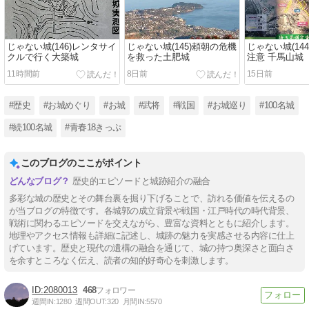
じゃない城(146)レンタサイ
じゃない城(145)頼朝の危機
じゃない城(14
クルで行く大築城
を救った土肥城
注意 千馬山城
11時間前
8日前
15日前
#歴史
#お城めぐり
#お城
#武将
#戦国
#お城巡り
#100名城
#続100名城
#青春18きっぷ
このブログのここがポイント
歴史的エピソードと城跡紹介の融合
多彩な城の歴史とその舞台裏を掘り下げることで、訪れる価値を伝えるの
が当ブログの特徴です。各城郭の成立背景や戦国・江戸時代の時代背景、
戦術に関わるエピソードを交えながら、豊富な資料とともに紹介します。
地理やアクセス情報も詳細に記述し、城跡の魅力を実感させる内容に仕上
げています。歴史と現代の遺構の融合を通じて、城の持つ奥深さと面白さ
を余すところなく伝え、読者の知的好奇心を刺激します。
2080013
468
週間IN:
1280
週間OUT:
320
月間IN:
5570