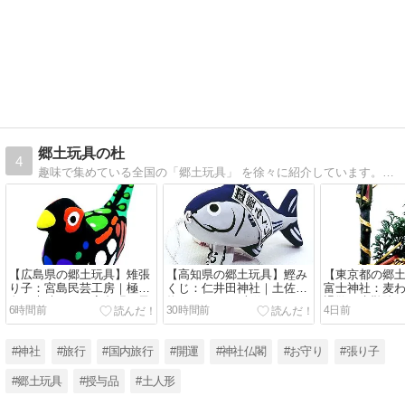
郷土玩具の杜
4
趣味で集めている全国の「郷土玩具」 を徐々に紹介しています。お人形の写真を見てほっこりして頂けたら幸いです。
【広島県の郷土玩具】雉張
【高知県の郷土玩具】鰹み
【東京都の郷
り子：宮島民芸工房｜極彩
くじ：仁井田神社｜土佐名
富士神社：麦
色が素晴らしい宮島張り子
物 カツオの一本釣り！
退散・水難除
6時間前
30時間前
4日前
#神社
#旅行
#国内旅行
#開運
#神社仏閣
#お守り
#張り子
#郷土玩具
#授与品
#土人形