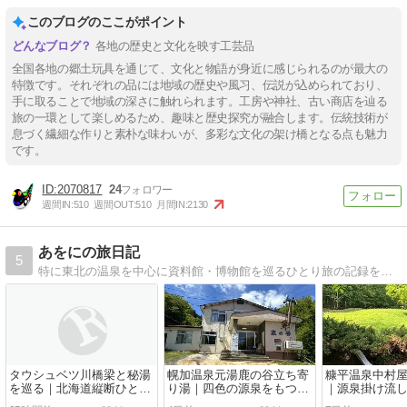
このブログのここがポイント
各地の歴史と文化を映す工芸品
全国各地の郷土玩具を通じて、文化と物語が身近に感じられるのが最大の
特徴です。それぞれの品には地域の歴史や風习、伝説が込められており、
手に取ることで地域の深さに触れられます。工房や神社、古い商店を辿る
旅の一環として楽しめるため、趣味と歴史探究が融合します。伝統技術が
息づく繊細な作りと素朴な味わいが、多彩な文化の架け橋となる点も魅力
です。
2070817
24
週間IN:
510
週間OUT:
510
月間IN:
2130
あをにの旅日記
5
特に東北の温泉を中心に資料館・博物館を巡るひとり旅の記録を気ままに記します
タウシュベツ川橋梁と秘湯
幌加温泉元湯鹿の谷立ち寄
糠平温泉中村
を巡る｜北海道縦断ひとり
り湯｜四色の源泉をもつ秘
｜源泉掛け流
旅【五日目】
境の中の秘湯中の秘湯
ダンさの両立