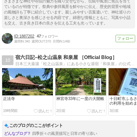
さまざまな神社や寺院の魅力を織り交ぜながら、伝統や風景に焦点を当て
ているのが特徴です。祭典や参拝風景を鮮やかに伝え、歴史的背景や地域
の風物詩も丁寧に紹介しています。親しみやすい言葉遣いで、神社巡りの
楽しさと奥深さを感じさせる内容です。綿密な情報とともに、写真や小話
も交え、古き良き日本の良さを伝える工夫も光っています。
1887202
47
週間IN:
340
週間OUT:
370
月間IN:
1460
宿六日記−松之山温泉 和泉屋 ［Official Blog］
10
日本三大薬湯「松之山温泉」にある小さな湯宿「和泉屋」の公式Blogです。
正法寺
神宮寺33年に一度の大開帳
十日町市ふる
の利用を始め
19時間前
2日前
3日前
このブログのここがポイント
四季折々の風景描写と日常の寄り添い