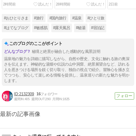
らの景色は…！？お花のプ
テ」で絶品ボルシチラン
スカイレータ
2時間前
28時間前
2日前
ーさんと雲上に浮かぶテラ
チ！標高2,307mの雲上レス
いリフトで雨
ス｜万座温泉ひとり旅㉟
トラン｜万座温泉ひとり旅
座温泉ひとり
㉞
#おひとりさま
#旅行
#国内旅行
#温泉
#ひとり旅
#はてなブログ
#敏感肌
#露天風呂
#秘湯
#宿泊記
このブログのここがポイント
秘境と絶景が融合した感動的な風景説明
温泉地の魅力を詳細に描写しながら、自然や歴史、文化に触れる旅の奥深
さを伝えます。神秘的な湯畑や伝説の山中洞窟、絶景展望台など、訪れる
人を惹きつける場所を鋭く切り取り、独自の視点で紹介。冒険心を掻き立
てつつも、安心して楽しめる情報を提供し、温泉巡りの新たな魅力を明か
します。
2132309
16
週間IN:
405
週間OUT:
290
月間IN:
1825
最新の記事画像