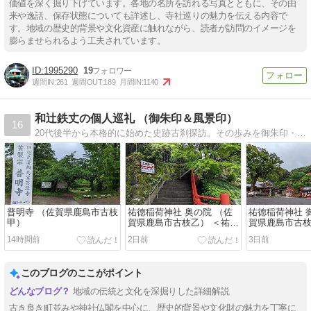
価値を深く掘り下げています。各地の名所を訪れる写真とともに、その由
来や逸話、保存状態についても詳述し、寺社巡りの魅力を伝える内容で
す。地域の歴史的背景や文化資産に触れながら、読者が訪問のイメージを
膨らませられるよう工夫されています。
1995290
19
週間IN:
261
週間OUT:
189
月間IN:
1140
和辻鉄丈の個人巡礼 （御朱印＆風景印）
16
20代後半から本格的に始めた史跡古刹探訪。その歩みを御朱印・風景印と共に振り返ったブログです。
普明寺 （佐賀県鹿島市古枝
祐徳稲荷神社 奥の院 （佐
祐徳稲荷神社 
甲）
賀県鹿島市古枝乙） ＜祐徳
賀県鹿島市古枝
稲荷 其の肆＞
稲荷 其の参＞
14時間前
2日前
3日前
このブログのここがポイント
地域の伝統と文化を深掘りした詳細解説
古き良き町並みや神社仏閣を中心に、歴史的背景や文化財の魅力を丁寧に