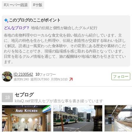
#スーパー銭湯
#サ飯
このブログのここがポイント
地域の伝統と個性が融合したグルメ紀行
各地の名物料理やローカルな食文化を鋭い観点から紹介しています。主
に、地元の特色を生かした料理や、伝統と創造性が交錯する味わいを詳し
く解説。読者は一風変わった食体験や、その背景にある歴史や素材のこだ
わりを知ることができ、現場の臨場感を感じ取れる内容となっています。
日常を彩るグルメ情報を通じて、旅の醍醐味や地域の魅力を引き立ててい
ます。
2100542
10
週間IN:
240
週間OUT:
860
月間IN:
1010
セプログ
18
kitaQ.net管理人セプが適当な事を書き綴っています