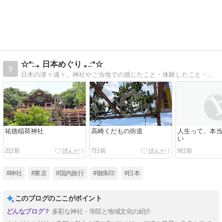
☆*:.｡ 日本めぐり ｡.:*☆
9
日本の津々浦々。神社やご当地での感じたこと・体験したこと・個人的感想をブログにしています。
祐徳稲荷神社
高崎くだもの街道
人生って、本
い
2日前
7日前
9日前
#神社
#東京
#国内旅行
#御朱印
#日本
このブログのここがポイント
多彩な神社・寺院と地域文化の紹介