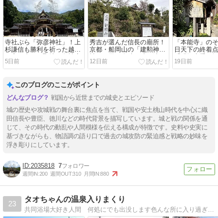
寺社ぶら「弥彦神社」！上
秀吉が選んだ信長の廟所！
「本能寺」の
杉謙信も勝利を祈った越後
京都・船岡山の「建勲神
日天下の終着
一宮。山頂の聖地・御神廟
社」で天下布武の跡を辿る
「明智光秀の
5日前
12日前
19日前
を巡る歴史旅
念と祈り
このブログのここがポイント
戦国から近世までの城史とエピソード
城の歴史や攻城戦の舞台裏に焦点を当て、戦国や安土桃山時代を中心に織
田信長や豊臣、徳川などの時代背景を描写しています。城と戦の関係を通
じて、その時代の動乱や人間模様を伝える構成が特徴です。史料や史実に
基づきながらも、物語調の語り口で過去の城攻防の緊迫感と戦略の妙味を
浮き彫りにしています。
2035818
7
週間IN:
200
週間OUT:
310
月間IN:
880
タオちゃんの温泉入りまくり
23
共同浴場大好き人間 何処にでも出没します色んな所に入り過ぎて、どこがどこやら分からなくなってしまいそうです