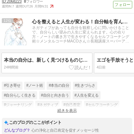
2068223
8
週間IN:
7
週間OUT:
26
月間IN:
31
12
心を整えると人生が変わる！自分軸を育んで生きやすくなる方法
ネガティブがあっても自分を観察し心に問いかけること
で、自分らしい望みの人生に変えられます。心の在り
方・ノートの書き方で生きやすくなるセルフコーチング
術☆メンタルコーチMACOさん☆長期講座スーパーアド
バンス(ライトワーカー養成講座)1期生
本当の自分は、新しく見つけるものじゃなかった
エゴを手放そうと
24時間前
4日前
#引き寄せ
#ノート術
#本当の自分
#生きづらさ
#自分らしく生きる
#自分と向き合う
#人生を変える
#ジャーナリング
#ネガティブ
#自己否定
#セルフコーチング
続きを表示
#自分を整える
このブログのここがポイント
心の浄化と自己肯定を促すメッセージ性