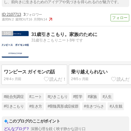
し、前向きに生きるためのアイデアや気づきを得られるのが魅力です。
2107713
3
週間IN:
2
週間OUT:
16
月間IN:
14
16
31歳引きこもり。家族のために
31歳引きこもりニート8年です
ワンピース ガイモンの話
乗り越えられない
2年4ヶ月前
2年5ヶ月前
#統合失調症
#ニート
#ひきこもり
#哲学
#家族
#人生
#引きこもり
#生き方
#骨髄異形成症候群
#生きづらさ
#人生観
このブログのここがポイント
深層心理を鋭く映す静かな語り口