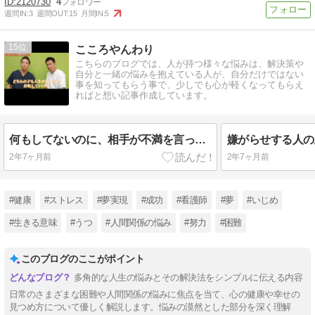
2120730
4
週間IN:
3
週間OUT:
15
月間IN:
5
15
こころやんわり
こちらのブログでは、人が持つ様々な悩みは、解決策や
自分と一緒の悩みを抱えている人が、自分だけではない
事を知ってもらう事で、少しでも心が軽くなってもらえ
ればと想い記事作成しています。
何もしてないのに、相手が不満を言って来るが故に人間関係が崩れてしまう。その相手の心理状態。
2年7ヶ月前
2年7ヶ月前
#健康
#ストレス
#夢実現
#成功
#看護師
#夢
#いじめ
#生きる意味
#うつ
#人間関係の悩み
#努力
#困難
このブログのここがポイント
多角的な人生の悩みとその解決法をシンプルに伝える内容
日常のさまざまな困難や人間関係の悩みに焦点を当て、心の健康や幸せの
見つめ方について優しく解説します。悩みの漠然とした部分を深く理解