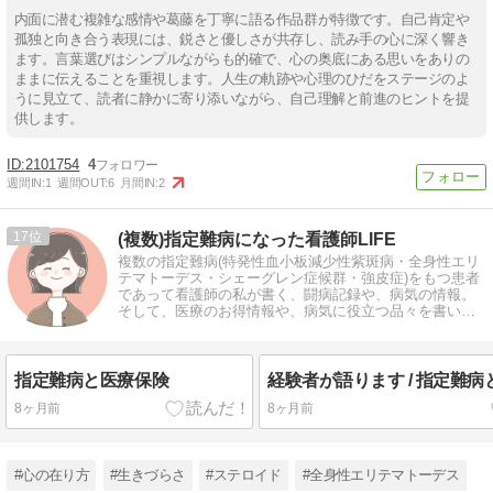
内面に潜む複雑な感情や葛藤を丁寧に語る作品群が特徴です。自己肯定や
孤独と向き合う表現には、鋭さと優しさが共存し、読み手の心に深く響き
ます。言葉選びはシンプルながらも的確で、心の奥底にある思いをありの
ままに伝えることを重視します。人生の軌跡や心理のひだをステージのよ
うに見立て、読者に静かに寄り添いながら、自己理解と前進のヒントを提
供します。
2101754
4
週間IN:
1
週間OUT:
6
月間IN:
2
17
(複数)指定難病になった看護師LIFE
複数の指定難病(特発性血小板減少性紫斑病・全身性エリ
テマトーデス・シェーグレン症候群・強皮症)をもつ患者
であって看護師の私が書く、闘病記録や、病気の情報。
そして、医療のお得情報や、病気に役立つ品々を書いて
います。
指定難病と医療保険
経験者が語ります / 指定難
8ヶ月前
8ヶ月前
#心の在り方
#生きづらさ
#ステロイド
#全身性エリテマトーデス