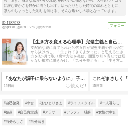
らします。身近な風景や心の動きを軽やかに描きながら、人生のひとコマ
に潜む豊かさを静かに照らし出す。ゆったりとした時間の流れとともに、
ほんのちょっとした彩りを届ける、そんな癒やしの場となっています。
1182973
週間IN:
48
週間OUT:
276
月間IN:
228
3
【生き方を変える心理学】完璧主義と自己否定を捨て、素の自分へ
支配的な親に育てられた40代女性が完璧主義や自己否定
から抜け出し、「生まれてきてよかった」と思える生き
方を3か月で取り戻す方法を発信。開運や引き寄せでは届
かない根本に働きかけ、「気分を整える」→「生き方を
変える」心理学をお伝えします。
「あなたが調子に乗らないように」 子どもを褒めずに育てた親の歪んだ心理【毒親育ち】
15日前
15日前
#自己啓発
#幸せ
#おひとりさま
#ライフスタイル
#一人暮らし
#独身
#自己肯定感
#アラサー
#アラフォー独身
#女性の幸せ
#自分らしさ
#自分磨き