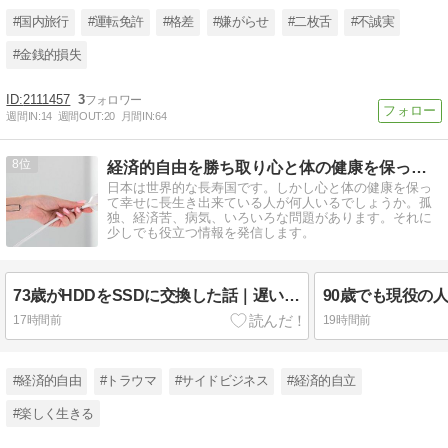
#国内旅行
#運転免許
#格差
#嫌がらせ
#二枚舌
#不誠実
#金銭的損失
2111457
3
週間IN:
14
週間OUT:
20
月間IN:
64
8
経済的自由を勝ち取り心と体の健康を保って幸せに長生きする方法
日本は世界的な長寿国です。しかし心と体の健康を保っ
て幸せに長生き出来ている人が何人いるでしょうか。孤
独、経済苦、病気、いろいろな問題があります。それに
少しでも役立つ情報を発信します。
73歳がHDDをSSDに交換した話｜遅いパソコンが劇的に速くなった
17時間前
19時間前
#経済的自由
#トラウマ
#サイドビジネス
#経済的自立
#楽しく生きる