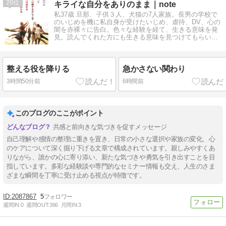
20
キライな自分をありのまま｜note
私37歳 旦那、子供３人、犬猫の7人家族。長男の学校で
のいじめを機に私自身が受けたいじめ、虐待、DV、心の
闇を赤裸々に告白。色々な経験を経て、生きる意味を発
見。読んでくれた方にも生きる意味を見つけてもらいた
いという思いで発信
整える役を降りる
急かさない関わり
3時間50分前
6時間前
このブログのここがポイント
共感と前向きな気づきを促すメッセージ
自己理解や感情の整理に重きを置き、日常の小さな選択や家族の変化、心
のケアについて深く掘り下げる文章で構成されています。親しみやすくあ
りながら、誰かの心に寄り添い、新たな気づきや勇気を引き出すことを目
指しています。多彩な経験談や専門的なセミナー情報も交え、人生のさま
ざまな瞬間を丁寧に受け止める視点が特徴です。
2087867
5
週間IN:
0
週間OUT:
366
月間IN:
3