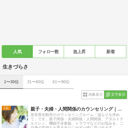
人気
フォロー数
急上昇
新着
生きづらさ
1〜30位
31〜60位
61〜90位
画像表示
文字表示
1
親子・夫婦・人間関係のカウンセリング｜奈良・温もりを求めて
奈良県生駒市のカウンセリングルーム「温もりを求め
て」です。親子関係・夫婦関係・人間関係、アダルトチ
ルドレン、機能不全家族、トラウマなどのお悩みを、ご
自身の気持ちを置き去りにせず一緒に見つめます。