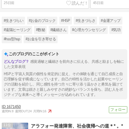
25日前
45日前
#生きづらい
#お金のブロック
#HSP
#生きづらさ
#金運アップ
#遠隔ヒーリング
#数秘
#繊細さん
#心理カウンセリング
#気功
#hss型hsp
#お金を引き寄せる
このブログのここがポイント
感覚過敏と繊細さを前向きに伝える、共感と励ましを軸に
した文章表現
HSPと宇宙人気質の個性を肯定的に捉え、その体験を通じて自己成長と自
己理解を促す構成になっています。自己の特性を活かした起業やヒーリン
グの活動を紹介し、同じ感性を持つ方々に寄り添う温かさと勇気を届けて
います。文章は鋭さと親しみやすさの絶妙なバランスを保ち、読む人をポ
ジティブな未来へと導くメッセージが込められています。
1671450
週間IN:
8
週間OUT:
24
月間IN:
16
11
アラフォー発達障害、社会復帰への道＊* 。*