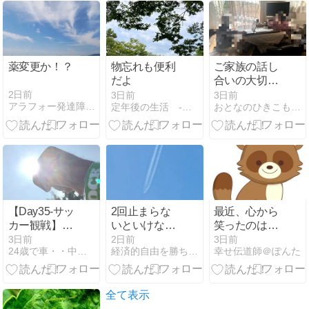
薬変更か！？
物忘れも便利
ご家族の話し
だよ
合いの大切さ
｜難しさ
2日前
3日前
3日前
アラフォー発達障害、社会復帰への道＊* 。*
定年後の生活 -試行錯誤で失敗ばかり-
おとなのひきこもりサポート団体
【Day35-サッ
2回止まらな
最近、心から
カー観戦】観
いといけない
笑ったのはい
たい試合の優
罠｜通勤路で
つですか？
3日前
2日前
3日前
24歳で車・・中略・・人生逆転していく男の話。
経済的自由を勝ち取り心と体の健康を保って幸せに長生きする方法
幸せ伝道師＠ぽんた
先順位を決め
の交通違反と
る〜Road to
足がない苦労
2030W杯〜
全て表示