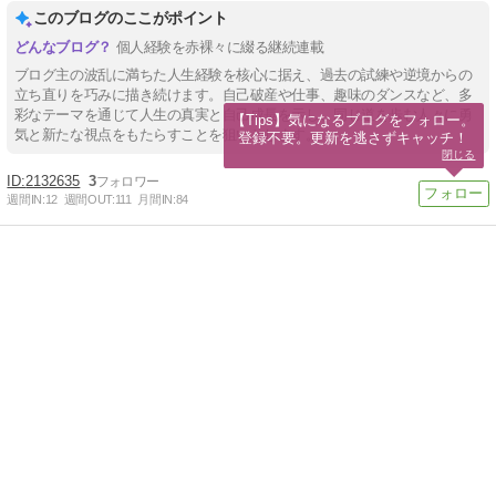
このブログのここがポイント
個人経験を赤裸々に綴る継続連載
ブログ主の波乱に満ちた人生経験を核心に据え、過去の試練や逆境からの
立ち直りを巧みに描き続けます。自己破産や仕事、趣味のダンスなど、多
彩なテーマを通じて人生の真実と自己成長を示し、同じ道を歩む人々に勇
【Tips】気になるブログをフォロー。

気と新たな視点をもたらすことを狙いとします。
登録不要。更新を逃さずキャッチ！
閉じる
2132635
3
週間IN:
12
週間OUT:
111
月間IN:
84