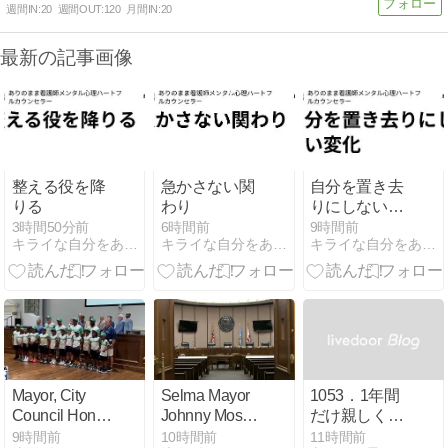
週間IN:
20
週間OUT:
120
月間IN:
20
最新の記事画像
整える役を降
急かさない関
自分を置き去
りる
わり
りにしない変
化
3時間50分前
6時間前
9時間前
キライな自分をありのまま｜note
キライな自分をありのまま｜note
キライな自分をありのまま｜note
Mayor, City
Selma Mayor
1053．1年間
Council Honor
Johnny Moss,
だけ親しくし
Montgomery’s
III plans to
てね
9時間前
10時間前
11時間前