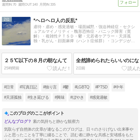
週間IN:
70
週間OUT:
140
月間IN:
335
2
*ヘロヘロ人の反乱*
虐待・虐め・感覚過敏・場面緘黙・強迫神経症・セクシ
ュアルマイノリティ・醜形恐怖症・パニック障害（寛
解）・複雑性ＰＴＳＤ・鬱・元若者ケアラー・天涯孤
独・乳がん・顔面麻痺（ハント症候群）・コンデジが相
棒♪人を笑わせる場が無くなり愈愈危うし！…
２５℃以下の８月の朝なんて
全然諦められたらいいのにな
25時間前
2日前
#日常
#写真日記
#独り言
#鬱
#LGBTQ
#PTSD
#中年
#天涯孤独
#生き延びる
#興味
#ぼやき
#感覚過敏
このブログのここがポイント
素の気持ちと静かな観察力
気取らず自然体の文章が連なるこのブログは、日々のさりげない出来事や
ふと思ったことを丁寧に綴ることで、読む者に静かな共感と安堵感をもた