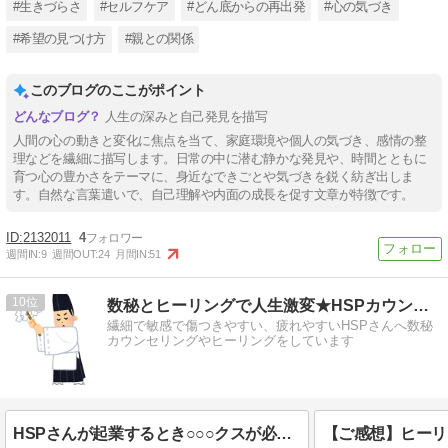
#生きづらさ
#セルフケア
#どん底からの再出発
#心の気づき
#希望の見つけ方
#親との関係
このブログのここがポイント
人生の深みと自己発見を描写
人間の心の動きと変化に焦点を当て、家庭環境や個人の気づき、感情の整
理などを繊細に描写します。日常の中に潜む静かな発見や、時間とともに
育つ心の豊かさをテーマに、身近なできごとや気づきを鋭く紡ぎ出しま
す。自然な言葉遣いで、自己理解や内面の成長を促す文章が特徴です。
2132011
4
週間IN:
9
週間OUT:
24
月間IN:
51
10
数秘とヒーリングで人生激変★HSPカウンセラー山下かよこ
繊細で敏感で傷つきやすい、疲れやすいHSPさんへ数秘
カウンセリングやヒーリングをしています
HSPさんが起業するとき○○○クスが必要なわけ