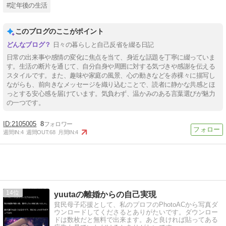
#定年後の生活
このブログのここがポイント
日々の暮らしと自己反省を綴る日記
日常の出来事や感情の変化に焦点を当て、身近な話題を丁寧に綴っていま
す。生活の断片を通じて、自分自身や周囲に対する気づきや感謝を伝える
スタイルです。また、趣味や家庭の風景、心の動きなどを赤裸々に描写し
ながらも、前向きなメッセージを織り込むことで、読者に静かな共感とほ
っとする安心感を届けています。気負わず、温かみのある言葉選びが魅力
の一つです。
2105005
8
週間IN:
4
週間OUT:
68
月間IN:
4
14
yuutaの離婚からの自己実現
貧民母子応援として、私のプロフのPhotoACから写真ダ
ウンロードしてくださるとありがたいです。ダウンロー
ドは数枚だと無料で出来ます。あと良ければ貼ってある