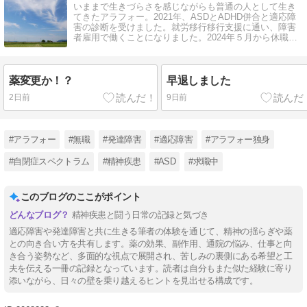
いままで生きづらさを感じながらも普通の人として生き
てきたアラフォー。2021年、ASDとADHD併合と適応障
害の診断を受けました。就労移行移行支援に通い、障害
者雇用で働くことになりました。2024年５月から休職
中。
薬変更か！？
早退しました
2日前
9日前
#アラフォー
#無職
#発達障害
#適応障害
#アラフォー独身
#自閉症スペクトラム
#精神疾患
#ASD
#求職中
このブログのここがポイント
精神疾患と闘う日常の記録と気づき
適応障害や発達障害と共に生きる筆者の体験を通じて、精神の揺らぎや薬
との向き合い方を共有します。薬の効果、副作用、通院の悩み、仕事と向
き合う姿勢など、多面的な視点で展開され、苦しみの裏側にある希望と工
夫を伝える一冊の記録となっています。読者は自分もまた似た経験に寄り
添いながら、日々の壁を乗り越えるヒントを見出せる構成です。