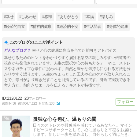
#幸せ
#しあわせ
#感謝
#ありがとう
#幸福
#楽しみ
#経済的自立
#精神的健康
#経済的不安
#生活弱者
#身体的健康
このブログのここがポイント
幸せと心の健康に焦点を当てた前向きアドバイス
幸せなるためのヒントをわかりやすく届ける架空の親しみやすい伝道者の
視点から発信されています。人生の選択や心の持ち方をテーマに、ストレ
スやネガティブな条件に捉われず、自然と豊かな気持ちになれる方法を分
かりやすく語ります。人生のちょっとした工夫や心のケアを取り入れるこ
とで、毎日がより輝きだすことを目指しているのです。身近で実践できる
考え方と、前向きなエールを伝えるテキストが特徴です。
2120122
23
週間IN:
36
週間OUT:
122
月間IN:
138
5
孤独な心を包む、温もりの翼
日々のストレスや孤独感を感じているあなたへ。マイン
ドピースサポーターとして、心に温もりと平穏をお届け
します。新しい一歩を踏み出し、自分らしく羽ばたき、