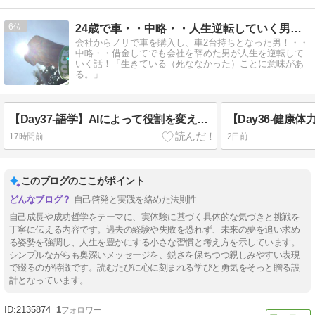
6
24歳で車・・中略・・人生逆転していく男の話。
会社からノリで車を購入し、車2台持ちとなった男！・・
中略・・借金してでも会社を辞めた男が人生を逆転して
いく話！「生きている（死ななかった）ことに意味があ
る。」
【Day37-語学】AIによって役割を変える大切さを実感！！〜Road to 2030W杯〜
17時間前
2日前
このブログのここがポイント
自己啓発と実践を絡めた法則性
自己成長や成功哲学をテーマに、実体験に基づく具体的な気づきと挑戦を
丁寧に伝える内容です。過去の経験や失敗を恐れず、未来の夢を追い求め
る姿勢を強調し、人生を豊かにする小さな習慣と考え方を示しています。
シンプルながらも奥深いメッセージを、鋭さを保ちつつ親しみやすい表現
で綴るのが特徴です。読むたびに心に刻まれる学びと勇気をそっと贈る設
計となっています。
2135874
1