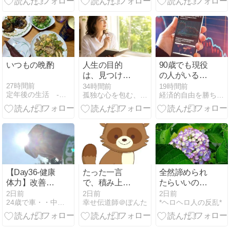
いつもの晩酌
人生の目的
90歳でも現役
は、見つける
の人がいる｜
ものではなく
年齢を言い訳
27時間前
34時間前
19時間前
定年後の生活 -試行錯誤で失敗ばかり-
孤独な心を包む、温もりの翼
経済的自由を勝ち取り心と体の健康を保って幸せに長生きする方法
育てていくも
にしない時代
の
が来た
【Day36-健康
たった一言
全然諦められ
体力】改善・
で、積み上げ
たらいいのに
改良を繰り返
た信用を失っ
な～
2日前
2日前
2日前
24歳で車・・中略・・人生逆転していく男の話。
幸せ伝道師＠ぽんた
*ヘロヘロ人の反乱*
す！！〜Road
てしまうこと
to 2030W杯〜
があります