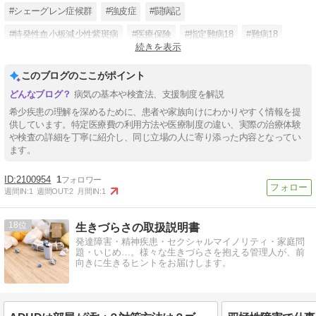
#シェーグレン症候群
#強皮症
#闘病記
#特発性血小板減少性紫斑病
#医療保険
#指定難病18
#難病18
続きを表示
#プレドニン
このブログのここがポイント
病気の基本や検査法、支援制度を解説
希少疾患の理解を深めるために、患者や家族向けにわかりやすく情報を提
供しています。特定医療費の利用方法や医療制度の違い、実際の治療体験
や検査の詳細を丁寧に紹介し、同じ立場の人に寄り添った内容となってい
ます。
2100954
1
週間IN:
1
週間OUT:
2
月間IN:
1
18
生きづらさの取扱説明書
発達障害・精神疾患・セクシャルマイノリティ・家庭問
題・いじめ…。様々な生きづらさを抱える管理人が、前
向きに生きるヒントをお届けします。