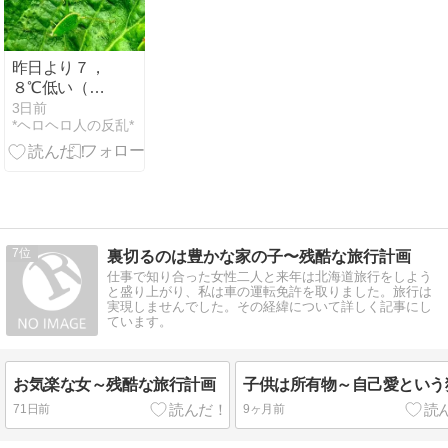
昨日より７，
８℃低い（湿
度は高い）
3日前
*ヘロヘロ人の反乱*
7
裏切るのは豊かな家の子〜残酷な旅行計画
仕事で知り合った女性二人と来年は北海道旅行をしよう
と盛り上がり、私は車の運転免許を取りました。旅行は
実現しませんでした。その経緯について詳しく記事にし
ています。
お気楽な女～残酷な旅行計画
子供は所有物～自己愛という
71日前
9ヶ月前