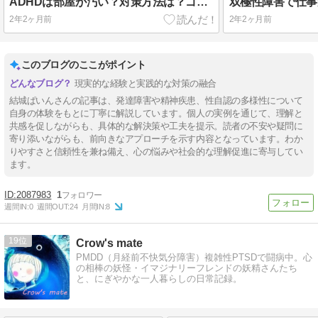
ADHDは部屋が汚い？対策方法は？ゴミ屋敷だった私が気を付けていること
2年2ヶ月前
2年2ヶ月前
このブログのここがポイント
現実的な経験と実践的な対策の融合
結城ぱいんさんの記事は、発達障害や精神疾患、性自認の多様性について
自身の体験をもとに丁寧に解説しています。個人の実例を通じて、理解と
共感を促しながらも、具体的な解決策や工夫を提示。読者の不安や疑問に
寄り添いながらも、前向きなアプローチを示す内容となっています。わか
りやすさと信頼性を兼ね備え、心の悩みや社会的な理解促進に寄与してい
ます。
2087983
1
週間IN:
0
週間OUT:
24
月間IN:
8
19
Crow's mate
PMDD（月経前不快気分障害）複雑性PTSDで闘病中。心
の相棒の妖怪・イマジナリーフレンドの妖精さんたち
と、にぎやかな一人暮らしの日常記録。