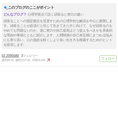
このブログのここがポイント
心理学視点で説く頑張ると努力の違い
頑張ることへの固定観念を見直すための心理学的な解説を中心に展開しま
す。頑張ることが必須だと信じて生きてきた方に向けて、なぜ頑張るのを
やめても問題ないのか、逆に努力や自己成長はどう捉えるべきかを具体的
な理由や事例とともに紹介します。人間関係や自己肯定感にまつわる悩み
にも寄り添い、心の負担を軽くしより良い生き方を模索するためのヒント
を提供します。
2095680
3
週間IN:
40
週間OUT:
60
月間IN:
200