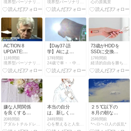
境界型パーソナリティー障害と躁鬱の日常
境界型パーソナリティー障害と躁鬱の日常
心の原風景
World
reorganize city
Champion 8U
government
All-Stars
ACTION 8
【Day37-語
73歳がHDDを
UPDATE:
学】AIによっ
SSDに交換し
Fourth person
て役割を変え
た話｜遅いパ
11時間前
17時間前
17時間前
境界型パーソナリティー障害と躁鬱の日常
24歳で車・・中略・・人生逆転していく男の話。
経済的自由を勝ち取り心と体の健康を保って幸せに長生きする方法
sentenced in
る大切さを実
ソコンが劇的
robbery of
感！！〜Road
に速くなった
Montgomery
to 2030W杯〜
businessman
Jim Massey
嫌な人間関係
本当の自分
２５℃以下の
を良くするた
は、新しく見
８月の朝なん
めに絶対知っ
つけるものじ
て
20時間前
24時間前
25時間前
アダルトチルドレンが生きづらさを解消する為の心理学講座
心を整えると人生が変わる！自分軸を育んで生きやすくなる方法
*ヘロヘロ人の反乱*
ておくべきこ
ゃなかった
と！