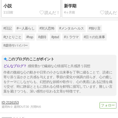
小説
新学期
11日前
4ヶ月前
#日記
#一人暮らし
#対人恐怖
#メンタルヘルス
#独り言
#ひとりごと
#hsp
#虐待
#ptsd
#トラウマ
#日々の出来事
#虐待サバイバー
このブログのここがポイント
感情豊かで繊細な心情描写と共感誘う回想
作者の微細な心の動きや日常の小さな出来事を丁寧に綴ることで、読者に
寄り添う温かさと共感を与えます。季節の変化や体調の揺らぎ、心の癒し
をテーマにしながらも、幻想的な妖精や歌作り、心の奥底にある記憶を織
り交ぜ、時に静寂とともに揺れる心情を鮮明に描写しています。難しい言
葉を避けつつも、深い感性が伝わる文章が特徴です。
2116153
週間IN:
0
週間OUT:
30
月間IN:
6