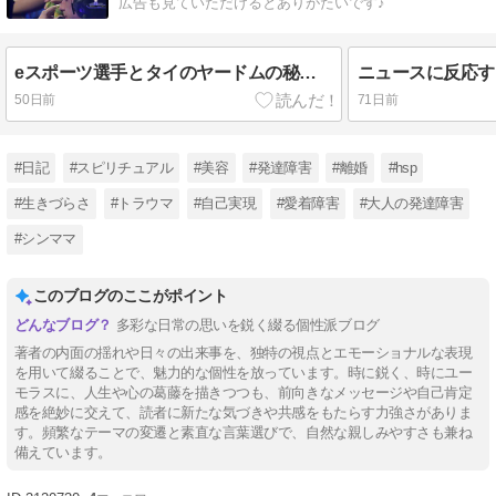
広告も見ていただけるとありがたいです♪
eスポーツ選手とタイのヤードムの秘密？
ニュースに反応す
50日前
71日前
#日記
#スピリチュアル
#美容
#発達障害
#離婚
#hsp
#生きづらさ
#トラウマ
#自己実現
#愛着障害
#大人の発達障害
#シンママ
このブログのここがポイント
多彩な日常の思いを鋭く綴る個性派ブログ
著者の内面の揺れや日々の出来事を、独特の視点とエモーショナルな表現
を用いて綴ることで、魅力的な個性を放っています。時に鋭く、時にユー
モラスに、人生や心の葛藤を描きつつも、前向きなメッセージや自己肯定
感を絶妙に交えて、読者に新たな気づきや共感をもたらす力強さがありま
す。頻繁なテーマの変遷と素直な言葉選びで、自然な親しみやすさも兼ね
備えています。