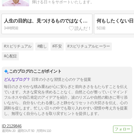
輝ける日々をサポートいたします。
人生の目的は、見つけるものではなく育てていくもの
何もしたくない日
34時間前
5日前
#スピリチュアル
#癒し
#不安
#スピリチュアルヒーラー
#心配症
このブログのここがポイント
日常の小さな習慣と心のケアを提案
毎日のささやかな積み重ねが心に安らぎと前向きさをもたらすことを伝え
ています。大きな変化を求めることなく、自然と心が整っていくマインド
フルネスや自己肯定のアイデアを紹介。波のリズムや自然の動きに寄り添
いながら、自分をいたわる優しさと静かなリセットの大切さを伝え、心の
調和を促します。忙しい日々の中でも取り入れやすい習慣や考え方を提案
し、無理なく自分らしさを取り戻すヒントを提供します。
2129846
週間IN:
20
週間OUT:
50
月間IN:
110