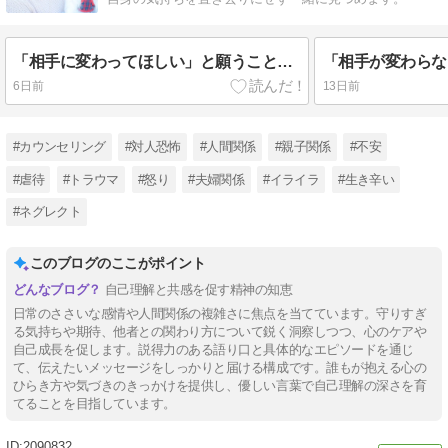
「相手に変わってほしい」と願うことは、すべて依存なのか #475
6日前
13日前
#カウンセリング
#対人恐怖
#人間関係
#親子関係
#不安
#虐待
#トラウマ
#怒り
#夫婦関係
#イライラ
#生き辛い
#ネグレクト
このブログのここがポイント
自己理解と共感を促す精神の知恵
日常のささいな感情や人間関係の複雑さに焦点を当てています。守りすぎ
る気持ちや期待、他者との関わり方について鋭く洞察しつつ、心のケアや
自己成長を促します。説得力のある語り口と具体的なエピソードを通じ
て、伝えたいメッセージをしっかりと届ける構成です。誰もが抱える心の
ひらき方や気づきのきっかけを提供し、優しい言葉で自己理解の深さを育
てることを目指しています。
2090832