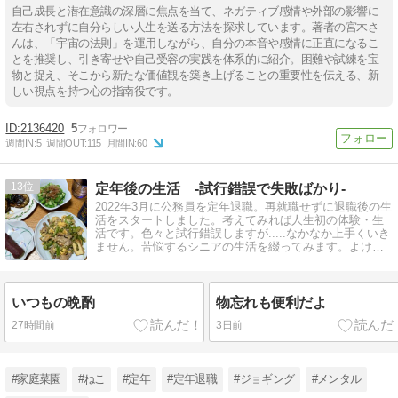
自己成長と潜在意識の深層に焦点を当て、ネガティブ感情や外部の影響に
左右されずに自分らしい人生を送る方法を探求しています。著者の宮木さ
んは、「宇宙の法則」を運用しながら、自分の本音や感情に正直になるこ
とを推奨し、引き寄せや自己受容の実践を体系的に紹介。困難や試練を宝
物と捉え、そこから新たな価値観を築き上げることの重要性を伝える、新
しい視点を持つ心の指南役です。
2136420
5
週間IN:
5
週間OUT:
115
月間IN:
60
13
定年後の生活 -試行錯誤で失敗ばかり-
2022年3月に公務員を定年退職。再就職せずに退職後の生
活をスタートしました。考えてみれば人生初の体験・生
活です。色々と試行錯誤しますが.....なかなか上手くいき
ません。苦悩するシニアの生活を綴ってみます。よけれ
ば覗いてください。
いつもの晩酌
物忘れも便利だよ
27時間前
3日前
#家庭菜園
#ねこ
#定年
#定年退職
#ジョギング
#メンタル