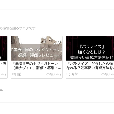
どの感想を綴るブログです
・布
『崩壊世界のナヴィガトーレ
『パラノイズ』どうしたら強
（崩ナヴィ）』評価・感想・レ
なれる？効率良い育成方法を
ビュー【ネタバレON/OFF有】
介
73日前
3ヶ月前
告