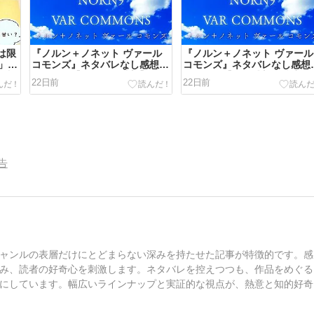
は限
『ノルン＋ノネット ヴァール
『ノルン＋ノネット ヴァール
」～
コモンズ』ネタバレなし感想・
コモンズ』ネタバレなし感想
の違
レビュー【キャラ別感想】
レビュー【全体感想・糖度・
22日前
22日前
評】
告
ャンルの表層だけにとどまらない深みを持たせた記事が特徴的です。感
み、読者の好奇心を刺激します。ネタバレを控えつつも、作品をめぐる
にしています。幅広いラインナップと実証的な視点が、熱意と知的好奇