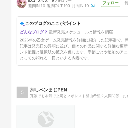
1407587
6
週間IN:
10
週間OUT:
100
月間IN:
10
このブログのここがポイント
BLCD 発売情報 (2026年7月～
最新発売スケジュールと情報を網羅
12月)
7日前
2026年の乙女ゲーム発売情報を詳細に紹介した記事群で
記事は発売日の昇順に並び、個々の作品に関する詳細な更新
ンド把握と選択肢の拡充を促します。季節ごとや追加のアニ
とっての頼れる一冊といえる内容です。
押しペンまじPEN
5
冗談でも本気で上司とノボレスト登山希望？人間関係 お