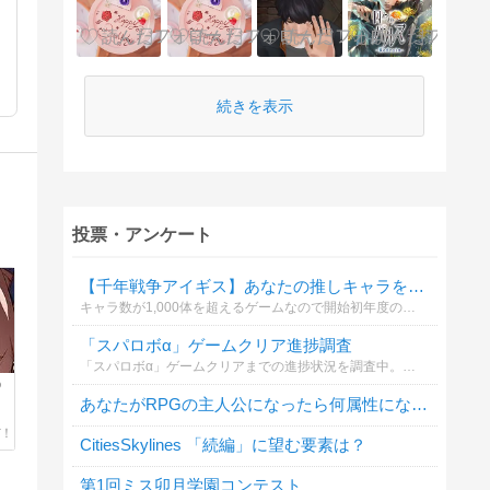
続きを表示
投票・アンケート
【千年戦争アイギス】あなたの推しキャラを教えてください【2013年度編】
キャラ数が1,000体を超えるゲームなので開始初年度のキャラクターに絞っています。49項目しか作れなかった為、男性キャラはプラチナ+王子のみ。要望があれば他の年度その他も作ります。
「スパロボα」ゲームクリア進捗調査
「スパロボα」ゲームクリアまでの進捗状況を調査中。あなたはどこまで進んだことがある？
D
あなたがRPGの主人公になったら何属性になりたい？
CitiesSkylines 「続編」に望む要素は？
第1回ミス卯月学園コンテスト