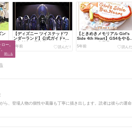
ズン
【ディズニー ツイステッドワ
【ときめきメモリアル Girl's
ンダーランド】公式ガイド+設
Side 4th Heart】GS4をやる
定資料集が愛読書になった件
あたっての必需品です
ロー。

4年前
5年前
す。
閉じる
告
求
がら、登場人物の個性や葛藤も丁寧に描き出します。読者は彼らの運命