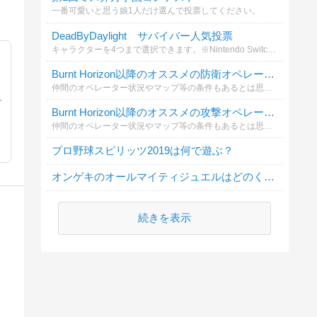
一番可愛いと思う娘1人だけ選んで投票してください。
DeadByDaylight サバイバー人気投票
キャラクターを4つまで選択できます。※Nintendo Switch版ではチャプター「A Nightmare on Elm Street」が無い為、記載しておりません。
Burnt Horizon以降のオススメの防衛オペレーターを選んでください
仲間のオペレーター状況やマップ等の条件もあるとは思いますが、自身が主にどのオペレーターを選択することが多いか、またこのオペがいるときはこのオペを選んでもらえると嬉しいなどの希望があれば記載願います。
各
Burnt Horizon以降のオススメの攻撃オペレーターを選んでください
仲間のオペレーター状況やマップ等の条件もあるとは思いますが、自身が主にどのオペレーターを選択することが多いか、またこのオペがいるときはこのオペを選んでもらえると嬉しいなどの希望があれば記載願います。
プロ野球スピリッツ2019は何で遊ぶ？
オンゲキのオールマイティジュエルはどのくらい所持していますか？
続きを表示