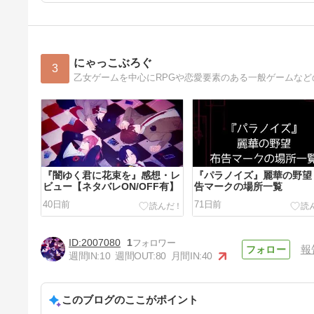
にゃっこぶろぐ
3
乙女ゲームを中心にRPGや恋愛要素のある一般ゲームな
『闇ゆく君に花束を』感想・レ
『パラノイズ』麗華の野望
ビュー【ネタバレON/OFF有】
告マークの場所一覧
40日前
71日前
2007080
1
報
週間IN:
10
週間OUT:
80
月間IN:
40
このブログのここがポイント
『パラノイズ』ホーム画面キャ