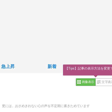
急上昇
新着
【Tips】記事の表示方法を変更
画像表示
文字表
、更には、おさめきれない心の声を不定期に書きためています