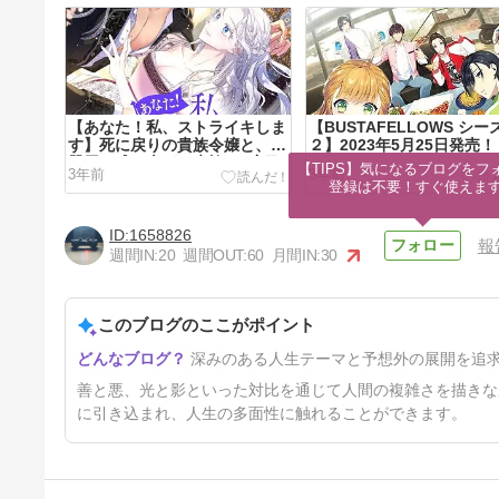
【あなた！私、ストライキしま
【BUSTAFELLOWS シー
す】死に戻りの貴族令嬢と、不
２】2023年5月25日発売！
器用な成り上がり貴族の2度目
【TIPS】気になるブログをフォ
3年前
3年前
の夫婦生活が思いのほか甘い
登録は不要！すぐ使えま
1658826
報
週間IN:
20
週間OUT:
60
月間IN:
30
このブログのここがポイント
【終遠のヴィルシュ -
深みのある人生テーマと予想外の展開を追
ErroR:salvation-】総評：限り
なく絶望に埋もれた希望の物語
5年前
善と悪、光と影といった対比を通じて人間の複雑さを描きな
に引き込まれ、人生の多面性に触れることができます。