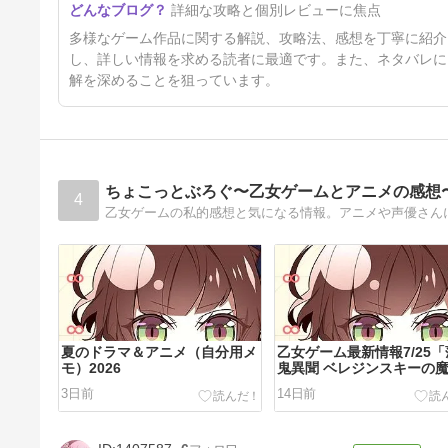
詳細な攻略と個別レビューに焦点
ラの変更方法をわかりやすく解
説！
5ヶ月前
多様なゲーム作品に関する解説、攻略法、感想を丁寧に紹介
し、詳しい情報を求める読者に最適です。また、ネタバレに
解を深めることを狙っています。
ちょこっとぶろぐ〜乙女ゲームとアニメの感想
4
乙女ゲームの私的感想と気になる情報。アニメや声優さん
夏のドラマ＆アニメ（自分用メ
乙女ゲーム最新情報7/25
モ）2026
鬼異聞 ベレジンスキーの
女」他
3日前
14日前