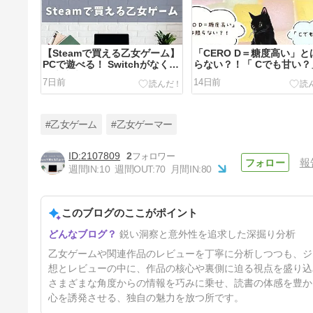
【Steamで買える乙女ゲーム】
「CERO D＝糖度高い」と
PCで遊べる！ Switchがなくて
らない？！「 Cでも甘い？
も大丈夫！
乙女ゲームのCERO CとD
7日前
14日前
いとは～
#乙女ゲーム
#乙女ゲーマー
2107809
2
報
週間IN:
10
週間OUT:
70
月間IN:
80
『勿ノ怪契リ(もののけちぎ
り、ものちぎ)』ネタバレなし
感想・レビュー
このブログのここがポイント
45日前
鋭い洞察と意外性を追求した深掘り分析
乙女ゲームや関連作品のレビューを丁寧に分析しつつも、ジ
想とレビューの中に、作品の核心や裏側に迫る視点を盛り込
さまざまな角度からの情報を巧みに乗せ、読書の体感を豊か
心を誘発させる、独自の魅力を放つ所です。