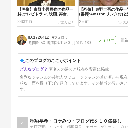
【画像】東野圭吾原作の作品一
【画像】東野圭吾の作品一
覧(テレビドラマ､映画､舞台､漫
(書籍*Amazonリンク付)
画､アニメ)
賞･受章歴
22時間前
2日前
1726412
4
報
週間IN:
50
週間OUT:
750
月間IN:
460
このブログのここがポイント
【画像】斎藤清六の生い立ち
著名人の過去と現在を豊富に掲載
は？若い頃から現在までの経歴
は？結婚は？子供は？
5日前
多彩なジャンルの芸能人やミュージシャンの若い頃から現在
的な一面を掘り下げて紹介しています。その情報の豊かさと
す。
稲垣早希・ロケみつ・ブログ旅を１０倍楽し
4
毎日更新しています。稲垣早希、エヴァンゲリオン、ブロ