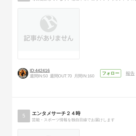
442416
報告
週間IN:
50
週間OUT:
70
月間IN:
160
エンタメサーチ２４時
5
芸能・スポーツ情報を独自目線でお届けします