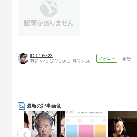
1795323
報告
週間IN:
40
週間OUT:
0
月間IN:
50
最新の記事画像