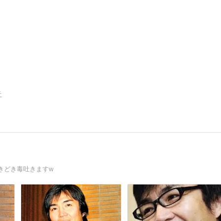
告
きどき毒吐きますw