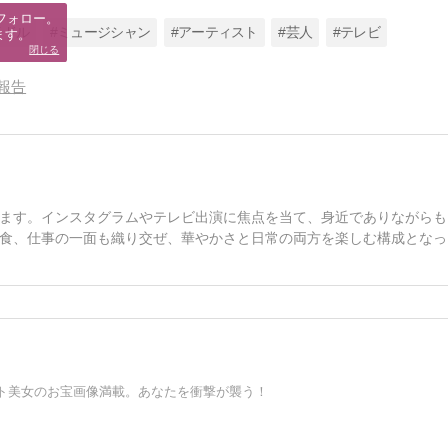
フォロー。

イドル
#ミュージシャン
#アーティスト
#芸人
#テレビ
ます。
閉じる
報告
ます。インスタグラムやテレビ出演に焦点を当て、身近でありながらも
食、仕事の一面も織り交ぜ、華やかさと日常の両方を楽しむ構成となっ
ト美女のお宝画像満載。あなたを衝撃が襲う！