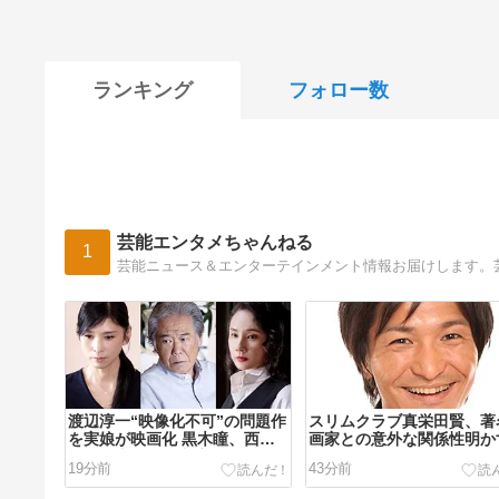
ランキング
フォロー数
芸能エンタメちゃんねる
1
芸能ニュース＆エンターテインメント情報お届けします。
渡辺淳一“映像化不可”の問題作
スリムクラブ真栄田賢、著
を実娘が映画化 黒木瞳、西岡
画家との意外な関係性明か
徳馬、吉田羊が出演
「すげー!」「めちゃくち
19分前
43分前
みました」驚きの声