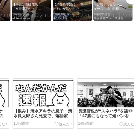
あ
【自民】石破茂氏
【消費税率1％】「下
【朗報】ウェザーニ
川
「支持率下がっても
げるのが筋なんです
ュース、檜山沙耶で
提
必要なことを」「公
けど…」消費減税で
学んだのか別路線で
1時間30分前
1時間30分前
1時間30分前
約違反にならない」
値下がりする分と同
攻めにくるｗ ｗ ｗ ｗ
ねる
all best news
キワメタイ
爆誕芸能ニュース速報
消費減税に重ねて異
じだけ商品を値上げ
論 会合後 ★2 [煮卵
して店頭価格を変え
★]
ない店も…
ケ・
【恨み】清水アキラの息子・清
長瀬智也が“スネハラ”を謝罪
の女
水良太郎さん死去で、落語家・
「47歳にもなって短パンを履
何も
柳家小はだが「いじめ」「暴
き…女性の方々に多大なる不
13時間前
14時間前
行」被害告発
な思いを…」論争に言及