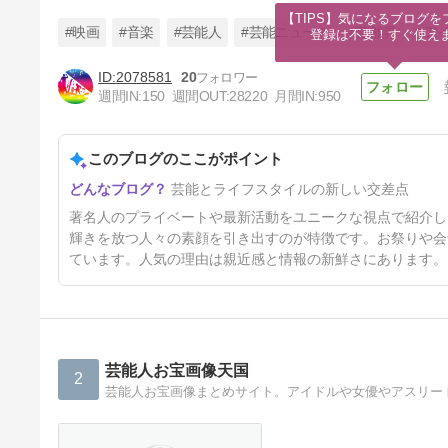
【TIPS】気になるブログを
#映画
#音楽
#芸能人
#芸能ニュース
#芸能界
#ア
登録は不要！すぐ使え
2078581
20
週間IN:
150
週間OUT:
28220
月間IN:
950
3児の母・吉川ひなの「泣きま
した」 息子の“イケメン対
応”に感動
このブログのここがポイント
46分前
芸能とライフスタイルの新しい交差点
著名人のプライベートや最新活動をユニークな視点で紹介し
輝きを放つ人々の素顔を引き出すのが特徴です。お祭りや会
ています。人気の理由は親近感と情報の新鮮さにあります。
芸能人お宝画像天国
2
芸能人お宝画像まとめサイト。アイドルや女優やアスリー