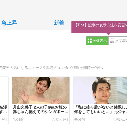
急上昇
新着
【Tips】記事の表示方法を変更
画像表示
文字表
芸能界の気になるニュースや話題のエンタメ情報を随時発信中♪
名漫
舟山久美子 2人の子供&お腹の
「私に後ろ盾がないと確認し
す
赤ちゃん抱えてのシンガポール
何をしてもいいと…」元ジャ
ゃ読
移住準備は「想像の1000倍過
ポケ・斉藤慎二被告公判で被
45分前
46分前
酷でした」
者女性証言