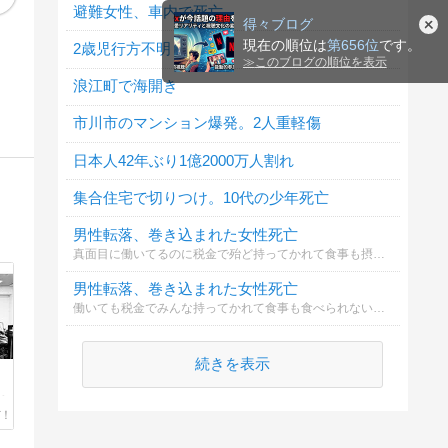
避難女性、車内で死亡
yosugala｜結成から3
【画像】北川景子の
『ラストノート』第5
【高市
得々ブログ
年でNHKホールへ！
最新ショットが話
話 “澄晴”寺西拓
税】自
現在の順位は
第656位
です。
圧倒的歌唱力で快進
題！美しい姿にファ
人、“葵”内田有紀の
陣待望
2歳児行方不明
1時間40分前
2時間前
2時間50分前
3時間3
撃を続ける、ロック
ン騒然
家で眠ってしまう
「財源
雑誌 バディット マガジン｜bhodhit magazine
チャイなエンタメにゃーGO
芸能エンタメちゃんねる
all best
≫
このブログの順位を表示
系アイドル4人組
車」が招
浪江町で海開き
選への“
れ★]
市川市のマンション爆発。2人重軽傷
日本人42年ぶり1億2000万人割れ
集合住宅で切りつけ。10代の少年死亡
男性転落、巻き込まれた女性死亡
真面目に働いてるのに税金で殆ど持ってかれて食事も摂れないとか異常だから
男性転落、巻き込まれた女性死亡
働いても税金でみんな持ってかれて食事も食べられないって異常でしょ？
続きを表示
快