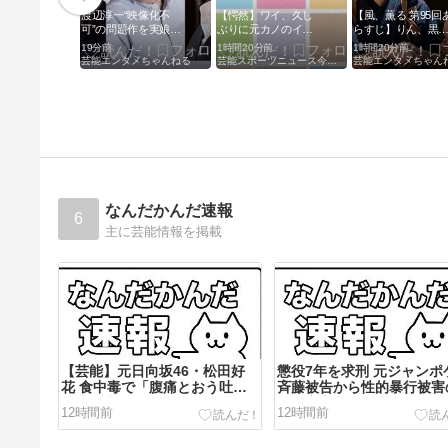
渡辺淳一“映像化不
【愕然】ワイ、久し
【風、薫る 第95回
可”の問題作を実娘が
ぶりに元カノのイン
らすじ】りん、黒
映画化 黒木瞳、西岡
スタ見た結果とんで
医師からの意外な
19分前
1時間20分前
1時間20分前
徳馬、吉田羊が出演
もないことになって
案とは
芸能エンタメちゃんねる
芸能スポーツニュース今日速2ch
芸能エンタメちゃん
た・・・・・・
なんだかんだ速報
6
主に芸能情報を掲載
【芸能】元日向坂46・松田好
懲役7年を求刑 元ジャンポ
花 食中毒で「腹痛とおう吐と
斉藤被告から性的暴行被害
下痢が止まらない」 原因は夏
性「安心して眠りたい」「
12時間前
12時間前
の風物詩だった…「食べた次の
恐れず外を歩きたい」
日に」症状