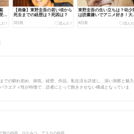
覧
【画像】東野圭吾の若い頃から
東野圭吾の生い立ちは？幼少
と受
死去までの経歴は？死因は？
は読書嫌いでアニメ好き！大
後はエンジニア！
3日前
4日前
告
までの馴れ初め、病気、経歴、作品、私生活を詳述し、深い洞察と魅力
バラエティ性が特徴で、読者にとって飽きさせない構成となっていま
グ旅の内容、ロケみつ、アスカの内容