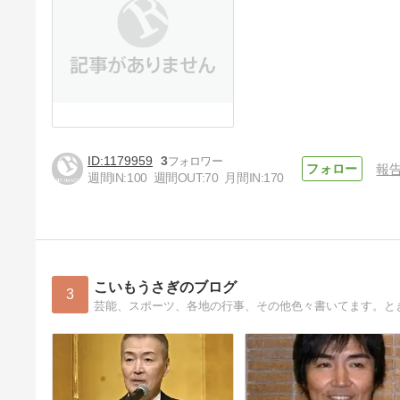
1179959
3
報
週間IN:
100
週間OUT:
70
月間IN:
170
こいもうさぎのブログ
3
芸能、スポーツ、各地の行事、その他色々書いてます。と