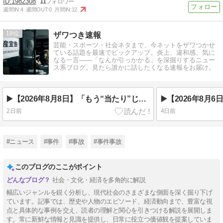
1982308
11
週間IN:
4
週間OUT:
0
月間IN:
12
18
ザワつき速報
芸能・スポーツ・社会ネタまで、今ネットをザワつかせ
ている話題を最速でピックアップ。炎上、違和感、気に
なる一言――「なんか引っかかる」を深掘りするニュー
ス系ブログ。見たら誰かに話したくなる速報をお届け。
▶️【2026年8月8日】「もう“当たり”じゃない…スマホゲーム会社の倒産が過去最多ペースに ユーザーが知らない“サ終”の裏側」
2日前
4日前
#ニュース
#事件
#事故
#事件事故
このブログのここがポイント
社会・文化・経済を多角的に解説
幅広いジャンルを鋭く分析し、現代社会のさまざまな側面を深く掘り下げ
ています。記事では、歴史や人物のエピソード、経済動向まで、豊富な視
点と具体的な事例を交え、読者の理解と関心を引きつける解説を展開しま
す。常に新鮮な情報と見識を提供し、日常に役立つ価値観を提案していま