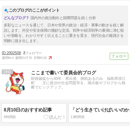
このブログのここがポイント
国内外の政治動向と国際問題を鋭く分析
多彩なニュースを通じて、日本や世界の政治・経済・軍事の動きを鋭く解
説します。外交や安全保障の微妙な交流、戦争や経済戦争の裏側に潜む狙
いや策略を、わかりやすく伝えることに重きを置き、現代社会の複雑さを
明瞭に描き出します。
2002508
2
週間IN:
4
週間OUT:
76
月間IN:
30
16
ここまで書いて委員会的ブログ
財政破綻から60年 再出発、挑戦あるのみ 福島県浪江
町 主に政治や社会問題等を、掲示板やブログから独
断でピックアップ。
8月10日のおすすめ記事
6時間前
13時間前