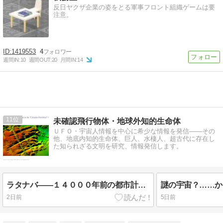
反日ヤクザ企業の姿をとる軍事フロント組織ゲームは要
注意。
1419553
4
週間IN:
10
週間OUT:
20
月間IN:
14
11
未確認飛行物体・地球外知的生命体
ＵＦＯ・宇宙人情報を中心に希少な情報を発信――その
他、地底内知的生命体、巨人、水棲人、超古代に存在し
た知られざる文明を研究、情報発信します。
ラタナバ――１４０００年前の都市計画的に穿（うが）たれた道路網的遺構？
謎の宇宙？……か
2日前
5日前