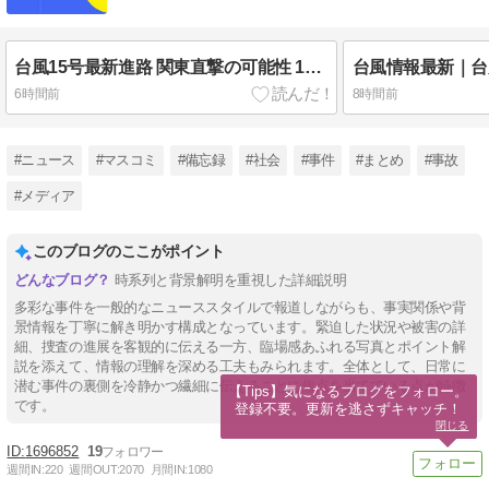
台風15号最新進路 関東直撃の可能性 11日夕方に水戸付近へ接近し東日本・東北で大雨警戒
6時間前
8時間前
#ニュース
#マスコミ
#備忘録
#社会
#事件
#まとめ
#事故
#メディア
このブログのここがポイント
時系列と背景解明を重視した詳細説明
多彩な事件を一般的なニューススタイルで報道しながらも、事実関係や背
景情報を丁寧に解き明かす構成となっています。緊迫した状況や被害の詳
細、捜査の進展を客観的に伝える一方、臨場感あふれる写真とポイント解
説を添えて、情報の理解を深める工夫もみられます。全体として、日常に
潜む事件の裏側を冷静かつ繊細に伝えることに焦点を当てている点が特徴
【Tips】気になるブログをフォロー。

です。
登録不要。更新を逃さずキャッチ！
閉じる
1696852
19
週間IN:
220
週間OUT:
2070
月間IN:
1080