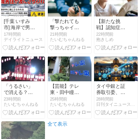
[千葉 いすみ
「撃たれても
【新たな挑
市] 海岸で男性
撃っちゃイカ
戦】認知症ケ
(38)が死亡・
ン」警視庁OB
アに”音”の可
17時間前
21時間前
22時間前
デイライトニュース
たいむちゃんねる
抱きしめ
交際相手と散
が明かす拳銃
能性 40Hzの
歩 写真撮影の
使用の葛藤…
リズムで脳に
際波にさらわ
河内長野「2
刺激
れたとの報
発で射殺」な
道...
ぜ起きた？
「うるさい」
【芸能】テレ
タイ中銀と証
で消える？夏
東・田中瞳ア
券取引委、ス
の風物詩“盆踊
ナが苦言 「面
テーブルコイ
23時間前
25時間前
28時間前
たいむちゃんねる
たいむちゃんねる
日刊タイニュース | タイの今がわかる
り”存続の危機
識のない方々
ン規制を強化
会場数は20年
にカメラを向
へ 2027年2月
で半減 騒音対
けられること
に本格適用
策で“サイレン
に恐怖を」 ロ
全て表示
ト盆ダンス”も
ケ撮影時に勝
手に撮影して