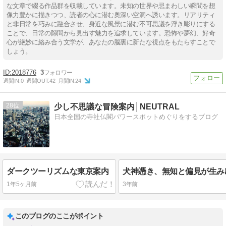
な文章で綴る作品群を収載しています。未知の世界や忌まわしい瞬間を想
像力豊かに描きつつ、読者の心に潜む奥深い空洞へ誘います。リアリティ
と非日常を巧みに融合させ、身近な風景に潜む不可思議を浮き彫りにする
ことで、日常の隙間から見出す魅力を追求しています。恐怖や夢幻、好奇
心が絶妙に絡み合う文学が、あなたの脳裏に新たな視点をもたらすことで
しょう。
2018776
3
週間IN:
0
週間OUT:
42
月間IN:
24
28
少し不思議な冒険案内│NEUTRAL
日本全国の寺社仏閣パワースポットめぐりをするブログ
ダークツーリズムな東京案内
1年5ヶ月前
3年前
このブログのここがポイント