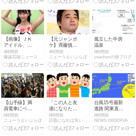
調査か…
【画像】ＪＫ
【元ジャンポ
孤立した中房
アイドル、ス
ケ】斉藤慎二
温泉
ク水で客席ダ
被告のTikTok
4時間前
4時間前
6時間前
爆誕芸能ニュース速報
ニューうえいぶらぼ
usachanの旅ブログ
イブし身体を
ライブが拡
触られまくる
散、「末期状
ｗｗｗｗ
態」と話題に
【山手線】満
「この人と友
台風15号最新
員電車にベビ
達になりた
進路 関東直撃
ーカーで炎上
い！」と思わ
の可能性 11日
6時間前
6時間前
6時間前
ニューうえいぶらぼ
話題になれば良いな〜、このブログ
NEWS OBSERVATORY JAPAN
JR東日本が示
れる人が無意
夕方に水戸付
した見解とは⁈
識にやってい
近へ接近し東
る神習慣
日本・東北で