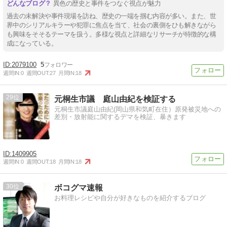
異色の歴史と事件をつなぐ視点が魅力
過去の未解決や事件現場を訪ね、歴史の一端を掴む内容が多い。また、世
界中のシリアルキラーや犯罪に焦点を当て、社会の裏側をひも解きながら
も興味をそそるテーマを扱う。多様な視点と詳細なリサーチが特徴的な構
成になっている。
2079100
5
週間IN:
0
週間OUT:
27
月間IN:
18
29
元桐生市議 庭山由紀を検証する
元桐生市議庭山由紀(岡山県和気町在住）原発被災地への
差別・放射能に関するデマを検証、暴きます
1409905
週間IN:
0
週間OUT:
18
月間IN:
18
30
ボコグマ速報
お料理レシピや自分が好きなものを紹介するブログ