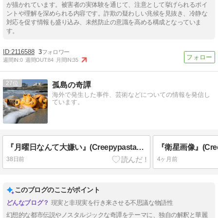
が描かれています。被害者の実体験を通じて、注意として挙げられるポイ
ントや理解を深められる内容です。詐欺の疑わしい兆候を見抜き、冷静な
対応を促す情報も盛り込み、未然防止の意識を高める構成となっていま
す。
2116588
3
週間IN:
0
週間OUT:
84
月間IN:
35
27
孤島の奇譚
海外で発生した事件、芸術などについての情報を発信し
ています。
『月曜日なんて大嫌い』(Creepypasta私家訳、原題“I Hate Mondays”)
38日前
4ヶ月前
このブログのここがポイント
現実と非現実を行き来させる不思議な物語性
幻想的な都市伝説やノスタルジックな奇譚をテーマに、独自の解釈と華麗