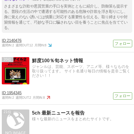
さまざまな詐欺や悪質営業の手口を実例とともに紹介し、防御策も提示す
る。普段の生活の中で遭遇する可能性のある危険や詐欺を浮き彫りにし、
身に覚えのない誘いには慎重に対応する重要性を伝える。取り締まりや対
策情報を通じて、巧妙な手口に騙されない目を養うことに焦点を当ててい
る。
2140476
週間IN:
2
週間OUT:
12
月間IN:
8
20
鮮度100％旬ネット情報
ジャンルは、芸能、スポーツ、アニメ等、様々なものを
取り扱ってます。 サイト名通り毎日の情報を是非ご覧く
ださい！！
1954345
週間IN:
2
週間OUT:
2
月間IN:
8
21
5ch 最新ニュースを報告
様々な最新のニュースをまとめたサイトです。