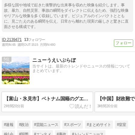
多様な国や地域で起きた衝撃的な出来事を収めた映像を紹介します。事
故、暴力、自然災害、事故の瞬間をダイレクトに伝えるため、強烈な映像
やリアルな映像を多く収録しています。ビジュアルのインパクトととも
に、見ごたえのある瞬間を伝え、日常から離れた現実の厳しさと驚きに直
面させる構成です。
2139471
13
週間IN:
65
週間OUT:
1515
月間IN:
480
5
ニューうえいぶらぼ
当サイトは、最新のトレンドやニュースの情報について
まとめています。
【富山・氷見市】ベトナム国籍のグエン容疑者ら２人を逮捕‼ 太陽光発電所から銅線ケーブル2210キロを盗む
2時間20分前
3時間20分前
#速報
#政治
#芸能ニュース
#スポーツ
#まとめサイト
#皇室
#社会
#国際
#エンタメ
#事故
#トレンドニュース