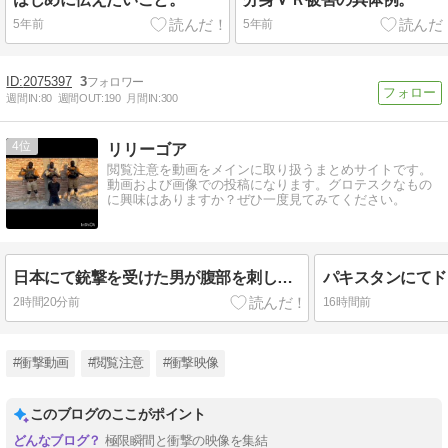
5年前
5年前
2075397
3
週間IN:
80
週間OUT:
190
月間IN:
300
4
リリーゴア
閲覧注意を動画をメインに取り扱うまとめサイトです。
動画および画像での投稿になります。グロテスクなもの
に興味はありますか？ぜひ一度見てみてください。
日本にて銃撃を受けた男が腹部を刺し、死亡
2時間20分前
16時間前
#衝撃動画
#閲覧注意
#衝撃映像
このブログのここがポイント
極限瞬間と衝撃の映像を集結