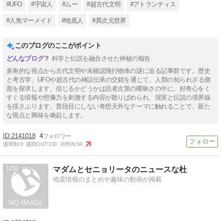
#UFO
#宇宙人
#ムー
#超古代文明
#アトランティス
#人魚マーメイド
#地底人
#異次元世界
このブログのここがポイント
科学と伝説を融合させた神秘の報告
多角的な視点から古代文明や未確認飛行物体の謎に迫る記事群です。歴史
と考古学、UFOや超古代の神話伝承の交錯を通じて、人類の知られざる側
面を探求します。信じるかどうかは読者次第の曖昧さの中に、好奇心をく
すぐる情報や想像力を刺激する内容が散りばめられ、現実と伝説の境界線
を揺さぶります。普段目にしない奇想天外なテーマに触れることで、新た
な視点と興味を喚起します。
2141018
4
週間IN:
8
週間OUT:
100
月間IN:
34
12
マダムとセニョリータのニュースな杜
地震情報のまとめや趣味の動画が掲載