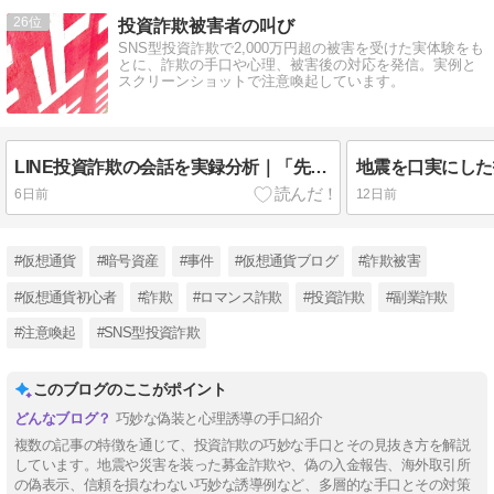
26
投資詐欺被害者の叫び
SNS型投資詐欺で2,000万円超の被害を受けた実体験をも
とに、詐欺の手口や心理、被害後の対応を発信。実例と
スクリーンショットで注意喚起しています。
LINE投資詐欺の会話を実録分析｜「先生」とサポート役が信用を築く流れ
6日前
12日前
#仮想通貨
#暗号資産
#事件
#仮想通貨ブログ
#詐欺被害
#仮想通貨初心者
#詐欺
#ロマンス詐欺
#投資詐欺
#副業詐欺
#注意喚起
#SNS型投資詐欺
このブログのここがポイント
巧妙な偽装と心理誘導の手口紹介
複数の記事の特徴を通じて、投資詐欺の巧妙な手口とその見抜き方を解説
しています。地震や災害を装った募金詐欺や、偽の入金報告、海外取引所
の偽表示、信頼を損なわない巧妙な誘導例など、多層的な手口とその対策