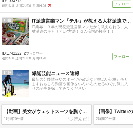
1334713
週間IN:
8
週間OUT:
6
月間IN:
26
13
IT派遣営業マン「テル」が教える人材派遣で稼ぐ技術！
IT業界１３年の現役派遣営業マンだから教えられる、人
材派遣のキャリアUP方法！収入倍増の極意！！
1742222
2
週間IN:
6
週間OUT:
8
月間IN:
26
14
爆誕芸能ニュース速報
最新の芸能情報やスポーツや政治など幅広い記事があり
ますおもしろ動画や画像をいろいろのせるのでお気に入
りの記事を探してみてください
【動画】美女がウェットスーツを脱ぐだけの動画、なぜか900万回以上再生されてしまうwww
1時間20分前
2時間20分前