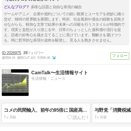
多様な話題と自由な表現の融合
ゲームやアニメ、企業や規約についての鋭い観察とユーモアを絶妙に織り
交ぜ、独特の世界観を展開します。時折、社会風刺や過去の経験を反映さ
せながらも、軽快な文章で結果や未来への示唆を行うスタイルが特徴的で
す。現実と妄想が入り混じる中、日常のちょっとした違和感や流行を捉
え、読者の好奇心を掻き立てることに長けています。難解さを避けつつ
も、時に哲学的な表現や皮肉を駆使し、見る人を飽きさせません。
2026975
28
週間IN:
19
週間OUT:
103
月間IN:
86
8
CamTalk〜生活情報サイト
生活情報・ニュース
コメの民間輸入、前年の95倍に 国産高騰、関税を払っても外国産に割安感
与野党「消費税減
7ヶ月前
7ヶ月前