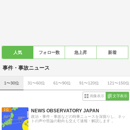
人気
フォロー数
急上昇
新着
事件・事故ニュース
1〜30位
31〜60位
61〜90位
91〜120位
121〜150位
画像表示
文字表示
1
NEWS OBSERVATORY JAPAN
政治・事件・事故などの時事ニュースを深掘りし、ネッ
トの声や世論の動向も交えて速報・解説します 。