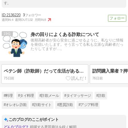
す。
2136220
3
週間IN:
4
週間OUT:
132
月間IN:
8
19
身の回りによくある詐欺について
後期高齢者が安心安全に過ごせるように、私なりに情報
を発信いたします。そう言ってる私も立派な高齢者だっ
たりしてますが…。
ペテン師（詐欺師）だって生活があるので捕まりたくない！？
訪問購入業者？押
75日前
76日前
#料理
#タイ料理
#詐欺メール
#タイマッサージ
#詐欺
#オレオレ詐欺
#詐欺サイト
#悪質詐欺
#アジア料理
このブログのここがポイント
暗躍する悪質商法を鋭く解明