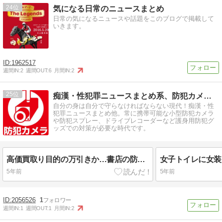
24
気になる日常のニュースまとめ
日常の気になるニュースや話題をこのブログで掲載して
いきます。
1962517
週間IN:
2
週間OUT:
6
月間IN:
2
25
痴漢・性犯罪ニュースまとめ系、防犯カメラ＆防犯グッズ
自分の身は自分で守らなければならない現代！痴漢・性
犯罪ニュースまとめ他。常に携帯可能な小型防犯カメラ
や防犯スプレー、ドライブレコーダーなど護身用防犯グ
ッズでの対策が必要な時代です。
高価買取り目的の万引きか…書店の防犯カメラで逮捕
5年前
5年前
2056526
1
週間IN:
1
週間OUT:
1
月間IN:
2