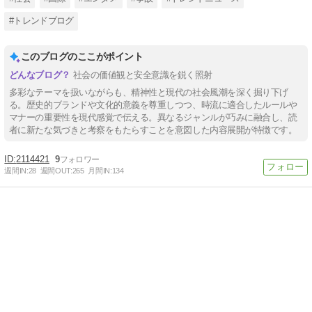
#トレンドブログ
このブログのここがポイント
社会の価値観と安全意識を鋭く照射
多彩なテーマを扱いながらも、精神性と現代の社会風潮を深く掘り下げ
る。歴史的ブランドや文化的意義を尊重しつつ、時流に適合したルールや
マナーの重要性を現代感覚で伝える。異なるジャンルが巧みに融合し、読
者に新たな気づきと考察をもたらすことを意図した内容展開が特徴です。
2114421
9
週間IN:
28
週間OUT:
265
月間IN:
134