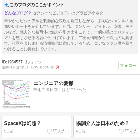
このブログのここがポイント
セクシーなビジュアルとグラビア小ネタ
華やかなビジュアルと刺激的な表現を駆使しながら、多彩なジャンルの画
像やレポートを紹介しています。巨乳、ダンサー、アイドル、女優、モデ
ルなど、魅力的な被写体の魅力を引き出すことで、一瞬の美とエロティシ
ズムを感じさせる内容に仕上げています。二次元情報から三次元の写真ま
で、視覚を楽しませる情報発信に徹しているため、コアなファン層を惹き
つけることに特化しています。
1964537
1
週間IN:
6
週間OUT:
1035
月間IN:
12
15
エンジニアの憂鬱
技術立国日本！はどこいった
SpaceXは幻想？
協調介入は日本のため？
5日前
6日前