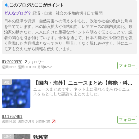
このブログのここがポイント
経済・自然・社会の多角的切り口で展開
日本の経済や資源、自然災害への備えを中心に、政治や社会の動きに焦点
を当てています。米の輸入拡大や価格動向、レアアースの国内資源化、政
治家の動きなど、未来に向けた重要なポイントを明るく伝えることで、読
者の関心を引き付けています。全体を通じて、日本の持続性や独立性を強
く意識した内容構成となっており、堅苦しくなく親しみやすく、時にユー
モアも交えながら情報を伝えています。
2029970
2
週間IN:
12
週間OUT:
30
月間IN:
52
9
【国内・海外】ニュースまとめ【芸能・科学・エトセトラ】
ニュースまとめです。ネット上に溢れるあらゆるニュー
スをもとにした議論をまとめました。
1767481
週間IN:
10
週間OUT:
8
月間IN:
30
10
執務室