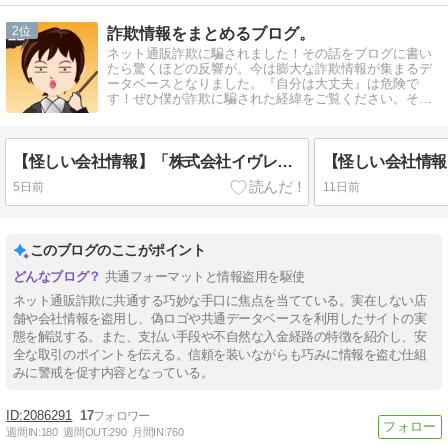
2
詐欺情報をまとめるブログ。
ネット通販詐欺に騙されました！その話をブログに書い
たら驚くほどの反響が。今は膨大な詐欺情報が集まるデ
ータベースとなりました。『自分は大丈夫』は危険で
す！ぜひ僕が詐欺に騙された経緯をご覧ください。そし
てブログの応援をお願いします！
【怪しい会社情報】「株式会社イヴレス」という会社は信用できる？
5日前
11日前
このブログのここがポイント
共通フォーマットと情報盗用を駆使
ネット通販詐欺に共通する巧妙な手口に焦点を当てている。実在しない店
舗や会社情報を盗用し、偽ロゴや共通データベースを利用したサイトの実
態を解説する。また、支払い手段や不自然な入金経路の特徴を紹介し、安
全な取引のポイントを伝える。信頼を装いながらも巧みに情報を盗む仕組
みに警戒を促す内容となっている。
2086291
17
週間IN:
180
週間OUT:
290
月間IN:
760