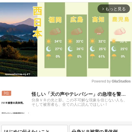
もっと見る
arrow_forward_ios
Powered by 
GliaStudios
Mute
3
怪しい「天の声やテレパシー」の急増を警告する！
分身ＶＲの光と影。この不可解な現象を信じない人も、
そして被害者も、全ての人に読んでほしい！
はじめに伝えたいこと。
分身ＶＲ被害の具体例。