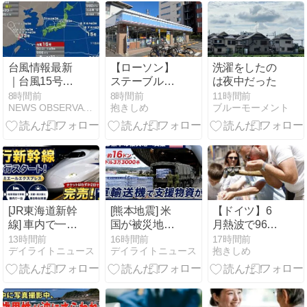
大雨警戒
台風情報最新
【ローソン】
洗濯をしたの
｜台風15号は
ステーブルコ
は夜中だった
11日東北上陸
インの店頭決
8時間前
8時間前
11時間前
NEWS OBSERVATORY JAPAN
抱きしめ
ブルーモーメント
へ 12日に東日
済の実証実験
本横断、台風
16号は日本へ
の影響なし
[JR東海道新幹
[熊本地震] 米
【ドイツ】6
線] 車内で一夜
国が被災地へ
月熱波で9600
を過ごして翌
飲料水約16tを
人死亡 冷房普
13時間前
16時間前
17時間前
デイライトニュース
デイライトニュース
抱きしめ
朝に京都 新大
支援・グラス
及せず備え不
阪に到着・特
駐日米大使が
足
別列車を運
県知事を訪
行！
問！