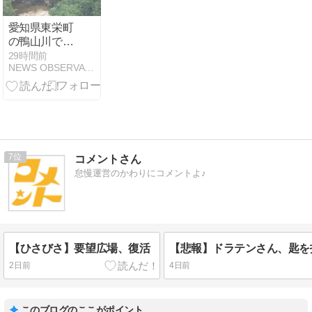
くる人に注意
喚起
愛知県東栄町
の鴨山川で40
歳父親死亡 川
29時間前
NEWS OBSERVATORY JAPAN
遊び中に溺れ
た息子を助け
ようと ライフ
ジャケット着
用せず
7
コメントさん
怠慢運営のかわりにコメントよ♪
【ひさびさ】要望広場、復活
2日前
4日前
このブログのここがポイント