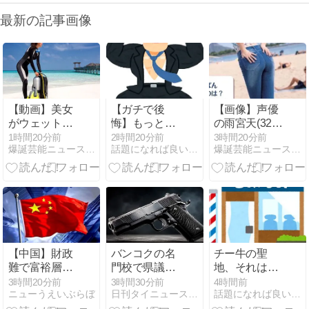
最新の記事画像
【動画】美女
【ガチで後
【画像】声優
がウェットス
悔】もっと早
の雨宮天(32)
ーツを脱ぐだ
く知りたかっ
さん、プリケ
1時間20分前
2時間20分前
3時間20分前
爆誕芸能ニュース速報
話題になれば良いな〜、このブログ
爆誕芸能ニュース速報
けの動画、な
た〇〇の真の
ツ全開のサー
ぜか900万回
実力
ビスショット
以上再生され
をしてしまう
てしまうwww
ｗｗｗ
【中国】財政
バンコクの名
チー牛の聖
難で富裕層の
門校で県議の
地、それは床
海外資産を徹
息子が拳銃を
屋。
3時間20分前
3時間30分前
4時間前
ニューうえいぶらぼ
日刊タイニュース | タイの今がわかる
話題になれば良いな〜、このブログ
底調査 25年以
突きつけ同級
上前まで遡及
生を脅す騒動