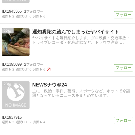
1943366
1
週間IN:
2
週間OUT:
6
月間IN:
6
22
運知糞陀の踏んでしまったヤバイサイト
ヤバイサイトを毎日紹介します。グロ映像・交通事故・
ドライブレコーダ・化粧詐欺など。トラウマ注意…。
1395099
2
週間IN:
2
週間OUT:
6
月間IN:
6
23
NEWSナウ＠24
主に、政治・事件、芸能、スポーツなど、ホットで今話
題となっているニュースをまとめています。
1937916
週間IN:
2
週間OUT:
2
月間IN:
4