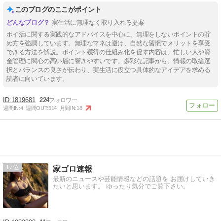
このブログのここがポイント
実生活に無理なく取り入れる提案
ポイ活に関する実践的なアドバイスを中心に、無理をしないポイントの貯
め方を強調しています。無理なマネは避け、自然な習慣でメリットを享受
できる方法を解説。ポイント獲得の仕組み化を促す内容は、忙しい人や資
金管理に関心の高い層に響きやすいです。多彩な記事から、情報の取捨選
択とバランスの良さが伝わり、実生活に役立つ具体的なアイデアを求める
読者に向いています。
1819681
224
週間IN:
4
週間OUT:
514
月間IN:
18
17
家ゴロ速報
最新のニュースや芸能情報などの話題を お届けしていき
たいと思います。 ゆったり気分でご覧下さい。