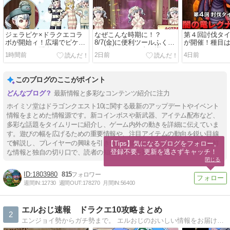
ジェラピケ×ドラクエコラ
なぜこんな時期に！？
第４回討伐タ
ボが開始ィ！広場でピケス
8/7(金)に便利ツールふくび
が開催！種目
ラバンドの配布もあるぞ
き更新でしぐさ書が増える
グナード５や
1時間前
2日前
4日前
ぞ
このブログのここがポイント
最新情報と多彩なコンテンツ紹介に注力
ホイミソ堂はドラゴンクエスト10に関する最新のアップデートやイベント
情報をまとめた情報源です。新コインボスや新武器、アイテム配布など、
多彩な話題をタイムリーに紹介し、ゲーム内外の動きを詳細に伝えていま
す。遊びの幅を広げるための重要情報や、注目アイテムの動向を鋭い目線
で解説し、プレイヤーの興味を引きつける構成となっています。常に新鮮
【Tips】気になるブログをフォロー。

登録不要。更新を逃さずキャッチ！
な情報と独自の切り口で、読者の知的好奇心を満たします。
閉じる
1803980
815
週間IN:
12730
週間OUT:
178270
月間IN:
56400
エルおじ速報 ドラクエ10攻略まとめ
2
エンジョイ勢からガチ勢まで。 エルおじのおいしい情報をお届けします！