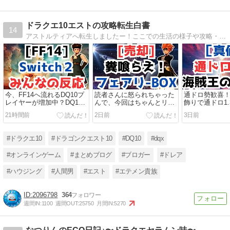
ドラクエ10エストの攻略転生白書
14
アストルティアへ転生しましたー！ここでの生活の様子や攻略・金策・イベント等の情報を発信していきます。ドレア・ハウジング・職人・攻略・アップデート情報等の日常の記事を書いて行きます。
今、FF14へ流れるDQ10プ
読者さんに怒られちゃった
通ドロ勢歓喜
レイヤーが増加中？DQ10
んで、今回はちゃんとリア
飾りで通ドロ1
界隈でFF14の話題が急増
ルグッズを売って来ました
特に恩恵が得
21時間前
2日前
3日前
中！
よっと！
ついて
#ドラクエ10
#ドラゴンクエスト10
#DQ10
#dqx
#オンラインゲーム
#まとめブログ
#ブロガー
#ドレア
#ハウジング
#人間男
#エスト
#エテメン貴族
2096798
364
週間IN:
1100
週間OUT:
25750
月間IN:
5270