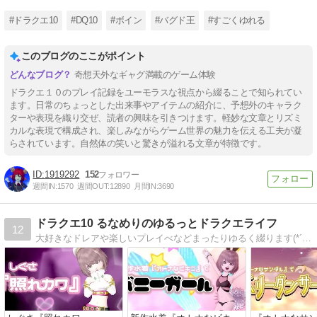
#ドラクエ10
#DQ10
#ボイン
#バグド王
#すごくゆれる
このブログのここがポイント
奇想天外なギャグ満載のゲーム体験
ドラクエ１０のプレイ記録をユーモラスな視点から綴ることで知られてい
ます。日常のちょっとした出来事やアイテムの紹介に、予想外のキャラク
ターや表現を織り交ぜ、読者の興味を引きつけます。軽妙な文章とリズミ
カルな表現で構成され、楽しみながらゲーム世界の魅力を伝える工夫が凝
らされています。自然体の笑いと驚きが溢れる文章が特徴です。
1919292
152
週間IN:
1570
週間OUT:
12890
月間IN:
3690
ドラクエ10 るなめりのゆるっとドラクエライフ
12
大好きなドレアや楽しいプレイべなどまったりゆるく綴ります(*´ω｀*)♪ドレアはレシピも公開中！