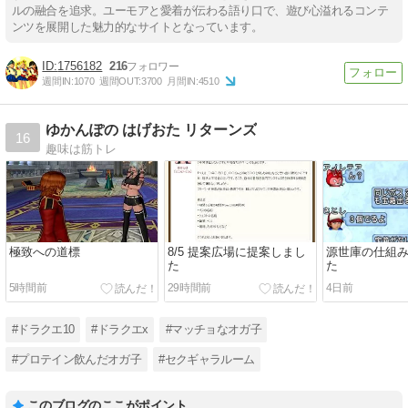
ルの融合を追求。ユーモアと愛着が伝わる語り口で、遊び心溢れるコンテ
ンツを展開した魅力的なサイトとなっています。
1756182
216
週間IN:
1070
週間OUT:
3700
月間IN:
4510
ゆかんぽの はげおた リターンズ
16
趣味は筋トレ
極致への道標
8/5 提案広場に提案しまし
源世庫の仕組
た
た
5時間前
29時間前
4日前
#ドラクエ10
#ドラクエx
#マッチョなオガ子
#プロテイン飲んだオガ子
#セクギャラルーム
このブログのここがポイント