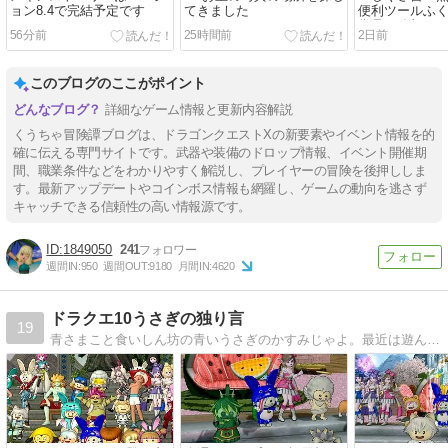
ョン8.4で完結予定です
てきました
便利ツールふく
賞品に追加さ
56分前
25時間前
2日前
このブログのここがポイント
詳細なゲーム情報と更新内容解説
くうちゃ冒険譚ブログは、ドラゴンクエストXの新要素やイベント情報を的
確に伝える専門サイトです。武器や装備のドロップ情報、イベント開催期
間、職業条件などをわかりやすく解説し、プレイヤーの冒険を後押ししま
す。最新アップデートやコインボス情報も網羅し、ゲームの動向を逃さず
キャッチできる信頼性の高い情報源です。
1849050
241
週間IN:
950
週間OUT:
9180
月間IN:
4620
ドラクエ10うさぎの独り言
19
青さまこと食いしん坊の青いうさぎのかすみじゃよ。最近は遊んだお写真とYouTube配信時のスライドショーに載せたリスナー様の食べ物写真を毎日の記事にしてるうさよ。