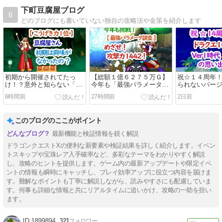
下町豆腐屋ブログ
8
どのブログにも書いていない独自の攻略法や金策を紹介します
初期から開催されてたっ
【総額１億６２７５万Ｇ】
祝☆１４周年
け！？意外と知らない「最
今年も「最強パラメータ調
られないバー
強パラメータ調査」の歴史
査」に挑戦！アストルティ
の「ふくびき
6時間前
27時間前
2日前
を徹底解説！！
ア最強のこうげき力１位に
出！！
向けた激アツ奮闘記！！！
このブログのここがポイント
最新機能と検証情報を鋭く解説
ドラゴンクエストXの便利な新要素や検証結果を詳しく紹介します。イベン
トスキップや宝珠レア入手確率など、多彩なテーマをわかりやすく解説
し、攻略のヒントを提供します。ゲーム内の最新アップデートや限定イベ
ントの情報も瞬時にキャッチし、プレイ効率アップに役立つ内容を届けま
す。難解なポイントも丁寧に解説しながら、読みやすさにも配慮していま
す。何事も詳細な情報と共にリアルタイムに追いかけ、攻略の一助を担い
ます。
1899894
321