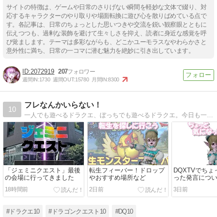
サイトの特徴は、ゲームや日常のさりげない瞬間を軽妙な文体で綴り、対
応するキャラクターのやり取りや場面転換に遊び心を散りばめている点で
す。各記事は、日常のちょっとした思いつきや交流を鋭い観察眼とともに
伝えつつも、過剰な装飾を避けて生々しさを抑え、読者に身近な感覚を呼
び覚まします。テーマは多彩ながらも、どこかユーモラスなやわらかさと
意外性に満ち、日常の一コマに潜む魅力を絶妙に引き出しています。
2072919
207
週間IN:
1730
週間OUT:
15780
月間IN:
8300
フレなんかいらない！
10
一人でも遊べるドラクエ、ぼっちでも遊べるドラクエ。今日も一人楽しくアストルティアを冒険中！
「ジェミニクエスト」最後
転生フィーバー！ドロップ
DQXTVでち
の会場に行ってきました
やおすすめ場所など
った発言につ
18時間前
2日前
3日前
#ドラクエ10
#ドラゴンクエスト10
#DQ10