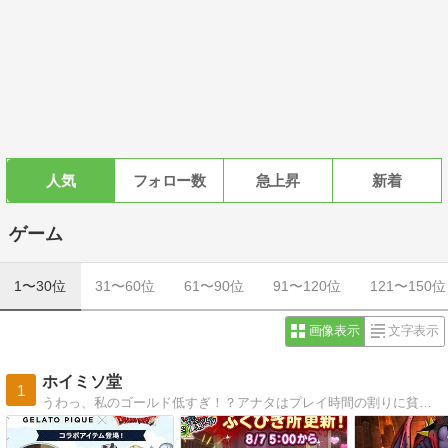
人気
フォロー数
急上昇
新着
ゲーム
1〜30位
31〜60位
61〜90位
91〜120位
121〜150位
画像表示
文字表示
ホイミソ堂
1
うわっ、私のゴールド低すぎ！？アナタはプレイ時間の割りに貧弱な装備に身を包み歯を食いしばってプレイしてません？プロが優しくアドバイス。スマホ完全対応