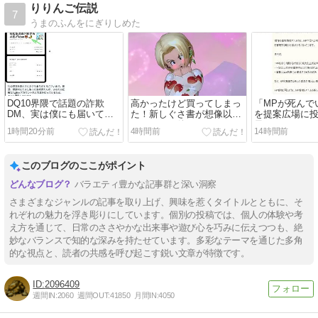
りりんご伝説
7
うまのふんをにぎりしめた
DQ10界隈で話題の詐欺
高かったけど買ってしまっ
「MPが死んで
DM、実は僕にも届いてい
た！新しぐさ書が想像以上
を提案広場に
ました
にかわいい件
果…
1時間20分前
4時間前
14時間前
このブログのここがポイント
バラエティ豊かな記事群と深い洞察
さまざまなジャンルの記事を取り上げ、興味を惹くタイトルとともに、そ
れぞれの魅力を浮き彫りにしています。個別の投稿では、個人の体験や考
え方を通じて、日常のささやかな出来事や遊び心を巧みに伝えつつも、絶
妙なバランスで知的な深みを持たせています。多彩なテーマを通じた多角
的な視点と、読者の共感を呼び起こす鋭い文章が特徴です。
2096409
週間IN:
2060
週間OUT:
41850
月間IN:
4050