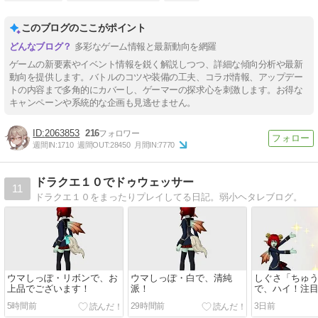
このブログのここがポイント
多彩なゲーム情報と最新動向を網羅
ゲームの新要素やイベント情報を鋭く解説しつつ、詳細な傾向分析や最新
動向を提供します。バトルのコツや装備の工夫、コラボ情報、アップデー
トの内容まで多角的にカバーし、ゲーマーの探求心を刺激します。お得な
キャンペーンや系統的な企画も見逃せません。
2063853
216
週間IN:
1710
週間OUT:
28450
月間IN:
7770
ドラクエ１０でドゥウェッサー
11
ドラクエ１０をまったりプレイしてる日記。弱小ヘタレブログ。
ウマしっぽ・リボンで、お
ウマしっぽ・白で、清純
しぐさ「ちゅ
上品でございます！
派！
で、ハイ！注
5時間前
29時間前
3日前