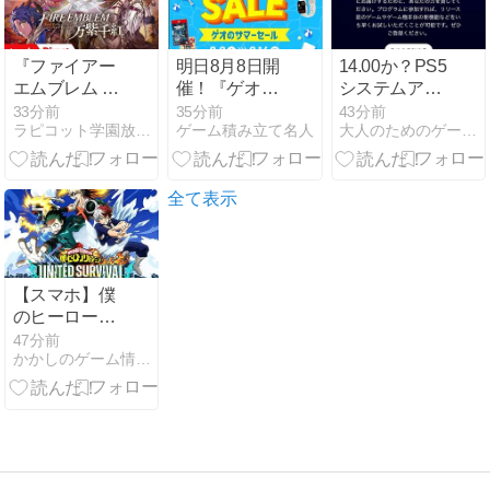
らが本当の光
の戦士なんだ
がw
『ファイアー
明日8月8日開
14.00か？PS5
エムブレム 万
催！『ゲオの
システムアッ
紫千紅』予約
サマーセール
プデートのベ
33分前
35分前
43分前
ラピコット学園放送局
ゲーム積み立て名人
大人のためのゲーム講座
特典・店舗特
2026」2点同
ータ版 リリー
典まとめ｜限
時購入で500
ス開始
定版の中身・
円引き！注目
声優一覧
はswitch版
全て表示
「ドラクエⅠ
＆Ⅱ」3,480
円！
【スマホ】僕
のヒーローア
カデミア
47分前
かかしのゲーム情報局
UNITED
SURVIVAL／
gumi・KLab