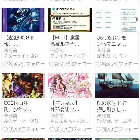
ｗ
【遊戯OCG情
【FEH】魔器
喋れるポケモ
報】
温泉ルフ子の
ンってニャー
ORIGINAL
魔器はまさか
スやミューツ
25分前
26分前
26分前
スターライト速報
ファイアーエムブレム攻略・情報まとめ チキ速
徒歩のポケモン まとめブログ
ARTWORK
のアヒル。こ
ー以外でい
COLLECTION
れが世界のこ
る？
に『神を超え
とわりと生者
たしもべ－青
の運命を歪め
眼の究極竜』
る魔器かぁ
が新規収録決
定！
CC2松山洋
【デレマス】
船の形を手で
氏、少年ジャ
外部委託企業
押し引きして
ンプ編集部に
「せめて売れ
作る
26分前
26分前
26分前
ゆるゲーマー遅報
本田未央ちゃん応援まとめ速報
PixMofu ゲーム情報 × コミュニティ × 自作アプリ
ブロックされ
るキャラとコ
『ShipShaper』、
る。25年以上
ラボするか」
9月3日から早
ずっと一緒に
声無しマイオ
期アクセス開