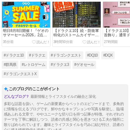
明日8月8日開催！『ゲオの
【ドラクエ10】続・防衛軍
【ドラクエ10
サマーセール2026」2点同
特化のストームカイザー装
首飾り」通常
時購入で500円引き！注目
備
値完成に１億G
35分前
3時間50分前
27時間前
はswitch版「ドラクエⅠ＆
模様！！今は
Ⅱ」3,480円！
い通ドロ腕が
#ドラクエ10
#ドラクエ
#ドラゴンクエスト
#DQ10
#DQX
#群馬県
#レトロゲーム
#ドラクエ3
#ゲオセール
#ドラゴンクエストX
このブログのここがポイント
最新情報とライフスタイルの融合と深化
多彩な話題を扱い、ゲームの新要素からペットのエピソードまで、多角的
に情報を伝えるブログです。鮮やかなキャプションや写真を駆使し、臨場
感あふれる文章で、ややユニークな切り口を持つ記事が特徴。それぞれの
テーマを丁寧に解説しつつ、読者の共感と関心を惹きつける工夫が随所に
散りばめられています。趣味とライフスタイルを巧みに結び付け、読者の
心に残る情報発信を追求しています。