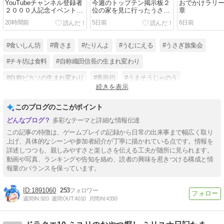
YouTubeチャンネル登録者
今週のトップテン掲示板２
おでかけラリ
２０００人記念イベントの
位の家を見に行ったうさ
章
レポート
【動画有】
20時間前
5日前
6日前
#食いしん坊
#青さま
#たりんよ
#うむにえる
#うさぎ族集会
#チキ坊は食料
#自称織田信長の生まれ変わり
#自称ピカソの生まれ変わり
#青画伯
#うまそうじゃのう
続きを表示
#青防衛軍
#YouTubeチャンネル登録3000人目指してます
このブログのここがポイント
多彩なテーマと詳細な情報伝達
この記事の特徴は、ゲームプレイの記録から日常の出来事まで幅広く取り
上げ、具体的なシーンや参加者紹介が丁寧に描かれている点です。情報を
詳述しつつも、親しみやすさと楽しさを伝える工夫が随所に見られます。
動画や写真、ランキングや告知を絡め、読者の興味を惹きつける構成と情
報量のバランスを保っています。
1891060
253
週間IN:
920
週間OUT:
4010
月間IN:
4330