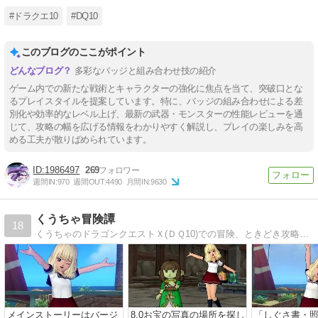
#ドラクエ10
#DQ10
このブログのここがポイント
多彩なバッジと組み合わせ技の紹介
ゲーム内での新たな戦術とキャラクターの強化に焦点を当て、突破口とな
るプレイスタイルを提案しています。特に、バッジの組み合わせによる差
別化や効率的なレベル上げ、最新の武器・モンスターの性能レビューを通
じて、攻略の幅を広げる情報をわかりやすく解説し、プレイの楽しみを高
める工夫が散りばめられています。
1986497
269
週間IN:
970
週間OUT:
4490
月間IN:
9630
くうちゃ冒険譚
18
くうちゃのドラゴンクエストＸ(ＤＱ10)での冒険、ときどき攻略のドラクエ10ブログ
メインストーリーはバージ
8.0お宝の写真の場所を探し
「しぐさ書・