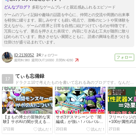
多彩なゲームプレイと親近感あふれるエピソード
ゲームのプレイ記録や趣味の話題を中心に、仲間との交流や周囲の出来事
を軽快に綴ります。親しみやすくも鋭い視点で、攻略のヒントや実体験を
交えながら、ゲームの世界と日常を自然に結びつけているのが特徴です。
冗長にならず、要点を押さえた表現で、内容に引き込む工夫が随所に散り
ばめられています。飽きさせない展開とともに、読者の興味を惹きつける
仕掛けが盛り込まれています。
2139352
24
週間IN:
980
週間OUT:
16930
月間IN:
4280
てぃも忘備録
17
ドラクエ10で考えたものを書いて忘れる為のブログです。なんだっけ？とモヤっとする前に書いて忘れよう忘備録！バトルの攻略記事が多めです。
【まもの博士の冒険的な実
サポ3デスマシーンで「闇
フリーバッジ
験】サポAIの闇が見えるコ
編成」が強い！バルバルー
+100が属性
ンテンツだった？仲間モン
最強の時代！
で適用される
17日前
23日前
27日前
スターのDPSから見るオス
ました
スメについて