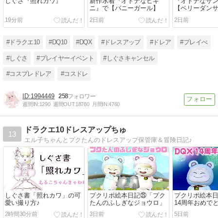
しぐさ『照れカワ』
新作水着『オトナなビキ
『オトナなサ
ニ』で【バニーガール】
【ベリーダン
19分前
2日前
2日前
#ドラクエ10
#DQ10
#DQX
#ドレスアップ
#ドレア
#プレイべ
#しぐさ
#プレイヤーイベント
#しぐさキャンセル
#コスプレドレア
#コスドレ
1994449
258
週間IN:
1290
週間OUT:
18780
月間IN:
4760
ドラクエ10ドレスアップちゅ
13
エル子ちゃんとプクたんのドレスアップ保管庫＆冒険日記♪
しぐさ書「照れカワ」の可
プクリポ絵本日記㉕「プク
プクリポ絵本日
愛い撮り方♪
たんのふしぎなジョウロ」
14周年おめで
2時間30分前
3日前
5日前