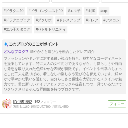
#ドラクエ10
#ドラゴンクエスト10
#エル子
#dq10
#dqx
#ドラクエブログ
#プクリポ
#ドレスアップ
#ドレア
#アスコン
#エル子カタログ
#バトルトリニティ
このブログのここがポイント
華やかさと遊び心を融合したドレア紹介
ファッションやドレアに対する鋭い視点を持ち、魅力的なコーディネート
を提案しています。特に大人の女性向けでありながら、可愛らしさや自由
な発想を取り入れた色鮮やかな表現が特徴です。イベントや日常のちょっ
とした工夫を散りばめ、着こなしの楽しさや遊び心を伝えています。鮮や
かで華やかな装いを通じて、自分らしさと個性を大切にするスタイルが魅
力です。常に新しいアイデアとテクニックを提案しつつ、見ているだけで
ワクワクさせるそんな雰囲気を持つブログです。
1951992
192
週間IN:
1160
週間OUT:
7690
月間IN:
4550