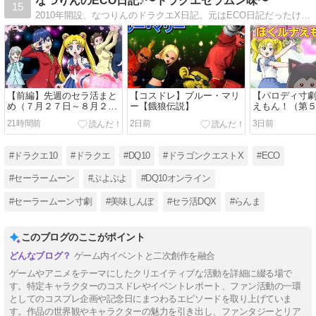
なつりんのECO日記♪〜ドラクエセラムン味〜
15
2010年開設、なつりんのドラクエX日記。元はECO日記だったけど現在はドラクエ日記として再利用中。DQ10は2012年の配信開始日よりプレイ♪セーラームーンを中心にアニメやゲームのコスプレしてます
【前編】先週のセラ活まと
【コスドレ】ブルー・マリ
【パロディ寸
め（７月２７日～８月２
ー【餓狼伝説】
えもん！（第
日）
21時間前
2日前
3日前
#ドラクエ10
#ドラクエ
#DQ10
#ドラゴンクエストX
#ECO
#セーラームーン
#ぷよぷよ
#DQ10オンライン
#セーラームーン寸劇
#美味しんぼ
#セラ活DQX
#らんま
このブログのここがポイント
ゲーム内イベントと二次創作を融合
ゲームやアニメをテーマにしたクリエイティブな活動を詳細に綴る場で
す。特定キャラクターのコスドレやイベントレポート、ファン活動の一環
としてのコスプレ企画や記念日にまつわるエピソードを取り上げていま
す。作品の世界観やキャラクターの魅力を引き出し、ファンタジーとリア