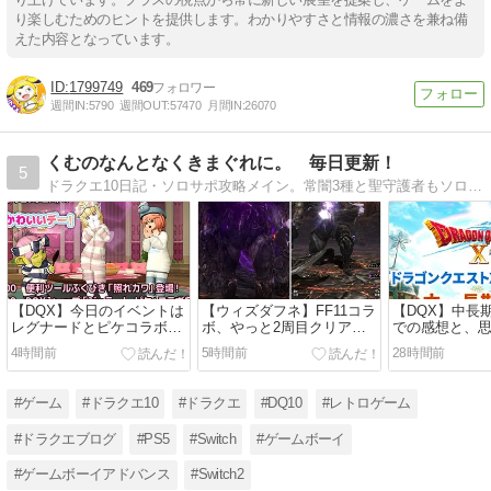
り楽しむためのヒントを提供します。わかりやすさと情報の濃さを兼ね備
えた内容となっています。
1799749
469
週間IN:
5790
週間OUT:
57470
月間IN:
26070
くむのなんとなくきまぐれに。 毎日更新！
5
ドラクエ10日記・ソロサポ攻略メイン。常闇3種と聖守護者もソロサポでクリア済。現在は、コンシューマー色々とドラクエ10日記やってます！是非きてね！
【DQX】今日のイベントは
【ウィズダフネ】FF11コラ
【DQX】中長
レグナードとピケコラボ、
ボ、やっと2周目クリアし
での感想と、
他、鎌スパスタ育成日記
たお話【第77話】
【ドラクエ愛
4時間前
5時間前
28時間前
#ゲーム
#ドラクエ10
#ドラクエ
#DQ10
#レトロゲーム
#ドラクエブログ
#PS5
#Switch
#ゲームボーイ
#ゲームボーイアドバンス
#Switch2