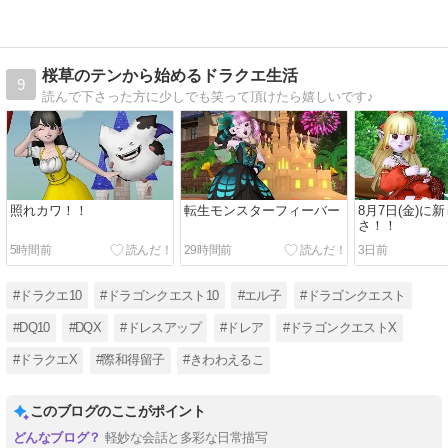
桜草のテンから始めるドラクエ生活
9
読んで下さった方に少しでも笑って頂けたら嬉しいです♪
照れカワ！！
転生モンスターフィーバー
8月7日(金)に
さ！！
5時間前
29時間前
3日前
#ドラクエ10
#ドラゴンクエスト10
#エル子
#ドラゴンクエスト
#DQ10
#DQX
#ドレスアップ
#ドレア
#ドラゴンクエストX
#ドラクエX
#際和得留子
#きわわえるこ
このブログのここがポイント
軽妙な会話と多彩な日常描写