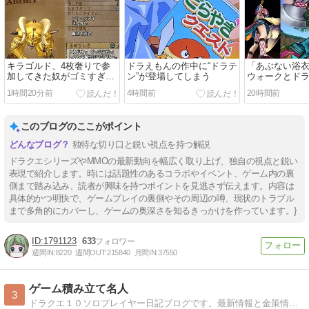
キラゴルド、4枚奢りで参
ドラえもんの作中に“ドラテ
「あぶない浴
加してきた奴がゴミすぎて
ン”が登場してしまう
ウォークとドラ
負けた…誰も身代わり入れ
較画像が無慈
1時間20分前
4時間前
20時間前
てないし…250万損した…
ほんと最悪だわ…
このブログのここがポイント
独特な切り口と鋭い視点を持つ解説
ドラクエシリーズやMMOの最新動向を幅広く取り上げ、独自の視点と鋭い
表現で紹介します。時には話題性のあるコラボやイベント、ゲーム内の裏
側まで踏み込み、読者が興味を持つポイントを見逃さず伝えます。内容は
具体的かつ明快で、ゲームプレイの裏側やその周辺の噂、現状のトラブル
まで多角的にカバーし、ゲームの奥深さを知るきっかけを作っています。}
1791123
633
週間IN:
8220
週間OUT:
215840
月間IN:
37550
ゲーム積み立て名人
3
ドラクエ１０ソロプレイヤー日記ブログです。最新情報と金策情報満載！毎日更新！