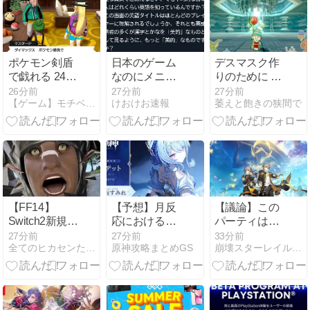
やってきたの
ナP「自分が
始
に何故…
シンデレラガ
ールズを追わ
なかったのは
特定のキャラ
ポケモン剣盾
日本のゲーム
デスマスク作
クターばかり
で戯れる 24匹
なのにメニュ
りのために デ
贔屓するか
目
ー画面が英語
スマシーン、
26分前
27分前
27分前
ら」
【ゲーム】モチベーション維持日記【アニメ】
けおけお速報
萎えと飽きの狭間で
だらけなの英
サポでチャレ
語圏の人から
ンジ！ ドラク
すると奇妙に
エ10 サブキャ
見えるんだ
ラ育成 #75
な…
【FF14】
【予想】月反
【議論】この
Switch2新規
応におけるア
パーティは凸
「ファッ！？
イノのポジシ
するのはちょ
27分前
27分前
33分前
全てのヒカセンたちへ
原神攻略まとめGS
崩壊スターレイル攻略まとめGS
なんやこのゲ
ョンがオデッ
っと
ームゥ…お使
トなんだろう
ね・・・・
いばっかやん
な
けw」←お使
いを愛してか