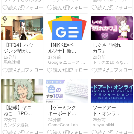
ワ！お出かけ
｜無料で遊べ
超便利ツール
る単語パズル
福引8月 どん
なしぐさ？価
格は？更新中
【FF14】ハウ
【NIKKE×ペ
しぐさ『照れ
ジング勢が制
ルソナ】新キ
カワ』
作した〇〇な
ャラ・クイー
16分前
17分前
20分前
馬鳥速報
Google ニュース - NIKKE
ドラクエ10 るなめりのゆるっとドラクエライフ
アパート風ハ
ン/新島真（声
ウジング内装
優：佐藤利
が凄すぎると
奈）公開！ -
話題に
電撃オンライ
ン
【悲報】ヤニ
【ゲーミング
ソードアー
ねこ、BPOで
キーボード】
ト・オンライ
問題視される
白色のおすす
ンアリシゼー
22分前
24分前
25分前
カンダタ速報
GameGear Lab
a-syuunikki
ｗｗｗｗｗｗ
め10選と選び
ションWar of
ｗｗｗｗｗｗ
方も解説！
Underworld