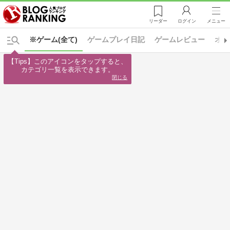
リーダー
ログイン
メニュー
※ゲーム(全て)
ゲームプレイ日記
ゲームレビュー
オン
【Tips】このアイコンをタップすると、

カテゴリ一覧を表示できます。
閉じる