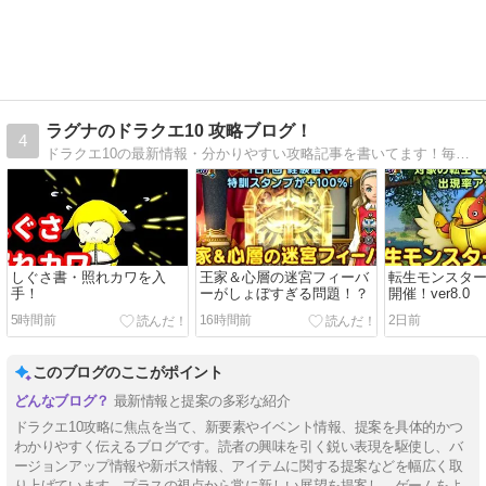
ラグナのドラクエ10 攻略ブログ！
4
ドラクエ10の最新情報・分かりやすい攻略記事を書いてます！毎日更新！
しぐさ書・照れカワを入
王家＆心層の迷宮フィーバ
転生モンスタ
手！
ーがしょぼすぎる問題！？
開催！ver8.0
5時間前
16時間前
2日前
このブログのここがポイント
最新情報と提案の多彩な紹介
ドラクエ10攻略に焦点を当て、新要素やイベント情報、提案を具体的かつ
わかりやすく伝えるブログです。読者の興味を引く鋭い表現を駆使し、バ
ージョンアップ情報や新ボス情報、アイテムに関する提案などを幅広く取
り上げています。プラスの視点から常に新しい展望を提案し、ゲームをよ