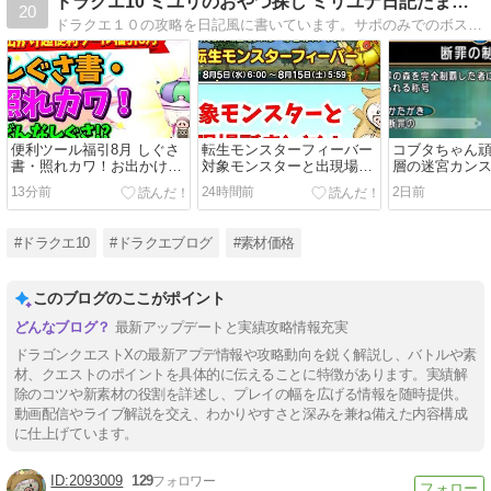
ドラクエ10 ミユリのおやつ探し ミリユナ日記たまにリオ
20
ドラクエ１０の攻略を日記風に書いています。サポのみでのボス挑戦や攻略情報などわかりやすく解説！キラキラマラソンの代表的な素材や各種オーブの価格情報を毎日更新中！
便利ツール福引8月 しぐさ
転生モンスターフィーバー
コブタちゃん
書・照れカワ！お出かけ超
対象モンスターと出現場所
層の迷宮カン
便利ツール福引8月 どんな
まとめ
13分前
24時間前
2日前
しぐさ？価格は？更新中
#ドラクエ10
#ドラクエブログ
#素材価格
このブログのここがポイント
最新アップデートと実績攻略情報充実
ドラゴンクエストXの最新アプデ情報や攻略動向を鋭く解説し、バトルや素
材、クエストのポイントを具体的に伝えることに特徴があります。実績解
除のコツや新素材の役割を詳述し、プレイの幅を広げる情報を随時提供。
動画配信やライブ解説を交え、わかりやすさと深みを兼ね備えた内容構成
に仕上げています。
2093009
129