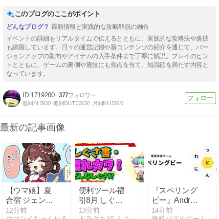
このブログのここがポイント
最新情報と実践的な攻略解説の融合
イベントの詳細をリアルタイムで伝えるとともに、実践的な攻略法や裏技
も網羅しています。日々の運営記録や新コンテンツの紹介を通じて、バー
ジョンアップの動向やアイテムの入手条件まで丁寧に解説。プレイのヒン
トとともに、ゲームの裏側や裏技にも焦点を当て、知識欲を満たす内容と
なっています。
1719200
377
週間IN:
2930
週間OUT:
33030
月間IN:
15010
最新の記事画像
【ウマ娘】夏
便利ツール福
『スペリング
合宿 ジェンテ
引8月 しぐさ
ビー』Android
ィルドンナ
書・照れカ
版をリリース
12分前
13分前
14分前
ウマツイちゃんねる
ドラクエ10 ミユリのおやつ探し ミリユナ日記たまにリオ
無料パズルゲーム - Puzzlega.me