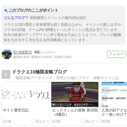
このブログのここがポイント
長期展望とイベントの魅力的な紹介
ドラクエ10の歴史と未来展望を鋭く見据えながら、イベントの楽しみ方や
コラボの詳細、ゲーム内の調整といったポイントに焦点を当てています。
年月の経過やアップデートに伴う変化を巧みにとらえつつ、プレイの醍醐
味を引き出す工夫を伝える内容構成となっています。
1593572
492
週間IN:
4630
週間OUT:
88790
月間IN:
22040
ドラクエ10極限攻略ブログ
6
「極限攻略データベース」管理人の個人ブログ。攻略サイトには書けないような情報や時事ネタを扱います！
サイト運営日記
エックスくんの冒険 第10回
人気の顔アク
（4週目）
ク！使い分け
そう
2日前
5日前
6日前