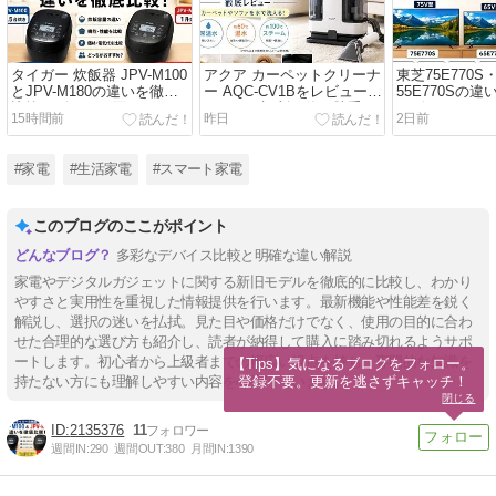
タイガー 炊飯器 JPV-M100
アクア カーペットクリーナ
東芝75E770S・
とJPV-M180の違いを徹底
ー AQC-CV1Bをレビュー｜
55E770Sの
比較レビュー｜買うならど
口コミ・評判や使い勝手を
レビュー｜サ
15時間前
昨日
2日前
っちがおすすめ？
徹底解説
すめはどれ？
#家電
#生活家電
#スマート家電
このブログのここがポイント
多彩なデバイス比較と明確な違い解説
家電やデジタルガジェットに関する新旧モデルを徹底的に比較し、わかり
やすさと実用性を重視した情報提供を行います。最新機能や性能差を鋭く
解説し、選択の迷いを払拭。見た目や価格だけでなく、使用の目的に合わ
せた合理的な選び方も紹介し、読者が納得して購入に踏み切れるようサポ
ートします。初心者から上級者までの幅広い視点を持ち、専門的な知識を
【Tips】気になるブログをフォロー。

登録不要。更新を逃さずキャッチ！
持たない方にも理解しやすい内容を心掛けています。
閉じる
2135376
11
週間IN:
290
週間OUT:
380
月間IN:
1390