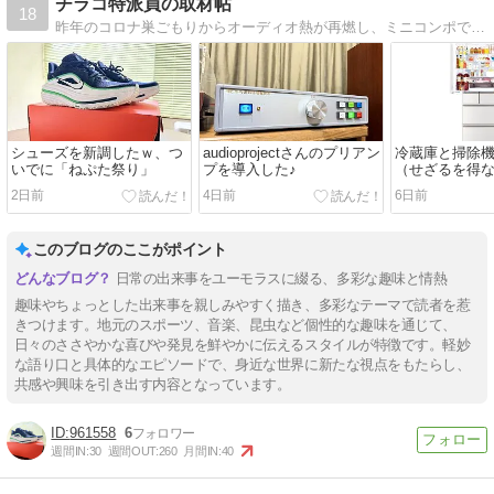
チラコ特派員の取材帖
18
昨年のコロナ巣ごもりからオーディオ熱が再燃し、ミニコンポで色々遊んでましたが、我慢できず、先日KENWOOD KP-1100を導入してしまいました。これから、少しずつ試して行きたいと思ってます(^^)
シューズを新調したｗ、つ
audioprojectさんのプリアン
冷蔵庫と掃除
いでに「ねぷた祭り」
プを導入した♪
（せざるを得
(^^;）
2日前
4日前
6日前
このブログのここがポイント
日常の出来事をユーモラスに綴る、多彩な趣味と情熱
趣味やちょっとした出来事を親しみやすく描き、多彩なテーマで読者を惹
きつけます。地元のスポーツ、音楽、昆虫など個性的な趣味を通じて、
日々のささやかな喜びや発見を鮮やかに伝えるスタイルが特徴です。軽妙
な語り口と具体的なエピソードで、身近な世界に新たな視点をもたらし、
共感や興味を引き出す内容となっています。
961558
6
週間IN:
30
週間OUT:
260
月間IN:
40