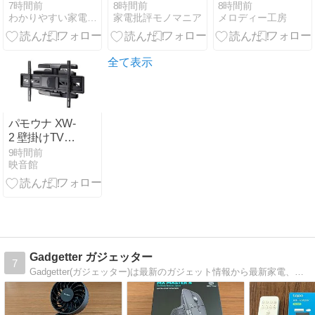
9551ccの違い
ェーバー54機
多機能モデリ
7時間前
8時間前
8時間前
わかりやすい家電紹介の広場
家電批評モノマニア
メロディー工房
を比較！価格
の性能とおす
ングアンプの
と口コミでど
すめ・選び方
魅力
っちいいかお
(1)
すすめを解説
全て表示
パモウナ XW-
2 壁掛けTV金
具の選び方と
9時間前
映音館
設置ポイント
Gadgetter ガジェッター
7
Gadgetter(ガジェッター)は最新のガジェット情報から最新家電、家具、生活雑貨などメジャーなものからニッチなものまで幅広く情報をお届けします。