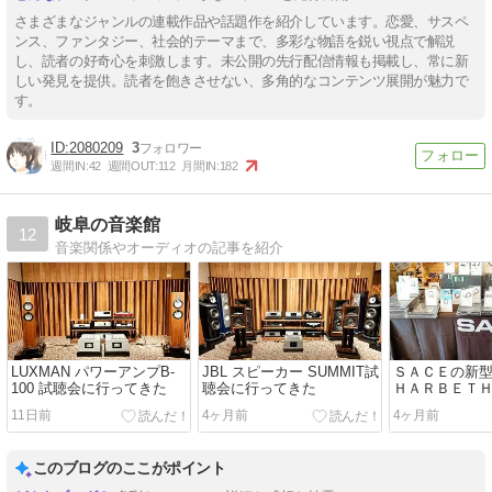
さまざまなジャンルの連載作品や話題作を紹介しています。恋愛、サスペ
ンス、ファンタジー、社会的テーマまで、多彩な物語を鋭い視点で解説
し、読者の好奇心を刺激します。未公開の先行配信情報も掲載し、常に新
しい発見を提供。読者を飽きさせない、多角的なコンテンツ展開が魅力で
す。
2080209
3
週間IN:
42
週間OUT:
112
月間IN:
182
岐阜の音楽館
12
音楽関係やオーディオの記事を紹介
LUXMAN パワーアンプB-
JBL スピーカー SUMMIT試
ＳＡＣＥの新
100 試聴会に行ってきた
聴会に行ってきた
ＨＡＲＢＥＴ
ってきた
11日前
4ヶ月前
4ヶ月前
このブログのここがポイント