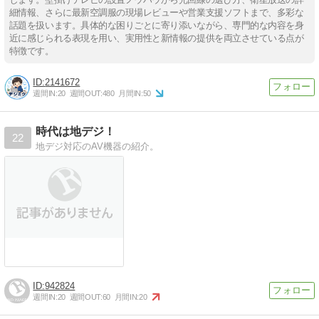
細情報、さらに最新空調服の現場レビューや営業支援ソフトまで、多彩な
話題を扱います。具体的な困りごとに寄り添いながら、専門的な内容を身
近に感じられる表現を用い、実用性と新情報の提供を両立させている点が
特徴です。
2141672
週間IN:
20
週間OUT:
480
月間IN:
50
時代は地デジ！
22
地デジ対応のAV機器の紹介。
942824
週間IN:
20
週間OUT:
60
月間IN:
20