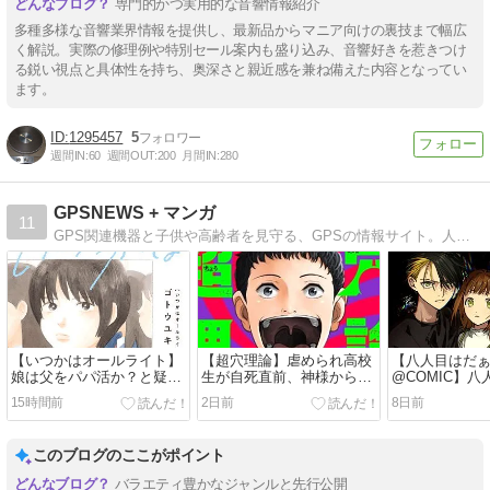
専門的かつ実用的な音響情報紹介
多種多様な音響業界情報を提供し、最新品からマニア向けの裏技まで幅広
く解説。実際の修理例や特別セール案内も盛り込み、音響好きを惹きつけ
る鋭い視点と具体性を持ち、奥深さと親近感を兼ね備えた内容となってい
ます。
1295457
5
週間IN:
60
週間OUT:
200
月間IN:
280
GPSNEWS + マンガ
11
GPS関連機器と子供や高齢者を見守る、GPSの情報サイト。人気マンガのネタバレもあり。浮気調査に使えるGPS・子供と高齢者を見守るGPS・GPSアプリ、スマホのセキュリティ情報、日々の暮らしを快適にする便利グッズなどをご紹介。
【いつかはオールライト】
【超穴理論】虐められ高校
【八人目はだ
娘は父をパパ活か？と疑っ
生が自死直前、神様から超
@COMIC】
たことで始まる物語！…コ
能力を授かった！コミック
なりすまし！
15時間前
2日前
8日前
ミックシーモア先行公開
DAYS先行公開中！
ンス！コミッ
中！
行公開中！
このブログのここがポイント
バラエティ豊かなジャンルと先行公開