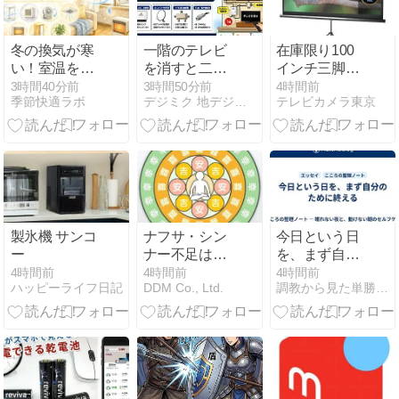
冬の換気が寒
一階のテレビ
在庫限り100
い！室温を下
を消すと二階
インチ三脚式
げずに空気を
が映らない原
プロジェクタ
3時間40分前
3時間50分前
4時間前
季節快適ラボ
デジミク 地デジ・BS受信トラブル解決ガイド
テレビカメラ東京
入れ替える7
因は？BSアン
ースクリーン
つの対策
テナ給電・ブ
EEX-PSS2-
ースター・分
100HDK
配器を工事士
が解説
製氷機 サンコ
ナフサ・シン
今日という日
ー
ナー不足はい
を、まず自分
つまで？2026
のために終え
4時間前
4時間前
4時間前
ハッピーライフ日記
DDM Co., Ltd.
調教から見た単勝複勝買い目の競馬予想
年8月最新の
る
価格・供給状
況を解説