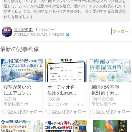
鋭く解説しています。高性能アンプやスピーカーの詳細なスペック解説を
通じて、システムの拡張や将来性を追究。個々のアイテムの特長をわかり
やすく伝えつつ、実用的なアドバイスを提供し、長く愛用できる音響環境
作りを提案します。
2029101
7
週間IN:
110
週間OUT:
30
月間IN:
700
最新の記事画像
寝室が暑いの
オーディオ再
梅雨の浴室湿
にエアコンな
生用のLinuxを
気対策｜カビ
しでも眠る工
本格的に作り
を防ぐ換気・
56分前
58分前
3時間20分前
季節快適ラボ
まいまいオーディオ Blog - オーディオ ＆ PCパーツ
季節快適ラボ
夫｜今夜でき
始めました
拭き取りの基
る対策
本