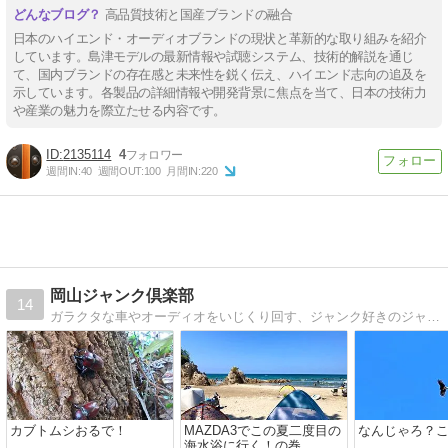
高品質技術と国産ブランドの融合
日本のハイエンド・オーディオブランドの現状と革新的な取り組みを紹介
しています。島津モデルの最新情報や試聴システム、技術的解説を通じ
て、国内ブランドの存在感と未来性を鋭く伝え、ハイエンド志向の追及を
示しています。各製品の詳細情報や開発背景に焦点を当て、日本の技術力
や産業の魅力を際立たせる内容です。
2135114
4
週間IN:
40
週間OUT:
100
月間IN:
220
岡山ジャンク倶楽部
14
ガラクタな車やオーディオをいじくり回す、ジャンク好きのジャンク好きによるジャンク好きのためのブログ？？
カブトムシおるで！
MAZDA3でこの夏二度目の
なんじゃろ？
海水浴に行く！の巻