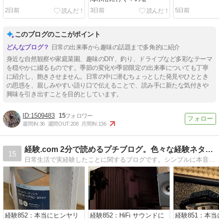
2日前
3日前
5日前
このブログのここがポイント
日常の出来事から趣味の話題まで多角的に紹介
身近な自然観察や家庭菜園、趣味のDIY、釣り、ドライブなど多彩なテーマ
を穏やかに綴るものです。季節の変化や季節限定の出来事についても丁寧
に紹介し、飽きさせません。日常の中に潜むちょっとした発見やひととき
の思惑を、親しみやすい語り口で伝えることで、読み手に新たな気付きや
興味を引き出すことを目的としています。
1509483
15
週間IN:
36
週間OUT:
208
月間IN:
136
経験.com 2分で読めるプチブログ。色々な経験ネタ集です！
15
日常生活で実経験したことに関するブログです。シンプルに本音でレビューします。暇つぶしにどうぞ！
経験852：本当にヒンヤリ
経験852：HiFi サウンドに
経験851：本