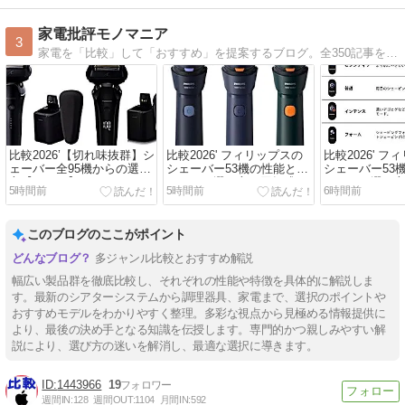
家電批評モノマニア
3
家電を「比較」して「おすすめ」を提案するブログ。全350記事を3ヶ月周期で更新しています（ 閲覧者3000万人達成しました！）
比較2026’【切れ味抜群】シ
比較2026' フィリップスの
比較2026' 
ェーバー全95機からの選び
シェーバー53機の性能とお
シェーバー53
方【まとめ】
すすめ・選び方：回転式シ
すすめ・選び
5時間前
5時間前
6時間前
ェーバー （1）
ェーバー （2）
このブログのここがポイント
多ジャンル比較とおすすめ解説
幅広い製品群を徹底比較し、それぞれの性能や特徴を具体的に解説しま
す。最新のシアターシステムから調理器具、家電まで、選択のポイントや
おすすめモデルをわかりやすく整理。多彩な視点から見極める情報提供に
より、最後の決め手となる知識を伝授します。専門的かつ親しみやすい解
説により、選び方の迷いを解消し、最適な選択に導きます。
1443966
19
週間IN:
128
週間OUT:
1104
月間IN:
592