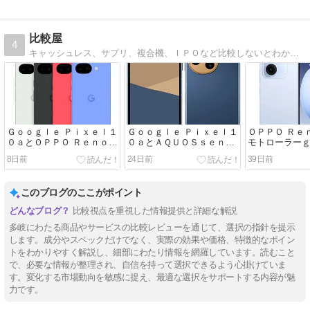
比較屋
4
キャッシュレス、サプリ、複合機、ＩＰＯなど比較しないとわからないものがあります
Ｇｏｏｇｌｅ Ｐｉｘｅｌ１
Ｇｏｏｇｌｅ Ｐｉｘｅｌ１
ＯＰＰＯ Ｒｅ
０ａとＯＰＰＯ Ｒｅｎｏ１
０ａとＡＱＵＯＳｓｅｎｓ
モトローラー
３Ａの違いどっち
ｅ１０の違いどっち
いどっち
8日前
24日前
39日前
このブログのここがポイント
比較視点を重視した情報提供と詳細な解説
多岐にわたる商品やサービスの比較レビューを通じて、選択の指針を提示
します。成分やスペックだけでなく、実際の効果や価格、特徴的なポイン
トをわかりやすく解説し、細部にわたり情報を網羅しています。読むこと
で、必要な情報が整理され、自信を持って選択できるよう心掛けていま
す。変化する市場動向を敏感に捉え、最適な選択をサポートする内容が魅
力です。