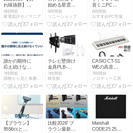
れ味抜群】シ
始める星雲撮
音ミニPC
ェーバー全95
影『Seestar
LN100W-
5時間前
5時間前
6時間前
家電批評モノマニア
ソニーショップ テックスタッフ Blog
おすすめPC市場
機からの選び
S30』レビュ
8/256-W11Pro
方【まとめ】
ー メシエ天体
の魅力
を自宅ベラン
ダから
誰かの期待に
テレビ壁掛け
CASIO CT-S1
応え続けなく
金具PLB-
WEの高音質
ていい
137Mの選び方
コンパクト電
7時間前
7時間前
7時間前
調教から見た単勝複勝買い目の競馬予想
映音館
メロディー工房
と設置ガイド
子ピアノ
【ブラウン】
比較2026’ ブ
Marshall
9556ccと
ラウン最新シ
CODE25 25W