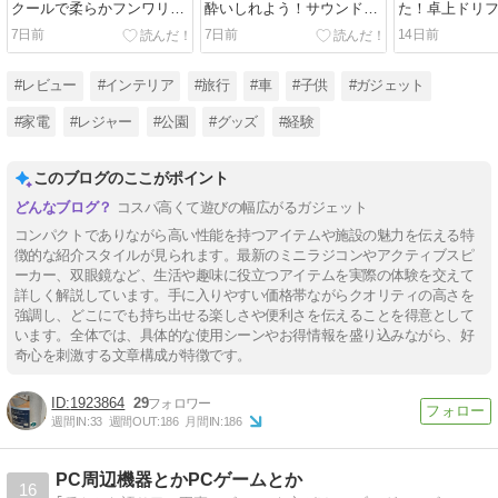
クールで柔らかフンワリ！
酔いしれよう！サウンドバ
た！卓上ドリ
ニトリの「30 ㎜厚手ウレタ
ーも良いけど、HiFiアクテ
コンが小さく
7日前
7日前
14日前
ン入りラグ（Nクール）」
ィブスピーカーがカッコい
性能だった！
が暑い夏におススメでし
い！KEF の「coda W」を
り遊びまくろ
た！
紹介します！
#レビュー
#インテリア
#旅行
#車
#子供
#ガジェット
#家電
#レジャー
#公園
#グッズ
#経験
このブログのここがポイント
コスパ高くて遊びの幅広がるガジェット
コンパクトでありながら高い性能を持つアイテムや施設の魅力を伝える特
徴的な紹介スタイルが見られます。最新のミニラジコンやアクティブスピ
ーカー、双眼鏡など、生活や趣味に役立つアイテムを実際の体験を交えて
詳しく解説しています。手に入りやすい価格帯ながらクオリティの高さを
強調し、どこにでも持ち出せる楽しさや便利さを伝えることを得意として
います。全体では、具体的な使用シーンやお得情報を盛り込みながら、好
奇心を刺激する文章構成が特徴です。
1923864
29
週間IN:
33
週間OUT:
186
月間IN:
186
PC周辺機器とかPCゲームとか
16