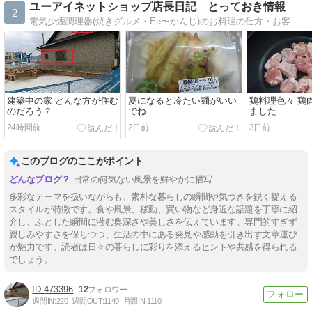
ユーアイネットショップ店長日記 とっておき情報
2
電気少煙調理器(焼きグルメ・Ee〜かんじ)のお料理の仕方・お客様のお役立ち情報・下関市や北九州市など関門の観光や地域の情報などご紹介いたします
建築中の家 どんな方が住む
夏になると冷たい麺がいい
鶏料理色々 鶏
のだろう？
でね
ました
24時間前
2日前
3日前
このブログのここがポイント
日常の何気ない風景を鮮やかに描写
多彩なテーマを扱いながらも、素朴な暮らしの瞬間や気づきを鋭く捉える
スタイルが特徴です。食や風景、移動、買い物など身近な話題を丁寧に紹
介し、ふとした瞬間に潜む奥深さや美しさを伝えています。専門的すぎず
親しみやすさを保ちつつ、生活の中にある発見や感動を引き出す文章運び
が魅力です。読者は日々の暮らしに彩りを添えるヒントや共感を得られる
でしょう。
473396
12
週間IN:
220
週間OUT:
1140
月間IN:
1110