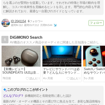
らを選ぶのが賢明かを提案しています。それぞれの特徴と市場の動向を理
解し、コスパや未来性を見極めるヒントを示します。専門的な内容も平易
に解説されており、最適な一台選びのガイドとなっています。
2041154
6
週間IN:
112
週間OUT:
212
月間IN:
544
DiGiMONO Search
6
AV機器のオススメ商品やオーディオに関連した豆知識をご紹介します。
【実機レビュー】
テレビにサウンドバーは必
Switch／Swi
SOUNDPEATS UU2は音漏
要？どんな人にサウンドバ
めなサウンド
れする？40時間使い倒した
ーはおすすめ？
れ！機器との
78日前
4ヶ月前
5ヶ月前
本音評価！重低音イヤーカ
介。
フ型を前作・他社と徹底比
較【POP Clip2】
このブログのここがポイント
多機能対応と長期使用に適した設計
最新のAV・オーディオ機器とその選び方に焦点を当て、多彩な製品情報を