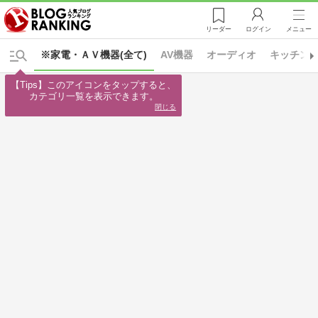
リーダー
ログイン
メニュー
※家電・ＡＶ機器(全て)
AV機器
オーディオ
キッチン
【Tips】このアイコンをタップすると、

カテゴリ一覧を表示できます。
閉じる