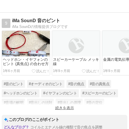
iMa SounD 音のピント
9
iMa SounDの情報提供ブログです
ヘッドホン・イヤフォンの
スピーカーケーブル メッキ
金属の電気伝
ピント (真焦点) の合わせ方
線
1年6ヶ月前
1年9ヶ月前
1年9ヶ月前
#音のピント
#オーディオのピント
#音の焦点
#音の真焦点
#ヘッドホンのピント
#イヤフォンのピント
#スピーカーのピント
#音場の解明
#音出しの法則
#音出しの原理
#音の定位
続きを表示
#頭外定位
このブログのここがポイント
コイルとエナメル線の種類で音の焦点を調整