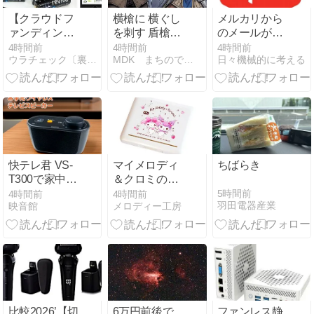
【クラウドフ
横槍に 横ぐし
メルカリから
ァンディン
を刺す 盾槍か
のメールが止
グ】スマホで
～注文の多い
まらない！配
4時間前
4時間前
4時間前
ウラチェック〔裏チェック〕
MDK まちのでんきやのブログ
日々機械的に考える
乾電池の残量
まちのでんき
信停止リンク
を確認できる
や＃４２７～
が404でも大
「BASMAN
丈夫、アプリ
3」がクラウ
で確実に止め
ドファンディ
る方法
ング開始
快テレ君 VS-
マイメロディ
ちばらき
T300で家中快
＆クロミのか
適なテレビ視
わいいアルト
5時間前
4時間前
4時間前
羽田電器産業
映音館
メロディー工房
聴を実現
サックス用リ
ードケース
比較2026’【切
6万円前後で
ファンレス静