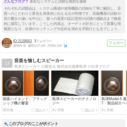
多彩なシステムと詳細な感想を披露
それぞれの試聴会は、システム構成や使用機器の詳細を丁寧に解説し、音
質へのこだわりと変化を具体的に伝える点が特徴です。高級機器の比較や
音の響きの違いを中心に、個々の装置の設計思想や試聴の感銘点まで徹底
的に描写しています。こうした内容は、オーディオ好きにとって貴重な情
報源となり、自身のセッティングや志向を深める手助けとなるでしょう。
2129563
3
週間IN:
40
週間OUT:
200
月間IN:
240
音楽を愉しむスピーカー
13
島津スピーカー の製造元 株式会社薩摩島津 の社長ブログ
国産ハイエンド、フラッグ
島津スピーカーのテクノロ
島津Model-5
シップ機の饗宴
ジー
7・製品紹介ペ
50日前
3ヶ月前
3ヶ月前
このブログのここがポイント