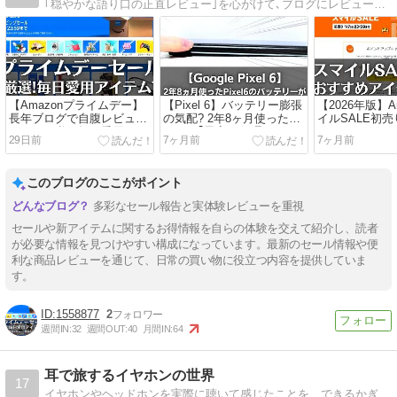
｢穏やかな語り口の正直レビュー｣を心がけて､ブログにレビュー･感想を書いています｡
【Amazonプライムデー】
【Pixel 6】バッテリー膨張
【2026年版】A
長年ブログで自腹レビュー
の気配? 2年8ヶ月使ったス
イルSALE初
している私が毎日愛用する
マホの｢異変｣｡修理するか､
メのアイテム
29日前
7ヶ月前
7ヶ月前
アイテム7選
買い換えるか…
解説あり】
このブログのここがポイント
多彩なセール報告と実体験レビューを重視
セールや新アイテムに関するお得情報を自らの体験を交えて紹介し、読者
が必要な情報を見つけやすい構成になっています。最新のセール情報や便
利な商品レビューを通じて、日常の買い物に役立つ内容を提供していま
す。
1558877
2
週間IN:
32
週間OUT:
40
月間IN:
64
耳で旅するイヤホンの世界
17
イヤホンやヘッドホンを実際に聴いて感じたことを、できるかぎり素直に言葉にしています。「その機種と過ごした記録」を残すつもりで、ひとつひとつの音の景色を切り取って書いています。