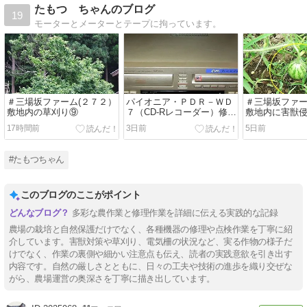
たもつ ちゃんのブログ
19
モーターとメーターとテープに拘っています。
＃三場坂ファーム(２７２）
パイオニア・ＰＤＲ－ＷＤ
＃三場坂ファー
敷地内の草刈り⑨
７（CD-Rレコーダー）修理
敷地内に害獣
記①
17時間前
3日前
5日前
#たもつちゃん
このブログのここがポイント
多彩な農作業と修理作業を詳細に伝える実践的な記録
農場の栽培と自然保護だけでなく、各種機器の修理や点検作業を丁寧に紹
介しています。害獣対策や草刈り、電気柵の状況など、実る作物の様子だ
けでなく、作業の裏側や細かい注意点も伝え、読者の実践意欲を引き出す
内容です。自然の厳しさとともに、日々の工夫や技術の進歩を織り交ぜな
がら、農場運営の奥深さを丁寧に描き出しています。