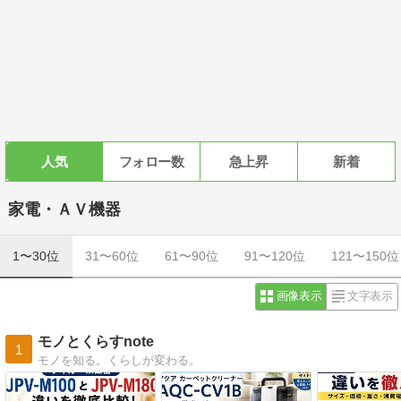
人気
フォロー数
急上昇
新着
家電・ＡＶ機器
1〜30位
31〜60位
61〜90位
91〜120位
121〜150位
画像表示
文字表示
モノとくらすnote
1
モノを知る。くらしが変わる。