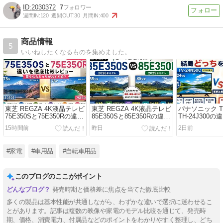
2030372
7
週間IN:
120
週間OUT:
30
月間IN:
400
商品情報
5
いいねしたくなるものを集めました。
東芝 REGZA 4K液晶テレビ
東芝 REGZA 4K液晶テレビ
パナソニック TV
75E350Sと75E350Rの違い
85E350Sと85E350Rの違い
TH-24J300
を徹底比較レビュー｜買う
を徹底比較レビュー｜買う
較レビュー｜
15時間前
昨日
2日前
ならどっちがおすすめ？
ならどっちがおすすめ？
ちがおすすめ
#家電
#車用品
#自転車用品
このブログのここがポイント
発売時期と価格差に焦点を当てた徹底比較
多くの製品は基本性能が共通しながら、わずかな違いで選択に迷わせるこ
とがあります。記事は複数の映像や家電のモデル比較を通じて、発売時
期、価格、消費電力、付属品などのポイントをわかりやすく整理し、どち