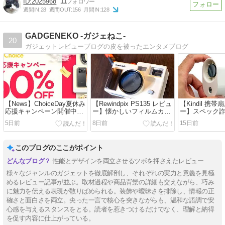
2025968
11
週間IN:
28
週間OUT:
156
月間IN:
128
GADGENEKO -ガジェねこ-
20
ガジェットレビューブログの皮を被ったエンタメブログ
【News】ChoiceDay夏休み
【Rewindpix PS135 レビュ
【Kindil 携
応援キャンペーン開催中。
ー】懐かしいフィルムカメ
ー】スペック
個人的まとメモ。
ラ体験を味わえるデジカ
風機。絶対買
5日前
8日前
15日前
メ。性能デザイン文句な
し。
このブログのここがポイント
性能とデザインを両立させるツボを押さえたレビュー
様々なジャンルのガジェットを徹底解剖し、それぞれの実力と意義を見極
めるレビュー記事が並ぶ。取材過程や商品背景の詳細も交えながら、巧み
に魅力を伝える表現が散りばめられる。装飾や曖昧さを排除し、情報の正
確さと面白さを両立。尖った一言で核心を突きながらも、温和な語調で安
心感を与えるスタンスをとる。読者を惹きつけるだけでなく、理解と納得
を促す内容に仕上がっている。