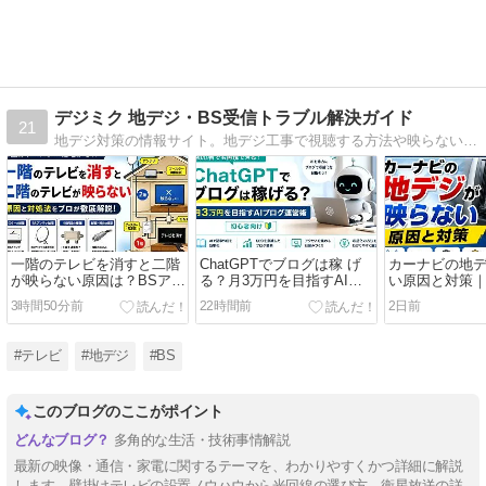
デジミク 地デジ・BS受信トラブル解決ガイド
21
地デジ対策の情報サイト。地デジ工事で視聴する方法や映らない場合の対処法などを分かりやすく解説しています。
一階のテレビを消すと二階
ChatGPTでブログは稼 げ
カーナビの地
が映らない原因は？BSアン
る？月3万円を目指すAIブ
い原因と対策
テナ給電・ブースター・分
ログ運営術【初心者向け】
フルセグの受
3時間50分前
22時間前
2日前
配器を工事士が解説
#テレビ
#地デジ
#BS
このブログのここがポイント
多角的な生活・技術事情解説
最新の映像・通信・家電に関するテーマを、わかりやすくかつ詳細に解説
します。壁掛けテレビの設置ノウハウから光回線の選び方、衛星放送の詳