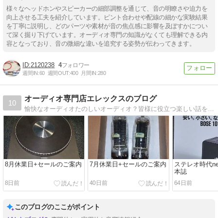
様々なヘッドホンやスピーカーの細部調整を通じて、音の明瞭さや迫力を
向上させる工夫を紹介しています。ピント合わせや配線の細かな実験結果
を丁寧に説明し、どのパーツや素材が音の焦点感に影響を及ぼすかについ
て深く掘り下げています。オーディオ専門の知識がなくても理解できる内
容となっており、音の微細な違いを追究する姿勢が伝わってきます。
2120238
4
週間IN:
60
週間OUT:
400
月間IN:
280
オーディオ専門店エレックスのブログ
10
愉快なオーディオたのしいオーディオ？皆様に役立つ楽しい話をしていきます。
8月休業日+セールのご案内
7月休業日+セールのご案内
ステレオ時代neo
本誌
8日前
40日前
64日前
このブログのここがポイント