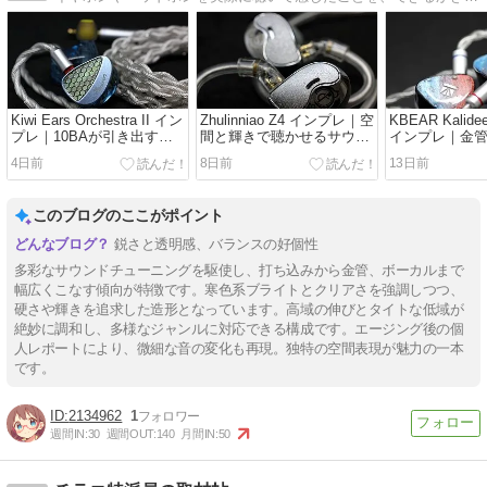
Kiwi Ears Orchestra II イン
Zhulinniao Z4 インプレ｜空
KBEAR Kalidee
プレ｜10BAが引き出す透
間と輝きで聴かせるサウン
インプレ｜金
明度と一体感
ド
に強い寒色ブ
4日前
8日前
13日前
このブログのここがポイント
鋭さと透明感、バランスの好個性
多彩なサウンドチューニングを駆使し、打ち込みから金管、ボーカルまで
幅広くこなす傾向が特徴です。寒色系ブライトとクリアさを強調しつつ、
硬さや輝きを追求した造形となっています。高域の伸びとタイトな低域が
絶妙に調和し、多様なジャンルに対応できる構成です。エージング後の個
人レポートにより、微細な音の変化も再現。独特の空間表現が魅力の一本
です。
2134962
1
週間IN:
30
週間OUT:
140
月間IN:
50