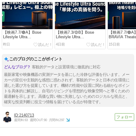
【映画7.7/🟢A】Bose
【映画7.3/🟡B】Bose
【映画7.7/🟢A
Lifestyle Ultra
Lifestyle Ultra
BRAVIA Theat
Soundbar 「完成形」レビ
Soundbar 「単体」レビュ
形」レビュー
昨日
4日前
15日前
ュー。極上の特等席
ー。限界と正解
む究極解
このブログのここがポイント
客観的データと設置環境に徹底的に対応
最新家電や映像機器の実測データを基にした冷静な評価を行います。メー
カーの宣伝や主観的な感想に惑わされず、客観的データと日本の住環境に
適した選び方を提案しています。機材の性能や設置に関わる細かなポイン
トを具体的に解説し、自宅のリビングを理想的な映像空間へと導くための
最適解を示します。高価な買い物に失敗しないためのロジカルな視点と、
確実な投資判断に役立つ情報を届けている点が特徴です。
2140713
週間IN:
63
週間OUT:
90
月間IN:
297