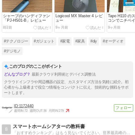
シャープのハンディファン
Logicool MX Master 4 レビ
Tapo H110
「PJ-HS01-B」レビュー
ュー
コンでニチベ
インド「アル
8日前
9ヶ月前
9ヶ月前
マート化する
#テクノロジー
#ガジェット
#家電
#家具
#diy
#オーディオ
#デジモノ
このブログのここがポイント
最新クラウド利用術とデバイス調整法
クラウドインフラや周辺機器の設定、カスタマイズ方法を気軽に紹介。初
心者から上級者まで役立つ情報をコンパクトに伝え、技術的な挑戦をサポ
ートします。
1172440
週間IN:
72
週間OUT:
36
月間IN:
279
スマートホームシアターの教科書
8
「おすすめランキング」はもう見ないでください。世界最高峰の評価機関『RTINGS』の実測データを、プロが「日本の住環境（狭小・壁の薄さ）」へ翻訳。40代からの“失敗しない”スマートホームシアター構築を導く、国内唯一の実測値検証バイブル。