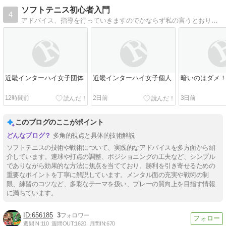
ソフトテニス初心者入門
4
アドバイス、指導を行っていきますのでかならず私の言うとおりにすればうまくなりますから ここを覗いたあなたはラッキー!
近畿インターハイ女子団体
近畿インターハイ女子個人
暗いのはダメ
12時間前
2日前
3日前
このブログのここがポイント
多角的視点と具体的技術解説
ソフトテニスの技術や戦術について、実践的なアドバイスを多方面から紹
介しています。速球や打点の調整、ポジショニングの工夫など、シンプル
でありながら効果的な方法に焦点を当てており、勝利を引き寄せるための
重要なポイントを丁寧に解説しています。メンタル面の充実や戦術の制
限、練習のコツなど、多彩なテーマを扱い、プレーの質向上を目指す情報
に満ちています。
656185
3
週間IN:
110
週間OUT:
1620
月間IN:
670