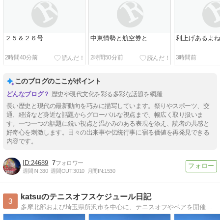
２５＆２６号
中東情勢と航空券と
利上げあるよ
2時間40分前
2時間50分前
3時間前
このブログのここがポイント
歴史や現代文化を彩る多彩な話題を網羅
長い歴史と現代の最新動向を巧みに描写しています。祭りやスポーツ、交
通、経済など身近な話題からグローバルな視点まで、幅広く取り扱いま
す。一つ一つの話題に鋭い視点と温かみのある表現を添え、読者の共感と
好奇心を刺激します。日々の出来事や伝統行事に宿る価値を再発見できる
内容です。
24689
7
週間IN:
330
週間OUT:
3010
月間IN:
1530
katsuのテニスオフスケジュール日記
3
多摩北部および埼玉県所沢市を中心に、テニスオフやベアを開催中！ 開催スケジュールの他にテニス活動も併せて紹介します。