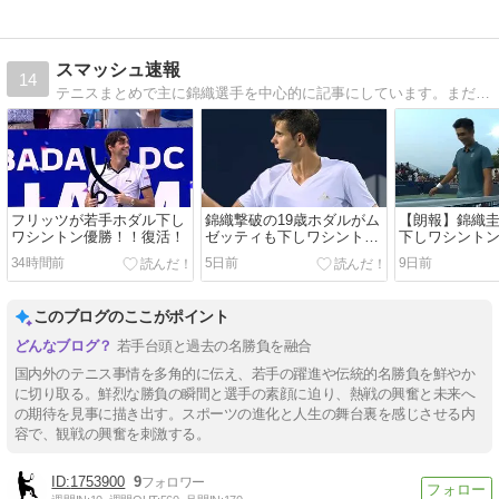
スマッシュ速報
14
テニスまとめで主に錦織選手を中心的に記事にしています。まだ始めたばかりで拙い部分もあると思いますが、よろしくお願いします。
フリッツが若手ホダル下し
錦織撃破の19歳ホダルがム
【朗報】錦織
ワシントン優勝！！復活！
ゼッティも下しワシントン
下しワシント
ベスト4へ！！もう実力は
破！！
34時間前
5日前
9日前
TOP10級！？
このブログのここがポイント
若手台頭と過去の名勝負を融合
国内外のテニス事情を多角的に伝え、若手の躍進や伝統的名勝負を鮮やか
に切り取る。鮮烈な勝負の瞬間と選手の素顔に迫り、熱戦の興奮と未来へ
の期待を見事に描き出す。スポーツの進化と人生の舞台裏を感じさせる内
容で、観戦の興奮を刺激する。
1753900
9