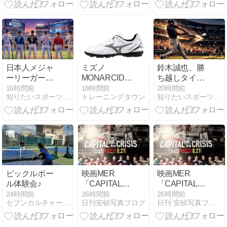
29セーブ←こ
方
いつ
日本人メジャ
ミズノ
鈴木誠也、勝
ーリーガー8
MONARCIDA
ち越しタイム
月5日まと
NEO III
リーで勝利に
16時間前
18時間前
20時間前
知りたいスポーツNEWS
トレーニングタウン
知りたいスポーツNEWS
め！吉田正尚
SELECT ジュ
貢献！カブス
4打数2安打、
ニア用シュー
がドジャース
千賀滉大は無
ズの魅力
に5-1快勝、大
失点リレー、
谷翔平は4打
鈴木誠也は勝
数1安打
ち越しタイム
（8/5）
リーで勝利貢
献
ピックルボー
映画MER
映画MER
ル体験会♪
「CAPITAL
「CAPITAL
CRISIS 」延
CRISIS 」延
24時間前
26時間前
26時間前
セブンカルチャークラブ伊勢原 テニススクールblog
日刊安頓写真ブログ
日刊 安頓写真ブログ
期、仕方ない
期、仕方ない
よね
よね