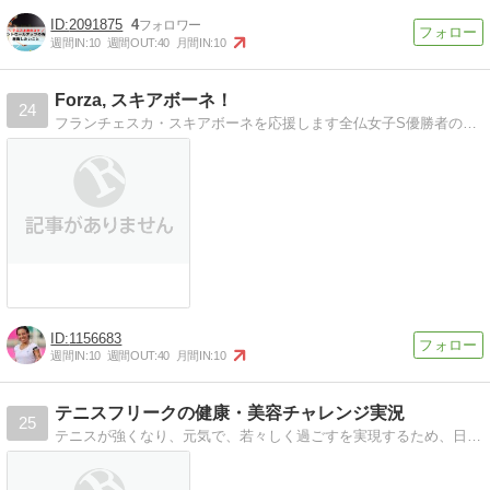
2091875
4
週間IN:
10
週間OUT:
40
月間IN:
10
Forza, スキアボーネ！
24
フランチェスカ・スキアボーネを応援します全仏女子S優勝者のフランチェスカ・スキアボーネを応援します。
1156683
週間IN:
10
週間OUT:
40
月間IN:
10
テニスフリークの健康・美容チャレンジ実況
25
テニスが強くなり、元気で、若々しく過ごすを実現するため、日々の努力？を皆さんと共有します。