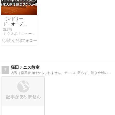
【マドリー
ド・オープン
2025】錦織
2日前
ぐぐスポ！ニュース速報 | スポーツ専門サイト
圭・大坂なお
みほか日本人
選手の試合日
程・結果速報
とテレビ放送
窪田テニス教室
7
内容は指導者向けかもしれません。テニスに限らず、動き全般の技術、指導法などです。