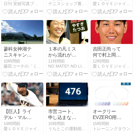
日刊 安頓写真ブログ
テニスショップ裏日記
愛ＬＯＶＥジャイアンツ
ね！「新しい
脱出 井上7回
風」
無失点10勝
目、知念・小
濱にタイムリ
ー カープ8安
打完封負け
蓼科女神湖テ
１本の凡ミス
吉田正尚って
ニスキャン
から流れが変
何で村上岡本
プ、第１クー
わるって話
みたいに通用
10時間前
11時間前
12時間前
藤田コーチの「くう・ねる・テニス」NEW
NO MATE!! NO LIFE!!
愛ＬＯＶＥジャイアンツ
ル終了 第1102
せんかったん
回
やろな
【巨人】ライ
市営コート、
オークリー
デル・マルテ
申し込まない
EVZERO用調
ィネス(4年49
ともったいな
光交換レンズ
14時間前
15時間前
15時間前
愛ＬＯＶＥジャイアンツ
うちとこの運動能力開発ブログ（ジュニアテニス&少年野球編）
トレーニングタウン
億円) 3勝3敗
い
の魅力と選び