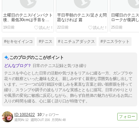
土曜日のテニス/インパクト
平日早朝のテニス/足さえ問
日曜日のテニス
後、最低30cmは手首を固
題なければ 篇
ロークが復調
定したままに 篇
いんだが 篇
19日前
22日前
25日前
#セキセイインコ
#テニス
#ミニチュアダックス
#テニスラケット
このブログのここがポイント
日常のテニス記録と気づき綴り
テニスを中心とした日常の活動や気づきをリアルに綴る一方、ガンプラや
花々の観察といった趣味も交え、親しみやすく親密な雰囲気を醸し出して
います。一つ一つの試行錯誤や楽しみを素直な言葉と鋭い観察眼を持って
綴り、スランプや調子の波もリアルな実感とともに描写。日常のやりとり
や風景の変化に敏感に反応しながら、飾らず自然体の魅力が伝わるお気に
入りの時間を綴る、心に届く語り口が特徴です。
1002422
10
週間IN:
12
週間OUT:
156
月間IN:
48