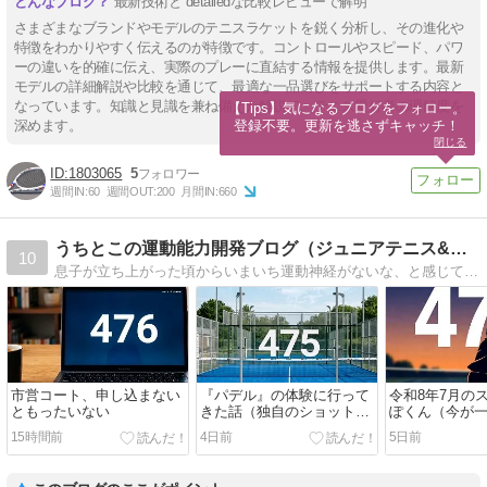
最新技術と detailedな比較レビューで解明
さまざまなブランドやモデルのテニスラケットを鋭く分析し、その進化や
特徴をわかりやすく伝えるのが特徴です。コントロールやスピード、パワ
ーの違いを的確に伝え、実際のプレーに直結する情報を提供します。最新
モデルの詳細解説や比較を通じて、最適な一品選びをサポートする内容と
なっています。知識と見識を兼ね備えた解説で、テニス愛好者の理解度を
【Tips】気になるブログをフォロー。

登録不要。更新を逃さずキャッチ！
深めます。
閉じる
1803065
5
週間IN:
60
週間OUT:
200
月間IN:
660
うちとこの運動能力開発ブログ（ジュニアテニス&少年野球編）
10
息子が立ち上がった頃からいまいち運動神経がないな、と感じてしまったんです。僕も妻も運動神経で困ったことがなかったので、この子どうする？と最初は思ったんですが、なら一緒に運動能力開発していこ、と様々なことに取り組んできた結果がこれだ、です。
市営コート、申し込まない
『パデル』の体験に行って
令和8年7月の
ともったいない
きた話（独自のショットか
ぽくん（今が
らテニスとの違いまで）
良い）
15時間前
4日前
5日前