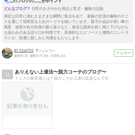
このブログのここがポイント
日常のささやかな視点と育児・趣味の記録
身近な日常に潜むさまざまな瞬間に焦点をあて、家族の交流や趣味のテニ
スを通じて垣間見る人生の一コマを描いています。親子の会話や習い事の
風景、成長や自分自身の振り返りなど、身近な題材を鋭く掘り下げながら
も温かみのある語り口が特徴です。具体的なエピソードと感情のコントラ
ストが、読者に親しみと共感をもたらします。
2116722
7
週間IN:
20
週間OUT:
265
月間IN:
115
ありえない上達法〜脱力コーチのブログ〜
11
テニスの新常識とは？脱力こそが上達の近道なんです。