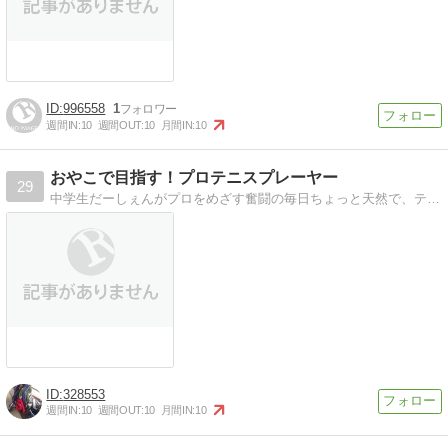
996558
1
週間IN:
10
週間OUT:
10
月間IN:
10
おやこで目指す！プロテニスプレーヤー
29
中学生だーしぇんがプロをめざす奮闘の毎日ちょっと天然で、テニス大好きなだーしぇんの笑いあり涙ありの成長の記録！
328553
週間IN:
10
週間OUT:
10
月間IN:
10