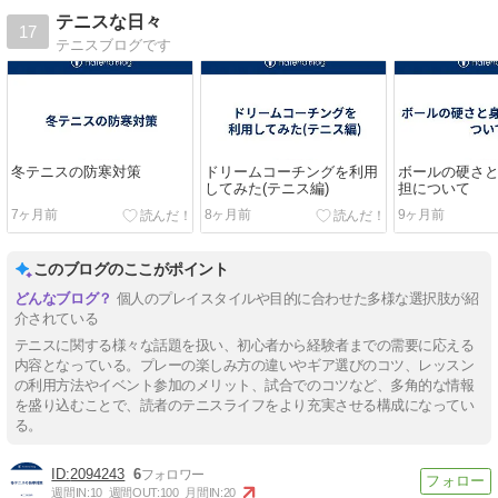
テニスな日々
17
テニスブログです
冬テニスの防寒対策
ドリームコーチングを利用
ボールの硬さ
してみた(テニス編)
担について
7ヶ月前
8ヶ月前
9ヶ月前
このブログのここがポイント
個人のプレイスタイルや目的に合わせた多様な選択肢が紹
介されている
テニスに関する様々な話題を扱い、初心者から経験者までの需要に応える
内容となっている。プレーの楽しみ方の違いやギア選びのコツ、レッスン
の利用方法やイベント参加のメリット、試合でのコツなど、多角的な情報
を盛り込むことで、読者のテニスライフをより充実させる構成になってい
る。
2094243
6
週間IN:
10
週間OUT:
100
月間IN:
20