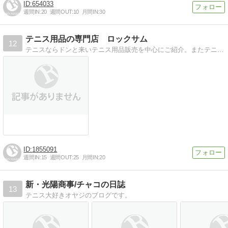
654033
週間IN:
20
週間OUT:
10
月間IN:
30
テニス用品の専門店 ロックサム
12
テニスならドンと来いテニス用品販売を中心にご紹介。またテニスの技術・大会情報・結果情報をお伝えします
1855091
週間IN:
15
週間OUT:
25
月間IN:
20
新・光陽商事/チャコの日誌
13
テニス大好きオヤジのブログです。