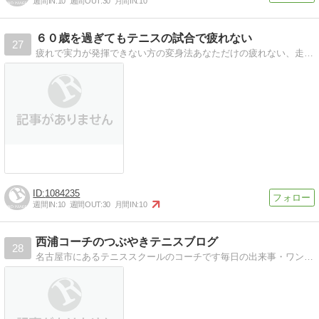
週間IN:
10
週間OUT:
30
月間IN:
10
６０歳を過ぎてもテニスの試合で疲れない
27
疲れで実力が発揮できない方の変身法あなただけの疲れない、走る、止まる、回転する方法を発見できます
1084235
週間IN:
10
週間OUT:
30
月間IN:
10
西浦コーチのつぶやきテニスブログ
28
名古屋市にあるテニススクールのコーチです毎日の出来事・ワンポイントアドバイスをつぶやいています。