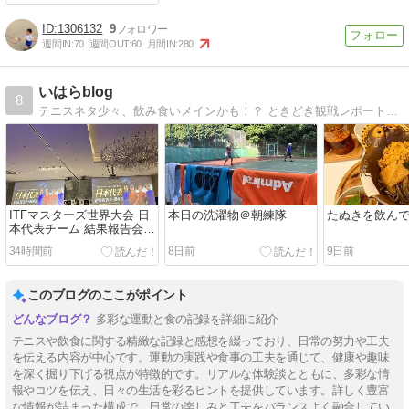
1306132
9
週間IN:
70
週間OUT:
60
月間IN:
280
いはらblog
8
テニスネタ少々、飲み食いメインかも！？ ときどき観戦レポートも☆
ITFマスターズ世界大会 日
本日の洗濯物＠朝練隊
たぬきを飲ん
本代表チーム 結果報告会・
慰労会 in 東京
34時間前
8日前
9日前
このブログのここがポイント
多彩な運動と食の記録を詳細に紹介
テニスや飲食に関する精緻な記録と感想を綴っており、日常の努力や工夫
を伝える内容が中心です。運動の実践や食事の工夫を通じて、健康や趣味
を深く掘り下げる視点が特徴的です。リアルな体験談とともに、多彩な情
報やコツを伝え、日々の生活を彩るヒントを提供しています。詳しく豊富
な情報が詰まった構成で、日常の楽しみと工夫をバランスよく融合してい