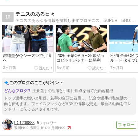
テニスのある日々
16
テニスのあらゆる情報を掲載しますプロテニス、SUPER SHOT、テニス本、こぼれ話まで
錦織圭が今シーズンで引退
2026 全豪OP SF 38歳ジョ
2026 全豪OP
へ
コビッチがシナーに勝利
ルード タイブ
3ヶ月前
6ヶ月前
7ヶ月前
このブログのここがポイント
主要選手の活躍と引退に焦点を当てた内容構成
トップ選手の戦いと引退、若手の台頭に着目し、試合や選手の私生活の一
面も伝えます。フェイスブックなどSNSの情報も交え、最新の動向をフレ
ンドリーに伝えるスタイルです。
1206888
5
週間IN:
10
週間OUT:
170
月間IN:
20