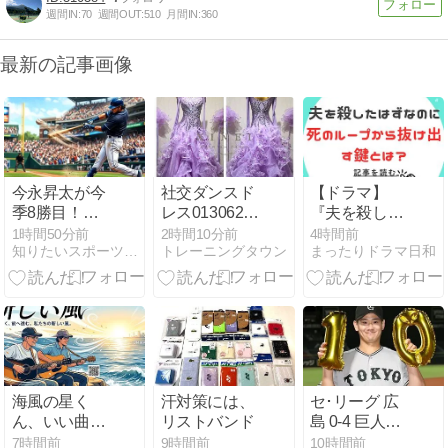
週間IN:
70
週間OUT:
510
月間IN:
360
最新の記事画像
今永昇太が今
社交ダンスド
【ドラマ】
季8勝目！大
レス013062の
『夫を殺した
谷翔平は2本
魅力と選び方
はずなのに』
1時間50分前
2時間10分前
4時間前
知りたいスポーツNEWS
トレーニングタウン
まったりドラマ日和
塁打も及ばず
ガイド
のネタバレ・
カブスが打撃
あらすじ徹底
戦制す、ドジ
解説！死のル
ャースは8月6
ープから抜け
連敗（8/6）
出す鍵とは？
海風の星く
汗対策には、
セ･リーグ 広
ん、いい曲が
リストバンド
島 0-4 巨人
できました
[8/5] 巨人連敗
7時間前
9時間前
10時間前