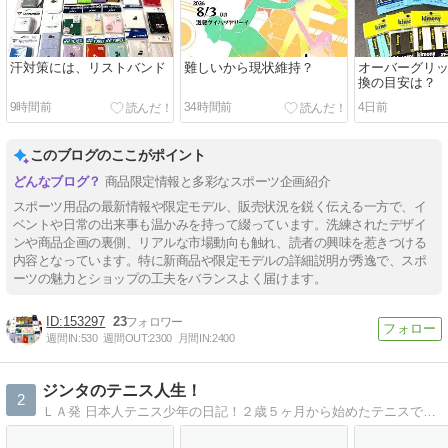
汗対策には、リストバンド
難しいから現状維持？
オーバーグリ
換の目安は？
9時間前
34時間前
4日前
このブログのここがポイント
商品限定情報と多彩なスポーツ企画紹介
スポーツ用品の最新情報や限定モデル、販売状況を鋭く伝える一方で、イ
ベントや日常の出来事も温かみを持って綴っています。洗練されたデザイ
ンや商品企画の裏側、リアルな市場動向も触れ、読者の興味を惹きつける
内容となっています。特に新商品や限定モデルの詳細説明が秀逸で、スポ
ーツの魅力とショップの工夫をバランスよく届けます。
153297
23
週間IN:
530
週間OUT:
2300
月間IN:
2400
ジンタのテニス人生！
2
ＬＡ発 日本人テニス少年の日記！２歳５ヶ月から始めたテニスで世界の頂点を目指す！