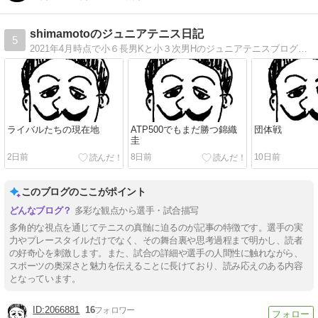
shimamotoのジュニアテニス日記
5
2021年4月時点で小６長男Kと小３次男Hのジュニアテニスブログです。
ライバルたちの現在地
ATP500でもまだ勝つ錦織
団体戦
圭
2日前
8日前
10日前
このブログのここがポイント
多彩な観点から選手・試合描写
多角的な視点を通じてテニスの真髄に迫るのが記事の特徴です。選手の実
力やプレースタイルだけでなく、その舞台裏や思考過程まで明かし、読者
の好奇心を刺激します。また、試合の詳細や選手の人間性に触れながら、
スポーツの奥深さと魅力を伝えることに長けており、読み応えのある内容
となっています。
2066881
16