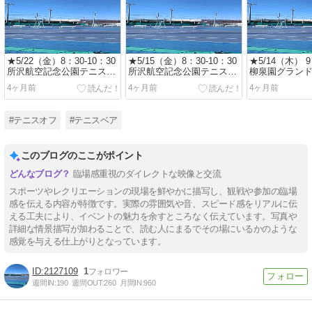
★5/22（金）8：30-10：30
★5/15（金）8：30-10：30
★5/14（木） 9
所沢航空記念公園テニスコ
所沢航空記念公園テニスコ
柳泉園グラン
ート 一般初中級から 楽し
ート 一般初中級から 楽し
スコート（東久
4ヶ月前
4ヶ月前
4ヶ月前
くダブルス♪
くダブルス♪
般初中級から 
ム♪
#テニスオフ
#テニスベア
このブログのここがポイント
臨場感重視のダイレクトな映像と交流
スポーツやレクリエーションの現場を鮮やかに描写し、観戦や参加の臨場
感を伝える内容が特徴です。実際の雰囲気や音、スピード感をリアルに伝
える工夫により、イベントの魅力を余すところなく伝えています。写真や
詳細な情景描写が加わることで、読む人にまるでその場にいるかのような
感覚を与える仕上がりとなっています。
2127109
1
週間IN:
190
週間OUT:
260
月間IN:
960