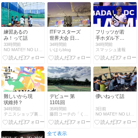
練習あるの
ITFマスターズ
フリッツが若
み！って話
世界大会 日本
手ホダル下し
代表チーム 結
ワシントン優
33時間前
34時間前
34時間前
NO MATE!! NO LIFE!!
いはらblog
スマッシュ速報
果報告会・慰
勝！！復活！
労会 in 東京
難しいから現
デビュー 第
儚いねって話
状維持？
1101回
3日前
34時間前
35時間前
NO MATE!! NO LIFE!!
テニスショップ裏日記
藤田コーチの「くう・ねる・テニス」NEW
全て表示