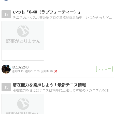
いつも「0-40（ラブフォーティー）」
18
テニスdeハッスル非公認ブログ連敗記録更新中 いつかきっとゲットできるはずの１勝めざして 今日もコートへ
1022243
週間IN:
10
週間OUT:
30
月間IN:
20
潜在能力を発揮しよう！最新テニス情報
19
潜在能力を使えばテニスは簡単に上達します脳のメカニズムを活用すると潜在能力を発揮します！上達の鍵はα波です^^