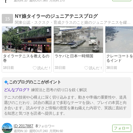
週間IN:
10
週間OUT:
560
月間IN:
170
NY娘タイラーのジュニアテニスブログ
15
関東公認・スクスク・育成クラスのこと娘のジュニアテニスを綴るママの日記
タイラーテニスを教えるの
ラケバと日本一時帰国
クレーコート
巻
るインド
18日前
33日前
38日前
このブログのここがポイント
練習法と思考の切り口を鋭く解説
テニスの技術や心構えに深く切り込みます。動きや準備の重要性や、道具
選びのこだわり、試合の裏話まで多彩なテーマを扱い、プレイの本質と向
き合います。読みやすさと情報の密度を兼ね備えた内容で、実践に直結す
る知恵と気づきを読者へ提供します。
2017887
8
週間IN:
10
週間OUT:
240
月間IN:
60