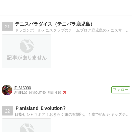
テニスパラダイス（テニパラ鹿児島）
21
ドラゴンボールテニスクラブのチームブログ鹿児島のテニスサークル【ドラゴンボールテニスクラブ】のチームブログです。
616990
週間IN:
10
週間OUT:
50
月間IN:
10
Ｐanisland Ｅvolution?
22
目指せシャラポア！おきらく娘の奮闘記。４歳で始めたキッズテニス日記、マリーンズ観戦記、管理人のお気楽日記。