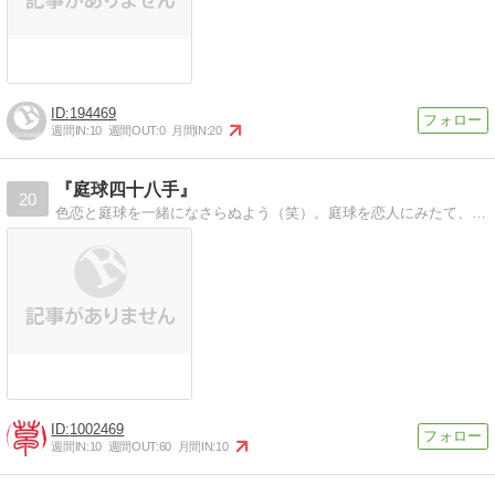
194469
週間IN:
10
週間OUT:
0
月間IN:
20
『庭球四十八手』
20
色恋と庭球を一緒になさらぬよう（笑）。庭球を恋人にみたて、四十八手をお伝えしたく候。
1002469
週間IN:
10
週間OUT:
60
月間IN:
10