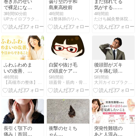
巻き爪のせい
曇り空の宇和
まだ揺れてる
で裸足になっ
島東高校前
気がする…地
たときにスト
震後めまいと
3時間50分前
4時間前
4時間前
UPカイロプラクティック学芸大学整体院
x1整体師のリハビリ日記
たけち鍼灸整体院・名古屋名東院
レスを感じて
薬の正しい知
いる方へ
識
ふわふわめま
白髪や抜け毛
後頭部がズキ
いの改善、今
の頭皮ケアに
ズキ痛む頭痛
日からできる
『モンテ薬用
の原因と自分
4時間前
5時間前
5時間前
【高槻市の整体】医師も推薦する「整体院きなり・高槻院」
頭蓋骨・筋肉・骨盤矯正サロングラムール
大川カイロプラクティックセンター北千住西口整体院
こと
ヘッドエッセ
でできる対処
ンス』
法とは
長引く顎下の
衝撃のセミち
突発性難聴の
痛み｜首回り
ゃん…
あと人混みで