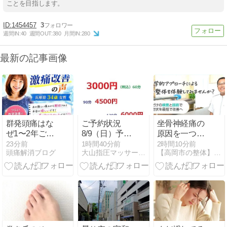
ことを目指します。
1454457
3
週間IN:
40
週間OUT:
380
月間IN:
280
最新の記事画像
群発頭痛はな
ご予約状況
坐骨神経痛の
ぜ1〜2年ごと
8/9（日）予約
原因を一つに
に起こるの
割
決めつける前
23分前
1時間40分前
2時間10分前
頭痛解消ブログ
大山指圧マッサージ治療院 板橋 整体 肩こり 腰痛 改善
【高岡市の整体】医師も通院する「サトウ整体院・高岡本院」
か？「火山噴
に知っておき
火」で知る痛
たいこと
みの正体 兵庫
県34歳女性