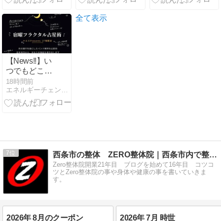
全て表示
【News!!】い
つでもどこで
も誰でも暦が
18時間前
エネルギーチェンジで世界が広がる
チェックでき
るアプリが完
成しました♡
7
西条市の整体 ZERO整体院｜西条市内で整体院をお探しの方へ
Zero整体院開業21年目 ブログを始めて16年目 コツコ
ツとZero整体院の事や身体や健康の事を書いていきま
す。
2026年 8月のクーポン
2026年 7月 時世