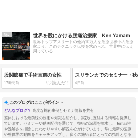
6
世界を股にかける腰痛治療家 Ken Yamamoto
世界トップアスリートの他約10万人を治療世界中の治療
家より、このテクニック伝授を求められ、世界中に伝え
周っている
股関節痛で手術直前の女性
17時間前
4日前
このブログのここがポイント
高度な施術事例とセミナ情報を共有
整体における最前線の技術や知識を紹介し、実践に直結する情報を提供し
ています。セミナーや動画配信を通じて、技術の深淵を探求し、 temas性
や難解さを排除したわかりやすい解説を心がけています。常に最新の医療
や整体界の動向をキャッチアップし、多くの施術者にとっての指針となる