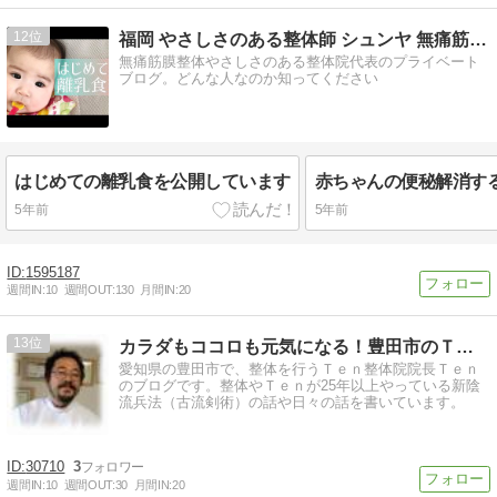
12
福岡 やさしさのある整体師 シュンヤ 無痛筋膜整体の真髄に…
無痛筋膜整体やさしさのある整体院代表のプライベート
ブログ。どんな人なのか知ってください
はじめての離乳食を公開しています
5年前
5年前
1595187
週間IN:
10
週間OUT:
130
月間IN:
20
13
カラダもココロも元気になる！豊田市のＴｅｎ整体院院長のブログ
愛知県の豊田市で、整体を行うＴｅｎ整体院院長Ｔｅｎ
のブログです。整体やＴｅｎが25年以上やっている新陰
流兵法（古流剣術）の話や日々の話を書いています。
30710
3
週間IN:
10
週間OUT:
30
月間IN:
20