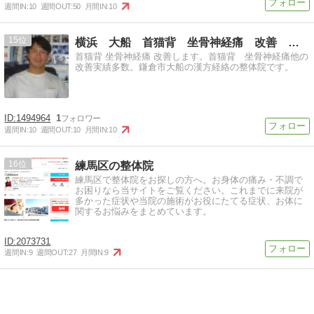
週間IN:
10
週間OUT:
50
月間IN:
10
15
横浜 大船 首猫背 坐骨神経痛 改善 整体院 SS寿
首猫背 坐骨神経痛 改善します。首猫背 坐骨神経痛他の
改善実績多数。鎌倉市大船の漢方経絡の整体院です。
1494964
1
週間IN:
10
週間OUT:
10
月間IN:
10
16
練馬区の整体院
練馬区で整体院をお探しの方へ。お身体の痛み・不調で
お困りなら当サイトをご覧ください。これまでに来院が
多かった症状や当院の施術がお役にたてる症状、お体に
関するお悩みをまとめています。
2073731
週間IN:
9
週間OUT:
27
月間IN:
9