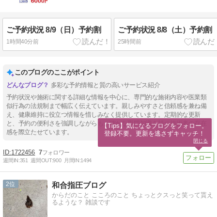
ご予約状況 8/9（日）予約割
ご予約状況 8/8（土）予約割
1時間40分前
25時間前
このブログのここがポイント
多彩な予約情報と質の高いサービス紹介
予約状況や施術に関する詳細な情報を中心に、専門的な施術内容や医業類
似行為の法規制まで幅広く伝えています。親しみやすさと信頼感を兼ね備
え、健康維持に役立つ情報を惜しみなく提供しています。定期的な更新
と、予約の便利さを強調しながらも、確かな専門知識を持つ施術者の存在
【Tips】気になるブログをフォロー。

感を際立たせています。
登録不要。更新を逃さずキャッチ！
閉じる
1722456
7
週間IN:
351
週間OUT:
900
月間IN:
1494
2
和合指圧ブログ
からだのこと こころのこと ちょっとクスっと笑って貰え
るような？ 雑談です