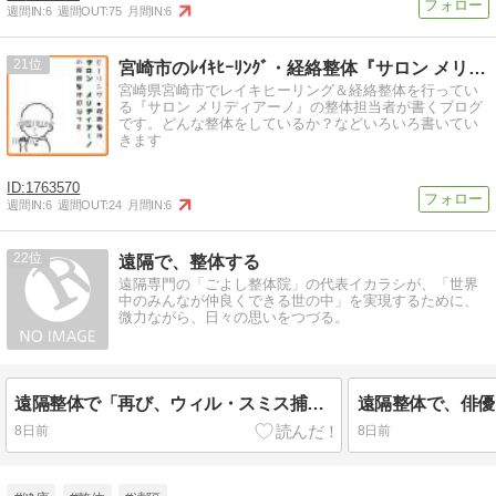
週間IN:
6
週間OUT:
75
月間IN:
6
21
宮崎市のﾚｲｷﾋｰﾘﾝｸﾞ・経絡整体『サロン メリディアーノ
宮崎県宮崎市でレイキヒーリング＆経絡整体を行ってい
る『サロン メリディアーノ』の整体担当者が書くブログ
です。どんな整体をしているか？などいろいろ書いてい
きます
1763570
週間IN:
6
週間OUT:
24
月間IN:
6
22
遠隔で、整体する
遠隔専門の「ごよし整体院」の代表イカラシが、「世界
中のみんなが仲良くできる世の中」を実現するために、
微力ながら、日々の思いをつづる。
遠隔整体で「再び、ウィル・スミス捕手」を診る
遠隔整体で、俳優
8日前
8日前