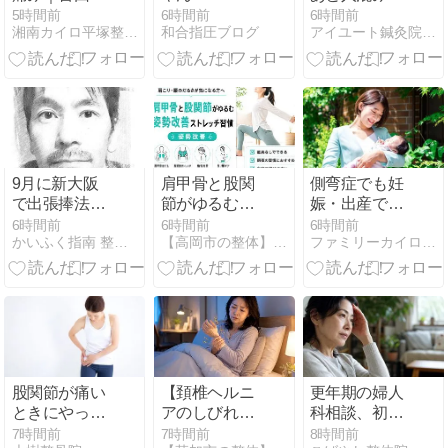
との意外な関
耳が詰まると
5時間前
6時間前
6時間前
湘南カイロ平塚整体院
和合指圧ブログ
アイユート鍼灸院・名寄本院
係を解説
きに見直した
いこと
9月に新大阪
肩甲骨と股関
側弯症でも妊
で出張捧法仕
節がゆるむ姿
娠・出産でき
術を行います
勢改善ストレ
る？院長の臨
6時間前
6時間前
6時間前
かいふく指南 整体からはだふくらか
【高岡市の整体】医師も通院する「サトウ整体院・高岡本院」
ファミリーカイロプラクティック三鷹院
伊豆のかいふ
ッチ習慣
床経験をシェ
く指南処【か
ア
らはだふくら
か】
股関節が痛い
【頚椎ヘルニ
更年期の婦人
ときにやって
アのしびれ範
科相談、初診
はいけない動
囲でわかる危
前に知るべき
7時間前
7時間前
8時間前