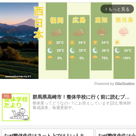
もっと見る
arrow_forward_ios
Powered by 
GliaStudios
Mute
3
群馬県高崎市！整体学校に行く前に読むブログ
整体業ってどうなの−？にお答えしています[読む整体師
養成講座」毎週更新中。
なぜ整体先生はネット上ではよい人キャラなのにリアルは真逆なの？！