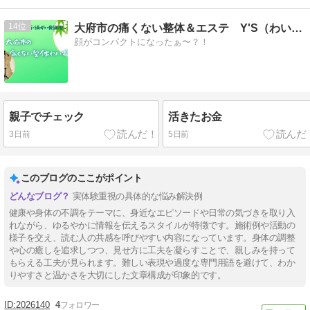
14
大府市の痛くない整体＆エステ Y'S（わいず）
顔がコンパクトになったぁ〜？！
親子でチェック
活きたお金
3日前
5日前
このブログのここがポイント
実体験重視の具体的な悩み解決例
健康や身体の不調をテーマに、身近なエピソードや日常の気づきを取り入
れながら、ゆるやかに情報を伝えるスタイルが特徴です。施術例や活動の
様子を交え、読む人の共感を呼びやすい内容になっています。身体の調整
や心の癒しを追求しつつ、見せ方に工夫を凝らすことで、親しみを持って
もらえる工夫が見られます。難しい表現や過度な専門用語を避けて、わか
りやすさと温かさを大切にした文章構成が印象的です。
2026140
4