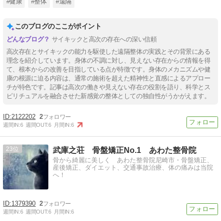
#健康
#整体
#遠隔
このブログのここがポイント
サイキックと高次の存在への深い信頼
高次存在とサイキックの能力を駆使した遠隔整体の実践とその背景にある
理念を紹介しています。身体の不調に対し、見えない存在からの情報を得
て、根本からの改善を目指している点が特徴です。身体のメカニズムや健
康の根源に迫る内容は、通常の施術を超えた精神性と直感によるアプロー
チが特色です。記事は高次の働きや見えない存在の役割を語り、科学とス
ピリチュアルを融合させた新感覚の整体としての独自性がうかがえます。
2122202
2
週間IN:
6
週間OUT:
6
月間IN:
6
23
武庫之荘 骨盤矯正No.1 あわた整骨院
骨から綺麗に美しく あわた整骨院尼崎市・骨盤矯正、
産後矯正、ダイエット、交通事故治療、体の痛みは当院
へ！
1379390
2
週間IN:
6
週間OUT:
6
月間IN:
6