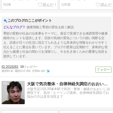
5日前
12日前
このブログのここがポイント
健康情報と季節の変化を鋭く解説
季節の変動や社会の出来事をテーマに、身近で実感できる体調管理や健康
維持のヒントを提供します。症状や気候の変化についての鋭い洞察を交
え、読者が日々の生活に役立てられるような具体的な情報をわかりやすく
伝えることに重点を置いています。ブログの更新は定期的で、多角的な視
点から健康と社会の関わりを深堀りし、今を生き抜くための重要な知見を
提供しています。
2019283
10
週間IN:
40
週間OUT:
296
月間IN:
184
8
大阪で気功整体・自律神経失調症のおおいし治療院
大阪市淀川区JR塚本駅で気功・整体・鍼灸のおおいし治
療院です。気功・ヒーリング講座。自律神経失調症でお
悩みの方は是非当院まで