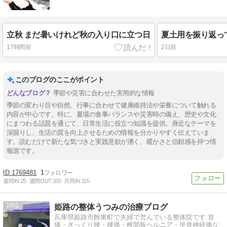
立秋 まだ暑いけれど秋の入り口に立つ日
17時間前
2日前
このブログのここがポイント
季節や災害に合わせた実用的な情報
季節の変わり目や自然、行事に合わせて健康維持法や栄養について触れる
内容が中心です。特に、夏場の食事バランスや災害時の備え、歴史や文化
にまつわる話題を通じて、日常生活に役立つ知識を提供。身近なテーマを
深掘りし、生活の質を向上させるための情報を分かりやすく伝えていま
す。読むだけで新たな気づきと実践意欲が湧く、暖かさと信頼感を持つ情
報源です。
1769481
1
週間IN:
25
週間OUT:
330
月間IN:
115
10
姫路の整体うつみの治療ブログ
兵庫県姫路市飾東町で夫婦で営んでいる整体院です.首
痛・ぎっくり腰・腰痛・椎間板ヘルニア・坐骨神経痛な