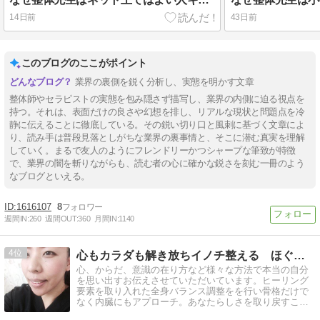
14日前
43日前
このブログのここがポイント
業界の裏側を鋭く分析し、実態を明かす文章
整体師やセラピストの実態を包み隠さず描写し、業界の内側に迫る視点を
持つ。それは、表面だけの良さや幻想を排し、リアルな現状と問題点を冷
静に伝えることに徹底している。その鋭い切り口と風刺に基づく文章によ
り、読み手は普段見落としがちな業界の裏事情と、そこに潜む真実を理解
していく。まるで友人のようにフレンドリーかつシャープな筆致が特徴
で、業界の闇を斬りながらも、読む者の心に確かな鋭さを刻む一冊のよう
なブログといえる。
1616107
8
週間IN:
260
週間OUT:
360
月間IN:
1140
4
心もカラダも解き放ちイノチ整える ほぐし屋shin
心、からだ、意識の在り方など様々な方法で本当の自分
を思い出すお伝えさせていただいています。ヒーリング
要素を取り入れた全身バランス調整をを行い骨格だけで
なく内臓にもアプローチ。あなたらしさを取り戻すこと
での生きやすさに目覚める体験をどうぞ