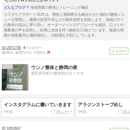
地域密着の整体とトレーニング融合
カラダケアサポートSUN.は、整体と運動療法を融合させた独自の施術メニ
ューを展開し、膝痛や姿勢不良などの根本改善を目指します。地域の方々
の身体の悩みに寄り添い、オーダーメイドのアプローチを提供。口コミや
推薦者の声を反映し、効果に自信を持つ施術を心掛けています。最新の情
報や休業案内も適時発信し、信頼感を大切にしています。
2071736
4
週間IN:
6
週間OUT:
51
月間IN:
9
20
ウンノ整体と静岡の夜
葵区井宮町の整体師の日々です。
インスタグラムに書いていきます
アラジンストーブめし
4年前
4年前
1053847