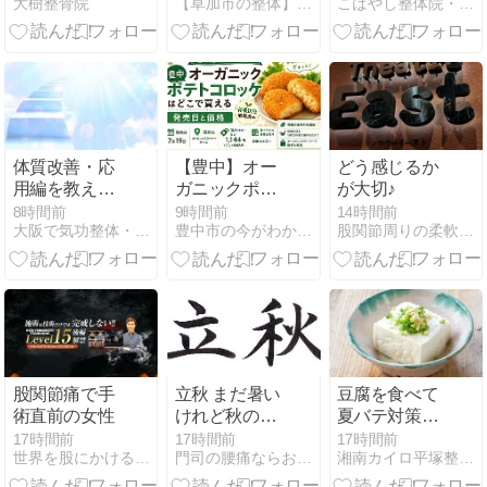
大樹整骨院
【草加市の整体】口コミ１位の「たぐち整骨院・草加本院」
こばやし整体院・ひばりヶ丘院ブログ
作とは
険サイン】放
5つのこと
置するとどう
なるか？
体質改善・応
【豊中】オー
どう感じるか
用編を教えま
ガニックポテ
が大切♪
す
トコロッケは
8時間前
9時間前
14時間前
大阪で気功整体・自律神経失調症のおおいし治療院
豊中市の今がわかる『とよなかプラス』
股関節周りの柔軟性に効果抜群！骨格改善バーオソルピラティス
どこで買える
｜発売日と価
格
股関節痛で手
立秋 まだ暑い
豆腐を食べて
術直前の女性
けれど秋の入
夏バテ対策｜
り口に立つ日
今日からでき
17時間前
17時間前
17時間前
世界を股にかける腰痛治療家 Ken Yamamoto
門司の腰痛ならおまかせ、いずみヶ丘整骨院。
湘南カイロ平塚整体院
る工夫を紹介