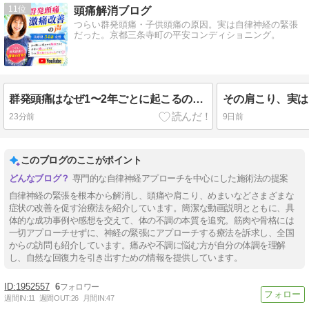
11
頭痛解消ブログ
つらい群発頭痛・子供頭痛の原因。実は自律神経の緊張
だった。京都三条寺町の平安コンディショニング。
群発頭痛はなぜ1〜2年ごとに起こるのか？「火山噴火」で知る痛みの正体 兵庫県34歳女性
23分前
9日前
このブログのここがポイント
専門的な自律神経アプローチを中心にした施術法の提案
自律神経の緊張を根本から解消し、頭痛や肩こり、めまいなどさまざまな
症状の改善を促す治療法を紹介しています。簡潔な動画説明とともに、具
体的な成功事例や感想を交えて、体の不調の本質を追究。筋肉や骨格には
一切アプローチせずに、神経の緊張にアプローチする療法を訴求し、全国
からの訪問も紹介しています。痛みや不調に悩む方が自分の体調を理解
し、自然な回復力を引き出すための情報を提供しています。
1952557
6
週間IN:
11
週間OUT:
26
月間IN:
47