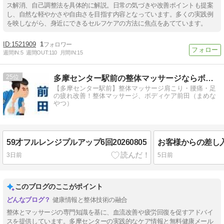
ス解消、自己調整法を具体的に解説。日常の気づきや改善ポイントも提案
し、自然な軽やかさや自由さを目指す内容となっています。多くの実践例
を映しながら、身近にできるセルフケアの方法に焦点をあてています。
1521909
1
週間IN:
5
週間OUT:
110
月間IN:
15
25
多摩センター駅前の整体マッサージならボディケア前田
【多摩センター駅前】整体マッサージ肩こり・腰痛・足
の疲れ改善！整体マッサージ、ボディケア前田（まめな
やつ）
59才フルレンジプルアップ6回20260805
お客様からの差し入れ
3日前
5日前
このブログのここがポイント
健康情報と整体技術の融合
整体とマッサージの専門知識を基に、血流改善や疲労回復を促すアドバイ
スを提供しています。多摩センターの実践的なケア情報と無料健康メール