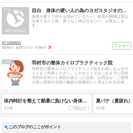
17
目白 身体の硬い人の為のヨガスタジオのブログ
身体が硬くて何かを諦めている人へ。前屈や開脚は実は
出来て当たり前。痛くなく伸ばせるコツ、お教えしま
す。
1560911
週間IN:
9
週間OUT:
12
月間IN:
9
18
羽村市の整体カイロプラクティック院
羽村市で整体カイロプラクティック院をお探しなら当サ
イトをご利用ください。このサイトではこれまでに羽村
市内や市外から来院が多かった症状。お問合せ・ご質問
の多い症状や当院の施術が効果的だと考えられる症状を
ブログ記事でまとめております。
体内時計を整えて酷暑に負けない身体づくり
夏バテ（夏疲れ）
2日前
3日前
このブログのここがポイント