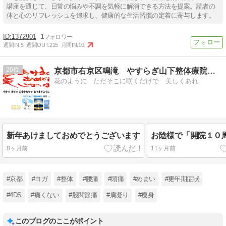
講座を通じて、日常の悩みや不調を気軽に解消できる方法を提案。読者の
体と心のリフレッシュを追求し、健康的な生活習慣の定着に寄与します。
1372901
1
週間IN:
5
週間OUT:
215
月間IN:
10
26
京都市右京区鳴滝 やすらぎ山下整体療院のブログ
花のように ただそこに咲くだけで 美しくあれ
新年あけましておめでとうございます
お陰様で「開院１０
8ヶ月前
11ヶ月前
#京都
#ヨガ
#整体
#腰痛
#頭痛
#めまい
#更年期症状
#4DS
#痛くない
#股関節痛
#肩凝り
#痩身
このブログのここがポイント