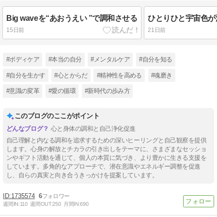
Big waveを“あおうえい ”で調和させる
ひとりひと宇宙色が
15日前
21日前
#ボディケア
#本当の自分
#メンタルケア
#自分を知る
#自分を生かす
#心とからだ
#精神性を高める
#魂磨き
#意識の変革
#愛の循環
#新時代の歩み方
このブログのここがポイント
心と身体の調和と自己浄化促進
自己理解と内なる調和を追求するための深いヒーリングと自己観察を提供
します。心身の解放とチカラの引き出しをテーマに、さまざまなセッショ
ンやギフト活動を通じて、個人の本質に気づき、より豊かに生きる支援を
しています。多角的なアプローチで、潜在意識やエネルギー調整を促進
し、自らの真実と向き合うきっかけを提案しています。
1735574
6
週間IN:
110
週間OUT:
250
月間IN:
690