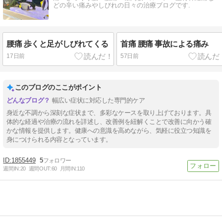
どの辛い痛みやしびれの日々の治療ブログです.
腰痛 歩くと足がしびれてくる
首痛 腰痛 事故による痛み
17日前
57日前
このブログのここがポイント
幅広い症状に対応した専門的ケア
身近な不調から深刻な症状まで、多彩なケースを取り上げております。具
体的な経過や治療の流れを詳述し、改善例を紐解くことで改善に向かう確
かな情報を提供します。健康への意識を高めながら、気軽に役立つ知識を
身につけられる内容となっています。
1855449
5
週間IN:
20
週間OUT:
60
月間IN:
110