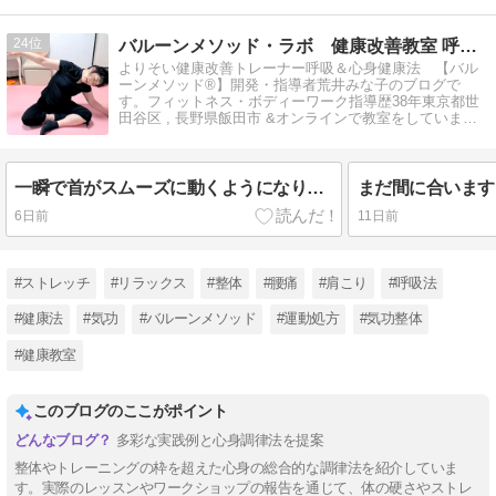
24
バルーンメソッド・ラボ 健康改善教室 呼吸法 運動処方 整体
よりそい健康改善トレーナー呼吸＆心身健康法 【バル
ーンメソッド®】開発・指導者荒井みな子のブログで
す。フィットネス・ボディーワーク指導歴38年東京都世
田谷区 , 長野県飯田市 &オンラインで教室をしていま
す。
一瞬で首がスムーズに動くようになりました！
6日前
11日前
#ストレッチ
#リラックス
#整体
#腰痛
#肩こり
#呼吸法
#健康法
#気功
#バルーンメソッド
#運動処方
#気功整体
#健康教室
このブログのここがポイント
多彩な実践例と心身調律法を提案
整体やトレーニングの枠を超えた心身の総合的な調律法を紹介していま
す。実際のレッスンやワークショップの報告を通じて、体の硬さやストレ