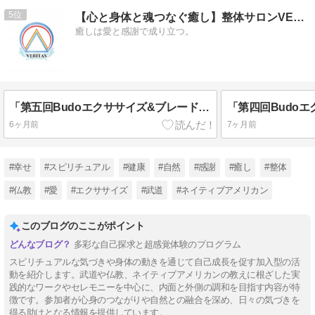
5
【心と身体と魂つなぐ癒し】整体サロンVERITASのブログ
癒しは愛と感謝で成り立つ。
「第五回Budoエクササイズ&ブレードボトルバトルワークショップ」開催いたしました
6ヶ月前
7ヶ月前
#幸せ
#スピリチュアル
#健康
#自然
#感謝
#癒し
#整体
#仏教
#愛
#エクササイズ
#武道
#ネイティブアメリカン
このブログのここがポイント
多彩な自己探求と超感覚体験のプログラム
スピリチュアルな気づきや身体の動きを通じて自己成長を促す加入型の活
動を紹介します。武道や仏教、ネイティブアメリカンの教えに根ざした実
践的なワークやセレモニーを中心に、内面と外側の調和を目指す内容が特
徴です。参加者が心身のつながりや自然との融合を深め、日々の気づきを
得る助けとなる情報を提供しています。