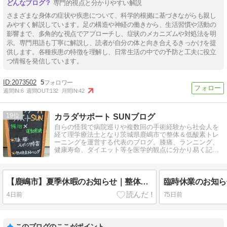
専門的視点と分かりやすい解説
さまざまな身体の症状や疾患について、科学的根拠に基づきながらも親し
みやすく解説しています。足の構造や神経の働きから、生活習慣や活動の
影響まで、多角的な視点でアプローチし、症状のメカニズムや対処法を明
示。専門用語も丁寧に解説し、読者が自分の体と向き合えるきっかけを提
供します。各種疾患の特徴を理解し、日常生活の中での予防と工夫に役立
つ情報を発信しています。
2073502
5
週間IN:
6
週間OUT:
132
月間IN:
42
19
カラダサポート SUNブログ
自らの怪我で病院巡りや複数回の手術経験から社会人を
経て理学療法士となり茨城県鹿嶋市で整体＆低酸素トレ
ーニングを運営する代表のブログ。膝痛、ランニング、
健康寿命、ダイエット等を医学的観点に分かり易く記し
たカラダサポートブログです。
【鹿嶋市】夏季休暇のお知らせ｜整体・マシンピラティス・低酸素トレーニング【カラダケアサポートSUN.】
臨時休業のお知ら
4日前
75日前
このブログのここがポイント