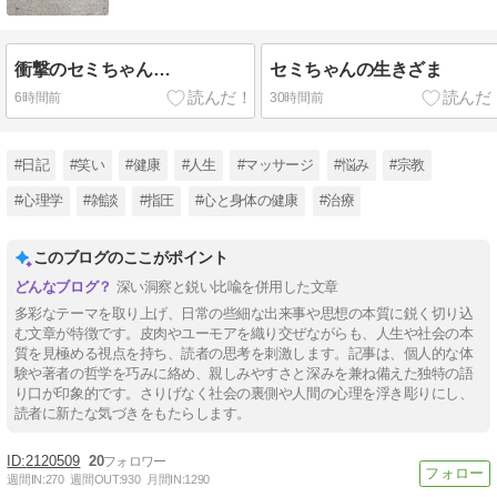
衝撃のセミちゃん…
セミちゃんの生きざま
6時間前
30時間前
#日記
#笑い
#健康
#人生
#マッサージ
#悩み
#宗教
#心理学
#雑談
#指圧
#心と身体の健康
#治療
このブログのここがポイント
深い洞察と鋭い比喩を併用した文章
多彩なテーマを取り上げ、日常の些細な出来事や思想の本質に鋭く切り込
む文章が特徴です。皮肉やユーモアを織り交ぜながらも、人生や社会の本
質を見極める視点を持ち、読者の思考を刺激します。記事は、個人的な体
験や著者の哲学を巧みに絡め、親しみやすさと深みを兼ね備えた独特の語
り口が印象的です。さりげなく社会の裏側や人間の心理を浮き彫りにし、
読者に新たな気づきをもたらします。
2120509
20
週間IN:
270
週間OUT:
930
月間IN:
1290