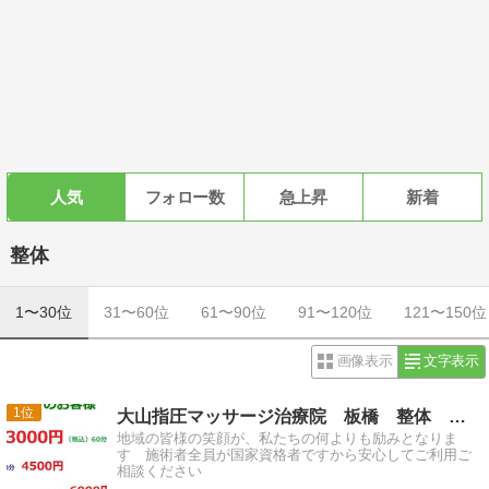
人気
フォロー数
急上昇
新着
整体
1〜30位
31〜60位
61〜90位
91〜120位
121〜150位
画像表示
文字表示
1
大山指圧マッサージ治療院 板橋 整体 肩こり 腰痛 改善
地域の皆様の笑顔が、私たちの何よりも励みとなりま
す 施術者全員が国家資格者ですから安心してご利用ご
相談ください