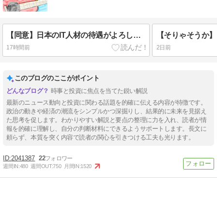
【同意】日本のIT人材の待遇がよろしくないだと？
17時間前
2日前
このブログのここがポイント
時事と投資に焦点を当てた鋭い解説
最新のニュース動向と投資に関わる話題を的確に伝える内容が特徴です。
政治の動きや経済の潮流をシンプルかつ深掘りし、結果的に未来を見据え
た思考を促します。わかりやすい解説と要点の整理に力を入れ、読者が情
報を的確に理解し、自分の判断材料にできるようサポートします。長文に
頼らず、本質を突く内容で読者の関心を引きつける工夫も光ります。
2041387
22
週間IN:
480
週間OUT:
750
月間IN:
1520