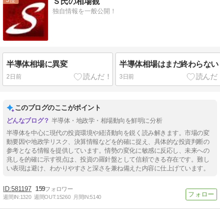
Ｓ氏の相場観
独自情報を一般公開！
半導体相場に異変
半導体相場はまだ終わらない
2日前
3日前
このブログのここがポイント
半導体・地政学・相場動向を鮮明に分析
半導体を中心に現代の投資環境や経済動向を鋭く読み解きます。市場の変
動要因や地政学リスク、決算情報などを的確に捉え、具体的な投資判断の
参考となる情報を提供しています。情勢の変化に敏感に反応し、未来への
兆しを的確に示す視点は、投資の羅針盤として信頼できる存在です。難し
い表現は避け、わかりやすさと深さを兼ね備えた内容に仕上げています。
581197
159
週間IN:
1320
週間OUT:
15260
月間IN:
5140