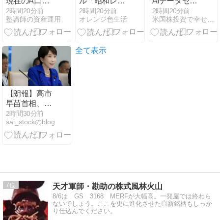
現在のA口座
ル「昭和レト
AIデータセン
の株式保有状
ロアフタヌー
ター市場を変
2時間20分前
2時間20分前
2時間20分前
塾講師の資産運用
オレンジ色生活
米国株投資で幸せ作り
況
ンティー」/中
える？エヌビ
川政七商店 和
ディアGPU大
紅茶/朝ごはん
量確保でネオ
＆おやつ/義弟
クラウドに脅
全て表示
を虐げて殺さ
威
れる運命の悪
役令嬢は何故
か彼に溺愛さ
【朗報】高市
れる
早苗首相、
3000万の公用
2時間30分前
sai_stockのblog
車でタバコを
吸うのが至福
の時間
7
天才軍師・勘助の株式風林火山
8/6は GS 3168 MERFが大幅高。一発屋では終わら
ないでしょう。ここを更に進化させた◎新銘柄もしっか
り仕込んでください。