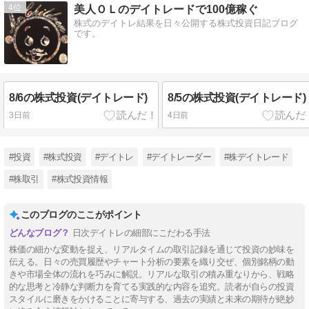
4
美人ＯＬのデイトレードで100億稼ぐ
株式のデイトレ結果を日々公開する株式投資日記ブログ
です。
8/6の株式投資(デイトレード)
8/5の株式投資(デイトレード)
3日前
4日前
#投資
#株式投資
#デイトレ
#デイトレーダー
#株デイトレード
#株取引
#株式投資情報
このブログのここがポイント
日次デイトレの細部にこだわる手法
株価の細かな変動を捉え、リアルタイムの取引記録を通じて投資の妙味を
伝える。日々の売買履歴やチャート分析の要素を織り交ぜ、個別銘柄の動
きや市場全体の流れを巧みに解説。リアルな取引の積み重なりから、戦略
的な思考と冷静な判断力を育てる実践的な内容を追究。読者が自らの投資
スタイルに磨きをかけることに寄与する、過去の実績と未来の期待が絶妙