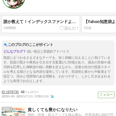
誰か教えて！インデックスファンドよりハイリスク・ハイリターンな投資対象は何がある？
14時間前
7日前
このブログのここがポイント
鋭い視点と実践的アドバイス
投資にまつわるさまざまなテーマを、短く的確に伝えることに長けていま
す。投資の賢さや勇気を引き出す言葉選びに特徴があり、過去の失敗や成
功例を応用した体験談や鋭い見解を交えながら、読者が自分の投資スタイ
ルを考える助けとなる内容を提供しています。投資初心者から中級者まで
役立つ、深みと現実味のある情報を、わかりやすく、しかし引き込まれる
ような表現でお伝えします。
1978735
48
週間IN:
465
週間OUT:
215
月間IN:
1915
22
貧しくても豊かになりたい
節約・投資・収入アップを積み重ね、世帯資産6,000万円