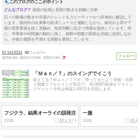
このブログのここがポイント
相場の短期と長期の動きを的確に分析
日々の株価の動きや市場のトレンドをスピーディーかつ具体的に解説して
います。国内外の出来事や経済ニュースと連動しながら、株式の上昇や下
落の背景要因を鋭く見極め、投資判断に役立つ情報を提供しています。特
に、半導体やAI関連の動向に強く、銘柄や指数の変動を詳細に追跡しなが
ら、今後の展開を予測する洞察を重視しています。
1413321
42
週間IN:
620
週間OUT:
2690
月間IN:
2380
16
「Ｍａｎ／Ｔ」のスイングでイこう
覚えてる？Ｍａｎ／Ｔです。帰ってきたよ！現物・信用
２階建てフルスイング戦法で、40,000円相場をフライン
グゲット！今年は株益1,000万を目指します。
フジクラ、結果オーライの誤発注
一服
2日前
3日前