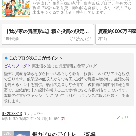
を達成した兼業主婦の家計・資産形成ブログ。等身大の
視点で家計や教育費、節約術を発信し、少ない収入でも
未来をつくる力を読者と共有しています。
【我が家の資産形成】積立投資の設定を大幅に見直し⌇ 新旧プランと増額の理由を公開します
15時間前
2日前
このブログのここがポイント
実生活を通じた資産管理と教育ブログ
堅実に資産を築きながら日々の暮らしや教育、投資についてリアルな視点
で語ります。低学歴や低収入からでも工夫次第で資産を増やし、生活の質
を高めるヒントを提供。家計の見直しや子育て、教育費に関する情報も豊
富で、金銭的な未来設計を考える上で参考になる内容が詰まっています。
趣味の読書やファッションについても触れ、バランスの取れた暮らしを追
求します。
2033813
7
週間IN:
450
週間OUT:
1420
月間IN:
1970
23
握力ゼロのデイトレード記録