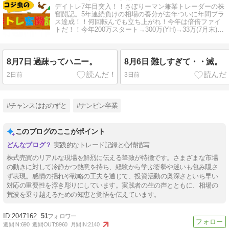
デイトレ7年目突入！！さぼりーマン兼業トレーダーの株
奮闘記。5年連続負けの相場の養分が去年ついに年間プラ
ス達成！！何回転んでも立ち上がれ！今年は倍倍ファイ
トだ！！今年200万スタート→300万(YH)→33万(7月末)→
退場か！？
8月7日 過疎ってハニー。
8月6日 難しすぎて・・滅。
2日前
3日前
#チャンスはおのずと
#ナンピン卒業
このブログのここがポイント
実践的なトレード記録と心情描写
株式売買のリアルな現場を鮮烈に伝える筆致が特徴です。さまざまな市場
の動きに対して冷静かつ熱意を持ち、経験から学ぶ姿勢や迷いも包み隠さ
ず表現。感情の揺れや戦略の工夫を通じて、投資活動の奥深さといち早い
対応の重要性を浮き彫りにしています。実践者の生の声とともに、相場の
荒波を乗り越えるための知恵と覚悟を伝えています。
2047162
51
週間IN:
690
週間OUT:
8960
月間IN:
2140