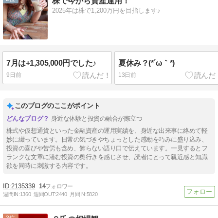
株で今から資産運用！
2025年は株で1,200万円を目指します♪
7月は+1,305,000円でした♪
夏休み？(*´ω｀*)
9日前
13日前
このブログのここがポイント
身近な体験と投資の融合が際立つ
株式や仮想通貨といった金融資産の運用実績を、身近な出来事に絡めて軽
妙に綴っています。日常の気づきやちょっとした感動を巧みに盛り込み、
投資の喜びや苦労も含め、飾らない語り口で伝えています。一見するとフ
ランクな文章に潜む投資の奥行きを感じさせ、読者にとって親近感と知識
欲を同時に刺激する内容です。
2135339
14
週間IN:
1360
週間OUT:
2440
月間IN:
5820
3