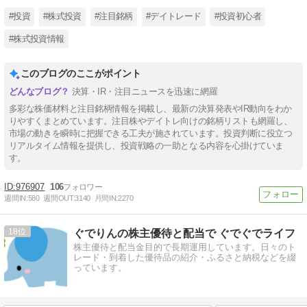
#投資
#株式投資
#注目銘柄
#デイトレード
#投資初心者
#株式投資情報
このブログのここがポイント
決算・IR・注目ニュースを迅速に網羅
多彩な株価材料と注目銘柄情報を掲載し、最新の決算発表やIR動向をわか
りやすくまとめています。注目株やデイトレ向けの銘柄リストも網羅し、
市場の動きを瞬時に把握できる工夫が施されています。投資判断に役立つ
リアルタイム情報を提供し、投資戦略の一助となる内容を心掛けていま
す。
976907
106
週間IN:
580
週間OUT:
3140
月間IN:
2270
18
ぐでりんの株主優待と配当で ぐでぐでライフ
株主優待と配当金目的で長期運用しています。日々のト
レード・到着した優待品の紹介・ふるさと納税などを綴
っています。