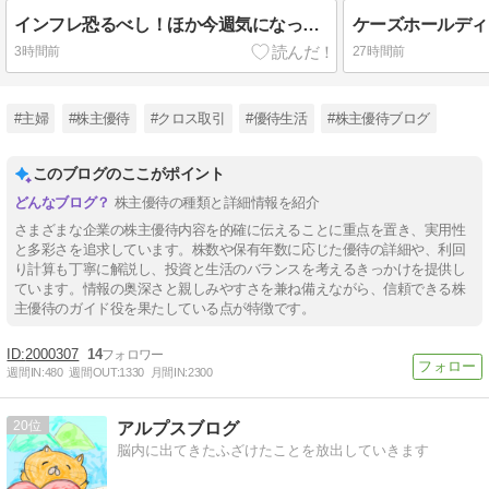
インフレ恐るべし！ほか今週気になった優待系IR情報などまとめ
3時間前
27時間前
#主婦
#株主優待
#クロス取引
#優待生活
#株主優待ブログ
このブログのここがポイント
株主優待の種類と詳細情報を紹介
さまざまな企業の株主優待内容を的確に伝えることに重点を置き、実用性
と多彩さを追求しています。株数や保有年数に応じた優待の詳細や、利回
り計算も丁寧に解説し、投資と生活のバランスを考えるきっかけを提供し
ています。情報の奥深さと親しみやすさを兼ね備えながら、信頼できる株
主優待のガイド役を果たしている点が特徴です。
2000307
14
週間IN:
480
週間OUT:
1330
月間IN:
2300
20
アルプスブログ
脳内に出てきたふざけたことを放出していきます