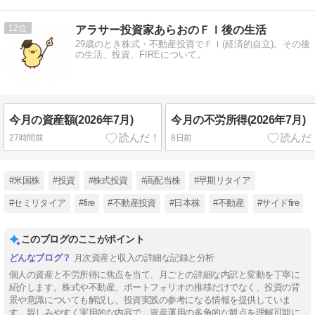
12
アラサー投資家あらおのＦＩ後の生活
29歳のとき株式・不動産投資でＦＩ(経済的自立)。その後
の生活、投資、FIREについて。
今月の資産額(2026年7月)
今月の不労所得(2026年7月)
27時間前
8日前
#米国株
#投資
#株式投資
#高配当株
#早期リタイア
#セミリタイア
#fire
#不動産投資
#日本株
#不動産
#サイドfire
このブログのここがポイント
月次資産と収入の詳細な記録と分析
個人の資産と不労所得に焦点を当て、月ごとの詳細な内訳と変動を丁寧に
紹介します。株式や不動産、ポートフォリオの推移だけでなく、投資の背
景や意識についても解説し、投資実践の参考になる情報を提供していま
す。親しみやすく実用的な内容で、資産運用の多角的な観点を理解可能に