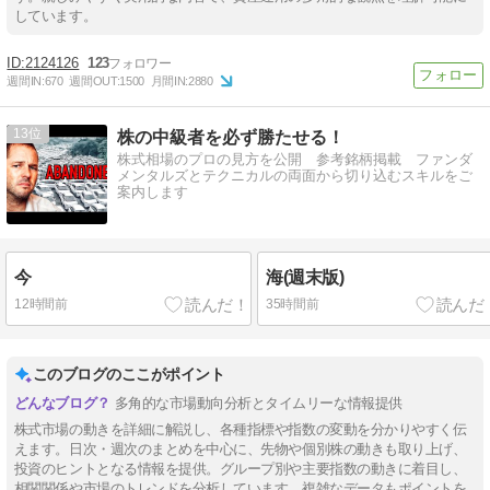
しています。
2124126
123
週間IN:
670
週間OUT:
1500
月間IN:
2880
13
株の中級者を必ず勝たせる！
株式相場のプロの見方を公開 参考銘柄掲載 ファンダ
メンタルズとテクニカルの両面から切り込むスキルをご
案内します
今
海(週末版)
12時間前
35時間前
このブログのここがポイント
多角的な市場動向分析とタイムリーな情報提供
株式市場の動きを詳細に解説し、各種指標や指数の変動を分かりやすく伝
えます。日次・週次のまとめを中心に、先物や個別株の動きも取り上げ、
投資のヒントとなる情報を提供。グループ別や主要指数の動きに着目し、
相関関係や市場のトレンドを分析しています。複雑なデータもポイントを