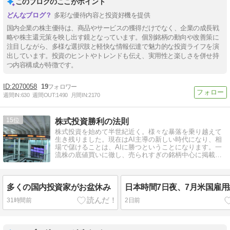
このブログのここがポイント
多彩な優待内容と投資好機を提供
国内企業の株主優待は、商品やサービスの獲得だけでなく、企業の成長戦
略や株主還元策を映し出す鏡となっています。個別銘柄の動向や改善策に
注目しながら、多様な選択肢と軽快な情報伝達で魅力的な投資ライフを演
出しています。投資のヒントやトレンドも伝え、実用性と楽しさを併せ持
つ内容構成が特徴です。
2070058
19
週間IN:
630
週間OUT:
1490
月間IN:
2170
15
株式投資勝利の法則
株式投資を始めて半世紀近く。様々な暴落を乗り越えて
生き残りました。現在はAI主導の新しい時代になり、相
場で儲けることは、AIに勝つということになります。一
流株の底値買いに徹し、売られすぎの銘柄中心に掲載し
ます。
多くの国内投資家がお盆休み
日本時間7日夜、7月米国雇
31時間前
2日前