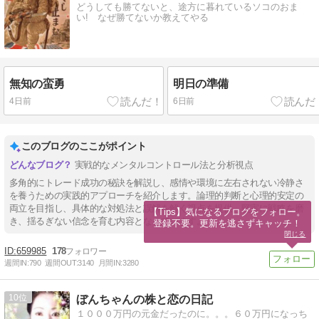
どうしても勝てないと、途方に暮れているソコのおま
い! なぜ勝てないか教えてやる
無知の蛮勇
明日の準備
4日前
6日前
このブログのここがポイント
実戦的なメンタルコントロール法と分析視点
多角的にトレード成功の秘訣を解説し、感情や環境に左右されない冷静さ
を養うための実践的アプローチを紹介します。論理的判断と心理的安定の
両立を目指し、具体的な対処法と誤解を解く視点を提供。堅実に戦略を磨
【Tips】気になるブログをフォロー。

き、揺るぎない信念を育む内容となっています。
登録不要。更新を逃さずキャッチ！
閉じる
659985
178
週間IN:
790
週間OUT:
3140
月間IN:
3280
10
ぼんちゃんの株と恋の日記
１０００万円の元金だったのに。。。６０万円になっち