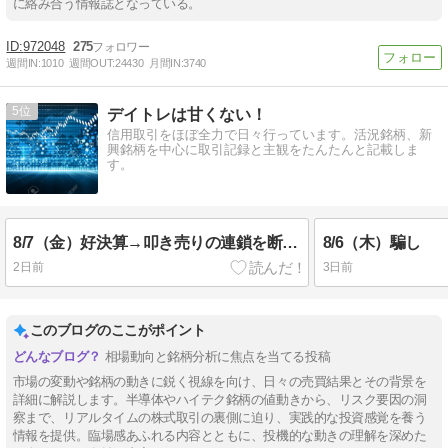
に絡み合う情報誌となっている。
972048
275
週間IN:
1010
週間OUT:
24430
月間IN:
3740
5
デイトレは甘くない！
信用取引をほぼ全力で日々行っています。活況銘柄、新
興銘柄を中心に取引記録と主観をたんたんと記載しま
す。
8/7（金）好決算→叩き売りの連鎖を断ち切れ
8/6（木）騙し
2日前
3日前
このブログのここがポイント
相場動向と銘柄分析に焦点を当てる投稿
市場の変動や銘柄の動きに鋭く視線を向け、日々の売買結果とその背景を
詳細に解説します。半導体やハイテク銘柄の値動きから、リスク要因の洞
察まで、リアルタイムの株式取引の裏側に迫り、実践的な投資感覚を養う
情報を提供。臨場感あふれる内容とともに、投機的な動きの理解を深めた