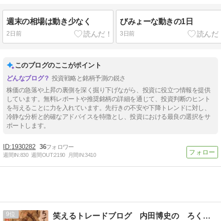
週末の相場は動き少なく
びみょーな動きの1日
2日前
3日前
このブログのここがポイント
投資戦略と銘柄予測の鋭さ
株価の急落や上昇の裏側を深く掘り下げながら、投資に役立つ情報を提供
しています。無料レポートや推奨銘柄の詳細を通じて、投資判断のヒント
を与えることに力を入れています。先行きの不安や下降トレンドに対し、
冷静な分析と的確なアドバイスを特徴とし、投資における最良の選択をサ
ポートします。
1930282
36
週間IN:
830
週間OUT:
2190
月間IN:
3410
9
笑えるトレードブログ 内田博史の ろくでなし日記