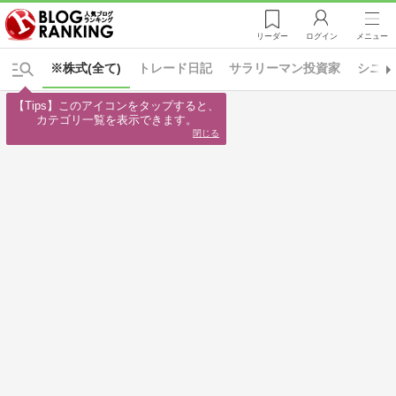
リーダー
ログイン
メニュー
※株式(全て)
トレード日記
サラリーマン投資家
シニア
【Tips】このアイコンをタップすると、

カテゴリ一覧を表示できます。
閉じる