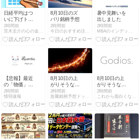
日経平均はつ
8月10日のズ
暑中見舞いを
いに下げトレ
バリ銘柄予想
出しました
ンドから反
2時間前
2時間前
2時間前
茨木圭介の心の金鉱を掘り起こす 投資と考えの備忘録
今日のおすすめ注目株価情報（株予想）
MBAのインデックス投資日記
発、キオクシ
アも決算が堅
調、円高あれ
どこの程度な
ら全く問題な
し
【悲報】最近
8月10日の上
8月10日の上
の「物価」、
がりそうな注
がりそうな注
上がりすぎて
目の銘柄
目の株銘柄
2時間前
2時間前
2時間前
情弱速報
急騰銘柄予想ドットコム
これから面白くなりそうな株銘柄
何も買えなく
なるｗｗｗｗ
ｗ