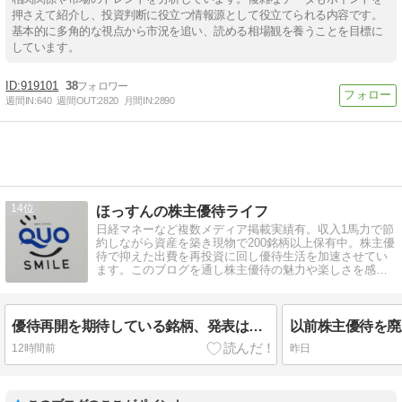
押さえて紹介し、投資判断に役立つ情報源として役立てられる内容です。
基本的に多角的な視点から市況を追い、読める相場観を養うことを目標に
しています。
919101
38
週間IN:
640
週間OUT:
2820
月間IN:
2890
14
ほっすんの株主優待ライフ
日経マネーなど複数メディア掲載実績有。収入1馬力で節
約しながら資産を築き現物で200銘柄以上保有中。株主優
待で抑えた出費を再投資に回し優待生活を加速させてい
ます。このブログを通し株主優待の魅力や楽しさを感じ
てもらえると嬉しいです。
優待再開を期待している銘柄、発表はまだか
12時間前
昨日