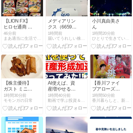
ろ！！」
【LION FX】
メディアリン
小川真由美さ
ヒロセ通商 ２
クス（6659）
ん
０２６年７月
から議決権行
46分前
1時間前
1時間20分前
まあ適当に生活できて、株主優待も
届いてうれしい株主優待日記＆デイトレ
ひとりで生きていくために〜 All roads
キャンペーン
使のお礼で
商品 が到着
QUOカードが
(2026/8/8)
届きました
【株主優待】
AI使えば、資
【香川ファイ
ガスト ミニオ
産増やせる？
ブアローズ】
ンズコラボ す
やってみた！
昨シーズンに
1時間30分前
1時間40分前
1時間50分前
モモンガの日常
動画で学ぶ投資＆経済学
香川暮らしと、新NISAを1,800万円積み立てる猫
かいらーくホ
【ガーコちゃ
引き続き、ポ
ールディング
んねる】
スター貼りボ
ス (3197)
ランティアへ
行って来た
ぞ！