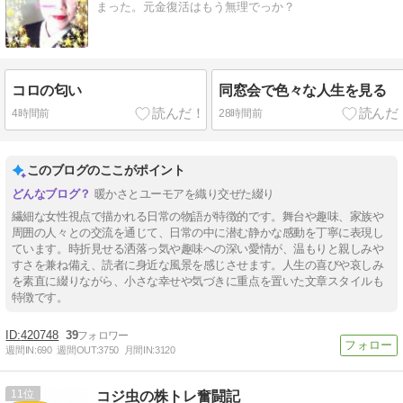
まった。元金復活はもう無理でっか？
コロの匂い
同窓会で色々な人生を見る
4時間前
28時間前
このブログのここがポイント
暖かさとユーモアを織り交ぜた綴り
繊細な女性視点で描かれる日常の物語が特徴的です。舞台や趣味、家族や
周囲の人々との交流を通じて、日常の中に潜む静かな感動を丁寧に表現し
ています。時折見せる洒落っ気や趣味への深い愛情が、温もりと親しみや
すさを兼ね備え、読者に身近な風景を感じさせます。人生の喜びや哀しみ
を素直に綴りながら、小さな幸せや気づきに重点を置いた文章スタイルも
特徴です。
420748
39
週間IN:
690
週間OUT:
3750
月間IN:
3120
11
コジ虫の株トレ奮闘記