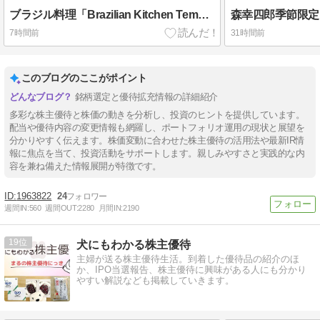
ブラジル料理「Brazilian Kitchen Tempero Caseiro」＆ニッスイ（1332）・マミーマート（9823）・フジオフードグループ本社（2752）株主優待到着
7時間前
31時間前
このブログのここがポイント
銘柄選定と優待拡充情報の詳細紹介
多彩な株主優待と株価の動きを分析し、投資のヒントを提供しています。
配当や優待内容の変更情報も網羅し、ポートフォリオ運用の現状と展望を
分かりやすく伝えます。株価変動に合わせた株主優待の活用法や最新IR情
報に焦点を当て、投資活動をサポートします。親しみやすさと実践的な内
容を兼ね備えた情報展開が特徴です。
1963822
24
週間IN:
560
週間OUT:
2280
月間IN:
2190
19
犬にもわかる株主優待
主婦が送る株主優待生活。到着した優待品の紹介のほ
か、IPO当選報告、株主優待に興味がある人にも分かり
やすい解説なども掲載していきます。