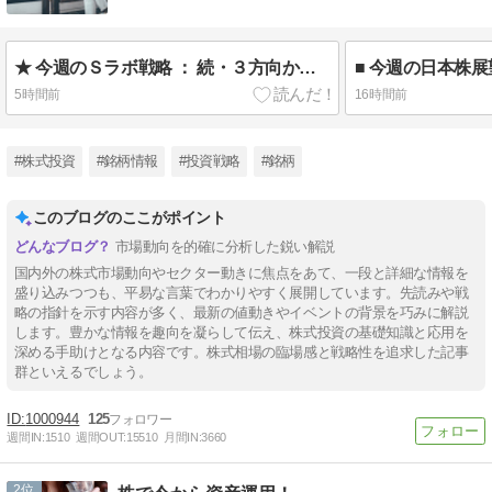
★ 今週のＳラボ戦略 ： 続・３方向から間合いを詰める！
5時間前
16時間前
#株式投資
#銘柄情報
#投資戦略
#銘柄
このブログのここがポイント
市場動向を的確に分析した鋭い解説
国内外の株式市場動向やセクター動きに焦点をあて、一段と詳細な情報を
盛り込みつつも、平易な言葉でわかりやすく展開しています。先読みや戦
略の指針を示す内容が多く、最新の値動きやイベントの背景を巧みに解説
します。豊かな情報を趣向を凝らして伝え、株式投資の基礎知識と応用を
深める手助けとなる内容です。株式相場の臨場感と戦略性を追求した記事
群といえるでしょう。
1000944
125
週間IN:
1510
週間OUT:
15510
月間IN:
3660
2