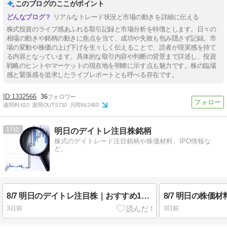
このブログのここがポイント
リアルなトレード状況と市場の動きを詳細に伝える
株式投資のライブ感あふれる取引記録と市場分析を特徴とします。日々の
相場の動きや銘柄の動きに焦点を当て、成功や失敗も包み隠さず記録。市
場の変動や株価の上げ下げを生々しく伝えることで、読者が現実感を持て
る内容となっています。具体的な取引内容や判断の背景まで詳述し、投資
戦略のヒントやマーケットの現在地を明瞭に示す点も魅力です。株の臨場
感と緊張感を追求したライブレポートとも呼べる存在です。
1332566
36
週間IN:
610
週間OUT:
5710
月間IN:
2460
17
明日のデイトレ注目株銘柄
株式のデイトレード注目銘柄や株価材料、IPO情報な
ど。
8/7 明日のデイトレ注目株｜おすすめ10銘柄を紹介
3日前
3日前