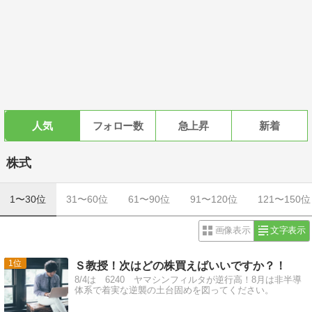
人気
フォロー数
急上昇
新着
株式
1〜30位
31〜60位
61〜90位
91〜120位
121〜150位
画像表示
文字表示
1
Ｓ教授！次はどの株買えばいいですか？！
8/4は 6240 ヤマシンフィルタが逆行高！8月は非半導
体系で着実な逆襲の土台固めを図ってください。