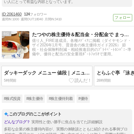
い人にとって有益な内容となっています。
2061460
124
週間IN:
1000
週間OUT:
18040
月間IN:
3410
6
たつやの株主優待＆配当金・分配金で まったりライフ！
億り人_FIRE達成済。各種ﾒﾃﾞｨｱに掲載（ダイヤモンド・
ザイ2026年1月号、晋遊舎の株主優待ガイド2026） 節
税・社会保険料削減・相続推進目的のﾌﾟﾗｲﾍﾞｰﾄｶﾝﾊﾟﾆｰ準
備中。優待と配当の安全重視ﾎﾟｰﾄﾌｫﾘｵで運用。
ダッキーダック メニュー 値段｜メニュー価格の紹介
5時間前
28時間前
#株式投資
#株主優待
#株主優待到着
#優待
このブログのここがポイント
実用性と使い勝手に焦点を当てた詳細解説
多彩な企業の株主優待内容が、実際の体験談とともに紹介される事例ブロ