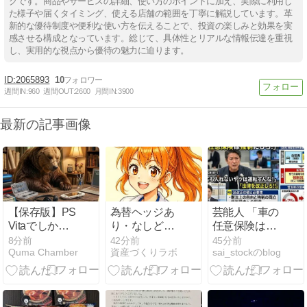
グです。商品やサービスの詳細、使い方のポイントに加え、実際に利用し
た様子や届くタイミング、使える店舗の範囲を丁寧に解説しています。革
新的な優待制度や便利な使い方を伝えることで、投資の楽しみと効果を実
感させる構成となっています。総じて、具体性とリアルな情報伝達を重視
し、実用的な視点から優待の魅力に迫ります。
2065893
10
週間IN:
960
週間OUT:
2600
月間IN:
3900
最新の記事画像
【保存版】PS
為替ヘッジあ
芸能人 「車の
Vitaでしか遊
り・なしどっ
任意保険は強
べない！他ハ
ち？初心者の
制にしろ、保
8分前
42分前
45分前
Quma Chamber
資産づくりラボ
sai_stockのblog
ード未移植の
選び方
険にも入れな
ゲームソフト
いヤツは運転
まとめ
すんな！法律
を改正し