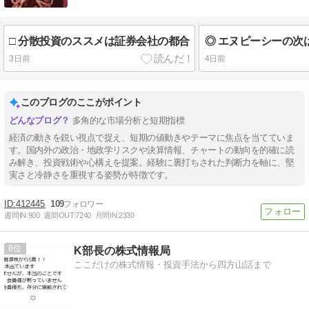
□ 分散投資のススメは証券会社の都合
3日前
4日前
このブログのここがポイント
多角的な市場分析と短期指標
経済の動きを鋭い視点で捉え、短期の値動きやテーマに焦点を当てていま
す。国内外の政治・地政学リスクや決算情報、チャートの動向を的確に読
み解き、投資戦術や心構えを提案。経験に裏打ちされた判断力を軸に、堅
実さと冷静さを重視する姿勢が特徴です。
412445
109
週間IN:
900
週間OUT:
7240
月間IN:
2330
8
K部長の株式情報局
ここだけの株式情報・投資手法から四方山話まで