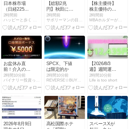
日本株市場
【総額2兆
【株主優待】
（日経225）
円】秋田に日
株主優待の商
建玉・需給分
本最大級AIデ
品が届きまし
2時間前
2時間前
2時間前
ハッピーと歩く 株と先物・オプションの道
サボリーマンの目指せFIRE！資産形成への道！！
MBAホルダーが保有している株主優待銘柄
析ブリーフィ
ータセンター
た📕U .S .M.H.
ングレポート
計画！次に動
（3222）
く日本株はど
こか？
お盆休み直
SPCX、下値
【2026/8/3
前！介入の暴
は限定的か
週】週間運用
落相場で3万
結果【トライ
2時間10分前
2時間10分前
2時間10分前
バイナリー投資って勝てるのか？
REVERSE☆BUY☆長期投資☆米株
Life is too short
2,000円稼いだ
オート・バラ
サラリーマン
エティCFD】
のバイナリー
実践記
2026年8月9日
高松国際ホテ
スペースXが