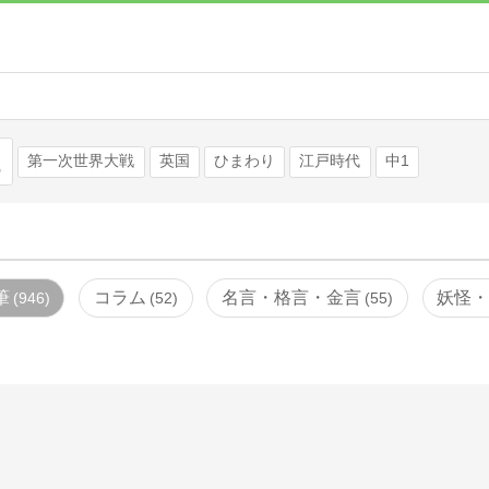
検索
第一次世界大戦
英国
ひまわり
江戸時代
中1
筆
コラム
名言・格言・金言
妖怪
946
52
55