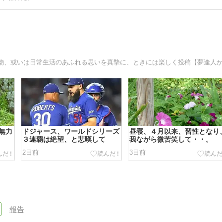
無力
ドジャース、ワールドシリーズ
昼寝、４月以来、習性となり
３連覇は絶望、と悲嘆して
我ながら微苦笑して・・。
2日前
3日前
報告