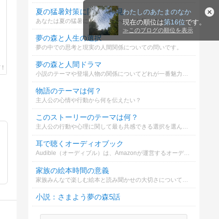
夏の猛暑対策に関する意見
わたしのあたまのなか
あなたは夏の猛暑にどう対処すべきだと思いますか？
現在の順位は
第16位
です。
≫
このブログの順位を表示
夢の森と人生の選択
夢の中での思考と現実の人間関係についての問いです。
夢の森と人間ドラマ
小説のテーマや登場人物の関係についてどれが一番魅力的か選んでください。
物語のテーマは何？
主人公の心情や行動から何を伝えたい？
このストーリーのテーマは何？
主人公の行動や心理に関して最も共感できる選択を選んでください。
耳で聴くオーディオブック
Audible（オーディブル）は、Amazonが運営するオーディオブック・サービスです。プロのナレーターや人気声優が朗読してくれる本を、スマホやタブレットで気軽に「耳から」楽しめます。
家族の絵本時間の意義
家族みんなで楽しむ絵本と読み聞かせの大切さについてどう思いますか？
小説：さまよう夢の森5話