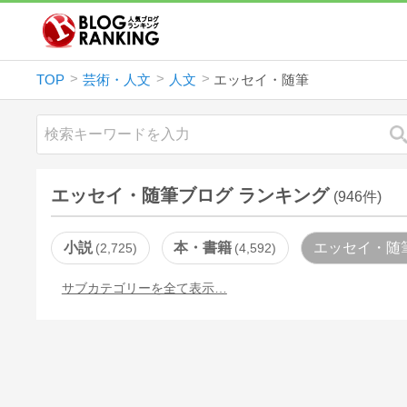
TOP
芸術・人文
人文
エッセイ・随筆
エッセイ・随筆ブログ ランキング
(946件)
小説
本・書籍
エッセイ・随
2,725
4,592
サブカテゴリーを全て表示…