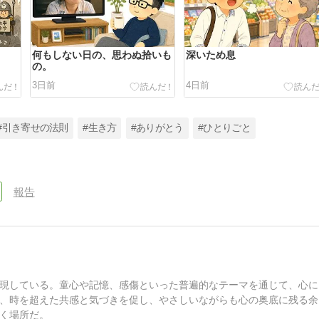
何もしない日の、思わぬ拾いも
深いため息
の。
3日前
4日前
#引き寄せの法則
#生き方
#ありがとう
#ひとりごと
報告
現している。童心や記憶、感傷といった普遍的なテーマを通じて、心に
、時を超えた共感と気づきを促し、やさしいながらも心の奥底に残る余
く場所だ。