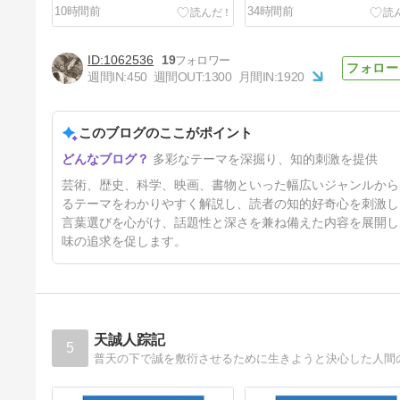
10時間前
34時間前
1062536
19
週間IN:
450
週間OUT:
1300
月間IN:
1920
このブログのここがポイント
オトコはオンナに、あやつられ
多彩なテーマを深掘り、知的刺激を提供
人生。
5日前
芸術、歴史、科学、映画、書物といった幅広いジャンルから
るテーマをわかりやすく解説し、読者の知的好奇心を刺激し
言葉選びを心がけ、話題性と深さを兼ね備えた内容を展開し
味の追求を促します。
天誠人踪記
5
普天の下で誠を敷衍させるために生きようと決心した人間