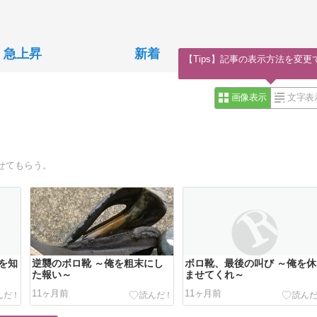
急上昇
新着
【Tips】記事の表示方法を変更
画像表示
文字表
せてもらう。
を知
逆襲のボロ靴 ～俺を粗末にし
ボロ靴、最後の叫び ～俺を休
た報い～
ませてくれ～
11ヶ月前
11ヶ月前