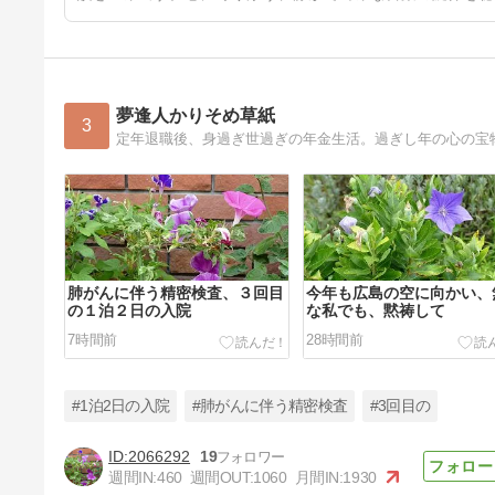
夢逢人かりそめ草紙
3
肺がんに伴う精密検査、３回目
今年も広島の空に向かい、
の１泊２日の入院
な私でも、黙祷して
7時間前
28時間前
#1泊2日の入院
#肺がんに伴う精密検査
#3回目の
2066292
19
週間IN:
460
週間OUT:
1060
月間IN:
1930