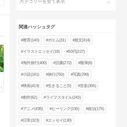
カテゴリーを全て表示
関連ハッシュタグ
定年退職後、身過ぎ世過ぎの年金生活。過ぎし年の心の宝物、或いは日常生活のあふれる思いを真摯に、ときには楽しく投稿【夢逢人かりそめ草紙 】
教育(140)
ポエム(31)
散文詩(4)
イラストエッセイ(18)
50代(227)
海外旅行(400)
読書(272)
随筆(6)
小説(181)
旅行(750)
写真(299)
、
映画(419)
生きること(5)
音楽(305)
創作(62)
ライフスタイル(243)
アニメ(495)
ヒーリング(130)
政治(179)
日常(323)
エッセイ(130)