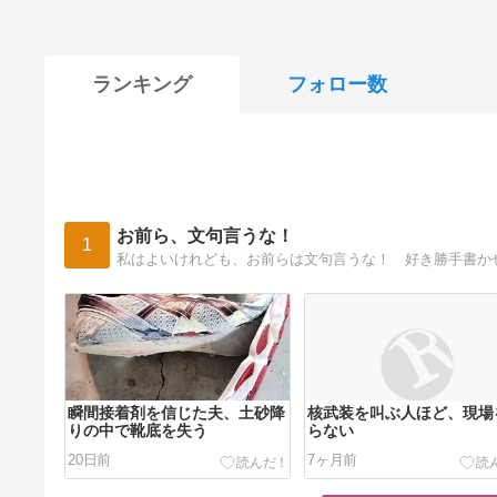
ランキング
フォロー数
お前ら、文句言うな！
1
私はよいけれども、お前らは文句言うな！ 好き勝手書か
瞬間接着剤を信じた夫、土砂降
核武装を叫ぶ人ほど、現場
りの中で靴底を失う
らない
20日前
7ヶ月前