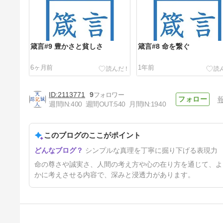
箴言#9 豊かさと貧しさ
箴言#8 命を繋ぐ
6ヶ月前
1年前
2113771
9
週間IN:
400
週間OUT:
540
月間IN:
1940
このブログのここがポイント
随想#3 「進歩」の先にあるも
シンプルな真理を丁寧に掘り下げる表現力
の
2年2ヶ月前
命の尊さや誠実さ、人間の考え方や心の在り方を通じて、よ
かに考えさせる内容で、深みと浸透力があります。