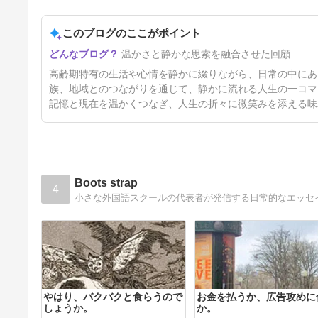
やがて２０年後「介護難民４０
０万人時代」、私は学び、溜息
を重ねて
このブログのここがポイント
4日前
温かさと静かな思索を融合させた回顧
高齢期特有の生活や心情を静かに綴りながら、日常の中にあ
族、地域とのつながりを通じて、静かに流れる人生の一コマ
記憶と現在を温かくつなぎ、人生の折々に微笑みを添える味
Boots strap
4
小さな外国語スクールの代表者が発信する日常的なエッセ
やはり、バクバクと食らうので
お金を払うか、広告攻めに
しょうか。
か。