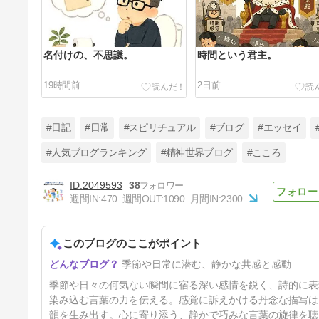
名付けの、不思議。
時間という君主。
19時間前
2日前
#日記
#日常
#スピリチュアル
#ブログ
#エッセイ
#人気ブログランキング
#精神世界ブログ
#こころ
2049593
38
蝉の声と頭の中の声
週間IN:
470
週間OUT:
1090
月間IN:
2300
5日前
このブログのここがポイント
季節や日常に潜む、静かな共感と感動
季節や日々の何気ない瞬間に宿る深い感情を鋭く、詩的に表
染み込む言葉の力を伝える。感覚に訴えかける丹念な描写は
韻を生み出す。心に寄り添う、静かで巧みな言葉の旋律を聴