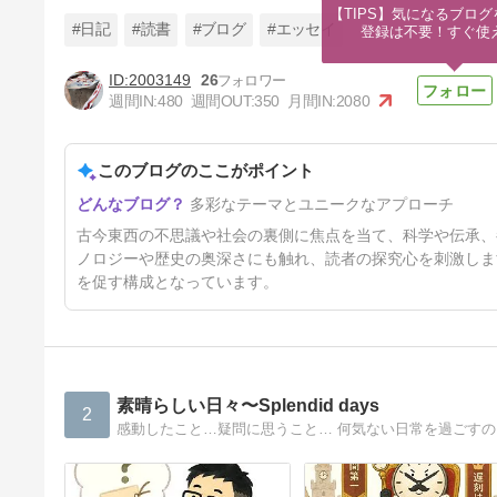
【TIPS】気になるブログ
#日記
#読書
#ブログ
#エッセイ
登録は不要！すぐ使
2003149
26
週間IN:
480
週間OUT:
350
月間IN:
2080
靴の限界に挑む男、その名も夫
～ボロ靴のベロ～ン地獄編～
このブログのここがポイント
11ヶ月前
多彩なテーマとユニークなアプローチ
古今東西の不思議や社会の裏側に焦点を当て、科学や伝承、
ノロジーや歴史の奥深さにも触れ、読者の探究心を刺激しま
を促す構成となっています。
素晴らしい日々〜Splendid days
2
感動したこと…疑問に思うこと… 何気ない日常を過ごす