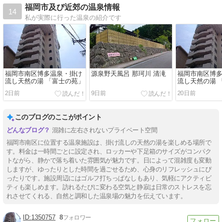
福岡市及び近郊の温泉情報
14
私が実際に行った温泉の紹介です
福岡市南区博多温泉・掛け
源泉野天風呂 那珂川 清滝
福岡市南区博
流し天然の湯 「富士の苑」
流し天然の湯 
2日前
9日前
20日前
このブログのここがポイント
混雑に左右されないプライベート空間
福岡市南区に位置する温泉施設は、掛け流しの天然の湯を楽しめる場所で
す。料金は一時間ごとに設定され、ロッカーや下足箱のサイズがコンパク
トながら、静かで落ち着いた雰囲気が魅力です。日によって混雑度も変動
しますが、ゆったりとした時間を過ごせるため、心身のリフレッシュにぴ
ったりです。施設周辺にはゴルフ打ちっぱなしもあり、気軽にアクティビ
ティも楽しめます。訪れるたびに変わる空気と静寂は日常のストレスを忘
れさせてくれる、自然と調和した温泉場の魅力を伝えています。
1350757
8