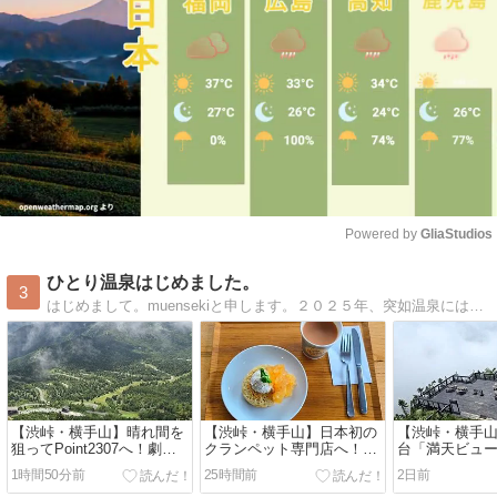
Powered by 
GliaStudios
Mute
ひとり温泉はじめました。
3
はじめまして。muensekiと申します。２０２５年、突如温泉にはまる。温泉へ行くには１人旅が気楽で好きです。秘湯へ行った思い出と道中のあれこれ。温泉と１人旅へ行きたくなる道しるべに。
【渋峠・横手山】晴れ間を
【渋峠・横手山】日本初の
【渋峠・横手
狙ってPoint2307へ！劇的
クランペット専門店へ！奇
台「満天ビュ
ビフォーアフターの爽快下
跡の晴れ間とパリピなカモ
らの景色は…
1時間50分前
25時間前
2日前
山｜万座温泉ひとり旅㊲
シカ｜万座温泉ひとり旅㊱
ーさんと雲上