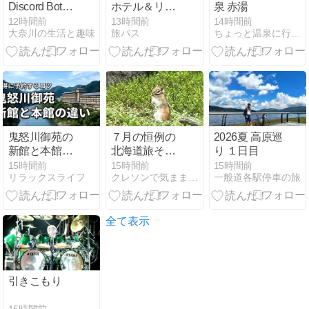
Discord Botを
ホテル＆リゾ
泉 赤湯
運営する方法
ートのブログ
12時間前
13時間前
14時間前
大奈川の生活と趣味
旅パス
ちょっと温泉に行ってみますか
｜起動・停
徹底解説
止・24時間稼
働まで解説
鬼怒川御苑の
７月の恒例の
2026夏 高原巡
新館と本館の
北海道旅その
り １日目
違いを一覧表
16〜午後は雨
15時間前
15時間前
15時間前
リラックスライフ
クレソンで気ままにいい旅 くうねるあそぶ
一般道各駅停車の旅
で比較！楽天
が降って来て
トラベルでお
旭岳は雲隠れ
得に予約する
コツ
全て表示
引きこもり