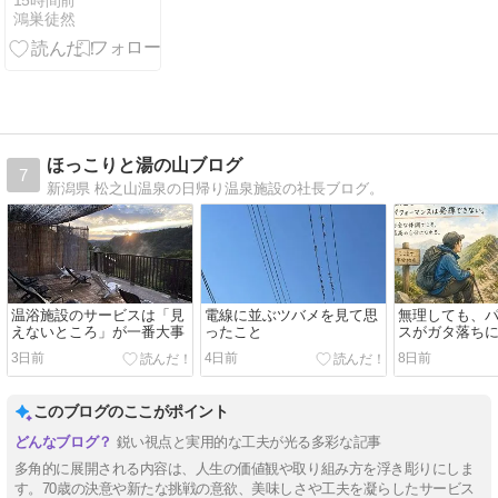
15時間前
鴻巣徒然
ほっこりと湯の山ブログ
7
新潟県 松之山温泉の日帰り温泉施設の社長ブログ。
温浴施設のサービスは「見
電線に並ぶツバメを見て思
無理しても、
えないところ」が一番大事
ったこと
スがガタ落ち
3日前
4日前
8日前
このブログのここがポイント
鋭い視点と実用的な工夫が光る多彩な記事
多角的に展開される内容は、人生の価値観や取り組み方を浮き彫りにしま
す。70歳の決意や新たな挑戦の意欲、美味しさや工夫を凝らしたサービス