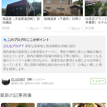
旭温泉（天塩郡遠別町）宿
祝梅温泉（千歳市）日帰り
白良荘グラン
泊施設
牟婁郡）ホテ
呂と食事
6日前
9日前
67日前
このブログのここがポイント
多彩な温泉地と宿泊体験を詳細に紹介
国内各地の温泉宿と公衆浴場をテーマに、歴史や個性に富んだ施設の魅力
を伝えています。館内の風情や浴場の特長を丁寧に描写し、訪れたくなる
旅のストーリーを織り交ぜながら、温泉文化の奥深さを感じさせる内容と
なっています。宿と温泉の絶妙な組み合わせを通じて、心地よい癒しと発
見を提供します。
163487
288
週間IN:
190
週間OUT:
500
月間IN:
830
最新の記事画像