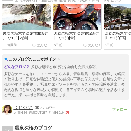
国内海外旅行・温泉(野湯,混浴,貸切)・銭湯・神輿・ダイビング・食の事など。温泉ソムリエ。雅楽演奏。
晩春の栃木で温泉旅⑥湯西
晩春の栃木で温泉旅⑤湯西
晩春の栃木で
川で１泊[内湯]
川で１泊[食]
川で１泊[宿]
11時間前
6日前
8日前
このブログのここがポイント
多彩な趣味と旅行記を融合した長文解説
多彩なテーマを軸に、スイーツから温泉、音楽鑑賞、季節の行事まで幅広
く取り上げ、詳細な体験記と個人の感想を丁寧に伝えます。自然な文章で
読みやすさを重視し、写真やエピソードを交えることで臨場感を演出。多
角的な視点と豊かな表現力が特徴で、各アイテムや場所の魅力を活き生き
と伝え、深い共感と興味を喚起します。
1430271
10
週間IN:
54
週間OUT:
237
月間IN:
219
温泉探検のブログ
18