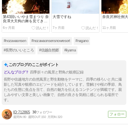
第43回いいやま雪まつり 奈
大雪ですね
奈良沢神社例
良澤大天狗の舞を見てきま
した
6ヶ月前
7ヶ月前
11ヶ月前
#nozawaonsen
#nozawaonsensnowresort
#nagano
#長野のいいところ
#信越自然郷
#iiyama
このブログのここがポイント
四季折々の風景と野鳥の観察記録
長野や信越地方の自然風景と野生動物をテーマに、四季の移ろいと共に撮
影した写真や観察のエピソードを紹介しています。雪解けや桜の季節、鳥
たちの生態に焦点を当て、自然の魅力を伝えるコンテンツが満載です。親
しみやすい文章と美しい画像で、自然の良さを気軽に感じられる場所で
す。
712865
30
週間IN:
80
週間OUT:
150
月間IN:
320