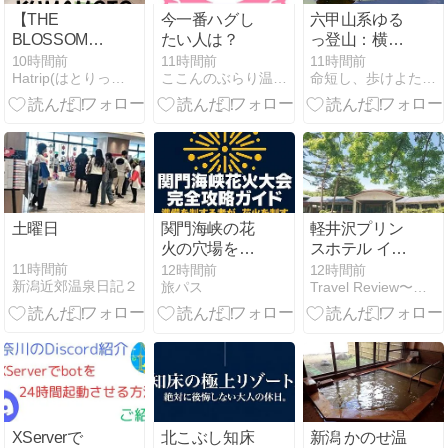
豆腐など(*^^*)
【THE
今一番ハグし
六甲山系ゆる
BLOSSOM
たい人は？
っ登山：横池
KUMAMOTO】
を彩る白い睡
10時間前
11時間前
11時間前
Hatrip(はとりっぷ) 格安国内グルメ&観光スポット紹介
ここんのぶらり温泉紀行ブログ
命短し、歩けよたおやめ
[熊本県熊本市]
蓮【高座の滝
熊本駅の目の
～風吹岩～横
前にあるホテ
池～保久良神
ル！客室・大
社】
浴場・アメニ
ティ・朝食(ブ
ッフェ)・展望
デッキなど
土曜日
関門海峡の花
軽井沢プリン
(^o^)
火の穴場を徹
スホテル イー
底解説！混雑
ストを調べて
11時間前
12時間前
12時間前
新潟近郊温泉日記２
旅パス
Travel Review〜ツーリング・旅行記・旅情報〜
回避と完全攻
みたら…想像
略ガイド
以上に“軽井沢
らしさ満点”の
癒しステイだ
った！
XServerで
北こぶし知床
新潟 かのせ温