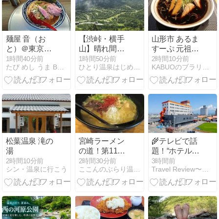
麺屋 音（お
【渋峠・横手
山形市 あるま
と）＠東京都
山】晴れ間を
すーぷ 元祖山
足立区/北千住
狙って
形あるまブラ
1時間40分前
1時間50分前
2時間10分前
たび めし うま BLOG
ひとり温泉はじめました。
KABUOのブラリ放浪記
駅
Point2307へ！
ック醤油をご
劇的ビフォー
紹介！🍜
アフターの爽
快下山｜万座
温泉ひとり旅
㊲
松葉温泉 滝の
宮崎ラーメン
🌾テレビで話
湯
の道！第114
題！“ホテルた
弾 ぐんけい宮
いよう農園 西
2時間10分前
2時間30分前
3時間前
シン・温泉に行こう
ここんのぶらり温泉紀行ブログ
Travel Review〜ツーリング・旅行記・旅情報〜
崎駅前店きて
条”を調べてみ
ん 地頭鶏ラー
たら…想像以
メン
上に“食の楽
園”だった