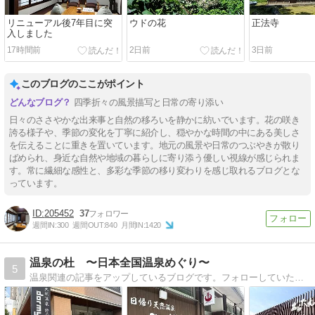
リニューアル後7年目に突
ウドの花
正法寺
入しました
17時間前
2日前
3日前
このブログのここがポイント
四季折々の風景描写と日常の寄り添い
日々のささやかな出来事と自然の移ろいを静かに紡いでいます。花の咲き
誇る様子や、季節の変化を丁寧に紹介し、穏やかな時間の中にある美しさ
を伝えることに重きを置いています。地元の風景や日常のつぶやきが散り
ばめられ、身近な自然や地域の暮らしに寄り添う優しい視線が感じられま
す。常に繊細な感性と、多彩な季節の移り変わりを感じ取れるブログとな
っています。
205452
37
週間IN:
300
週間OUT:
840
月間IN:
1420
温泉の杜 〜日本全国温泉めぐり〜
5
温泉関連の記事をアップしているブログです。フォローしていただければ嬉しいですので、よろしくお願いいたします。