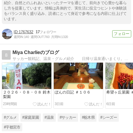
紹介、自然とのふれあいといったテーマを通じて、前向きで心豊かな暮ら
し方を提案しています。情報は具体的で、実生活に役立つヒントや体験談
をバランス良く盛り込み、読者にとって身近で参考になる内容に仕上げて
います。
1767632
17
週間IN:
140
週間OUT:
760
月間IN:
1320
Miya Charlieのブログ
8
サッカー観戦記、温泉・グルメ紹介 日帰り温泉通いまくり。 いい温泉に入らないと死んでしまう！
２０２６・０８・０８ 鈴木
ぼんの日記 ＃１０６
希望ヶ丘菜園 
梨園
23時間前
3日前
6日前
#グルメ
#家庭菜園
#温泉
#サッカー
#栃木県
#シーズー
#宇都宮市