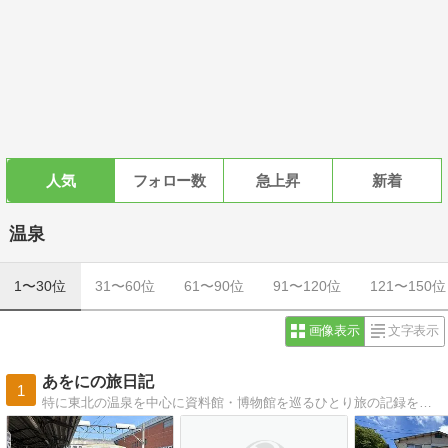
人気
フォロー数
急上昇
新着
温泉
1〜30位
31〜60位
61〜90位
91〜120位
121〜150位
画像表示
文字表示
あをにの旅日記
1
特に東北の温泉を中心に資料館・博物館を巡るひとり旅の記録を気ままに記します