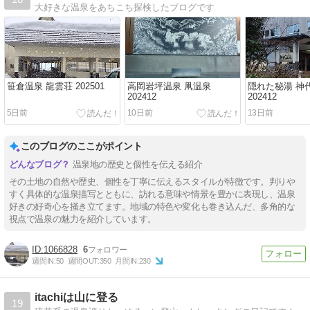
大好きな温泉をあちこち探検したブログです
笹倉温泉 龍雲荘 202501
高岡岩坪温泉 凧温泉
隠れた秘湯 神
202412
202412
5日前
10日前
13日前
このブログのここがポイント
温泉地の歴史と個性を伝える紹介
その土地の自然や歴史、個性を丁寧に伝えるスタイルが特徴です。判りや
すく具体的な温泉描写とともに、訪れる意味や情景を豊かに表現し、温泉
好きの好奇心を掻き立てます。地域の特色や変化も巻き込んだ、多角的な
視点で温泉の魅力を紹介しています。
1066828
6
週間IN:
50
週間OUT:
350
月間IN:
230
itachiは山に登る
19