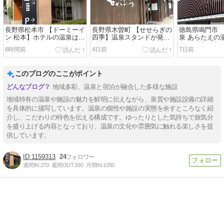
長野県松本市 【ドーミーイ
長野県木曽町 【せせらぎの
徳島県鳴門市 
ン 松本】ホテルの温泉は自
四季】温泉スタンドが発祥
泉 あらたえの
家源泉
の施設
珍しい競艇場
6時間前
4日前
7日前
このブログのここがポイント
地域多彩、温泉と宿泊が融合した多様な施設
地域特有の温泉や施設の魅力を鮮明に伝えながら、泉質や施設設備の詳細
を具体的に描写しています。温泉の個性や施設の実態を余すところなく紹
介し、こだわりの特色を伝える構成です。ゆったりとした気持ちで旅気分
を盛り上げる内容となっており、温泉の文化や雰囲気に触れる楽しさを提
供しています。
1159313
24
週間IN:
270
週間OUT:
390
月間IN:
1050