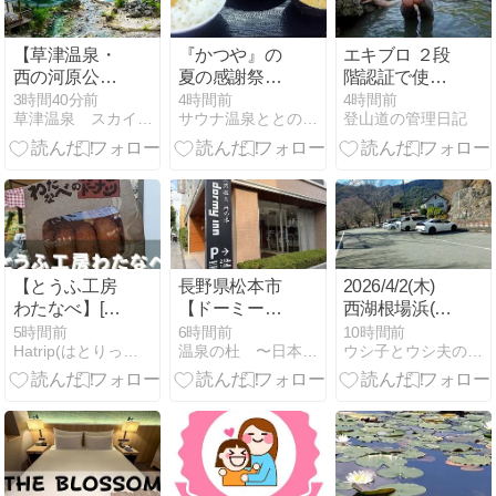
【草津温泉・
『かつや』の
エキブロ ２段
西の河原公
夏の感謝祭に
階認証で使い
園】温泉の川
て『おろしカ
づらくなった
3時間40分前
4時間前
4時間前
草津温泉 スカイランドブログ
サウナ温泉ととのいチャンネル
登山道の管理日記
と足湯を楽し
ツ定食』が爆
む夏の涼散歩
速！飯田市
『かつや 長野
飯田店』
【とうふ工房
長野県松本市
2026/4/2(木)
わたなべ】[埼
【ドーミーイ
西湖根場浜(ね
玉県比企郡] と
ン 松本】ホテ
んばはま)駐車
5時間前
6時間前
10時間前
Hatrip(はとりっぷ) 格安国内グルメ&観光スポット紹介
温泉の杜 〜日本全国温泉めぐり〜
ウシ子とウシ夫の牛歩旅
きがわ町 | 地
ルの温泉は自
場 静岡県
元大豆＆地下
家源泉
水でできた豆
腐！温泉湯ど
うふ・おから
ドーナツ・あ
げ棒・霜里絹