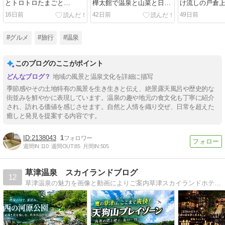
とトロトロたまごと…
樺太館で温泉と山菜と日本
け流しの戸倉上
酒を大満喫！
山田ホテル
16日前
42日前
49日前
#グルメ
#旅行
#温泉
このブログのここがポイント
地域の風景と温泉文化を詳細に描写
季節感やその土地特有の風景を生き生きと伝え、絶景露天風呂や歴史的な
街並みを鮮やかに表現しています。温泉の趣や地元の食文化も丁寧に紹介
され、訪れる価値を感じさせます。自然と人情を織り交ぜ、日常を超えた
癒しと発見を提案する内容です。
2138043
1
週間IN:
110
週間OUT:
85
月間IN:
505
草津温泉 スカイランドブログ
12
草津温泉の魅力を画像と動画によりご案内草津スカイランドホテル フロントスタッフが運営してます。