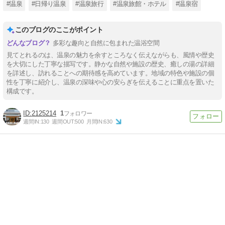
#温泉
#日帰り温泉
#温泉旅行
#温泉旅館・ホテル
#温泉宿
このブログのここがポイント
多彩な趣向と自然に包まれた温浴空間
見てとれるのは、温泉の魅力を余すところなく伝えながらも、風情や歴史
を大切にした丁寧な描写です。静かな自然や施設の歴史、癒しの湯の詳細
を詳述し、訪れることへの期待感を高めています。地域の特色や施設の個
性を丁寧に紹介し、温泉の深味や心の安らぎを伝えることに重点を置いた
構成です。
2125214
1
週間IN:
130
週間OUT:
500
月間IN:
630