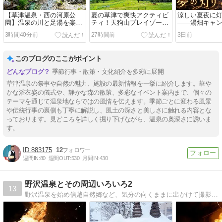
【草津温泉・西の河原公
夏の草津で爽快アクティビ
涼しい夏夜に灯
園】温泉の川と足湯を楽し
ティ！天狗山プレイゾーン
――湯畑キャ
む夏の涼散歩
へ行ってきました
灯り」8月22日
3時間40分前
27時間前
3日前
このブログのここがポイント
季節行事・散策・文化紹介を多彩に展開
草津温泉の祭事や自然の魅力、施設の最新情報を一挙に紹介します。華や
かな浴衣姿の儀式や、静かな森の散策、多彩なイベント案内まで、個々の
テーマを通じて温泉地ならではの風情を伝えます。季節ごとに変わる風景
や伝統行事の裏側も丁寧に解説し、風土の深さと美しさに触れる内容とな
っております。見どころを詳しく掘り下げながら、温泉の奥深さに誘いま
す。
883175
12
週間IN:
80
週間OUT:
530
月間IN:
430
野沢温泉とその周辺いろいろ2
13
野沢温泉を始め信越自然郷など、気分の向くままに出かけて撮影した写真を掲載^^ 旧blog url:https://nozawalove.exblog.jp/