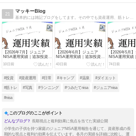
マッキーBlog
21
基本的には雑記ブログをしてます。その中でも資産運用、筋トレ、ランニング、おすすめの物や場所を紹介しています。
【2026年7月】ジュニア
【2026年6月】ジュニア
【2026年5月
NISA運用実績｜追加投資な
NISA運用実績｜追加投資な
NISA運用実
しで放置した結果を38歳医
しで放置した結果を38歳医
しで放置した結
10日前
43日前
74日前
療職が公開
療職が公開
療職が公開
#投資
#資産運用
#日常
#キャンプ
#温泉
#ダイエット
#筋トレ
#写真
#ランニング
#つみたてnisa
#ジュニアnisa
#nisa
このブログのここがポイント
長期視点と複利効果に焦点を当てた実績公開
小学生の子供を持つ家庭のジュニアNISA運用報告を通じて、資産形成の長
期的な視点と複利の効果を伝えています。各月の実績を詳細に比較し、運