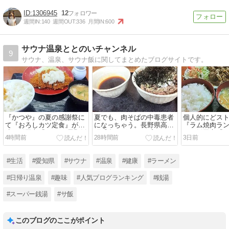
1306945
12
週間IN:
140
週間OUT:
336
月間IN:
600
サウナ温泉ととのいチャンネル
9
サウナ、温泉、サウナ飯に関してまとめたブログサイトです。
『かつや』の夏の感謝祭に
夏でも、肉そばの中毒患者
個人的にどス
て『おろしカツ定食』が爆
になっちゃう。長野県高森
『ラム焼肉ラン
速！飯田市『かつや 長野飯
町『肉そば こまつ家』
円。飯田市『
4時間前
28時間前
3日前
田店』
#生活
#愛知県
#サウナ
#温泉
#健康
#ラーメン
#日帰り温泉
#趣味
#人気ブログランキング
#銭湯
#スーパー銭湯
#サ飯
このブログのここがポイント