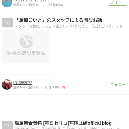
1995021
2
週間IN:
60
週間OUT:
270
月間IN:
300
『旅館こいと』のスタッフによる旬なお話
16
スタッフが贈るほっこり楽しいブログです。『旅館こいと』スタッフの日記やお客様に旬な情報をお伝えします。 裏話もあるかも！
1363072
週間IN:
60
週間OUT:
0
月間IN:
160
湯旅海食音祭 [毎日セリコ]芹澤ユ綺offical blog
17