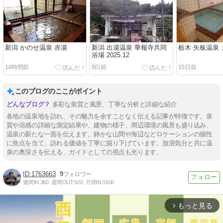
新潟 かのせ温泉 赤湯
新潟 出湯温泉 華報寺共同
栃木 矢板温泉
浴場 2025.12
14時間前
9日前
15日前
このブログのここがポイント
多彩な泉質と風景、丁寧な分析と詳細な紹介
各地の温泉地を訪れ、その魅力を余すことなく伝える記事が特徴です。泉
質や浴感の詳細な測定結果や、建物の様子、周辺環境の風景も盛り込み、
温泉の新たな一面を伝えます。静かな山間や海辺などロケーションの個性
に焦点を当て、訪れる価値を丁寧に掘り下げています。放浪気分と共に温
泉の奥深さを伝える、ガイドとしての視点も光ります。
1763663
9
週間IN:
360
週間OUT:
920
月間IN:
1600
もっと見る
arrow_forward_ios