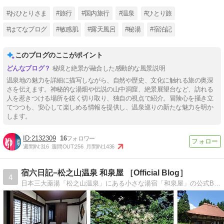
ス｜万座温泉
#おひとりさま
#旅行
#国内旅行
#温泉
#ひとり旅
#はてなブログ
#敏感肌
#露天風呂
#秘湯
#宿泊記
このブログのここがポイント
秘境と絶景が融合した感動的な風景説明
温泉地の魅力を詳細に描写しながら、自然や歴史、文化に触れる旅の奥深
さを伝えます。神秘的な湯畑や伝説の山中洞窟、絶景展望台など、訪れる
人を惹きつける場所を鋭く切り取り、独自の視点で紹介。冒険心を掻き立
てつつも、安心して楽しめる情報を提供し、温泉巡りの新たな魅力を明か
します。
2132309
16
週間IN:
316
週間OUT:
256
月間IN:
1436
宿六日記−松之山温泉 和泉屋 ［Official Blog］
4
日本三大薬湯「松之山温泉」にある小さな湯宿「和泉屋」の公式Blogです。