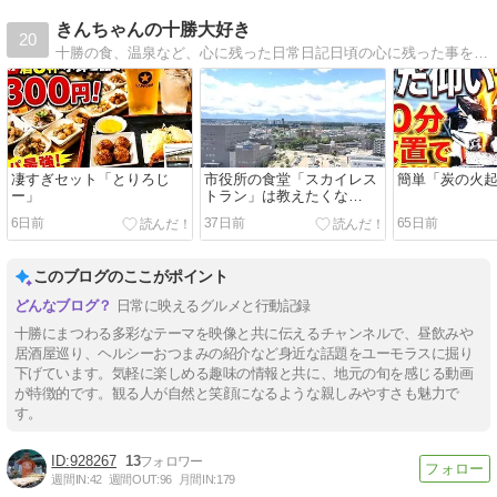
きんちゃんの十勝大好き
20
十勝の食、温泉など、心に残った日常日記日頃の心に残った事を雄大な十勝からお送りします
凄すぎセット「とりろじ
市役所の食堂「スカイレス
簡単「炭の火
ー」
トラン」は教えたくな
い・・・
6日前
37日前
65日前
このブログのここがポイント
日常に映えるグルメと行動記録
十勝にまつわる多彩なテーマを映像と共に伝えるチャンネルで、昼飲みや
居酒屋巡り、ヘルシーおつまみの紹介など身近な話題をユーモラスに掘り
下げています。気軽に楽しめる趣味の情報と共に、地元の旬を感じる動画
が特徴的です。観る人が自然と笑顔になるような親しみやすさも魅力で
す。
928267
13
週間IN:
42
週間OUT:
96
月間IN:
179