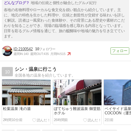
地域の伝統と個性が融合したグルメ紀行
各地の名物料理やローカルな食文化を鋭い観点から紹介しています。主
に、地元の特色を生かした料理や、伝統と創造性が交錯する味わいを詳し
く解説。読者は一風変わった食体験や、その背景にある歴史や素材のこだ
わりを知ることができ、現場の臨場感を感じ取れる内容となっています。
日常を彩るグルメ情報を通じて、旅の醍醐味や地域の魅力を引き立ててい
ます。
2100542
10
週間IN:
140
週間OUT:
435
月間IN:
515
シン・温泉に行こう
10
全国各地の温泉を紹介しています。
松葉温泉 滝の湯
ぼてぢゅう難波温泉 御堂筋
ベイサイド温
ホテル
COCOON（
変更）
2時間10分前
26時間前
2日前