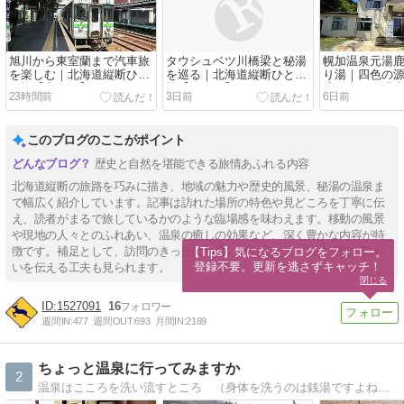
旭川から東室蘭まで汽車旅
タウシュベツ川橋梁と秘湯
幌加温泉元湯
を楽しむ｜北海道縦断ひと
を巡る｜北海道縦断ひとり
り湯｜四色の
り旅【六日目】
旅【五日目】
境の中の秘湯
23時間前
3日前
6日前
このブログのここがポイント
歴史と自然を堪能できる旅情あふれる内容
北海道縦断の旅路を巧みに描き、地域の魅力や歴史的風景、秘湯の温泉ま
で幅広く紹介しています。記事は訪れた場所の特色や見どころを丁寧に伝
え、読者がまるで旅しているかのような臨場感を味わえます。移動の風景
や現地の人々とのふれあい、温泉の癒しの効果など、深く豊かな内容が特
徴です。補足として、訪問のきっかけや思い出も交えて、旅の情緒と味わ
【Tips】気になるブログをフォロー。

登録不要。更新を逃さずキャッチ！
いを伝える工夫も見られます。
閉じる
1527091
16
週間IN:
477
週間OUT:
693
月間IN:
2169
ちょっと温泉に行ってみますか
2
温泉はこころを洗い流すところ （身体を洗うのは銭湯ですよね。）こころを穏やかにするために巡った全国各地の温泉、町並み、風景を紹介します。