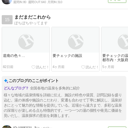
週間IN:
80
週間OUT:
640
月間IN:
310
まだまだこれから
15
ぼちぼちやってます
道南の色々…
要チェックの施設
要チェックの温
都市内・大阪
82日前
4ヶ月前
5ヶ月前
このブログのここがポイント
全国各地の温泉を多角的に紹介
様々な地域の温泉情報を詳細に伝え、施設の特色や湯質、訪問記録を盛り
込む。湯の体感や施設のこだわり、変遷も合わせて丁寧に解説し、温泉好
きにとって魅力的な情報を提供している。近場から遠方まで、多彩な温泉
の深堀りが楽しめる点も特徴的です。一つ一つの湯の個性や発見に価値を
見いだし、温泉探求の意欲を刺激します。