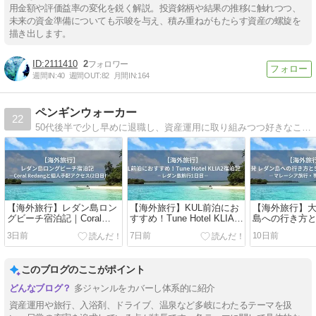
用金額や評価益率の変化を鋭く解説。投資銘柄や結果の推移に触れつつ、
未来の資金準備についても示唆を与え、積み重ねがもたらす資産の螺旋を
描き出します。
2111410
2
週間IN:
40
週間OUT:
82
月間IN:
164
ペンギンウォーカー
22
50代後半で少し早めに退職し、資産運用に取り組みつつ好きなことに使える時間を楽しんでいます。退職生活や資産運用、旅行（車中泊を含む）についてのブログです。
【海外旅行】レダン島ロン
【海外旅行】KUL前泊にお
【海外旅行】大
グビーチ宿泊記｜Coral
すすめ！Tune Hotel KLIA2
島への行き方と
Redangと個人手配アクセス
宿泊記｜レダン島旅行1日
ルコース｜マ
3日前
7日前
10日前
(2日目)
目
行・事前準備
このブログのここがポイント
多ジャンルをカバーし体系的に紹介
資産運用や旅行、入浴剤、ドライブ、温泉など多岐にわたるテーマを扱