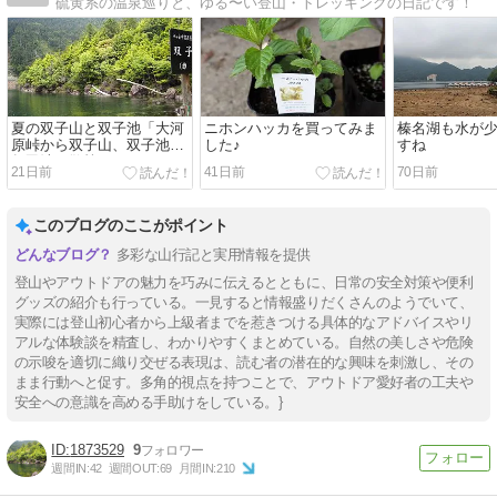
硫黄系の温泉巡りと、ゆる〜い登山・トレッキングの日記です！
夏の双子山と双子池「大河
ニホンハッカを買ってみま
榛名湖も水が
原峠から双子山、双子池、
した♪
すね
亀甲池を散策♪」
21日前
41日前
70日前
このブログのここがポイント
多彩な山行記と実用情報を提供
登山やアウトドアの魅力を巧みに伝えるとともに、日常の安全対策や便利
グッズの紹介も行っている。一見すると情報盛りだくさんのようでいて、
実際には登山初心者から上級者までを惹きつける具体的なアドバイスやリ
アルな体験談を精査し、わかりやすくまとめている。自然の美しさや危険
の示唆を適切に織り交ぜる表現は、読む者の潜在的な興味を刺激し、その
まま行動へと促す。多角的視点を持つことで、アウトドア愛好者の工夫や
安全への意識を高める手助けをしている。}
1873529
9
週間IN:
42
週間OUT:
69
月間IN:
210