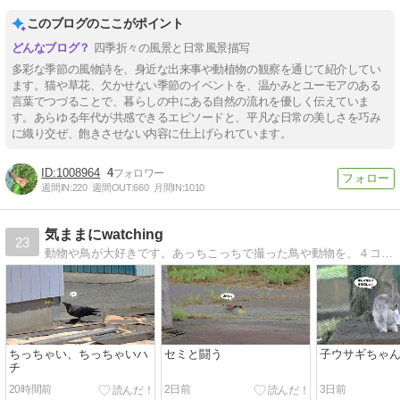
このブログのここがポイント
四季折々の風景と日常風景描写
多彩な季節の風物詩を、身近な出来事や動植物の観察を通じて紹介してい
ます。猫や草花、欠かせない季節のイベントを、温かみとユーモアのある
言葉でつづることで、暮らしの中にある自然の流れを優しく伝えていま
す。あらゆる年代が共感できるエピソードと、平凡な日常の美しさを巧み
に織り交ぜ、飽きさせない内容に仕上げられています。
1008964
4
週間IN:
220
週間OUT:
660
月間IN:
1010
気ままにwatching
23
動物や鳥が大好きです。あっちこっちで撮った鳥や動物を、４コマ風にしてみました♪
ちっちゃい、ちっちゃいハ
セミと闘う
子ウサギちゃん
チ
20時間前
2日前
3日前