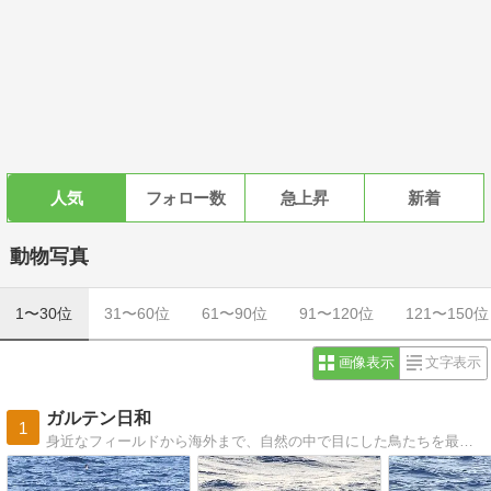
人気
フォロー数
急上昇
新着
動物写真
1〜30位
31〜60位
61〜90位
91〜120位
121〜150位
画像表示
文字表示
ガルテン日和
1
身近なフィールドから海外まで、自然の中で目にした鳥たちを最新の分類情報などとともに紹介しています。