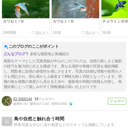
カワセミ♂Ⅳ
カワセミ♂Ⅲ
チョウトンボ
15時間前
2日前
3日前
このブログのここがポイント
多彩な撮影地と鳥種紹介
鳥類をテーマとした写真投稿が中心のこのブログは、自然の美しさと撮影
の技巧を魅力的に伝える構成です。異なる場所や鳥種の写真を連続掲載
し、閲覧者に自然の多様性を感じさせます。写真の詳細な情報や使用カメ
ラも明記され、初心者から上級者まで興味を抱く内容となっています。同
種の鳥を複数の角度から見せる工夫や、撮影地や時期の情報も付加し、鳥
愛好家にとって親しみやすく情報価値の高い仕上がりです。
1666144
19
週間IN:
710
週間OUT:
1310
月間IN:
3550
鳥や自然と触れ合う時間
11
野鳥写真を中心に花や風景などのスナップも掲載しています。