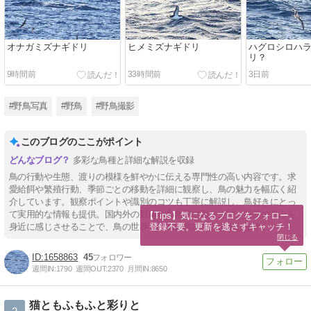
オナガミズナギドリ
ヒメミズナギドリ
ハグロシロハ
リ？
9時間前
33時間前
3日前
#野鳥写真
#野鳥
#野鳥撮影
このブログのここがポイント
多彩な鳥種と詳細な解説を収録
鳥の行動や生態、渡りの模様を鮮やかに伝える専門性の高い内容です。求
愛給餌や繁殖行動、季節ごとの移動を詳細に観察し、鳥の魅力を幅広く紹
介しています。観察ポイントや識別のコツも丁寧に解説し、鳥好きにとっ
て実用的な情報も提供。国内外の野鳥を多角的に取り上げ、自然の営みを
【Tips】気になるブログをフォロー。

登録不要。更新を逃さずキャッチ！
身近に感じさせることで、鳥の世界への深い興味を引き出します。
閉じる
1658863
45
週間IN:
1790
週間OUT:
2370
月間IN:
8650
猫ともふもふと彩りと