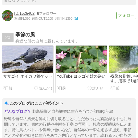
1626402
8
週間IN:
350
週間OUT:
1200
月間IN:
1360
季節の風
20
身近な所の自然に親しんでいます。
ササゴイ オイカワ雄ゲット
YouTube ヨシゴイ雄の繕い
残暑お見舞い
す。用事で1週
グを休止しま
2日前
3日前
3日前
このブログのここがポイント
野鳥撮影と自然観察に焦点を当てた詳細な記録
野鳥や自然の風景を鮮明に切り取ることにこだわった写真記録を中心に展
開しています。個体の行動や生態を丁寧に描写し、観察の醍醐味を伝えま
す。特に鳥のバトルや餌奪い合いなど、自然界の一瞬を逃さず捉え、季節
ごとの変化や動きに焦点をあてた内容となっています。訪れる人が自然の