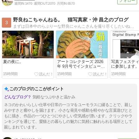
週間IN:
1470
週間OUT:
2070
月間IN:
6570
野良ねこちゃんねる。 猫写真家・沖 昌之のブログ
3
まずは日本中のらぶりーな野良にゃんこさんを撮り尽くしたいね。 ※ 半野良、地域猫含む。 猫写真家・沖 昌之のブログ
夏の夜に。
アートコレクターズ 2026
写真フェスティ
年 9月号でインタビューを
に参加します
受けました。
15時間前
15時間前
15時間前
このブログのここがポイント
気軽なつぶやきと温かみ
ネコのかわいらしい仕草や日常の一コマをユーモラスに綴ることで、親し
みやすさと癒やしを届けます。小さな発見や感動を軽やかな言葉遊びとと
もに描き、作品の一つひとつにやさしい空気感が漂います。クリックやラ
ンキングを通じて、愛猫との暮らしの魅力に気軽に触れられる場所として
親しまれています。