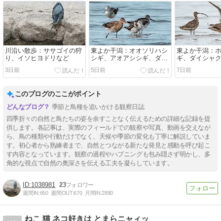
川沿い散歩：ササゴイの狩
東よか干潟：オオソリハシ
東よか干潟：
り、イソヒヨドリなど
シギ、アオアシシギ、ダイ
ギ、ダイシャ
ゼンなど
ウシャクシギ
3日前
5日前
7日前
このブログのここがポイント
季節と鳥種を追いかける観察日誌
四季折々の自然と鳥たちの姿を余すことなく伝えるための詳細な記録を提
供します。各記事は、実際のフィールドでの観察や写真、動画を交えなが
ら、鳥の種類や行動だけでなく、天候や季節の変化も丁寧に解説していま
す。初心者から熟練者まで、自然とつながる新たな発見と感動を呼び起こ
す内容となっています。観察の過程やハプニングも包み隠さず明かし、多
角的な視点で自然の奥深さを伝える工夫を凝らしています。
1038981
23
週間IN:
650
週間OUT:
670
月間IN:
2890
ねこ 猫 ネコ好きは とまらニャィッ