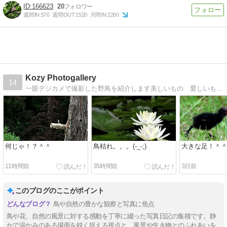
166623
20
週間IN:
570
週間OUT:
1520
月間IN:
2260
Kozy Photogallery
14
一眼デジカメで撮影した野鳥を紹介します美しいもの 愛しいもの を展示していきます。
何じゃ！？＾＾
鳥枯れ。。。(-_-;)
大きな足！＾
11時間前
35時間前
3日前
このブログのここがポイント
鳥や自然の豊かな観察と写真に焦点
鳥や花、自然の風景に対する感動を丁寧に綴った写真日記の集積です。静
かで温かみのある場面を鋭く捉える視点と、風景や生き物とのふれあいを