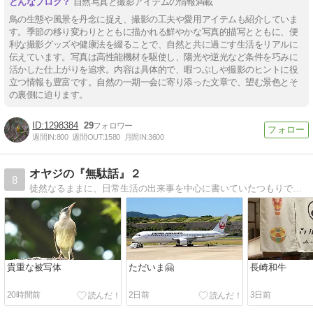
自然写真と撮影アイテムの情報満載
鳥の生態や風景を丹念に捉え、撮影の工夫や愛用アイテムも紹介していま
す。季節の移り変わりとともに描かれる鮮やかな写真的描写とともに、便
利な撮影グッズや健康法を綴ることで、自然と共に過ごす生活をリアルに
伝えています。写真は高性能機材を駆使し、陽光や逆光など条件を巧みに
活かした仕上がりを追求。内容は具体的で、暇つぶしや撮影のヒントに役
立つ情報も豊富です。自然の一期一会に寄り添った文章で、望む景色とそ
の裏側に迫ります。
1298384
29
週間IN:
800
週間OUT:
1580
月間IN:
3600
オヤジの『無駄話』２
8
徒然なるままに、日常生活の出来事を中心に書いていたつもりでしたが最近は野鳥観察が主になっちゃいました。
貴重な被写体
ただいま🤗
長崎和牛
20時間前
2日前
3日前