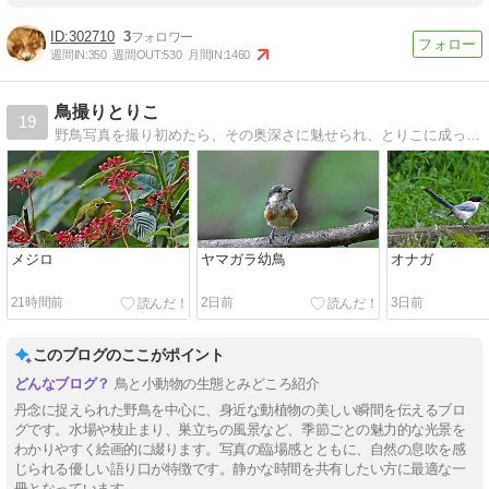
302710
3
週間IN:
350
週間OUT:
530
月間IN:
1460
鳥撮りとりこ
19
野鳥写真を撮り初めたら、その奥深さに魅せられ、とりこに成ってしまいました。
メジロ
ヤマガラ幼鳥
オナガ
21時間前
2日前
3日前
このブログのここがポイント
鳥と小動物の生態とみどころ紹介
丹念に捉えられた野鳥を中心に、身近な動植物の美しい瞬間を伝えるブロ
グです。水場や枝止まり、巣立ちの風景など、季節ごとの魅力的な光景を
わかりやすく絵画的に綴ります。写真の臨場感とともに、自然の息吹を感
じられる優しい語り口が特徴です。静かな時間を共有したい方に最適な一
冊となっています。