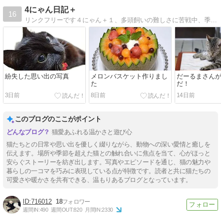
4にゃん日記＋
16
リンクフリーです４にゃん＋１、多頭飼いの難しさに苦戦中、季節の花々、時々料理も有るよ
紛失した思い出の写真
メロンバスケット作りまし
だーるまさん
た
だ！
3日前
8日前
14日前
このブログのここがポイント
猫愛あふれる温かさと遊び心
猫たちとの日常や思い出を優しく綴りながら、動物への深い愛情と癒しを
伝えます。場所や季節を超えた猫との触れ合いに焦点を当て、心がほっと
安らぐストーリーを紡ぎ出します。写真やエピソードを通じ、猫の魅力や
暮らしの一コマを巧みに表現している点が特徴です。読者と共に猫たちの
可愛さや暖かさを共有できる、温もりあるブログとなっています。
716012
18
週間IN:
490
週間OUT:
820
月間IN:
2330