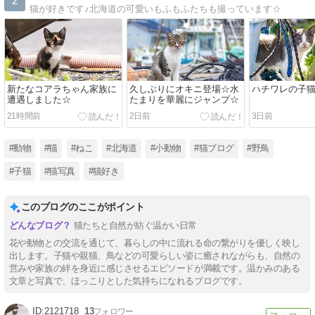
2
猫が好きです♪北海道の可愛いもふもふたちも撮っています☆
新たなコアラちゃん家族に
久しぶりにオキニ登場☆水
ハチワレの子
遭遇しました☆
たまりを華麗にジャンプ☆
21時間前
2日前
3日前
#動物
#猫
#ねこ
#北海道
#小動物
#猫ブログ
#野鳥
#子猫
#猫写真
#猫好き
このブログのここがポイント
猫たちと自然が紡ぐ温かい日常
花や動物との交流を通じて、暮らしの中に流れる命の繋がりを優しく映し
出します。子猫や親猫、鳥などの可愛らしい姿に癒されながらも、自然の
営みや家族の絆を身近に感じさせるエピソードが満載です。温かみのある
文章と写真で、ほっこりとした気持ちになれるブログです。
2121718
13