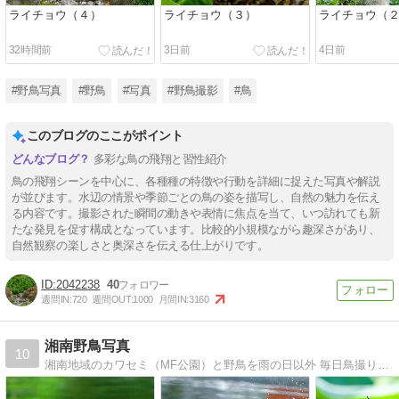
ライチョウ（４）
ライチョウ（３）
ライチョウ（
32時間前
3日前
4日前
#野鳥写真
#野鳥
#写真
#野鳥撮影
#鳥
このブログのここがポイント
多彩な鳥の飛翔と習性紹介
鳥の飛翔シーンを中心に、各種種の特徴や行動を詳細に捉えた写真や解説
が並びます。水辺の情景や季節ごとの鳥の姿を描写し、自然の魅力を伝え
る内容です。撮影された瞬間の動きや表情に焦点を当て、いつ訪れても新
たな発見を促す構成となっています。比較的小規模ながら趣深さがあり、
自然観察の楽しさと奥深さを伝える仕上がりです。
2042238
40
週間IN:
720
週間OUT:
1000
月間IN:
3160
湘南野鳥写真
10
湘南地域のカワセミ（MF公園）と野鳥を雨の日以外 毎日鳥撮りに（午前中）出撃しています。