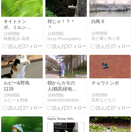
キイトトン
何じゃ！？＾
白鳥６
ボ、ミルンヤ
＾
ンマ他
15時間前
11時間前
11時間前
花と蝶と鳥と歌
鳥蝶散歩-高尾・湯殿川
Kozy Photogallery
ルビー&野鳥
朝からカモの
チョウトンボ
1119
人(鶴見緑地・
2026.4.5) その
15時間前
15時間前
15時間前
花鳥などなど
ルビー＆野鳥
KAMONOMANIA カモノマニア
1