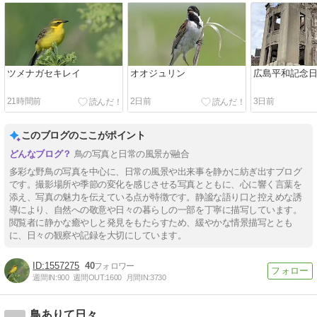
ツメナガセキレイ
オオジュリン
広島平和記念
21時間前
2日前
3日前
このブログのここがポイント
鳥の写真と日常の風景が融合
多彩な野鳥の写真を中心に、日常の風景や出来事を静かに紡ぎ出すブログ
です。撮影場所や季節の変化を感じさせる写真とともに、心に響く言葉を
添え、写真の魅力を伝えている点が特徴です。静謐な語り口と控えめな誘
導により、自然への敬意や日々の暮らしの一部を丁寧に描写しています。
閲覧者に静かな癒やしと発見をもたらすため、緩やかな情景描写ととも
に、日々の観察や記録を大切にしています。
1557275
40
週間IN:
900
週間OUT:
1600
月間IN:
3730
鳥ありて日々