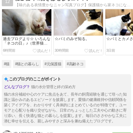
12
【味のある表情豊かなニャン写真ブログ】保護猫から家ネコになった猫の表情♪ 若猫パミが入り、ミル兄じぃとの「小さな家」の「小さな日常」☆リンクフリーです
過去ブログより☆ いろんな
☆パミのみぞ知る。
☆パミとカメ
「ネコの日」♪（世界猫の
日）
6時間前
30時間前
3日前
#猫
#猫との暮らし
#元保護猫
#高齢ネコ
このブログのここがポイント
猫の水分管理と絆の深め方
猫の水分補給や心のケアに焦点をあて、長年の飼育経験を通じて培った知
識と温かみのあるエピソードを披露します。愛猫の健康維持や信頼関係を
築くアイデアを、わかりやすく具体的にまとめているのが特徴です。ユー
モアと心配りを織り交ぜながら、日常のちょっとした工夫や心の動きに寄
り添い、長く快適な猫との暮らしを提案します。毎日のささやかな工夫に
潜む幸せを伝える、親しみやすさと深みを兼ね備えたブログです。