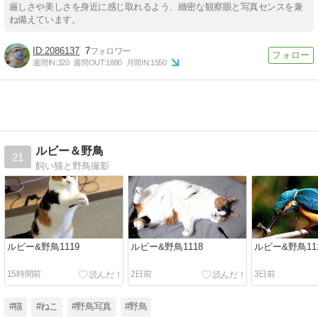
厳しさや美しさを身近に感じ取れるよう、緻密な観察眼と写真センスを兼
ね備えています。
2086137
7
週間IN:
320
週間OUT:
1880
月間IN:
1550
ルビー＆野鳥
21
飼い猫と野鳥撮影
ルビー&野鳥1119
ルビー&野鳥1118
ルビー&野鳥11
15時間前
2日前
3日前
#猫
#ねこ
#野鳥写真
#野鳥