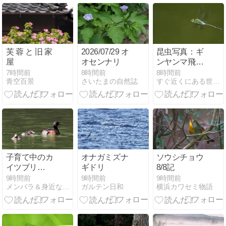
円変わる・車
の有無がいち
ばん響く
芙 蓉 と 旧 家
2026/07/29 オ
昆虫写真：ギ
屋
オセンナリ
ンヤンマ飛翔
｜いつもなが
7時間前
8時間前
8時間前
青空百景
さいたまの自然誌
すぐ近くにある世界：野鳥,昆虫,航空機など...
ら...ではあり
つつ
子育て中のカ
オナガミズナ
ソウシチョウ
イツブリ
ギドリ
8/8記
（2）
9時間前
9時間前
9時間前
メンバラ＆身近な自然
ガルテン日和
横浜カワセミ物語