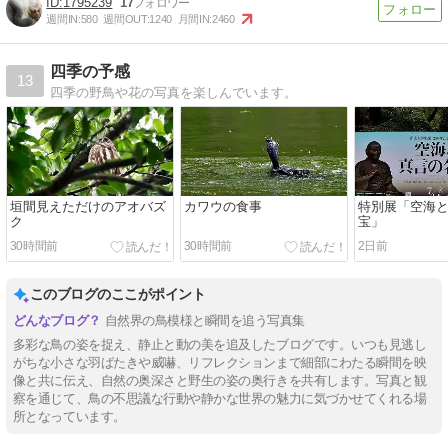
1795239
17
週間IN:
580
週間OUT:
1240
月間IN:
2460
四季の予感
13
四季の野鳥や花の写真を楽しんでいます。
垣間見えただけのアオバズ
カワウの食事
特別展「空海
ク
宝」
30時間前
30時間前
2日前
このブログのここがポイント
自然界の鳥模様と瞬間を追う写真集
多彩な鳥の姿を捉え、静止と動の美を追及したブログです。いつも見逃し
がちな小さな羽ばたきや威嚇、リフレクションまで細部にわたる瞬間を映
像と共に伝え、自然の奥深さと野生の姿の奥行きを共有します。写真と観
察を通じて、鳥の不思議な行動や静かな世界の魅力に気づかせてくれる場
所となっています。