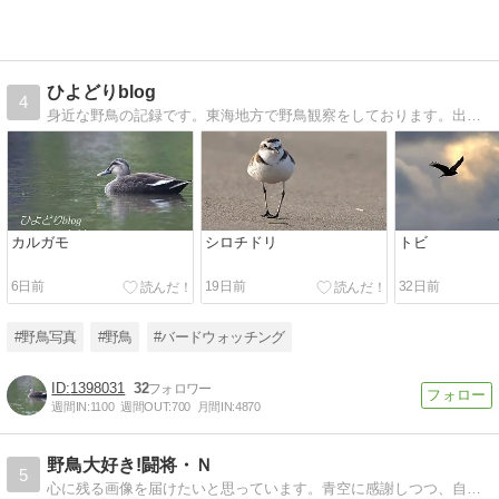
ひよどりblog
4
身近な野鳥の記録です。東海地方で野鳥観察をしております。出会いに感謝！
カルガモ
シロチドリ
トビ
6日前
19日前
32日前
#野鳥写真
#野鳥
#バードウォッチング
1398031
32
週間IN:
1100
週間OUT:
700
月間IN:
4870
野鳥大好き!闘将・Ｎ
5
心に残る画像を届けたいと思っています。青空に感謝しつつ、自然との出会いを大切にしたいと思っています。