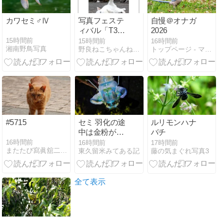
カワセミ♂Ⅳ
写真フェステ
自慢＠オナガ
ィバル「T3」
2026
に参加しま
15時間前
15時間前
16時間前
湘南野鳥写真
野良ねこちゃんねる。 猫写真家・沖 昌之のブログ
トップページ - マナマカニ 〜今日の一枚〜
す。
#5715
セミ 羽化の途
ルリモンハナ
中は金粉がよ
バチ
く目立つ
16時間前
16時間前
17時間前
またたび寫眞舘二号店
東久留米みてある記
藤の気まぐれ写真3
全て表示