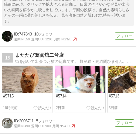
繊細に表現。クリックで拡大される写真は、日常のささやかな発見や出会
いの瞬間を鮮やかに映し出しています。毎回の投稿は、自然の素晴らしさ
とその一瞬に潜む美しさを伝え、見る者を自然と親しむ気持ちへ誘いま
す。
747843
10
週間IN:
550
週間OUT:
1280
月間IN:
2320
またたび寫眞舘二号店
15
街を歩いて出会つた猫の写真です。 野良猫・飼猫問ひません。猫カフェでも撮影。
#5715
#5714
#5713
16時間前
2日前
3日前
2006711
5
週間IN:
490
週間OUT:
900
月間IN:
2410