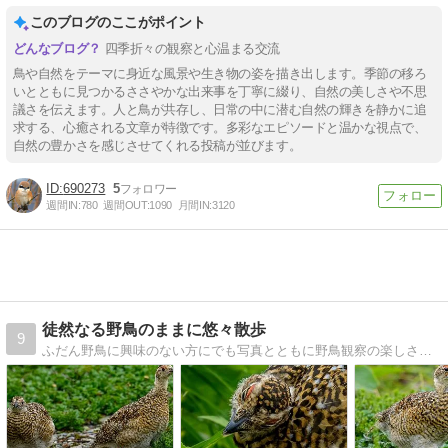
このブログのここがポイント
四季折々の観察と心温まる交流
鳥や自然をテーマに身近な風景や生き物の姿を描き出します。季節の移ろ
いとともに見つかるささやかな出来事を丁寧に綴り、自然の美しさや不思
議さを伝えます。人と鳥が共存し、日常の中に潜む自然の輝きを静かに追
求する、心癒される文章が特徴です。多彩なエピソードと温かな視点で、
自然の豊かさを感じさせてくれる投稿が並びます。
690273
5
週間IN:
780
週間OUT:
1090
月間IN:
3120
徒然なる野鳥のままに悠々散歩
9
ふだん野鳥に興味のない方にでも写真とともに野鳥観察の楽しさを発信していけたらいいなと思っています。 素人による野鳥解説ブログです。 親しみやすい身近な野鳥を中心に紹介します。