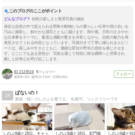
このブログのここがポイント
自然の楽しさと風景写真の融合
身近な自然の中で捉えられる野鳥や動物たちの愛らしい仕草や掛け合いを
巧みに撮影し、鮮やかな描写とともに届けます。雨や風、日常のささやか
な出来事をテーマに、素直な感動や驚きを共有しながら、自然の魅力を再
発見させてくれる内容となっています。写真付きで丁寧に綴られるエピソ
ードは、親しみやすさとともに、微細な変化や野生の息吹を感じさせま
す。どこにでもある景色が、写真を通じて特別に映る瞬間へと昇華され、
癒しと好奇心を呼び起こします。
2123519
5
週間IN:
200
週間OUT:
600
月間IN:
860
ぱないの！
24
愛娘（猫）のしのぶを愛でる。 転載可。リンクフリーです
しのぶ9歳と28日。キャッ
しのぶ9歳と18日。肛門腺
しのぶ9歳と8