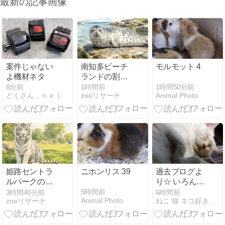
最新の記事画像
案件じゃない
南知多ビーチ
モルモット 4
よ機材ネタ
ランドの割引
まとめ【2026
1時間50分前
8分前
1時間前
Animal Photo
どくさん．ｎｅｔ
zooリサーチ
年最新】JAF
会員は入園料
半額（10/31ま
で）・ネット
の前売りは窓
口と同額
姫路セントラ
ニホンリス 39
過去ブログよ
ルパークの割
り☆ いろんな
引まとめ
「ネコの日」
5時間前
3時間40分前
6時間前
Animal Photo
zooリサーチ
ねこ 猫 ネコ好きは とまらニャィッ
【2026年最
♪（世界猫の
新】入園料は
日）
行く日で400