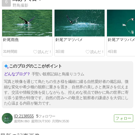
6
野鳥撮影
針尾雨燕
針尾アマツバメ
針尾アマツバ
31時間前
3日前
4日前
このブログのここがポイント
手堅い観察記録と鳥撮りコラム
写真と映像を通じて鳥たちの生き様を繊細に綴る自然愛好者の備忘録。微
細な変化や希少種の観察に重きを置き、自然界の美しさと奥深さを伝えま
す。交流や情報交換を促しながらも、控えめな視点で静かに鳥の世界に寄
り添う姿勢が特徴です。自然の営みへの敬意と観察者の謙虚さを大切にし
た心温まる内容が魅力です。
2138555
5
週間IN:
860
週間OUT:
930
月間IN:
3530