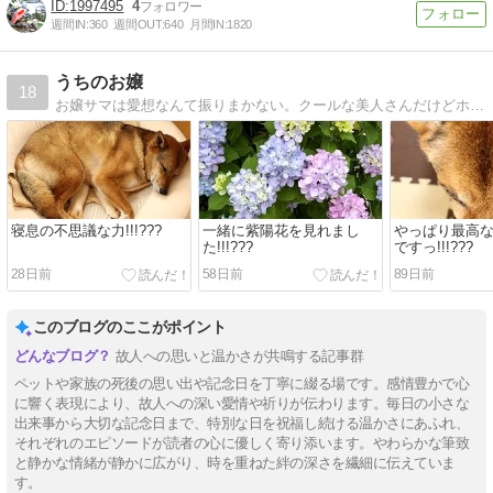
1997495
4
週間IN:
360
週間OUT:
640
月間IN:
1820
うちのお嬢
18
お嬢サマは愛想なんて振りまかない。クールな美人さんだけどホントは甘えん坊の寂しがり屋･･･それがうちのお嬢サマ
寝息の不思議な力!!!???
一緒に紫陽花を見れまし
やっぱり最高
た!!!???
ですっ!!!???
28日前
58日前
89日前
このブログのここがポイント
故人への思いと温かさが共鳴する記事群
ペットや家族の死後の思い出や記念日を丁寧に綴る場です。感情豊かで心
に響く表現により、故人への深い愛情や祈りが伝わります。毎日の小さな
出来事から大切な記念日まで、特別な日を祝福し続ける温かさにあふれ、
それぞれのエピソードが読者の心に優しく寄り添います。やわらかな筆致
と静かな情緒が静かに広がり、時を重ねた絆の深さを繊細に伝えていま
す。