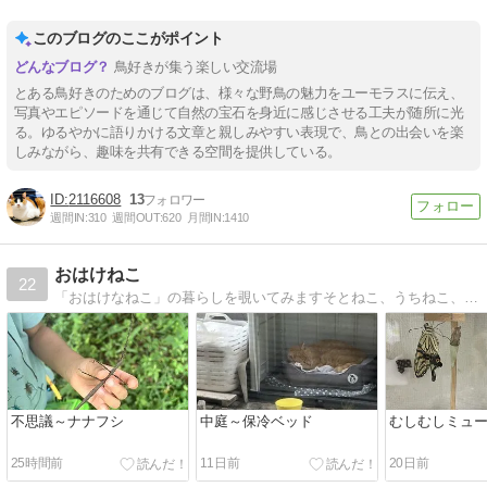
このブログのここがポイント
鳥好きが集う楽しい交流場
とある鳥好きのためのブログは、様々な野鳥の魅力をユーモラスに伝え、
写真やエピソードを通じて自然の宝石を身近に感じさせる工夫が随所に光
る。ゆるやかに語りかける文章と親しみやすい表現で、鳥との出会いを楽
しみながら、趣味を共有できる空間を提供している。
2116608
13
週間IN:
310
週間OUT:
620
月間IN:
1410
おはけねこ
22
「おはけなねこ」の暮らしを覗いてみますそとねこ、うちねこ、東京近郊のくらしあれこれ。
不思議～ナナフシ
中庭～保冷ベッド
むしむしミュー
25時間前
11日前
20日前