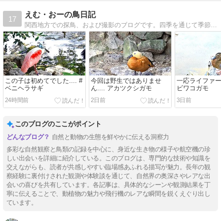
えむ・おーの鳥日記
17
関西地方での探鳥、および撮影のブログです。四季を通じて季節の鳥や珍鳥を追いかけています。野鳥撮影の様子やカメラ、レンズの情報もご参考に！
この子は初めてでした.... #
今回は野生ではありませ
一応ライファーにも
ベニヘラサギ
ん.... アカツクシガモ
ビワコガモ
24時間前
2日前
3日前
このブログのここがポイント
自然と動物の生態を鮮やかに伝える洞察力
多彩な自然観察と鳥類の記録を中心に、身近な生き物の様子や航空機の珍
しい出会いを詳細に紹介している。このブログは、専門的な技術や知識を
交えながらも、読者が共感しやすい臨場感あふれる描写が魅力。長年の観
察経験に裏付けされた観測や体験談を通じて、自然界の奥深さやレアな出
会いの喜びを共有しています。各記事は、具体的なシーンや観測結果を丁
寧に伝えることで、動植物の魅力や飛行機のレアな瞬間を鋭くえぐり出し
ています。