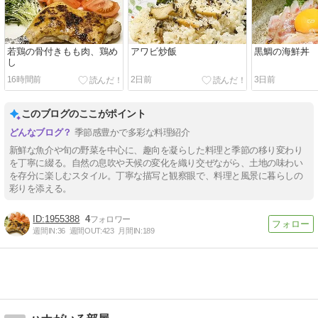
若鶏の骨付きもも肉、鶏め
アワビ炒飯
黒鯛の海鮮丼
し
16時間前
2日前
3日前
このブログのここがポイント
季節感豊かで多彩な料理紹介
新鮮な魚介や旬の野菜を中心に、趣向を凝らした料理と季節の移り変わり
を丁寧に綴る。自然の息吹や天候の変化を織り交ぜながら、土地の味わい
を存分に楽しむスタイル。丁寧な描写と観察眼で、料理と風景に暮らしの
彩りを添える。
1955388
4
週間IN:
36
週間OUT:
423
月間IN:
189