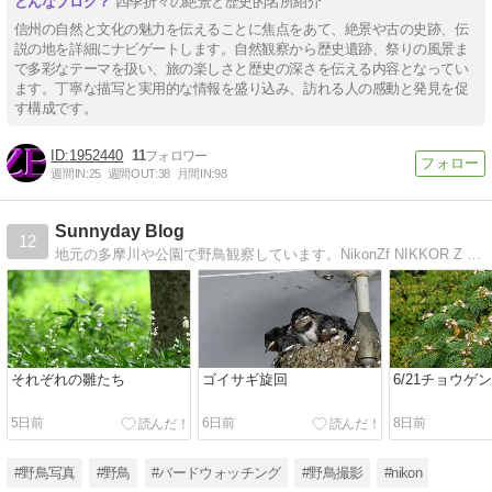
四季折々の絶景と歴史的名所紹介
信州の自然と文化の魅力を伝えることに焦点をあて、絶景や古の史跡、伝
説の地を詳細にナビゲートします。自然観察から歴史遺跡、祭りの風景ま
で多彩なテーマを扱い、旅の楽しさと歴史の深さを伝える内容となってい
ます。丁寧な描写と実用的な情報を盛り込み、訪れる人の感動と発見を促
す構成です。
1952440
11
週間IN:
25
週間OUT:
38
月間IN:
98
Sunnyday Blog
12
地元の多摩川や公園で野鳥観察しています。NikonZf NIKKOR Z 180-600mm f/5.6-6.3 VR
それぞれの雛たち
ゴイサギ旋回
6/21チョウゲ
5日前
6日前
8日前
#野鳥写真
#野鳥
#バードウォッチング
#野鳥撮影
#nikon