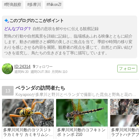
#野鳥観察
#多摩川
#NikonZf
このブログのここがポイント
自然の息吹を鮮やかに伝える観察記録
野鳥の行動や自然風景を詳細に記録し、臨場感あふれる映像とともに紹介
します。動きの緻密さと瞬間の美しさに焦点を当て、季節や時間の移り変
わりを感じさせる内容を展開。観察者の視点を通じて、自然との深い結び
つきを追究し、鳥たちの生きざまを丁寧に描写しています。
24314
9
週間IN:
20
週間OUT:
350
月間IN:
110
ベランダの訪問者たち
13
Koyapooが多摩川と野川とベランダで撮影した昆虫と野鳥と花の写真をご覧ください。
多摩川河川敷のヨツスジト
多摩川河川敷のコフキトン
多摩川河川敷
ラカミキリ カミキリムシ
ボ トンボ 210
ラブトハナアブ 