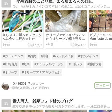
「小鳥雑貨のことり屋」まろ眉まろんの日記
18
ひとり娘がオカメインコです日々の親ばか日記＆コスメとインテリアをご紹介
久しぶりに川へカワセミさ
オリーブアナアキゾウムシ
ガブリエル・
んに会いに行きました
からオリーブの樹を守りた
Manifeste de
い-野鳥へできるだけ影響を
号館美術館)/mik
4年前
4年前
4年前
与えない方法を考えてスミ
MARUNOUCH
チオンを散布
#ガーデニング
#雑貨
#美容
#ハンドメイド
#オカメインコ
#野鳥写真
#野鳥
#ナチュラルガーデン
#一眼レフ
#透明水彩
#オリーブ
#オリーブアナアキゾウムシ
436391
7
週間IN:
2
週間OUT:
14
月間IN:
4
素人写人 雑草フォト爺のブログ
19
雑草や鳥を中心に何でも撮り写真をブログします。一緒に自然を楽しみましょう。