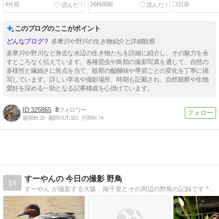
019
4分前
24時間前
2日前
このブログのここがポイント
多摩川や野川の生き物紹介と詳細観察
多摩川や野川など身近な水辺の生き物たちを詳細に紹介し、その魅力を余
すところなく伝えています。各種昆虫や鳥類の撮影写真を通じて、自然の
多様性と繊細さに焦点を当て、観察の醍醐味や季節ごとの変化を丁寧に描
写しています。詳しい学名や撮影場所、時期も記載され、自然観察や生物
愛好を深める一助となる記事構成を心掛けています。
325865
8
週間IN:
18
週間OUT:
101
月間IN:
74
すーやんの 今日の撮影 野鳥
14
すーやん が撮影する大阪 南千里とその周辺の野鳥の記録です **ステハン投稿禁止 **誹謗及び中傷のコメントは禁止します！