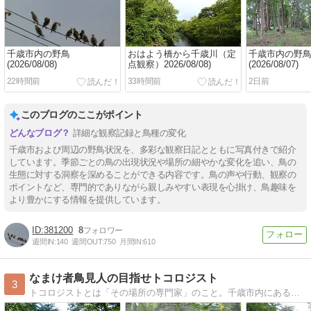
千歳市内の野鳥
おはよう橋から千歳川（定
千歳市内の野
(2026/08/08)
点観察）2026/08/08)
(2026/08/07)
22時間前
33時間前
2日前
このブログのここがポイント
詳細な観察記録と鳥種の変化
千歳市および周辺の野鳥状況を、多彩な観察日記とともに写真付きで紹介
しています。季節ごとの鳥の出現状況や場所の細やかな変化を追い、鳥の
生態に対する洞察を深めることができる内容です。鳥の声や行動、観察の
ポイントなど、専門的でありながら親しみやすい表現を心掛け、鳥趣味を
より豊かにする情報を提供しています。
381200
8
週間IN:
140
週間OUT:
750
月間IN:
610
なまけ者鳥見人の目指せトコロジスト
3
トコロジストとは「その場所の専門家」のこと。千歳市内にある青葉公園でトコロジストをこっそり目指します。その青葉公園と隣接する林東公園の記録と情報です。