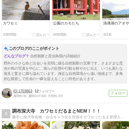
カワセミ
公園のカモたち
濤沸湖のアオ
10時間前
34時間前
3日前
このブログのここがポイント
自然観察と昆虫鳥類の詳細紹介
野外の小さな命と出会いを克明に綴る自然観察の宝庫です。さまざまな昆
虫や鳥の写真を中心に、彼らの生態や行動を鮮やかに伝え、いつも新たな
発見と驚きに満ち溢れています。身近な自然環境から遠い地域まで、多角
的な眼差しで生命の一瞬を捉えることに特色があります。
1703863
12
週間IN:
50
週間OUT:
600
月間IN:
370
調布深大寺 カワセミだるまとNEM！！！
8
勝手に深大寺名物・ゆるキャラ化を目指すカワセミだるま管理人のブログです。野川や奥多摩にいる野鳥の話題など。アラフォー。編集・取材のお仕事。外大モンゴル卒。極真…