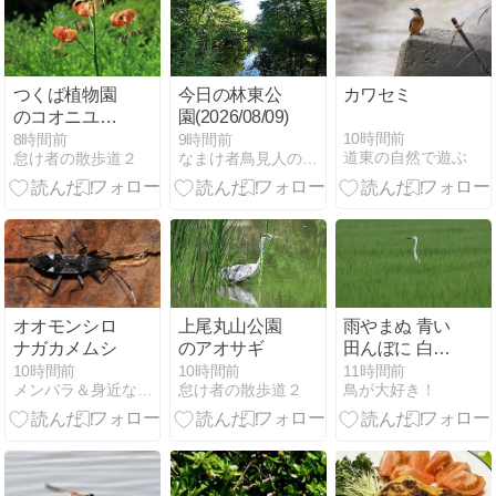
つくば植物園
今日の林東公
カワセミ
のコオニユリ
園(2026/08/09)
の花
10時間前
8時間前
9時間前
道東の自然で遊ぶ
怠け者の散歩道２
なまけ者鳥見人の目指せトコロジスト
オオモンシロ
上尾丸山公園
雨やまぬ 青い
ナガカメムシ
のアオサギ
田んぼに 白い
首
10時間前
10時間前
11時間前
メンバラ＆身近な自然
怠け者の散歩道２
鳥が大好き！