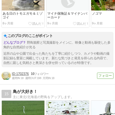
ある日のトモエガモ＆ミゾ
マイナ保険証＆マイナンバ
ノゴマ
ゴイ
ーカード
8ヶ月前
9ヶ月前
9ヶ月前
このブログのここがポイント
野鳥観察と写真撮影をメインに、映像と動画も駆使した多
角的な自然紹介が光る
近所の山や公園で出会った鳥たちを丁寧に紹介しつつ、カメラや動画の撮
影記録も豊富に掲載しています。新たな気づきと発見を得られる内容で、
自然に親しむ気軽さと奥深さを併せ持っているのが特徴です。
1702376
10
週間IN:
18
週間OUT:
198
月間IN:
18
鳥が大好き！
15
主に東北/北海道の野鳥をアップします。