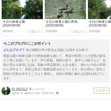
今日の林東公園
今日の林東公園の野鳥
今日の林東公
(2026/08/09)
(2026/08/08)
(2026/08/08)
9時間前
25時間前
33時間前
このブログのここがポイント
鳥の種類や声の変化を詳細に記録する分析力
青葉公園や林東公園での野鳥観察を通じて、季節や時間ごとの生態の変化
を丁寧に追跡しています。声の変動、採餌の様子、巣作りの様子など、自
然の営みを鮮明に記録。気象や周辺環境にも目を配り、静かな午前の早朝
から日中まで、多彩な視点で観察結果を伝えています。絶え間ない変化と
静寂の交錯を余すところなく表現し、自然の神髄に触れる記録を続けてい
ます。
1853112
6
週間IN:
70
週間OUT:
550
月間IN:
340