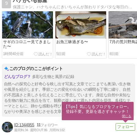
ハナがいる部屋
9
保護ニャン、ハナちゃんにきいちゃんが加わりドタバタな毎日の生活と自分の趣味の事、鳥を見たりキノコ菌に侵されている事など気ままに書いてます
サギのコロニー見てきまし
お魚三昧過ぎる〜
7月の荒川野鳥
た〜
1時間40分前
5日前
8日前
このブログのここがポイント
多彩な生物と風景の記録
自然への探究心と好奇心を映し出す写真と文章でどこまでも奥深い生き物
や風景を紹介します。季節ごとの変化や出会いの瞬間を丁寧に綴り、自然
の不思議さと美しさを伝えることに専念しています。身近な自然や未知な
る生物の魅力に焦点を当て、観察の楽しさに満ちた内容を提供。多様なテ
ーマとともに、静かな感動を呼び起こすエピソードを通じて、自然とのつ
【Tips】気になるブログをフォロー。

登録不要。更新を逃さずキャッチ！
ながりや奥深さを感じさせる文章が特徴です。
閉じる
1344955
11
週間IN:
34
週間OUT:
86
月間IN:
162