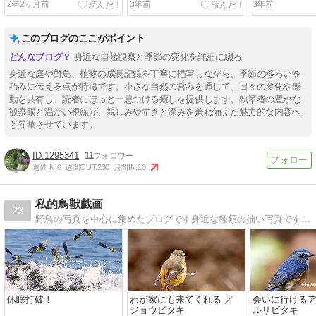
2年2ヶ月前
3年前
3年前
このブログのここがポイント
身近な自然観察と季節の変化を詳細に綴る
身近な庭や野鳥、植物の成長記録を丁寧に描写しながら、季節の移ろいを
巧みに伝える点が特徴です。小さな自然の営みを通じて、日々の変化や感
動を共有し、読者にほっと一息つける癒しを提供します。執筆者の豊かな
観察眼と温かい視線が、親しみやすさと深みを兼ね備えた魅力的な内容へ
と昇華させています。
1295341
11
週間IN:
0
週間OUT:
230
月間IN:
10
私的鳥獣戯画
23
野鳥の写真を中心に集めたブログです身近な種類の拙い写真ですが見て頂けるととても嬉しいです。
休眠打破！
わが家にも来てくれる ／
会いに行けるア
ジョウビタキ
ルリビタキ