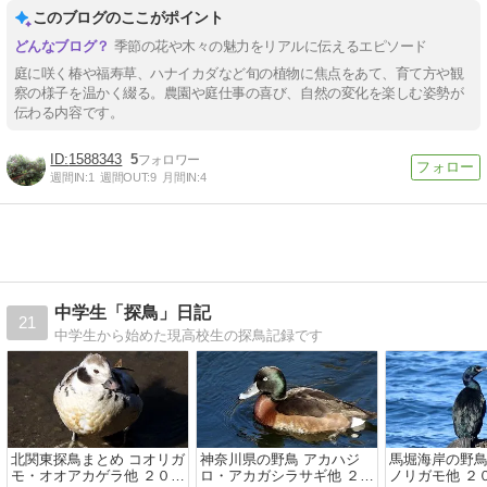
このブログのここがポイント
季節の花や木々の魅力をリアルに伝えるエピソード
庭に咲く椿や福寿草、ハナイカダなど旬の植物に焦点をあて、育て方や観
察の様子を温かく綴る。農園や庭仕事の喜び、自然の変化を楽しむ姿勢が
伝わる内容です。
1588343
5
週間IN:
1
週間OUT:
9
月間IN:
4
中学生「探鳥」日記
21
中学生から始めた現高校生の探鳥記録です
北関東探鳥まとめ コオリガ
神奈川県の野鳥 アカハジ
馬堀海岸の野鳥
モ・オオアカゲラ他 ２０２
ロ・アカガシラサギ他 ２０
ノリガモ他 ２