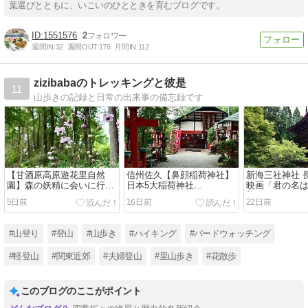
葉選びとともに、いこいのひとときを育むブログです。
1551576
2
週間IN:
32
週間OUT:
176
月間IN:
112
zizibabaのトレッキングと彼是
11
山歩きの記録と日常の出来事の備忘録です
【甘酒原高原遊花里自然
信州佐久【鼻顔稲荷神社】
新海三社神社 
園】森の妖精に会いに行く
日本5大稲荷神社
映画「君の名
2026.08.03
2026.07.12
礼スポット 2026
5日前
16日前
22日前
#山登り
#登山
#山歩き
#ハイキング
#バードウォッチング
#軽登山
#関東近郊
#夫婦登山
#里山歩き
#花散歩
このブログのここがポイント