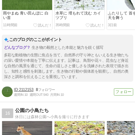
雨やまぬ 青い田んぼに 白
水草に 埋もれて沈む カイ
ふたりして 首
い首
ツブリ
天を舞う
11時間前
35時間前
3日前
このブログのここがポイント
生き物の毅然とした本能と魅力を鋭く描写
多彩な動植物の生態に焦点を当て、自然界の守り神ともいえる生き物たち
の深い愛情や本能を丁寧に伝えます。記事は、鳥類や花々、昆虫など身近
な自然の風景を通じて、生命の逞しさと優しさを洗練された表現で描き出
し、知性と感性を刺激します。生き物の行動や個体差を観察し、自然の奥
深さと調和を伝えることを重視しています。
2112153
8
週間IN:
10
週間OUT:
540
月間IN:
10
公園の小鳥たち
16
休日には森林公園へ小鳥を撮りに行きます