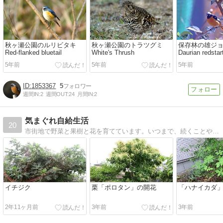
秋ヶ瀬公園のルリビタキ
秋ヶ瀬公園のトラツグミ
保存林の雄ジ
Red-flanked bluetail
White's Thrush
Daurian redstar
5年前
5年前
5年前
1853367
5
週間IN:
2
週間OUT:
24
月間IN:
2
気まぐれ自給生活
20
市街地で野菜と果樹と花を育てています。いつまで、続くことやら・・。また、山野に自生する草木を好んで栽培しています。
イチジク
栗「ポロタン」の開花
「ハナイカダ
2年11ヶ月前
3年前
3年前