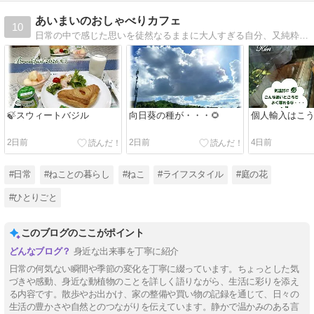
あいまいのおしゃべりカフェ
10
日常の中で感じた思いを徒然なるままに大人すぎる自分、又純粋すぎる自分を日々腹立たしく思ったり愛おしく思うことも
🍃スウィートバジル
向日葵の種が・・・🌻
個人輸入はこう
2日前
2日前
4日前
#日常
#ねことの暮らし
#ねこ
#ライフスタイル
#庭の花
#ひとりごと
このブログのここがポイント
身近な出来事を丁寧に紹介
日常の何気ない瞬間や季節の変化を丁寧に綴っています。ちょっとした気
づきや感動、身近な動植物のことを詳しく語りながら、生活に彩りを添え
る内容です。散歩やお出かけ、家の整備や買い物の記録を通じて、日々の
生活の豊かさや自然とのつながりを伝えています。静かで温かみのある言