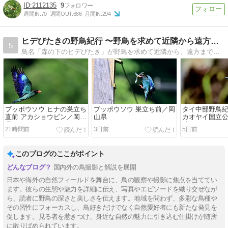
2112135
9
週間IN:
70
週間OUT:
686
月間IN:
294
ヒデびたきの野鳥紀行 〜野鳥を求めて近隣から遠方…
5
鳥名「森の下のヒデびたき」が野鳥を求めて近隣から、遠方まで出掛けて収めた写真を3＾4日に一度のペースで掲載します。
ブッポウソウ ヒナの巣立ち
ブッポウソウ 巣立ち前／岡
タイ中部野鳥紀
直前 アカショウビン／岡山
山県
カオヤイ国立
県
院／ムネアカ
21時間前
3日前
5日前
キ シキチョウ
このブログのここがポイント
国内外の鳥撮影と解説を展開
日本や海外の自然フィールドを舞台に、鳥の観察や撮影に焦点を当ててい
ます。彼らの生態や魅力を詳細に伝え、写真やエピソードを織り交ぜなが
ら、読者に野鳥の深さと美しさを伝えます。地域を問わず、多彩な鳥種や
その習性にフォーカスし、鳥好きだけでなく自然愛好者にも新たな発見を
促します。見る者を惹きつけ、身近な自然の魅力に引き込む仕掛けが随所
に散りばめられています。