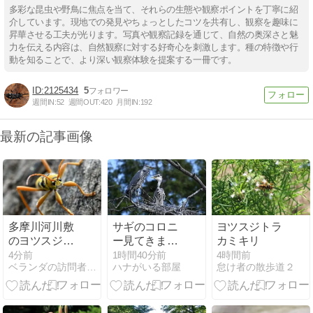
多彩な昆虫や野鳥に焦点を当て、それらの生態や観察ポイントを丁寧に紹
介しています。現地での発見やちょっとしたコツを共有し、観察を趣味に
昇華させる工夫が光ります。写真や観察記録を通じて、自然の奥深さと魅
力を伝える内容は、自然観察に対する好奇心を刺激します。種の特徴や行
動を知ることで、より深い観察体験を提案する一冊です。
2125434
5
週間IN:
52
週間OUT:
420
月間IN:
192
最新の記事画像
多摩川河川敷
サギのコロニ
ヨツスジトラ
のヨツスジト
ー見てきまし
カミキリ
ラカミキリ カ
た〜
4分前
1時間40分前
4時間前
ベランダの訪問者たち
ハナがいる部屋
怠け者の散歩道２
ミキリムシ
019