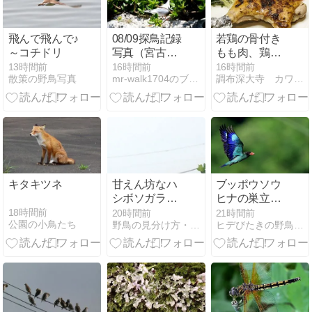
飛んで飛んで♪
08/09探鳥記録
若鶏の骨付き
～コチドリ
写真（宮古
もも肉、鶏め
島-9：ベニア
し
13時間前
16時間前
16時間前
散策の野鳥写真
mr-walk1704のブログ
調布深大寺 カワセミだるまとNEM！！！
ジサシ、）
キタキツネ
甘えん坊なハ
ブッポウソウ
シボソガラス
ヒナの巣立ち
の幼鳥と子煩
直前 アカショ
18時間前
20時間前
21時間前
公園の小鳥たち
野鳥の見分け方・行動分析ノート｜九州の野鳥観察データ
ヒデびたきの野鳥紀行 〜野鳥を求めて近隣から遠方…
悩な両親｜巣
ウビン／岡山
立ちから1か
県
月後も続く子
育て