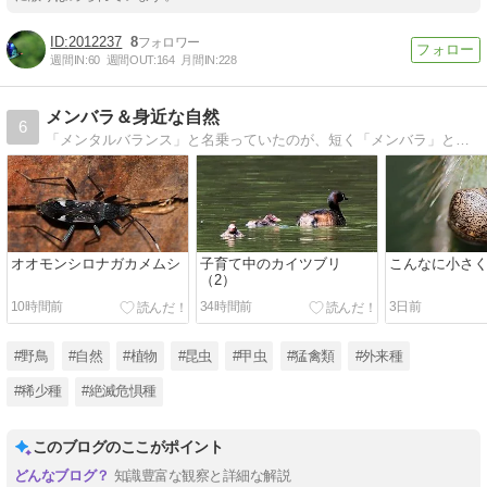
2012237
8
週間IN:
60
週間OUT:
164
月間IN:
228
メンバラ＆身近な自然
6
「メンタルバランス」と名乗っていたのが、短く「メンバラ」と呼ばれるようになり、そのままブログ名にしています。春・秋・冬は野鳥、夏は昆虫を主に撮影しています。◆ほぼ毎朝、新しい記事を〈投稿〉するようにしています◆
オオモンシロナガカメムシ
子育て中のカイツブリ
こんなに小さ
（2）
10時間前
34時間前
3日前
#野鳥
#自然
#植物
#昆虫
#甲虫
#猛禽類
#外来種
#稀少種
#絶滅危惧種
このブログのここがポイント
知識豊富な観察と詳細な解説