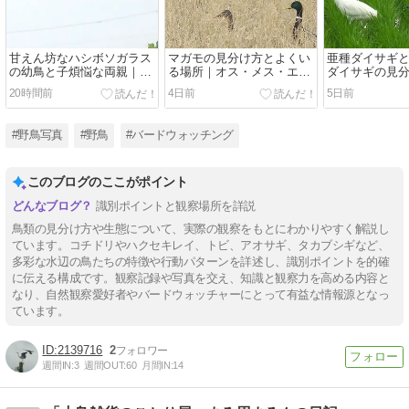
甘えん坊なハシボソガラス
マガモの見分け方とよくい
亜種ダイサギ
の幼鳥と子煩悩な両親｜巣
る場所｜オス・メス・エク
ダイサギの見
立ちから1か月後も続く子
リプスの識別【観察写真付
ら夏に観察し
20時間前
4日前
5日前
育て
き】
婚姻色の変化
ト
#野鳥写真
#野鳥
#バードウォッチング
このブログのここがポイント
識別ポイントと観察場所を詳説
鳥類の見分け方や生態について、実際の観察をもとにわかりやすく解説し
ています。コチドリやハクセキレイ、トビ、アオサギ、タカブシギなど、
多彩な水辺の鳥たちの特徴や行動パターンを詳述し、識別ポイントを的確
に伝える構成です。観察記録や写真を交え、知識と観察力を高める内容と
なり、自然観察愛好者やバードウォッチャーにとって有益な情報源となっ
ています。
2139716
2
週間IN:
3
週間OUT:
60
月間IN:
14