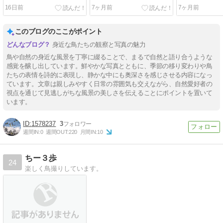
16日前
7ヶ月前
7ヶ月前
このブログのここがポイント
身近な鳥たちの観察と写真の魅力
鳥や自然の身近な風景を丁寧に綴ることで、まるで自然と語り合うような
感覚を醸し出しています。鮮やかな写真とともに、季節の移り変わりや鳥
たちの表情を詩的に表現し、静かな中にも奥深さを感じさせる内容になっ
ています。文章は親しみやすく日常の雰囲気も交えながら、自然愛好者の
視点を通じて見逃しがちな風景の美しさを伝えることにポイントを置いて
います。
1578237
3
週間IN:
0
週間OUT:
220
月間IN:
10
ちー３歩
24
楽しく鳥撮りしています。