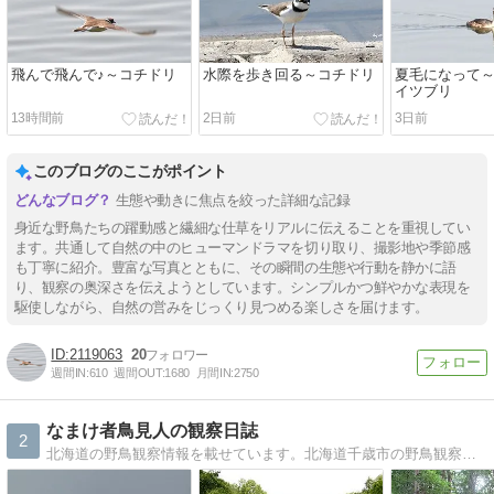
飛んで飛んで♪～コチドリ
水際を歩き回る～コチドリ
夏毛になって
イツブリ
13時間前
2日前
3日前
このブログのここがポイント
生態や動きに焦点を絞った詳細な記録
身近な野鳥たちの躍動感と繊細な仕草をリアルに伝えることを重視してい
ます。共通して自然の中のヒューマンドラマを切り取り、撮影地や季節感
も丁寧に紹介。豊富な写真とともに、その瞬間の生態や行動を静かに語
り、観察の奥深さを伝えようとしています。シンプルかつ鮮やかな表現を
駆使しながら、自然の営みをじっくり見つめる楽しさを届けます。
2119063
20
週間IN:
610
週間OUT:
1680
月間IN:
2750
なまけ者鳥見人の観察日誌
2
北海道の野鳥観察情報を載せています。北海道千歳市の野鳥観察情報を中心に自然観察に関して紹介しています。