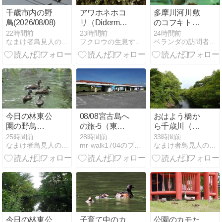
千歳市内の野
アワホネホコ
多摩川河川敷
鳥(2026/08/08)
リ（Diderma
のコフキトン
spumarioides）
ボ トンボ 210
22時間前
23時間前
24時間前
なまけ者鳥見人の観察日誌
フクロウの生息する高原・清里より
ベランダの訪問者たち
の変形体/子実
体とナバホネ
ホコリ（D.
hemisphaericum）
今日の林東公
08/08宮古島へ
おはよう橋か
園の野鳥
の旅-5（東平
ら千歳川（定
(2026/08/08)
安名崎の模
点観察）
25時間前
28時間前
33時間前
なまけ者鳥見人の目指せトコロジスト
mr-walk1704のブログ
なまけ者鳥見人の観察日誌
様、）
2026/08/08)
今日の林東公
子育て中のカ
公園のカモた