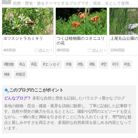
自然・歴史・旅をテーマとするブログです。現在，主として使用しているデジカメは，Cannon PowerShot SX70 HSです。
ヨツスジトラカミキリ
つくば植物園のコオニユリ
上尾丸山公園
の花
4時間前
8時間前
10時間前
#動物
#山
#花
#エッセイ
#海
#魚
#鳥
#空
#川
#虫
#林
#湖沼
このブログのここがポイント
多彩な自然と歴史を記録したバラエティ豊かなブログ
各地の植物・昆虫・建築・風景を詳細に観察し、丁寧に記録した記事群で
す。自然や歴史の魅力を伝えるとともに、撮影や訪問のエピソードも交え
ながら、一瞬の美と興味を引き出すことに力を入れています。専門的な観
点と親しみやすさを両立させ、多面的な自然表現を楽しめる内容となって
います。