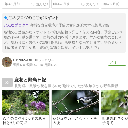
５年２月１３〜１５日
２５年２月１１日
９日
1年3ヶ月前
1年4ヶ月前
1年4ヶ月前
このブログのここがポイント
多様な自然環境と季節の変化を追求する鳥見記録
各地の自然豊かなスポットでの野鳥情報を詳しく伝える内容。季節ごとの
鳥の姿や行動を通じて、自然の魅力を感じさせます。静かな観察の楽しさ
と、変わりゆく景色との調和を味わえる構成となっています。初心者から
上級者まで楽しめる、豊富な写真と観察ポイントも魅力です。
2065430
10
週間IN:
0
週間OUT:
40
月間IN:
20
庭花と野鳥日記
22
北海道の風景や花を撮るのが趣味でしたが数年前から野鳥撮影にどっぷりつかってしまいました^^;
久々のログイン♪冬のある
シジュウカラさん・・・そ
時期外れ？シ
日と6月の花♡
の後
子育て