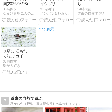
園(2026/08/08)
イツブリ
ち
（2）
33時間前
34時間前
34時間前
なまけ者鳥見人の目指せトコロジスト
メンバラ＆身近な自然
道東の自然で遊ぶ
全て表示
水草に 埋もれ
て沈む カイツ
ブリ
35時間前
鳥が大好き！
道東の自然で遊ぶ
7
秋から冬は野鳥、夏は昆虫探しの散歩してます。