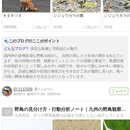
キタキツネ
シジュウカラの雛
シジュウカラ
18時間前
2日前
3日前
このブログのここがポイント
多彩な鳥種と写真紹介が魅力
国内外の多種多様な野鳥を紹介し、自然の美しさと生命の輝きを伝えてい
ます。鳥の特徴や生態、観察ポイントについての情報も豊富で、鳥愛好家
や自然好きにとって親しみやすい内容です。軽やかで親しみやすい筆致な
がらも、詳細な解説や自然の表現力を引き出す工夫が随所に見られ、鳥へ
の深い興味を喚起させる仕上がりとなっています。
2137506
2
週間IN:
8
週間OUT:
348
月間IN:
88
野鳥の見分け方・行動分析ノート｜九州の野鳥観察データ
17
九州在住、日々の野鳥観察の記録を写真とともに紹介しています。自宅周辺の季節ごとの変化や鳥たちの暮らしを追っています。