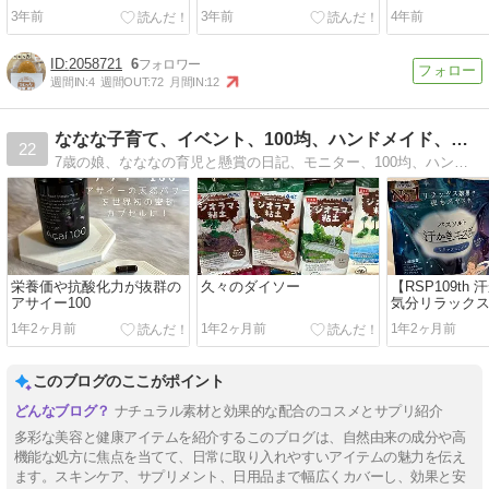
3年前
3年前
4年前
2058721
6
週間IN:
4
週間OUT:
72
月間IN:
12
ななな子育て、イベント、100均、ハンドメイド、懸賞日記
22
7歳の娘、なななの育児と懸賞の日記、モニター、100均、ハンドメイドについて書いてます。
栄養価や抗酸化力が抜群の
久々のダイソー
【RSP109th
アサイー100
気分リラック
1年2ヶ月前
1年2ヶ月前
1年2ヶ月前
このブログのここがポイント
ナチュラル素材と効果的な配合のコスメとサプリ紹介
多彩な美容と健康アイテムを紹介するこのブログは、自然由来の成分や高
機能な処方に焦点を当てて、日常に取り入れやすいアイテムの魅力を伝え
ます。スキンケア、サプリメント、日用品まで幅広くカバーし、効果と安