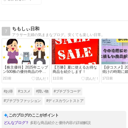
イプの違いと
選び方まとめ
【2026年】
ちもしぃ日和
7
アラサー主婦の気ままなブログ。安くても楽しい日常。
【株主優待】2025年ニップ
【万勝】夏に使えるお得な
【@コスメ】20
ン500株の優待商品の中身
商品を紹介します！
焼けの時期に
を紹介します。
当たりました
2日前
11日前
17日前
#お得
#コスメ
#買い物
#プチプラコーデ
#プチプラファッション
#ディスカウントストア
このブログのここがポイント
多彩な商品紹介と優待内容の詳細解説