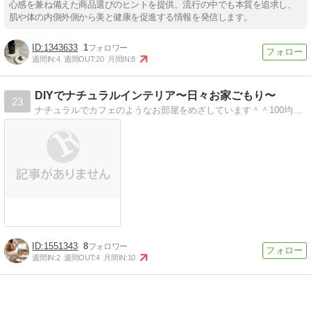
心感を兼ね備えた商品選びのヒントを提供。流行の中でも本質を追求し、
肌や体の内側外側から美と健康を促進する情報を発信します。
1343633
1
週間IN:
4
週間OUT:
20
月間IN:
8
DIYでナチュラルインテリア〜日々お家ごもり〜
23
ナチュラルでカフェのようなお部屋をめざしています＾＾100均雑貨などでお手軽にインテリアを楽しんでいます。
1551343
8
週間IN:
2
週間OUT:
4
月間IN:
10