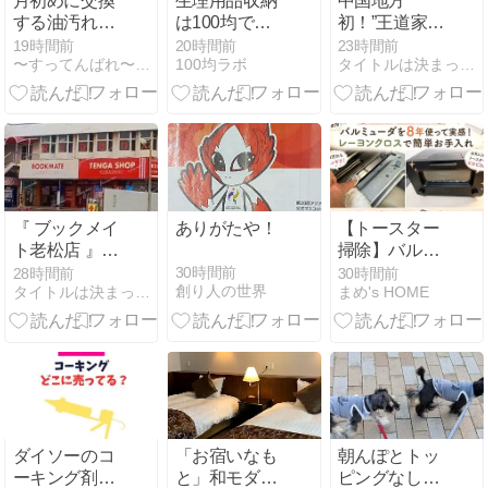
月初めに交換
生理用品収納
中国地方
する油汚れク
は100均で十
初！”王道家直
ロス
分？ダイソ
系の味”が水島
19時間前
20時間前
23時間前
〜すってんばれ〜心も暮らしもスッキリ晴れ晴れ
100均ラボ
タイトルは決まっていません。
ー・セリアの
エリアへ！家
ケース・持ち
系ラーメン『
歩き・防災収
王道乃印 秀道
納を比較
家 』が倉敷に
オープン！【
岡山県倉敷市
東塚７丁目３
−３９ 】#1
『 ブックメイ
ありがたや！
【トースター
ト老松店 』が
掃除】バルミ
閉店してる。
ューダを8年
30時間前
28時間前
30時間前
創り人の世界
タイトルは決まっていません。
まめ's HOME
『 ブックメイ
使って実感！
ト倉敷沖店 』
レーヨンクロ
として移転オ
スで簡単お手
ープン！【 岡
入れ
山県倉敷市老
松町５丁目１
−１３ 】#1
ダイソーのコ
「お宿いなも
朝んぽとトッ
ーキング剤売
と」和モダン
ピングなしの