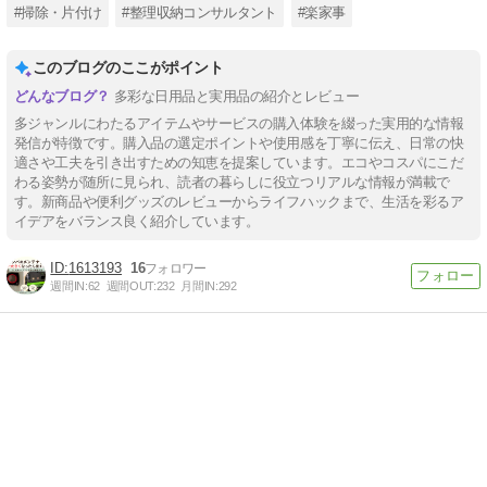
#掃除・片付け
#整理収納コンサルタント
#楽家事
このブログのここがポイント
多彩な日用品と実用品の紹介とレビュー
多ジャンルにわたるアイテムやサービスの購入体験を綴った実用的な情報
発信が特徴です。購入品の選定ポイントや使用感を丁寧に伝え、日常の快
適さや工夫を引き出すための知恵を提案しています。エコやコスパにこだ
わる姿勢が随所に見られ、読者の暮らしに役立つリアルな情報が満載で
す。新商品や便利グッズのレビューからライフハックまで、生活を彩るア
イデアをバランス良く紹介しています。
1613193
16
週間IN:
62
週間OUT:
232
月間IN:
292