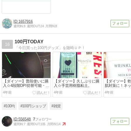
1657916
週間IN:
8
週間OUT:
24
月間IN:
8
100円TODAY
16
「今日買った100円グッズ」を随時ＵＰ！
【ダイソー】普段使いに購
【ダイソー】久しぶりに購
【ダイソー】
入☆4段階DPI切替可能・サ
入☆手芸用樹脂粘土。
肌対策に！ネ
イドボタン付きゲーミング
テクリーム（
4年前
4年前
4年前
マウス（300円商品）。
香り）。
#100均
#100円ショップ
#雑貨
556548
7
週間IN:
7
週間OUT:
105
月間IN:
14