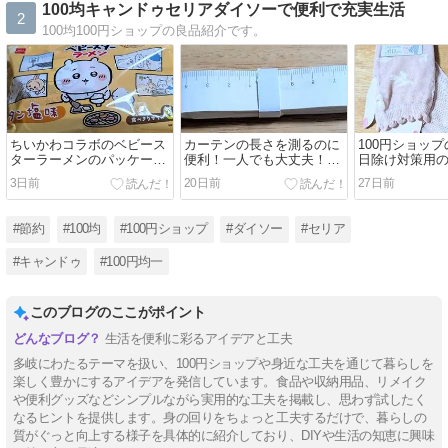
100均キャンドゥセリアダイソーで便利で充実生活
2
100均100円ショップの良品紹介です。
ちいかわコラボのベビース
カーテンの長さを測るのに
100円ショッ
ターラーメンのパッケージ
便利！一人でも大丈夫！ニ
日除け対策用
を活用！スマホケース！
トリでもらえる紙メジャ
袋！室内では
3日前
20日前
27日前
ー！
も！
#節約
#100均
#100円ショップ
#ダイソー
#セリア
#キャンドゥ
#100円均一
このブログのここがポイント
生活を便利に彩るアイデアと工夫
多岐にわたるテーマを扱い、100円ショップや身近な工夫を通じて暮らしを
楽しく豊かにするアイデアを発信しています。食品や収納用品、リメイク
や便利グッズなどシンプルながら実用的な工夫を掲載し、思わず試したく
なるヒントを提供します。身の回りをちょっと工夫するだけで、暮らしの
質がぐっと向上する様子を具体的に紹介しており、DIYや生活の知恵に興味