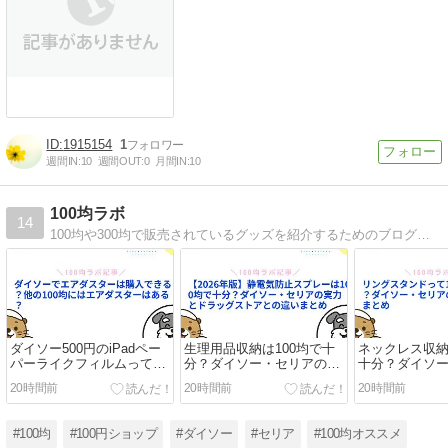
1915154
1
週間IN:
10
週間OUT:
0
月間IN:
10
100均ラボ
14
100均や300均で販売されているグッズを紹介するためのブログ。レビュー形式になっていて個人でも投稿可能で、お得にポイントもゲットできるサイト
ダイソー500円のiPadペー
生理用品収納は100均で十
ネックレス収納
パーライクフィルムって本
分？ダイソー・セリアのケ
十分？ダイソ
当に描きやすい？線のコン
ース・持ち歩き・防災収納
ケース・リン
20時間前
20時間前
20時間前
トロールとペン先消耗はど
を比較
吊るす収納を
うなの？
#100均
#100円ショップ
#ダイソー
#セリア
#100均オススメ