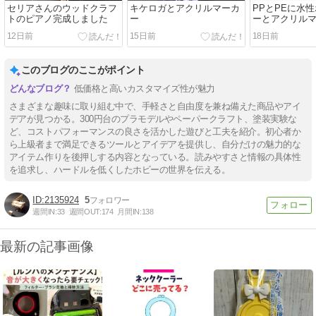
セリアさんのウッドクラフ
キケロガとアクリルマーカ
PPとPEに水
トのピアノ完成しました
ー
ーとアクリル
験(2)
12日前
15日前
18日前
このブログのここがポイント
低価格と高いカスタマイズ性が魅力
さまざまな趣味に取り組む中で、手軽さと自由度を兼ね備えた商品やアイ
デアが見つかる。300円台のプラモデルやペーパークラフト、塗装実験な
ど、コストパフォーマンスの良さを活かした遊びと工夫を紹介。初心者か
ら上級者まで満足できるツールとアイデアを提供し、自分だけの魅力的な
アイテム作りを後押しする内容となっている。読みやすさと情報の具体性
を追求し、ハードルを低くしたホビーの世界を伝える。
2135924
5
週間IN:
33
週間OUT:
174
月間IN:
138
最新の記事画像