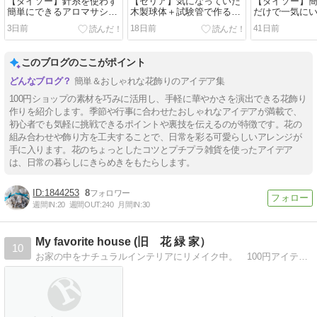
【ダイソー】針糸を使わず
【セリア】気になっていた
【ダイソー】
簡単にできるアロマサシェ
木製球体＋試験管で作る一
だけで一気にい
作り♪
輪挿し♪
ードディフュ
3日前
18日前
41日前
このブログのここがポイント
簡単＆おしゃれな花飾りのアイデア集
100円ショップの素材を巧みに活用し、手軽に華やかさを演出できる花飾り
作りを紹介します。季節や行事に合わせたおしゃれなアイデアが満載で、
初心者でも気軽に挑戦できるポイントや裏技を伝えるのが特徴です。花の
組み合わせや飾り方を工夫することで、日常を彩る可愛らしいアレンジが
手に入ります。花のちょっとしたコツとプチプラ雑貨を使ったアイデア
は、日常の暮らしにきらめきをもたらします。
1844253
8
週間IN:
20
週間OUT:
240
月間IN:
30
My favorite house (旧 花 緑 家）
10
お家の中をナチュラルインテリアにリメイク中。 100円アイテムや、ガーデニングの話も！ 楽しく、自分らしく暮らす日々を綴っています。