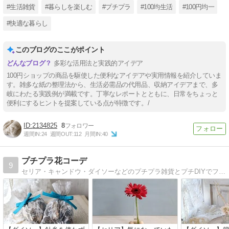
#生活雑貨
#暮らしを楽しむ
#プチプラ
#100均生活
#100円均一
#快適な暮らし
このブログのここがポイント
多彩な活用法と実践的アイデア
100円ショップの商品を駆使した便利なアイデアや実用情報を紹介していま
す。雑多な紙の整理法から、生活必需品の代用品、収納アイデアまで、多
岐にわたる実践例が満載です。丁寧なレポートとともに、日常をちょっと
便利にするヒントを提案している点が特徴です。/
2134825
8
週間IN:
24
週間OUT:
112
月間IN:
40
プチプラ花コーデ
9
セリア・キャンドウ・ダイソーなどのプチプラ雑貨とプチDIYでフラワーアレンジや手作りのフラワークラフトを楽しんでいます。ブログは作業工程の写真つきで毎日Up中