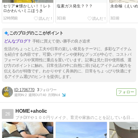
セリア★懐かしい！！レト
塩素ガス発生？？？
永命極（えい
ロかわいいミニほうき
12時間前
3日前
3日前
このブログのここがポイント
手軽に買えて使い勝手の良さ追求
生活のちょっとした工夫や日常の楽しい発見をテーマに、多彩なアイテム
を紹介する内容です。可愛いデザインや便利なグッズが中心で、コストパ
フォーマンスや実用性に重点を置いています。記事は見た目や使用感、選
び方のポイントに触れ、日常生活の中に自然に溶け込むアイテムの魅力を
伝えるのが特徴です。わかりやすく具体的に、日常をちょっぴり快適にす
るアイテム選びのヒントを提供します。
1706770
3
週間IN:
2
週間OUT:
40
月間IN:
4
HOME+aholic
26
プチDIYや１００円リメイク、育児や家族のことを記している日々日記です。