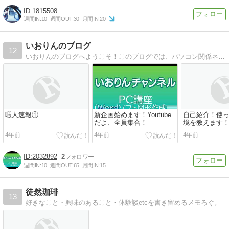
1815508
週間IN:
10
週間OUT:
30
月間IN:
20
いおりんのブログ
12
いおりんのブログへようこそ！このブログでは、パソコン関係ネタや、日々購入した物、面白かったことなどをあげていきます。よろしくお願いします。
暇人速報①
新企画始めます！Youtube
自己紹介！使っ
だよ、全員集合！
境を教えます
4年前
4年前
4年前
2032892
2
週間IN:
10
週間OUT:
65
月間IN:
15
徒然珈琲
13
好きなこと・興味のあること・体験談etcを書き留めるメモろぐ。