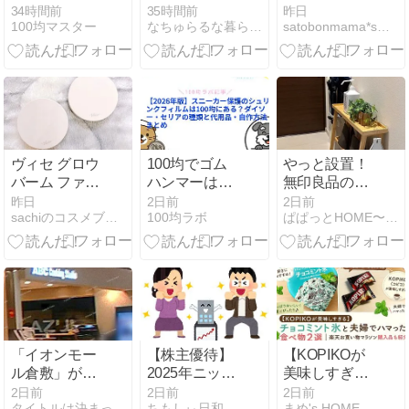
り場はどこ？
なお部屋
ゴハン
34時間前
35時間前
昨日
100均マスター
なちゅらるな暮らしとワインとアンティーク
satobonmama*s factory
種類・透明タ
は・・・。
イプや屋外の
使い方も解説
ヴィセ グロウ
100均でゴム
やっと設置！
バーム ファン
ハンマーは買
無印良品のス
デーション
える？ダイソ
リムトレーテ
昨日
2日前
2日前
sachiのコスメブログ
100均ラボ
ぱぱっとHOME〜収納アイデアからのシンプル生活〜
(パクトタイ
ー・セリアの
ーブルが最高
プ)（02 ライ
種類まとめ
だった！買っ
トベージュ・
【2026年】
て大正解！
03 ベージュ）
ヴィセ ファン
デーション コ
ンパクトケー
ス
「イオンモー
【株主優待】
【KOPIKOが
ル倉敷」が増
2025年ニップ
美味しすぎ
床したときに
ン500株の優
る】チョコミ
2日前
2日前
2日前
タイトルは決まっていません。
ちもしぃ日和
まめ's HOME