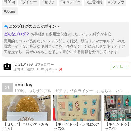
#100均
#ダイソー
#セリア
#キャンドゥ
#生活雑貨
#プチプラ
#3coins
このブログのここがポイント
お手軽さと多用途を追求したアイテム紹介が中心
実用的でコスパ良好なアイテムを詳しく解説。壁貼りスマホホルダーや充
電式ライトなど身近な便利グッズを、多彩なシーンに合わせて使うアイデ
アを提案し、普段の暮らしを楽しく豊かにする情報を発信しています。
2104769
3
週間IN:
5
週間OUT:
10
月間IN:
5
one day
21
100均、ぷちサンプル、ガチャ、仮面ライダー、おもちゃ、ハンドメイド、絵本などを紹介してます。
【セリア】コロッケ（おも
【キャンドゥ】ぼのぼのグ
【キャンドゥ
ちゃ）
ッズ②
ッズ①