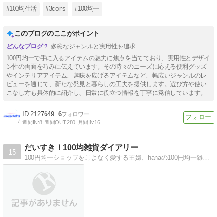
#100均生活
#3coins
#100均一
このブログのここがポイント
多彩なジャンルと実用性を追求
100円均一で手に入るアイテムの魅力に焦点を当てており、実用性とデザイ
ン性の両面を巧みに伝えています。その時々のニーズに応える便利グッズ
やインテリアアイテム、趣味を広げるアイテムなど、幅広いジャンルのレ
ビューを通じて、新たな発見と暮らしの工夫を提供します。選び方や使い
こなし方も具体的に紹介し、日常に役立つ情報を丁寧に発信しています。
2127649
6
週間IN:
8
週間OUT:
280
月間IN:
16
だいすき！100均雑貨ダイアリー
15
100円均一ショップをこよなく愛する主婦、hanaの100円均一雑貨日記です。