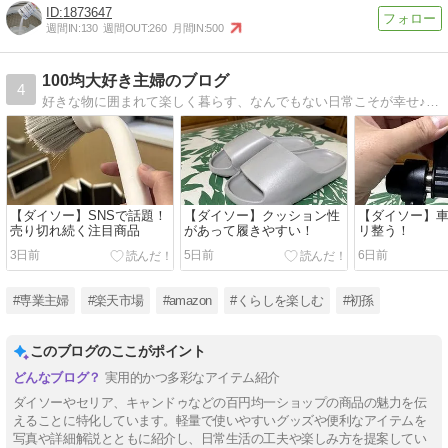
1873647
週間IN:
130
週間OUT:
260
月間IN:
500
100均大好き主婦のブログ
4
好きな物に囲まれて楽しく暮らす、なんでもない日常こそが幸せ♪昨年、初孫が誕生しました！ babaなっても100均生活を楽しんでいます♪
【ダイソー】SNSで話題！
【ダイソー】クッション性
【ダイソー】
売り切れ続く注目商品
があって履きやすい！
リ整う！
3日前
5日前
6日前
#専業主婦
#楽天市場
#amazon
#くらしを楽しむ
#初孫
このブログのここがポイント
実用的かつ多彩なアイテム紹介
ダイソーやセリア、キャンドゥなどの百円均一ショップの商品の魅力を伝
えることに特化しています。軽量で使いやすいグッズや便利なアイテムを
写真や詳細解説とともに紹介し、日常生活の工夫や楽しみ方を提案してい