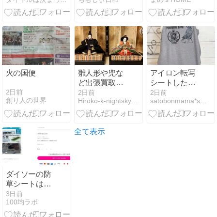
オープンした
待商品の中身
ント氷と夫婦
『 ABCクッキ
を紹介しま
でハマった食
ングスタジオ
す。
べ物2選｜楽
』が閉店する
天お買い物マ
ことになりま
ラソン購入品
した。【 岡山
も紹介
県倉敷市水江
１ 】#1
火の国便
雛人形や兜な
アイロン転写
ど出張買取し
シートしたタ
てもらった査
ンクトップ
2日前
2日前
2日前
創り人の世界
Hiroko-k-nightsky’sRoom
satobonmama*s factory
定額はいか
に？！
全て表示
ダイソーの防
草シートは
畑・庭に使え
3日前
100均ラボ
る？布タイ
プ・不織布タ