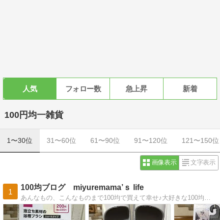
人気
フォロー数
急上昇
新着
100円均一雑貨
1〜30位
31〜60位
61〜90位
91〜120位
121〜150位
画像表示
文字表示
100均ブログ miyuremama’ｓ life
1
あんなもの、こんなものまで100均で買えて幸せ♪大好きな100均雑貨を駆使した節約しているつもり生活をちらっとお届けしますみなさまの参考になるとうれしいです！！