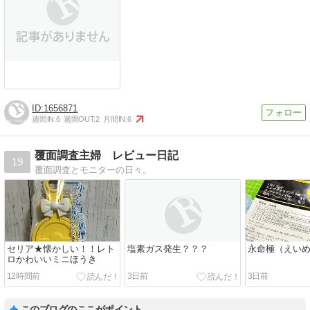
1656871
週間IN:
6
週間OUT:
2
月間IN:
6
覆面調査主婦 レビュー日記
19
覆面調査とモニターの日々。
セリア★懐かしい！！レト
塩素ガス発生？？？
永命極（えい
ロかわいいミニほうき
12時間前
3日前
3日前
このブログのここがポイント