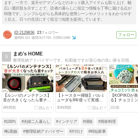
ます。一方で、楽天やアマゾンなどのネット購入アイテムも取り上げ、幅
広い選択肢を示すことで、読者の暮らしに役立つ情報を丁寧に届ける点が
特徴です。シンプルながらも具体的な使用シーンやメリットをわかりやす
く伝え、日々の生活にすぐ役立つ知恵を提供しています。
2129836
23
週間IN:
110
週間OUT:
760
月間IN:
1880
まめ's HOME
5
整理収納アドバイザーです。転勤族ですが居心地の良い家を目指して 日々奮闘している（掃除・整理収納・料理）様子をブログにしてます。
【ルンバのメンテナンス】
【トースター掃除】バルミ
【KOPIKOが
音が大きくなったら要チェ
ューダを8年使って実感！
る】チョコミ
ック！フィルター・ブラシ
レーヨンクロスで簡単お手
でハマった食べ
6時間前
30時間前
2日前
交換と掃除方法
入れ
天お買い物マ
も紹介
#100均
#夫婦二人暮らし
#インテリア
#掃除
#簡単料理
#転勤族
#整理収納アドバイザー
#片付け
#時短家事