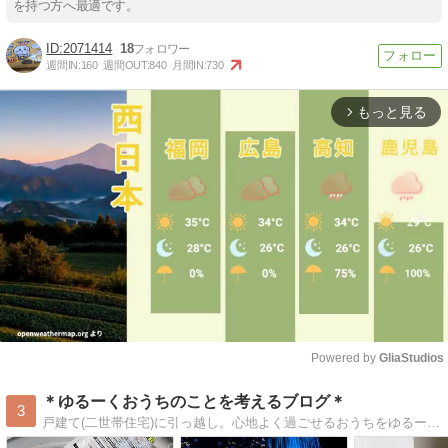
を持つ方へ最適です。
2071414
18
週間IN:
160
週間OUT:
840
月間IN:
730
もっと見る
arrow_forward_ios
Powered by 
GliaStudios
Mute
＊ゆるーくおうちのことを考えるブログ＊
3
戸建て(二世帯住宅)に引っ越し。心地よく過ごせるおうちをゆるーく創りあげていく予定。収納、インテリア、日々のことなど。