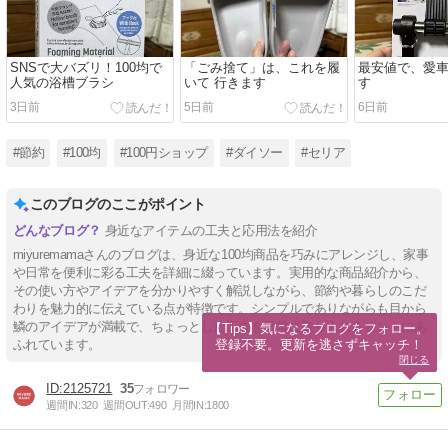
SNSで大バズリ！100均で
「ごみ捨て」は、これを履
最安値で、愛
人気の浴槽ブラシ
いて 行きます
す
3日前
5日前
6日前
#節約
#100均
#100円ショップ
#ダイソー
#セリア
このブログのここがポイント
身近なアイテムの工夫と応用法を紹介
miyuremamaさんのブログは、身近な100均商品を巧みにアレンジし、家事
や日常を便利に彩る工夫を詳細に綴っています。実用的な商品紹介から、
その使い方やアイデアを分かりやすく解説しながら、節約や暮らしのこだ
わりを魅力的に伝えている点が特徴です。シンプルでありながらも目から
鱗のアイデアが満載で、ちょっとした工夫を日常に取り入れるヒントにあ
【Tips】気になるブログをフォロー。

登録不要。更新を逃さずキャッチ！
ふれています。
閉じる
2125721
35
週間IN:
320
週間OUT:
490
月間IN:
1800