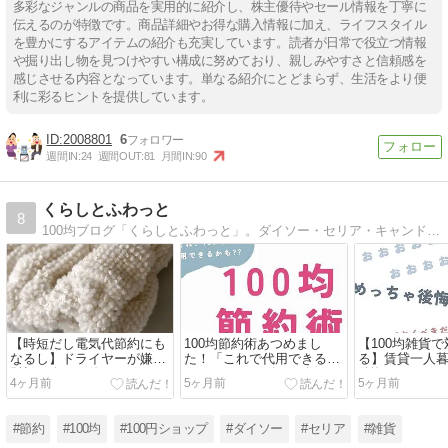
多彩なジャンルの商品を実用的に紹介し、株主優待やセール情報を丁寧に
伝えるのが特徴です。商品詳細やお得な購入情報に加え、ライフスタイル
を豊かにするアイテムの紹介も充実しています。読者が日常で役立つ情報
や掘り出し物を見つけやすい構成に努めており、親しみやすさと信頼感を
感じさせる内容となっています。単なる紹介にとどまらず、生活をより便
利に彩るヒントを提供しています。
2008801
6
週間IN:
24
週間OUT:
81
月間IN:
90
くらしとふわっと
8
100均ブログ「くらしとふわっと」。ダイソー・セリア・キャンドゥなど100円ショップの雑貨を使って感じたことをメリットデメリットなど画像とともにレビュー。百均で商品を購入する際の参考になれば嬉しいです\(^o^)／
【時短だし電気代節約にも
100均節約術あつめまし
【100均雑貨
なるし】ドライヤーが嫌で
た！「これで代用できるか
る】賃貸一人
髪切る人ほど使って欲しい
も？」なグッズを紹介！
後悔したこと
4ヶ月前
5ヶ月前
5ヶ月前
100均グッズ
べきだったこ
#節約
#100均
#100円ショップ
#ダイソー
#セリア
#雑貨