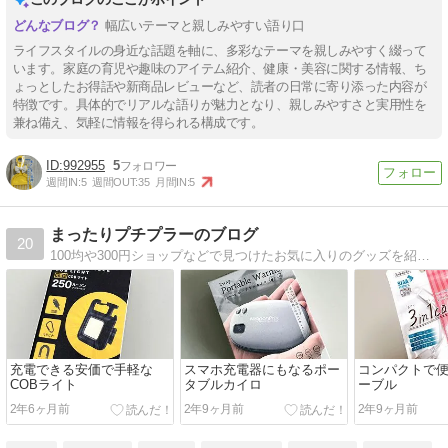
幅広いテーマと親しみやすい語り口
ライフスタイルの身近な話題を軸に、多彩なテーマを親しみやすく綴って
います。家庭の育児や趣味のアイテム紹介、健康・美容に関する情報、ち
ょっとしたお得話や新商品レビューなど、読者の日常に寄り添った内容が
特徴です。具体的でリアルな語りが魅力となり、親しみやすさと実用性を
兼ね備え、気軽に情報を得られる構成です。
992955
5
週間IN:
5
週間OUT:
35
月間IN:
5
まったりプチプラーのブログ
20
100均や300円ショップなどで見つけたお気に入りのグッズを紹介しています。
充電できる安価で手軽な
スマホ充電器にもなるポー
コンパクトで便利
COBライト
タブルカイロ
ーブル
2年6ヶ月前
2年9ヶ月前
2年9ヶ月前