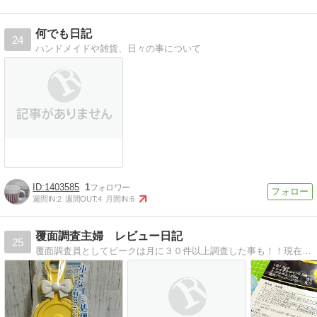
何でも日記
24
ハンドメイドや雑貨、日々の事について
1403585
1
週間IN:
2
週間OUT:
4
月間IN:
6
覆面調査主婦 レビュー日記
25
覆面調査員としてピークは月に３０件以上調査した事も！！現在は育児優先。調査はほとんどお休みなので、商品レビューがメインになっています。