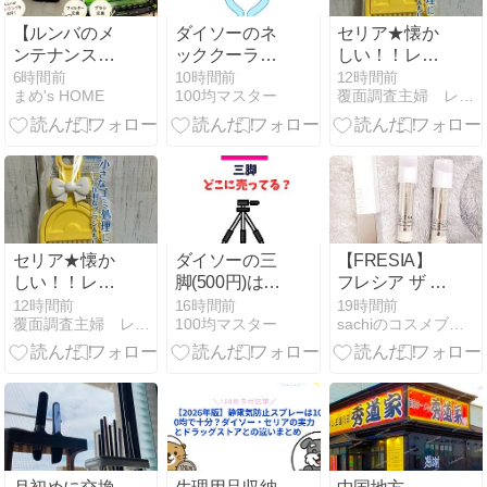
【ルンバのメ
ダイソーのネ
セリア★懐か
ンテナンス】
ッククーラー
しい！！レト
音が大きくな
の口コミ！ク
ロかわいいミ
6時間前
10時間前
12時間前
まめ's HOME
100均マスター
覆面調査主婦 レビュー日記
ったら要チェ
ールネックバ
ニほうき
ック！フィル
ンドの持続時
ター・ブラシ
間は？
交換と掃除方
法
セリア★懐か
ダイソーの三
【FRESIA】
しい！！レト
脚(500円)は売
フレシア ザ リ
ロかわいいミ
ってない？取
ップ
12時間前
16時間前
19時間前
覆面調査主婦 レビュー日記
100均マスター
sachiのコスメブログ
ニほうき
り扱い終了の
今どこで買え
るか売り場と
種類を紹介