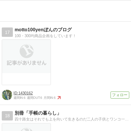
motto100yenぼんのブログ
17
100・300均商品企画をしています！
1430162
週間IN:
6
週間OUT:
6
月間IN:
6
別冊「手帳の暮らし」
18
四十路女はそれでも上を向いて生きるのだ二人の子供とワンコ一匹を抱え、なんとか生きている障害者アラフォー母ちゃんの迷走記