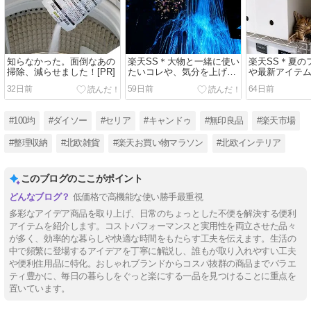
知らなかった。面倒なあの
楽天SS＊大物と一緒に使い
楽天SS＊夏の
掃除、減らせました！[PR]
たいコレや、気分を上げる
や最新アイテ
モノ♪
＆新しい家族♪
32日前
59日前
64日前
#100均
#ダイソー
#セリア
#キャンドゥ
#無印良品
#楽天市場
#整理収納
#北欧雑貨
#楽天お買い物マラソン
#北欧インテリア
このブログのここがポイント
低価格で高機能な使い勝手最重視
多彩なアイデア商品を取り上げ、日常のちょっとした不便を解決する便利
アイテムを紹介します。コストパフォーマンスと実用性を両立させた品々
が多く、効率的な暮らしや快適な時間をもたらす工夫を伝えます。生活の
中で頻繁に登場するアイデアを丁寧に解説し、誰もが取り入れやすい工夫
や便利住用品に特化。おしゃれブランドからコスパ抜群の商品までバラエ
ティ豊かに、毎日の暮らしをぐっと楽にする一品を見つけることに重点を
置いています。