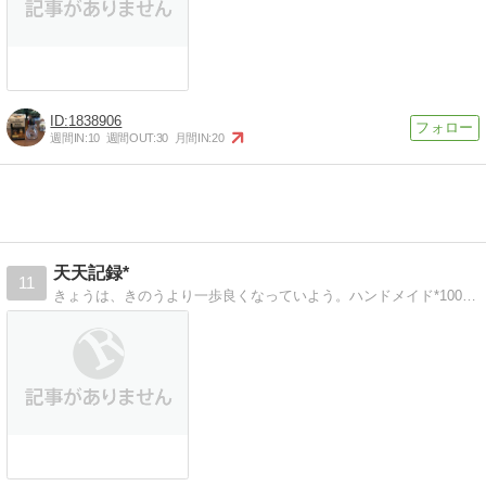
1838906
週間IN:
10
週間OUT:
30
月間IN:
20
天天記録*
11
きょうは、きのうより一歩良くなっていよう。ハンドメイド*100均*節約時短料理など、日々の生活のちいさなhappyの記録。