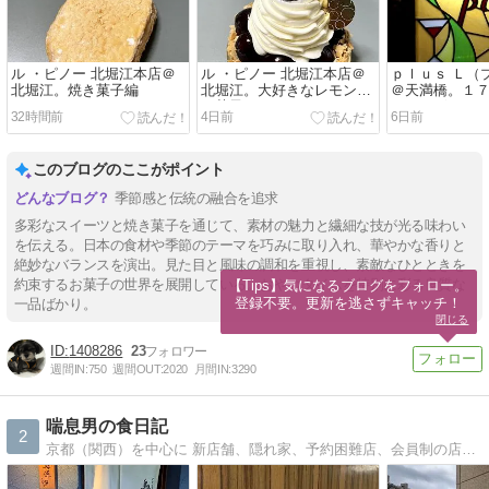
ル ・ピノー 北堀江本店＠
ル ・ピノー 北堀江本店＠
ｐｌｕｓ Ｌ（
北堀江。焼き菓子編
北堀江。大好きなレモンの
＠天満橋。１
お菓子を
とうございま
32時間前
4日前
6日前
このブログのここがポイント
季節感と伝統の融合を追求
多彩なスイーツと焼き菓子を通じて、素材の魅力と繊細な技が光る味わい
を伝える。日本の食材や季節のテーマを巧みに取り入れ、華やかな香りと
絶妙なバランスを演出。見た目と風味の調和を重視し、素敵なひとときを
約束するお菓子の世界を展開している。おやつタイムを特別に彩る良質な
【Tips】気になるブログをフォロー。

登録不要。更新を逃さずキャッチ！
一品ばかり。
閉じる
1408286
23
週間IN:
750
週間OUT:
2020
月間IN:
3290
喘息男の食日記
2
京都（関西）を中心に 新店舗、隠れ家、予約困難店、会員制の店まで開拓しています。 辛口でリアルな感想をまとめているので お店選びの参考にして頂ければ幸いです。