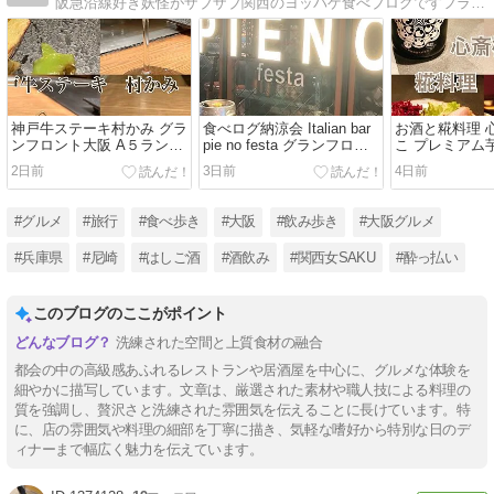
阪急沿線好き妖怪がザブザブ関西のヨッパゲ食べブログですフランス、プラハ、ポルトガル、ハンガリー、バルト三国、クロアチア、ウィーン旅行記始めました！
神戸牛ステーキ村かみ グラ
食べログ納涼会 Italian bar
お酒と糀料理 
ンフロント大阪 A５ランク
pie no festa グランフロン
こ プレミアム
高級鉄板焼 デート 大阪デ
ト イタリアン
白黒パンダごん
2日前
3日前
4日前
ィナー 接待 わ
豚 赤ワイン バ
#グルメ
#旅行
#食べ歩き
#大阪
#飲み歩き
#大阪グルメ
#兵庫県
#尼崎
#はしご酒
#酒飲み
#関西女SAKU
#酔っ払い
このブログのここがポイント
洗練された空間と上質食材の融合
都会の中の高級感あふれるレストランや居酒屋を中心に、グルメな体験を
細やかに描写しています。文章は、厳選された素材や職人技による料理の
質を強調し、贅沢さと洗練された雰囲気を伝えることに長けています。特
に、店の雰囲気や料理の細部を丁寧に描き、気軽な嗜好から特別な日のデ
ィナーまで幅広く魅力を伝えています。