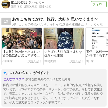
1864351
3
週間IN:
30
週間OUT:
60
月間IN:
180
あちこちおでかけ、旅行、大好き 思いつくまま〜
19
おいしいものを食べたり、キレイな景色や建物みたり、いろんなステキ！を感じていたい〜
【大阪】飲み比べとはしご
いたずら大好き真っ盛りな
驚愕！燃料サ
酒の昼飲みが楽しすぎる飲
孫ちゃん来襲
が倍増！高す
み会
6時間前
31時間前
3日前
このブログのここがポイント
多彩な国内外のグルメと文化紹介
国内外の魅力的な旅先やグルメをテーマに、多角的な視点で情報を発信し
ています。日本やアジアの祭事、リゾート、都市の風景、そして食文化ま
で、豊富なジャンルをカバーしながら、各地の特色や楽しい体験を織り交
ぜて読者を飽きさせません。見ているだけでまるで旅に出た気分になれ
る、そんな魅力的なコンテンツが満載です。