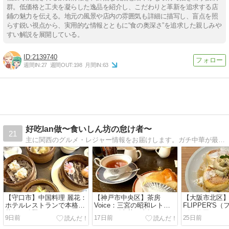
群。低価格と工夫を凝らした逸品を紹介し、こだわりと革新を追求する店
鋪の魅力を伝える。地元の風景や店内の雰囲気も詳細に描写し、盲点を照
らす鋭い視点から、実用的な情報とともに“食の奥深さ”を追求した親しみや
すい解説を展開している。
2139740
週間IN:
27
週間OUT:
198
月間IN:
63
好吃lan做〜食いしん坊の怠け者〜
21
主に関西のグルメ・レジャー情報をお届けします。ガチ中華が最近のマイブーム。趣味は全然上達しない中国語の学習。
【守口市】中国料理 麗花：
【神戸市中央区】茶房
【大阪市北区
ホテルレストランで本格中
Voice：三宮の昭和レトロ
FLIPPER'S
華食べ放題
なジャズ喫茶、喫煙可で要
ズ）梅田エス
9日前
17日前
25日前
注意
フレパンケー