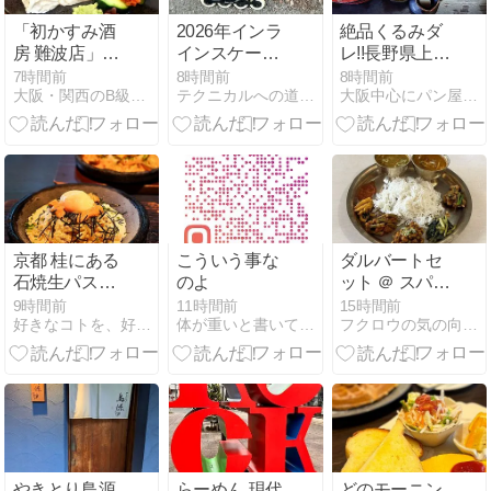
「初かすみ酒
2026年インラ
絶品くるみダ
房 難波店」初
インスケート
レ!!長野県上田
霞に合う酒の
16日目
市 信州そばの
7時間前
8時間前
8時間前
大阪・関西のB級グルメコラム
テクニカルへの道〜ROAD TO TECNICAL~ | …
大阪中心にパン屋をめぐるグルメブログ
アテをいろい
店「草笛」さ
ろ堪能
ん
京都 桂にある
こういう事な
ダルバートセ
石焼生パスタ
のよ
ット ＠ スパイ
蔵之助さんの
スカレーキッ
9時間前
11時間前
15時間前
好きなコトを、好きなだけ。
体が重いと書いてたいじゅうと読む
フクロウの気の向くままに
旨辛麻辣湯風
チン SPICE
パスタと冷製
CURRY
生パスタ。
KITCHEN（八
尾市）
やきとり鳥源
らーめん 現代
どのモーニン