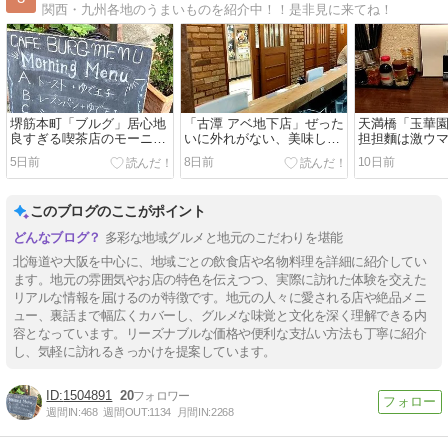
関西・九州各地のうまいものを紹介中！！是非見に来てね！
堺筋本町「ブルグ」居心地
「古潭 アベ地下店」ぜった
天満橋「玉華
良すぎる喫茶店のモーニン
いに外れがない、美味しい
担担麵は激ウ
グ
ラーメンだな
5日前
8日前
10日前
このブログのここがポイント
多彩な地域グルメと地元のこだわりを堪能
北海道や大阪を中心に、地域ごとの飲食店や名物料理を詳細に紹介してい
ます。地元の雰囲気やお店の特色を伝えつつ、実際に訪れた体験を交えた
リアルな情報を届けるのが特徴です。地元の人々に愛される店や絶品メニ
ュー、裏話まで幅広くカバーし、グルメな味覚と文化を深く理解できる内
容となっています。リーズナブルな価格や便利な支払い方法も丁寧に紹介
し、気軽に訪れるきっかけを提案しています。
1504891
20
週間IN:
468
週間OUT:
1134
月間IN:
2268