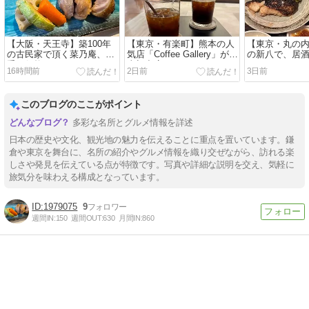
【大阪・天王寺】築100年
【東京・有楽町】熊本の人
【東京・丸の
の古民家で頂く菜乃庵、お
気店「Coffee Gallery」が関
の新八で、居
手頃価格のコース♪
東初出店
16時間前
2日前
3日前
このブログのここがポイント
多彩な名所とグルメ情報を詳述
日本の歴史や文化、観光地の魅力を伝えることに重点を置いています。鎌
倉や東京を舞台に、名所の紹介やグルメ情報を織り交ぜながら、訪れる楽
しさや発見を伝えている点が特徴です。写真や詳細な説明を交え、気軽に
旅気分を味わえる構成となっています。
1979075
9
週間IN:
150
週間OUT:
630
月間IN:
860