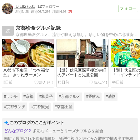
1827581
12
週間IN:
28
週間OUT:
256
月間IN:
96
京都珍食グルメ記録
20
京都庶民派グルメ。流行や映えは無し。珍しい物を中心に地域密着型。
京都市下京区 「つち福食
【謎】伏見区深草極楽寺町
【謎】伏見区
堂」 きつねラーメン
のアパートと児童公園
「コインランド
リ」
3日前
15日前
44日前
#ランチ
#京都
#和菓子
#京都グルメ
#昼飲み
#漬物
#京都ランチ
#京都観光
#京都土産
このブログのここがポイント
多彩なメニューとリーズナブルさを融合
幅広く展開される飲食情報を、鮮烈な視点と細やかな取材で描き出す投稿