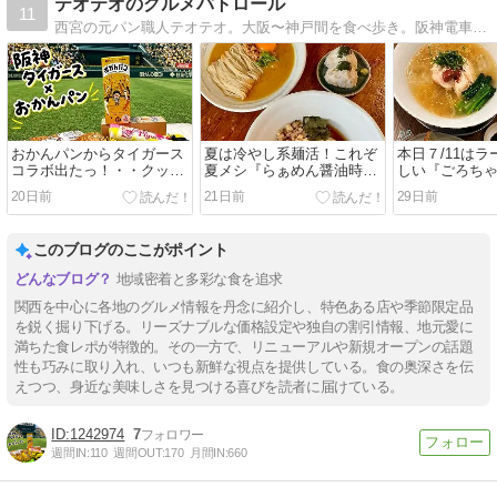
テオテオのグルメパトロール
11
西宮の元パン職人テオテオ。大阪〜神戸間を食べ歩き。阪神電車公認パートナーブロガー、メシコレキュレーター、アメーバ公式トップブロガー、阪神チアフルライターも。
おかんパンからタイガース
夏は冷やし系麺活！これぞ
本日７/11は
コラボ出たっ！・・クック
夏メシ『らぁめん醤油時々
しい『ごろち
ハウス全店舗販売開始
塩』でランチです♪・・・
冷やしラーメ
20日前
21日前
29日前
阪神今津駅
団地
このブログのここがポイント
地域密着と多彩な食を追求
関西を中心に各地のグルメ情報を丹念に紹介し、特色ある店や季節限定品
を鋭く掘り下げる。リーズナブルな価格設定や独自の割引情報、地元愛に
満ちた食レポが特徴的。その一方で、リニューアルや新規オープンの話題
性も巧みに取り入れ、いつも新鮮な視点を提供している。食の奥深さを伝
えつつ、身近な美味しさを見つける喜びを読者に届けている。
1242974
7
週間IN:
110
週間OUT:
170
月間IN:
660