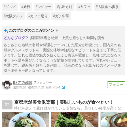
#グルメ
#旅行
#レジャー
#お出かけ
#カフェ
#大阪食べ歩き
#大阪グルメ
#カフェ巡り
#ガチ中華
このブログのここがポイント
多国籍料理と絶景、上質な癒やしの時間を演出
さまざまな地域の名所や料理をテーマにした紹介が特徴です。国内外の名
所やグルメスポットを、実際の体験や詳細なエピソードを交えて丁寧に伝
えます。訪れる価値や魅力を鋭く伝える表現を駆使し、気軽に気になるス
ポットへ足を運びたくなるような情報を提供しています。写真やレビュー
を通じて、親近感と好奇心を刺激し、読者の次なるお出かけのイメージを
膨らませる一助となっています。
2125838
7
週間IN:
26
週間OUT:
52
月間IN:
144
京都老舗美食倶楽部｜美味しいものが食べたい！
22
時代を超えて受け継がれている老舗なら、美味しい確率が高くなるのでは？実際に食べに行った京都の老舗のありのまま（美味しくても美味しくなくても）ブログへ投稿しています。お店選びのご参考にして下さい。