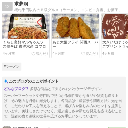
求夢洞
12
概ね千円以内のＢ級グルメ（ラーメン、コンビニ弁当、お菓子、その他外食、お酒…などなど）をレポートします。
くらし良好マルちゃんソー
あじ大葉フライ 関西スーパ
大きいだけじ
ス焼そば 東洋水産 コプロ
ー
ごプリン トラ
4ヶ月前
4ヶ月前
4ヶ月前
#ラーメン
このブログのここがポイント
多彩な商品と工夫されたパッケージデザイン
スーパーマーケットや専門店で見つかる個性豊かな食品や雑貨を取り上
げ、その魅力を丹念に紹介します。各商品は生産背景や調理方法に光を当
て、こだわりや工夫を伝えることで、選び方や楽しみ方のヒントを提供し
ています。美味しさだけでなく、選ぶ楽しさや新たな発見も盛り込むこと
で、読者の食と趣味の世界を広げるお手伝いをしています。