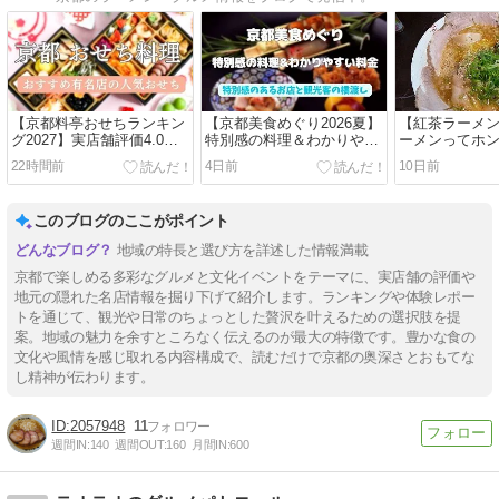
【京都料亭おせちランキン
【京都美食めぐり2026夏】
【紅茶ラーメン
グ2027】実店舗評価4.0以
特別感の料理＆わかりやす
ーメンってホ
上の人気店
い料金
か？
22時間前
4日前
10日前
このブログのここがポイント
地域の特長と選び方を詳述した情報満載
京都で楽しめる多彩なグルメと文化イベントをテーマに、実店舗の評価や
地元の隠れた名店情報を掘り下げて紹介します。ランキングや体験レポー
トを通じて、観光や日常のちょっとした贅沢を叶えるための選択肢を提
案。地域の魅力を余すところなく伝えるのが最大の特徴です。豊かな食の
文化や風情を感じ取れる内容構成で、読むだけで京都の奥深さとおもてな
し精神が伝わります。
2057948
11
週間IN:
140
週間OUT:
160
月間IN:
600