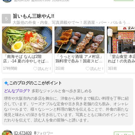
週間IN:
256
週間OUT:
696
月間IN:
1336
旨いもん三昧やん!!
5
大阪他の外食・内食、写真満載やで〜！居酒屋・バー・バル＆うどん・ラーメンなどを巡る、なにわのおっさんのPHOTOブログ
「南海そば なんば2階
「うっとり酒場 アメ村店」
「堂山食堂 本店
店」-14 夏の冷やしそばや
鶏料理で呑み！国産スピリ
れば！の先呑
ってます！冷やし中華☆
ッツがウマイ♪ 260807
みに～ハッピ
17時間前
2日前
3日前
260808
260806
このブログのここがポイント
多彩なジャンルと食べ歩き楽しめる
堺市や大阪市内の多店を舞台に、洋食から和牛まで幅広い料理を丁寧に紹
介しています。リーズナブルな定食や古き良き老舗の立ち飲み、オシャレ
なバールまで、様々なシーンと料理の魅力を伝えることで、外食の新たな
発見と味わいの深さを引き出しています。写真とともに味のポイントやこ
だわりを伝えて、読む人を食の冒険へと誘います。
473409
8