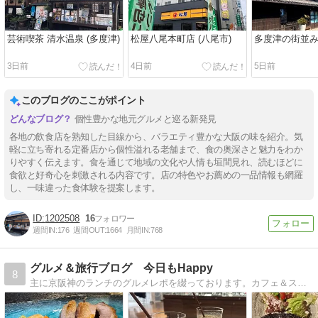
芸術喫茶 清水温泉 (多度津)
松屋八尾本町店 (八尾市)
多度津の街並
3日前
4日前
5日前
このブログのここがポイント
個性豊かな地元グルメと巡る新発見
各地の飲食店を熟知した目線から、バラエティ豊かな大阪の味を紹介。気
軽に立ち寄れる定番店から個性溢れる老舗まで、食の奥深さと魅力をわか
りやすく伝えます。食を通じて地域の文化や人情も垣間見れ、読むほどに
食欲と好奇心を刺激される内容です。店の特色やお薦めの一品情報も網羅
し、一味違った食体験を提案します。
1202508
16
週間IN:
176
週間OUT:
1664
月間IN:
768
グルメ＆旅行ブログ 今日もHappy
8
主に京阪神のランチのグルメレポを綴っております。カフェ＆スイーツ、美味しいものも＾＾