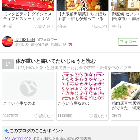
【マクビティ】ダイジェス
【大阪前田製菓】ちょぼち
御座候 セブン
ティブビスケット オリジナ
ょぼ ・誰もが知っている？
(松原市) ・南
ル ・英国発の老舗ビスケッ
「昔ながらの焼菓子」
有名「回転焼
4年前
4年前
4年前
トブランドの逸品
1921584
8
週間IN:
32
週間OUT:
68
月間IN:
136
体が重いと書いてたいじゅうと読む
17
月2万円の小遣いと競馬で勝ったお金で堺市・泉州を中心にブラブラしています。食をメインに堺のあまり紹介されない魅力を発信していきます。
こういう事なのよ
こういう事なのよ
精肉店直営居酒
ができた、堺東
チャー(堺市堺区
11時間前
11時間前
2日前
このブログのここがポイント
多彩な料理と独自の店内空間表現