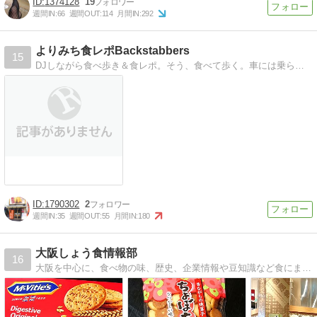
1374128
19
週間IN:
66
週間OUT:
114
月間IN:
292
よりみち食レポBackstabbers
15
DJしながら食べ歩き＆食レポ。そう、食べて歩く。車には乗らない。DJプレイもアナログにこだわる。てーか、アナログしかできましぇ〜ん。DJ GH-Spinner…
1790302
2
週間IN:
35
週間OUT:
55
月間IN:
180
大阪しょう食情報部
16
大阪を中心に、食べ物の味、歴史、企業情報や豆知識など食にまつわる様々な情報を適度に発信します。