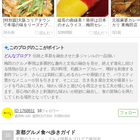
[特別篇]大阪コリアタウン
縦長の曲線美！発祥は日本
元祖麻婆カレー
で本場の味をリーズナブル
のオムライス…梅田セレク
カリ 東梅田店
に
ト
24分前
32時間前
3日前
このブログのここがポイント
伝統と革新を融合させた多ジャンルの一品揃い
梅田のグルメ事情は多層的な趣向と文化の融合を見せ、絶えず進化し続け
る情熱が詰まっています。四川料理、札幌スープカレー、嗜好を刺激する
創作フレンチ、さらには気軽に楽しめるカレーや唐揚げまで、バラエティ
豊かなメニューが目を引きます。そこには、古き良き屋台文化や最新トレ
ンドを巧みに取り入れ、味わい深さと遊び心を両立させる工夫が感じられ
ます。居心地の良さと刺激的な味わいが絶妙に融合し、食の冒険心を満た
してくれる場所となっています。
1768811
10
週間IN:
140
週間OUT:
550
月間IN:
650
京都グルメ食べ歩きガイド
10
京都のラーメン・グルメ情報をブログで発信中。