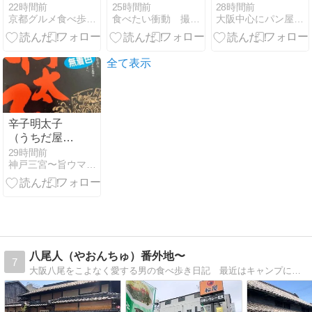
グ2027】実店
の風格！シェ
グリコ」さん
22時間前
25時間前
28時間前
京都グルメ食べ歩きガイド
食べたい衝動 撮りたい衝動
大阪中心にパン屋をめぐるグルメブログ
舗評価4.0以上
フとカウンタ
でパンモーニ
の人気店
ー席で語らい
ング
ながら過ごす
ディナー
全て表示
辛子明太子
（うちだ屋）
～旨１４１０
29時間前
神戸三宮〜旨ウマ日記
～
八尾人（やおんちゅ）番外地〜
7
大阪八尾をこよなく愛する男の食べ歩き日記 最近はキャンプにもハマッてます（笑）