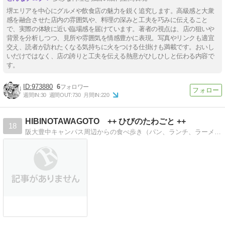
堺エリアを中心にグルメや飲食店の魅力を鋭く追究します。高級感と大衆
感を融合させた店内の雰囲気や、料理の深みと工夫を巧みに伝えること
で、実際の体験に近い臨場感を届けています。著者の視点は、店の狙いや
背景を分析しつつ、見所や雰囲気を情感豊かに表現。写真やリンクも適宜
交え、読者が訪れたくなる気持ちに火をつける仕掛けも満載です。おいし
いだけではなく、店の誇りと工夫を伝える熱意がひしひしと伝わる内容で
す。
973880
6
週間IN:
30
週間OUT:
730
月間IN:
220
HIBINOTAWAGOTO ++ ひびのたわごと ++
18
阪大豊中キャンパス周辺からの食べ歩き（パン、ランチ、ラーメン、居酒屋など）と日々の生活のこと、子連れでの海外、国内旅行などなど。