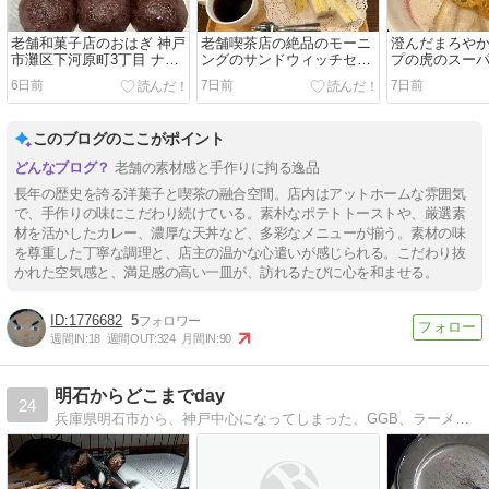
老舗和菓子店のおはぎ 神戸
老舗喫茶店の絶品のモーニ
澄んだまろや
市灘区下河原町3丁目 ナダ
ングのサンドウィッチセッ
プの虎のスー
シンの餅 本店
ト 神戸市灘区水道筋5丁目
ーメン（博多
6日前
7日前
7日前
喫茶ドニエ
灘区住吉宮町4
ー麺 加虎
このブログのここがポイント
老舗の素材感と手作りに拘る逸品
長年の歴史を誇る洋菓子と喫茶の融合空間。店内はアットホームな雰囲気
で、手作りの味にこだわり続けている。素朴なポテトトーストや、厳選素
材を活かしたカレー、濃厚な天丼など、多彩なメニューが揃う。素材の味
を尊重した丁寧な調理と、店主の温かな心遣いが感じられる。こだわり抜
かれた空気感と、満足感の高い一皿が、訪れるたびに心を和ませる。
1776682
5
週間IN:
18
週間OUT:
324
月間IN:
90
明石からどこまでday
24
兵庫県明石市から、神戸中心になってしまった、GGB、ラーメン、立飲み、グルメ、趣味・・・日常の出来事等、いろいろととりまぜて、その時の気持ちで、 楽しめたらい…