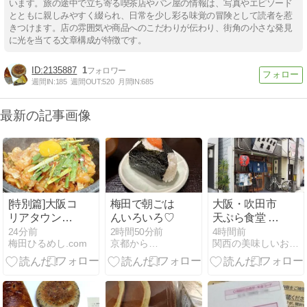
います。旅の途中で立ち寄る喫茶店やパン屋の情報は、写真やエピソード
とともに親しみやすく綴られ、日常を少し彩る味覚の冒険として読者を惹
きつけます。店の雰囲気や商品へのこだわりが伝わり、街角の小さな発見
に光を当てる文章構成が特徴です。
2135887
1
週間IN:
185
週間OUT:
520
月間IN:
685
最新の記事画像
[特別篇]大阪コ
梅田で朝ごは
大阪・吹田市
リアタウンで
んいろいろ♡
天ぷら食堂 魚
本場の味をリ
徳に行ってみ
24分前
2時間50分前
4時間前
梅田ひるめし.com
京都から…
関西の美味しいお店どこ？
ーズナブルに
た