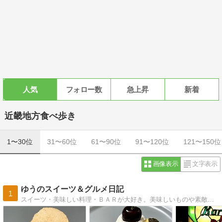
人気
フォロー数
急上昇
新着
近畿地方食べ歩き
1〜30位
31〜60位
61〜90位
91〜120位
121〜150位
画像表示
文字表示
ゆうのスイーツ＆グルメ日記
1
スイーツ・美味しい料理・ＢＡＲが大好き。美味しいものや素敵なお店の方達から、いつも笑顔と幸せを頂いています