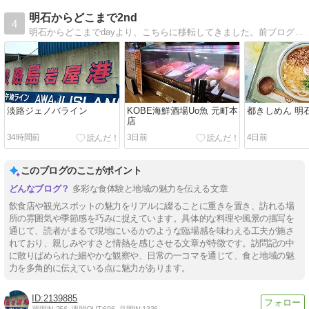
明石からどこまで2nd
4
明石からどこまでdayより、こちらに移転してきました。前ブログ同様、引き続き宜しくお願い致します。
淡路ジェノバライン
KOBE海鮮酒場Uo魚 元町本
都きしめん 明
店
34時間前
3日前
4日前
このブログのここがポイント
多彩な食体験と地域の魅力を伝える文章
飲食店や観光スポットの魅力をリアルに綴ることに重きを置き、訪れる場
所の雰囲気や季節感を巧みに捉えています。具体的な料理や風景の描写を
通じて、読者がまるで現地にいるかのような臨場感を味わえる工夫が施さ
れており、親しみやすさと情熱を感じさせる文章が特徴です。訪問記の中
に散りばめられた細やかな観察や、日常の一コマを通じて、食と地域の魅
力を多角的に伝えている点に魅力があります。
2139885