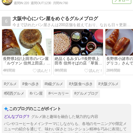
週間IN:
220
週間OUT:
1230
月間IN:
760
大阪中心にパン屋をめぐるグルメブログ
6
今まで訪れたパン屋さんは200店舗を超えており、なおも日々更新中！大阪をメインに1日1店舗のペースでパン屋めぐりを楽しんでます。パン好きの方や、お店選びの参考にしたい方はフォローしていただけると行きたいお店が見つかるかも？
長野県1位!上田市のパン屋
絶品くるみダレ!!長野県上
長野県小諸市
「ルヴァン 信州上田店」さ
田市 信州そばの店「草笛」
グリコ」さん
ん
さん
ング
4時間前
8時間前
28時間前
#グルメ
#食べ歩き
#b級グルメ
#大阪食べ歩き
#大阪グルメ
#関西グルメ
#パン屋
#ベーカリー
#グルメブログ
このブログのここがポイント
グルメ旅と趣味を融合した魅力的な内容
パンやコーヒーをメインテーマにしながらも、各地のモーニングや限定メ
ニューの紹介を通じて、味わい深さとコレクション精神を巧みに表現して