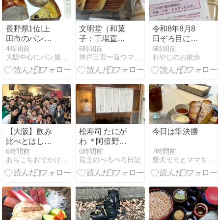
長野県1位!上
文明堂（和菓
令和8年8月8
田市のパン屋
子：工場直売
日ぞろ目に返
「ルヴァン 信
店）～旨１４
信
4時間前
6時間前
6時間前
大阪中心にパン屋をめぐるグルメブログ
神戸三宮〜旨ウマ日記
おやじのお散歩
州上田店」さ
１１～
ん
【大阪】飲み
松寿司 たにが
今日は準決勝
比べとはしご
わ ＊阿倍野の
酒の昼飲みが
超人気寿司店
7時間前
6時間前
6時間前
柴犬モモとママちゃんのシニア日々是好日
あちこちおでかけ、旅行、大好き 思いつくまま〜
店主のぺろぺろ日記
楽しすぎる飲
み会