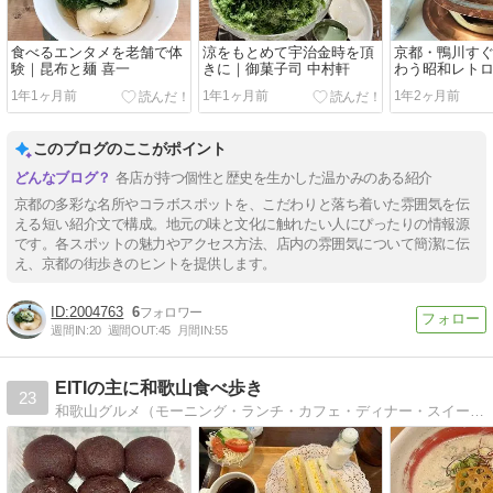
食べるエンタメを老舗で体
涼をもとめて宇治金時を頂
京都・鴨川す
験｜昆布と麺 喜一
きに｜御菓子司 中村軒
わう昭和レト
チ｜レストラ
1年1ヶ月前
1年1ヶ月前
1年2ヶ月前
このブログのここがポイント
各店が持つ個性と歴史を生かした温かみのある紹介
京都の多彩な名所やコラボスポットを、こだわりと落ち着いた雰囲気を伝
える短い紹介文で構成。地元の味と文化に触れたい人にぴったりの情報源
です。各スポットの魅力やアクセス方法、店内の雰囲気について簡潔に伝
え、京都の街歩きのヒントを提供します。
2004763
6
週間IN:
20
週間OUT:
45
月間IN:
55
EITIの主に和歌山食べ歩き
23
和歌山グルメ（モーニング・ランチ・カフェ・ディナー・スイーツ）を中心とした関西食べ歩きの記録とたまに全国のふるさと納税の謝礼品も紹介します。