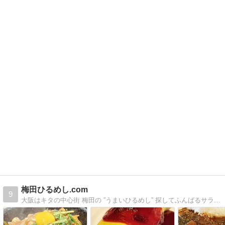
梅田ひるめし.com
9
大阪はキタの中心街 梅田の ”うまいひるめし” 探してふんばるサラリーマン生活を綴ります。出会い大切に。For your smile! -from Osaka-