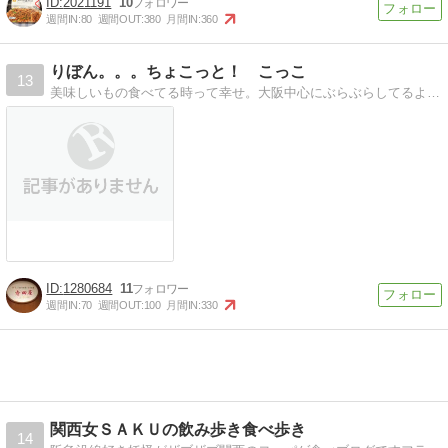
2021191
10
週間IN:
80
週間OUT:
380
月間IN:
360
りぼん。。。ちょこっと！ こっこ
13
美味しいもの食べてる時って幸せ。大阪中心にぶらぶらしてるよ＾＾ スイーツも大好き！！
1280684
11
週間IN:
70
週間OUT:
100
月間IN:
330
関西女ＳＡＫＵの飲み歩き食べ歩き
14