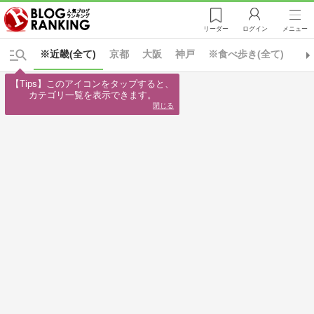
リーダー
ログイン
メニュー
※近畿(全て)
京都
大阪
神戸
※食べ歩き(全て)
カ
【Tips】このアイコンをタップすると、

カテゴリ一覧を表示できます。
閉じる