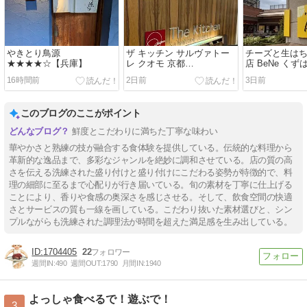
やきとり鳥源
ザ キッチン サルヴァトー
チーズと生は
★★★★☆【兵庫】
レ クオモ 京都
店 BeNe く
★★★★☆【京都】
★★★☆☆【
16時間前
2日前
3日前
このブログのここがポイント
鮮度とこだわりに満ちた丁寧な味わい
華やかさと熟練の技が融合する食体験を提供している。伝統的な料理から
革新的な逸品まで、多彩なジャンルを絶妙に調和させている。店の質の高
さを伝える洗練された盛り付けと盛り付けにこだわる姿勢が特徴的で、料
理の細部に至るまで心配りが行き届いている。旬の素材を丁寧に仕上げる
ことにより、香りや食感の奥深さを感じさせる。そして、飲食空間の快適
さとサービスの質も一線を画している。こだわり抜いた素材選びと、シン
プルながらも洗練された調理法が時間を超えた満足感を生み出している。
1704405
22
週間IN:
490
週間OUT:
1790
月間IN:
1940
よっしゃ食べるで！遊ぶで！
3