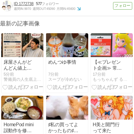
1772738
577
週間IN:
9970
週間OUT:
45090
月間IN:
45600
最新の記事画像
床屋さんがど
めんつゆ事情
【≪プレゼン
んどん値上が
ト企画≫ 常連
るよ
様に謝罪の
7分前
5分前
17分前
スープが冷めない
警備員の人生底上げブログ「ウントコショ」
もっちゃんず る〜む
『緊急プレゼ
ント企画2026
夏』概要！】
(2026/08/09
[29記事目])
HomePod mini
♯私の買ってよ
H美と開門行
誤動作を修復
かったもの♯わ
って来た