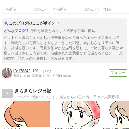
19時間前
25時間前
2日前
このブログのここがポイント
身近な動物と暮らしの風景を丁寧に描写
ペットや日常のちょっとした出来事を温かく綴ったエッセイスタイルで
す。動物たちの可愛らしさやちょっとした困惑、愛おしさをリアルに伝
え、共感を誘います。写真や細やかな描写を通じて、一緒に暮らす喜びや
癒しを感じさせる内容です。洗練された言葉選びと心温まるエピソードが
特徴で、読む人の心を優しく包み込みます。
178342
109
週間IN:
4210
週間OUT:
2750
月間IN:
19310
きらきらレジ日記
10
スーパーで働いています。過去からの思い出、日々の人間模様、私目線のレジあるある等を描いています。