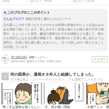
3日前
4日前
5日前
このブログのここがポイント
家族の日常と癒やしのエピソード
日の暮らしの中で見つけたささやかな出来事や家族のやりとりを温かみの
ある筆致で綴っています。親しみやすい登場人物たちが織り成す日常の風
景や、ちょっとした発見、趣味の漫画やおすすめ情報などを通じて、穏や
かな気持ちになれる記事が満載です。親近感のわく文章と挿し絵のような
描写が、読者に安心感と癒しをもたらし、日々の楽しみの一助となること
を目指しています。
1051267
241
週間IN:
5080
週間OUT:
27880
月間IN:
19410
何の因果か、漫画オタ外人と結婚してしまった。
8
ダラ奥な私と、エリートサラリーマン、 でも漫画アニメオタクな外国人夫との日常について、 毎日更新しています。
甥っ子は漫画を描くらしい
今、尻が痛い理由
今期アニメ、