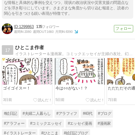
な情報と具体的な事例を交えつつ、現状の政治状況や災害支援の問題点な
どを浮き彫りにしています。さまざまな角度から切り込む報道と、読者の
関心を引きつける鋭い表現が特徴です。
1299863
135
週間IN:
2080
週間OUT:
1660
月間IN:
8390
ひとこま作者
17
イラストレーター＆漫画家。コミックエッセイが主婦の友社、幻冬舎、KADOKAWA、芳文社、イースト・プレス、ダイヤモンド社などから発売中です。
ゴイゴイスー！
今は○○がない！？
ただただその
3日前
5日前
7日前
#絵日記
#夫婦二人暮らし
#アラフィフ
#40代
#ブログ
#アラフォー
#コミックエッセイ
#エッセイ漫画
#漫画家
#イラストレーター
#ひとこま
#絵日記ブログ