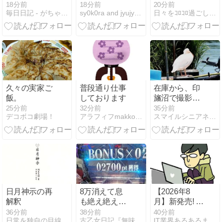
してみる
んこの牛乳♯朝
18分前
18分前
20分前
毎日日記 - がちゃんが気になった話題を書き散らす
sy0k0ra and jyujyu and AI
日々をｺﾛｺﾛ過ごしますｗ
夕のお散歩♯毎
日飲む ♯心理
テスト ♯うち
の子みてみて
久々の実家ご
普段通り仕事
在庫から、印
飯。
しております
旛沼で撮影し
た、桃色ペリ
25分前
32分前
35分前
デコボコ劇場！
アラフィフmakkoのこんな毎日
スマイルシニアネット倶楽部
カンをアップ
しました。
日月神示の再
8万消えて息
【2026年8
解釈
も絶え絶え～
月】新発売! セ
駐輪場の謎の
ブンイレブン
36分前
38分前
40分前
日常を独自の目線で笑い飛ばしていきますー！
古乙女日記『無味無臭』〜欲望と闘う古乙女の日常
IT業界あるあるまとめ
女と脳バグパ
の注目新商品