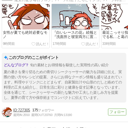
女性が夏でも絶対必要なモ
『白いレースの花』続報と
最近こっそり
ノ
『洗面所と寝室両方に置い
でる私…と葛
てあるもの』
9時間前
17時間前
33時間前
このブログのここがポイント
旬の素材とお得情報を駆使した実用性の高い紹介
夏の暑さを乗り切るための青切りシークヮーサーの魅力を詳細に伝え、実
際の使い方やレシピの提案、さらにお得なクーポン情報も盛り込まれてい
ます。料理やドリンクにとどまらず、自家製出汁や山形のだしと絡めての
料理の工夫も紹介し、日常生活に彩りと健康を促す記事となっています。
全体を通じて、シークヮーサーの新たな魅力や工夫した楽しみ方を提案
し、夏季の育て方や保存術までコンパクトに伝えています。
727305
175
週間IN:
2550
週間OUT:
20760
月間IN:
13190