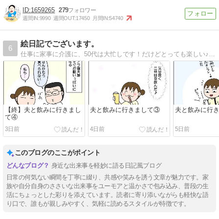
1659265
279
週間IN:
9990
週間OUT:
17450
月間IN:
54740
絵日記でございます。
6
仕事に家事に介護に、50代は大忙しです！だけどとっても楽しい♪そんな日常を絵日記で書いています。
【終】夫と飲みに行きまし
夫と飲みに行きまして③
夫と飲みに行
て④
3日前
4日前
5日前
このブログのここがポイント
身近な出来事を軽妙に語る日記風ブログ
日常の何気ない瞬間を丁寧に綴り、共感や笑みを誘う文章が魅力です。家
族や自分自身のささいな出来事をユーモアと温かさで包み込み、普段の生
活にちょっとした彩りを添えています。読者に寄り添いながらも軽快な語
り口で、誰もが親しみやすく、気軽に読めるスタイルが特徴です。