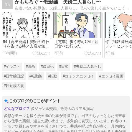
かもちろぐ 〜転勤族 夫婦二人暮らし〜
15
友達いない転勤族、夫婦二人暮らし。 2人で楽しく生きていこうと決めました。 日常の事など。
94【再出発編】契約の終わ
【電車】歩く寿司CM／翌
④【進路番外
りを告げる時／支店が無く
日食べに行った
／ノーヒント
なる時10
13時間前
3日前
5日前
#イラスト
#漫画
#絵日記
#日常
#夫婦二人暮らし
#日常絵日記
#転勤族
#転勤
#コミックエッセイ
#エッセイ漫画
#転勤族の妻
このブログのここがポイント
多ジャンル交錯、等身大のリアル描写
多彩なテーマを扱う漫画風の記事が特徴です。日常のちょっとした出来事
から仕事の裏側、過去の思い出まで、多角的に表現しています。作者のユ
ーモアや親しみやすさを感じさせつつ、共感を呼ぶ内容が多く、具体的な
エピソードを交えながらも過剰な説明を避けてサラリと読ませる工夫が施