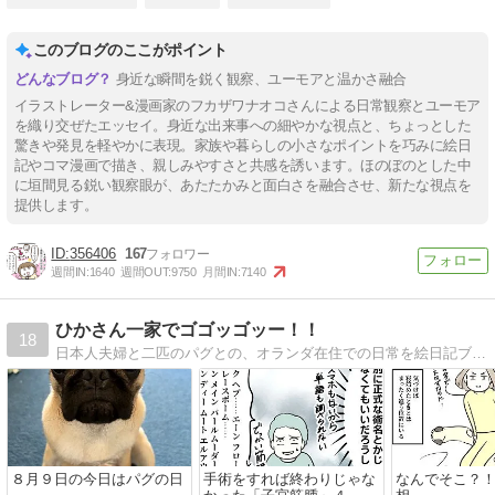
このブログのここがポイント
身近な瞬間を鋭く観察、ユーモアと温かさ融合
イラストレーター&漫画家のフカザワナオコさんによる日常観察とユーモア
を織り交ぜたエッセイ。身近な出来事への細やかな視点と、ちょっとした
驚きや発見を軽やかに表現。家族や暮らしの小さなポイントを巧みに絵日
記やコマ漫画で描き、親しみやすさと共感を誘います。ほのぼのとした中
に垣間見る鋭い観察眼が、あたたかみと面白さを融合させ、新たな視点を
提供します。
356406
167
週間IN:
1640
週間OUT:
9750
月間IN:
7140
ひかさん一家でゴゴッゴッー！！
18
日本人夫婦と二匹のパグとの、オランダ在住での日常を絵日記ブログで描いてます。
８月９日の今日はパグの日
手術をすれば終わりじゃな
なんでそこ？