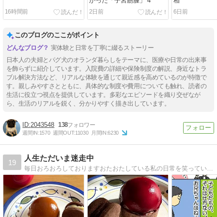
かった「子宮筋腫」４
相
16時間前
2日前
6日前
このブログのここがポイント
実体験と日常を丁寧に綴るストーリー
日本人の夫婦とパグ犬のオランダ暮らしをテーマに、医療や日常の出来事
を飾らずに紹介しています。入院費の詳細や保険制度の解説、身近なトラ
ブル解決方法など、リアルな体験を通じて親近感を高めているのが特徴で
す。親しみやすさとともに、具体的な制度や費用についても触れ、読者の
生活に役立つ視点を提供しています。多彩なエピソードを織り交ぜなが
ら、生活のリアルを鋭く、分かりやすく描き出しています。
2043548
138
週間IN:
1570
週間OUT:
11030
月間IN:
6230
人生ただいま迷走中
19
毎日おろおろしておりますおたおたしている私の日常を笑っていただければこれ幸い