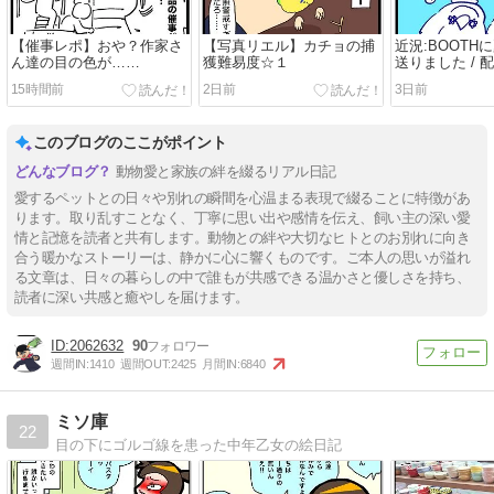
【催事レポ】おや？作家さ
【写真リエル】カチョの捕
近況:BOOTH
ん達の目の色が……
獲難易度☆１
送りました / 
15時間前
2日前
3日前
このブログのここがポイント
動物愛と家族の絆を綴るリアル日記
愛するペットとの日々や別れの瞬間を心温まる表現で綴ることに特徴があ
ります。取り乱すことなく、丁寧に思い出や感情を伝え、飼い主の深い愛
情と記憶を読者と共有します。動物との絆や大切なヒトとのお別れに向き
合う暖かなストーリーは、静かに心に響くものです。ご本人の思いが溢れ
る文章は、日々の暮らしの中で誰もが共感できる温かさと優しさを持ち、
読者に深い共感と癒やしを届けます。
2062632
90
週間IN:
1410
週間OUT:
2425
月間IN:
6840
ミソ庫
22
目の下にゴルゴ線を患った中年乙女の絵日記