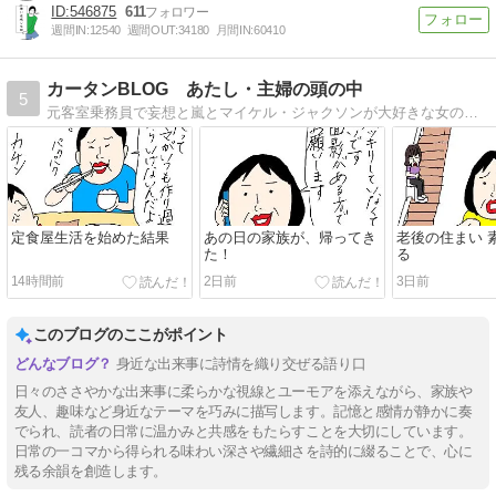
546875
611
週間IN:
12540
週間OUT:
34180
月間IN:
60410
カータンBLOG あたし・主婦の頭の中
5
元客室乗務員で妄想と嵐とマイケル・ジャクソンが大好きな女の古（こ）。羞恥心を失った今、赤裸々に超ヘタくそな絵であたしの頭の中を綴ってます。
定食屋生活を始めた結果
あの日の家族が、帰ってき
老後の住まい 
た！
る
14時間前
2日前
3日前
このブログのここがポイント
身近な出来事に詩情を織り交ぜる語り口
日々のささやかな出来事に柔らかな視線とユーモアを添えながら、家族や
友人、趣味など身近なテーマを巧みに描写します。記憶と感情が静かに奏
でられ、読者の日常に温かみと共感をもたらすことを大切にしています。
日常の一コマから得られる味わい深さや繊細さを詩的に綴ることで、心に
残る余韻を創造します。