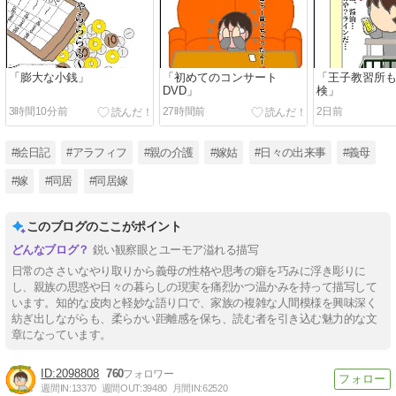
「膨大な小銭」
「初めてのコンサート
「王子教習所も
DVD」
検」
3時間10分前
27時間前
2日前
#絵日記
#アラフィフ
#親の介護
#嫁姑
#日々の出来事
#義母
#嫁
#同居
#同居嫁
このブログのここがポイント
鋭い観察眼とユーモア溢れる描写
日常のささいなやり取りから義母の性格や思考の癖を巧みに浮き彫りに
し、親族の思惑や日々の暮らしの現実を痛烈かつ温かみを持って描写して
います。知的な皮肉と軽妙な語り口で、家族の複雑な人間模様を興味深く
紡ぎ出しながらも、柔らかい距離感を保ち、読む者を引き込む魅力的な文
章になっています。
2098808
760
週間IN:
13370
週間OUT:
39480
月間IN:
62520