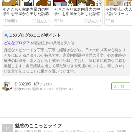
引きこもり家庭内暴力の中
引きこもり家庭内暴力の中
不登校児が大
学生を部屋から出した話⑬
学生を部屋から出した話⑫
の話シリーズ
17時間前
2日前
3日前
このブログのここがポイント
体験談主体の共感と気づき
身近なエピソードを丁寧に丁寧に紐解きながら、日々の出来事や心情をリ
アルに伝えるスタイルが特色です。家庭内問題や育児の苦労、心の傷跡や
解決の軌跡を、素人ながらも誠実に記録しており、読む者に真摯な共感を
喚起します。自己経験を通じて得た気づきや支援のヒントを、親しみやす
い文章で伝えることに重きを置いています。
302385
187
週間IN:
2736
週間OUT:
33088
月間IN:
12496
魅惑のここっとライフ
14
魔女の驚き毎日ブログ。ハーフの息子たちとインコ。ハーブ料理本出版しました！