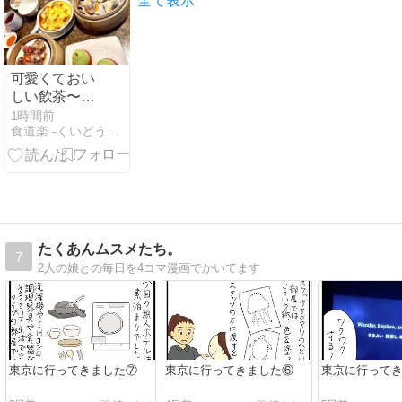
全て表示
れたり減額が
増えた その割
にウトメは娯
楽に興じたり
可愛くておい
して腹が立っ
しい飲茶〜金
てた → 衝撃の
魚の点心［紅
1時間前
事実が発覚…
食道楽 -くいどうらく-
磡 新飲茶 （林
森店）］
たくあんムスメたち。
7
2人の娘との毎日を4コマ漫画でかいてます
東京に行ってきました⑦
東京に行ってきました⑥
東京に行って