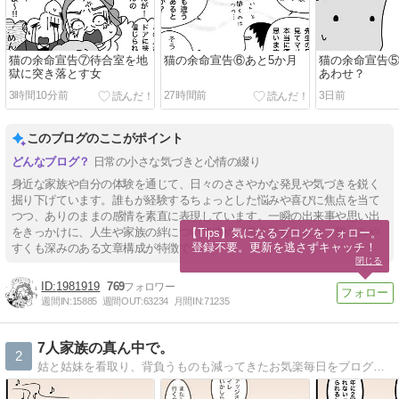
猫の余命宣告⑦待合室を地
猫の余命宣告⑥あと5か月
猫の余命宣告
獄に突き落とす女
あわせ？
3時間10分前
27時間前
3日前
このブログのここがポイント
日常の小さな気づきと心情の綴り
身近な家族や自分の体験を通じて、日々のささやかな発見や気づきを鋭く
掘り下げています。誰もが経験するちょっとした悩みや喜びに焦点を当て
つつ、ありのままの感情を素直に表現しています。一瞬の出来事や思い出
をきっかけに、人生や家族の絆について改めて考えさせられる、親しみや
【Tips】気になるブログをフォロー。

登録不要。更新を逃さずキャッチ！
すくも深みのある文章構成が特徴です。
閉じる
1981919
769
週間IN:
15885
週間OUT:
63234
月間IN:
71235
7人家族の真ん中で。
2
姑と姑妹を看取り、背負うものも減ってきたお気楽毎日をブログで更新。心に描いた夫婦の未来予想図は思ったとおりにかなえられていくのか…？