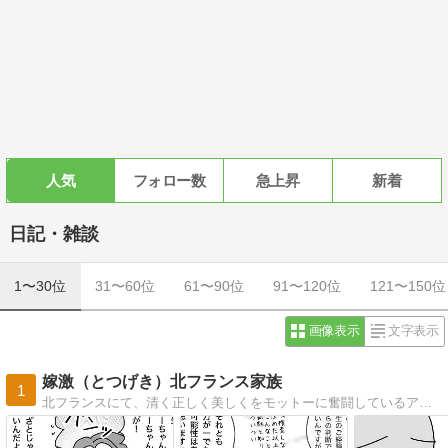
人気
フォロー数
急上昇
新着
日記・雑談
1〜30位
31〜60位
61〜90位
91〜120位
121〜150位
画像表示
文字表示
嫁激（とつげき）北フランス家族
1
北フランスにて、清く正しく美しくをモットーに奮闘しているアラサー母の絵日記です。