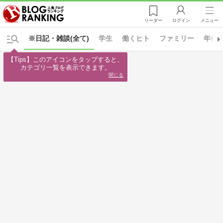
リーダー
ログイン
メニュー
※日記・雑談(全て)
学生
働くヒト
ファミリー
年代
【Tips】このアイコンをタップすると、

カテゴリ一覧を表示できます。
閉じる