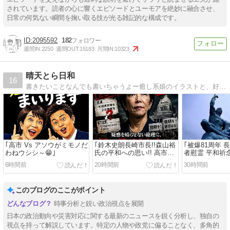
されています。読者の心に響くエピソードとユーモアを絶妙に融合させ、
日常の何気ない瞬間を掬い取る技が光る雑記的な構成です。
2095592
182
週間IN:
2250
週間OUT:
15183
月間IN:
10323
晴天とら日和
16
書きたいことなんでも書いちゃうよー癒し系娘のイラストと、好奇心旺盛なおばちゃんのブログです。ヨロシク！
｢高市 Vs アソウがミモノだ
｢鈴木史朗長崎市長!!森山裕
｢被爆81周年 
わねウシシ～😁｣
氏の平和への思い!! 高市モ
者慰霊 平和祈念
ームリ!!｣
市の非情!!
6時間前
20時間前
30時間前
このブログのここがポイント
時事分析と鋭い政治視点を展開
日本の政治動向や災害対応に関する最新のニュースを鋭く分析し、独自の
視点を持って解説しています。特定の人物や政党に偏ることなく、多角的