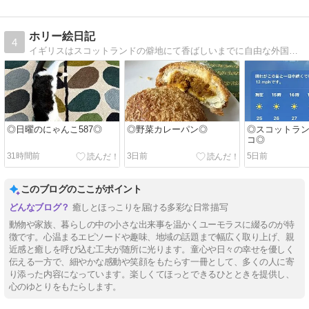
ホリー絵日記
4
イギリスはスコットランドの僻地にて香ばしいまでに自由な外国人夫と年子の娘達に振り回される日常を描いてます。
◎日曜のにゃんこ587◎
◎野菜カレーパン◎
◎スコットラ
コ◎
31時間前
3日前
5日前
このブログのここがポイント
癒しとほっこりを届ける多彩な日常描写
動物や家族、暮らしの中の小さな出来事を温かくユーモラスに綴るのが特
徴です。心温まるエピソードや趣味、地域の話題まで幅広く取り上げ、親
近感と癒しを呼び込む工夫が随所に光ります。童心や日々の幸せを優しく
伝える一方で、細やかな感動や笑顔をもたらす一冊として、多くの人に寄
り添った内容になっています。楽しくてほっとできるひとときを提供し、
心のゆとりをもたらします。