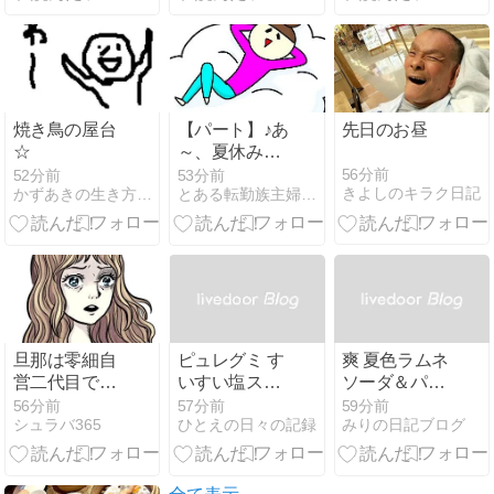
典
海道生ビー
ル」を買って
飲みました！
焼き鳥の屋台
【パート】♪あ
先日のお昼
☆
～、夏休みぃ
～
56分前
52分前
53分前
きよしのキラク日記
かずあきの生き方不器用な そんな男の日常☆
とある転勤族主婦の日常（仮）
旦那は零細自
ピュレグミ す
爽 夏色ラムネ
営二代目で給
いすい塩スイ
ソーダ＆パイ
料は社長であ
カのひととき
ンのひと口
56分前
57分前
59分前
シュラバ365
ひとえの日々の記録
みりの日記ブログ
るウトが出す
結婚3年目位
から私への給
与支払いが遅