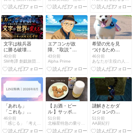
チンカス
スイーツ5選
文字は核兵器
エアコンが故
希望の光を見
に勝る破壊力
障、“ 取説 ” 片
つけるための
を持ちながら
手にスマホで
10の朝の儀式
40分前
43分前
46分前
SM奇譚 創戯旅団、世界禁書図書館、横浜風属性大学
Alpha Prime
あなたが主役の人生をハッピーに生きる秘訣
全世界を平和
設定
に戻す治癒力
も持つ（SM奇
譚 創戯旅団 第
３５３夜）
「あれも」
【 お酒・ビー
謎解きとかダ
「これも」で
ル 】サッポロ
ンジョンのギ
頭がいっぱい
ビール、ファ
ミックが面白
46分前
51分前
51分前
「感じる」「考える」を磨く オンナの直感力レッスン
北極星特急の乗り物、ホビー、日常手記
AA厨紀行
になった時に
ミリーマート
いと思ったゲ
｜8月LINE特
限定復刻「北
ームある？