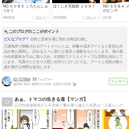
NO.５０８５ ころたんしゅ
ぼくにき写真館 １６９７
NO.５０８４ 
うかく
のピンチ
4時間前
25時間前
2日前
このブログのここがポイント
自然と芸術を感じ取れる海辺の催し
三浦海岸で開催されるアートイベントは、砂像や流木アートなど多彩な作
品が海と調和し、訪れる人々に新たな発見と感動をもたらします。海の風
や自然素材を巧みに取り入れ、幻想的でクリエイティブな空間を演出して
います。写真やとびきりの思い出作りにぴったりな、アートと自然が織り
成す贅沢な時間を提供します。
727804
57
週間IN:
3020
週間OUT:
2030
月間IN:
13090
あぁ、トマコの生きる道【マンガ】
13
広汎性発達障害から不登校と鬱を乗り越えた長男は一人暮らしの社会人二年生。ADHDを抱えた次男は社会人一年生。発達障害３兄弟を育てる母トマコの４〜１６コママンガ。