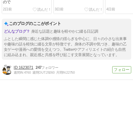
ので
2日前
3日前
4日前
このブログのここがポイント
身近な話題と趣味を軽やかに綴る日記調
ふとした瞬間に感じた体調や感情の揺らぎを中心に、日々の小さな出来事
や趣味の話を軽快に綴る文章が特徴です。身体の不調や気づき、趣味の乙
女ゲーや漫画への愛情を交えつつ、Twitterやアフィリエイトの紹介も自然
に組み込まれ、親近感と共感を呼び起こす文章展開となっています。
1623071
247
週間IN:
4760
週間OUT:
29260
月間IN:
22750