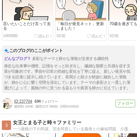
言いたいことだけ言って去
「毎日が発見ネット」更新
70歳を過ぎて
る
しました！
14時間前
3日前
5日前
このブログのここがポイント
多彩なテーマと静かな筆致が交差する継続性
身近な出来事や感情、記憶をそっと紡ぎ出し、繊細な観察と共感を促す文
章が印象的です。季節や日常の些細な変化を丁寧に捉え、新しい発見や気
づきを読者に提示し続けています。長閑さと鋭さが絶妙に融合した筆致
が、静かに心に響く空間を演出しています。テーマの多彩さと一貫した筆
運びによって、孤独の中に見つかる温もりや真実を静かに伝えています。
237704
694
週間IN:
14040
週間OUT:
39880
月間IN:
65060
女王とまる子と時々ファミリー
3
一つ屋根の下の同居、完全同居している義母との嫁姑問題、介護に対する嫁の愚痴メインのブログです。