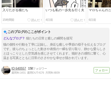
入りたがる猫たち
いつも私の一歩先を行く夫
マロちゃんの
15時間前
4日前
6日前
このブログのここがポイント
猫たちの日常と癒しの瞬間を描写
猫の個性や行動を丁寧に記録し、身近な癒しや季節の様子を伝えるブログ
です。彼らのちょっとした動きや表情の一瞬を切り取り、静かな愛らしさ
とほっこりとした空気感を感じさせてくれます。猫好きの感性に響く、心
温まる写真とともに日常のささやかな幸せが描かれています。
640557
150
週間IN:
1431
週間OUT:
4176
月間IN:
6939