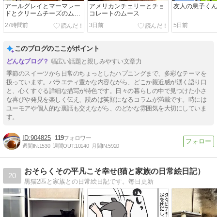
アールグレイとマーマレー
アメリカンチェリーとチョ
友人の息子く
ドとクリームチーズのムー
コレートのムース
ス
27時間前
3日前
5日前
このブログのここがポイント
幅広い話題と親しみやすい文章力
季節のスイーツから日常のちょっとしたハプニングまで、多彩なテーマを
扱っています。バラエティ豊かな内容ながら、どこか親近感が湧く語り口
と、心くすぐる詳細な描写が特色です。日々の暮らしの中で見つけた小さ
な喜びや発見を楽しく伝え、読めば笑顔になるコラムが満載です。時には
ユーモアや個人的な裏話も交えながら、のどかな雰囲気を大切にしていま
す。
904825
119
週間IN:
1530
週間OUT:
10140
月間IN:
5920
おそらくその平凡こそ幸せ(猫と家族の日常絵日記）
20
黒猫2匹と家族との日常絵日記です。毎日更新