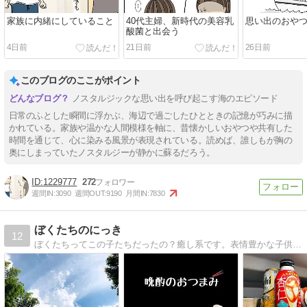
家族に内緒にしていること
40代主婦、新時代の美容乳
思い出のおや
酸菌と出会う
4日前
21日前
26日前
このブログのここがポイント
ノスタルジックな思い出を呼び起こす海のエピソード
日常のふとした瞬間に浮かぶ、海辺で過ごしたひとときの記憶が巧みに描
かれている。家族や温かな人間模様を軸に、昔懐かしいおやつや共有した
時間を通じて、心に染みる風景が表現されている。読めば、誰しもが胸の
奥にしまっていたノスタルジーが静かに蘇るだろう。
1229777
272
週間IN:
3090
週間OUT:
9190
月間IN:
7830
ぼくたちのにっき
12
ぼくたちってこの子たちだったの？癒し系です。表情豊かな子供達。北海道・千葉・岐阜・香川・奈良などのロケもあります。どうぞ遊びに来てください。