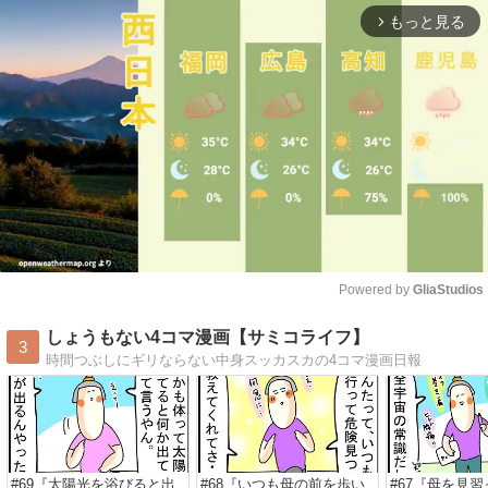
もっと見る
arrow_forward_ios
Powered by 
GliaStudios
Mute
しょうもない4コマ漫画【サミコライフ】
3
時間つぶしにギリならない中身スッカスカの4コマ漫画日報
#69『太陽光を浴びると出
#68『いつも母の前を歩い
#67『母を見