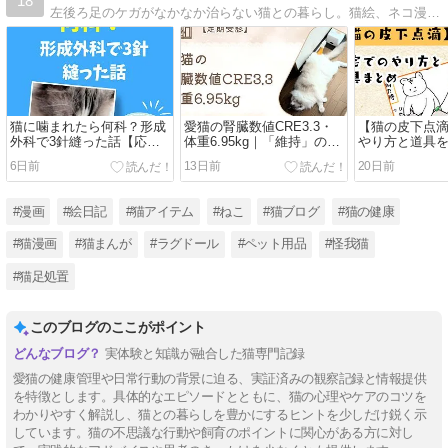
18
左後ろ足のケガがなかなか治らない猫との暮らし。猫絵、ネコ漫画、ネコ情報をちまちまと投稿しています(*^^*)
猫に噛まれたら何科？形成
愛猫の腎臓数値CRE3.3・
【猫の皮下点
外科で3針縫った話【応急
体重6.95kg｜「維持」の裏
やり方と道具
処置・治療費・その後の経
で背中が骨ばってきた話
た｜点滴中は
6日前
13日前
20日前
過】
【定期受診】
った瞬間に豹
画あり】
#漫画
#絵日記
#猫アイテム
#ねこ
#猫ブログ
#猫の健康
#猫漫画
#猫まんが
#ラグドール
#ペット用品
#怪我猫
#猫足処置
このブログのここがポイント
実体験と知識が融合した猫専門記録
愛猫の健康管理や日常行動の背景に迫る、実証済みの観察記録と情報提供
を特徴とします。具体的なエピソードとともに、猫の心理やケアのコツを
わかりやすく解説し、猫との暮らしを豊かにするヒントを少しだけ鋭く示
しています。猫の不思議な行動や飼育のポイントに関心がある方に対し