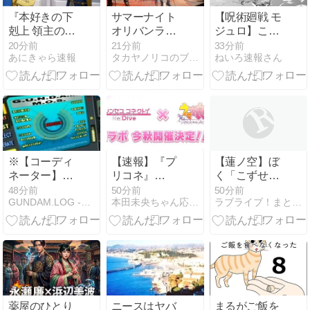
『本好きの下
サマーナイト
【呪術廻戦 モ
剋上 領主の養
オリバンライ
ジュロ】これ
女』 第17話
ブありがとう
で殺せてない
20分前
21分前
33分前
あにきゃら速報
タカヤノリコのブログ
ねいろ速報さん
領主夫妻不在
ございまし
判定は無理あ
の城で過ごす
た！
る
日々
※【コーディ
【速報】『プ
【蓮ノ空】ぼ
ネーター】い
リコネ』
く「こずせん
くら頭が良く
×『ウマ娘』
の水着調べよ
48分前
50分前
50分前
GUNDAM.LOG -ガンダム2chまとめブログ-
本田未央ちゃん応援まとめ速報
ラブライブ！まとめちゃんねる！！
てもOSをその
コラボ決
ー」機械さん
場で書き換え
定！！デレス
「！」ｼｭﾊﾞﾊﾞ
られるのか
テともコラボ
ﾊﾞﾊﾞ【ラブラ
しろよ
イブ！】
薬屋のひとり
ニースはヤバ
まるがご飯を