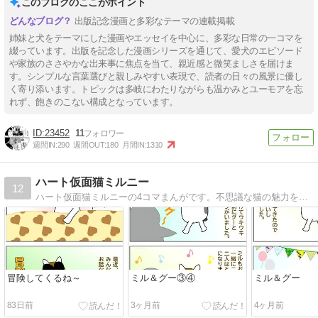
このブログのここがポイント
出版記念漫画と多彩なテーマの連載掲載
姉妹と犬をテーマにした漫画やエッセイを中心に、多彩な日常の一コマを
綴っています。出版を記念した漫画シリーズを通じて、愛犬のエピソード
や家族のささやかな出来事に焦点を当て、親近感と微笑ましさを届けま
す。シンプルな言葉選びと親しみやすい表現で、読者の日々の風景に優し
く寄り添います。トピックは多岐にわたりながらも温かみとユーモアを忘
れず、飽きのこない構成となっています。
23452
11
週間IN:
290
週間OUT:
180
月間IN:
1310
ハート仮面猫ミルニー
12
ハート仮面猫ミルニーの4コマまんがです。不思議な猫の魅力を発信していきたいと思います。
冒険してくるね～
ミル＆グー③④
ミル＆グー
83日前
3ヶ月前
4ヶ月前