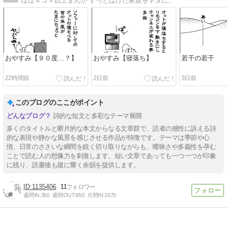
ほぼ４コマ以上まんが すっとぼけた家族をネタに。
おやすみ【９０度…？】
おやすみ【寝落ち】
若干の若干
22時間前
2日前
3日前
このブログのここがポイント
詩的な短文と多彩なテーマ展開
多くのタイトルと断片的な本文からなる文章群で、読者の感性に訴える詩
的な表現や静かな風景を感じさせる作品が特徴です。テーマは季節や心
情、日常のささいな瞬間を鋭く切り取りながらも、曖昧さや多義性を孕む
ことで読む人の想像力を刺激します。短い文章であっても一つ一つが印象
に残り、読書後も腹に響く余韻を提供します。
1135406
11
週間IN:
360
週間OUT:
850
月間IN:
1670