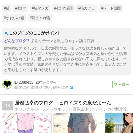
#猫
#4コマ
#猫マンガ
#4コマ漫画
#猫カフェ
#ハート仮面
#かわいい猫
#気まぐれ猫
このブログのここがポイント
多彩なテーマと親しみやすい語り口調
個性的なスタイルで、日常の瞬間やユーモラスな物語を優しく描き出して
います。イラストやマンガを交えた作品は温かな雰囲気と緩やかな会話調
で構成されており、親しみやすさと飽きさせない工夫に満ちています。テ
ーマは季節や友情、家庭のささやかなでき事に焦点を当て、見る人に自然
と笑顔をもたらす魅力があります。
2080433
20
週間IN:
290
週間OUT:
280
月間IN:
1280
居澄弘幸のブログ ヒロイズミの泉だよ〜ん
13
オリジナルのイラストやオモシロ画像主体ですがマンガの断片等も少し載せています。