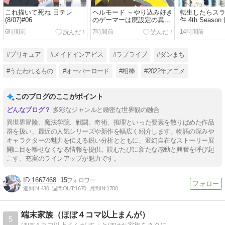
これ描いて死ね 日テレ
ヘルモード ～やり込み好き
転生したらス
(8/07)#06
のゲーマーは廃設定の異世
件 4th Seaso
界で無双する～
(8/07)#89
6時間前
7時間前
14時間前
TokyoMX(8/07)#18
#プリキュア
#メイドインアビス
#ラブライブ
#ダンまち
#うたわれるもの
#オーバーロード
#相棒
#2022年アニメ
このブログのここがポイント
多彩なジャンルと緻密な世界観の融合
異世界冒険、魔法学院、戦闘、奇術、推理といった要素を散りばめた作品
群を扱い、最近の人気シリーズや新作を幅広く紹介します。物語の深みや
キャラクターの魅力を伝える鋭い分析とともに、変幻自在なストーリー展
開に目を離せなくなる情報を提供。読むたびに新たな感動と興奮を呼び起
こす、充実のラインアップが魅力です。
1667468
15
週間IN:
430
週間OUT:
1670
月間IN:
1780
端末家族（ほぼ４コマ以上まんが）
5