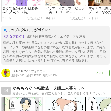
暑くてもかわいいは必要
♡サマーオブラブ♡だぜぃ
マイナスは終
(▰╹◡╹▰)ｂ （笑）
（笑） (￣∀￣)ｂ～♪
プラスになる
♪(￣∀￣)ｂ
20日前
46日前
71日前
このブログのここがポイント
日常を彩る季節感とクリエイティブな趣味
季節の移り変わりや日常のちょっとした出来事を親しみやすく綴りなが
ら、イラストや動画制作などの趣味を楽しむ雰囲気が伝わります。気軽な
表現でありながらも、自分の気持ちや季節の風合いを巧みに表現し、四季
折々の風物詩や制作活動を通じて軽やかな空気をまとっています。見る人
も自然と共感し、ゆったりとした時間を共有できる場所です。
1611822
5
週間IN:
280
週間OUT:
250
月間IN:
1270
かもちろぐ 〜転勤族 夫婦二人暮らし〜
14
友達いない転勤族、夫婦二人暮らし。 2人で楽しく生きていこうと決めました。 日常の事など。