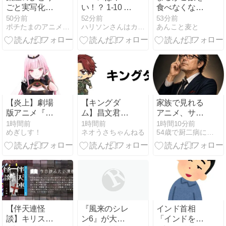
ごと実写化し
い！？ 1-10 魚
食べなくなっ
たら永瀬廉×
食ひて マルセ
た８
50分前
52分前
53分前
ポチたまのアニメモリー
ハリソンさんはカノ紳士 ―イタリア編―
あんこと麦と
浜辺美波は話
ル過去を 思ひ
題？
出す マドレー
ヌとリンデン
ティーではな
く
【炎上】劇場
【キングダ
家族で見れる
版アニメ『メ
ム】昌文君の
アニメ、サブ
イドインアビ
強さや本名と
スク選びで配
1時間前
1時間前
1時間10分前
めぎしす！
ネオうさちゃんねる
54歳で厨二病に感染しました
ス』の主題歌
は？死亡説の
信年齢制限を
がホロライブ
真相・昌平君
確認する
EN Mori
との関係・実
Calliope（森
写キャストま
カリオペ）に
で徹底解説！
決定し叩かれ
る
【伴天連怪
『風来のシレ
インド首相
談】キリスト
ン6』が大ヒ
「インドを日