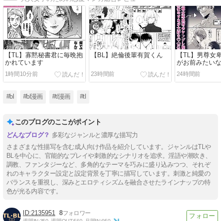
【TL】寡黙秘書君に毎晩抱
【BL】絶倫後輩有賀くん
【TL】男尊女
かれています
がお前みたい
になるワケない
1時間10分前
23時間前
24時間前
ります)～ヤン
激重執着～【
#bl
#bl漫画
#tl漫画
#tl
このブログのここがポイント
多彩なジャンルと濃厚な描写力
さまざまな性描写を含む成人向け作品を紹介しています。ジャンルはTLや
BLを中心に、官能的なプレイや刺激的なシナリオを追求。淫語や潮吹き、
調教、ファンタジーなど、多角的なテーマを巧みに盛り込みつつ、それぞ
れのキャラクター設定と設定背景を丁寧に描写しています。刺激と純愛の
バランスを重視し、深みとエロティシズムを融合させたラインナップの特
色が光る内容です。
2135951
8
週間IN:
350
週間OUT:
560
月間IN:
950