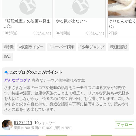
「暗殺教室」の映画を見ま
やる気が出ない〜
ぐりたんが亡
した。
た。
10時間前
34時間前
2日前
#特撮
#仮面ライダー
#スーパー戦隊
#少年ジャンプ
#呪術廻戦
#WJ
このブログのここがポイント
多彩なテーマと個性溢れる文章
さまざまな日常の一コマや趣味の話題をユーモラスに綴る文章が特徴で
す。特撮や漫画、健康や家族のことまで幅広く、リアルな気持ちや気軽さ
を大切にしながらも、読者の心に響く言い回しを心掛けています。親しみ
やすさと鋭さを併せ持ち、身近な話題を丁寧に描写することで、読みやす
さと共感を引き出しています。
272219
10
週間IN:
600
週間OUT:
1020
月間IN:
2580