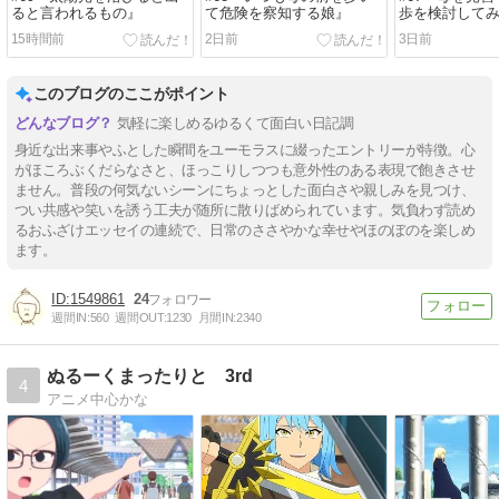
ると言われるもの』
て危険を察知する娘』
歩を検討して
15時間前
2日前
3日前
このブログのここがポイント
気軽に楽しめるゆるくて面白い日記調
身近な出来事やふとした瞬間をユーモラスに綴ったエントリーが特徴。心
がほころぶくだらなさと、ほっこりしつつも意外性のある表現で飽きさせ
ません。普段の何気ないシーンにちょっとした面白さや親しみを見つけ、
つい共感や笑いを誘う工夫が随所に散りばめられています。気負わず読め
るおふざけエッセイの連続で、日常のささやかな幸せやほのぼのを楽しめ
ます。
1549861
24
週間IN:
560
週間OUT:
1230
月間IN:
2340
ぬるーくまったりと 3rd
4
アニメ中心かな