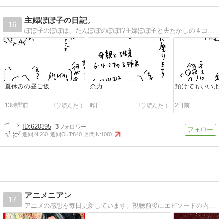
主婦ぽぽ子の日記。
16
ぽぽ子のぽぽは、たんぽぽのぽぽ!?主婦ぽぽ子と夫たかしの４コマ絵日記です。
夏休みの昼ご飯
余力
預けてもいい
13時間前
昨日
2日前
620395
3
週間IN:
260
週間OUT:
840
月間IN:
1060
アニメニアン
17
アニメの感想を毎日更新しています。視聴前後にエピソードの内容を確認したい人、あらすじを知りたい人、見逃した人向けの内容になっています。