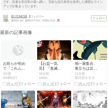
です。読者を非日常の扉へ誘い、完全な自己表現を追求した濃密なライン
アップが集まっています。
2134218
2
週間IN:
360
週間OUT:
620
月間IN:
1010
最新の記事画像
お前らが初め
【お盆一気
鳩一家集合、
て『これムズ
見】『鬼滅の
巣立ちは近
すぎやろ！』
刃 柱稽古編』
い？
3分前
10分前
11分前
AA厨紀行
withfs
毎日恋をする
って思ったゲ
Prime Videoで
ームは何？
配信中！
ufotableが描く
映像美と見ど
ころ解説