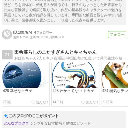
見どころを具体的に伝えるのが特徴です。日常のちょっとした出来事から
壮大な冒険譚まで幅広く取り扱い、作品の世界観やキャラクターの魅力を
深掘りしている点が好評を博しています。専門的な解説と親しみやすい語
り口调は、読書趣味を豊かにし、一味違った視点を提供します。
1007674
4
週間IN:
220
週間OUT:
810
月間IN:
900
田舎暮らしのこたすぎさんとキィちゃん
21
おばあちゃん2人とキジ猫1匹が中国山地の山あいで共同生活を始めました。 山の動物たち、清流、四季の移ろい…。不慣れも不便も楽しみながらの日々を淡々とつづります。
426 幸せなクラゲ
425 わかってない トカゲ
424 弱気なテン
7日前
14日前
21日前
このブログのここがポイント
シンプルな日常描写と動物エピソード