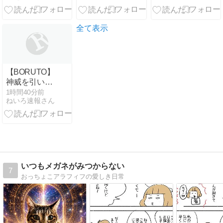
の酷さにドン
マンス】
引きするドジ
ャースファン
全て表示
【BORUTO】
神威を引いて
くれサラダ
1時間40分前
ねいろ速報さん
いつもメガネがみつからない
7
おっちょこアラフィフの愛しき日常