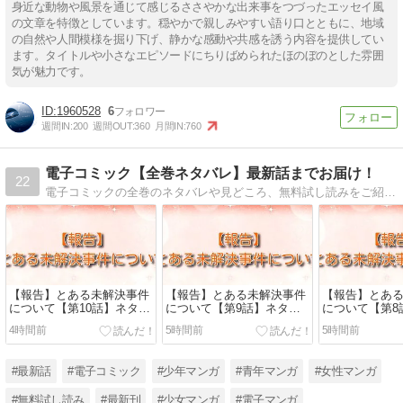
身近な動物や風景を通じて感じるささやかな出来事をつづったエッセイ風
の文章を特徴としています。穏やかで親しみやすい語り口とともに、地域
の自然や人間模様を掘り下げ、静かな感動や共感を誘う内容を提供してい
ます。タイトルや小さなエピソードにちりばめられたほのぼのとした雰囲
気が魅力です。
1960528
6
週間IN:
200
週間OUT:
360
月間IN:
760
電子コミック【全巻ネタバレ】最新話までお届け！
22
電子コミックの全巻のネタバレや見どころ、無料試し読みをご紹介。電子コミックで配信中の作品の中で、特におすすめしたいタイトルの最新話をお届けします。少年・少女・女性・青年など、様々なジャンルの電子コミックの全巻ネタバレをぜひどうぞ
【報告】とある未解決事件
【報告】とある未解決事件
【報告】とあ
について【第10話】ネタバ
について【第9話】ネタバ
について【第8
レ：炎に囲まれた部屋から
レ：謎の女の正体は！？手
レ：江崎らん
4時間前
5時間前
5時間前
の脱出劇
錠と足枷に囚われた2人
取る黒幕の視
#最新話
#電子コミック
#少年マンガ
#青年マンガ
#女性マンガ
#無料試し読み
#最新刊
#少女マンガ
#電子マンガ