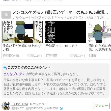
メンコスケダモノ (猫3匹とゲーマーのもふもふ生活漫画絵日…
15
ノルウェージャンフォレストキャットxキジトラxキジ白 猫3匹とゲーマーのもふもふ生活漫画絵日記「メンコスケダモノ」 3匹の愛猫との日常から、飼い主の思い出話まで。毎日更新中
後追い期が永遠に終わらな
予知夢って、信じる？
節約のために
い猫
果、大成功す
ちゃう話
1時間30分前
27時間前
2日前
このブログのここがポイント
身近な出来事を鋭く描写し興味を引く
日常のささいな出来事や DIY、家族のエピソードを通じて、親しみやすく
も鋭い観察眼を披露します。写真や文章の絶妙なバランスで、読むたびに
発見と共感を促す内容となっています。趣味や生活の裏側を面白く垣間見
ることができ、自然と話題に引き込まれる工夫が散りばめられています。
1910334
16
週間IN:
270
週間OUT:
1035
月間IN:
1557