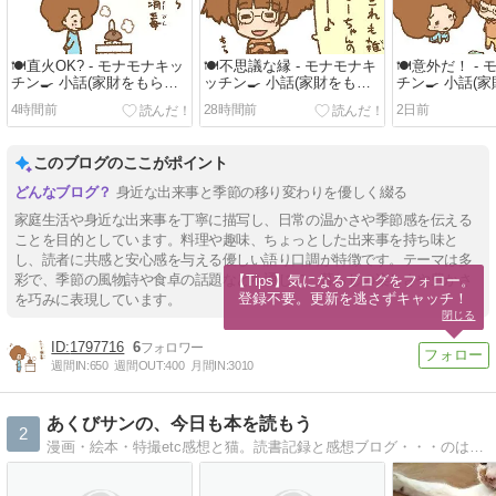
🍽️直火OK? - モナモナキッ
🍽️不思議な縁 - モナモナキ
🍽️意外だ！ -
チン🍳 小話(家財をもら
ッチン🍳 小話(家財をもら
チン🍳 小話(
お！)
お！)
お！)
4時間前
28時間前
2日前
このブログのここがポイント
身近な出来事と季節の移り変わりを優しく綴る
家庭生活や身近な出来事を丁寧に描写し、日常の温かさや季節感を伝える
ことを目的としています。料理や趣味、ちょっとした出来事を持ち味と
し、読者に共感と安心感を与える優しい語り口調が特徴です。テーマは多
彩で、季節の風物詩や食卓の話題などを通じて、暮らしの楽しさや豊かさ
【Tips】気になるブログをフォロー。

登録不要。更新を逃さずキャッチ！
を巧みに表現しています。
閉じる
1797716
6
週間IN:
650
週間OUT:
400
月間IN:
3010
あくびサンの、今日も本を読もう
2
漫画・絵本・特撮etc感想と猫。読書記録と感想ブログ・・・のはずだったのに、気付けば最近猫ばっか。