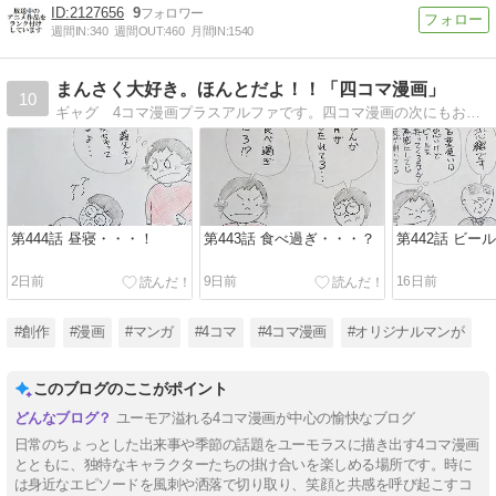
2127656
9
週間IN:
340
週間OUT:
460
月間IN:
1540
まんさく大好き。ほんとだよ！！「四コマ漫画」
10
ギャグ 4コマ漫画プラスアルファです。四コマ漫画の次にもお笑いが・・・！ 暇つぶしに見てください！
第444話 昼寝・・・！
第443話 食べ過ぎ・・・？
第442話 ビー
2日前
9日前
16日前
#創作
#漫画
#マンガ
#4コマ
#4コマ漫画
#オリジナルマンが
このブログのここがポイント
ユーモア溢れる4コマ漫画が中心の愉快なブログ
日常のちょっとした出来事や季節の話題をユーモラスに描き出す4コマ漫画
とともに、独特なキャラクターたちの掛け合いを楽しめる場所です。時に
は身近なエピソードを風刺や洒落で切り取り、笑顔と共感を呼び起こすコ