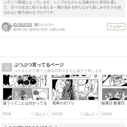
ンテンツ構成となっています。シンプルながらも洗練された表現を通じ
て、日々の生活に彩りを添える一層の深みを持ちながら親しみやすさを損
なわない魅力溢れるブログです。
2015753
10
週間IN:
320
週間OUT:
340
月間IN:
1480
ぶつぶつ言ってるページ
11
コマまんがで粛々と綴る日常やまもと妹子と申します
違うってことは分かってる
電車のモワリ
猛暑日 酷暑日
5日前
10日前
14日前