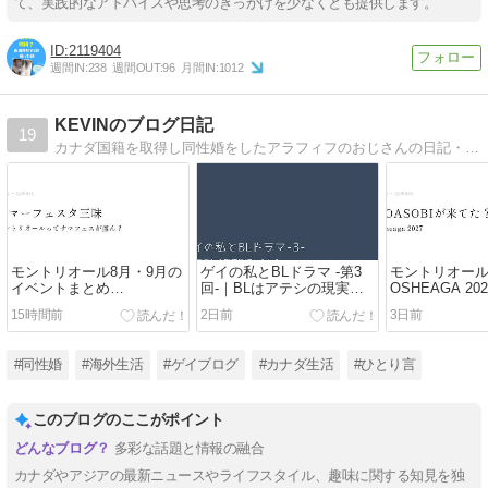
て、実践的なアドバイスや思考のきっかけを少なくとも提供します。
2119404
週間IN:
238
週間OUT:
96
月間IN:
1012
KEVINのブログ日記
19
カナダ国籍を取得し同性婚をしたアラフィフのおじさんの日記・備忘録です。
モントリオール8月・9月の
ゲイの私とBLドラマ -第3
モントリオー
イベントまとめ
回-｜BLはアテシの現実逃
OSHEAGA 20
2026|Osheaga後も見逃せな
避なのか
YOASOBIが
15時間前
2日前
3日前
いフェス5選
ばよかったか
#同性婚
#海外生活
#ゲイブログ
#カナダ生活
#ひとり言
このブログのここがポイント
多彩な話題と情報の融合
カナダやアジアの最新ニュースやライフスタイル、趣味に関する知見を独