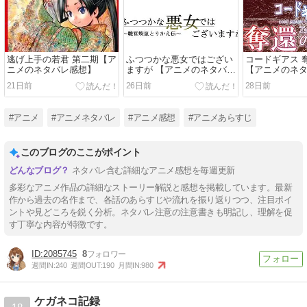
逃げ上手の若君 第二期【ア
ふつつかな悪女ではござい
コードギアス 
ニメのネタバレ感想】
ますが 【アニメのネタバレ
【アニメのネ
感想】
21日前
26日前
28日前
#アニメ
#アニメネタバレ
#アニメ感想
#アニメあらすじ
このブログのここがポイント
ネタバレ含む詳細なアニメ感想を毎週更新
多彩なアニメ作品の詳細なストーリー解説と感想を掲載しています。最新
作から過去の名作まで、各話のあらすじや流れを振り返りつつ、注目ポイ
ントや見どころを鋭く分析。ネタバレ注意の注意書きも明記し、理解を促
す丁寧な内容が特徴です。
2085745
8
週間IN:
240
週間OUT:
190
月間IN:
980
ケガネコ記録