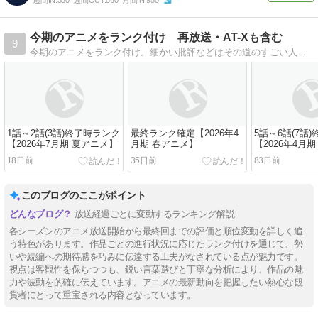
今期のアニメをランク付け 再放送・AT-Xも含む
9
今期のアニメをランク付け。細かい批評などはその道のすごい人におまかせして、このブログは、視聴継続等の目安にしていただければよろしいかと。あくまでも個人的な感想ですので、ご参考までに(^^)
1話～2話(3話)終了時ランク
最終ランク確定【2026年4
5話～6話(7話
【2026年7月期 夏アニメ】
月期 春アニメ】
【2026年4月
18日前
35日前
83日前
このブログのここがポイント
放送経過ごとに変動するランキング解説
各シーズンのアニメ放送開始から最終回までの評価と順位変動を詳しく追
う特色があります。作品ごとの進行状況に応じたランク付けを通じて、勢
いや続編への期待感を巧みに伝達する工夫がなされている点が魅力です。
視点は客観性を保ちつつも、鋭い言葉選びと丁寧な分析により、作品の魅
力や波動を的確に伝えています。アニメの最新動向を把握したい熱心な観
賞者にとって重宝される内容となっています。