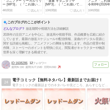
「コニファー リーガルリリ
「遺書 キタニタツヤ
アニメ「これ
ー [MP3]」（『これ描いて
[MP3]」（『これ描いて死
令和8年(2026
死ね』エンディングテー
ね』オープニングテーマ）
Amazon Prime
4時間前
10時間前
16時間前
マ）
聴する
このブログのここがポイント
放送期間や視聴方法を詳細解説
2026年の注目アニメを中心に、放送局や視聴手段、作品概要を広範に紹介
しています。最新の放送スケジュールや配信情報、楽曲のデジタル音源に
関する詳細も掲載し、アニメファンの興味を刺激します。作品の背景や制
作陣、ストーリーのポイントを明快に伝え、閲覧者がキャラクターや物語
世界を深く理解できる構成です。
1608286
12
週間IN:
190
週間OUT:
1580
月間IN:
860
電子コミック【無料ネタバレ】最新話までお届け！
24
電子コミックの最新話までのネタバレや見どころ、あらすじなどをお届け。配信中の電子コミックの中で、おすすめタイトルの最新話をご紹介します。少年・少女・女性・青年など、様々なジャンルの電子コミックを無料試し読みでお楽しみください