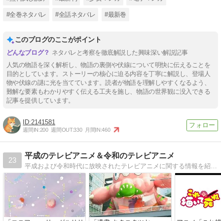
#全巻ネタバレ
#全話ネタバレ
#最新巻
このブログのここがポイント
ネタバレと考察を徹底解説した興味深い解説記事
人気の物語を深く解析し、物語の裏側や伏線について明快に伝えることを
目的としています。ストーリーの核心に迫る内容を丁寧に解説し、登場人
物や伏線の謎に光を当てています。読者が物語を理解しやすくなるよう、
難解な要素もわかりやすく伝える工夫を施し、物語の世界観に没入できる
記事を提供しています。
2141581
週間IN:
200
週間OUT:
330
月間IN:
460
平成のテレビアニメ＆令和のテレビアニメ
23
平成および令和時代に放映されたテレビアニメに関する情報を紹介していくブログです。