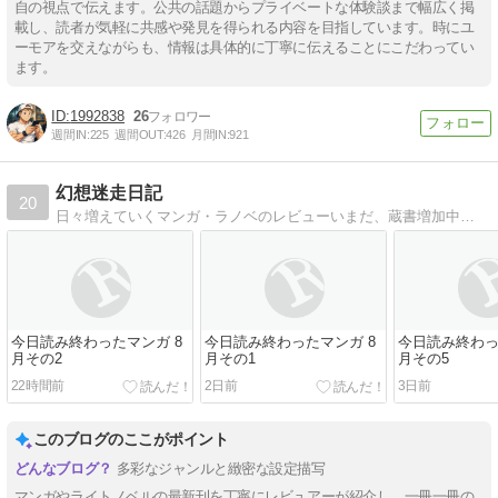
自の視点で伝えます。公共の話題からプライベートな体験談まで幅広く掲
載し、読者が気軽に共感や発見を得られる内容を目指しています。時にユ
ーモアを交えながらも、情報は具体的に丁寧に伝えることにこだわってい
ます。
1992838
26
週間IN:
225
週間OUT:
426
月間IN:
921
幻想迷走日記
20
日々増えていくマンガ・ラノベのレビューいまだ、蔵書増加中…
今日読み終わったマンガ 8
今日読み終わったマンガ 8
今日読み終わっ
月その2
月その1
月その5
22時間前
2日前
3日前
このブログのここがポイント
多彩なジャンルと緻密な設定描写
マンガやライトノベルの最新刊を丁寧にレビュアーが紹介し、一冊一冊の