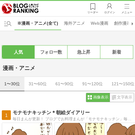
リーダー
ログイン
メニュー
※漫画・アニメ(全て)
海外アニメ
Web漫画
創作漫画
人気
フォロー数
急上昇
新着
漫画・アニメ
1〜30位
31〜60位
61〜90位
91〜120位
121〜150位
画像表示
文字表示
モナモナキッチン＊朝絵ダイアリー
1
毎日まんが更新！ ブログでお料理まんが「モナモナキッチン」毎日更新中〜♪ イラストとかまんがを描いてるのが好き（＊＾ｖ＾＊