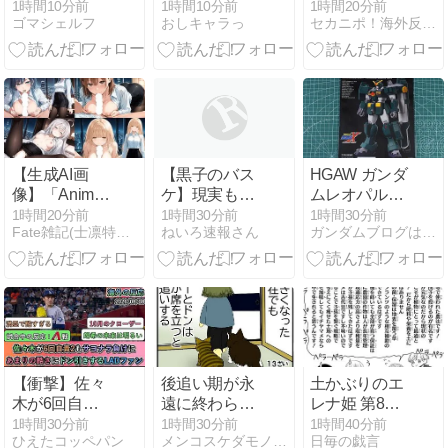
教が禁止され
ットしたのに
本の京都のよ
1時間10分前
1時間10分前
1時間20分前
ゴマシェルフ
おしキャラっ
セカニポ！海外反応の解説とまとめ
ていた江戸時
何故か2がリ
うにする
代の悪魔祓い
メイクされな
っ！」←しか
が描かれるホ
い
し投稿された
ラー漫画【ネ
動画を見る
タバレ感想】
と・・・？
【海外の反
応】
【生成AI画
【黒子のバス
HGAW ガンダ
像】「Anima
ケ】現実も追
ムレオパルド
モデルテスト
いついてきて
のパッケー
1時間20分前
1時間30分前
1時間30分前
Fate雑記(士凛特化)＋あるふぁ
ねいろ速報さん
ガンダムブログはじめました
(OL)」黒川あ
るとこある
ジ・ランナー
かね＋鹿野千
夏＋アーリャ
＋椎名真昼＋
桜島麻衣＋水
原千鶴＋和栗
薫子＋山城恋
＋樋口円香＋
【衝撃】佐々
後追い期が永
土かぶりのエ
朝凪海＋アリ
木が6回自責2
遠に終わらな
レナ姫 第8巻
ューシア【R-
もサヨナラ負
い猫
感想【異世界
1時間30分前
1時間30分前
1時間40分前
18】
ひえたコッペパン
メンコスケダモノ (猫3匹とゲーマーのもふもふ生活漫画絵日…
日毎の戯言
けに。あまり
転生×農業×ロ