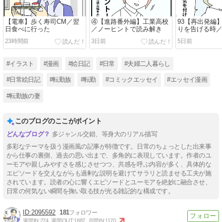
【電車】歩く寿司CM／翌
④【進路番外編】工業高校
93【再出発編
日食べに行った
／ノーヒントで読み解き
りを告げる時
なる時９
23時間前
3日前
5日前
#イラスト
#漫画
#絵日記
#日常
#夫婦二人暮らし
#日常絵日記
#転勤族
#転勤
#コミックエッセイ
#エッセイ漫画
#転勤族の妻
このブログのここがポイント
多ジャンル交錯、等身大のリアル描写
多彩なテーマを扱う漫画風の記事が特徴です。日常のちょっとした出来事
から仕事の裏側、過去の思い出まで、多角的に表現しています。作者のユ
ーモアや親しみやすさを感じさせつつ、共感を呼ぶ内容が多く、具体的な
エピソードを交えながらも過剰な説明を避けてサラリと読ませる工夫が施
されています。読者の心に響くエピソードとユーモアを絶妙に融合させ、
日常の何気ない瞬間を掬い取る技が光る雑記的な構成です。
2095592
181
週間IN:
274
週間OUT:
1887
月間IN:
1170