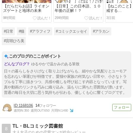
【だらだらお話】ライオン
【日常】この日本語、１０
【ねこのこと
ズゲートと地球の未来
年後の正解！？
戒する…
9時間前
29時間前
3日前
#日常
#猫
#アラフィフ
#コミックエッセイ
#アラカン
#宮咲ひろ美
このブログのここがポイント
ゆるやかで温かみのある筆致
日々の暮らしをさりげなく取り上げながらも、細やかな気配りとユーモア
を忘れない筆運びが特徴です。愛猫や家族の何気ない日常や、小さなトラ
ブルを丁寧に描きつつ、共感や癒しを呼び起こす内容となっています。写
真や動画のリンクも巧みに織り込み、温もりに満ちた雰囲気が漂います。
普通の毎日を大切に思う気持ちが伝わる、優しくも心に響くブログです。
1168106
14
週間IN:
350
週間OUT:
650
月間IN:
1490
TL・BLコミック図書館
8
大人女子のための恋愛マンガ総合レビュー