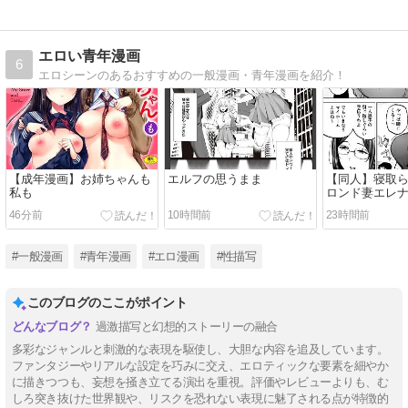
エロい青年漫画
6
エロシーンのあるおすすめの一般漫画・青年漫画を紹介！
【成年漫画】お姉ちゃんも
エルフの思うまま
【同人】寝取
私も
ロンド妻エレナ
居も田舎おや
46分前
10時間前
23時間前
したw―(ゴー
カ)
#一般漫画
#青年漫画
#エロ漫画
#性描写
このブログのここがポイント
過激描写と幻想的ストーリーの融合
多彩なジャンルと刺激的な表現を駆使し、大胆な内容を追及しています。
ファンタジーやリアルな設定を巧みに交え、エロティックな要素を細やか
に描きつつも、妄想を掻き立てる演出を重視。評価やレビューよりも、む
しろ突き抜けた世界観や、リスクを恐れない表現に魅了される点が特徴的