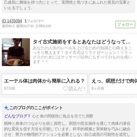
己成長に興味を持つ方にとって、実用性と気づきにあふれた発見の宝庫と
いえるでしょう。
1435094
1
週間IN:
0
週間OUT:
30
月間IN:
100
8
タイ古式施術をするとあなたはどうなってしまうのか？！
あなたの人生のレベルを上げるための知識と心構えをこ
っそり教えます！タイ古式はリラクゼーション！リラッ
クスのためにはマッサージ以外にもすべてのものを使い
ます＾＾
エーテル体は肉体から簡単に入れる？
67日前
9ヶ月前
このブログのここがポイント
心と体の関係性に焦点を当てた洞察
精神と身体のつながりを鋭く探究し、瞑想や思念操作を通じて肉体の潜在
的な変化を促す方法を示唆しています。科学的根拠と実体験を巧みに融合
させ、努力や物理的アクションを必要としない自己成長の可能性を追究し