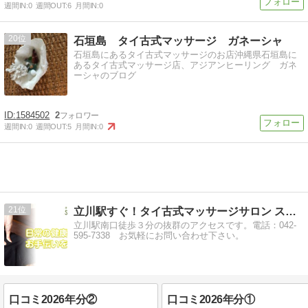
週間IN:
0
週間OUT:
6
月間IN:
0
20
石垣島 タイ古式マッサージ ガネーシャ
石垣島にあるタイ古式マッサージのお店沖縄県石垣島に
あるタイ古式マッサージ店、アジアンヒーリング ガネ
ーシャのブログ
1584502
2
週間IN:
0
週間OUT:
5
月間IN:
0
21
立川駅すぐ！タイ古式マッサージサロン スッカパープディー
立川駅南口徒歩３分の抜群のアクセスです。電話：042-
595-7338 お気軽にお問い合わせ下さい。
口コミ2026年分②
口コミ2026年分①