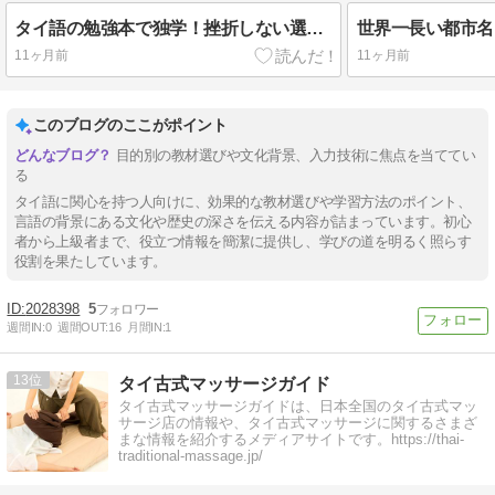
タイ語の勉強本で独学！挫折しない選び方と目的別おすすめ
11ヶ月前
11ヶ月前
このブログのここがポイント
目的別の教材選びや文化背景、入力技術に焦点を当ててい
る
タイ語に関心を持つ人向けに、効果的な教材選びや学習方法のポイント、
言語の背景にある文化や歴史の深さを伝える内容が詰まっています。初心
者から上級者まで、役立つ情報を簡潔に提供し、学びの道を明るく照らす
役割を果たしています。
2028398
5
週間IN:
0
週間OUT:
16
月間IN:
1
13
タイ古式マッサージガイド
タイ古式マッサージガイドは、日本全国のタイ古式マッ
サージ店の情報や、タイ古式マッサージに関するさまざ
まな情報を紹介するメディアサイトです。https://thai-
traditional-massage.jp/