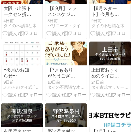
大阪・出張ト
【8,9月】レッ
【8月スター
ークセン折田
スンスケジュ
ト】今月もよ
式講習を開催
ール＆レッス
ろしくお願い
4日前
5日前
9日前
タイの不思議な木槌に惹かれ、手にした男の物語
バリニーズ・タイ古式スクール/日本BTHセラピスト協会
タイの不思議な木槌に惹かれ、手にした男の物語
します♪
ンモデル募集
します✨
〜8月のお知
【7月もあり
上田市おすす
らせ〜
がとうござい
めのタイ古式
ました】
マッサージ10
9日前
10日前
24日前
ふわろのタイ式 ﾟ+.*ふわろぐ.+.ﾟ*
タイの不思議な木槌に惹かれ、手にした男の物語
タイ古式マッサージマガジン
選【2026年最
新】
有馬温泉おす
野沢温泉村お
【7月】レッ