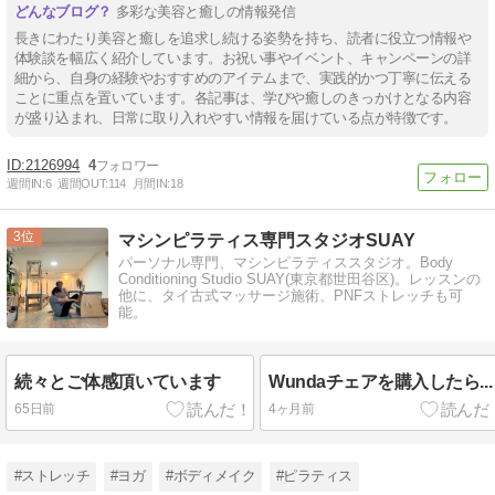
多彩な美容と癒しの情報発信
長きにわたり美容と癒しを追求し続ける姿勢を持ち、読者に役立つ情報や
体験談を幅広く紹介しています。お祝い事やイベント、キャンペーンの詳
細から、自身の経験やおすすめのアイテムまで、実践的かつ丁寧に伝える
ことに重点を置いています。各記事は、学びや癒しのきっかけとなる内容
が盛り込まれ、日常に取り入れやすい情報を届けている点が特徴です。
2126994
4
週間IN:
6
週間OUT:
114
月間IN:
18
3
マシンピラティス専門スタジオSUAY
パーソナル専門、マシンピラティススタジオ。Body
Conditioning Studio SUAY(東京都世田谷区)。レッスンの
他に、タイ古式マッサージ施術、PNFストレッチも可
能。
続々とご体感頂いています
Wundaチェアを購入したら...
65日前
4ヶ月前
#ストレッチ
#ヨガ
#ボディメイク
#ピラティス