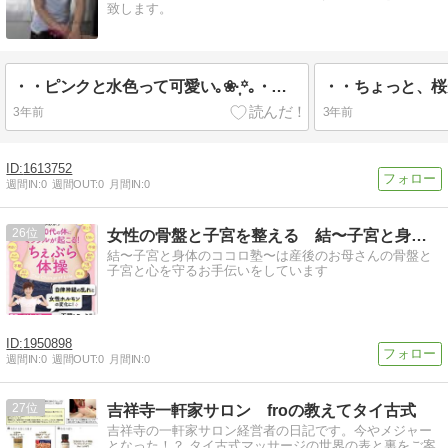
致します。
・・ピンクと水色って可愛い｡❀·̩͙꙳｡・似た様な写真だけど、お気に入りなので(*...
3年前
3年前
1613752
週間IN:
0
週間OUT:
0
月間IN:
0
26
女性の骨盤と子宮を整える 結〜子宮と身体のココロ塾〜
結〜子宮と身体のココロ塾〜は産後のお母さんの骨盤と
子宮と心を守るお手伝いをしています
1950898
週間IN:
0
週間OUT:
0
月間IN:
0
27
吉祥寺一軒家サロン froの教えてタイ古式
吉祥寺の一軒家サロン経営者の日記です。今やメジャー
となった！？ タイ古式マッサージの世界の表と裏をご案