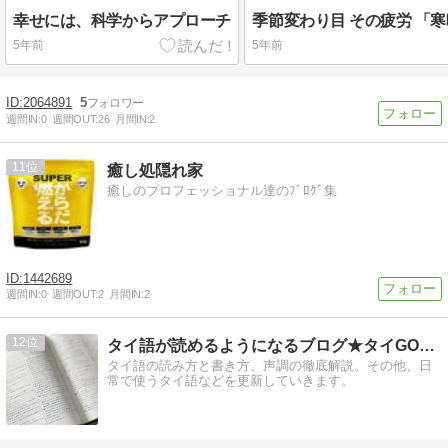
幸せには、科学からアプローチ
5年前
5年前
2064891
5
週間IN:
0
週間OUT:
26
月間IN:
2
11
癒し処隠れ家
癒しのプロフェッショナル達のﾌﾞﾛｸﾞ集
1442689
週間IN:
0
週間OUT:
2
月間IN:
2
12
タイ語が読めるようになるブログ★タイGOリアン
タイ語の読み方と書き方、声調の徹底解説。その他、日
常で使うタイ語などを更新していきます。