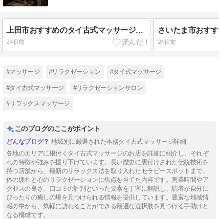
上田市おすすめのタイ古式マッサージ10選【2026年最新】
24日前
24日前
#マッサージ
#リラクゼーション
#タイ式マッサージ
#タイ古式マッサージ
#リラクゼーションサロン
#リラックスマッサージ
このブログのここがポイント
地域別に厳選された本格タイ古式マッサージ詳細
各地のエリアに根付くタイ古式マッサージのお店を詳細に紹介し、それぞ
れの特徴や強みを掘り下げています。長い歴史に裏付けされた伝統技術を
持つ店舗から、最新のリラックス法を取り入れたセラピースポットまで、
体の疲れと心のリラクゼーションに焦点を当てた内容です。営業時間やア
クセスの良さ、口コミの評判といった要素を丁寧に解説し、読者が自分に
ぴったりの癒しの場を見つけられる情報を提供しています。豊富な地域情
報の中から、気軽に訪れることができる最適な選択肢を見つける手助けと
なる構成です。