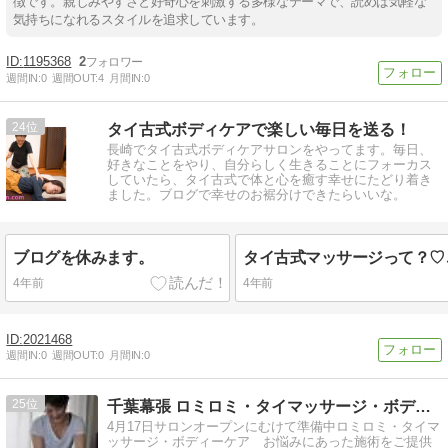
徴です。親しみやすさと好奇心を刺激する多様なテーマで、読めば気軽な
気持ちになれるスタイルを追求しています。
1195368
2
週間IN:
0
週間OUT:
4
月間IN:
0
24
タイ古式ボディケアで楽しい毎日を送る！
長崎でタイ古式ボディケアサロンをやってます。毎日、
好きなことをやり、自分らしく生きることにフォーカス
していたら、タイ古式で体と心を癒す幸せにたどり着き
ました。ブログで幸せのお裾分けできたらいいな。
ブログを休みます。
4年前
4年前
2021468
週間IN:
0
週間OUT:
0
月間IN:
0
25
千葉幕張 ロミロミ・タイマッサージ・ボディケア
4月17日サロンオープンにむけて準備中ロミロミ・タイマ
ッサージ・ボディーケア お悩みにあった施術をご提供