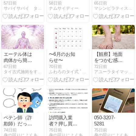
なりました☆
殿下が薨去
57日前
58日前
65日前
サバイサバイ タイ古式マッサージ&セラピストスクール
ナムサイディー
マシンピラティス専門スタジオSUAY
エーテル体は
〜6月のお知
【観察】地面
肉体から簡単
らせ〜
をつかむ感覚
に入れる？
が戻ってきた
67日前
70日前
72日前
タイ古式施術をするとあなたはどうなってしまうのか？！
ふわろのタイ式 ﾟ+.*ふわろぐ.+.ﾟ*
アユーラタイマッサージスクール
ペテン師（詐
訪問購入業
050-3207-
欺師）だって
者？押し買い
5281
生活があるの
業者？
74日前
75日前
75日前
身の回りによくある詐欺について
身の回りによくある詐欺について
身の回りによくある詐欺について
で捕まりたく