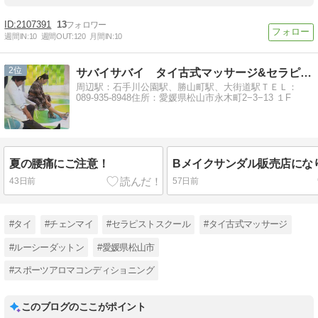
2107391
13
週間IN:
10
週間OUT:
120
月間IN:
10
2
サバイサバイ タイ古式マッサージ&セラピストスクール
周辺駅：石手川公園駅、勝山町駅、大街道駅ＴＥＬ：
089-935-8948住所：愛媛県松山市永木町2−3−13 １F
夏の腰痛にご注意！
Bメイクサンダル販売店にな
43日前
57日前
#タイ
#チェンマイ
#セラピストスクール
#タイ古式マッサージ
#ルーシーダットン
#愛媛県松山市
#スポーツアロマコンディショニング
このブログのここがポイント