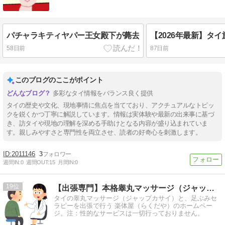
パチャラキティヤパー王女殿下が薨去
58日前
87日前
このブログのここがポイント
多彩なタイ情報をバランス良く提供
タイの歴史や文化、現地事情に焦点を当てており、アクチュアルなトピッ
クを鋭くかつ丁寧に解説しています。情報は実体験や最新の出来事に基づ
き、訪タイや現地の理解を深める手助けとなる内容が盛り込まれていま
す。親しみやすさと専門性を両立させ、読者の好奇心を刺激します。
2011146
3
週間IN:
0
週間OUT:
15
月間IN:
0
19
【出張専門】本格睾丸マッサージ（ジャップカサイ）
タイの睾丸マッサージ（ジャップカサイ）と、足ぶみセ
ラピーを出張で行う 楽体屋（らくだや）のホームペー
ジ。注：性的なサービスは一切行っておりません。