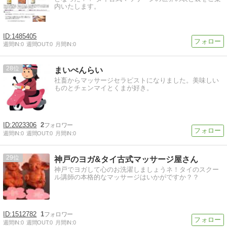
内いたします。
1485405
週間IN:
0
週間OUT:
0
月間IN:
0
28
まいぺんらい
社畜からマッサージセラピストになりました。美味しい
ものとチェンマイとくまが好き。
2023306
2
週間IN:
0
週間OUT:
0
月間IN:
0
29
神戸のヨガ&タイ古式マッサージ屋さん
神戸でヨガして心のお洗濯しましょうネ！タイのスクー
ル講師の本格的なマッサージはいかがですか？？
1512782
1
週間IN:
0
週間OUT:
0
月間IN:
0