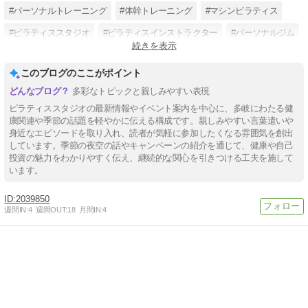
#パーソナルトレーニング
#体幹トレーニング
#マシンピラティス
#ピラティススタジオ
#ピラティスインストラクター
#パーソナルジム
続きを表示
#プライベートレッスン
#タイ古式マッサージ
このブログのここがポイント
多彩なトピックと親しみやすい表現
ピラティススタジオの最新情報やイベント案内を中心に、多岐にわたる健
康関連や季節の話題を軽やかに伝える構成です。親しみやすい言葉遣いや
身近なエピソードを取り入れ、読者が気軽に参加したくなる雰囲気を創出
しています。季節の夜空の話やキャンペーンの紹介を通じて、健康や自己
投資の魅力をわかりやすく伝え、継続的な関心を引きつける工夫を施して
います。
2039850
週間IN:
4
週間OUT:
18
月間IN:
4