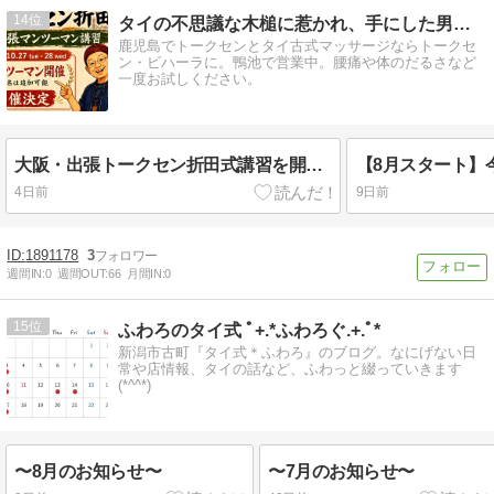
14
タイの不思議な木槌に惹かれ、手にした男の物語
鹿児島でトークセンとタイ古式マッサージならトークセ
ン・ビハーラに。鴨池で営業中。腰痛や体のだるさなど
一度お試しください。
大阪・出張トークセン折田式講習を開催します♪
4日前
9日前
1891178
3
週間IN:
0
週間OUT:
66
月間IN:
0
15
ふわろのタイ式 ﾟ+.*ふわろぐ.+.ﾟ*
新潟市古町『タイ式＊ふわろ』のブログ。なにげない日
常や店情報、タイの話など、ふわっと綴っていきます
(*^^*)
〜8月のお知らせ〜
〜7月のお知らせ〜