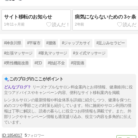
サイト移転のお知らせ
病気にならないための 3ヶ条
1年11ヶ月前
2年前
#神奈川県
#平塚市
#腰痛
#ジャップカサイ
#足ぶみセラピー
#出張マッサージ
#睾丸マッサージ
#タイ式マッサージ
#男性機能改善
#ED
#勃起不全
#背面痛
このブログのここがポイント
リーズナブルなサロン料金案内とお得情報、健康維持に役
立つアドバイスやキャンペーン内容、便利なサイト移転案内を掲載
レンタルサロンの最新情報や料金体系を詳細に紹介しつつ、健康を保つた
めのコツや季節ごとの対策も紹介しています。特に施術やサロン利用の情
報は丁寧に解説し、読者の暮らしに役立つお得情報も満載です。また、外
部リンクやキャンペーン情報も適宜盛り込み、役立つ内容を多角的に伝え
ています。
1854017
5