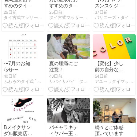
すめのタイ古
すすめのタイ
スンスケジュ
式マッサージ
古式マッサー
ール＆レッス
25日前
25日前
37日前
タイ古式マッサージマガジン
タイ古式マッサージマガジン
バリニーズ・タイ古式スクール/日本BTHセラピスト協会
10選【2026年
ジ10選【2026
ンモデル募集
最新】
年最新】
〜7月のお知
夏の腰痛にご
【変化】少し
らせ〜
注意！
前の自分な
ら、選ばなか
40日前
43日前
54日前
ふわろのタイ式 ﾟ+.*ふわろぐ.+.ﾟ*
サバイサバイ タイ古式マッサージ&セラピストスクール
アユーラタイマッサージスクール
った服
Bメイクサン
パチャラキテ
続々とご体感
ダル販売店に
ィヤパー王女
頂いています