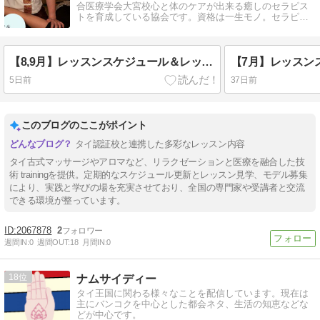
合医療学会大宮校心と体のケアが出来る癒しのセラピス
トを育成している協会です。資格は一生モノ。セラピス
トとしてのあり方を学べます。
【8,9月】レッスンスケジュール＆レッスンモデル募集
5日前
37日前
このブログのここがポイント
タイ認証校と連携した多彩なレッスン内容
タイ古式マッサージやアロマなど、リラクゼーションと医療を融合した技
術 trainingを提供。定期的なスケジュール更新とレッスン見学、モデル募集
により、実践と学びの場を充実させており、全国の専門家や受講者と交流
できる環境が整っています。
2067878
2
週間IN:
0
週間OUT:
18
月間IN:
0
18
ナムサイディー
タイ王国に関わる様々なことを配信しています。現在は
主にバンコクを中心とした都会ネタ、生活の知恵などな
どが中心です。