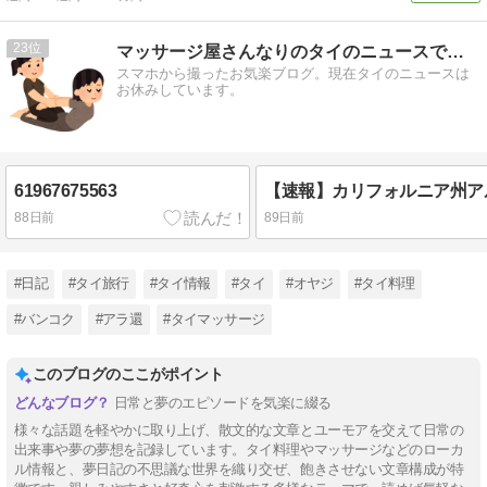
23
マッサージ屋さんなりのタイのニュースです。
スマホから撮ったお気楽ブログ。現在タイのニュースは
お休みしています。
61967675563
88日前
89日前
#日記
#タイ旅行
#タイ情報
#タイ
#オヤジ
#タイ料理
#バンコク
#アラ還
#タイマッサージ
このブログのここがポイント
日常と夢のエピソードを気楽に綴る
様々な話題を軽やかに取り上げ、散文的な文章とユーモアを交えて日常の
出来事や夢の夢想を記録しています。タイ料理やマッサージなどのローカ
ル情報と、夢日記の不思議な世界を織り交ぜ、飽きさせない文章構成が特