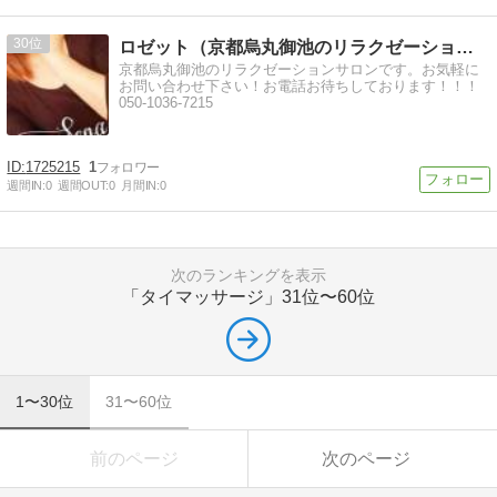
30
ロゼット（京都烏丸御池のリラクゼーションサロン）のブログ
京都烏丸御池のリラクゼーションサロンです。お気軽に
お問い合わせ下さい！お電話お待ちしております！！！
050-1036-7215
1725215
1
週間IN:
0
週間OUT:
0
月間IN:
0
次のランキングを表示
「タイマッサージ」
31位〜60位
1〜30位
31〜60位
前のページ
次のページ