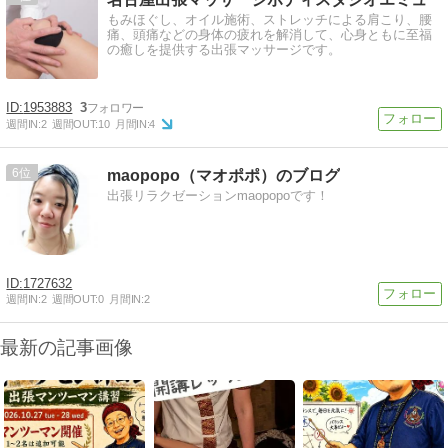
もみほぐし、オイル施術、ストレッチによる肩こり、腰
痛、頭痛などの身体の疲れを解消して、心身ともに至福
の癒しを提供する出張マッサージです。
1953883
3
週間IN:
2
週間OUT:
10
月間IN:
4
6
maopopo（マオポポ）のブログ
出張リラクゼーションmaopopoです！
1727632
週間IN:
2
週間OUT:
0
月間IN:
2
最新の記事画像