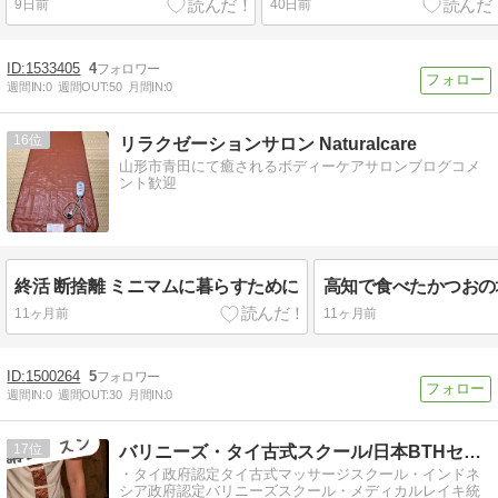
9日前
40日前
1533405
4
週間IN:
0
週間OUT:
50
月間IN:
0
16
リラクゼーションサロン Naturalcare
山形市青田にて癒されるボディーケアサロンブログコメ
ント歓迎
終活 断捨離 ミニマムに暮らすために
高知で食べたかつおの塩
11ヶ月前
11ヶ月前
1500264
5
週間IN:
0
週間OUT:
30
月間IN:
0
17
バリニーズ・タイ古式スクール/日本BTHセラピスト協会
・タイ政府認定タイ古式マッサージスクール・インドネ
シア政府認定バリニーズスクール・メディカルレイキ統