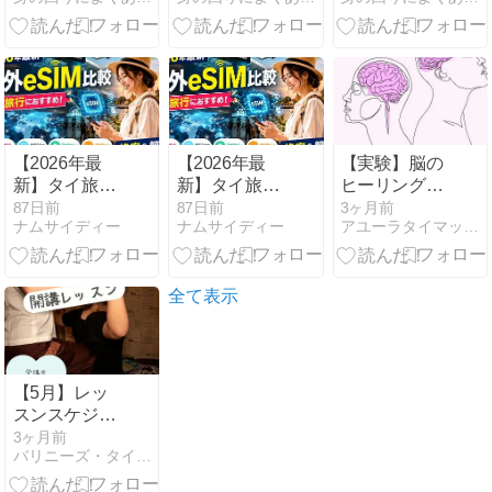
ない！？
【2026年最
【2026年最
【実験】脳の
新】タイ旅行
新】タイ旅行
ヒーリングを
にも最適！格
にも最適！格
始めてみた
87日前
87日前
3ヶ月前
ナムサイディー
ナムサイディー
アユーラタイマッサージスクール
安で便利なお
安で便利なお
すすめ海外
すすめ海外
eSIM比較ラン
eSIM比較ラン
キング
キング
全て表示
【5月】レッ
スンスケジュ
ール＆レッス
3ヶ月前
バリニーズ・タイ古式スクール/日本BTHセラピスト協会
ンモデル募集