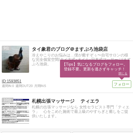
9
タイ象君のブログ＠ますぷろ池袋店
冷えやこりのお悩みは…僕が癒すぞぅ〜自宅サロンの様
な完全個室空間/タイ古式･オイル･日本式マッサージ/ます
ぷろ池袋。
【Tips】気になるブログをフォロー。

登録不要。更新を逃さずキャッチ！
閉じる
1593851
週間IN:
0
週間OUT:
20
月間IN:
5
10
札幌出張マッサージ ティエラ
札幌の出張マッサージなら 女性セラピスト専門「ティエ
ラ」 心をこめた施術で最上級のやすらぎと癒しをご提
供いたします。