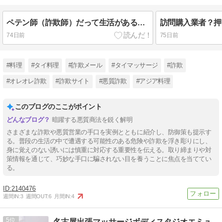
ペテン師（詐欺師）だって生活があるので捕まりたくない！？
訪問購入業者？押
74日前
75日前
#料理
#タイ料理
#詐欺メール
#タイマッサージ
#詐欺
#オレオレ詐欺
#詐欺サイト
#悪質詐欺
#アジア料理
このブログのここがポイント
暗躍する悪質商法を鋭く解明
さまざまな詐欺や悪質営業の手口を実例とともに紹介し、防御策も提示す
る。普段の生活の中で遭遇する可能性のある危険や詐欺を浮き彫りにし、
身に覚えのない誘いには慎重に対応する重要性を伝える。取り締まりや対
策情報を通じて、巧妙な手口に騙されない目を養うことに焦点を当ててい
る。
2140476
週間IN:
3
週間OUT:
6
月間IN:
4
5
名古屋出張マッサージボディスタジオエミュ