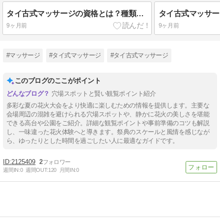
タイ古式マッサージの資格とは？種類や取得方法を解説
9ヶ月前
9ヶ月前
#マッサージ
#タイ式マッサージ
#タイ古式マッサージ
このブログのここがポイント
穴場スポットと賢い観覧ポイント紹介
多彩な夏の花火大会をより快適に楽しむための情報を提供します。主要な
会場周辺の混雑を避けられる穴場スポットや、静かに花火の美しさを堪能
できる高台や公園をご紹介。詳細な観覧ポイントや事前準備のコツも解説
し、一味違った花火体験へと導きます。祭典のスケールと風情を感じなが
ら、ゆったりとした時間を過ごしたい人に最適なガイドです。
2125409
2
週間IN:
0
週間OUT:
120
月間IN:
0