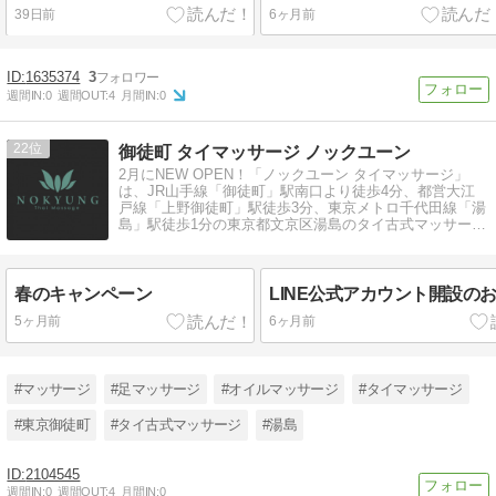
39日前
6ヶ月前
1635374
3
週間IN:
0
週間OUT:
4
月間IN:
0
22
御徒町 タイマッサージ ノックユーン
2月にNEW OPEN！「ノックユーン タイマッサージ」
は、JR山手線「御徒町」駅南口より徒歩4分、都営大江
戸線「上野御徒町」駅徒歩3分、東京メトロ千代田線「湯
島」駅徒歩1分の東京都文京区湯島のタイ古式マッサージ
店です。
春のキャンペーン
LINE公式アカウント開設の
5ヶ月前
6ヶ月前
#マッサージ
#足マッサージ
#オイルマッサージ
#タイマッサージ
#東京御徒町
#タイ古式マッサージ
#湯島
2104545
週間IN:
0
週間OUT:
4
月間IN:
0