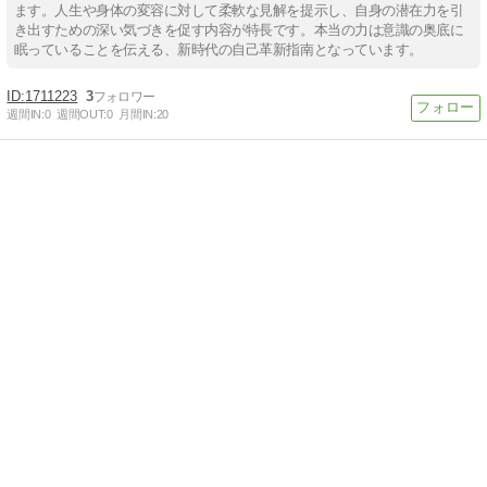
ます。人生や身体の変容に対して柔軟な見解を提示し、自身の潜在力を引
き出すための深い気づきを促す内容が特長です。本当の力は意識の奥底に
眠っていることを伝える、新時代の自己革新指南となっています。
1711223
3
週間IN:
0
週間OUT:
0
月間IN:
20