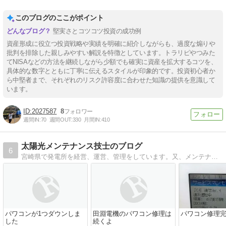
このブログのここがポイント
堅実さとコツコツ投資の成功例
資産形成に役立つ投資戦略や実績を明確に紹介しながらも、過度な煽りや
批判を排除した親しみやすい解説を特徴としています。トラリピやつみた
てNISAなどの方法を継続しながら少額でも確実に資産を拡大するコツを、
具体的な数字とともに丁寧に伝えるスタイルが印象的です。投資初心者か
ら中堅者まで、それぞれのリスク許容度に合わせた知識の提供を意識して
います。
2027587
8
週間IN:
70
週間OUT:
330
月間IN:
410
太陽光メンテナンス技士のブログ
6
宮崎県で発電所を経営、運営、管理をしています。又、メンテナンス、除草もやっております。 現在10基を運営中、仕込みは3基ありますが、全部連携するのはいつのことやらです。 電気の事、運営の事、管理の事などを書いていきたいと思います。
パワコンが1つダウンしま
田淵電機のパワコン修理は
パワコン修理
した
続くよ