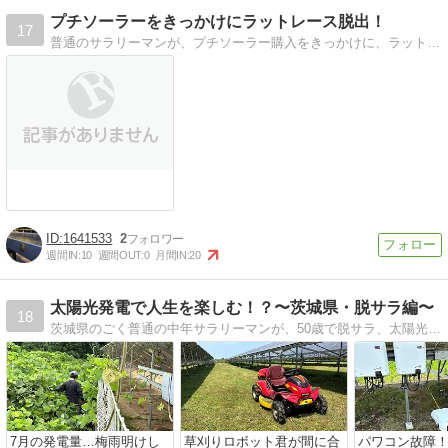
プチソーラーをきっかけにラットレース脱出！
17
普通のサラリーマンが、プチソーラー購入をきっかけに、ラットレース脱出の糸口が見えたというブログです。
1641533
2
週間IN:
10
週間OUT:
0
月間IN:
20
太陽光発電で人生を楽しむ！？〜茨城県・脱サラ編〜
18
茨城県のごく普通の中年サラリーマンが、50歳で脱サラ、太陽光発電をベースに人生をより楽しむために奮闘中！採算性のある事業を模索中...
7月の発電量…梅雨明けし
草刈りロボット君が間に合
パワコン故障