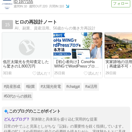
1977155
週間IN:
10
週間OUT:
220
月間IN:
110
ヒロの再設計ノート
15
AI、副業、資産活用。56歳からの働き方再設計
低圧太陽光を売却査定した
【初心者向け】ConoHa
実家跡地の活
ら驚きの1,800万円
WINGでWordPressブログ
｜再建築不可
を始める方法｜迷いやすい
を「低圧太陽
3日前
25日前
29日前
5つのポイントを50代の実
決した実例と
体験で解説
#資産形成
#副業
#太陽光発電
#chatgpt
#ai活用
#50代からの挑戦
このブログのここがポイント
実体験と具体策を盛り込む実用的な提案
日常の中でふと見落としがちな『記録』の重要性を鋭く指摘しています。
仕事の忙しさや長期的な視点の必要性を描きながら、実体験をもとに具体