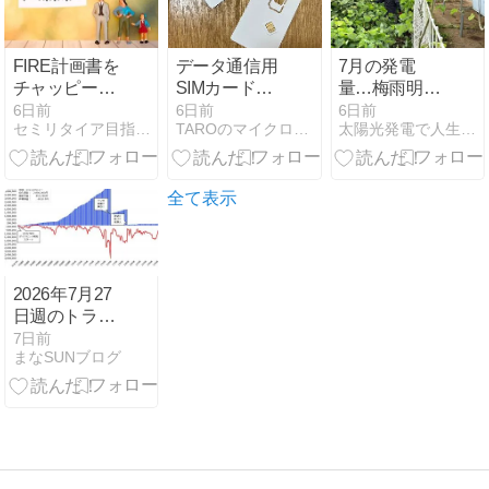
び方
FIRE計画書を
データ通信用
7月の発電
チャッピーに
SIMカード交
量…梅雨明け
評価してもら
換完了
したの
6日前
6日前
6日前
セミリタイア目指し太陽光・株投資に奮闘中！
TAROのマイクロソーラー備忘録
太陽光発電で人生を楽しむ！？〜茨城県・脱サラ編〜
いました
に・・・(>_
全て表示
2026年7月27
日週のトラリ
ピ実績と戦略
7日前
まなSUNブログ
【263週目】