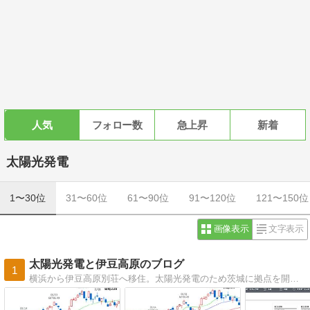
人気
フォロー数
急上昇
新着
太陽光発電
1〜30位
31〜60位
61〜90位
91〜120位
121〜150位
画像表示
文字表示
太陽光発電と伊豆高原のブログ
1
横浜から伊豆高原別荘へ移住。太陽光発電のため茨城に拠点を開設。太陽光発電と伊豆高原・霞ヶ浦近辺の情報やDIY、株式投資の情報を掲載。