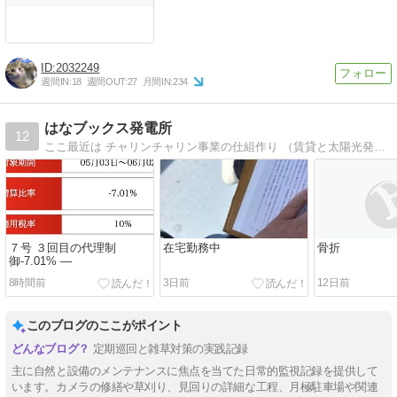
2032249
週間IN:
18
週間OUT:
27
月間IN:
234
はなブックス発電所
12
ここ最近は チャリンチャリン事業の仕組作り （賃貸と太陽光発電）に ド・はまり中!!
７号 ３回目の代理制
在宅勤務中
骨折
御-7.01% ―
8時間前
3日前
12日前
このブログのここがポイント
定期巡回と雑草対策の実践記録
主に自然と設備のメンテナンスに焦点を当てた日常的監視記録を提供して
います。カメラの修繕や草刈り、見回りの詳細な工程、月極駐車場や関連