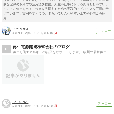
的な記録の取り方や活用法を提案。人生や仕事における見落としやすいポ
イントに焦点を当て、未来を見据えるための実践的アドバイスを丁寧に伝
えています。実例を交えつつ、誰もが取り入れやすい工夫や心構えも紹
介。
2140951
週間IN:
10
週間OUT:
26
月間IN:
46
再生電源開発株式会社のブログ
16
再生可能エネルギーの普及をサポートします。 欧州の最新再生可能エネルギー情報の提供、発電所開発のコンサルティング、省エネ機器の販売、中古機器の販売、除草作業
1922925
週間IN:
10
週間OUT:
10
月間IN:
20