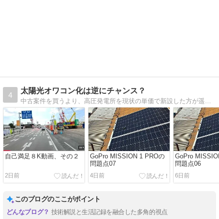
太陽光オワコン化は逆にチャンス？
4
中古案件を買うより、高圧発電所を現状の単価で新設した方が遥かに良いことに気付いてしまった。太陽光発電に取りつかれてしまった者のブログです。
自己満足８K動画、その２
GoPro MISSION 1 PROの
GoPro MISSI
問題点07
問題点06
2日前
4日前
6日前
このブログのここがポイント
技術解説と生活記録を融合した多角的視点