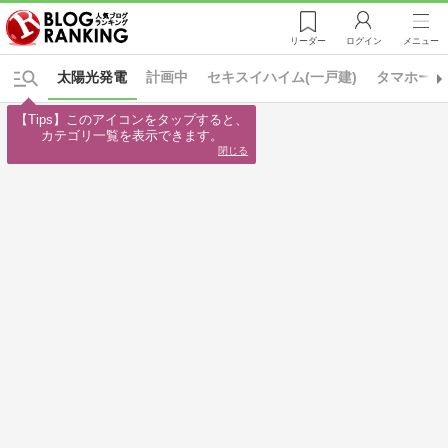
リーダー
ログイン
メニュー
太陽光発電
計画中
セキスイハイム(一戸建)
タマホーム
【Tips】このアイコンをタップすると、

カテゴリ一覧を表示できます。
閉じる