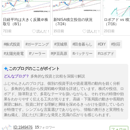
日経平均は大きく反騰＠株
新NISA積立投信の状況
ロボアド vs 
取引（8/1）
（7/24）
（7/16）
7日前
15日前
23日前
#株式投資
#ガーデニング
#茨城県
#田舎暮らし
#DIY
#別荘
#太陽光発電
#ソーラー
#伊豆高原
#バッテリー
#ロボアド
このブログのここがポイント
多角的な投資と比較を深掘り解説
ふじやんさんのブログは、個別の投資手法や資産運用の動向を鋭く分析
し、多角的な視点から投資戦略や実績を詳述しています。株式や投信、ロ
ボアド、除草剤まで、多彩なテーマを扱いながらも、それぞれの特徴や効
果をわかりやすく伝える工夫が光ります。高値・下落局面の動きや長期的
展望に触れ、投資に対する理解と興味を深めるきっかけを提供しているの
が特徴です。シンプルな言葉選びでありながら、情報の奥行きと実用性を
兼ね備え、読むたびに新たな発見と見識の広がりを感じられます。
1949476
15