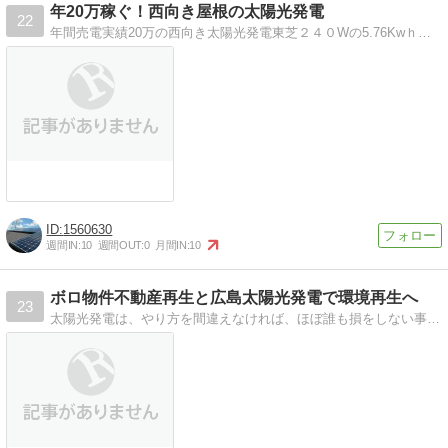
年20万稼ぐ！西向き屋根の太陽光発電
22
年間売電実績20万の西向き太陽光発電東芝２４０Wの5.76Kwｈで西向きながら年20万売電。６年回収が目標です！
1560630
週間IN:
10
週間OUT:
0
月間IN:
10
ボロ物件不動産再生と広島太陽光発電で環境再生へ
23
太陽光発電は、やり方を間違えなければ、ほぼ誰も損をしない事業です。クリーンエネルギー創出、耕作放棄地解消、自治会税収UP！！