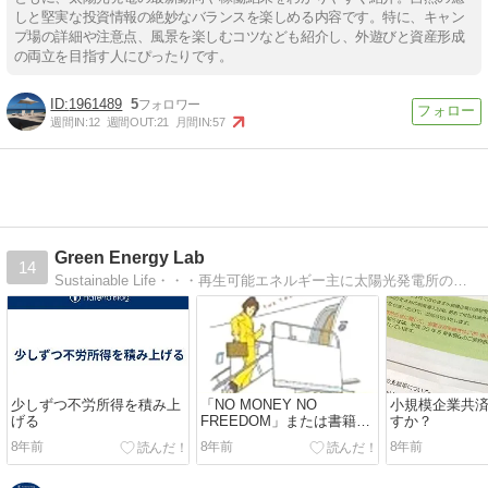
しと堅実な投資情報の絶妙なバランスを楽しめる内容です。特に、キャン
プ場の詳細や注意点、風景を楽しむコツなども紹介し、外遊びと資産形成
の両立を目指す人にぴったりです。
1961489
5
週間IN:
12
週間OUT:
21
月間IN:
57
Green Energy Lab
14
Sustainable Life・・・再生可能エネルギー主に太陽光発電所の運営記録です。
少しずつ不労所得を積み上
「NO MONEY NO
小規模企業共
げる
FREEDOM」または書籍紹
すか？
介
8年前
8年前
8年前