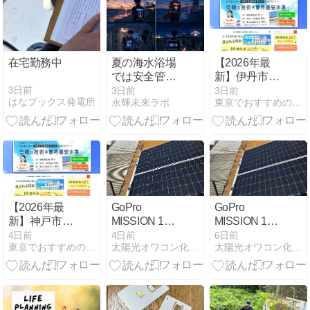
働で備え 夕方
にはリスク：
日経
在宅勤務中
夏の海水浴場
【2026年最
では安全管理
新】伊丹市の
が重要
太陽光発電お
3日前
3日前
3日前
はなブックス発電所
永輝未来ラボ
東京でおすすめの蓄電池業者19選！補助金サポートや口コミ
すすめ業者6
選｜補助金情
報・費用・メ
ーカー比較・
失敗しない選
び方
【2026年最
GoPro
GoPro
新】神戸市の
MISSION 1
MISSION 1
太陽光発電お
PROの問題点
PROの問題点
4日前
4日前
6日前
東京でおすすめの蓄電池業者19選！補助金サポートや口コミ
太陽光オワコン化は逆にチャンス？
太陽光オワコン化は逆にチャンス？
すすめ業者6
07
06
選｜補助金情
報・費用・メ
ーカー比較・
失敗しない選