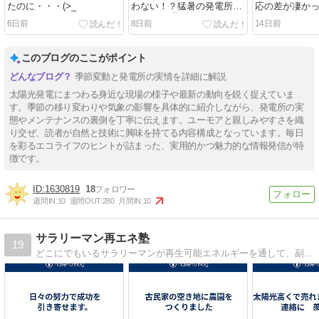
たのに・・・(>_
わない！？猛暑の発電所
応の差が凄かった…
で“まさお君”出動！d(^-^)
6日前
8日前
14日前
このブログのここがポイント
季節変動と発電所の実情を詳細に解説
太陽光発電にまつわる身近な現場の様子や最新の動向を鋭く捉えていま
す。季節の移り変わりや気象の影響を具体的に紹介しながら、発電所の実
態やメンテナンスの裏側を丁寧に伝えます。ユーモアと親しみやすさを織
り交ぜ、読者が自然と技術に興味を持てる内容構成となっています。毎日
を彩るエコライフのヒントが詰まった、実用的かつ魅力的な情報発信が特
徴です。
1630819
18
週間IN:
10
週間OUT:
280
月間IN:
10
サラリーマン再エネ塾
19
どこにでもいるサラリーマンが再生可能エネルギーを通して、副収入を得ながら自然環境の改善、再生を願い奮闘しております。