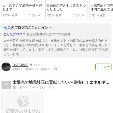
日々の努力で成功を引き寄
古民家の空き地に農園をつ
太陽光高くで
せます。
くりました
仲間の連絡に 
1年3ヶ月前
1年3ヶ月前
1年3ヶ月前
このブログのここがポイント
身近な事例や投資のコツを紹介
日光事業や不動産投資をはじめ、多角的な収入源拡大の工夫を伝える内容
です。具体的な活動や資金管理のアイデアを通じて、着実な成長を目指す
裏側を紹介しています。実務に役立つ情報とともに、行動の重要性も強調
しています。
2028850
9
週間IN:
10
週間OUT:
50
月間IN:
10
太陽光で地元埼玉に貢献したい〜目指せ！エネルギーの地産地消〜
20
作れるだけ、作っていこう！