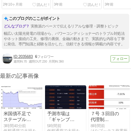
2年10ヶ月前
3年前
3年前
このブログのここがポイント
実務派のペースで伝えるリアルな修理・調整トピック
幅広い太陽光発電の現場から、パワーコンディショナーのトラブル対処法
やネット接続の工夫、修理の裏側、金融の動きまで、実践的な内容を丁寧
に発信。専門知識と経験を活かした、信頼できる情報が満載の内容です。
2035683
6
週間IN:
70
週間OUT:
230
月間IN:
390
最新の記事画像
米国債不足で
予測市場は
７号 ３回目の
ステーブルコ
「ギャンブ
代理制
イン需要が高
ル」から「政
御-7.01% ―
3時間40分前
5時間前
8時間前
仮想通貨で大損を避け、副業で稼ぐためのMoneyまとめ情報館
仮想通貨で大損を避け、副業で稼ぐためのMoneyまとめ情報館
はなブックス発電所