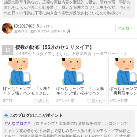
施設の除草作業など、広範な実務内容を継続的に報告。晴れや雨、季節の
変化をはらんだ巡回活動を通じ、身近な管理のコツと工夫を伝授。与えら
れた日々の作業に丁寧に向き合う姿勢が反映されているのが特徴です。
2017463
5
週間IN:
16
週間OUT:
224
月間IN:
80
複数の財布【55才のセミリタイア】
13
2019年セミリタイアしました。不動産投資（一棟アパート・太陽光発電）、株式投資、銀行の資本参加などセミリタイアを目指す人たちへ情報を発信しています。
ぼっちキャンプ：「大洗キ
ぼっちキャンプ：「上大島
ぼっちキャン
ャンプ場」ハンモックに揺
キャンプ場」松林でハンモ
「月川荘キャ
られ土星を探して！
ックに揺られて入道雲をボ
ト環境は最高
2年前
2年1ヶ月前
2年1ヶ月前
ッーと眺めて過ごすんです
ャンパーには
このブログのここがポイント
ソロキャンプと太陽光の投資情報を両立したコンテンツ
キャンプ初心者から中級者まで楽しめる一人旅の釣りやアウトドア体験と
ともに、太陽光発電の最新動向や稼働結果をわかりやすく紹介。自然の癒