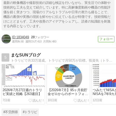
最新の映像機器や撮影技術の詳細な検証を行いながら、実生活での体験や
技術的な工夫も交えて紹介しています。特に高解像度動画や機器の性能評
価を鋭く突きつつ、現場のリアルなトラブルや日常の努力も綴ることで、
機器の裏側や実務の現状を鮮やかに伝えている点が特徴です。技術情報だ
けにとどまらず、工夫や改善のアイデアをシェアし、読者の知識欲を刺激
する内容となっています。
1834049
28
週間IN:
80
週間OUT:
410
月間IN:
480
まなSUNブログ
5
トラリピで月33万達成。トラリピで月50万が目標。投資先（トラリピ・SP500・NFT）太陽光発電など
2026年7月27日週のトラリ
【2026年7月】95ヶ月前貯
つみたてNISAと
ピ実績と戦略【263週目】
金ゼロからのポートフォリ
NISAを7年9
オ公開
みた結果【202
7日前
10日前
12日前
#不労所得
#トラリピ