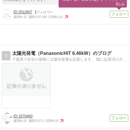
閉じる
2011807
1
週間IN:
32
週間OUT:
200
月間IN:
112
太陽光発電（PanasonicHIT 6.46kW）のブログ
9
千葉県で自宅の屋根に太陽光発電を設置します。 既に設置済の方、これから設置予定の方にも参考になる様、設置した機器の情報や日々の発電量等を発信していきます。
1670460
週間IN:
20
週間OUT:
0
月間IN:
30