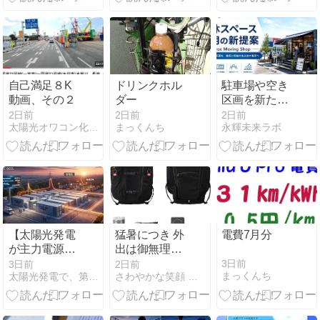
なった会社様
から今後のサ
ポート方針の
お知らせがで
ました。
自己満足８K
ドリンクホル
駐車場や空き
動画、その２
ダー
区画を新たな
店舗へ。
2日前
2日前
2日前
太陽光オワコン化は逆にチャンス？
まっくんち
永輝未来ラボ
BIBox Moving
Shopで始める
遊休スペース
活用
【太陽光発電
猛暑につき 外
電費7月分
が主力電源次
出は御無理
は蓄電池？】
よ！ ②水冷服
3日前
3日前
2日前
まっくんち
太陽光発電で、第二の年金.JP茨城県鹿嶋市赤嶺電研企画ブログ
さわやかな笑顔 発電所
酷暑下の電力
アイスマン
供給、太陽光
PRO-X3 セル
発電と原発稼
マックス