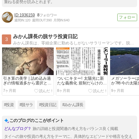
重ねる姿勢が読みとれます。
1936159
8
週間IN:
120
週間OUT:
390
月間IN:
640
みかん課長の脱サラ投資日記
3
みかん課長は、零細企業に勤めるしがないサラリーマンです。脱サラ夢見て果敢に投資にチャレンジし、金融商品から太陽光発電、仮想通貨などなど、不労所得を得る奮闘記です
引き算の美学 | 詰め込み過
ついにキター! 太陽光に新
メガソーラー
ぎの情報過多から選択と集
たな義務化 規制だらけの太
か?昨今の太陽
中への移行
陽光発電所の今後の行方
えてみた
7ヶ月前
8ヶ月前
9ヶ月前
は?
#投資
#脱サラ
#投資日記
#みかん課長
このブログのここがポイント
旅の詳細と投資関連の考え方をバランス良く掲載
タイへの旅や投資の考え方をテーマに、具体的なエピソードや格言を交え