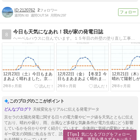
2120762
2
週間IN:
60
週間OUT:
54
月間IN:
297
今日も天気になあれ！我が家の発電日誌
8
ヘーベルハウスに住んでいます。１５年目の外壁の塗り直し工事にあわせて，京セラの太陽光パネルを屋根に設置しました。日々の発電記録を気象情報と綴りたいと思います。
12月23日（土）今日もまあ
12月22日（金）【冬至】今
12月21日（
まあよく晴れました。京セ
日もまあまあよく晴れまし
晴れて陽射し
ラ5.4 wh太陽光発電の報告
た。京セラ5.4 wh太陽光発
りました。京セラ
2年8ヶ月前
2年8ヶ月前
2年8ヶ月前
電の報告
陽光発電の報
このブログのここがポイント
天候変化をリアルに伝える発電データ
京セラの太陽光発電に関する日々の電力量やピーク値を天気とともに伝え
ており、晴れや曇り、雨、台風など多様な気象条件が電力生成にどう影響
しているかを分かりやすく紹介しています。全体的に気候の変動とエネル
ギー収支の関係に焦点を当て、読むだけで環境との関わりを身近に感じら
【Tips】気になるブログをフォロー。

登録不要。更新を逃さずキャッチ！
れる情報となっています。