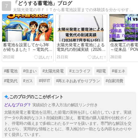
「どうする蓄電池」ブログ
7
太陽光発電の卒ＦＩＴから蓄電池設置までの体験談を分かりやすくお届けします！
蓄電池を設置してから3年
太陽光発電と蓄電池による
住友電工の蓄
が経ちました！ ～電気代の
電気代の削減実績（2026年
～従来品「PO
削減実績について～
7月支払い分）
DEPO® H」
20日前
21日前
28日前
「POWER DE
主な違いは？
#蓄電池
#住まい
#太陽光発電
#エコライフ
#節電
#省エネ
#電気代
#ガス
#卒FIT
#再エネおあずかりプラン
#自家消費
このブログのここがポイント
実績紹介と導入方法の解説リンク付き
太陽光発電と蓄電池を活用した節電の実例を詳しく紹介しています。実績
データや具体的なコスト削減効果に加え、蓄電池の購入場所や比較ポイン
ト、停電時の備えまで多岐にわたるテーマを扱います。専門的な解説を交
えながら、実用的な情報とともに、導入検討の一助となる内容をわかりや
すく提供しています。