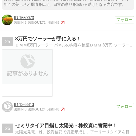
折々の美しさと風情を伝え、日常の彩りを深める助けとなる内容です。
1650073
週間IN:
8
週間OUT:
72
月間IN:
8
8万円でソーラーが手に入る！
25
ＤＭＭ8万円ソーラー パネルの内容を検証ＤＭＭ 8万円 ソーラー パネル の内容を検証！ 口コミ 情報 評価 評判
1363813
週間IN:
8
週間OUT:
24
月間IN:
8
セミリタイア目指し太陽光・株投資に奮闘中！
26
太陽光発電、株、投資信託で資産形成し、アーリーリタイアを目指す道のり