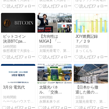
まる──NBER
策を支える情
研究が示す
報インフラ」
「デジタル安
へ──国家にも
全資産」の役
たらす2つの
割
価値とは
【Lituus財団
責任者インタ
ビュー②】
ビットコイン
【方向性は
JOY燃費記録
決済BTCpay
MJGA】「系
７／２９
に重大な脆弱
統用蓄電池」
14時間前
25時間前
25時間前
仮想通貨で大損を避け、副業で稼ぐためのMoneyまとめ情報館
太陽光発電で、第二の年金.JP茨城県鹿嶋市赤嶺電研企画ブログ
まっくんち
性
向け補助金、
経産省が公募
要件を追加：
日経BP
3月分 電気代
太陽光パネ
【日本から撤
ル、「交換し
退した後の対
たら終わり」
応？】ソーラ
31時間前
33時間前
2日前
ヘーベルハウスで家建て替えます
永輝未来ラボ
太陽光発電で、第二の年金.JP茨城県鹿嶋市赤嶺電研企画ブログ
ではありませ
ーエッジの日
ん
本総代理店と