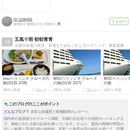
1108406
週間IN:
9
週間OUT:
9
月間IN:
9
五風十雨 郁郁青青
24
太陽光発電の状況、節電などあれこれとガーデニング、家庭菜園、山登り、ハイキング、旅行 など日々の出来事をあれこれと
mscベリッシマ クルーズの
MSCベリッシマ クルーズ
MSCベリッシ
旅(3日目 2/28)
の旅(2日目 2/27)
の旅
2年5ヶ月前
2年5ヶ月前
2年5ヶ月前
このブログのここがポイント
多彩な旅履歴と植物観察のレポート
国内外の温泉巡りやクルーズ体験、古都の日光巡りや自然のハイキングま
で、多岐にわたる旅の記録を綴っています。さらに、庭先の植物や野花の
詳しい観察と育成記録も特徴的。充実した散策や花の紹介を通じて、四季