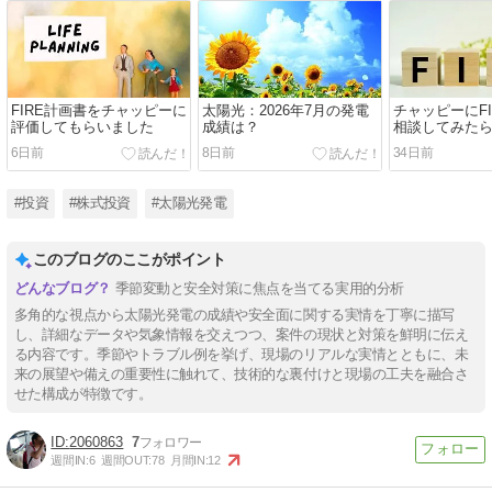
FIRE計画書をチャッピーに
太陽光：2026年7月の発電
チャッピーにF
評価してもらいました
成績は？
相談してみた
よ。。。
6日前
8日前
34日前
#投資
#株式投資
#太陽光発電
このブログのここがポイント
季節変動と安全対策に焦点を当てる実用的分析
多角的な視点から太陽光発電の成績や安全面に関する実情を丁寧に描写
し、詳細なデータや気象情報を交えつつ、案件の現状と対策を鮮明に伝え
る内容です。季節やトラブル例を挙げ、現場のリアルな実情とともに、未
来の展望や備えの重要性に触れて、技術的な裏付けと現場の工夫を融合さ
せた構成が特徴です。
2060863
7
週間IN:
6
週間OUT:
78
月間IN:
12