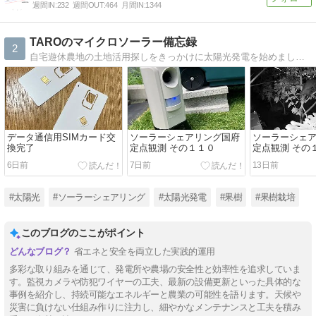
週間IN:
232
週間OUT:
464
月間IN:
1344
TAROのマイクロソーラー備忘録
2
自宅遊休農地の土地活用探しをきっかけに太陽光発電を始めました。在住する神奈川県西部地区は太陽光向けの土地ではありませんが工夫して収益を上げたいと考えています。
データ通信用SIMカード交
ソーラーシェアリング国府
ソーラーシェ
換完了
定点観測 その１１０
定点観測 その
6日前
7日前
13日前
#太陽光
#ソーラーシェアリング
#太陽光発電
#果樹
#果樹栽培
このブログのここがポイント
省エネと安全を両立した実践的運用
多彩な取り組みを通じて、発電所や農場の安全性と効率性を追求していま
す。監視カメラや防犯ワイヤーの工夫、最新の設備更新といった具体的な
事例を紹介し、持続可能なエネルギーと農業の可能性を語ります。天候や
災害に負けない仕組み作りに注力し、細やかなメンテナンスと工夫を積み