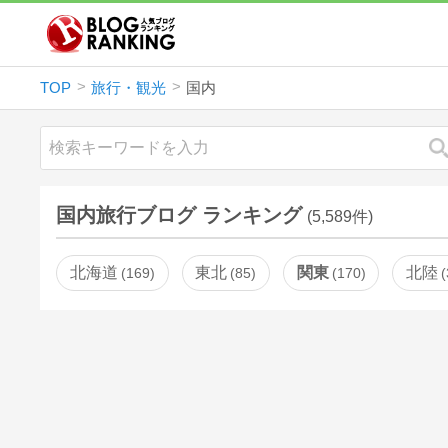
TOP
旅行・観光
国内
国内旅行ブログ ランキング
(5,589件)
北海道
東北
関東
北陸
169
85
170