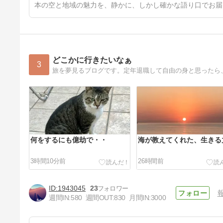
本の空と地域の魅力を、静かに、しかし確かな語り口でお届
どこかに行きたいなぁ
3
旅を夢見るブログです。定年退職して自由の身と思ったら
何をするにも億劫で・・
海が教えてくれた、生きる
3時間10分前
26時間前
1943045
23
週間IN:
580
週間OUT:
830
月間IN:
3000