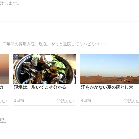
けします。
、二年間の長期入院。現在、やっと退院してリハビリ中・・
力
現場は、歩いてこそ分かる
汗をかかない夏の落とし穴
3日前
4日前
報告