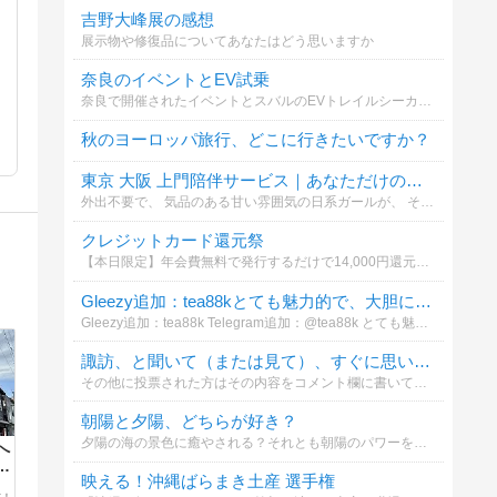
吉野大峰展の感想
展示物や修復品についてあなたはどう思いますか
奈良のイベントとEV試乗
奈良で開催されたイベントとスバルのEVトレイルシーカーの感想について
秋のヨーロッパ旅行、どこに行きたいですか？
東京 大阪 上門陪伴サービス｜あなただけの優しさが間もなく到着します
外出不要で、 気品のある甘い雰囲気の日系ガールが、 そっとあなたの側に現れ、リラックスした感覚的な時間へと導きます。 興味がある方はグーグルで「YL8861」を検索してみてください。想像以上のサプライズが待っています
クレジットカード還元祭
【本日限定】年会費無料で発行するだけで14,000円還元のクレカ案件についてどう思いますか
Gleezy追加：tea88kとても魅力的で、大胆に遊べる子です。
Gleezy追加：tea88k Telegram追加：@tea88k とても魅力的で、大胆に遊べる子です。 思いやりもあり、まさに彼女の代名詞！ 69もこのボディと絶妙にマッチ〜ベッドでは
諏訪、と聞いて（または見て）、すぐに思い浮かぶもの・または行きたいと思う場所は？
その他に投票された方はその内容をコメント欄に書いてくださるとうれしいです。。また、その場合、諏訪地方に近接する場所でついでに行きたいと思う場所などでも結構です。。投票よろしくお願いいたします。。
朝陽と夕陽、どちらが好き？
夕陽の海の景色に癒やされる？それとも朝陽のパワーを感じる？
へ
映える！沖縄ばらまき土産 選手権