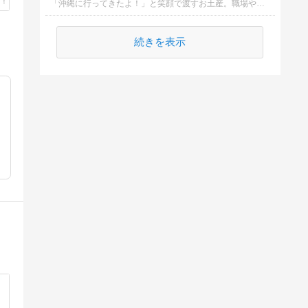
「沖縄に行ってきたよ！」と笑顔で渡すお土産。職場や友人、家族など配る相手が多いと、何を選ぶか迷っちゃいますよね。
続きを表示