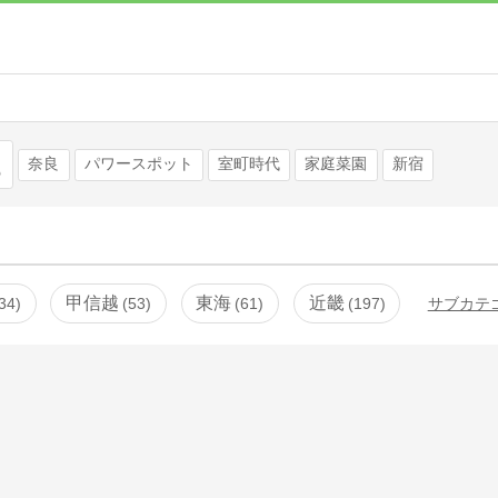
検索
奈良
パワースポット
室町時代
家庭菜園
新宿
甲信越
東海
近畿
34
53
61
197
サブカテ