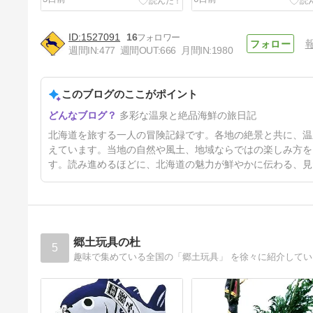
1527091
16
週間IN:
477
週間OUT:
666
月間IN:
1980
このブログのここがポイント
稚内満喫・宗谷岬と生ウニとチ
多彩な温泉と絶品海鮮の旅日記
ャーメン｜北海道縦断ひとり旅
【二日目】
15日前
北海道を旅する一人の冒険記録です。各地の絶景と共に、温
えています。当地の自然や風土、地域ならではの楽しみ方を
す。読み進めるほどに、北海道の魅力が鮮やかに伝わる、見
郷土玩具の杜
5
趣味で集めている全国の「郷土玩具」 を徐々に紹介して