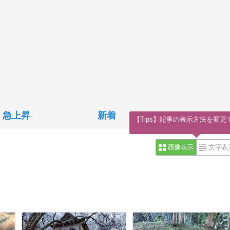
急上昇
新着
【Tips】記事の表示方法を変更
画像表示
文字表