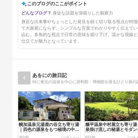
このブログのここがポイント
頭が夏バテに・・ブログ休むか
身近な話題を深掘りした観察力
も・・
5日前
身近な出来事やちょっとした発見を鋭く切り取る視点が特徴
て大袈裟にならず、シンプルな言葉でわかりやすく伝えてい
込む。多角的な視点で日常の意味を掘り下げ、温かな視線と
仕立てが魅力となっています。
あをにの旅日記
4
特に東北の温泉を中心に資料館・博物館を巡るひとり旅の
幌加温泉元湯鹿の谷立ち寄り湯
糠平温泉中村屋立ち寄り湯
｜四色の源泉をもつ秘境の中の
泉掛け流しの秘湯とモダン
秘湯中の秘湯
両立
3日前
6日前