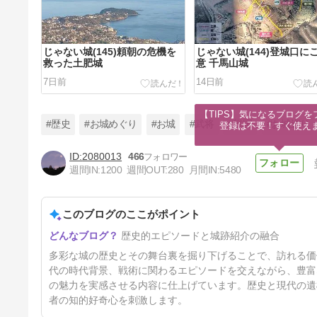
じゃない城(145)頼朝の危機を
じゃない城(144)登城口に
救った土肥城
意 千馬山城
7日前
14日前
【TIPS】気になるブログを
#歴史
#お城めぐり
#お城
#武将
#戦国
#お城巡り
登録は不要！すぐ使え
2080013
466
週間IN:
1200
週間OUT:
280
月間IN:
5480
200名城(12)広大なる近世城郭
福岡城
このブログのここがポイント
35日前
歴史的エピソードと城跡紹介の融合
多彩な城の歴史とその舞台裏を掘り下げることで、訪れる価
代の時代背景、戦術に関わるエピソードを交えながら、豊富
の魅力を実感させる内容に仕上げています。歴史と現代の遺
者の知的好奇心を刺激します。