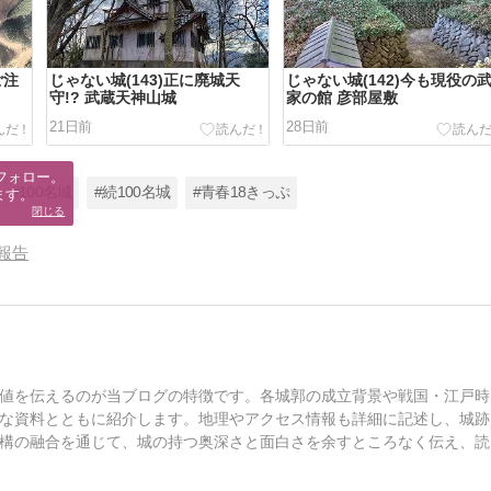
ご注
じゃない城(143)正に廃城天
じゃない城(142)今も現役の
守!? 武蔵天神山城
家の館 彦部屋敷
21日前
28日前
フォロー。

#100名城
#続100名城
#青春18きっぷ
ます。
閉じる
報告
値を伝えるのが当ブログの特徴です。各城郭の成立背景や戦国・江戸時
な資料とともに紹介します。地理やアクセス情報も詳細に記述し、城跡
構の融合を通じて、城の持つ奥深さと面白さを余すところなく伝え、読