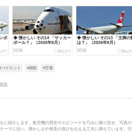
ャンボ
◆ 懐かしい その14 「サッカー
◆ 懐かしい その13 「主脚の
ボール？」（2026年8月）
は？」（2026年8月）
2日前
3日前
#パイロット
#旅館
#空港
報告
もに紹介します。航空機の歴史やエピソードを巧みに織り交ぜ、写真の
テーマに沿い、懐かしさや発見の喜びを伝える工夫に満ちています。日