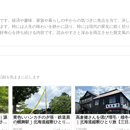
です。経済や趣味、家族や暮らしの中からの気づきに焦点を当て、決し
ます。時には人生の味わいを静かに語り、時には現代の変化に鋭く切り
好奇心を持ち続ける内容です。読みやすさと深みを両立させた散文風の
記録を気ままに記します
｜源
黄色いハンカチの夕張・鉄道員
高倉健さんを偲び増毛・雄冬
さの
の幌舞駅｜北海道縦断ひとり旅
｜北海道縦断ひとり旅【三日
【四日目】
目】
9日前
12日前