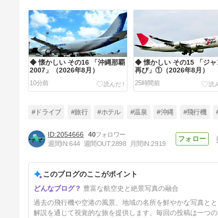
◆ 懐かしい その16 「沖縄那覇
◆ 懐かしい その15 「ジ
2007」（2026年8月）
再び」①（2026年8月）
10分前
25時間前
#ドライブ
#旅行
#ホテル
#温泉
#沖縄
#飛行機
2054666
40
週間IN:
644
週間OUT:
2898
月間IN:
2919
◆ 「ゴーヤーチャンプルー」
を食べた日（2026年8月）
このブログのここがポイント
4日前
豊富な航空史と絶景写真の融合
過去の飛行機や空港の風景、地域の名所を鮮やかな写真とと
解説を通じて視覚的な旅を提供します。毎回の投稿は一つの