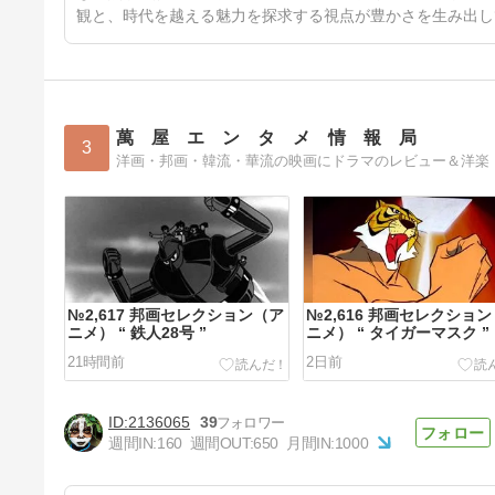
観と、時代を越える魅力を探求する視点が豊かさを生み出し
萬 屋 エ ン タ メ 情 報 局
3
洋画・邦画・韓流・華流の映画にドラマのレビュー＆洋楽
№2,617 邦画セレクション（ア
№2,616 邦画セレクショ
ニメ） “ 鉄人28号 ”
ニメ） “ タイガーマスク ”
21時間前
2日前
2136065
39
週間IN:
160
週間OUT:
650
月間IN:
1000