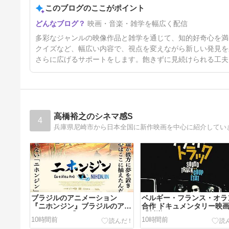
このブログのここがポイント
№2,613 邦画セレクション（ア
映画・音楽・雑学を幅広く配信
ニメ） “ 少年忍者風のフジ丸 ”
5日前
多彩なジャンルの映像作品と雑学を通じて、知的好奇心を満
クイズなど、幅広い内容で、視点を変えながら新しい発見を
さらに広げるサポートをします。飽きずに見続けられる工夫
高橋裕之のシネマ感S
4
兵庫県尼崎市から日本全国に新作映画を中心に紹介してい
ブラジルのアニメーション
ベルギー・フランス・オラ
『ニホンジン』ブラジルのアニ
合作 ドキュメンタリー映
メーション 『ニホンジン』
『叛逆のサウンドトラック
10時間前
10時間前
月７日（金）公開