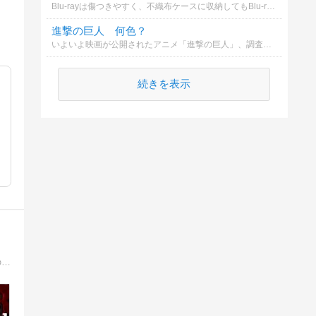
Blu-rayは傷つきやすく、不織布ケースに収納してもBlu-rayの寿命が縮まることがあます。 そのため、ブルーレイをコピーしてバックアップを作成する必要はあります。
進撃の巨人 何色？
いよいよ映画が公開されたアニメ「進撃の巨人」、調査兵団は奇行種を発見した際、何色の爆弾を放つでしょうか？
続きを表示
大阪生まれの大阪育ちで、奥さんの地元である愛媛県に移った四十郎のおっさんが書き綴っていく日記。本ブログではホラー映画以外の作品の感想を綴っております。