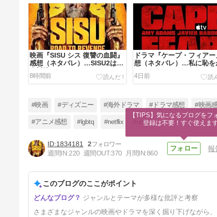
映画『SISU シス 復讐の血闘』
ドラマ『ケープ・フィアー
感想（ネタバレ）…SISU2は老
想（ネタバレ）…私に恥を
人対決
せるな
8時間前
4日前
#映画
#ディズニー
#海外ドラマ
#ドラマ感想
#映画
【TIPS】気になるブログをフォ
#アニメ感想
#lgbtq
#netflix
#unext
登録は不要！すぐ使えま
1834181
2
報
映画『スパイダーマン ブラン
週間IN:
220
週間OUT:
370
月間IN:
860
ド・ニュー・デイ』感想（ネタ
バレ）…大切な人を失っても
6日前
このブログのここがポイント
ジャンルとテーマが多様な批評と考察
さまざまなジャンルの映画やドラマを深く掘り下げながら、