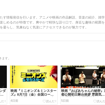
たす情報発信を行います。アニメや映画の作品解説、音楽の紹介、雑学
楽しめるのが特徴です。爽やかで軽快な語り口で、身近な趣味の範囲を
を凝らし、気兼ねなく気楽にアクセスできるのが魅力です。
きます。
ンダ
映画『ミニオンズ＆ミンスター
映画『おばあちゃんの秘密』
画
ズ』8月7日（金）全国ロード
都公開初日舞台挨拶 雰囲気動
』８
ショー公開！ おっちゃんも楽
画 登壇者：島田愛梨珠さん
4日前
5日前
しめるよ～
（主演・莉莉役）