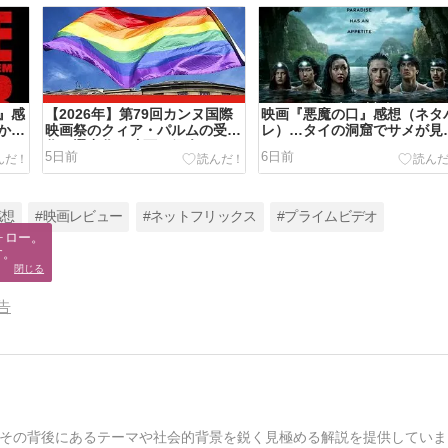
』感
【2026年】第79回カンヌ国際
映画『悪魔の口』感想（ネタ
かか
映画祭のクィア・パルムの受賞
レ）…タイの洞窟でサメが見
作＆選出作の映画を紹介
いなら
5日前
6日前
感想
#映画レビュー
#ネットフリックス
#プライムビデオ
ロー。

す。
閉じる
告
その背後にあるテーマや社会的背景を鋭く見極める解説を提供していま