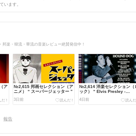
ています。
・邦楽・韓流・華流の音楽レビュー絶賛発信中！
ン（ア
№2,615 邦画セレクション（ア
№2,614 洋楽セレクション（
ニメ） “ スーパージェッター ”
ック） “ Elvis Presley -
Hound Dog ”
3日前
4日前
報告