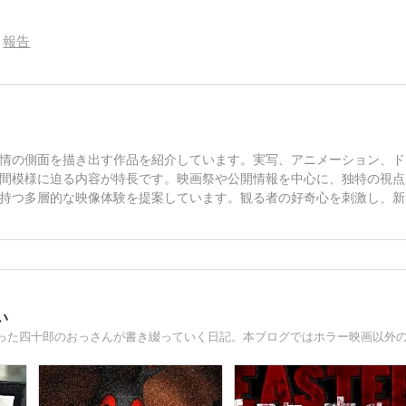
HIRO×HIRO=HIROBA24 新作
語り
報告
情の側面を描き出す作品を紹介しています。実写、アニメーション、ド
間模様に迫る内容が特長です。映画祭や公開情報を中心に、独特の視点
持つ多層的な映像体験を提案しています。観る者の好奇心を刺激し、新
い