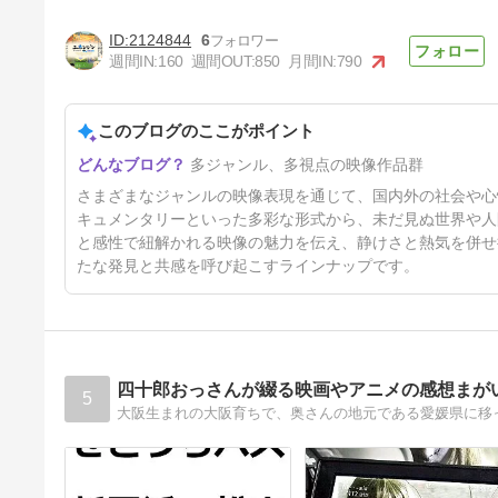
2124844
6
週間IN:
160
週間OUT:
850
月間IN:
790
このブログのここがポイント
ドキュメンタリー映画 『軍服
多ジャンル、多視点の映像作品群
を着た神様』８月１日（土）公
開
5日前
さまざまなジャンルの映像表現を通じて、国内外の社会や心
キュメンタリーといった多彩な形式から、未だ見ぬ世界や人
と感性で紐解かれる映像の魅力を伝え、静けさと熱気を併せ
たな発見と共感を呼び起こすラインナップです。
四十郎おっさんが綴る映画やアニメの感想まが
5