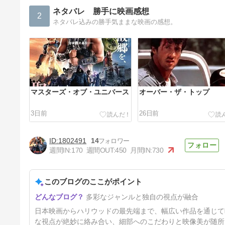
ネタバレ 勝手に映画感想
2
ネタバレ込みの勝手気ままな映画の感想。
マスターズ・オブ・ユニバース
オーバー・ザ・トップ
3日前
26日前
1802491
14
週間IN:
170
週間OUT:
450
月間IN:
730
このブログのここがポイント
マッドマックス:フュリオサ
多彩なジャンルと独自の視点が融合
5ヶ月前
日本映画からハリウッドの最先端まで、幅広い作品を通じて
な視点が絶妙に絡み合い、細部へのこだわりと映像美が随所