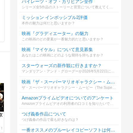
パイレーツ・オブ・カリビアン全作
シリーズ全5作品のストーリーと背景について教えてください。
ミッション インポッシブル2評価
本作の魅力は何だと思いますか？
映画『グラディエーター』の魅力
この映画のどの要素が一番魅力的だと思いますか？
映画『マイケル』について意見募集
あなたはこの映画にどのような期待を持ちますか？
スターウォーズの新作観に行きますか？
マンダリアン・アンド・グローグーが2026年5月22日に公開されます。
映画『ザ・スーパーマリオギャラクシー・ムービー』最新映像が公開！どう思う？
ザ・スーパーマリオギャラクシー・ムービー（The Super Mario Galaxy Movie）最新映像を見たあなたの感想を教えてください。
Amazonプライムビデオについてのアンケート
Amazonプライムビデオの利用者の口コミを知りたいです。おすすめする人、しない人について意見を教えてください。
つげ義春作品について
京
つげ義春の作品で最も好きなのは？
一番オススメのブルーレイコピーソフトは何ですか