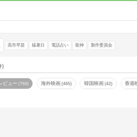
検索
高市早苗
猛暑日
電話占い
龍神
製作委員会
件)
レビュー
海外映画
韓国映画
香港
760
465
42