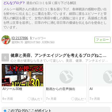
過去の口コミを深く掘り下げる解説
メルシー福岡さんの過去の口コミ集を掘り下げ、各体験談の感動や思い出
を鮮やかに伝えることに重点を置いています。細部に渡るエピソードと管
理人の解説を通じて、女性の美容や癒しの真髄に迫ります。高揚感と共感
を呼ぶ文章を追求し、日常の中に潜む非日常の価値を伝えるのを使命とし
ています。
2137896
1
週間IN:
70
週間OUT:
560
月間IN:
560
健康と美容、アンチエイジングを考えるブログねことひなたぼっこ
6
心と体が健康なら生きていて楽しい。美容、健康、アンチエイジングやる事はみな一緒だ。読書やネットYouTubeの情報と自分の経験をもとに健康で楽しく生きる術を発信したい。
AIツール30種
動画からの音声抽出
AI
6ヶ月前
7ヶ月前
7ヶ月前
このブログのここがポイント