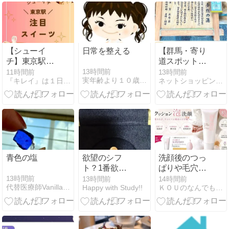
で分かった目
的別の答え
【シューイ
日常を整える
【群馬・寄り
チ】東京駅注
道スポット】
目スイーツ～
四万温泉発祥
13時間前
11時間前
13時間前
実年齢より１０歳は若く見えるリッチーのブログ
『キレイ』は１日にしてならず
ネットショッピングDE美スタイル
COCORIS(コ
の地で激熱の
コリス) ～
足湯！？薬師
堂で家族の健
康祈願♩
青色の塩
欲望のシフ
洗顔後のつっ
ト？1番欲し
ぱりや毛穴・
いものの変遷
くすみに悩む
13時間前
13時間前
14時間前
代替医療師Vanillaのブログ
Happy with Study!!
ＫＯＵのなんでもやってみよう！
～
方必見！RF28
クリーミーフ
ォームウォッ
シュEXの濃密