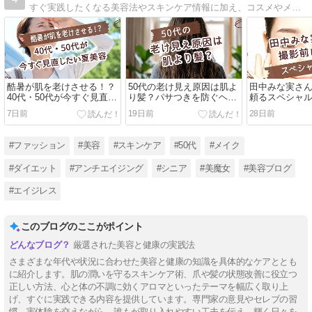
すぐ実践したくなる美容法やスキンケア情報に加え、コスメやメイク、ダイエットなどの最新情報も！実際に試して本当に良かったもののみ厳選し、エイジレスに楽しんで生きるヒントを発信中！
酷暑が肌を老けさせる！？
50代の老け見え原因は肌よ
田中みな実さ
40代・50代が今すぐ見直し
り髪？パサつきを防ぐヘア
頼るスペシャ
たい夏美容
ケア必須なわけ
7日前
19日前
28日前
#ファッション
#美容
#スキンケア
#50代
#メイク
#ダイエット
#アンチエイジング
#シニア
#美魔女
#美容ブログ
#エイジレス
このブログのここがポイント
厳選された美容と健康の実践法
さまざまな年代や状況に合わせた美容と健康の知識を具体的なケアととも
に紹介します。肌の潤いを守るスキンケア術、爪や髪の状態改善に役立つ
正しい方法、心と体の不調に効くアロマといったテーマを幅広く取り上
げ、すぐに実践できる内容を提供しています。専門家の意見やセレブの習
慣、実体験を交えながら、誰もが取り入れやすい工夫を伝え、輝く日々を