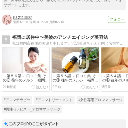
サポートします。
2113602
週間IN:
130
週間OUT:
250
月間IN:
710
福岡に居住中〜美波のアンチエイジング美容法
5
私は福岡市在住の美波と申します。浜辺美波ちゃんと同じ名前です。アンチエイジング＆美容に並々ならぬ興味があります。でもって女性のアンチエイジング効果についていろいろ探っていきたいと思います。
～第５６話～ 口コミ集 そ
～第５５話～ 口コミ集 そ
～第５４話～ 
の㊲ 往年のメルシー福岡さ
の㊱ 往年のメルシー福岡さ
の㉟ 往年のメ
んHPより
んHPより
んHPより
24時間前
2日前
5日前
#アロマテラピー
#アロマトリートメント
#女性専用アロママッサージ
#男性セラピスト_アロママッサージ
このブログのここがポイント