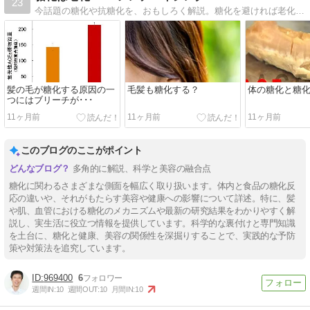
23
今話題の糖化や抗糖化を、おもしろく解説。糖化を避ければ老化は遅くなる？そこんところをサイエンスします！
髪の毛が糖化する原因の一
毛髪も糖化する？
体の糖化と糖
つにはブリーチが･･･
11ヶ月前
11ヶ月前
11ヶ月前
このブログのここがポイント
多角的に解説、科学と美容の融合点
糖化に関わるさまざまな側面を幅広く取り扱います。体内と食品の糖化反
応の違いや、それがもたらす美容や健康への影響について詳述。特に、髪
や肌、血管における糖化のメカニズムや最新の研究結果をわかりやすく解
説し、実生活に役立つ情報を提供しています。科学的な裏付けと専門知識
を土台に、糖化と健康、美容の関係性を深掘りすることで、実践的な予防
策や対策法を追究しています。
969400
6
週間IN:
10
週間OUT:
10
月間IN:
10