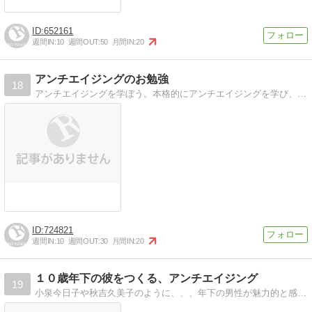
652161
週間IN:
10
週間OUT:
50
月間IN:
20
アンチエイジングのお勉強
18
アンチエイジングを学ぼう。本格的にアンチエイジングを学び、美しく歳を重ねましょう。
724821
週間IN:
10
週間OUT:
30
月間IN:
20
１０歳年下の彼をつくる、アンチエイジング
19
小泉今日子や秋吉久美子のように、、、年下の男性が魅力的と感じる女性でいるための、アンチエイジング１０の秘訣