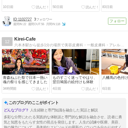
10日前
50日前
83日前
1102727
3
週間IN:
22
週間OUT:
56
月間IN:
118
Kirei-Cafe
12
六本木駅から徒歩1分の場所で美容皮膚科・一般皮膚科・アレルギー科・保険診療してます。ニキビ痕の治療に力を入れてます。
青森ねぶた祭で日本一熱い
ものすごく迷ってやはり、
八幡馬の色付
魂の祭りを感じてきました
翌日鳩笛の絵付けも体験
34時間前
4日前
6日前
このブログのここがポイント
人生経験と専門知識を融合した実話と解説
多彩な分野にわたる実践的な体験談と専門的な解説を融合させ、読者に勇
気と知恵をもたらす女性の視点を発信します。人生の試練や医療、美容、
旅の魅力について、具体的なエピソードや最新のノウハウを分かりやすく