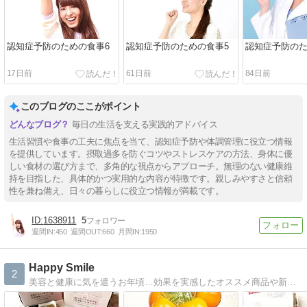
認知症予防のための食事6
認知症予防のための食事5
認知症予防のた
17日前
61日前
84日前
このブログのここがポイント
毎日の生活を支える実践的アドバイス
生活習慣や食事の工夫に焦点を当て、認知症予防や体調管理に役立つ情報
を提供しています。摂取過多を防ぐコツやストレスケアの方法、身体に優
しい食材の選び方まで、多角的な視点からアプローチ。無理のない健康維
持を目指した、具体的かつ実用的な内容が特徴です。親しみやすさと信頼
性を兼ね備え、日々の暮らしに役立つ情報が満載です。
1638911
5
週間IN:
450
週間OUT:
660
月間IN:
1950
Happy Smile
2
美容と健康に気を遣うお年頃…効果を実感したオススメ商品や新商品のお試しモニターも楽しみながら参加・紹介しています