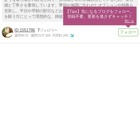
感と丁寧さを重視しています。季節や体調に合わせたオプションや特典も
充実し、平日や早朝の割引などお得な情報も見逃せません。健康と美しさ
【Tips】気になるブログをフォロー。

登録不要。更新を逃さずキャッチ！
を願う方にとって理想的な、静謐で癒やしのひとときを届ける場所です。
閉じる
1551786
7
週間IN:
57
週間OUT:
168
月間IN:
249