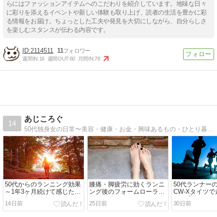
らにはファッションアイテムへのこだわりを紹介しています。地味な日々
に彩りを添えるイベントや新しい体験も取り上げ、読者の生活を豊かに彩
る情報をお届け。ちょっとした工夫や発見を大切にしながら、自分らしさ
を楽しむスタンスが伝わる内容です。
2114511
11
週間IN:
16
週間OUT:
60
月間IN:
78
あじころぐ
14
50代独身女の日常〜美容・健康・お金・興味あるもの・ひとり暮らしを楽しむコツなどを発信〜
50代からのランニング効果
膝痛・脚疲労に効くランニ
50代ランナー
～1年3ヶ月続けて感じたリ
ング後のフォームローラー
CW-Xタイツ
アルな変化
活用セルフケア
れた理由～
14日前
25日前
30日前