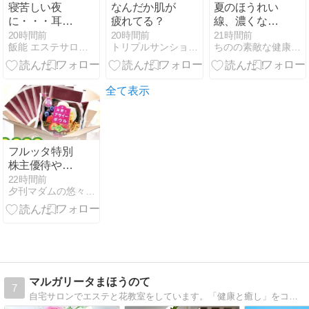
寝苦しい夜
なんだか肌が
夏のほうれい
に・・・耳ほ
疲れてる？
線、濃くなっ
ぐタイム♡飯
てない？
20時間前
20時間前
21時間前
飯能 エステサロン輝く美肌へ Floral Essence
トリプルサンショップ新宿店 スタッフブログ
ちのの素敵な健康美人へ
能エステサロ
ン☆Floral
Essence
全て表示
フルッタ特別
株主優待やっ
と申し込み！
22時間前
夕刊マダムの悠々優待生活
やっぱりアサ
イー気になる♪
マルガリータまほうのて
7
自宅サロンでエステと花教室をしています。「健康と癒し」をコンセプトに心も体も大事にするライフスタイルの提案。