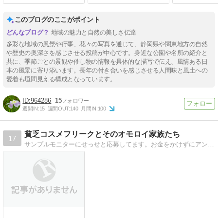
このブログのここがポイント
地域の魅力と自然の美しさ伝達
多彩な地域の風景や行事、花々の写真を通じて、静岡県や関東地方の自然
や歴史の奥深さを感じさせる投稿が中心です。身近な公園や名所の紹介と
共に、季節ごとの景観や催し物の情報を具体的な描写で伝え、風情ある日
本の風景に寄り添います。長年の付き合いを感じさせる人間味と風土への
愛着も垣間見える構成となっています。
964286
15
週間IN:
15
週間OUT:
140
月間IN:
100
貧乏コスメフリークとそのオモロイ家族たち
17
サンプルモニターにせっせと応募してます。お金をかけずにアンチエイジングするために、時間と苦労は惜しみません！！