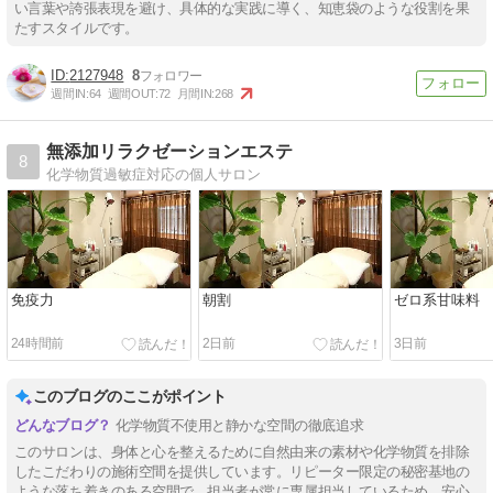
い言葉や誇張表現を避け、具体的な実践に導く、知恵袋のような役割を果
たすスタイルです。
2127948
8
週間IN:
64
週間OUT:
72
月間IN:
268
無添加リラクゼーションエステ
8
化学物質過敏症対応の個人サロン
免疫力
朝割
ゼロ系甘味料
24時間前
2日前
3日前
このブログのここがポイント
化学物質不使用と静かな空間の徹底追求
このサロンは、身体と心を整えるために自然由来の素材や化学物質を排除
したこだわりの施術空間を提供しています。リピーター限定の秘密基地の
ような落ち着きのある空間で、担当者が常に専属担当しているため、安心