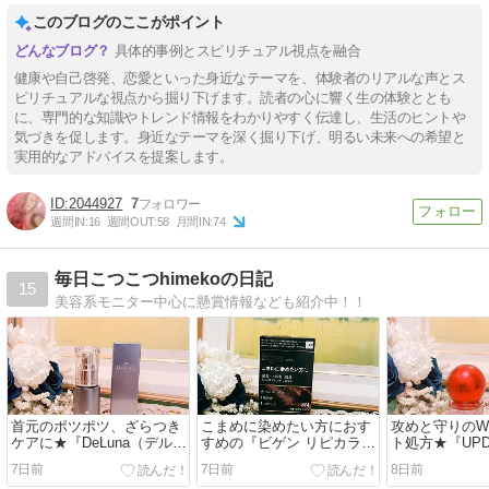
このブログのここがポイント
具体的事例とスピリチュアル視点を融合
健康や自己啓発、恋愛といった身近なテーマを、体験者のリアルな声とス
ピリチュアルな視点から掘り下げます。読者の心に響く生の体験ととも
に、専門的な知識やトレンド情報をわかりやすく伝達し、生活のヒントや
気づきを促します。身近なテーマを深く掘り下げ、明るい未来への希望と
実用的なアドバイスを提案します。
2044927
7
週間IN:
16
週間OUT:
58
月間IN:
74
毎日こつこつhimekoの日記
15
美容系モニター中心に懸賞情報なども紹介中！！
首元のポツポツ、ざらつき
こまめに染めたい方におす
攻めと守りの
ケアに★『DeLuna（デルー
すめの『ビゲン リピカラ
ト処方★『UPD
ナ） カプセル ピーリング
ー』
SERUM AZELA
7日前
7日前
8日前
セラム』
CICA20』