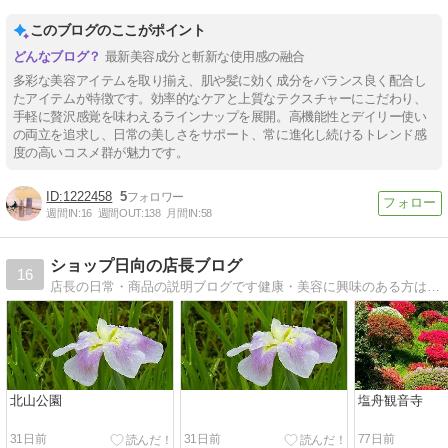
このブログのここがポイント
最新美容成分と斬新な使用感の融合
多彩な美容アイテムを取り揃え、肌や髪に効く成分をバランス良く配合し
たアイテムが特徴です。効率的なケアと上質なテクスチャーにこだわり、
手軽に贅沢感覚を味わえるラインナップを展開。高機能性とデイリー使い
の両立を追求し、日常の美しさをサポート、常に進化し続けるトレンド感
度の高いコスメ群が魅力です。
1222458
5
週間IN:
16
週間OUT:
138
月間IN:
58
ショップ日向の店長ブログ
16
店長の日常・商品の説明ブログです健康・美容に興味のある方は 【Ｓｈｏｐ日向】へ
北山公園
塩舟観音寺
31日前
31日前
77日前