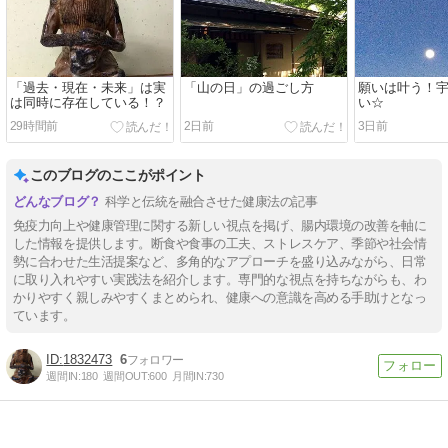
「過去・現在・未来」は実
「山の日」の過ごし方
願いは叶う！
は同時に存在している！？
い☆
29時間前
2日前
3日前
このブログのここがポイント
科学と伝統を融合させた健康法の記事
免疫力向上や健康管理に関する新しい視点を掲げ、腸内環境の改善を軸に
した情報を提供します。断食や食事の工夫、ストレスケア、季節や社会情
勢に合わせた生活提案など、多角的なアプローチを盛り込みながら、日常
に取り入れやすい実践法を紹介します。専門的な視点を持ちながらも、わ
かりやすく親しみやすくまとめられ、健康への意識を高める手助けとなっ
ています。
1832473
6
週間IN:
180
週間OUT:
600
月間IN:
730