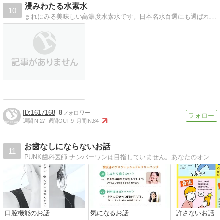
浸みわたる水素水
10
まれにみる美味しい高濃度水素水です。日本名水百選にも選ばれた熊本県菊池の天然水を使用した高濃度水素水のﾌﾞﾛｸﾞです
1617168
8
週間IN:
27
週間OUT:
9
月間IN:
84
お歯なしにならないお話
11
PUNK歯科医師 ナンバーワンは目指していません。あなたのオンリーワンでありたいのです。
口腔機能のお話
気になるお話
許さないお話