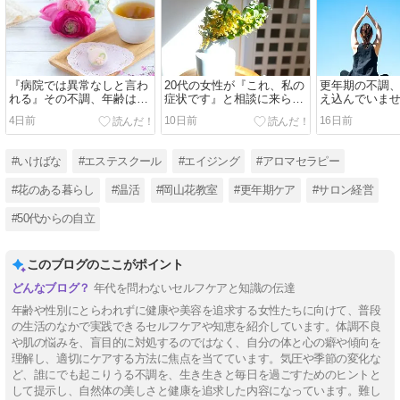
『病院では異常なしと言わ
20代の女性が『これ、私の
更年期の不調
れる』その不調、年齢は関
症状です』と相談に来られ
え込んでいま
係ありません。
た理由
4日前
10日前
16日前
#いけばな
#エステスクール
#エイジング
#アロマセラピー
#花のある暮らし
#温活
#岡山花教室
#更年期ケア
#サロン経営
#50代からの自立
このブログのここがポイント
年代を問わないセルフケアと知識の伝達
年齢や性別にとらわれずに健康や美容を追求する女性たちに向けて、普段
の生活のなかで実践できるセルフケアや知恵を紹介しています。体調不良
や肌の悩みを、盲目的に対処するのではなく、自分の体と心の癖や傾向を
理解し、適切にケアする方法に焦点を当てています。気圧や季節の変化な
ど、誰にでも起こりうる不調を、生き生きと毎日を過ごすためのヒントと
して提示し、自然体の美しさと健康を追求した内容になっています。難し