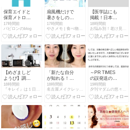
保育エイドと
扇風機だけで
【医学誌にも
保育メトロの
暑さをしのげ
掲載！日本初
違い｜人間関
る？5つの確
の成分をW配
17時間前
17時間前
18時間前
バビロンのblog
やさメモ | 食べ物の栄養・免疫・薬の情報をご提供します
お悩み別！老け見え対策ナビ
係を変える
認ポイント｜
合「リペアジ
か、上京して
室温・湿度・
ェル トライア
変えるか
体調・冷房
ル」】
【めざましど
「新たな自分
～PR TIMES
ようび】調理
が知れる！」
の誤発送のそ
家電～レコル
カラー＆骨格
の後～
18時間前
18時間前
19時間前
『キレイ』は１日にしてならず
名古屋メイクレッスン、出張ブライダルヘアメイク
夕刊マダムの悠々優待生活
ト自動調理ポ
診断で見つけ
ット、Ninjaク
た、私に似合
リスピー～
うもの