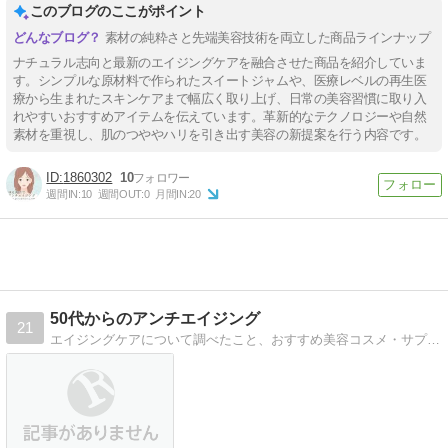
このブログのここがポイント
素材の純粋さと先端美容技術を両立した商品ラインナップ
ナチュラル志向と最新のエイジングケアを融合させた商品を紹介していま
す。シンプルな原材料で作られたスイートジャムや、医療レベルの再生医
療から生まれたスキンケアまで幅広く取り上げ、日常の美容習慣に取り入
れやすいおすすめアイテムを伝えています。革新的なテクノロジーや自然
素材を重視し、肌のつややハリを引き出す美容の新提案を行う内容です。
1860302
10
週間IN:
10
週間OUT:
0
月間IN:
20
50代からのアンチエイジング
21
エイジングケアについて調べたこと、おすすめ美容コスメ・サプリのお試しした効果などご紹介します。