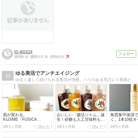
481524
週間IN:
10
週間OUT:
20
月間IN:
20
ゆる美活でアンチエイジング
20
ゆるく楽しく続けられる美活が理想。ハリのある毛穴レス美肌と健康で女性らしいボディを目指しています。スキンケア・ネイル・コスメ・ダイエットなど美容情報発信中です。
肌が変わる。
おいしい「腸活ジャム」誕
角質集中保湿
KUJIME「FUSICA
生！砂糖も人工甘味料も使
く。1本10役
SERUM」と「FUSICA
ってない「FLORE KOJI
ン美容液『ビカ
1年1ヶ月前
1年3ヶ月前
1年5ヶ月前
CREAM」で極上の“ツヤハ
JAM - フローレ麹ジャム」
ルホワイトリ
リもち肌”
ム』