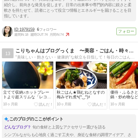
紹介し、前向きな発見を促します。日常の出来事や専門的内容に鋭さと柔
軟さを持たせて、読者にとって役立つ情報とエネルギーを届けることを目
指しています。
1979159
6
週間IN:
18
週間OUT:
74
月間IN:
74
こりちゃんはブログっくま 〜美容・ごはん・時々暴走〜
13
"美味しい・飽きない・健康的"な献立を目指して！毎日のごはんと旦那さんとのきままな日常を中心に、美容・ハマっているものなど。お酒や外食、出前も好き。2024年、薬膳勉強中。
立てて収納♪ホットプレー
秋ごはん★鶏むねとなすの
優待・ふるさ
トより超スリムな「レコル
梅みぞれ煮٩(^‿^)۶
鍋・炒め物など
ト IHクッキングヒーター」
10ヶ月前
10ヶ月前
10ヶ月前
買って正解♥
このブログのここがポイント
旬の食材と上質なアクセサリー選びを語る
シンプルながらも心地良く過ごす工夫や、身近な食材の調理アイデア、さ