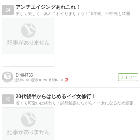
アンチエイジングあれこれ！
24
美しく楽しく。あれこれやりましょう！10年先、20年先も綺麗でいられるよう、あの手この手で美を追求しましょう！
494735
週間IN:
10
週間OUT:
0
月間IN:
10
20代後半からはじめるイイ女修行！
25
若くて可愛いは終わり！試行錯誤しながらイイ女になるため頑張るブログ！コスメ・美容最新情報・ダイエット