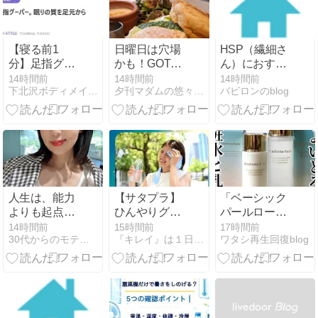
美容泡効果と
は？
【寝る前1
日曜日は穴場
HSP（繊細さ
分】足指グー
かも！GOTTA
ん）におすす
パー。眠りの
のモーニング
めの仕事と
14時間前
14時間前
14時間前
下北沢ボディメイクフラ骨盤矯正 Mioの毎日
夕刊マダムの悠々優待生活
バビロンのblog
質を足元から
滑り込み～♪
は？続かない
理由と「本当
に合う環境」
の探し方
人生は、能力
【サタプラ】
「ベーシック
よりも起点で
ひんやりグッ
パールローシ
決まる。
ズ～ベルモン
ョン/ベーシッ
14時間前
15時間前
17時間前
30代からのモテ美人的生活
『キレイ』は１日にしてならず
ワタシ再生回復blog
ド、ロゴス、
ク パールミル
ドン・キホー
ク」
テ～