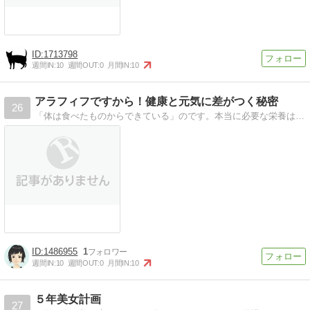
1713798
週間IN:
10
週間OUT:
0
月間IN:
10
アラフィフですから！健康と元気に差がつく秘密
26
「体は食べたものからできている」のです。本当に必要な栄養は？ビタミンは？ミネラルは？美容効果を上げるためにも、今から基本を見直してみませんか?
1486955
1
週間IN:
10
週間OUT:
0
月間IN:
10
５年美女計画
27