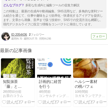
多彩な生成AIと編集ツールの促進力解説
この特集は、最新の生成AIや動画編集、SNS活用など、多角的な便利ツー
ル紹介を通じて、仕事や趣味をより効率化・快適化するアイデアを提供し
ます。文章から画像、音声まで扱う技術や、SNSでの交流方法も網羅し、
現代デジタルライフに役立つ情報をコンパクトに発信しています。
2054436
2
週間IN:
70
週間OUT:
75
月間IN:
295
最新の記事画像
知覧抹茶
計画的に経営
ヘルシー素材
「藤」と
を行う
の桃パフェ
「葵」はどち
2時間50分前
4時間前
10時間前
お茶のコラム
コンサルティングオフィス服部
ヨガ＆ランでアクティブビューティー！
らを選ぶ？
679件の評価
と成分データ