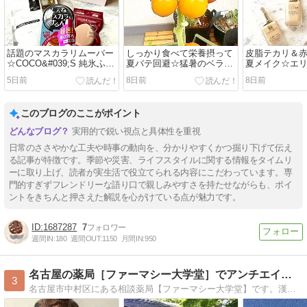
話題のマスカラリムーバー
しっかり食べて栄養摂って
皮脂テカリ＆
☆COCO&#039;S 純氷ふわ
夏バテ回避☆猛暑のベラン
夏メイク☆エ
ふわかき氷 ドバイチョコ
ダ菜園でも何とか育ってる
ャンペーン応
5日前
8日前
8日前
このブログのここがポイント
実用的で鋭い視点と具体性を重視
日常のささやかな工夫や時事の動向を、分かりやすくかつ掘り下げて伝え
る記事が特徴です。季節や災害、ライフスタイルに関する情報をタイムリ
ーに取り上げ、読者が実生活で役立てられる内容にこだわっています。専
門的すぎずフレンドリーな語り口で親しみやすさを持たせながらも、ポイ
ントをきちんと押さえた解説を心がけている点が魅力です。
1687287
7
週間IN:
180
週間OUT:
1150
月間IN:
950
名古屋の薬局［ファーマシー大学堂］でアンチエイジング！
3
名古屋市中村区にある相談薬局【ファーマシー大学堂】です。漢方相談・無料エステなど、あなたの健康と美を総合的にサポートいたします！通販も是非ご利用ください。