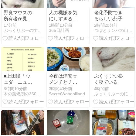
野良マウスの
人の機嫌を気
老化予防でき
所有者が見つ
にしすぎる40
るらしい茄子
かった
代へ｜「不機
17分前
1時間10分前
2時間20分前
ぷっくりぶーの忙しい毎日
365日計画
つぼとリンパの山本のblog【上越市直江津】
嫌＝自分のせ
い」と考えな
いために
■上田瞳「ウ
今夜は浦安☆
ぷく すごい良
ェダーニュー
メンチとチキ
く寝ている
スR」｜◆丁
ンカツです#
3時間10分前
3時間40分前
4時間前
木の葉燃朗の360365
SecretWondollland
ぷっくりぶーの忙しい毎日
寧で、初めて
本日のおうち
聴く人にも入
ごはん
りやすいラジ
オ。｜C108新
刊収録