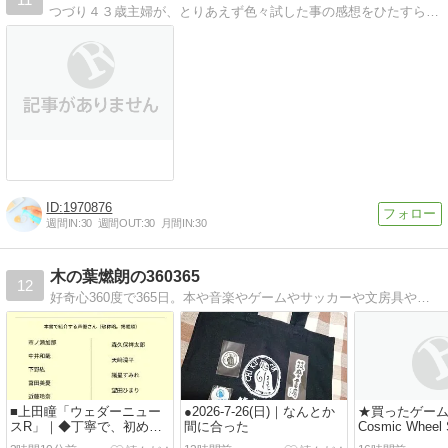
つづり４３歳主婦が、とりあえず色々試した事の感想をひたすら綴っています。
1970876
週間IN:
30
週間OUT:
30
月間IN:
30
木の葉燃朗の360365
12
好奇心360度で365日。本や音楽やゲームやサッカーや文房具やラジオ番組についてのブログ。
■上田瞳「ウェダーニュー
●2026-7-26(日)｜なんとか
★買ったゲーム
スR」｜◆丁寧で、初めて
間に合った
Cosmic Wheel 
聴く人にも入りやすいラジ