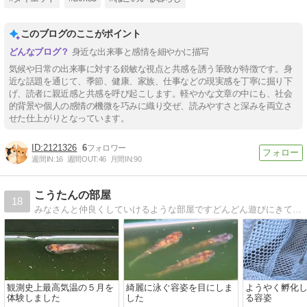
このブログのここがポイント
身近な出来事と感情を細やかに描写
気候や日常の出来事に対する鋭敏な視点と共感を誘う筆致が特徴です。身
近な話題を通じて、季節、健康、家族、仕事などの現実感を丁寧に掘り下
げ、読者に親近感と共感を呼び起こします。軽やかな文章の中にも、社会
的背景や個人の感情の機微を巧みに織り交ぜ、読みやすさと深みを両立さ
せた仕上がりとなっています。
2121326
6
週間IN:
16
週間OUT:
46
月間IN:
90
こうたんの部屋
18
みなさんと仲良くしていけるような部屋ですどんどん遊びにきてください(#^.^#)
観測史上最高気温の５月を
綺麗に泳ぐ容姿を目にしま
ようやく孵化
体験しました
した
る容姿