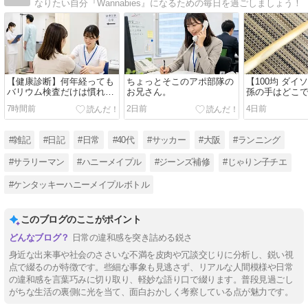
なりたい自分『Wannabies』になるための毎日を過ごしましょう！
【健康診断】何年経っても
ちょっとそこのアポ部隊の
【100均 ダイソ
バリウム検査だけは慣れな
お兄さん。
孫の手はどこ
いアラフィフの話
で買える昔な
7時間前
2日前
4日前
き付きが優秀
#雑記
#日記
#日常
#40代
#サッカー
#大阪
#ランニング
#サラリーマン
#ハニーメイプル
#ジーンズ補修
#じゃりン子チエ
#ケンタッキーハニーメイプルボトル
このブログのここがポイント
日常の違和感を突き詰める鋭さ
身近な出来事や社会のささいな不満を皮肉や冗談交じりに分析し、鋭い視
点で綴るのが特徴です。些細な事象も見逃さず、リアルな人間模様や日常
の違和感を言葉巧みに切り取り、軽妙な語り口で綴ります。普段見過ごし
がちな生活の裏側に光を当て、面白おかしく考察している点が魅力です。