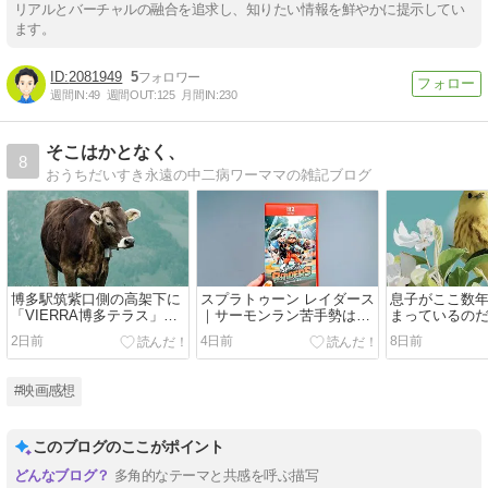
リアルとバーチャルの融合を追求し、知りたい情報を鮮やかに提示してい
ます。
2081949
5
週間IN:
49
週間OUT:
125
月間IN:
230
そこはかとなく、
8
おうちだいすき永遠の中二病ワーママの雑記ブログ
博多駅筑紫口側の高架下に
スプラトゥーン レイダース
息子がここ数
「VIERRA博多テラス」が
｜サーモンラン苦手勢はち
まっているの
オープンするらしい
ょっと苦戦中…
2日前
4日前
8日前
#映画感想
このブログのここがポイント
多角的なテーマと共感を呼ぶ描写