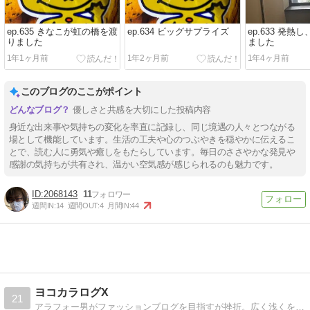
ep.635 きなこが虹の橋を渡
ep.634 ビッグサプライズ
ep.633 発熱
りました
ました
1年1ヶ月前
1年2ヶ月前
1年4ヶ月前
このブログのここがポイント
優しさと共感を大切にした投稿内容
身近な出来事や気持ちの変化を率直に記録し、同じ境遇の人々とつながる
場として機能しています。生活の工夫や心のつぶやきを穏やかに伝えるこ
とで、読む人に勇気や癒しをもたらしています。毎日のささやかな発見や
感謝の気持ちが共有され、温かい空気感が感じられるのも魅力です。
2068143
11
週間IN:
14
週間OUT:
4
月間IN:
44
ヨコカラログX
21
アラフォー男がファッションブログを目指すが挫折。広く浅くをモットーに。