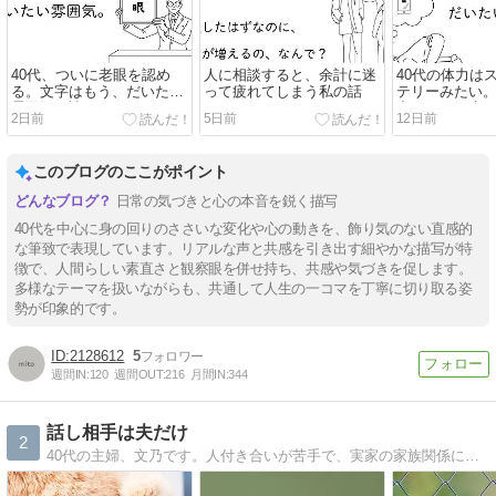
40代、ついに老眼を認め
人に相談すると、余計に迷
40代の体力は
る。文字はもう、だいたい
って疲れてしまう私の話
テリーみたい
雰囲気で読んでいます。
力モードで生
2日前
5日前
12日前
このブログのここがポイント
日常の気づきと心の本音を鋭く描写
40代を中心に身の回りのささいな変化や心の動きを、飾り気のない直感的
な筆致で表現しています。リアルな声と共感を引き出す細やかな描写が特
徴で、人間らしい素直さと観察眼を併せ持ち、共感や気づきを促します。
多様なテーマを扱いながらも、共通して人生の一コマを丁寧に切り取る姿
勢が印象的です。
2128612
5
週間IN:
120
週間OUT:
216
月間IN:
344
話し相手は夫だけ
2
40代の主婦、文乃です。人付き合いが苦手で、実家の家族関係に悩む、子なしひきこもり主婦です。