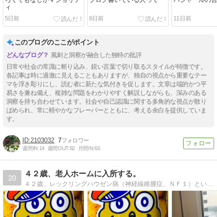
ィ
5日前
6日前
11日前
このブログのここがポイント
風刺と洞察が融合した独特の批評
日常や社会の常識に斬り込み、鋭い言葉で切り取るスタイルが特徴です。
各記事は時に過激に見えることもありますが、独自の視点から重要なテー
マを浮き彫りにし、読む者に新たな気付きを促します。文章は端的かつ平
易さを兼ね備え、複雑な問題をわかりやすく解説しながらも、深みのある
洞察を持ち合わせています。社会や自己認識に関する多角的な視点が散り
ばめられ、常に軽やかなフレーバーとともに、考える余白を提供していま
す。
2103032
7
週間IN:
14
週間OUT:
92
月間IN:
60
４２歳、老人ホームに入所する。
20
４２歳、レックリングハウゼン病（神経線維腫症、ＮＦ１）という難病で寝たきりになり、何故か老人ホームに入所した、元ソーシャルワーカー（社会福祉士、精神保健福祉士）のブログ