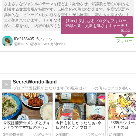
さまざまなジャンルのテーマをほどよく融合させ、知識欲と感性の両方を
刺激する文章表現が特徴です。伝統文化や現代の娯楽まで、多様な話題を
具体的なエピソードや鋭い観察を交えながら展開し、読む人を惹き込む工
夫が施されています。リアルな体験や感動を通じて雑多な趣味や興味への
【Tips】気になるブログをフォロー。

登録不要。更新を逃さずキャッチ！
深い共感を促し、内容の幅広さと親しみやすさを両立させています。
閉じる
2135495
5
週間IN:
35
週間OUT:
203
月間IN:
230
SecretWondollland
9
ブログ開設12周年になります(笑)現在はパートの傍らにブログ書いてますジャンルもパート・アルバイトに変更(笑)日々の出来事や謎のネタに趣味の話とか投稿ネタも多いその他色々とスマホから更新ダス(^o^)/
今夜は浦安☆メンチとチキ
今日も忙しかったなぁ#今
『365日シリ
ンカツです#本日のおうち
日のひとことブログ
バナナの日
ごはん
3時間40分前
5時間前
14時間前