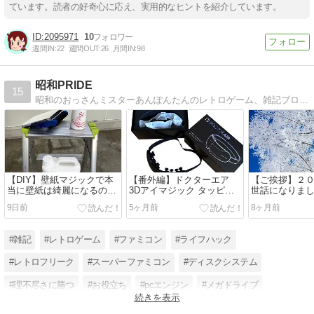
ています。読者の好奇心に応え、実用的なヒントを紹介しています。
2095971
10
週間IN:
22
週間OUT:
26
月間IN:
98
昭和PRIDE
15
昭和のおっさんミスターあんぽんたんのレトロゲーム、雑記ブログです。
【DIY】壁紙マジックで本
【番外編】ドクターエア
【ご挨拶】２
当に壁紙は綺麗になるの
3Dアイマジック タッピン
世話になりま
か？？
グ REM-05 の使い心地
9日前
5ヶ月前
8ヶ月前
は。。
#雑記
#レトロゲーム
#ファミコン
#ライフハック
#レトロフリーク
#スーパーファミコン
#ディスクシステム
#理不尽さに勝つ
#お役立ち
#pcエンジン
#メガドライブ
続きを表示
#ゲームボーイ