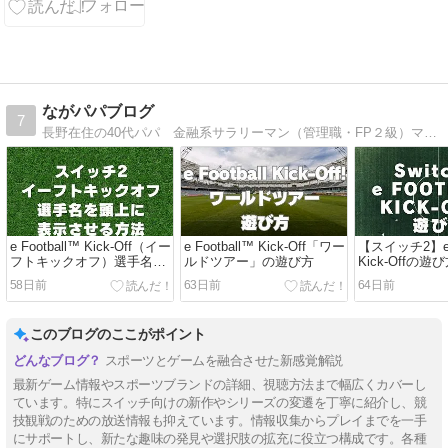
るを得ない。
ながパパブログ
7
長野在住の40代パパ 金融系サラリーマン（管理職・FP２級）ママと息子の3人家族ブログ、仕事、買って良かった物etc定期的に更新していきます。良質なものを長く使いたいタイプです。
e Football™ Kick-Off（イー
e Football™ Kick-Off「ワー
【スイッチ2】e F
フトキックオフ）選手名を
ルドツアー」の遊び方
Kick-Offの遊
頭上に表示させる方法
58日前
63日前
64日前
このブログのここがポイント
スポーツとゲームを融合させた新感覚解説
最新ゲーム情報やスポーツブランドの詳細、視聴方法まで幅広くカバーし
ています。特にスイッチ向けの新作やシリーズの変遷を丁寧に紹介し、競
技観戦のための放送情報も抑えています。情報収集からプレイまでを一手
にサポートし、新たな趣味の発見や選択肢の拡充に役立つ構成です。各種