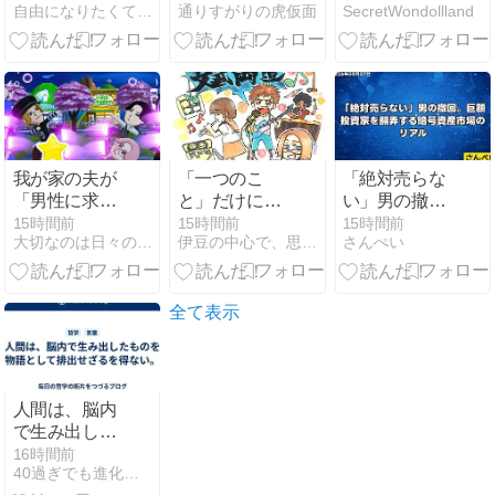
自由になりたくて。セミリタイアへ | 自分らしくゆるく…
通りすがりの虎仮面
SecretWondollland
ツ？
人対決編）
我が家の夫が
「一つのこ
「絶対売らな
「男性に求め
と」だけに生
い」男の撤
るもの」とフ
きる危うさ。
回。巨額投資
15時間前
15時間前
15時間前
大切なのは日々のこと
伊豆の中心で、思いをさけぶ
さんぺい
ァンサ対策
――効率主義
家を翻弄する
を超えて「文
暗号資産市場
武両道」が教
のリアル
える人生の安
全て表示
全網
人間は、脳内
で生み出した
ものを物語と
16時間前
40過ぎでも進化する為の実践ブログ
して排出せざ