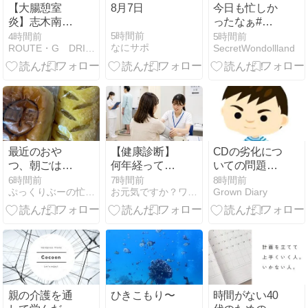
【大腸憩室
8月7日
今日も忙しか
炎】志木南口ｸ
ったなぁ#今
ﾘﾆｯｸ2日目、点
日のひとこと
5時間前
4時間前
5時間前
なにサポ
ROUTE・G DRIVE AFTER DEATH
SecretWondollland
滴不要の診断
ブログ
最近のおや
【健康診断】
CDの劣化につ
つ、朝ごは
何年経っても
いての問題提
ん、昼ごは
バリウム検査
起
6時間前
7時間前
8時間前
ぷっくりぶーの忙しい毎日
お元気ですか？ワタシは元気です。
Grown Diary
ん、夜ごはん
だけは慣れな
いアラフィフ
の話
親の介護を通
ひきこもり〜
時間がない40