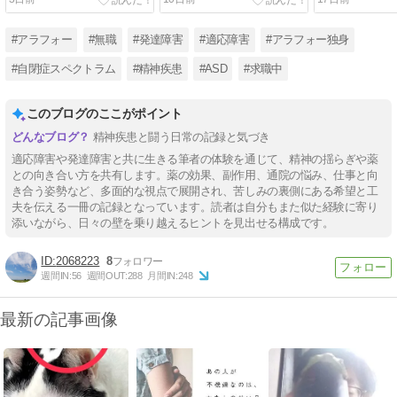
#アラフォー
#無職
#発達障害
#適応障害
#アラフォー独身
#自閉症スペクトラム
#精神疾患
#ASD
#求職中
このブログのここがポイント
精神疾患と闘う日常の記録と気づき
適応障害や発達障害と共に生きる筆者の体験を通じて、精神の揺らぎや薬
との向き合い方を共有します。薬の効果、副作用、通院の悩み、仕事と向
き合う姿勢など、多面的な視点で展開され、苦しみの裏側にある希望と工
夫を伝える一冊の記録となっています。読者は自分もまた似た経験に寄り
添いながら、日々の壁を乗り越えるヒントを見出せる構成です。
2068223
8
週間IN:
56
週間OUT:
288
月間IN:
248
最新の記事画像