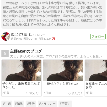
この連載は、ペットとの日々の出来事や思い出を優しく描写しています。
動物たちの体調変化や個性、別れの瞬間まで丁寧に記し、飼い主の深い愛
情と感謝の気持ちを伝えているのが特徴です。読者は、誰もが経験する動
物との別れを自然に受け止める心の準備や、温かい気持ちを育むきっかけ
になるでしょう。日常のちょっとした出来事から始まり、最後には心の中
に深く残る思い出までを包み込むような構成です。
1017518
11
週間IN:
60
週間OUT:
84
月間IN:
279
主婦akariのブログ
5
夫と子供2人の４人家族、ブログ好きの主婦です。よろしくお願いします。
子供だけ、歯医者変えれば
「痩せた？」と言われた
女友達ってこ
良かった
き②
2日前
4日前
7日前
#主婦
#40代
#旅行
#アラフォー
#子育て