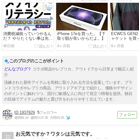
消費税減税っていつやるん
iPhone 17eを買った。【下
ECWCS GEN
だ？ やりたくない事は先延
取り額が良いからだよ。】
ャケット を買
ばし。
40日前
4ヶ月前
6ヶ月前
このブログのここがポイント
コラボ商品やレプリカ、アウトドアから日常まで幅広く紹
介
洗練された新作アイテムを気軽に取り入れる方法を提案しています。ブラ
ンドコラボやレプリカ商品、アウトドアギアまで紹介し、価格やデザイン
のポイントに触れつつ、流行に敏感な人に向けて役立つ情報を提供。独自
の目線でアイテムの魅力と選び方をわかりやすく伝えています。
1937929
5
週間IN:
14
週間OUT:
35
月間IN:
35
お元気ですか？ワタシは元気です。
22