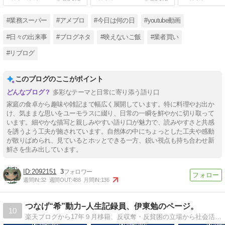
#業務スーパー
#アメブロ
#今日は何の日
#youtube動画
#日々の出来事
#ブログネタ
#映えないご飯
#業者買い
#リブログ
このブログのここがポイント
多彩なテーマと日常に寄り添う語り口
家庭の食卓から趣味や雑記まで幅広く展開しています。特に料理やお出か
け、気ままな思いをユーモラスに綴り、日常の一瞬を鮮やかに切り取って
います。細やかな描写と親しみやすい語り口が魅力で、読みやすさと共感
を誘うよう工夫が施されています。自然体の中にちょっとした工夫や感動
が散りばめられ、見ているとホッとできる一方、鋭い視点も持ち合わせ新
鮮さを生み出しています。
2092151
3
週間IN:
32
週間OUT:
488
月間IN:
136
つなげ“希”動力−人生記録員、伊東勉のページ。
10
楽天ブログから17年９月移籍、反収奪・反貧困の立場から社会活動の記事を記していきます。