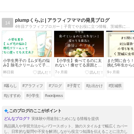
plumpくらぶ | アラフィフママの発見ブログ
14
4年目アラフィフブロガー｜子育てやお役に立つ情報、茨城県についてのブログを運営中
小学生男子の【ムダ毛の悩
【小学生】食べてるのに太
まだ間に合う！
み】除毛クリームって子ど
れない！痩せてる原因と
挑む5年生から
もに使っても大丈夫？
「藻活」のススメ
中学受験
86日前
7ヶ月前
9ヶ月前
#暮らし
#アラフィフ
#ブログ
#子育て
#お出かけ
#茨城県
#おすすめ
#小学生
#wordpress
このブログのここがポイント
実体験や用途別にためになる情報を提供
商品購入や学習方法からパワースポット、旅のスタイルまで幅広くカバー
し、日常的な疑問や不安を解消しながら役立つ知識を伝えることに注力し