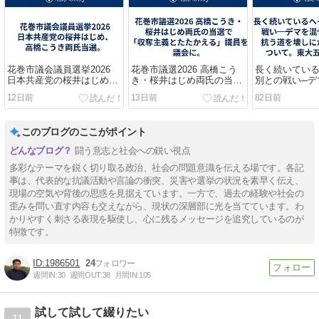
花巻市議会議員選挙2026
花巻市議選2026 高橋こう
長く続いてい
日本共産党の桜井はじめ、
き・桜井はじめ両氏の当選
別との戦い─デ
高橋こうき両氏当選。
で「収奪主義とたたかえ
んででも抗う
12日前
13日前
82日前
る」議員を議会に。
かる連中につ
月祭より。
このブログのここがポイント
闘う意志と社会への鋭い視点
多彩なテーマを鋭く切り取る政治、社会の問題意識を伝える場です。各記
事は、代表的な抗議活動や言論の衝突、災害や選挙の状況を素早く伝え、
現場の空気や背後の思惑を見据えています。一方で、過去の経験や社会の
歪みを問い直す内容も交えながら、現状の深層部に光を当てています。わ
かりやすく刺さる表現を駆使し、心に残るメッセージを追究しているのが
特徴です。
1986501
24
週間IN:
30
週間OUT:
38
月間IN:
105
試して試して綴りたい
11