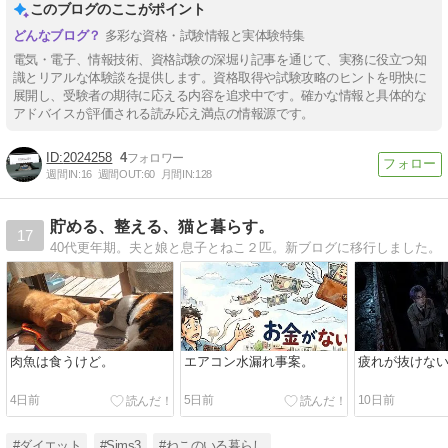
このブログのここがポイント
多彩な資格・試験情報と実体験特集
電気・電子、情報技術、資格試験の深堀り記事を通じて、実務に役立つ知
識とリアルな体験談を提供します。資格取得や試験攻略のヒントを明快に
展開し、受験者の期待に応える内容を追求中です。確かな情報と具体的な
アドバイスが評価される読み応え満点の情報源です。
2024258
4
週間IN:
16
週間OUT:
60
月間IN:
128
貯める、整える、猫と暮らす。
17
40代更年期。夫と娘と息子とねこ２匹。新ブログに移行しました。
肉魚は食うけど。
エアコン水漏れ事案。
疲れが抜けな
4日前
5日前
10日前
#ダイエット
#Sims3
#ねこのいる暮らし