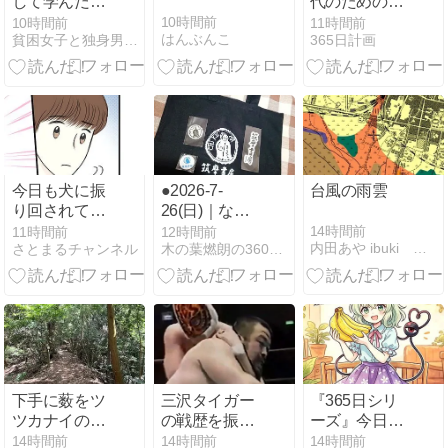
して学んだ
代のための勉
「人生を整え
強計画の立て
10時間前
10時間前
11時間前
はんぶんこ
貧困女子と独身男性のための婚活・出逢い・趣味・生活のブログ
365日計画
る」という生
方｜無理なく
き方｜介護が
続ける4つの
教えてくれた
方法
本当に大切な
こと
今日も犬に振
●2026-7-
台風の雨雲
り回されてま
26(日)｜なん
す⑮公園を出
とか間に合っ
14時間前
11時間前
12時間前
内田あや ibuki masayoのブログ
さとまるチャンネル
木の葉燃朗の360365
て、ふと振り
た
返ると…？
下手に薮をツ
三沢タイガー
『365日シリ
ツカナイのが
の戦歴を振り
ーズ』今日は
生き残るコ
返る⑥（日本
バナナの日
14時間前
14時間前
14時間前