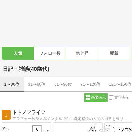
人気
フォロー数
急上昇
新着
日記・雑談(40歳代)
1〜30位
31〜60位
61〜90位
91〜120位
121〜150位
画像表示
文字表示
トトノフライフ
1
アラフォー独身豆腐メンタルで自己肯定感低め人間の日常を綴ります