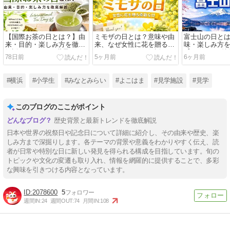
【国際お茶の日とは？】由
ミモザの日とは？意味や由
富士山の日と
来・目的・楽しみ方を徹底
来、なぜ女性に花を贈るの
味・楽しみ方
解説｜5月21日は世界のお
かをわかりやすく解説
【2月23日の
78日前
5ヶ月前
6ヶ月前
茶文化を楽しむ日
日】
#横浜
#小学生
#みなとみらい
#よこはま
#見学施設
#見学
このブログのここがポイント
歴史背景と最新トレンドを徹底解説
日本や世界の祝祭日や記念日について詳細に紹介し、その由来や歴史、楽
しみ方まで深掘りします。各テーマの背景や意義をわかりやすく伝え、読
者が日常や特別な日に新しい発見を得られる構成を目指しています。旬の
トピックや文化の変遷も取り入れ、情報を網羅的に提供することで、多彩
な興味を引きつける内容となっています。
2078600
5
週間IN:
24
週間OUT:
74
月間IN:
108