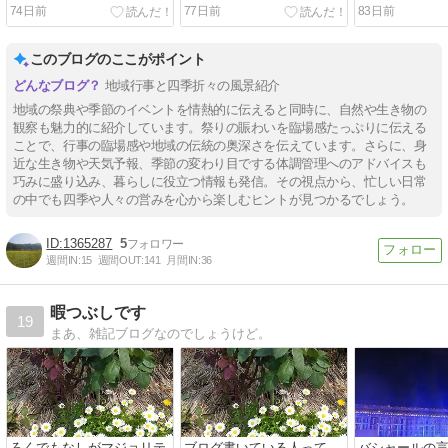
74日前
77日前
83日前
このブログのここがポイント
地域行事と四季折々の風景紹介
地域の祭典や季節のイベントを情熱的に伝えると同時に、自然や生き物の
観察も魅力的に紹介しています。祭りの賑わいを臨場感たっぷりに伝える
ことで、行事の臨場感や地域の伝統の奥深さを伝えています。さらに、身
近な生き物や天気予報、季節の変わり目でする体調管理へのアドバイスも
巧みに盛り込み、暮らしに役立つ情報も発信。その視点から、忙しい日常
の中でも四季や人々の営みを心から楽しむヒントが見つかるでしょう。
1365287
5
週間IN:
15
週間OUT:
141
月間IN:
36
暇つぶしです
19
まあ、雑記ブログなのでしょうけど。
ろくでもなしがマジョリテ
ブログ書いている人って
バシャールの