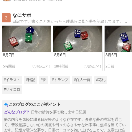
なにサポ
3
日記です。書くこと無かったら睡眠時に見た夢を記録してます。毎日、サイコロを3個ふって何が出るか楽しんでます。
8月7日
8月6日
8月5日
5時間前
28時間前
2日前
#イラスト
#日記
#夢
#トランプ
#百人一首
#花札
#サイコロ
このブログのここがポイント
日常の断片を夢で映し出す日記風
夢の内容を気軽に綴る日記帳のような存在です。多彩な夢の描写を通じ
て、普段意識しない心の奥底や日々のささやかな出来事に焦点を当ててい
ます。記憶が曖昧な夢や、日常の一コマを掬い上げることで、文章には自