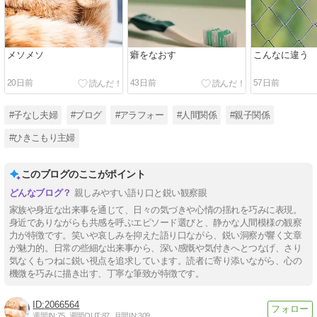
メソメソ
癖をなおす
こんなに違う
20日前
43日前
57日前
#子なし夫婦
#ブログ
#アラフォー
#人間関係
#親子関係
#ひきこもり主婦
このブログのここがポイント
親しみやすい語り口と鋭い観察眼
家族や身近な出来事を通じて、日々の気づきや心情の揺れを巧みに表現。
身近でありながらも共感を呼ぶエピソード選びと、静かな人間模様の観察
力が特徴です。笑いや哀しみを抑えた語り口ながら、鋭い洞察が響く文章
が魅力的。日常の些細な出来事から、深い感慨や気付きへとつなげ、さり
気なくもつねに鋭い視点を追求しています。読者に寄り添いながら、心の
機微を巧みに描き出す、丁寧な筆致が特徴です。
2066564
週間IN:
75
週間OUT:
87
月間IN:
309