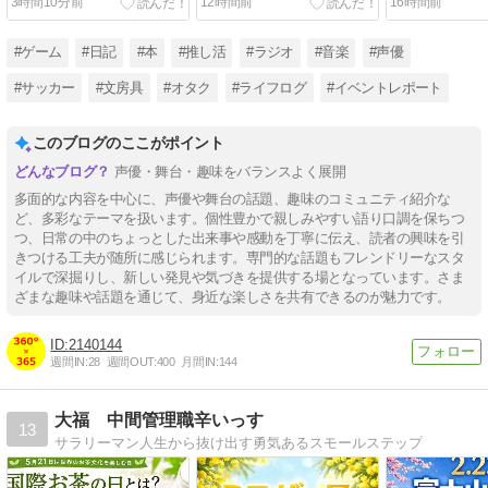
3時間10分前
12時間前
16時間前
オ。｜C108新刊収録
#ゲーム
#日記
#本
#推し活
#ラジオ
#音楽
#声優
#サッカー
#文房具
#オタク
#ライフログ
#イベントレポート
このブログのここがポイント
声優・舞台・趣味をバランスよく展開
多面的な内容を中心に、声優や舞台の話題、趣味のコミュニティ紹介な
ど、多彩なテーマを扱います。個性豊かで親しみやすい語り口調を保ちつ
つ、日常の中のちょっとした出来事や感動を丁寧に伝え、読者の興味を引
きつける工夫が随所に感じられます。専門的な話題もフレンドリーなスタ
イルで深掘りし、新しい発見や気づきを提供する場となっています。さま
ざまな趣味や話題を通じて、身近な楽しさを共有できるのが魅力です。
2140144
週間IN:
28
週間OUT:
400
月間IN:
144
大福 中間管理職辛いっす
13
サラリーマン人生から抜け出す勇気あるスモールステップ