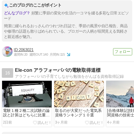
このブログのここがポイント
頻繁に季節の変化や生活の一コマを綴る多彩な日常エピソ
ード
簡潔に綴られるおっさんのつれづれ日誌で、季節の風景や自己報告、商品
や修理の話題も散りばめられている。ブロガーの人柄が垣間見える気軽さ
と親近感が魅力。
2063021
週間IN:
20
週間OUT:
140
月間IN:
115
Ele-con アラフォーパパの電験取得道標
16
アラフォーパパの子育てしながら勉強をがんばる資格取得記録
電験１種２種二次試験の論
取るのが大変だった電気系
[合格体験記]
説と計算はどちらに比重を
資格ランキング１０選
関資格の技術
置いた？
2日前
3ヶ月前
4ヶ月前