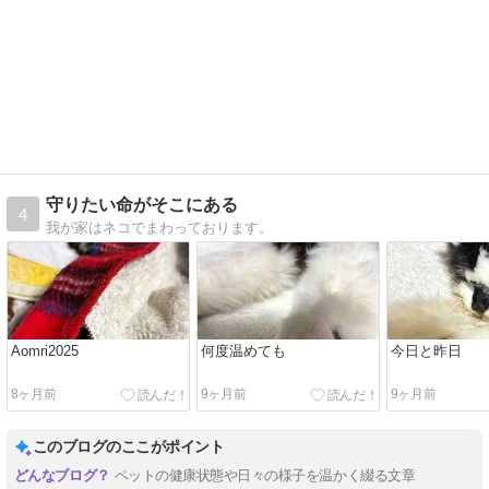
守りたい命がそこにある
4
我が家はネコでまわっております。
Aomri2025
何度温めても
今日と昨日
8ヶ月前
9ヶ月前
9ヶ月前
このブログのここがポイント
ペットの健康状態や日々の様子を温かく綴る文章