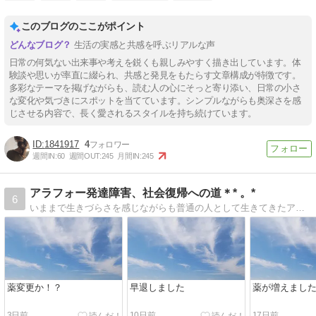
このブログのここがポイント
生活の実感と共感を呼ぶリアルな声
日常の何気ない出来事や考えを鋭くも親しみやすく描き出しています。体
験談や思いが率直に綴られ、共感と発見をもたらす文章構成が特徴です。
多彩なテーマを掲げながらも、読む人の心にそっと寄り添い、日常の小さ
な変化や気づきにスポットを当てています。シンプルながらも奥深さを感
じさせる内容で、長く愛されるスタイルを持ち続けています。
1841917
4
週間IN:
60
週間OUT:
245
月間IN:
245
アラフォー発達障害、社会復帰への道＊* 。*
6
いままで生きづらさを感じながらも普通の人として生きてきたアラフォー。2021年、ASDとADHD併合と適応障害の診断を受けました。就労移行移行支援に通い、障害者雇用で働くことになりました。2024年５月から休職中。
薬変更か！？
早退しました
薬が増えまし
3日前
10日前
17日前